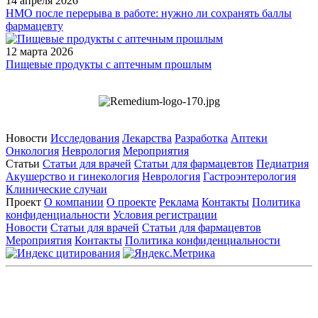
14 апреля 2026
НМО после перерыва в работе: нужно ли сохранять баллы
фармацевту
12 марта 2026
Пищевые продукты с аптечным прошлым
Новости
Исследования
Лекарства
Разработка
Аптеки
Онкология
Неврология
Мероприятия
Статьи
Статьи для врачей
Статьи для фармацевтов
Педиатрия
Акушерство и гинекология
Неврология
Гастроэнтерология
Клинические случаи
Проект
О компании
О проекте
Реклама
Контакты
Политика
конфиденциальности
Условия регистрации
Новости
Статьи для врачей
Статьи для фармацевтов
Мероприятия
Контакты
Политика конфиденциальности
Общество с ограниченной ответственностью «ГРУППА
РЕМЕДИУМ»
Адрес местонахождения: 105082, г. Москва, ул. Бакунинская, д.