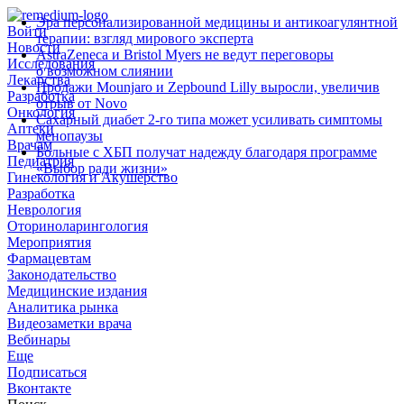
Эра персонализированной медицины и антикоагулянтной
Войти
терапии: взгляд мирового эксперта
Новости
AstraZeneca и Bristol Myers не ведут переговоры
Исследования
о возможном слиянии
Лекарства
Продажи Mounjaro и Zepbound Lilly выросли, увеличив
Разработка
отрыв от Novo
Онкология
Сахарный диабет 2‑го типа может усиливать симптомы
Аптеки
менопаузы
Врачам
Больные с ХБП получат надежду благодаря программе
Педиатрия
«Выбор ради жизни»
Гинекология и Акушерство
Разработка
Неврология
Оториноларингология
Мероприятия
Фармацевтам
Законодательство
Медицинские издания
Аналитика рынка
Видеозаметки врача
Вебинары
Еще
Подписаться
Вконтакте