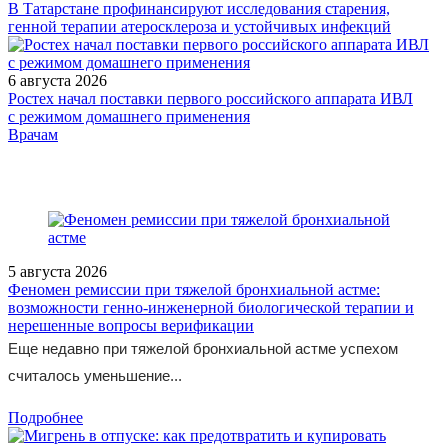
В Татарстане профинансируют исследования старения,
генной терапии атеросклероза и устойчивых инфекций
6 августа 2026
Ростех начал поставки первого российского аппарата ИВЛ
с режимом домашнего применения
/legislation/other/Prikaz-Minzdrava-Rossii-ot-07-12-2023-667n/
Врачам
5 августа 2026
Феномен ремиссии при тяжелой бронхиальной астме:
возможности генно-инженерной биологической терапии и
нерешенные вопросы верификации
Еще недавно при тяжелой бронхиальной астме успехом
считалось уменьшение...
Подробнее