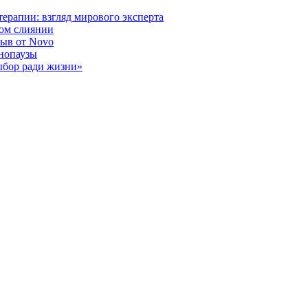
ерапии: взгляд мирового эксперта
ном слиянии
рыв от Novo
енопаузы
ыбор ради жизни»