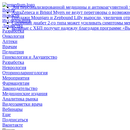
Эра персонализированной медицины и антикоагулянтной т
Войти
AstraZeneca и Bristol Myers не ведут переговоры о возмож
Новости
Продажи Mounjaro и Zepbound Lilly выросли, увеличив от
Исследования
Сахарный диабет 2‑го типа может усиливать симптомы м
Лекарства
Больные с ХБП получат надежду благодаря программе «В
Разработка
Онкология
Аптеки
Врачам
Педиатрия
Гинекология и Акушерство
Разработка
Неврология
Оториноларингология
Мероприятия
Фармацевтам
Законодательство
Медицинские издания
Аналитика рынка
Видеозаметки врача
Вебинары
Еще
Подписаться
Вконтакте