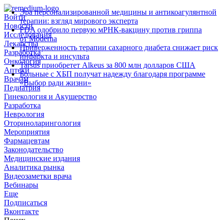
Эра персонализированной медицины и антикоагулянтной
Войти
терапии: взгляд мирового эксперта
Новости
FDA одобрило первую мРНК‑вакцину против гриппа
Исследования
от Moderna
Лекарства
Приверженность терапии сахарного диабета снижает риск
Разработка
инфаркта и инсульта
Онкология
Tarsus приобретет Alkeus за 800 млн долларов США
Аптеки
Больные с ХБП получат надежду благодаря программе
Врачам
«Выбор ради жизни»
Педиатрия
Гинекология и Акушерство
Разработка
Неврология
Оториноларингология
Мероприятия
Фармацевтам
Законодательство
Медицинские издания
Аналитика рынка
Видеозаметки врача
Вебинары
Еще
Подписаться
Вконтакте