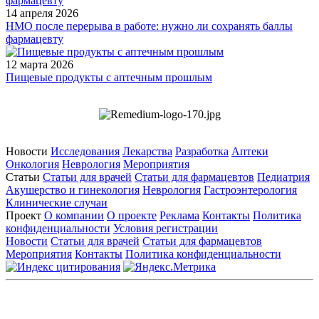
14 апреля 2026
НМО после перерыва в работе: нужно ли сохранять баллы
фармацевту
12 марта 2026
Пищевые продукты с аптечным прошлым
Новости
Исследования
Лекарства
Разработка
Аптеки
Онкология
Неврология
Мероприятия
Статьи
Статьи для врачей
Статьи для фармацевтов
Педиатрия
Акушерство и гинекология
Неврология
Гастроэнтерология
Клинические случаи
Проект
О компании
О проекте
Реклама
Контакты
Политика
конфиденциальности
Условия регистрации
Новости
Статьи для врачей
Статьи для фармацевтов
Мероприятия
Контакты
Политика конфиденциальности
Общество с ограниченной ответственностью «ГРУППА
РЕМЕДИУМ»