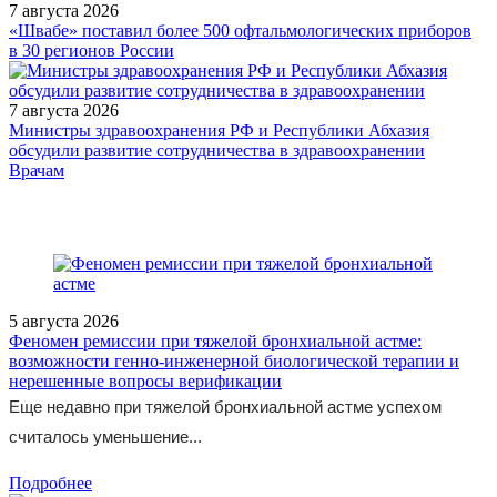
7 августа 2026
«Швабе» поставил более 500 офтальмологических приборов
в 30 регионов России
7 августа 2026
Министры здравоохранения РФ и Республики Абхазия
обсудили развитие сотрудничества в здравоохранении
/legislation/law/Prikaz-Ministerstva-zdravookhraneniya-Rossiyskoy-
Врачам
Federatsii-ot-03-04-2026-233n/
5 августа 2026
Феномен ремиссии при тяжелой бронхиальной астме:
возможности генно-инженерной биологической терапии и
нерешенные вопросы верификации
Еще недавно при тяжелой бронхиальной астме успехом
считалось уменьшение...
Подробнее