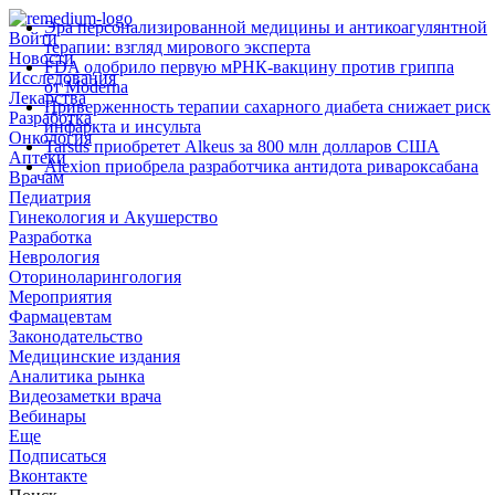
Эра персонализированной медицины и антикоагулянтной
Войти
терапии: взгляд мирового эксперта
Новости
FDA одобрило первую мРНК‑вакцину против гриппа
Исследования
от Moderna
Лекарства
Приверженность терапии сахарного диабета снижает риск
Разработка
инфаркта и инсульта
Онкология
Tarsus приобретет Alkeus за 800 млн долларов США
Аптеки
Alexion приобрела разработчика антидота ривароксабана
Врачам
Педиатрия
Гинекология и Акушерство
Разработка
Неврология
Оториноларингология
Мероприятия
Фармацевтам
Законодательство
Медицинские издания
Аналитика рынка
Видеозаметки врача
Вебинары
Еще
Подписаться
Вконтакте