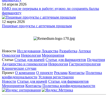
14 апреля 2026
НМО после перерыва в работе: нужно ли сохранять баллы
фармацевту
12 марта 2026
Пищевые продукты с аптечным прошлым
Новости
Исследования
Лекарства
Разработка
Аптеки
Онкология
Неврология
Мероприятия
Статьи
Статьи для врачей
Статьи для фармацевтов
Педиатрия
Акушерство и гинекология
Неврология
Гастроэнтерология
Клинические случаи
Проект
О компании
О проекте
Реклама
Контакты
Политика
конфиденциальности
Условия регистрации
Новости
Статьи для врачей
Статьи для фармацевтов
Мероприятия
Контакты
Политика конфиденциальности
Общество с ограниченной ответственностью «ГРУППА
РЕМЕДИУМ»