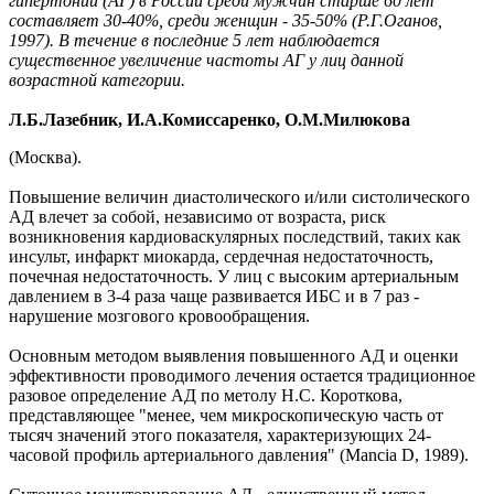
гипертонии (АГ) в России среди мужчин старше 60 лет
составляет 30-40%, среди женщин - 35-50% (Р.Г.Оганов,
1997). В течение в последние 5 лет наблюдается
существенное увеличение частоты АГ у лиц данной
возрастной категории.
Л.Б.Лазебник, И.А.Комиссаренко, О.М.Милюкова
(Москва).
Повышение величин диастолического и/или систолического
АД влечет за собой, независимо от возраста, риск
возникновения кардиоваскулярных последствий, таких как
инсульт, инфаркт миокарда, сердечная недостаточность,
почечная недостаточность. У лиц с высоким артериальным
давлением в 3-4 раза чаще развивается ИБС и в 7 раз -
нарушение мозгового кровообращения.
Основным методом выявления повышенного АД и оценки
эффективности проводимого лечения остается традиционное
разовое определение АД по метолу Н.С. Короткова,
представляющее "менее, чем микроскопическую часть от
тысяч значений этого показателя, характеризующих 24-
часовой профиль артериального давления" (Mancia D, 1989).