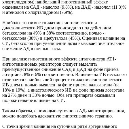
хлорталидоном) наибольший гипотензивный эффект
оказывали на САД - надолол (9,8%), на ДАД - надолол (11,3)%
и атенолол с хлорталидоном (7,9%).
Наиболее значимое снижение систолического и
диастолического ИВ днем происходило под действием
бетаксолола на 49% и 38% соответственно, ночью -
бетаксолола (38%) и ацебуталола (45%). Оценивая влияние на
СИ, бетаксолол при увеличении дозы вызывает значительное
снижение АД в ночные часы.
При анализе гипотензивного эффекта антагонистов AT1-
ангиотензиновых рецепторов следует выделить
преимущественное снижение САД и ДАД на фоне приема
лозартана: 8% и 6% соответственно. Влияние на ИВ несколько
отличается : наибольший процент снижения систолического
ИВ днем и ночью выявлен на фоне приема вальсартана (на
18% и 19%), а диастолического ИВ на фоне приема лозартана
на 27% днем и 33% ночью. Оба эти препарата оказывали
положительное влияние на СИ.
Таким образом, с помощью суточного АД- мониторирования,
можно подобрать адекватную гипотензивную терапию.
С точки зрения влияния на суточный ритм артериального