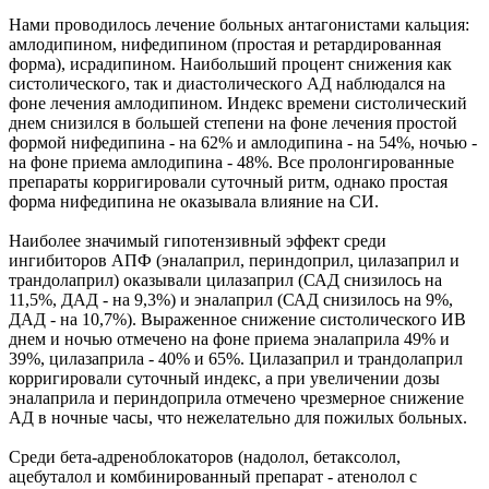
Нами проводилось лечение больных антагонистами кальция:
амлодипином, нифедипином (простая и ретардированная
форма), исрадипином. Наибольший процент снижения как
систолического, так и диастолического АД наблюдался на
фоне лечения амлодипином. Индекс времени систолический
днем снизился в большей степени на фоне лечения простой
формой нифедипина - на 62% и амлодипина - на 54%, ночью -
на фоне приема амлодипина - 48%. Все пролонгированные
препараты корригировали суточный ритм, однако простая
форма нифедипина не оказывала влияние на СИ.
Наиболее значимый гипотензивный эффект среди
ингибиторов АПФ (эналаприл, периндоприл, цилазаприл и
трандолаприл) оказывали цилазаприл (САД снизилось на
11,5%, ДАД - на 9,3%) и эналаприл (САД снизилось на 9%,
ДАД - на 10,7%). Выраженное снижение систолического ИВ
днем и ночью отмечено на фоне приема эналаприла 49% и
39%, цилазаприла - 40% и 65%. Цилазаприл и трандолаприл
корригировали суточный индекс, а при увеличении дозы
эналаприла и периндоприла отмечено чрезмерное снижение
АД в ночные часы, что нежелательно для пожилых больных.
Среди бета-адреноблокаторов (надолол, бетаксолол,
ацебуталол и комбинированный препарат - атенолол с