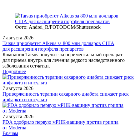
Фото: Andrei_R/FOTODOM/Shutterstock
7 августа 2026
Tarsus приобретет Alkeus за 800 млн долларов США
для расширения портфеля препаратов
Компания Tarsus получит экспериментальный препарат
для приема внутрь для лечения редкого наследственного
заболевания сетчатки.
Подробнее
7 августа 2026
Приверженность терапии сахарного диабета снижает риск
инфаркта и инсульта
7 августа 2026
FDA одобрило первую мРНК‑вакцину против гриппа
от Moderna
/doctor/therapeutics/podbor-i-korrektsiya-gipotenzivnoy-terapii-u-
Врачам
patsientov-pozhilogo-i-starcheskogo-vozrasta-s-pomoshch/