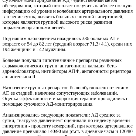
Суточное мониторирование АД - единственный метод
обследования, который позволяет получить наиболее полную
информацию об уровне и колебаниях артериального давления
в течение суток, выявить больных с ночной гипертонией,
которые являются группой высокого риска развития
поражения органов-мишеней.
Под нашим наблюдением находилось 336 больных АГ в
возрасте от 54 до 82 лет (средний возраст 71,3+4,1), среди них
194 женщины и 142 мужчины.
Больные получали гипотензивные препараты различных
фармакологических групп: антагонисты кальция, бета-
адреноблокаторы, ингибиторы АПФ, антагонисты рецептора
ангиотензина II.
Назначение группы препаратов было обусловлено течением
АГ, ее стадией, наличием сопутствующих заболеваний.
Оценка эффективности и коррекция терапии проводились с
помощью суточного АД-мониторирования.
Анализировались следующие показатели: АД среднее за
сутки, "нагрузку давлением" оценивали по индексу времени
гипертонии - проценту измерений, при которых артериальное
давление превышало 140/90 мм рт.ст. в дневные часы и 120/80