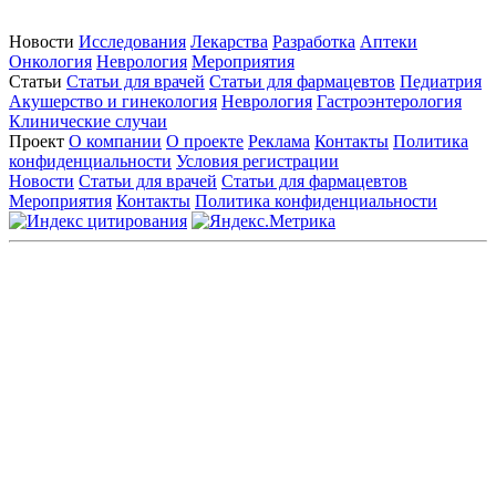
Новости
Исследования
Лекарства
Разработка
Аптеки
Онкология
Неврология
Мероприятия
Статьи
Статьи для врачей
Статьи для фармацевтов
Педиатрия
Акушерство и гинекология
Неврология
Гастроэнтерология
Клинические случаи
Проект
О компании
О проекте
Реклама
Контакты
Политика
конфиденциальности
Условия регистрации
Новости
Статьи для врачей
Статьи для фармацевтов
Мероприятия
Контакты
Политика конфиденциальности
Общество с ограниченной ответственностью «ГРУППА
РЕМЕДИУМ»
Адрес местонахождения: 105082, г. Москва, ул. Бакунинская, д.
71
ОГРН: 1067746819470 ИНН: 7701669956
Контактные данные: Телефон:
+7 (495) 780-34-25
|
Электронная почта:
reklama@remedium.ru
На сайте используются изображения по лицензии
Shutterstock/FOTODOM, соблюдаются авторские права.