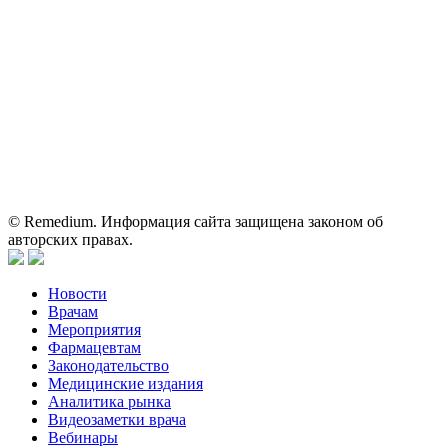
Вся информация, размещенная на веб-сайте, предназначена
исключительно для работников здравоохранения. Информация
о препаратах, отпускаемых по рецепту, предназначена только
для медицинских и фармацевтических специалистов.
Информация, содержащаяся на сайте, не должна использоваться
пациентами для принятия самостоятельного решения о
применении представленных лекарственных препаратов и не
может служить заменой очной консультации врача.
© Remedium. Информация сайта защищена законом об
авторских правах.
Новости
Врачам
Мероприятия
Фармацевтам
Законодательство
Медицинские издания
Аналитика рынка
Видеозаметки врача
Вебинары