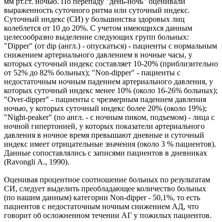
мм рт.ст. ночью. По перепаду "день-ночь" оценивали
выраженность суточного ритма или суточный индекс.
Суточный индекс (СИ) у большинства здоровых лиц
колеблется от 10 до 20%. С учетом имеющихся данным
целесообразно выделение следующих групп больных:
"Dipper" (от dip (англ.) - опускаться) - пациенты с нормальным
снижением артериального давлением в ночные часы, у
которых суточный индекс составляет 10-20% (приблизительно
от 52% до 82% больных); "Non-dipper" - пациенты с
недостаточным ночным падением артериального давления, у
которых суточный индекс менее 10% (около 16-26% больных);
"Over-dipper" - пациенты с чрезмерным падением давления
ночью, у которых суточный индекс более 20% (около 19%);
"Night-peaker" (по англ. - с ночным пиком, подъемом) - лица с
ночной гипертонией, у которых показатели артериального
давления в ночное время превышают дневные и суточный
индекс имеет отрицательные значения (около 3 % пациентов).
Данные сопоставлялись с записями пациентов в дневниках
(Ravongli А., 1990).
Оценивая процентное соотношение больных по результатам
СИ, следует выделить преобладающее количество больных
(по нашим данным) категории Non-dipper - 50,1%, то есть
пациентов с недостаточным ночным снижением АД, что
говорит об осложненном течении АГ у пожилых пациентов.