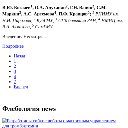
1
2
2
В.Ю. Богачев
, О.А. Алуханян
, Г.Н. Ванян
, С.М.
3
4
5
1
Маркин
, А.С. Артемова
, П.Ф. Кравцов
;
РНИМУ им.
2
3
4
Н.И. Пирогова,
КубГМУ,
СПб больница РАН,
НМИЦ им.
5
В.А. Алмазова,
СамГМУ
Введение. Несмотря...
Подробнее
Назад
1
2
3
4
7
Вперед
Флебология news