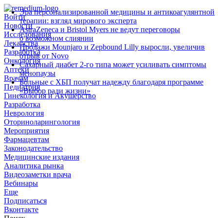
Эра персонализированной медицины и антикоагулянтной
Войти
терапии: взгляд мирового эксперта
Новости
AstraZeneca и Bristol Myers не ведут переговоры
Исследования
о возможном слиянии
Лекарства
Продажи Mounjaro и Zepbound Lilly выросли, увеличив
Разработка
отрыв от Novo
Онкология
Сахарный диабет 2‑го типа может усиливать симптомы
Аптеки
менопаузы
Врачам
Больные с ХБП получат надежду благодаря программе
Педиатрия
«Выбор ради жизни»
Гинекология и Акушерство
Разработка
Неврология
Оториноларингология
Мероприятия
Фармацевтам
Законодательство
Медицинские издания
Аналитика рынка
Видеозаметки врача
Вебинары
Еще
Подписаться
Вконтакте