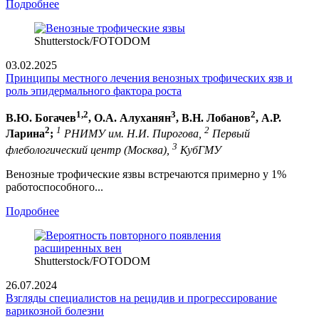
Подробнее
Shutterstoсk/FOTODOM
03.02.2025
Принципы местного лечения венозных трофических язв и
роль эпидермального фактора роста
1,2
3
2
В.Ю. Богачев
, О.А. Алуханян
, В.Н. Лобанов
, А.Р.
2
1
2
Ларина
;
РНИМУ им. Н.И. Пирогова,
Первый
3
флебологический центр (Москва),
КубГМУ
Венозные трофические язвы встречаются примерно у 1%
работоспособного...
Подробнее
Shutterstoсk/FOTODOM
26.07.2024
Взгляды специалистов на рецидив и прогрессирование
варикозной болезни