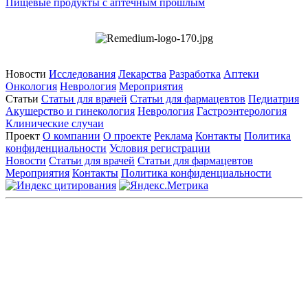
Пищевые продукты с аптечным прошлым
Новости
Исследования
Лекарства
Разработка
Аптеки
Онкология
Неврология
Мероприятия
Статьи
Статьи для врачей
Статьи для фармацевтов
Педиатрия
Акушерство и гинекология
Неврология
Гастроэнтерология
Клинические случаи
Проект
О компании
О проекте
Реклама
Контакты
Политика
конфиденциальности
Условия регистрации
Новости
Статьи для врачей
Статьи для фармацевтов
Мероприятия
Контакты
Политика конфиденциальности
Общество с ограниченной ответственностью «ГРУППА
РЕМЕДИУМ»
Адрес местонахождения: 105082, г. Москва, ул. Бакунинская, д.
71
ОГРН: 1067746819470 ИНН: 7701669956
Контактные данные: Телефон:
+7 (495) 780-34-25
|