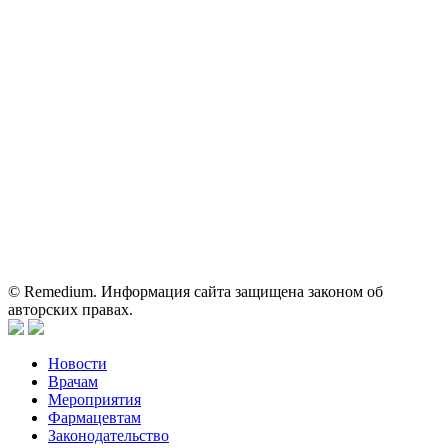
Электронная почта:
reklama@remedium.ru
На сайте используются изображения по лицензии
Shutterstock/FOTODOM, соблюдаются авторские права.
Вся информация, размещенная на веб-сайте, предназначена
исключительно для работников здравоохранения. Информация
о препаратах, отпускаемых по рецепту, предназначена только
для медицинских и фармацевтических специалистов.
Информация, содержащаяся на сайте, не должна использоваться
пациентами для принятия самостоятельного решения о
применении представленных лекарственных препаратов и не
может служить заменой очной консультации врача.
© Remedium. Информация сайта защищена законом об
авторских правах.
Новости
Врачам
Мероприятия
Фармацевтам
Законодательство