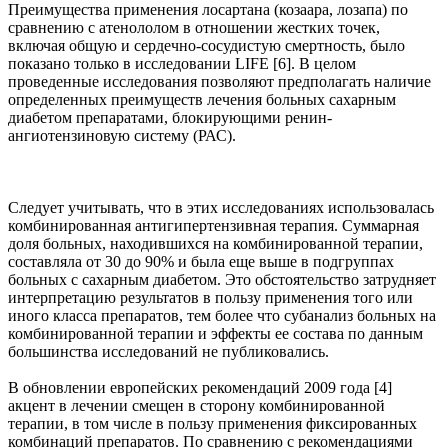
Преимущества применения лосартана (козаара, лозапа) по
сравнению с атенололом в отношении жестких точек,
включая общую и сердечно-сосудистую смертность, было
показано только в исследовании LIFE [6]. В целом
проведенные исследования позволяют предполагать наличие
определенных преимуществ лечения больных сахарным
диабетом препаратами, блокирующими ренин-
ангиотензиновую систему (РАС).
Следует учитывать, что в этих исследованиях использовалась
комбинированная антигипертензивная терапия. Суммарная
доля больных, находившихся на комбинированной терапии,
составляла от 30 до 90% и была еще выше в подгруппах
больных с сахарным диабетом. Это обстоятельство затрудняет
интерпретацию результатов в пользу применения того или
иного класса препаратов, тем более что субанализ больных на
комбинированной терапии и эффекты ее состава по данным
большинства исследований не публиковались.
В обновлении европейских рекомендаций 2009 года [4]
акцент в лечении смещен в сторону комбинированной
терапии, в том числе в пользу применения фиксированных
комбинаций препаратов. По сравнению с рекомендациями