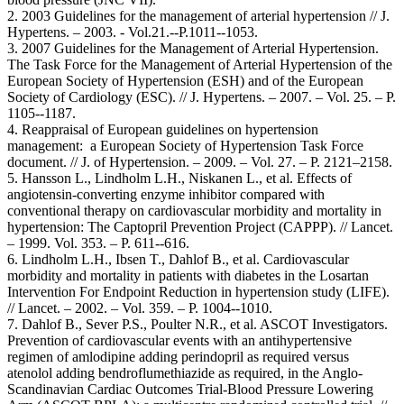
2. 2003 Guidelines for the management of arterial hypertension // J.
Hypertens. – 2003. - Vol.21.--P.1011--1053.
3. 2007 Guidelines for the Management of Arterial Hypertension.
The Task Force for the Management of Arterial Hypertension of the
European Society of Hypertension (ESH) and of the European
Society of Cardiology (ESC). // J. Hypertens. – 2007. – Vol. 25. – P.
1105--1187.
4. Reappraisal of European guidelines on hypertension
management: a European Society of Hypertension Task Force
document. // J. of Hypertension. – 2009. – Vol. 27. – P. 2121–2158.
5. Hansson L., Lindholm L.H., Niskanen L., et al. Effects of
angiotensin-converting enzyme inhibitor compared with
conventional therapy on cardiovascular morbidity and mortality in
hypertension: The Captopril Prevention Project (CAPPP). // Lancet.
– 1999. Vol. 353. – P. 611--616.
6. Lindholm L.H., Ibsen T., Dahlof B., et al. Cardiovascular
morbidity and mortality in patients with diabetes in the Losartan
Intervention For Endpoint Reduction in hypertension study (LIFE).
// Lancet. – 2002. – Vol. 359. – P. 1004--1010.
7. Dahlof B., Sever P.S., Poulter N.R., et al. ASCOT Investigators.
Prevention of cardiovascular events with an antihypertensive
regimen of amlodipine adding perindopril as required versus
atenolol adding bendroflumethiazide as required, in the Anglo-
Scandinavian Cardiac Outcomes Trial-Blood Pressure Lowering