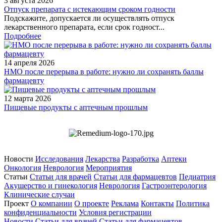
3 августа 2026
Отпуск препарата с истекающим сроком годности
Подскажите, допускается ли осуществлять отпуск
лекарственного препарата, если срок годност...
Подробнее
14 апреля 2026
НМО после перерыва в работе: нужно ли сохранять баллы
фармацевту
12 марта 2026
Пищевые продукты с аптечным прошлым
Новости
Исследования
Лекарства
Разработка
Аптеки
Онкология
Неврология
Мероприятия
Статьи
Статьи для врачей
Статьи для фармацевтов
Педиатрия
Акушерство и гинекология
Неврология
Гастроэнтерология
Клинические случаи
Проект
О компании
О проекте
Реклама
Контакты
Политика
конфиденциальности
Условия регистрации
Новости
Статьи для врачей
Статьи для фармацевтов