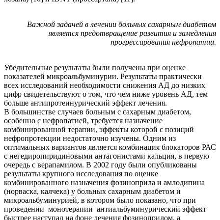
Важной задачей в лечении больных сахарным диабетом
является предотвращение развития и замедления
прогрессирования нефропатии.
Убедительные результаты были получены при оценке
показателей микроальбуминурии. Результаты практически
всех исследований необходимости снижения АД до низких
цифр свидетельствуют о том, что чем ниже уровень АД, тем
больше антипротеинурический эффект лечения.
В большинстве случаев больным с сахарным диабетом,
особенно с нефропатией, требуется назначение
комбинированной терапии, эффекты которой с позиций
нефропротекции недостаточно изучены. Одним из
оптимальных вариантов является комбинация блокаторов РАС
с негедиропиридиновыми антагонистами кальция, в первую
очередь с верапамилом. В 2002 году были опубликованы
результаты крупного исследования по оценке
комбинированного назначения фозиноприла и амлодипина
(норваска, калчека) у больных сахарным диабетом и
микроальбуминурией, в котором было показано, что при
проведении монотерапии антиальбуминурический эффект
быстрее наступал на фоне лечения фозиноприлом, а