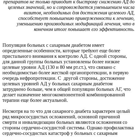
препаратов не только приводит к быстрому снижению АД до
целевых значений, но и сопровождается уменьшением числа
визитов, необходимых для достижения целевого АД,
способствует повышению приверженности к лечению,
уменьшению производимых модификаций лечения, что в
конечном итоге повышает его эффективность.
Популяция больных с сахарным диабетом имеет
определенные особенности, которые требуют еще более
пристального внимания к контролю АД. С одной стороны,
для данной группы больных установлены более низкие
целевые уровни АД (130 и 80 мм рт.ст.), что связано с
необходимостью более жесткой органопротекции, в первую
очередь нефропротекции. С другой стороны, достижение
целевых уровней АД у больных сахарным диабетом
затруднено больше, чем в общей популяции больных АГ, что
делает назначение многокомпонентной комбинированной
терапии еще более актуальной.
Несмотря на то что для сахарного диабета характерен целый
ряд микрососудистых осложнений, основной причиной
смерти и инвалидизации больных являются осложнения со
стороны сердечно-сосудистой системы. Однако профилактика
сердечно-сосудистых катастроф у больных с сахарным