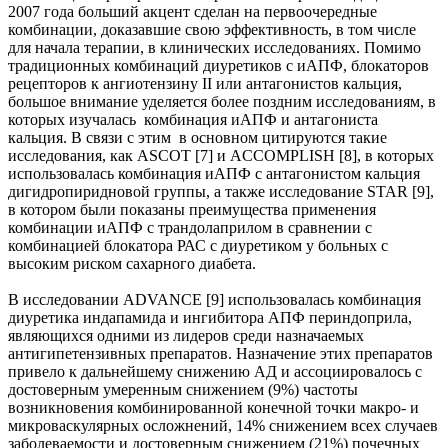
2007 года больший акцент сделан на первоочередные
комбинации, доказавшие свою эффективность, в том числе
для начала терапии, в клинических исследованиях. Помимо
традиционных комбинаций диуретиков с иАПФ, блокаторов
рецепторов к ангиотензину II или антагонистов кальция,
большое внимание уделяется более поздним исследованиям, в
которых изучалась комбинация иАПФ и антагониста
кальция. В связи с этим в основном цитируются такие
исследования, как ASCOT [7] и ACCOMPLISH [8], в которых
использовалась комбинация иАПФ с антагонистом кальция
дигидропиридновой группы, а также исследование STAR [9],
в котором были показаны преимущества применения
комбинации иАПФ с трандолаприлом в сравнении с
комбинацией блокатора РАС с диуретиком у больных с
высоким риском сахарного диабета.
В исследовании ADVANCE [9] использовалась комбинация
диуретика индапамида и ингибитора АПФ периндоприла,
являющихся одними из лидеров среди назначаемых
антигипетензивных препаратов. Назначение этих препаратов
привело к дальнейшему снижению АД и ассоциировалось с
достоверным умеренным снижением (9%) частоты
возникновения комбинированной конечной точки макро- и
микроваскулярных осложнений, 14% снижением всех случаев
заболеваемости и достоверным снижением (21%) почечных