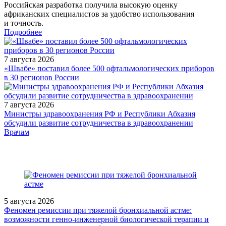
Российская разработка получила высокую оценку
африканских специалистов за удобство использования
и точность.
Подробнее
7 августа 2026
«Швабе» поставил более 500 офтальмологических приборов
в 30 регионов России
7 августа 2026
Министры здравоохранения РФ и Республики Абхазия
обсудили развитие сотрудничества в здравоохранении
/doctor/therapeutics/covremennaya-antigipertenzivnaya-terapiya-u-
Врачам
bolnykh-sakharnym-diabetom-fokus-na-kombinirovannuyu-ter/
5 августа 2026
Феномен ремиссии при тяжелой бронхиальной астме:
возможности генно-инженерной биологической терапии и