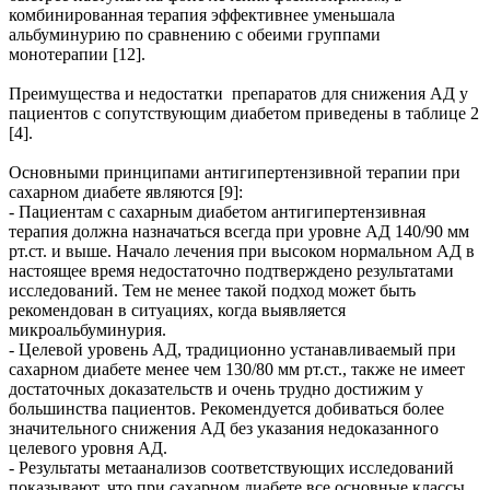
комбинированная терапия эффективнее уменьшала
альбуминурию по сравнению с обеими группами
монотерапии [12].
Преимущества и недостатки препаратов для снижения АД у
пациентов с сопутствующим диабетом приведены в таблице 2
[4].
Основными принципами антигипертензивной терапии при
сахарном диабете являются [9]:
- Пациентам с сахарным диабетом антигипертензивная
терапия должна назначаться всегда при уровне АД 140/90 мм
рт.ст. и выше. Начало лечения при высоком нормальном АД в
настоящее время недостаточно подтверждено результатами
исследований. Тем не менее такой подход может быть
рекомендован в ситуациях, когда выявляется
микроальбуминурия.
- Целевой уровень АД, традиционно устанавливаемый при
сахарном диабете менее чем 130/80 мм рт.ст., также не имеет
достаточных доказательств и очень трудно достижим у
большинства пациентов. Рекомендуется добиваться более
значительного снижения АД без указания недоказанного
целевого уровня АД.
- Результаты метаанализов соответствующих исследований
показывают, что при сахарном диабете все основные классы