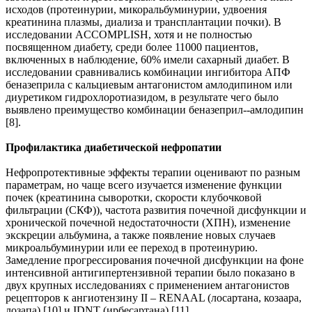
исходов (протеинурии, микоральбуминурии, удвоения
креатинина плазмы, диализа и трансплантации почки). В
исследовании ACCOMPLISH, хотя и не полностью
посвященном диабету, среди более 11000 пациентов,
включенных в наблюдение, 60% имели сахарный диабет. В
исследовании сравнивались комбинации ингибитора АПФ
беназеприла с кальциевым антагонистом амлодипином или
диуретиком гидрохлоротиазидом, в результате чего было
выявлено преимущество комбинации беназеприл--амлодипин
[8].
Профилактика диабетической нефропатии
Нефропротективные эффекты терапии оценивают по разным
параметрам, но чаще всего изучается изменение функции
почек (креатинина сыворотки, скорости клубочковой
фильтрации (СКФ)), частота развития почечной дисфункции и
хронической почечной недостаточности (ХПН), изменение
экскреции альбумина, а также появление новых случаев
микроальбуминурии или ее переход в протеинурию.
Замедление прогрессирования почечной дисфункции на фоне
интенсивной антигипертензивной терапии было показано в
двух крупных исследованиях с применением антагонистов
рецепторов к ангиотензину II – RENAAL (лосартана, козаара,
лозапа) [10] и IDNT (ирбесартана) [11].