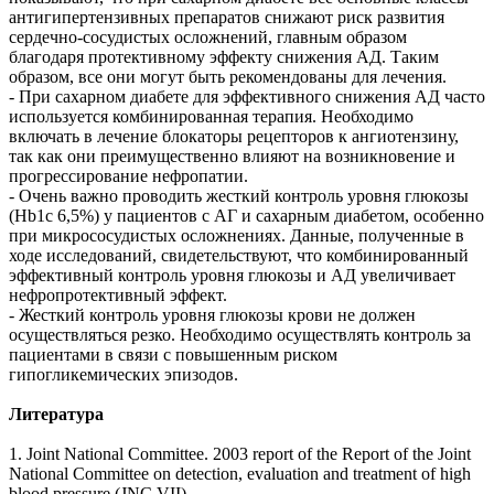
антигипертензивных препаратов снижают риск развития
сердечно-сосудистых осложнений, главным образом
благодаря протективному эффекту снижения АД. Таким
образом, все они могут быть рекомендованы для лечения.
- При сахарном диабете для эффективного снижения АД часто
используется комбинированная терапия. Необходимо
включать в лечение блокаторы рецепторов к ангиотензину,
так как они преимущественно влияют на возникновение и
прогрессирование нефропатии.
- Очень важно проводить жесткий контроль уровня глюкозы
(Hb1c 6,5%) у пациентов с АГ и сахарным диабетом, особенно
при микрососудистых осложнениях. Данные, полученные в
ходе исследований, свидетельствуют, что комбинированный
эффективный контроль уровня глюкозы и АД увеличивает
нефропротективный эффект.
- Жесткий контроль уровня глюкозы крови не должен
осуществляться резко. Необходимо осуществлять контроль за
пациентами в связи с повышенным риском
гипогликемических эпизодов.
Литература
1. Joint National Committee. 2003 report of the Report of the Joint
National Committee on detection, evaluation and treatment of high
blood pressure (JNC VII).