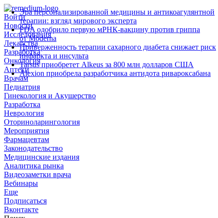
Эра персонализированной медицины и антикоагулянтной
Войти
терапии: взгляд мирового эксперта
Новости
FDA одобрило первую мРНК‑вакцину против гриппа
Исследования
от Moderna
Лекарства
Приверженность терапии сахарного диабета снижает риск
Разработка
инфаркта и инсульта
Онкология
Tarsus приобретет Alkeus за 800 млн долларов США
Аптеки
Alexion приобрела разработчика антидота ривароксабана
Врачам
Педиатрия
Гинекология и Акушерство
Разработка
Неврология
Оториноларингология
Мероприятия
Фармацевтам
Законодательство
Медицинские издания
Аналитика рынка
Видеозаметки врача
Вебинары
Еще
Подписаться
Вконтакте