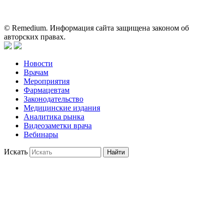
применении представленных лекарственных препаратов и не
может служить заменой очной консультации врача.
© Remedium. Информация сайта защищена законом об
авторских правах.
Новости
Врачам
Мероприятия
Фармацевтам
Законодательство
Медицинские издания
Аналитика рынка
Видеозаметки врача
Вебинары
Искать
Найти