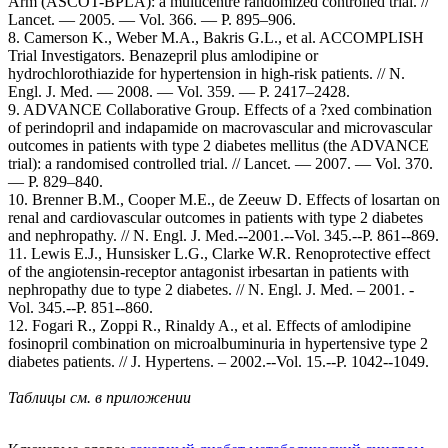
Arm (ASCOT-BPLA): a multicentre randomized controlled trial. //
Lancet. — 2005. — Vol. 366. — P. 895–906.
8. Camerson K., Weber M.A., Bakris G.L., et al. ACCOMPLISH
Trial Investigators. Benazepril plus amlodipine or
hydrochlorothiazide for hypertension in high-risk patients. // N.
Engl. J. Med. — 2008. — Vol. 359. — P. 2417–2428.
9. ADVANCE Collaborative Group. Effects of a ?xed combination
of perindopril and indapamide on macrovascular and microvascular
outcomes in patients with type 2 diabetes mellitus (the ADVANCE
trial): a randomised controlled trial. // Lancet. — 2007. — Vol. 370.
— P. 829–840.
10. Brenner B.M., Cooper M.E., de Zeeuw D. Effects of losartan on
renal and cardiovascular outcomes in patients with type 2 diabetes
and nephropathy. // N. Engl. J. Med.--2001.--Vol. 345.--P. 861--869.
11. Lewis E.J., Hunsisker L.G., Clarke W.R. Renoprotective effect
of the angiotensin-receptor antagonist irbesartan in patients with
nephropathy due to type 2 diabetes. // N. Engl. J. Med. – 2001. -
Vol. 345.--P. 851--860.
12. Fogari R., Zoppi R., Rinaldy A., et al. Effects of amlodipine
fosinopril combination on microalbuminuria in hypertensive type 2
diabetes patients. // J. Hypertens. – 2002.--Vol. 15.--P. 1042--1049.
Таблицы см. в приложении