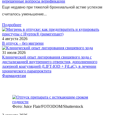
нерешенные вопросы верификации
Еще недавно при тяжелой бронхиальной астме успехом
считалось уменьшение...
Подробнее
4 августа 2026
В отпуск – без мигрени
31 июля 2026
Клинический опыт лигирования свищевого хода с
дистализацией внутреннего отверстия, дополненного
лазерной коагуляцией (LIFT-IOD + FiLaC), в лечении
хронического парапроктита
Фармацевтам
Фото: Juice Flair/FOTODOM/Shutterstoсk