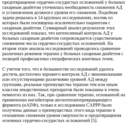
предотвращении сердечно-сосудистых осложнений у больных
сахарным диабетом уточнялась необходимость снижения АД
и установления должного уровня его снижения. Подобная
задача решалась в 14 крупных исследованиях, восемь из
которых были посвящены исключительно пациентам с
сахарным диабетом. Суммарный анализ результатов этих
исследований показал, что интенсивный контроль АД у
больных сахарным диабетом сопровождается существенным
снижением числа сердечно-сосудистых осложнений. На
втором этапе анализа исследований проводилось сравнение
различных режимов терапии у больных сахарным диабетом с
позиций профилактики специфических конечных точек.
С учетом того, что в большинстве исследований удалось
достичь достаточно хорошего контроля АД с минимальными
или отсутствующими различиями уровней АД между
группами, реальные преимущества терапии тем или иным
классом лекарственных препаратов были показаны в очень
немногих из них. Так, при сравнении терапии, основанной на
применении ингибиторов ангиотензинпревращающего
фермента (иАПФ), только в исследовании CAPPP были
получены данные о преимуществах этого вида терапии в
отношении снижения уровня смертности и предотвращения
основных сердечно-сосудистых осложнений [5].