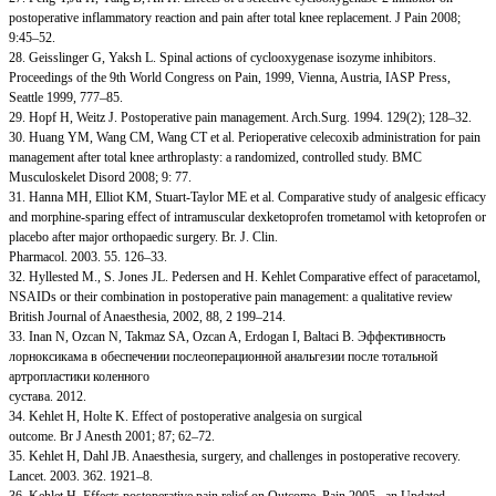
postoperative inflammatory reaction and pain after total knee replacement. J Pain 2008;
9:45–52.
28. Geisslinger G, Yaksh L. Spinal actions of cyclooxygenase isozyme inhibitors.
Proceedings of the 9th World Congress on Pain, 1999, Vienna, Austria, IASP Press,
Seattle 1999, 777–85.
29. Hopf H, Weitz J. Postoperative pain management. Arch.Surg. 1994. 129(2); 128–32.
30. Huang YM, Wang CM, Wang CT et al. Perioperative celecoxib administration for pain
management after total knee arthroplasty: a randomized, controlled study. BMC
Musculoskelet Disord 2008; 9: 77.
31. Hanna MH, Elliot KM, Stuart-Taylor ME et al. Comparative study of analgesic efficacy
and morphine-sparing effect of intramuscular dexketoprofen trometamol with ketoprofen or
placebo after major orthopaedic surgery. Br. J. Clin.
Pharmacol. 2003. 55. 126–33.
32. Hyllested M., S. Jones JL. Pedersen and H. Kehlet Comparative effect of paracetamol,
NSAIDs or their combination in postoperative pain management: a qualitative review
British Journal of Anaesthesia, 2002, 88, 2 199–214.
33. Inan N, Ozcan N, Takmaz SA, Ozcan A, Erdogan I, Baltaci B. Эффективность
лорноксикама в обеспечении послеоперационной анальгезии после тотальной
артропластики коленного
сустава. 2012.
34. Kehlet H, Holte K. Effect of postoperative analgesia on surgical
outcome. Br J Anesth 2001; 87; 62–72.
35. Kehlet H, Dahl JB. Anaesthesia, surgery, and challenges in postoperative recovery.
Lancet. 2003. 362. 1921–8.
36. Kehlet H. Effects postoperative pain relief on Outcome. Pain 2005– an Updated