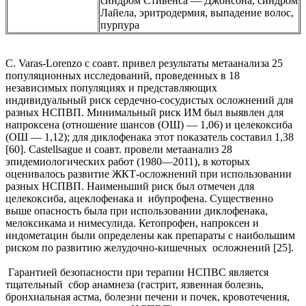
синдром Стивенса — Джонсона, синдром
Лайела, эритродермия, выпадение волос,
пурпура
C. Varas-Lorenzo с соавт. привел результаты метаанализа 25
популяционных исследований, проведенных в 18
независимых популяциях и представляющих
индивидуальный риск сердечно-сосудистых осложнений для
разных НСПВП. Минимальный риск ИМ был выявлен для
напроксена (отношение шансов (ОШ) — 1,06) и целекоксиба
(ОШ — 1,12); для диклофенака этот показатель составил 1,38
[60]. Castellsague и соавт. провели метаанализ 28
эпидемиологических работ (1980—2011), в которых
оценивалось развитие ЖКТ-осложнений при использовании
разных НСПВП. Наименьший риск был отмечен для
целекоксиба, ацеклофенака и ибупрофена. Существенно
выше опасность была при использовании диклофенака,
мелоксикама и нимесулида. Кетопрофен, напроксен и
индометацин были определены как препараты с наибольшим
риском по развитию желудочно-кишечных осложнений [25].
Гарантией безопасности при терапии НСПВС является
тщательный сбор анамнеза (гастрит, язвенная болезнь,
бронхиальная астма, болезни печени и почек, кровотечения,