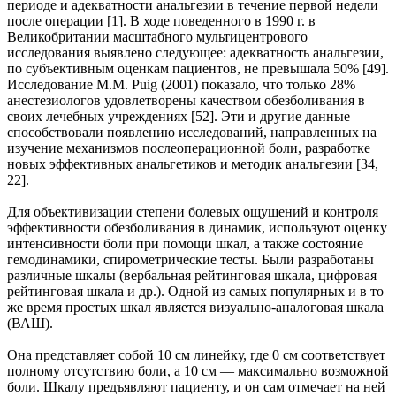
периоде и адекватности анальгезии в течение первой недели
после операции [1]. В ходе поведенного в 1990 г. в
Великобритании масштабного мультицентрового
исследования выявлено следующее: адекватность анальгезии,
по субъективным оценкам пациентов, не превышала 50% [49].
Исследование M.M. Puig (2001) показало, что только 28%
анестезиологов удовлетворены качеством обезболивания в
своих лечебных учреждениях [52]. Эти и другие данные
способствовали появлению исследований, направленных на
изучение механизмов послеоперационной боли, разработке
новых эффективных анальгетиков и методик анальгезии [34,
22].
Для объективизации степени болевых ощущений и контроля
эффективности обезболивания в динамик, используют оценку
интенсивности боли при помощи шкал, а также состояние
гемодинамики, спирометрические тесты. Были разработаны
различные шкалы (вербальная рейтинговая шкала, цифровая
рейтинговая шкала и др.). Одной из самых популярных и в то
же время простых шкал является визуально-аналоговая шкала
(ВАШ).
Она представляет собой 10 см линейку, где 0 см соответствует
полному отсутствию боли, а 10 см — максимально возможной
боли. Шкалу предъявляют пациенту, и он сам отмечает на ней