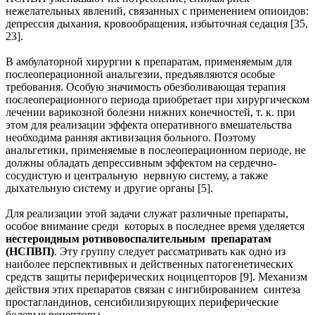
нежелательных явлений, связанных с применением опиоидов:
депрессия дыхания, кровообращения, избыточная седация [35,
23].
В амбулаторной хирургии к препаратам, применяемым для
послеоперационной анальгезии, предъявляются особые
требования. Особую значимость обезболивающая терапия
послеоперационного периода приобретает при хирургическом
лечении варикозной болезни нижних конечностей, т. к. при
этом для реализации эффекта оперативного вмешательства
необходима ранняя активизация больного. Поэтому
анальгетики, применяемые в послеоперационном периоде, не
должны обладать депрессивным эффектом на сердечно-
сосудистую и центральную нервную систему, а также
дыхательную систему и другие органы [5].
Для реализации этой задачи служат различные препараты,
особое внимание среди которых в последнее время уделяется
нестероидным ротивовоспалительным препаратам
(НСПВП)
. Эту группу следует рассматривать как одно из
наиболее перспективных и действенных патогенетических
средств защиты периферических ноцицепторов [9]. Механизм
действия этих препаратов связан с ингибированием синтеза
простагландинов, сенсибилизирующих периферические
болевые рецепторы.