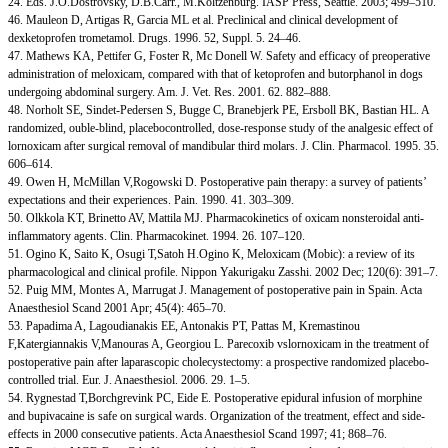
24. Eds. J.O.Dostrovsky, D.B.Carr., M.Koltzenburg. IASP Press, Seattle. 2003; 499–510.
46. Mauleon D, Artigas R, Garcia ML et al. Preclinical and clinical development of
dexketoprofen trometamol. Drugs. 1996. 52, Suppl. 5. 24–46.
47. Mathews KA, Pettifer G, Foster R, Mc Donell W. Safety and efficacy of preoperative
administration of meloxicam, compared with that of ketoprofen and butorphanol in dogs
undergoing abdominal surgery. Am. J. Vet. Res. 2001. 62. 882–888.
48. Norholt SE, Sindet-Pedersen S, Bugge C, Branebjerk PE, Ersboll BK, Bastian HL. A
randomized, ouble-blind, placebocontrolled, dose-response study of the analgesic effect of
lornoxicam after surgical removal of mandibular third molars. J. Clin. Pharmacol. 1995. 35.
606–614.
49. Owen H, McMillan V,Rogowski D. Postoperative pain therapy: a survey of patients’
expectations and their experiences. Pain. 1990. 41. 303–309.
50. Olkkola KT, Brinetto AV, Mattila MJ. Pharmacokinetics of oxicam nonsteroidal anti-
inflammatory agents. Clin. Pharmacokinet. 1994. 26. 107–120.
51. Ogino K, Saito K, Osugi T,Satoh H.Ogino K, Meloxicam (Mobic): a review of its
pharmacological and clinical profile. Nippon Yakurigaku Zasshi. 2002 Dec; 120(6): 391–7.
52. Puig MM, Montes A, Marrugat J. Management of postoperative pain in Spain. Acta
Anaesthesiol Scand 2001 Apr; 45(4): 465–70.
53. Papadima A, Lagoudianakis EE, Antonakis PT, Pattas M, Kremastinou
F,Katergiannakis V,Manouras A, Georgiou L. Parecoxib vslornoxicam in the treatment of
postoperative pain after laparascopic cholecystectomy: a prospective randomized placebo-
controlled trial. Eur. J. Anaesthesiol. 2006. 29. 1–5.
54. Rygnestad T,Borchgrevink PC, Eide E. Postoperative epidural infusion of morphine
and bupivacaine is safe on surgical wards. Organization of the treatment, effect and side-
effects in 2000 consecutive patients. Acta Anaesthesiol Scand 1997; 41; 868–76.