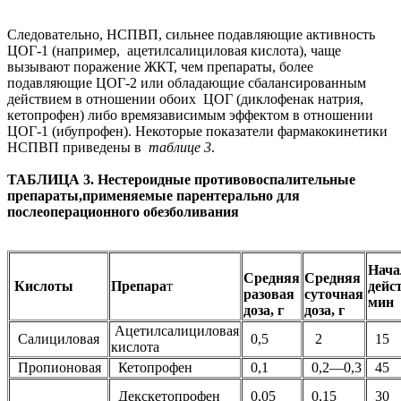
Следовательно, НСПВП, сильнее подавляющие активность
ЦОГ-1 (например, ацетилсалициловая кислота), чаще
вызывают поражение ЖКТ, чем препараты, более
подавляющие ЦОГ-2 или обладающие сбалансированным
действием в отношении обоих ЦОГ (диклофенак натрия,
кетопрофен) либо времязависимым эффектом в отношении
ЦОГ-1 (ибупрофен). Некоторые показатели фармакокинетики
НСПВП приведены в
таблице 3
.
ТАБЛИЦА 3. Нестероидные противовоспалительные
препараты,применяемые парентерально для
послеоперационного обезболивания
Нача
Средняя
Средняя
Кислоты
Препара
т
дейс
разовая
суточная
мин
доза, г
доза, г
Ацетилсалициловая
Салициловая
0,5
2
15
кислота
Пропионовая
Кетопрофен
0,1
0,2—0,3
45
Декскетопрофен
0,05
0,15
30