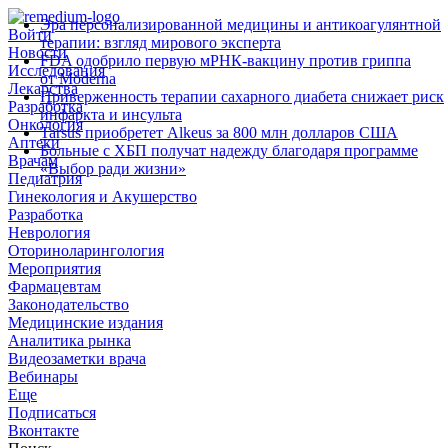
Эра персонализированной медицины и антикоагулянтной
Войти
терапии: взгляд мирового эксперта
Новости
FDA одобрило первую мРНК‑вакцину против гриппа
Исследования
от Moderna
Лекарства
Приверженность терапии сахарного диабета снижает риск
Разработка
инфаркта и инсульта
Онкология
Tarsus приобретет Alkeus за 800 млн долларов США
Аптеки
Больные с ХБП получат надежду благодаря программе
Врачам
«Выбор ради жизни»
Педиатрия
Гинекология и Акушерство
Разработка
Неврология
Оториноларингология
Мероприятия
Фармацевтам
Законодательство
Медицинские издания
Аналитика рынка
Видеозаметки врача
Вебинары
Еще
Подписаться
Вконтакте