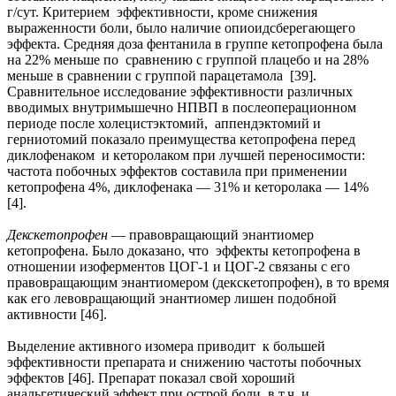
г/сут. Критерием эффективности, кроме снижения
выраженности боли, было наличие опиоидсберегающего
эффекта. Средняя доза фентанила в группе кетопрофена была
на 22% меньше по сравнению с группой плацебо и на 28%
меньше в сравнении с группой парацетамола [39].
Сравнительное исследование эффективности различных
вводимых внутримышечно НПВП в послеоперационном
периоде после холецистэктомий, аппендэктомий и
герниотомий показало преимущества кетопрофена перед
диклофенаком и кеторолаком при лучшей переносимости:
частота побочных эффектов составила при применении
кетопрофена 4%, диклофенака — 31% и кеторолака — 14%
[4].
Декскетопрофен
— правовращающий энантиомер
кетопрофена. Было доказано, что эффекты кетопрофена в
отношении изоферментов ЦОГ-1 и ЦОГ-2 связаны с его
правовращающим энантиомером (декскетопрофен), в то время
как его левовращающий энантиомер лишен подобной
активности [46].
Выделение активного изомера приводит к большей
эффективности препарата и снижению частоты побочных
эффектов [46]. Препарат показал свой хороший
анальгетический эффект при острой боли, в т.ч. и