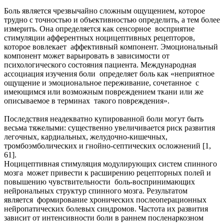
Боль является чрезвычайно сложным ощущением, которое
трудно с точностью и объективностью определить, а тем более
измерить. Она определяется как сенсорное восприятие
стимуляции афферентных ноцицептивных рецепторов,
которое вовлекает аффективный компонент. Эмоциональный
компонент может варьировать в зависимости от
психологического состояния пациента. Международная
ассоциация изучения боли определяет боль как «неприятное
ощущение и эмоциональное переживание, сочетанное с
имеющимся или возможным повреждением ткани или же
описываемое в терминах такого повреждения».
Последствия неадекватно купированной боли могут быть
весьма тяжелыми: существенно увеличивается риск развития
легочных, кардиальных, желудочно-кишечных,
тромбоэмболических и гнойно-септических осложнений [1,
61].
Ноцицептивная стимуляция модулирующих систем спинного
мозга может привести к расширению рецепторных полей и
повышению чувствительности боль-воспринимающих
нейрональных структур спинного мозга. Результатом
является формирование хронических послеоперационных
нейропатических болевых синдромов. Частота их развития
зависит от интенсивности боли в раннем посленаркозном