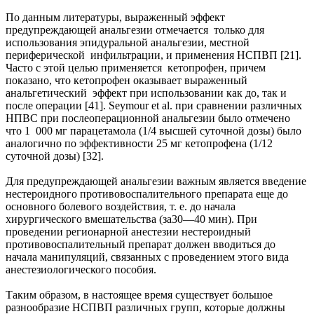
По данным литературы, выраженный эффект
предупреждающей анальгезии отмечается только для
использования эпидуральной анальгезии, местной
периферической инфильтрации, и применения НСПВП [21].
Часто с этой целью применяется кетопрофен, причем
показано, что кетопрофен оказывает выраженный
анальгетический эффект при использовании как до, так и
после операции [41]. Seymour et al. при сравнении различных
НПВС при послеоперационной анальгезии было отмечено
что 1 000 мг парацетамола (1/4 высшей суточной дозы) было
аналогично по эффективности 25 мг кетопрофена (1/12
суточной дозы) [32].
Для предупреждающей анальгезии важным является введение
нестероидного противовоспалительного препарата еще до
основного болевого воздействия, т. е. до начала
хирургического вмешательства (за30—40 мин). При
проведении регионарной анестезии нестероидный
противовоспалительный препарат должен вводиться до
начала манипуляций, связанных с проведением этого вида
анестезиологического пособия.
Таким образом, в настоящее время существует большое
разнообразие НСПВП различных групп, которые должны