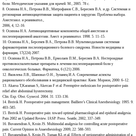
боли. Методические указания для врачей. М., 2005. 78 с.
8. Осипова Н.А., Петрова В.В., Митрофанов С.В., Береснев В.А. и др. Системная и
регионарная антиноцицептивная защита пациента в хирургии. Проблема выбора.
Анестезиол. и реаниматол.,
2006, 4, 12–16.
9. Осипова Н.А. Антиноцицептивные компоненты общей анестезии и
послеоперационной аналгезии. Анест. и реаниматол. 1998. 5. 11–15.
10. Осипова Н.А., Берсенев В.А., Петрова В.В. Мультимодальная системная
фармакотерапия послеоперационного болевого синдрома. Новости медицины и
фармации, 17(224) 2007.
11. Осипова Н.А., Петрова В.В., Ермолаев П.М., Береснев В.А. Нестероидные
противовоспалительные препараты в лечении послеоперационной боли у
онкологических больных. Фарматека, 6 (121) 2006.
12. Яковлева Л.В., Шаповал О.Н., Зупанец И.А. Современные аспекты
рационального обезболивания в медицинской практике. Киев: Морион, 2000: 6–12.
13. Akarsu T,Karaman S, Akercan F et al. Preemptive meloxicam for postoperative pain
relief after abdominal hysterectomy.
Clin. Exp. Obst. Gynecol. 2004. 31. 133–136.
14. Breivik H. Postoperative pain management. Bailliere’s Clinical Anesthesiology. 1995. 9.
403–585.
15. Breivik H. Postoperative pain: toward optimal pharmacological and epidural analgesia.
Pain 2002 an Updated Review. IASP. Press. Seattle, 2002, 337–349.
16. Buvanendran A, Kroin JS. Multimodal analgesia for controlling acute postoperative
pain. Current Opinion in Anaesthesiology 2009, 22: 588–593.
17. Buvanendran A, Kroin JS, Tuman KL et al. Effects of perioperative administration of a