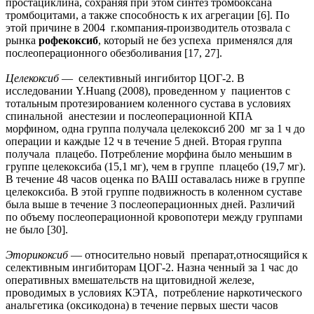
простациклина, сохраняя при этом синтез тромбоксана
тромбоцитами, а также способность к их агрегации [6]. По
этой причине в 2004 г.компания-производитель отозвала с
рынка
рофекоксиб
, который не без успеха применялся для
послеоперационного обезболивания [17, 27].
Целекоксиб
— селективный ингибитор ЦОГ-2. В
исследовании Y.Huang (2008), проведенном у пациентов с
тотальным протезированием коленного сустава в условиях
спинальной анестезии и послеоперационной КПА
морфином, одна группа получала целекоксиб 200 мг за 1 ч до
операции и каждые 12 ч в течение 5 дней. Вторая группа
получала плацебо. Потребление морфина было меньшим в
группе целекоксиба (15,1 мг), чем в группе плацебо (19,7 мг).
В течение 48 часов оценка по ВАШ оставалась ниже в группе
целекоксиба. В этой группе подвижность в коленном суставе
была выше в течение 3 послеоперационных дней. Различий
по объему послеоперационной кровопотери между группами
не было [30].
Эторикоксиб
— относительно новый препарат,относящийся к
селективным ингибиторам ЦОГ-2. Назна ченный за 1 час до
оперативных вмешательств на щитовидной железе,
проводимых в условиях КЭТА, потребление наркотического
анальгетика (оксикодона) в течение первых шести часов