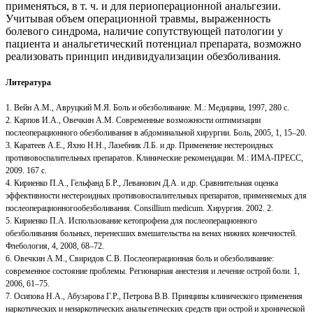
применяться, в т. ч. и для периоперационной анальгезии.
Учитывая объем операционной травмы, выраженность
болевого синдрома, наличие сопутствующей патологии у
пациента и анальгетический потенциал препарата, возможно
реализовать принцип индивидуализации обезболивания.
Литература
1. Вейн А.М., Авруцкий М.Я. Боль и обезболивание. М.: Медицина, 1997, 280 с.
2. Карпов И.А., Овечкин А.М. Современные возможности оптимизации
послеоперационного обезболивания в абдоминальной хирургии. Боль, 2005, 1, 15–20.
3. Каратеев А.Е., Яхно Н.Н., Лазебник Л.Б. и др. Применение нестероидных
противовоспалительных препаратов. Клинические рекомендации. М.: ИМА-ПРЕСС,
2009. 167 с.
4. Кириенко П.А., Гельфанд Б.Р., Леванович Д.А. и др. Сравнительная оценка
эффективности нестероидных противовоспалительных препаратов, применяемых для
послеоперационногообезболивания. Consillium medicum. Хирургия. 2002. 2.
5. Кириенко П.А. Использование кетопрофена для послеоперационного
обезболивания больных, перенесших вмешательства на венах нижних конечностей.
Флебология, 4, 2008, 68–72.
6. Овечкин А.М., Свиридов С.В. Послеоперационная боль и обезболивание:
современное состояние проблемы. Регионарная анестезия и лечение острой боли. 1,
2006, 61–75.
7. Осипова Н.А., Абузарова Г.Р., Петрова В.В. Принципы клинического применения
наркотических и ненаркотических анальгетических средств при острой и хронической