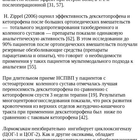
послеоперационной [31, 57].
H. Zippel (2006) оценил эффективность декскетопрофена и
кетопрофена после больших ортопедических вмешательств
— тотального эндопротезирования тазобедренного и
коленного суставов — препараты показали одинаковую
анальгетическую активность [62]. В этом исследовании до
90% пациентов после ортопедических вмешательств получали
резервные обезболивающие средства (препараты
парацетамола и опиаты), что говорит о необходимости
применения у таких пациентов мультимодального подхода к
анальгезии [55].
При длительном приеме НСПВП у пациентов с
остеоартрозом коленного сустава отмечалась лучшая
переносимость декскетопрофена по сравнению с
кетопрофеном спустя 3 недели терапии [19]. Результатыn
многоцентровогоисследования показали, что риск развития
кровотечения из верхних отделов желудочно-кишечного
тракта при применении декскетопрофена был ниже по
сравнению с таковым кетопрофена [42].
Лорноксикам
неизбирательно ингибирует циклооксигеназу
(ЦОГ-1 и ЦОГ-2). Как и другие оксикамы, обладает
выраженными противовоспалительными и обезболивающими