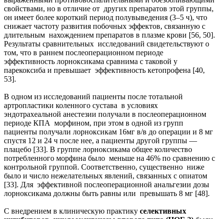
свойствами, но в отличие от других препаратов этой группы,
он имеет более короткий период полувыведения (3–5 ч), что
снижает частоту развития побочных эффектов, связанную с
длительным нахождением препаратов в плазме крови [56, 50].
Результаты сравнительных исследований свидетельствуют о
том, что в раннем послеоперационном периоде
эффективность лорноксикама сравнима с таковой у
парекоксиба и превышает эффективность кетопрофена [40,
53].
В одном из исследований пациенты после тотальной
артропластики коленного сустава в условиях
эндотрахеальной анестезии получали в послеоперационном
периоде КПА морфином, при этом в одной из групп
пациенты получали лорноксикам 16мг в/в до операции и 8 мг
спустя 12 и 24 ч после нее, а пациенты другой группы —
плацебо [33]. В группе лорноксикама общее количество
потребленного морфина было меньше на 46% по сравнению с
контрольной группой. Соответственно, существенно ниже
было и число нежелательных явлений, связанных с опиатом
[33]. Для эффективной послеоперационной анальгезии дозы
лорноксикама должны быть равны или превышать 8 мг [48].
С внедрением в клиническую практику
селективных