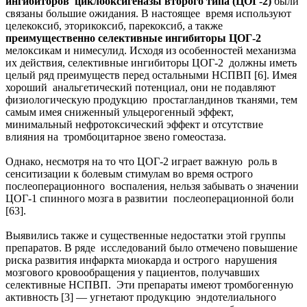
ингибиторов циклооксигеназы второго типа (ЦОГ-2)
были
связаны большие ожидания. В настоящее время используют
целекоксиб, эторикоксиб, парекоксиб, а также
преимущественно селективные ингибиторы ЦОГ-2
мелоксикам и нимесулид. Исходя из особенностей механизма
их действия, селективные ингибиторы ЦОГ-2 должны иметь
целый ряд преимуществ перед остальными НСПВП [6]. Имея
хороший анальгетический потенциал, они не подавляют
физиологическую продукцию простагландинов тканями, тем
самым имея сниженный ульцерогенный эффект,
минимальный нефротоксический эффект и отсутствие
влияния на тромбоцитарное звено гомеостаза.
Однако, несмотря на то что ЦОГ-2 играет важную роль в
сенситизации к болевым стимулам во время острого
послеоперационного воспаления, нельзя забывать о значении
ЦОГ-1 спинного мозга в развитии послеоперационной боли
[63].
Выявились также и существенные недостатки этой группы
препаратов. В ряде исследований было отмечено повышение
риска развития инфаркта миокарда и острого нарушения
мозгового кровообращения у пациентов, получавших
селективные НСПВП. Эти препараты имеют тромбогенную
активность [3] — угнетают продукцию эндотелиального