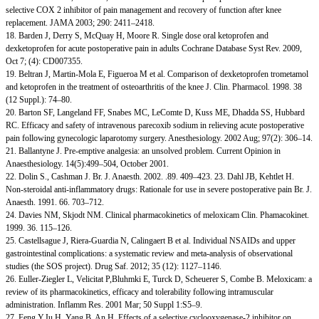
selective COX 2 inhibitor of pain management and recovery of function after knee
replacement. JAMA 2003; 290: 2411–2418.
18. Barden J, Derry S, McQuay H, Moore R. Single dose oral ketoprofen and
dexketoprofen for acute postoperative pain in adults Cochrane Database Syst Rev. 2009,
Oct 7; (4): CD007355.
19. Beltran J, Martin-Mola E, Figueroa M et al. Comparison of dexketoprofen trometamol
and ketoprofen in the treatment of osteoarthritis of the knee J. Clin. Pharmacol. 1998. 38
(12 Suppl.): 74–80.
20. Barton SF, Langeland FF, Snabes MC, LeComte D, Kuss ME, Dhadda SS, Hubbard
RC. Efficacy and safety of intravenous parecoxib sodium in relieving acute postoperative
pain following gynecologic laparotomy surgery. Anesthesiology. 2002 Aug; 97(2): 306–14.
21. Ballantyne J. Pre-emptive analgesia: an unsolved problem. Current Opinion in
Anaesthesiology. 14(5):499–504, October 2001.
22. Dolin S., Cashman J. Br. J. Anaesth. 2002. .89. 409–423. 23. Dahl JB, Kehtlet H.
Non-steroidal anti-inflammatory drugs: Rationale for use in severe postoperative pain Br. J.
Anaesth. 1991. 66. 703–712.
24. Davies NM, Skjodt NM. Clinical pharmacokinetics of meloxicam Clin. Phamacokinet.
1999. 36. 115–126.
25. Castellsague J, Riera-Guardia N, Calingaert B et al. Individual NSAIDs and upper
gastrointestinal complications: a systematic review and meta-analysis of observational
studies (the SOS project). Drug Saf. 2012; 35 (12): 1127–1146.
26. Euller-Ziegler L, Velicitat P,Bluhmki E, Turck D, Scheuerer S, Combe B. Meloxicam: a
review of its pharmacokinetics, efficacy and tolerability following intramuscular
administration. Inflamm Res. 2001 Mar; 50 Suppl 1:S5–9.
27. Feng Y,Ju H, Yang B, An H. Effects of a selective cyclooxygenase-2 inhibitor on