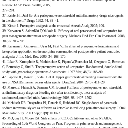
Review. IASP. Press. Seattle, 2005,
277–281.
37. Kehlet H, Dahl JB. Are perioperative nonsteroidal antiinflammatory drugs ulcerogenic
in the short term? Drugs 1992; 44: 38–41.
38. Kissin I. Preemptive analgesia at the crossroad Anesth Analg 2005; 100.
39. Karvonen S, SalomКki T,Olkkola K. Efficacy of oral paracetamol and ketoprofen for
pain management after major orthopedic surgery. Methods Find Exp Clin Pharmacol. 2008,
30 (9): 703–706.
40. Karaman S, Gunusen I, Uyar M, Firat V.The effect of preoperative lornoxicam and
ketoprofen application on the morphine consumption of postoperative patient-controlled
analgesia. J. Int. Med. Res. 2006. 34. 168–175.
41. Likar R, Krumpholz R, Mathiaschitz K, Pipam W,Burtscher M, Ozegovic G, Breschan
C, Bernatzky G, Sittl R. The preemptive action of ketoprofen. Randomized, double-blind
study with gynecologic operations Anaesthesist. 1997 Mar; 46(3): 186–90.
42. Laporte JL, Ibanez L, Vidal X et al. Upper gastrintestinal bleeding associated with the
use of NSAIDs: newer versus older agents. Drug Saf. 2004. 27(6). 411–20.
43. Marret E, Flahault A, Samama CM, Bonnet F.Effects of postoperative, non-steroidal,
antiinflammatory drugs on bleeding risk after tonsillectomy: meta-analysis of
randomized,controlled trials.Anesthesiology 2003; 98: 1497–1502.
44. Mehlisch DR, Desjardins PJ, Daniels S, Hubbard RC. Single doses of parecoxib
sodium intravenously are as effective as ketorolac in reducing pain after oral surgery. J Oral
Maxillofac Surg. 2003 Sep; 61(9): 1030–7.
45. McQuay H, Moore RA. Side effects of COX-2inhibitors and other NSAIDs.
Proceeding of 10th World Congress on Pain. Progress in pain research and management.