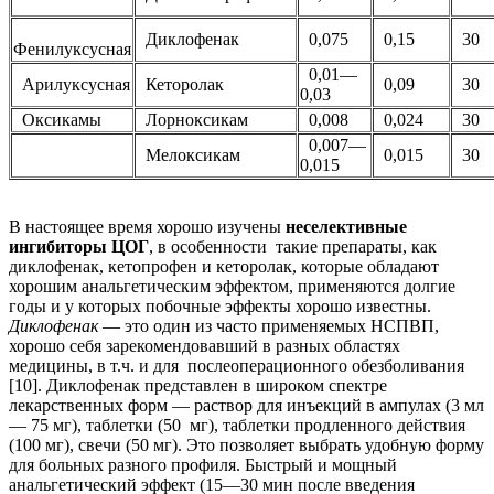
Диклофенак
0,075
0,15
30
Фенилуксусная
0,01—
Арилуксусная
Кеторолак
0,09
30
0,03
Оксикамы
Лорноксикам
0,008
0,024
30
0,007—
Мелоксикам
0,015
30
0,015
В настоящее время хорошо изучены
неселективные
ингибиторы ЦОГ
, в особенности такие препараты, как
диклофенак, кетопрофен и кеторолак, которые обладают
хорошим анальгетическим эффектом, применяются долгие
годы и у которых побочные эффекты хорошо известны.
Диклофенак
— это один из часто применяемых НСПВП,
хорошо себя зарекомендовавший в разных областях
медицины, в т.ч. и для послеоперационного обезболивания
[10]. Диклофенак представлен в широком спектре
лекарственных форм — раствор для инъекций в ампулах (3 мл
— 75 мг), таблетки (50 мг), таблетки продленного действия
(100 мг), свечи (50 мг). Это позволяет выбрать удобную форму
для больных разного профиля. Быстрый и мощный
анальгетический эффект (15—30 мин после введения