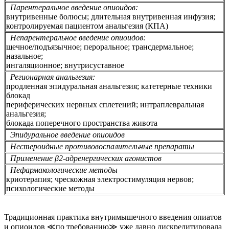
Парентеральное введение опиоидов:
внутривенные болюсы; длительная внутривенная инфузия;
контролируемая пациентом анальгезия (КПА)
Непарентеральное введение опиоидов:
щечное/подъязычное; пероральное; трансдермальное;
назальное;
ингаляционное; внутрисуставное
Регионарная анальгезия:
продленная эпидуральная анальгезия; катетерные техники
блокад
периферических нервных сплетений; интраплевральная
анальгезия;
блокада поперечного пространства живота
Эпидуральное введение опиоидов
Нестероидные противовоспалительные препараты
Применение β2-адренергических агонистов
Нефармакологические методы
криотерапия; чрескожная электростимуляция нервов;
психологические методы
Традиционная практика внутримышечного введения опиатов
и опиоидов ≪по требованию≫ уже давно дискредитировала