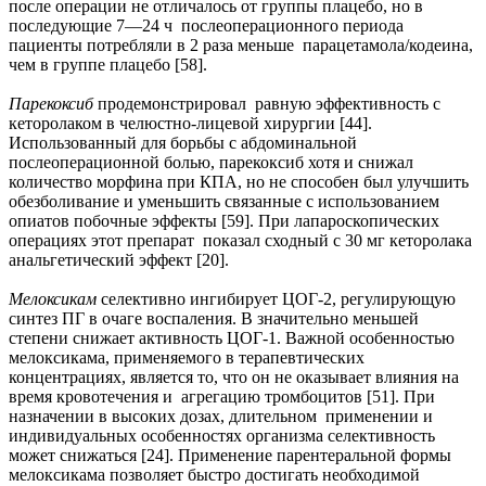
после операции не отличалось от группы плацебо, но в
последующие 7—24 ч послеоперационного периода
пациенты потребляли в 2 раза меньше парацетамола/кодеина,
чем в группе плацебо [58].
Парекоксиб
продемонстрировал равную эффективность с
кеторолаком в челюстно-лицевой хирургии [44].
Использованный для борьбы с абдоминальной
послеоперационной болью, парекоксиб хотя и снижал
количество морфина при КПА, но не способен был улучшить
обезболивание и уменьшить связанные с использованием
опиатов побочные эффекты [59]. При лапароскопических
операциях этот препарат показал сходный с 30 мг кеторолака
анальгетический эффект [20].
Мелоксикам
селективно ингибирует ЦОГ-2, регулирующую
синтез ПГ в очаге воспаления. В значительно меньшей
степени снижает активность ЦОГ-1. Важной особенностью
мелоксикама, применяемого в терапевтичеcких
концентрациях, является то, что он не оказывает влияния на
время кровотечения и агрегацию тромбоцитов [51]. При
назначении в высоких дозах, длительном применении и
индивидуальных особенностях организма селективность
может снижаться [24]. Применение парентеральной формы
мелоксикама позволяет быстро достигать необходимой