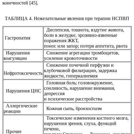
конечностей [45].
ТАБЛИЦА 4. Нежелательные явления при терапии НСПВП
Диспепсия, тошнота, вздутие живота,
боли в желудке, эрозивно-язвенные
Гастропатия
поражения ЖКТ,
понос или запор; потеря аппетита, рвота
Нарушения
Снижение агрегации тромбоцитов,
коагуляции
усиление кровоточивости
Снижение почечной перфузии и
клубочковой фильтрации, задержка
Нефротоксичность
жидкости, гиперкалиемия
Головная боль; головокружение,
сонливость, нарушение внимания,
Нарушения ЦНС
депрессия
и психические расстройства
Аллергические
Кожная сыпь, бронхоспазм
реакции
Токсические изменения костного мозга,
нарушения зрения, слуха, функций
печени,
Прочие