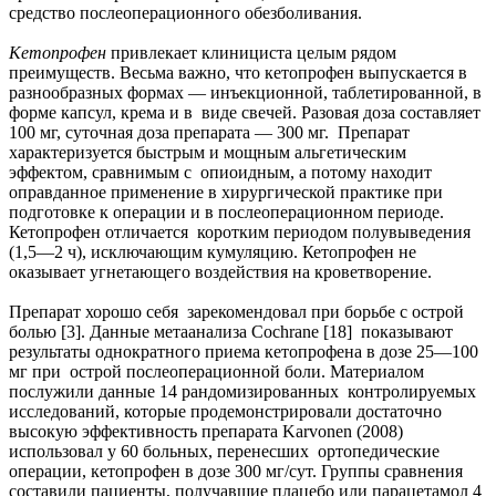
средство послеоперационного обезболивания.
Кетопрофен
привлекает клинициста целым рядом
преимуществ. Весьма важно, что кетопрофен выпускается в
разнообразных формах — инъекционной, таблетированной, в
форме капсул, крема и в виде свечей. Разовая доза составляет
100 мг, суточная доза препарата — 300 мг. Препарат
характеризуется быстрым и мощным альгетическим
эффектом, сравнимым с опиоидным, а потому находит
оправданное применение в хирургической практике при
подготовке к операции и в послеоперационном периоде.
Кетопрофен отличается коротким периодом полувыведения
(1,5—2 ч), исключающим кумуляцию. Кетопрофен не
оказывает угнетающего воздействия на кроветворение.
Препарат хорошо себя зарекомендовал при борьбе с острой
болью [3]. Данные метаанализа Cochrane [18] показывают
результаты однократного приема кетопрофена в дозе 25—100
мг при острой послеоперационной боли. Материалом
послужили данные 14 рандомизированных контролируемых
исследований, которые продемонстрировали достаточно
высокую эффективность препарата Karvonen (2008)
использовал у 60 больных, перенесших ортопедические
операции, кетопрофен в дозе 300 мг/сут. Группы сравнения
составили пациенты, получавшие плацебо или парацетамол 4