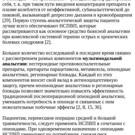
себя, т. к. при таком пути введения концентрация препарата в
плазме колеблется от неэффективной, субанальгетической до
пиковой, вызывающей депрессию дыхания и кровообращения
[29]. Первую ступень анальгетической защиты пациента
лучше всего обеспечивают НСПВП, которые
рассматриваются как основное средство базисной анальгезии
при комплексной системной терапии острых и хронических
болевых синдромов [2].
Большое количество исследований в последнее время связано
с рассмотрением разных компонентов
мультимодальной
анальгезии
: нестероидные противовоспалительные
препараты, препараты парацетамола, метамизола, опиоидные
анальгетики, регионарные блокады. Каждый из этих
компонентов вносит свой вклад в антиноцицептивную
защиту, причем неопиоидные анальгетики и регионарные
блокады позволяют значительно повысить эффективность
традиционной послеоперационной опиоидной анальгезии,
уменьшить потребность в опиоиде и связанные с ним
нежелательные побочные эффекты [2, 8, 15, 36].
Пациентам, перенесшим операции средней и большой
травматичности, следует применять НСПВП в сочетании с
опиоидами. При одновременном назначении с опиоидами
НСПВП уменьшают их потребление, снижая риск