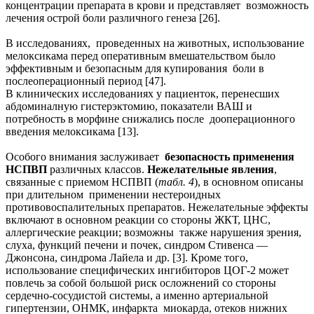
концентрации препарата в крови и представляет возможность
лечения острой боли различного генеза [26].
В исследованиях, проведенных на животных, использование
мелоксикама перед оперативным вмешательством было
эффективным и безопасным для купирования боли в
послеоперационный период [47].
В клинических исследованиях у пациенток, перенесших
абдоминалную гистерэктомию, показатели ВАШ и
потребность в морфине снижались после дооперационного
введения мелоксикама [13].
Особого внимания заслуживает
безопасность применения
НСПВП
различных классов.
Нежелательные явления
,
связанные с приемом НСПВП (
табл. 4
), в основном описаны
при длительном применении нестероидных
противовоспалительных препаратов. Нежелательные эффекты
включают в основном реакции со стороны ЖКТ, ЦНС,
аллергические реакции; возможны также нарушения зрения,
слуха, функций печени и почек, синдром Стивенса —
Джонсона, синдрома Лайела и др. [3]. Кроме того,
использование специфических ингибиторов ЦОГ-2 может
повлечь за собой большой риск осложнений со стороны
сердечно-сосудистой системы, а именно артериальной
гипертензии, ОНМК, инфаркта миокарда, отеков нижних