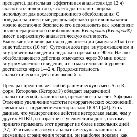
препарата), длительная эффективная анальгезия (до 12 ч)
являются основой того, что его достаточно широко
используют для послеоперационного обезболивания. С
оглядкой на известные для диклофенака противопоказания
можно достаточно безопасно его использовать как компонент
послеоперационного обезболивания.
Кеторолак (Кеторол®)
имеет выраженную анальгетическую активность.
Выпускается в виде раствора для инъекций (ампулы 30 мг) и в
виде таблеток (10 мг). Суточная доза при внутримышечном и
внутривенном введении недолжна превышать 90 мг. Начало
обезболивающего действия отмечается через 30 мин после
внутримышечного введения, а его максимальный уровень
достигается через 1—2 ч. Продолжительность
анальгетического действия около 6 ч.
Препарат представляет собой рацемическую смесь S- и R-
форм. Кеторолак (Кеторол®) обладает выраженной
анальгетической активностью, прежде всего за счет S-формы.
Отмечено увеличение частоты геморрагических осложнений,
связанных с подавлением кеторолаком ЦОГ-1 [43]. Есть
данные, что ульцерогенное действие кеторолака выше, чем у
других НПВП, и возрастает с увеличением дозы, поэтому
принято применять этот препарат не более нескольких дней
[37]. Учитывая высокую анальгетическую активность и
временные ограничения терапии, он наиболее показан как