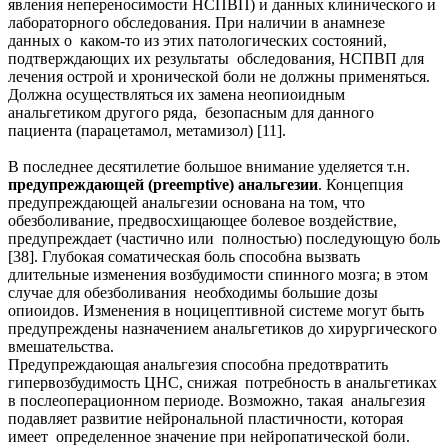
явления непереносимости НСПВП) и данных клинического и
лабораторного обследования. При наличии в анамнезе
данных о каком-то из этих патологических состояний,
подтверждающих их результаты обследования, НСПВП для
лечения острой и хронической боли не должны применяться.
Должна осуществляться их замена неопиоидным
анальгетиком другого ряда, безопасным для данного
пациента (парацетамол, метамизол) [11].
В последнее десятилетие большое внимание уделяется т.н.
предупреждающей (preemptive) анальгезии
. Концепция
предупреждающей анальгезии основана на том, что
обезболивание, предвосхищающее болевое воздействие,
предупреждает (частично или полностью) последующую боль
[38]. Глубокая соматическая боль способна вызвать
длительные изменения возбудимости спинного мозга; в этом
случае для обезболивания необходимы большие дозы
опиоидов. Изменения в ноцицептивной системе могут быть
предупреждены назначением анальгетиков до хирургического
вмешательства.
Предупреждающая анальгезия способна предотвратить
гипервозбудимость ЦНС, снижая потребность в анальгетиках
в послеоперационном периоде. Возможно, такая анальгезия
подавляет развитие нейрональной пластичности, которая
имеет определенное значение при нейропатической боли.