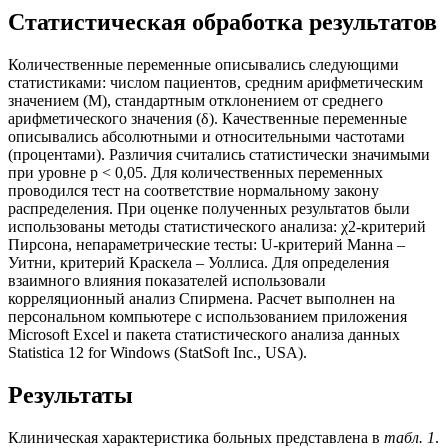
Статистическая обработка результатов
Количественные переменные описывались следующими
статистиками: числом пациентов, средним арифметическим
значением (М), стандартным отклонением от среднего
арифметического значения (δ). Качественные переменные
описывались абсолютными и относительными частотами
(процентами). Различия считались статистически значимыми
при уровне p < 0,05. Для количественных переменных
проводился тест на соответствие нормальному закону
распределения. При оценке полученных результатов были
использованы методы статистического анализа: χ2-критерий
Пирсона, непараметрические тесты: U-критерий Манна –
Уитни, критерий Краскела – Уоллиса. Для определения
взаимного влияния показателей использовали
корреляционный анализ Спирмена. Расчет выполнен на
персональном компьютере с использованием приложения
Microsoft Excel и пакета статистического анализа данных
Statistica 12 for Windows (StatSoft Inc., USA).
Результаты
Клиническая характеристика больных представлена в
табл. 1
.