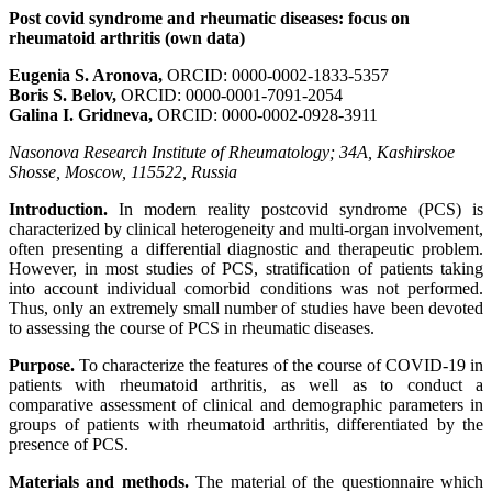
Post covid syndrome and rheumatic diseases: focus on
rheumatoid arthritis (own data)
Eugenia S. Aronova,
ORCID: 0000-0002-1833-5357
Boris S. Belov,
ORCID: 0000-0001-7091-2054
Galina I. Gridneva,
ORCID: 0000-0002-0928-3911
Nasonova Research Institute of Rheumatology; 34А, Kashirskoe
Shosse, Moscow, 115522, Russia
Introduction.
In modern reality postcovid syndrome (PCS) is
characterized by clinical heterogeneity and multi-organ involvement,
often presenting a differential diagnostic and therapeutic problem.
However, in most studies of PCS, stratification of patients taking
into account individual comorbid conditions was not performed.
Thus, only an extremely small number of studies have been devoted
to assessing the course of PCS in rheumatic diseases.
Purpose.
To characterize the features of the course of COVID-19 in
patients with rheumatoid arthritis, as well as to conduct a
comparative assessment of clinical and demographic parameters in
groups of patients with rheumatoid arthritis, differentiated by the
presence of PCS.
Materials and methods.
The material of the questionnaire which