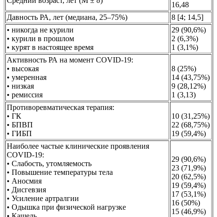
Средний возраст, лет (М ± δ)
16,48
Давность РА, лет (медиана, 25–75%)
8 [4; 14,5]
• никогда не курили
29 (90,6%)
• курили в прошлом
2 (6,3%)
• курят в настоящее время
1 (3,1%)
Активность РА на момент COVID-19:
• высокая
8 (25%)
• умеренная
14 (43,75%)
• низкая
9 (28,12%)
• ремиссия
1 (3,13)
Противоревматическая терапия:
• ГК
10 (31,25%)
• БПВП
22 (68,75%)
• ГИБП
19 (59,4%)
Наиболее частые клинические проявления
COVID-19:
29 (90,6%)
• Слабость, утомляемость
23 (71,9%)
• Повышение температуры тела
20 (62,5%)
• Аносмия
19 (59,4%)
• Дисгевзия
17 (53,1%)
• Усиление артралгии
16 (50%)
• Одышка при физической нагрузке
15 (46,9%)
• Кашель