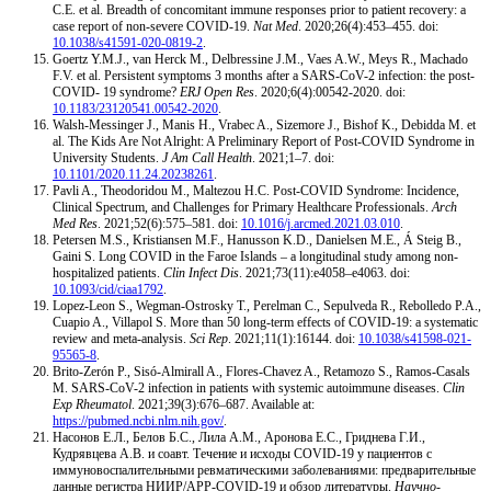
C.E. et al. Breadth of concomitant immune responses prior to patient recovery: a
case report of non-severe COVID-19.
Nat Med
. 2020;26(4):453–455. doi:
10.1038/s41591-020-0819-2
.
Goertz Y.M.J., van Herck M., Delbressine J.M., Vaes A.W., Meys R., Machado
F.V. et al. Persistent symptoms 3 months after a SARS-CoV-2 infection: the post-
COVID- 19 syndrome?
ERJ Open Res
. 2020;6(4):00542-2020. doi:
10.1183/23120541.00542-2020
.
Walsh-Messinger J., Manis H., Vrabec A., Sizemore J., Bishof K., Debidda M. et
al. The Kids Are Not Alright: A Preliminary Report of Post-COVID Syndrome in
University Students.
J Am Call Health
. 2021;1–7. doi:
10.1101/2020.11.24.20238261
.
Pavli A., Theodoridou M., Maltezou H.C. Post-COVID Syndrome: Incidence,
Clinical Spectrum, and Challenges for Primary Healthcare Professionals.
Arch
Med Res
. 2021;52(6):575–581. doi:
10.1016/j.arcmed.2021.03.010
.
Petersen M.S., Kristiansen M.F., Hanusson K.D., Danielsen M.E., Á Steig B.,
Gaini S. Long COVID in the Faroe Islands – a longitudinal study among non-
hospitalized patients.
Clin Infect Dis
. 2021;73(11):e4058–e4063. doi:
10.1093/cid/ciaa1792
.
Lopez-Leon S., Wegman-Ostrosky T., Perelman C., Sepulveda R., Rebolledo P.A.,
Cuapio A., Villapol S. More than 50 long-term effects of COVID-19: a systematic
review and meta-analysis.
Sci Rep
. 2021;11(1):16144. doi:
10.1038/s41598-021-
95565-8
.
Brito-Zerón P., Sisó-Almirall A., Flores-Chavez A., Retamozo S., Ramos-Casals
M. SARS-CoV-2 infection in patients with systemic autoimmune diseases.
Clin
Exp Rheumatol
. 2021;39(3):676–687. Available at:
https://pubmed.ncbi.nlm.nih.gov/
.
Насонов Е.Л., Белов Б.С., Лила А.М., Аронова Е.С., Гриднева Г.И.,
Кудрявцева А.В. и соавт. Течение и исходы COVID-19 у пациентов с
иммуновоспалительными ревматическими заболеваниями: предварительные
данные регистра НИИР/АРР-COVID-19 и обзор литературы.
Научно-