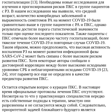
госпитализации [13]. Необходимы новые исследования для
изучения и прогнозирования рисков ПКС в группе пациентов
с РЗ. В нашем исследовании мы выявили, что средний
возраст, количество коморбидных заболеваний и
выраженность симптомов РА на момент COVID-19 были
сравнительно выше в группе пациентов с РА и ПКС, однако
результаты достигли порога статистической значимости
только при оценке последнего показателя. Также пациенты с
ПКС отмечали более высокую частоту госпитализаций, более
тяжелое течение COVID-19 и повторные случаи COVID-19.
Таким образом, можно предположить, что высокая активность
воспаления РЗ на момент развития инфекционной фазы
SARS-CoV-2 может быть связана с более высоким риском
развития ПКС. Хотя некоторые авторы сообщали о
достоверной корреляции между более высокими исходными
уровнями СРБ и неблагоприятными исходами COVID-19 [23,
24], этот параметр все еще не определен в качестве
предиктора развития ПКС.
Остается открытым вопрос о курации ПКС. В настоящее
время официальные протоколы лечения ПКС отсутствуют.
Несмотря на то что у практикующих специалистов нередко
есть собственные подходы к терапии, зачастую они
разрозненны и не согласуются между собой. Следовательно,
приоритетной задачей ближайшего будущего является