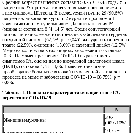
Средний возраст пациентов составил 50,75 ± 16,48 года. У 6
пациентов РА протекал с внесуставными проявлениями в
виде синдрома Шегрена. В исследуемой группе 29 (90,6%)
пациентов никогда не курили, 2 курили в прошлом и 1
являлся активным курильщиком. Давность течения РА
(медиана) составила 8 [4; 14,5] лет. Среди сопутствующей
патологии наиболее часто встречались заболевания сердечно-
сосудистой системы (62,5%, р = 0,045), желудочно-кишечного
тракта (22,5%), ожирение (15,6%) и сахарный диабет (12,5%).
Медиана количества коморбидных заболеваний составила 1
[0; 3]. На момент развития COVID-19 выраженность
симптомов РА, оцененная по визуальной аналоговой шкале
(ВАШ), составила 4,78 ± 3,06. Выявлено значимое
преобладание больных с высокой и умеренной активностью
процесса на момент заболевания COVID-19 – 68,75%, р =
0,006.
Таблица 1. Основные характеристики пациентов с РА,
перенесших COVID-19
N
29/3
Женщины/мужчины
(90%/10%)
50,75 ±