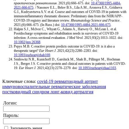
практическая ревматология
. 2021;(6):666–675. doi:
10.47360/1995-4484-
2021-666-675
. / Nasonov E.L., Belov B.S., Lila A.M., Aronova E.S., Gridneva
G.I., Kudryavtseva A.V. et al. Course and outcomes of COVID-19 in patients with
immunoinflammatory rheumatic diseases: Preliminary data from the NIIR/APP-
COVID-19 registry and literature review.
Rheumatology Science and Practice
.
2021;(6):666–675. (In Russ.) doi:
10.47360/1995-4484-2021-666-675
.
Halpin S.J., Mclvor C., Whyatt G., Adams A., Harwey O., McLean L. et al.
Postdischarge symptoms and rehabilitation needs in survivors of COVID-19
infection: A cross-sectional evaluation.
J Med Virol
. 2021;93(2):1013–1022. doi:
10.1002/jmv.26368
.
Pepys M.B. C-reactive protein predicts outcome in COVID-19: is it also a
therapeutic target?
Eur Heart J
. 2021;42(23):2280–2283. doi:
10.1093/eurheartj/ehab169
.
Smilowitz N.R., Kunichoff D., Garshick M., Shah B., Pillinger M., Hochman
J.S., Berger J.S. C-reactive protein and clinical outcomes in patients with COVID-
19.
Eur Heart J
. 2021;42(23):2270–2279. doi:
10.1093/eurheartj/ehaa1103
.
Ключевые слова:
covid-19
ревматоидный артрит
иммуновоспалительные ревматические заболевания
постковидный синдром
лонг-ковид
артралгия
Логин:
Пароль:
Запомнить меня