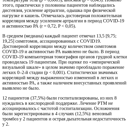
этого, практически у половины пациентов наблюдались
дисгевзия, усиление артралгии, одышка при физической
нагрузке и кашель. Отмечалась достоверная положительная
корреляция между усилением артралгии в период COVID-19
и активностью РА (r = 0,72, P < 0,05).
В среднем (медиана) каждый пациент отмечал 13,5 [9,75;
19,25] симптомов, ассоциированных с COVID19.
Достоверной корреляции между количеством симптомов
COVID-19 и активностью РА выявлено не было. В период
COVID-19 компьютерная томография органов грудной клетки
проводилась 19 пациентам. При оценке по «эмпирической
визуальной шкале» в целом значимо преобладало поражение
легких 0–2-й стадии (р < 0,001). Статистически значимых
корреляций между выраженностью изменений в легких и
активностью РА, а также наличием внесуставных проявлений
выявлено не было.
12 пациентов (37,5%) были госпитализированы, из них 8
нуждались в кислородной поддержке. Лечение РТМ не
ассоциировалось с частотой госпитализации. Осложнения
были зарегистрированы в 4 случаях (12,5%): венозный
тромбоз у 2 пациентов и острая дыхательная недостаточность
у 2.