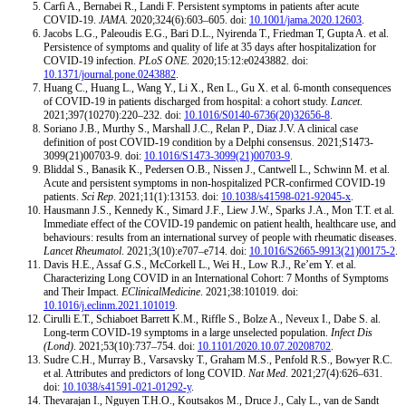
Carfì A., Bernabei R., Landi F. Persistent symptoms in patients after acute
COVID-19.
JAMA
. 2020;324(6):603–605. doi:
10.1001/jama.2020.12603
.
Jacobs L.G., Paleoudis E.G., Bari D.L., Nyirenda T., Friedman T, Gupta A. et al.
Persistence of symptoms and quality of life at 35 days after hospitalization for
COVID-19 infection.
PLoS ONE
. 2020;15:12:е0243882. doi:
10.1371/journal.pone.0243882
.
Huang C., Huang L., Wang Y., Li X., Ren L., Gu X. et al. 6-month consequences
of COVID-19 in patients discharged from hospital: a cohort study.
Lancet
.
2021;397(10270):220–232. doi:
10.1016/S0140-6736(20)32656-8
.
Soriano J.B., Murthy S., Marshall J.C., Relan P., Diaz J.V. A clinical case
definition of post COVID-19 condition by a Delphi consensus. 2021;S1473-
3099(21)00703-9. doi:
10.1016/S1473-3099(21)00703-9
.
Bliddal S., Banasik K., Pedersen O.B., Nissen J., Cantwell L., Schwinn M. et al.
Acute and persistent symptoms in non-hospitalized PCR-confirmed COVID-19
patients.
Sci Rep
. 2021;11(1):13153. doi:
10.1038/s41598-021-92045-x
.
Hausmann J.S., Kennedy K., Simard J.F., Liew J.W., Sparks J.A., Mon T.T. et al.
Immediate effect of the COVID-19 pandemic on patient health, healthcare use, and
behaviours: results from an international survey of people with rheumatic diseases.
Lancet Rheumatol
. 2021;3(10):e707–e714. doi:
10.1016/S2665-9913(21)00175-2
.
Davis H.E., Assaf G.S., McCorkell L., Wei H., Low R.J., Re’em Y. et al.
Characterizing Long COVID in an International Cohort: 7 Months of Symptoms
and Their Impact.
EClinicalMedicine
. 2021;38:101019. doi:
10.1016/j.eclinm.2021.101019
.
Cirulli E.T., Schiaboet Barrett K.M., Riffle S., Bolze A., Neveux I., Dabe S. al.
Long-term COVID-19 symptoms in a large unselected population.
Infect Dis
(Lond)
. 2021;53(10):737–754. doi:
10.1101/2020.10.07.20208702
.
Sudre C.H., Murray B., Varsavsky T., Graham M.S., Penfold R.S., Bowyer R.C.
et al. Attributes and predictors of long COVID.
Nat Med
. 2021;27(4):626–631.
doi:
10.1038/s41591-021-01292-y
.
Thevarajan I., Nguyen T.H.O., Koutsakos M., Druce J., Caly L., van de Sandt