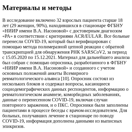
Материалы и методы
В исследование включено 32 взрослых пациента старше 18
лет (29 женщин, 90%), находившихся в стационаре ФГБНУ
«НИИР имени В.А. Насоновой» с достоверным диагнозом
«РА» в соответствии с критериями ACR/EULAR. Все больные
перенесли COVID-19, который был верифицирован с
помощью метода полимеразной цепной реакции с обратной
транскрипцией для обнаружения РНК SARSCoV2, за период
с 15.05.2020 по 15.12.2021. Материал для дальнейшего анализа
был собран с помощью опросника, разработанного в ФГБНУ
«НИИР имени В.А. Насоновой» и созданного с учетом
основных положений анкеты Всемирного
ревматологического альянса [10]. Опросник состоял из
нескольких блоков и содержал вопросы, касающиеся
социодемографических данных респондентов, информацию о
ревматологическом анамнезе, коморбидных заболеваниях,
данные о перенесенном COVID-19, включая случаи
повторного заражения, и о ПКС. Опросники были заполнены
пациентами в процессе беседы с врачом-исследователем. Для
больных, получавших лечение в стационаре по поводу
COVID-19, информация дополнена данными из выписных
эпикризов.