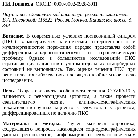
Г.И. Гриднева,
ORCID: 0000-0002-0928-3911
Научно-исследовательский институт ревматологии имени
В.А. Насоновой; 115522, Россия, Москва, Каширское шоссе, д.
34А
Введение.
В современных условиях постковидный синдром
(ПКС) характеризуется клинической гетерогенностью и
мультиорганностью поражения, нередко представляя собой
дифференциально-диагностическую и терапевтическую
проблему. Однако в большинстве исследований ПКС
стратификация пациентов с учетом отдельных коморбидных
состояний не выполнялась. Так, оценке течения ПКС при
ревматических заболеваниях посвящено крайне малое число
исследований.
Цель.
Охарактеризовать особенности течения COVID-19 у
пациентов с ревматоидным артритом, а также провести
сравнительную оценку клинико-демографических
показателей в группах пациентов с ревматоидным артритом,
дифференцированных по наличию ПКС.
Материалы и методы.
Изучен материал опросника,
содержавшего вопросы, касающиеся социодемографических
данных респондентов, информацию о ревматологическом