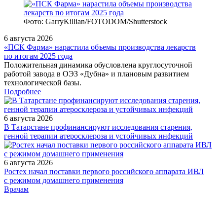
Фото: GarryKillian/FOTODOM/Shutterstock
6 августа 2026
«ПСК Фарма» нарастила объемы производства лекарств
по итогам 2025 года
Положительная динамика обусловлена круглосуточной
работой завода в ОЭЗ «Дубна» и плановым развитием
технологической базы.
Подробнее
6 августа 2026
В Татарстане профинансируют исследования старения,
генной терапии атеросклероза и устойчивых инфекций
6 августа 2026
Ростех начал поставки первого российского аппарата ИВЛ
с режимом домашнего применения
/doctor/rheumatology/postkovidnyy-sindrom-i-revmaticheskie-
Врачам
zabolevaniya-aktsent-na-revmatoidnyy-artrit/