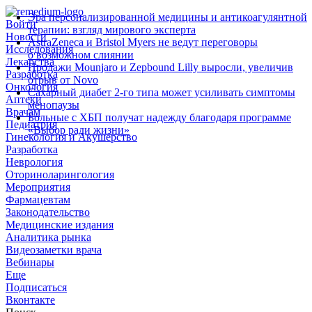
Эра персонализированной медицины и антикоагулянтной
Войти
терапии: взгляд мирового эксперта
Новости
AstraZeneca и Bristol Myers не ведут переговоры
Исследования
о возможном слиянии
Лекарства
Продажи Mounjaro и Zepbound Lilly выросли, увеличив
Разработка
отрыв от Novo
Онкология
Сахарный диабет 2‑го типа может усиливать симптомы
Аптеки
менопаузы
Врачам
Больные с ХБП получат надежду благодаря программе
Педиатрия
«Выбор ради жизни»
Гинекология и Акушерство
Разработка
Неврология
Оториноларингология
Мероприятия
Фармацевтам
Законодательство
Медицинские издания
Аналитика рынка
Видеозаметки врача
Вебинары
Еще
Подписаться
Вконтакте