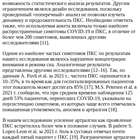
возможность статистического анализа результатов. Другим
ограничением являлся дизайн исследования, поскольку
проведенный «поперечный» анализ не позволял изучить
динамику и продолжительность ПКС. Необходимо отметить
также, что используемая анкета включала только наиболее
распространенные симптомы COVID-19 и ПКС, в отличие от
более чем 200 симптомов, выявленных другими
исследователями [11].
Одним из наиболее частых симптомов ПКС по результатам
нашего исследования являлось нарушение концентрации
внимания и режима сна. Аналогичные результаты
представлены другими исследователями [12–16]. Так, по
данным A. Pavli et al. за 2021 г., частота ПКС оценивается в
10–35%, в то время как для госпитализированных пациентов
этот показатель может достигать 85% [17]. M.S. Petersen et al. в
2021 г. сообщили, что при среднем времени наблюдения 125
дней 53% пациентов, перенесших COVID-19, указывали на
персистенцию симптомов, из которых чаще всего отмечались
повышенная утомляемость, аносмия и артралгия [18].
В нашем исследовании усиление артралгии как проявление
ПКС встретилось более чем в половине случаев. В работе S.
Lopez-Leon et al. за 2021 г. боль в суставах отмечал почти
каждый пятый пациент с ПКС [19]. Разграничение артралгии