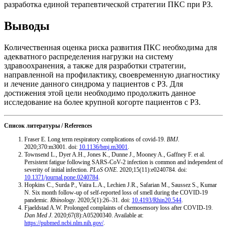
разработка единой терапевтической стратегии ПКС при РЗ.
Выводы
Количественная оценка риска развития ПКС необходима для
адекватного распределения нагрузки на систему
здравоохранения, а также для разработки стратегии,
направленной на профилактику, своевременную диагностику
и лечение данного синдрома у пациентов с РЗ. Для
достижения этой цели необходимо продолжить данное
исследование на более крупной когорте пациентов с РЗ.
Список литературы / References
Fraser E. Long term respiratory complications of covid-19.
BMJ
.
2020;370:m3001. doi:
10.1136/bmj.m3001
.
Townsend L., Dyer A.H., Jones K., Dunne J., Mooney A., Gaffney F. et al.
Persistent fatigue following SARS-CoV-2 infection is common and independent of
severity of initial infection.
PLoS ONE
. 2020;15(11):е0240784. doi:
10.1371/journal.pone.0240784
.
Hopkins C., Surda P., Vaira L.A., Lechien J.R., Safarian M., Saussez S., Kumar
N. Six month follow-up of self-reported loss of smell during the COVID-19
pandemic.
Rhinology
. 2020;5(1):26–31. doi:
10.4193/Rhin20.544
.
Fjaeldstad A.W. Prolonged complaints of chemosensory loss after COVID-19.
Dan Med J
. 2020;67(8):A05200340. Available at:
https://pubmed.ncbi.nlm.nih.gov/
.