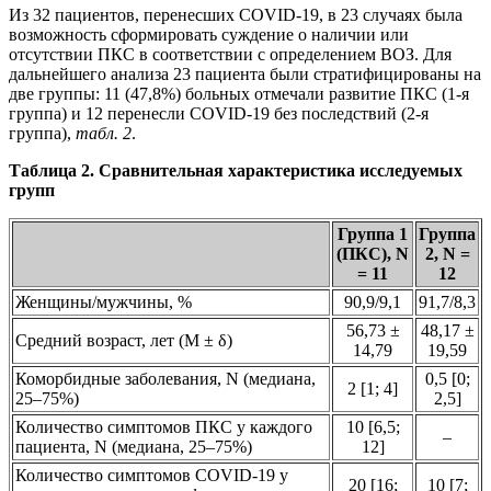
Из 32 пациентов, перенесших COVID-19, в 23 случаях была
возможность сформировать суждение о наличии или
отсутствии ПКС в соответствии с определением ВОЗ. Для
дальнейшего анализа 23 пациента были стратифицированы на
две группы: 11 (47,8%) больных отмечали развитие ПКС (1-я
группа) и 12 перенесли COVID-19 без последствий (2-я
группа),
табл. 2
.
Таблица 2. Сравнительная характеристика исследуемых
групп
Группа 1
Группа
(ПКС), N
2, N =
= 11
12
Женщины/мужчины, %
90,9/9,1
91,7/8,3
56,73 ±
48,17 ±
Средний возраст, лет (М ± δ)
14,79
19,59
Коморбидные заболевания, N (медиана,
0,5 [0;
2 [1; 4]
25–75%)
2,5]
Количество симптомов ПКС у каждого
10 [6,5;
–
пациента, N (медиана, 25–75%)
12]
Количество симптомов COVID-19 у
20 [16;
10 [7;