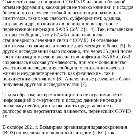
С момента начала пандемии COVID-19 накоплен большой
объем информации, касающейся не только клиники и исходов
болезни, но и случаев стойкой персистенции различных
симптомов, таких как слабость, субфебрилитет, одышка,
артралгия и др., возникших в период или вскоре после
перенесенной инфекции SARS-CoV-2 [1–4]. Так, итальянские
авторы сообщили, что у 87,4% пациентов после
стационарного лечения в связи с COVID-19 отдельные
симптомы сохранялись в течение двух месяцев и более [5]. В
другом исследовании было показано, что через 35 дней после
госпитализации у реконвалесцентов инфекции SARS-CoV-2
сохранялась высокая утомляемость, при этом большинство
участников исследования сообщили о снижении качества
жизни и неудовлетворенности как физическим, так и
психическим состоянием [6]. Аналогичные результаты были
получены другими исследователями [7].
Таким образом, интерес клиницистов не ограничивается
информацией о смертности и исходах данной инфекции,
поскольку необходимо также иметь представление о
долгосрочных перспективах пациентов, перенесших COVID-
19.
В октябре 2021 г. Всемирная организация здравоохранения
(ВОЗ) определила постковидный синдром (ПКС) как