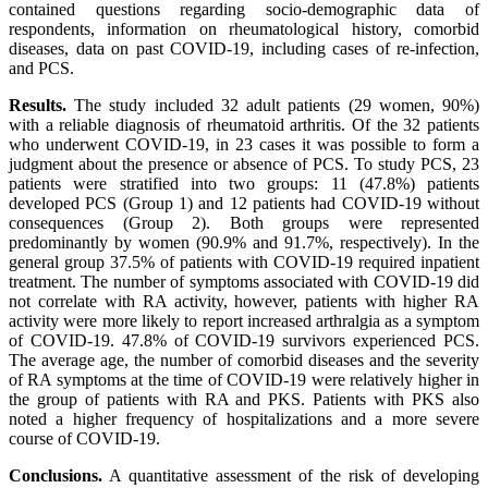
contained questions regarding socio-demographic data of
respondents, information on rheumatological history, comorbid
diseases, data on past COVID-19, including cases of re-infection,
and PCS.
Results.
The study included 32 adult patients (29 women, 90%)
with a reliable diagnosis of rheumatoid arthritis. Of the 32 patients
who underwent COVID-19, in 23 cases it was possible to form a
judgment about the presence or absence of PCS. To study PCS, 23
patients were stratified into two groups: 11 (47.8%) patients
developed PCS (Group 1) and 12 patients had COVID-19 without
consequences (Group 2). Both groups were represented
predominantly by women (90.9% and 91.7%, respectively). In the
general group 37.5% of patients with COVID-19 required inpatient
treatment. The number of symptoms associated with COVID-19 did
not correlate with RA activity, however, patients with higher RA
activity were more likely to report increased arthralgia as a symptom
of COVID-19. 47.8% of COVID-19 survivors experienced PCS.
The average age, the number of comorbid diseases and the severity
of RA symptoms at the time of COVID-19 were relatively higher in
the group of patients with RA and PKS. Patients with PKS also
noted a higher frequency of hospitalizations and a more severe
course of COVID-19.
Conclusions.
A quantitative assessment of the risk of developing