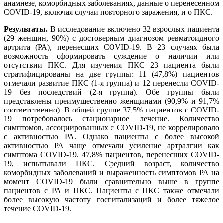
анамнезе, коморбидных заболеваниях, данные о перенесенном
COVID-19, включая случаи повторного заражения, и о ПКС.
Результаты.
В исследование включено 32 взрослых пациента
(29 женщин, 90%) с достоверным диагнозом ревматоидного
артрита (РА), перенесших COVID-19. В 23 случаях была
возможность сформировать суждение о наличии или
отсутствии ПКС. Для изучения ПКС 23 пациента были
стратифицированы на две группы: 11 (47,8%) пациентов
отмечали развитие ПКС (1-я группа) и 12 перенесли COVID-
19 без последствий (2-я группа). Обе группы были
представлены преимущественно женщинами (90,9% и 91,7%
соответственно). В общей группе 37,5% пациентов с COVID-
19 потребовалось стационарное лечение. Количество
симптомов, ассоциированных с COVID-19, не коррелировало
с активностью РА. Однако пациенты с более высокой
активностью РА чаще отмечали усиление артралгии как
симптома COVID-19. 47,8% пациентов, перенесших COVID-
19, испытывали ПКС. Средний возраст, количество
коморбидных заболеваний и выраженность симптомов РА на
момент COVID-19 были сравнительно выше в группе
пациентов с РА и ПКС. Пациенты с ПКС также отмечали
более высокую частоту госпитализаций и более тяжелое
течение COVID-19.