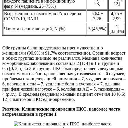
каждого пациента в инфекционную
23]
12]
фазу, N (медиана, 25–75%)
Выраженность симптомов РА в период
5,64 ±
4,75 ±
COVID-19, ВАШ
3,26
2,99
4
Частота госпитализаций, N (%)
5 (45,5%)
(33,3%)
Обе группы были представлены преимущественно
женщинами (90,9% и 91,7% соответственно). Средний возраст
в обеих группах значимо не различался. Медиана количества
коморбидных заболеваний составила 2 [1; 4] в 1-й группе и
0,5 [0; 2,5] во 2-й группе. ПКС был представлен следующими
симптомами: слабость, повышенная утомляемость – 6 случаев,
проблемы с концентрацией внимания – 7, ухудшение памяти –
6, нарушения сна – 7, усиление боли в суставах – 7, одышка
при физической нагрузке – 6, колебания АД – 5, тахикардия –
4 (
рис
.). В среднем (медиана) каждый пациент отмечал 10 [6,5;
12] симптомов ПКС единовременно.
Рисунок. Клинические проявления ПКС, наиболее часто
встречавшиеся в группе 1