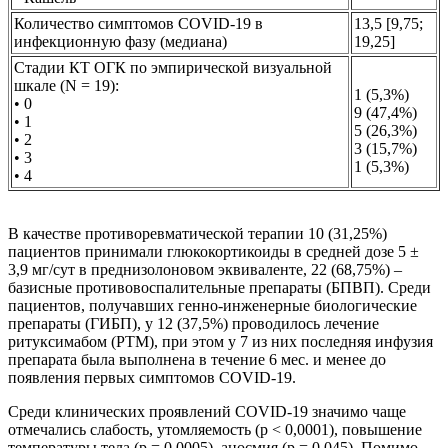
Количество симптомов COVID-19 в
13,5 [9,75;
инфекционную фазу (медиана)
19,25]
Стадии КТ ОГК по эмпирической визуальной
шкале (N = 19):
1 (5,3%)
• 0
9 (47,4%)
• 1
5 (26,3%)
• 2
3 (15,7%)
• 3
1 (5,3%)
• 4
В качестве противоревматической терапии 10 (31,25%)
пациентов принимали глюкокортикоиды в средней дозе 5 ±
3,9 мг/сут в преднизолоновом эквиваленте, 22 (68,75%) –
базисные противовоспалительные препараты (БПВП). Среди
пациентов, получавших генно-инженерные биологические
препараты (ГИБП), у 12 (37,5%) проводилось лечение
ритуксимабом (РТМ), при этом у 7 из них последняя инфузия
препарата была выполнена в течение 6 мес. и менее до
появления первых симптомов COVID-19.
Среди клинических проявлений COVID-19 значимо чаще
отмечались слабость, утомляемость (р < 0,0001), повышение
температуры тела (р = 0,0005), аносмия (р = 0,045). Помимо