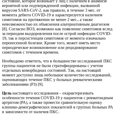
состояние, которое возникает у лиц с наличием в анамнезе
вероятной или подтвержденной инфекции, вызванной
вирусом SARS-CoV-2, как правило, в течение 3 мес. от
момента дебюта COVID-19 и характеризуется наличием
симптомов на протяжении не менее 2 мес., а также
невозможностью их объяснения альтернативным диагнозом
[8]. Согласно ВОЗ, возможно как появление симптомов вслед
за периодом выздоровления после острой инфекции COVID-
19, так и персистенция симптомов от момента изначально
перенесенной болезни. Кроме того, может иметь место
периодическое возникновение или рецидивирование
симптомов с течением времени.
Необходимо отметить, что в большинстве исследований ПКС
группы пациентов не были стратифицированы с учетом
отдельных коморбидных состояний. Так, на настоящий
момент доступно лишь небольшое количество исследований,
оценивающих течение ПКС у больных ревматическими
заболеваниями (РЗ) [9].
Цель
настоящего исследования – охарактеризовать
особенности течения COVID-19 у пациентов с ревматоидным
артритом (РА), а также провести сравнительную оценку
клинико-демографических показателей в группах больных РА
в зависимости от наличия ПКС.