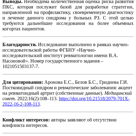
Выводы.
Необходима количественная оценка риска развития
ПКС, которая послужит базой для разработки стратегии,
направленной на профилактику, своевременную диагностику
и лечение данного синдрома у больных РЗ. С этой целью
требуются дальнейшие исследования на более объемных
когортах пациентов.
Благодарности.
Исследование выполнено в рамках научно-
исследовательской работы ФГБНУ «Научно-
исследовательский институт ревматологии имени В.А.
Насоновой». Номер государственного задания –
1021051503137-7.
Для цитирования:
Аронова Е.С., Белов Б.С., Гриднева Г.И.
Постковидный синдром и ревматические заболевания: акцент
на ревматоидный артрит (собственные данные).
Медицинский
совет
. 2022;16(2):108–113.
https://doi.org/10.21518/2079-701X-
2022-16-2-108-113
.
Конфликт интересов:
авторы заявляют об отсутствии
конфликта интересов.