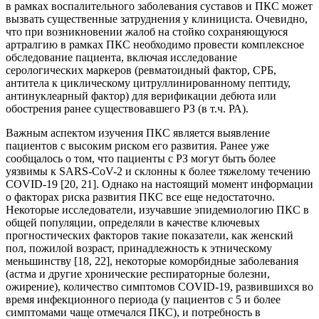
в рамках воспалительного заболевания суставов и ПКС может
вызвать существенные затруднения у клинициста. Очевидно,
что при возникновении жалоб на стойко сохраняющуюся
артралгию в рамках ПКС необходимо провести комплексное
обследование пациента, включая исследование
серологических маркеров (ревматоидный фактор, СРБ,
антитела к циклическому цитруллинированному пептиду,
антинуклеарный фактор) для верификации дебюта или
обострения ранее существовавшего РЗ (в т.ч. РА).
Важным аспектом изучения ПКС является выявление
пациентов с высоким риском его развития. Ранее уже
сообщалось о том, что пациенты с РЗ могут быть более
уязвимы к SARS-CoV-2 и склонны к более тяжелому течению
COVID-19 [20, 21]. Однако на настоящий момент информации
о факторах риска развития ПКС все еще недостаточно.
Некоторые исследователи, изучавшие эпидемиологию ПКС в
общей популяции, определяли в качестве ключевых
прогностических факторов такие показатели, как женский
пол, пожилой возраст, принадлежность к этническому
меньшинству [18, 22], некоторые коморбидные заболевания
(астма и другие хронические респираторные болезни,
ожирение), количество симптомов COVID-19, развившихся во
время инфекционного периода (у пациентов с 5 и более
симптомами чаще отмечался ПКС), и потребность в