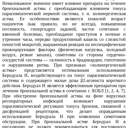
Немаловажное значение имеет влияние препарата на течение
бронхиальной астмы с преобладающим влиянием тонуса
парасимпатической нервной системы, т. н. холинергическая
астма. Ее особенностями являются пожилой возраст
пациентов (как правило, но не всегда), повышенная
потливость, гипергидроз ладоней, частое сочетание с
язвенной болезнью, преобладание приступов в ночные и
утренние часы, нередко продуктивный кашель со слизистой
пенистой мокротой, выраженная реакция на неспецифические
провоцирующие факторы (физическая нагрузка, холодный
воздух, резкие запахи), симптомы со стороны сердечно-
сосудистой системы — склонность к брадикардии, гипотонии
и нарушениям ритма. При признаках «холинергической
астмы» представляется оптимальным использование
Беродуала Н, воздействующего на тонус парасимпатической
системы и содержащего малые дозы β2-агониста короткого
действия. Беродуал Н является эффективным препаратом при
лечении бронхиальной астмы в сочетании с ХОБЛ [1, 2, 4, 7].
При обострении бронхиальной астмы на фоне вирусных
респираторных инфекций возникает нарушение
парасимпатической регуляции тонуса бронхов, связанной с
дисфункцией рецепторов, что делает оправданным
использование Беродуала Н при появлении симптомов
обструкции. При бронхиальной астме Беродуал Н в
ингаляциях не должен рекомендоваться для постоянного