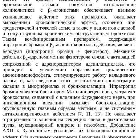
бронхиальной астмой совместное использование
холинолитиков с β
-агонистами обеспечивает взаимно
2
усиливающее действие этих препаратов, оказывает
выраженный бронхолитический эффект, особенно при
среднетяжелой и тяжелой астме, а также у пациентов с астмой
и сопутствующим хроническим обструктивным бронхитом.
Таким комбинированным препаратом, содержащим
ипратропия бромид и β
-агонист короткого действия, является
2
Беродуал (ипратропия бромид + фенотерол). Механизм
действия β
-адреномиметика фенотерола связан с активацией
2
сопряженной с адренорецептором аденилатциклазы, что
приводит к увеличению образования циклического
аденозинмонофосфата, стимулирующего работу кальциевого
насоса, и, как следствие этого, к снижению концентрации
кальция в миофибриллах и бронходилатации. Ипратропия
бромид является блокатором М-холинорецепторов, устраняет
бронхоспазм, связанный с влиянием блуждающего нерва, при
ингаляционном введении вызывает бронходилатацию,
обусловленную главным образом местным, а не системным
антихолинергическим действием [7, 11, 13]. Не оказывает
отрицательного влияния на секрецию слизи в дыхательных
путях, мукоцилиарный клиренс и газообмен. Добавление
АХП к β
-агонистам усиливает их бронходилатационный
2
эффект. Оба активных компонента Беродуала Н (фенотерол и