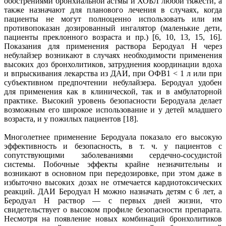
обострениями бронхиальной астмы и ХОБЛ любой тяжести, а
также назначают для планового лечения в случаях, когда
пациенты не могут полноценно использовать или им
противопоказан дозированный ингалятор (маленькие дети,
пациенты преклонного возраста и пр.) [6, 10, 13, 15, 16].
Показания для применения раствора Беродуал H через
небулайзер возникают в случаях необходимости применения
высоких доз бронхолитиков, затруднения координации вдоха
и впрыскивания лекарства из ДАИ, при ОФВ1 < 1 л или при
субъективном предпочтении небулайзера. Беродуал удобен
для применения как в клинической, так и в амбулаторной
практике. Высокий уровень безопасности Беродуала делает
возможным его широкое использование и у детей младшего
возраста, и у пожилых пациентов [18].
Многолетнее применение Беродуала показало его высокую
эффективность и безопасность, в т. ч. у пациентов с
сопутствующими заболеваниями сердечно-сосудистой
системы. Побочные эффекты крайне незначительны и
возникают в основном при передозировке, при этом даже в
избыточно высоких дозах не отмечается кардиотоксических
реакций. ДАИ Беродуал H можно назначать детям с 6 лет, а
Беродуал H раствор — с первых дней жизни, что
свидетельствует о высоком профиле безопасности препарата.
Несмотря на появление новых комбинаций бронхолитиков