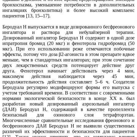
бронхоспазма, уменьшение потребности в дополнительных
ингаляциях бронхолитика) и более высокий комплаенс
пациентов [13, 15--17].
Беродуал Н выпускается в виде дозированного бесфреонового
ингалятора и раствора для небулайзерной терапии.
Дозированный ингалятор Беродуал Н содержит в одной дозе
ипратропия бромид (20 мкг) и фенотерола гидробромид (50
мкг). При его использовании реже отмечаются побочные
эффекты, потому что доза β2-агониста в этом препарате вдвое
меньше, чем в стандартных ингаляторах; при этом сочетание
двух лекарственных средств потенцирует действие друг
друга. Фенотерол начинает действовать через 4 мин,
максимум действия наблюдается через 45 мин,
продолжительность действия составляет 5–6 ч. Создатели
Беродуала регулярно модифицируют формы его выпуска с
учетом требований времени. В соответствии с современными
нормами экологической безопасности в конце XX в. был
разработан новый дозированный аэрозольный ингалятор
(ДАИ) Беродуал Н, содержащий в качестве пропеллента
безопасный для озонового слоя тетрафторэтан.
Многочисленные сравнительные исследования фреонового и
бесфреонового ДАИ Беродуал Н не выявили существенных
различий их эффективности и безопасности для пациентов
[12]. Также нужно отметить, что на комплаенс влияют