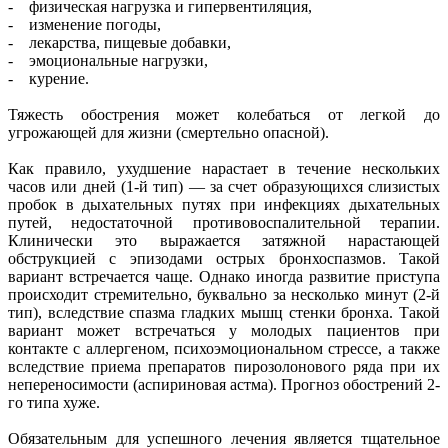
- физическая нагрузка и гипервентиляция,
- изменение погоды,
- лекарства, пищевые добавки,
- эмоциональные нагрузки,
- курение.
Тяжесть обострения может колебаться от легкой до
угрожающей для жизни (смертельно опасной).
Как правило, ухудшение нарастает в течение нескольких
часов или дней (1-й тип) — за счет образующихся слизистых
пробок в дыхательных путях при инфекциях дыхательных
путей, недостаточной противовоспалительной терапии.
Клинически это выражается затяжной нарастающей
обструкцией с эпизодами острых бронхоспазмов. Такой
вариант встречается чаще. Однако иногда развитие приступа
происходит стремительно, буквально за несколько минут (2-й
тип), вследствие спазма гладких мышц стенки бронха. Такой
вариант может встречаться у молодых пациентов при
контакте с аллергеном, психоэмоциональном стрессе, а также
вследствие приема препаратов пирозолонового ряда при их
непереносимости (аспириновая астма). Прогноз обострений 2-
го типа хуже.
Обязательным для успешного лечения является тщательное