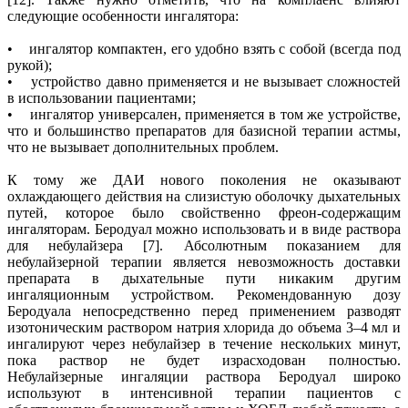
следующие особенности ингалятора:
• ингалятор компактен, его удобно взять с собой (всегда под
рукой);
• устройство давно применяется и не вызывает сложностей
в использовании пациентами;
• ингалятор универсален, применяется в том же устройстве,
что и большинство препаратов для базисной терапии астмы,
что не вызывает дополнительных проблем.
К тому же ДАИ нового поколения не оказывают
охлаждающего действия на слизистую оболочку дыхательных
путей, которое было свойственно фреон-содержащим
ингаляторам. Беродуал можно использовать и в виде раствора
для небулайзера [7]. Абсолютным показанием для
небулайзерной терапии является невозможность доставки
препарата в дыхательные пути никаким другим
ингаляционным устройством. Рекомендованную дозу
Беродуала непосредственно перед применением разводят
изотоническим раствором натрия хлорида до объема 3–4 мл и
ингалируют через небулайзер в течение нескольких минут,
пока раствор не будет израсходован полностью.
Небулайзерные ингаляции раствора Беродуал широко
используют в интенсивной терапии пациентов с