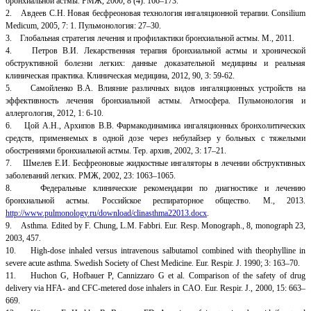
бронхиальной астмы. РМЖ, 2000, 8 (4): 166–173.
2. Авдеев С.Н. Новая бесфреоновая технология ингаляционной терапии. Consilium
Medicum, 2005, 7: 1. Пульмонология: 27–30.
3. Глобальная стратегия лечения и профилактики бронхиальной астмы. М., 2011.
4. Петров В.И. Лекарственная терапия бронхиальной астмы и хронической
обструктивной болезни легких: данные доказательной медицины и реальная
клиническая практика. Клиническая медицина, 2012, 90, 3: 59-62.
5. Самойленко В.А. Влияние различных видов ингаляционных устройств на
эффективность лечения бронхиальной астмы. Атмосфера. Пульмонология и
аллергология, 2012, 1: 6-10.
6. Цой А.Н., Архипов В.В. Фармакодинамика ингаляционных бронхолитических
средств, применяемых в одной дозе через небулайзер у больных с тяжелыми
обострениями бронхиальной астмы. Тер. архив, 2002, 3: 17–21.
7. Шмелев Е.И. Бесфреоновые жидкостные ингаляторы в лечении обструктивных
заболеваний легких. РМЖ, 2002, 23: 1063–1065.
8. Федеральные клинические рекомендации по диагностике и лечению
бронхиальной астмы. Российское респираторное общество. М., 2013.
http://www.pulmonology.ru/download/clinasthma22013.docx
.
9. Asthma. Edited by F. Chung, L.M. Fabbri. Eur. Resp. Monograph., 8, monograph 23,
2003, 457.
10. High-dose inhaled versus intravenous salbutamol combined with theophylline in
severe acute asthma. Swedish Society of Chest Medicine. Eur. Respir. J. 1990; 3: 163–70.
11. Huchon G, Hofbauer P, Cannizzaro G et al. Comparison of the safety of drug
delivery via HFA- and CFC-metered dose inhalers in CAO. Eur. Respir. J., 2000, 15: 663–
669.