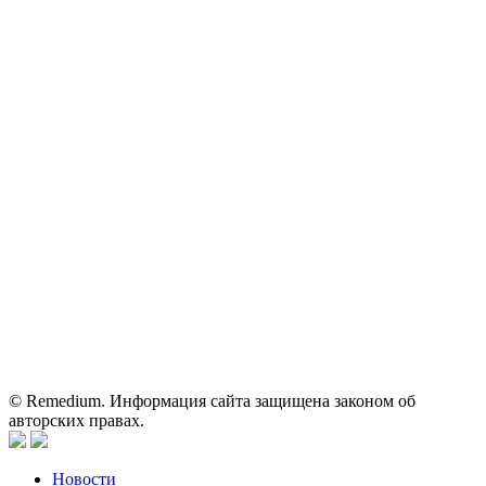
71
ОГРН: 1067746819470 ИНН: 7701669956
Контактные данные: Телефон:
+7 (495) 780-34-25
|
Электронная почта:
reklama@remedium.ru
На сайте используются изображения по лицензии
Shutterstock/FOTODOM, соблюдаются авторские права.
Вся информация, размещенная на веб-сайте, предназначена
исключительно для работников здравоохранения. Информация
о препаратах, отпускаемых по рецепту, предназначена только
для медицинских и фармацевтических специалистов.
Информация, содержащаяся на сайте, не должна использоваться
пациентами для принятия самостоятельного решения о
применении представленных лекарственных препаратов и не
может служить заменой очной консультации врача.
© Remedium. Информация сайта защищена законом об
авторских правах.
Новости