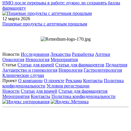
НМО после перерыва в работе: нужно ли сохранять баллы
фармацевту
12 марта 2026
Пищевые продукты с аптечным прошлым
Новости
Исследования
Лекарства
Разработка
Аптеки
Онкология
Неврология
Мероприятия
Статьи
Статьи для врачей
Статьи для фармацевтов
Педиатрия
Акушерство и гинекология
Неврология
Гастроэнтерология
Клинические случаи
Проект
О компании
О проекте
Реклама
Контакты
Политика
конфиденциальности
Условия регистрации
Новости
Статьи для врачей
Статьи для фармацевтов
Мероприятия
Контакты
Политика конфиденциальности
Общество с ограниченной ответственностью «ГРУППА
РЕМЕДИУМ»
Адрес местонахождения: 105082, г. Москва, ул. Бакунинская, д.