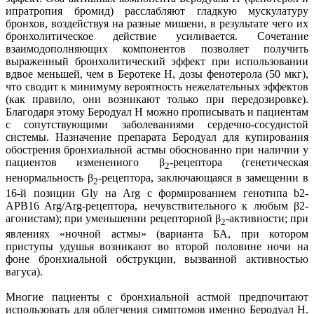
ипратропия бромид) расслабляют гладкую мускулатуру
бронхов, воздействуя на разные мишени, в результате чего их
бронхолитическое действие усиливается. Сочетание
взаимодополняющих компонентов позволяет получить
выраженный бронхолитический эффект при использовании
вдвое меньшей, чем в Беротеке Н, дозы фенотерола (50 мкг),
что сводит к минимуму вероятность нежелательных эффектов
(как правило, они возникают только при передозировке).
Благодаря этому Беродуал Н можно прописывать и пациентам
с сопутствующими заболеваниями сердечно-сосудистой
системы. Назначение препарата Беродуал для купирования
обострения бронхиальной астмы обоснованно при наличии у
пациентов измененного β
-рецептора (генетическая
2
ненормальность β
-рецептора, заключающаяся в замещении в
2
16-й позиции Gly на Arg с формированием генотипа b2-
АРB16 Arg/Arg-рецептора, нечувствительного к любым β2-
агонистам); при уменьшении рецепторной β
-активности; при
2
явлениях «ночной астмы» (варианта БА, при котором
приступы удушья возникают во второй половине ночи на
фоне бронхиальной обструкции, вызванной активностью
вагуса).
Многие пациенты с бронхиальной астмой предпочитают
использовать для облегчения симптомов именно Беродуал Н.