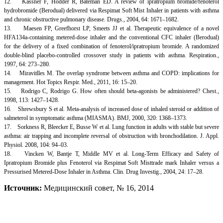
12. Kässner F, Hodder R, Bateman ED. A review of ipratropium bromide/fenoterol
hydrobromide (Berodual) delivered via Respimat Soft Mist Inhaler in patients with asthma
and chronic obstructive pulmonary disease. Drugs., 2004, 64: 1671–1682.
13. Maesen FP, Greefhorst LP, Smeets JJ et al. Therapeutic equivalence of a novel
HFA134a-containing metered-dose inhaler and the conventional CFC inhaler (Berodual)
for the delivery of a fixed combination of fenoterol/ipratropium bromide. A randomized
double-blind placebo-controlled crossover study in patients with asthma. Respiration.,
1997, 64: 273–280.
14. Miravitlles M. The overlap syndrome between asthma and COPD: implications for
management. Hot Topics Respir. Med., 2011, 16: 15–20.
15. Rodrigo C, Rodrigo G. How often should beta-agonists be administered? Chest.,
1998, 113: 1427–1428.
16. Shrewsbury S et al. Meta-analysis of increased dose of inhaled steroid or addition of
salmeterol in symptomatic asthma (MIASMA). BMJ, 2000, 320: 1368–1373.
17. Sorkness R, Bleecker E, Busse W et al. Lung function in adults with stable but severe
asthma: air trapping and incomplete reversal of obstruction with bronchodilation. J. Appl.
Physiol. 2008, 104: 94–03.
18. Vincken W, Bantje T, Middle MV et al. Long-Term Efficacy and Safety of
Ipratropium Bromide plus Fenoterol via Respimat Soft Misttrade mark Inhaler versus a
Pressurised Metered-Dose Inhaler in Asthma. Clin. Drug Investig., 2004, 24: 17–28.
Источник:
Медицинский совет, № 16, 2014