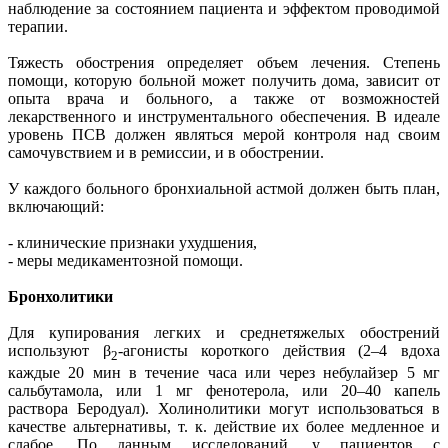
наблюдение за состоянием пациента и эффектом проводимой
терапии.
Тяжесть обострения определяет объем лечения. Степень
помощи, которую больной может получить дома, зависит от
опыта врача и больного, а также от возможностей
лекарственного и инструментального обеспечения. В идеале
уровень ПСВ должен являться мерой контроля над своим
самочувствием и в ремиссии, и в обострении.
У каждого больного бронхиальной астмой должен быть план,
включающий:
- клинические признаки ухудшения,
- меры медикаментозной помощи.
Бронхолитики
Для купирования легких и среднетяжелых обострений
используют β
-агонисты короткого действия (2–4 вдоха
2
каждые 20 мин в течение часа или через небулайзер 5 мг
сальбутамола, или 1 мг фенотерола, или 20–40 капель
раствора Беродуал). Холинолитики могут использоваться в
качестве альтернативы, т. к. действие их более медленное и
слабое. По данным исследований, у пациентов с