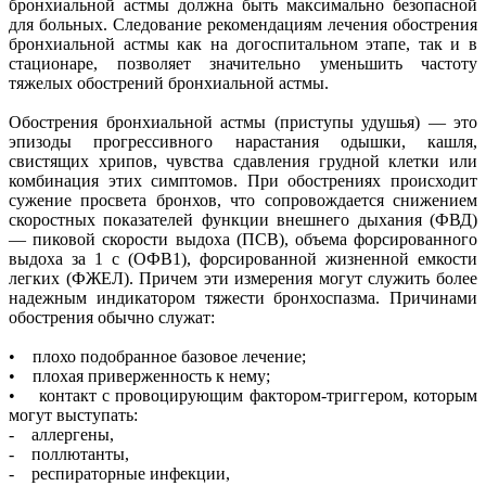
бронхиальной астмы должна быть максимально безопасной
для больных. Следование рекомендациям лечения обострения
бронхиальной астмы как на догоспитальном этапе, так и в
стационаре, позволяет значительно уменьшить частоту
тяжелых обострений бронхиальной астмы.
Обострения бронхиальной астмы (приступы удушья) — это
эпизоды прогрессивного нарастания одышки, кашля,
свистящих хрипов, чувства сдавления грудной клетки или
комбинация этих симптомов. При обострениях происходит
сужение просвета бронхов, что сопровождается снижением
скоростных показателей функции внешнего дыхания (ФВД)
— пиковой скорости выдоха (ПСВ), объема форсированного
выдоха за 1 с (ОФВ1), форсированной жизненной емкости
легких (ФЖЕЛ). Причем эти измерения могут служить более
надежным индикатором тяжести бронхоспазма. Причинами
обострения обычно служат:
• плохо подобранное базовое лечение;
• плохая приверженность к нему;
• контакт с провоцирующим фактором-триггером, которым
могут выступать:
- аллергены,
- поллютанты,
- респираторные инфекции,