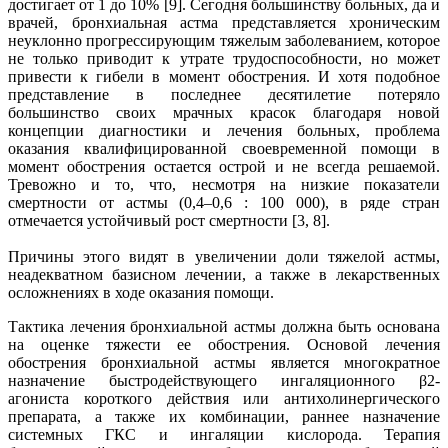
достигает от 1 до 10% [9]. Сегодня большинству больных, да и
врачей, бронхиальная астма представляется хроническим
неуклонно прогрессирующим тяжелым заболеванием, которое
не только приводит к утрате трудоспособности, но может
привести к гибели в момент обострения. И хотя подобное
представление в последнее десятилетие потеряло
большинство своих мрачных красок благодаря новой
концепции диагностики и лечения больных, проблема
оказания квалифицированной своевременной помощи в
момент обострения остается острой и не всегда решаемой.
Тревожно и то, что, несмотря на низкие показатели
смертности от астмы (0,4–0,6 : 100 000), в ряде стран
отмечается устойчивый рост смертности [3, 8].
Причины этого видят в увеличении доли тяжелой астмы,
неадекватном базисном лечении, а также в лекарственных
осложнениях в ходе оказания помощи.
Тактика лечения бронхиальной астмы должна быть основана
на оценке тяжести ее обострения. Основой лечения
обострения бронхиальной астмы является многократное
назначение быстродействующего ингаляционного β2-
агониста короткого действия или антихолинергического
препарата, а также их комбинации, раннее назначение
системных ГКС и ингаляции кислорода. Терапия