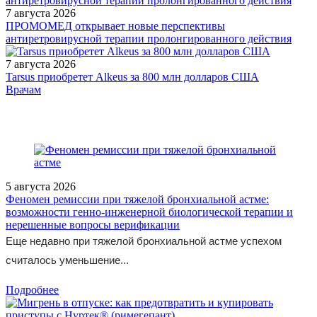
7 августа 2026
ПРОМОМЕД открывает новые перспективы
антиретровирусной терапии пролонгированного действия
7 августа 2026
Tarsus приобретет Alkeus за 800 млн долларов США
/doctor/pulmonology/tselesoobraznost-vklyucheniya-preparata-
Врачам
berodual-n-v-lechenie-obostreniy-bronkhialnoy-astmy/
5 августа 2026
Феномен ремиссии при тяжелой бронхиальной астме:
возможности генно-инженерной биологической терапии и
нерешенные вопросы верификации
Еще недавно при тяжелой бронхиальной астме успехом
считалось уменьшение...
Подробнее