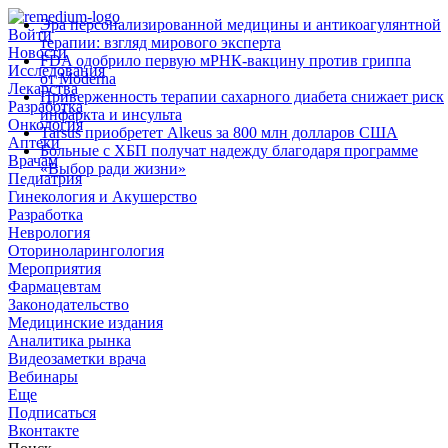
Эра персонализированной медицины и антикоагулянтной
Войти
терапии: взгляд мирового эксперта
Новости
FDA одобрило первую мРНК‑вакцину против гриппа
Исследования
от Moderna
Лекарства
Приверженность терапии сахарного диабета снижает риск
Разработка
инфаркта и инсульта
Онкология
Tarsus приобретет Alkeus за 800 млн долларов США
Аптеки
Больные с ХБП получат надежду благодаря программе
Врачам
«Выбор ради жизни»
Педиатрия
Гинекология и Акушерство
Разработка
Неврология
Оториноларингология
Мероприятия
Фармацевтам
Законодательство
Медицинские издания
Аналитика рынка
Видеозаметки врача
Вебинары
Еще
Подписаться
Вконтакте