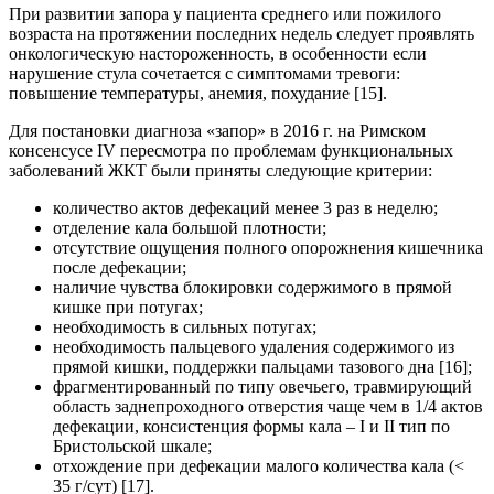
При развитии запора у пациента среднего или пожилого
возраста на протяжении последних недель следует проявлять
онкологическую настороженность, в особенности если
нарушение стула сочетается с симптомами тревоги:
повышение температуры, анемия, похудание [15].
Для постановки диагноза «запор» в 2016 г. на Римском
консенсусе IV пересмотра по проблемам функциональных
заболеваний ЖКТ были приняты следующие критерии:
количество актов дефекаций менее 3 раз в неделю;
отделение кала большой плотности;
отсутствие ощущения полного опорожнения кишечника
после дефекации;
наличие чувства блокировки содержимого в прямой
кишке при потугах;
необходимость в сильных потугах;
необходимость пальцевого удаления содержимого из
прямой кишки, поддержки пальцами тазового дна [16];
фрагментированный по типу овечьего, травмирующий
область заднепроходного отверстия чаще чем в 1/4 актов
дефекации, консистенция формы кала – I и II тип по
Бристольской шкале;
отхождение при дефекации малого количества кала (<
35 г/сут) [17].