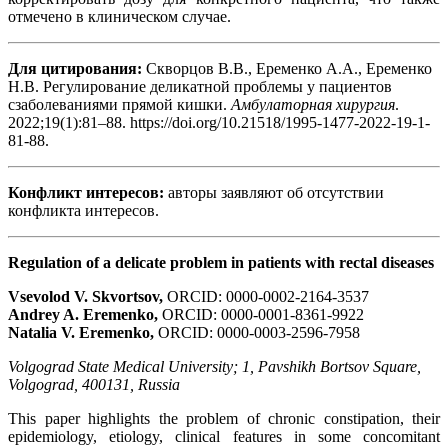
отмечено в клиническом случае.
Для цитирования:
Скворцов В.В., Еременко А.А., Еременко
Н.В. Регулирование деликатной проблемы у пациентов
сзаболеваниями прямой кишки.
Амбулаторная хирургия
.
2022;19(1):81–88. https://doi.org/10.21518/1995-1477-2022-19-1-
81-88.
Конфликт интересов:
авторы заявляют об отсутствии
конфликта интересов.
Regulation of a delicate problem in patients with rectal diseases
Vsevolod V. Skvortsov,
ORCID: 0000-0002-2164-3537
Andrey A. Eremenko,
ORCID: 0000-0001-8361-9922
Natalia V. Eremenko,
ORCID: 0000-0003-2596-7958
Volgograd State Medical University; 1, Pavshikh Bortsov Square,
Volgograd, 400131, Russia
This paper highlights the problem of chronic constipation, their
epidemiology, etiology, clinical features in some concomitant