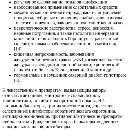
регулярное сдерживание позывов к дефекации;
необоснованное применение слабительных средств;
механическая кишечная непроходимость: опухолевые
процессы, рубцовые изменения, спайки, дивертикулы
толстого кишечника, заворот кишок, глистная инвазия;
неврологические расстройства: стресс, депрессия,
нервные потрясения, а также патологии иннервации
кишечной стенки: болезнь Гиршпрунга, рассеянный
склероз, травмы и заболевания спинного мозга и др.
[14];
кишечная непроходимость, заболевания
желудочнокишечного тракта (ЖКТ): язвенная болезнь
желудка и двенадцатиперстной кишки, хронический
панкреатит, болезнь Крона, язвенный колит и др.;
гормональные нарушения: сахарный диабет, гипотиреоз
[8].
К лекарственным препаратам, вызывающим запоры,
относятся антациды, миотропные спазмолитики,
холинолитики, ингибиторы протонной помпы, Н2-
гистаминоблокаторы, трициклические антидепрессанты,
селективные ингибиторы обратного захвата серотонина,
антипаркинсонические, противоэпилептические препараты,
нейролептики, β-адреноблокаторы, блокаторы медленных
кальциевых каналов, ингибиторы