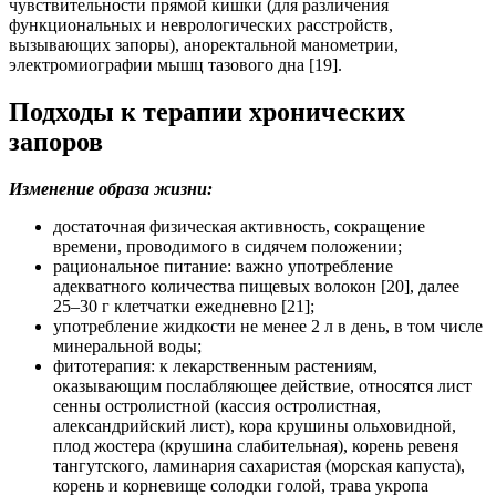
чувствительности прямой кишки (для различения
функциональных и неврологических расстройств,
вызывающих запоры), аноректальной манометрии,
электромиографии мышц тазового дна [19].
Подходы к терапии хронических
запоров
Изменение образа жизни:
достаточная физическая активность, сокращение
времени, проводимого в сидячем положении;
рациональное питание: важно употребление
адекватного количества пищевых волокон [20], далее
25–30 г клетчатки ежедневно [21];
употребление жидкости не менее 2 л в день, в том числе
минеральной воды;
фитотерапия: к лекарственным растениям,
оказывающим послабляющее действие, относятся лист
сенны остролистной (кассия остролистная,
александрийский лист), кора крушины ольховидной,
плод жостера (крушина слабительная), корень ревеня
тангутского, ламинария сахаристая (морская капуста),
корень и корневище солодки голой, трава укропа