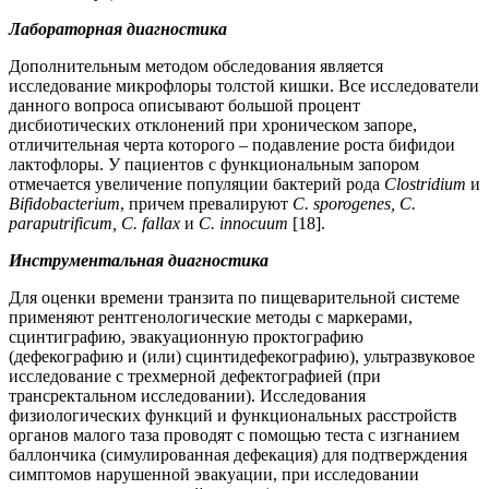
Лабораторная диагностика
Дополнительным методом обследования является
исследование микрофлоры толстой кишки. Все исследователи
данного вопроса описывают большой процент
дисбиотических отклонений при хроническом запоре,
отличительная черта которого – подавление роста бифидои
лактофлоры. У пациентов с функциональным запором
отмечается увеличение популяции бактерий рода
Clostridium
и
Bifidobacterium
, причем превалируют
C. sporogenes, C.
paraputrificum, C. fallax
и
C. innocuum
[18].
Инструментальная диагностика
Для оценки времени транзита по пищеварительной системе
применяют рентгенологические методы с маркерами,
сцинтиграфию, эвакуационную проктографию
(дефекографию и (или) сцинтидефекографию), ультразвуковое
исследование с трехмерной дефектографией (при
трансректальном исследовании). Исследования
физиологических функций и функциональных расстройств
органов малого таза проводят с помощью теста с изгнанием
баллончика (симулированная дефекация) для подтверждения
симптомов нарушенной эвакуации, при исследовании