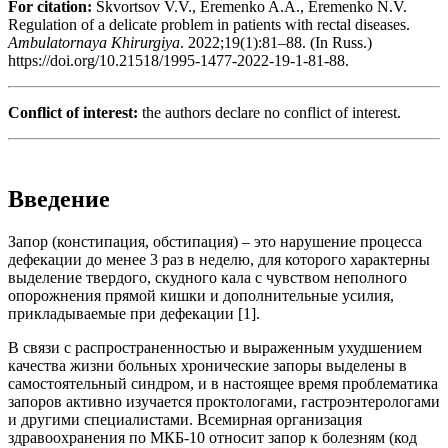
For citation:
Skvortsov V.V., Eremenko A.A., Eremenko N.V.
Regulation of a delicate problem in patients with rectal diseases.
Ambulatornaya Khirurgiya
. 2022;19(1):81–88. (In Russ.)
https://doi.org/10.21518/1995-1477-2022-19-1-81-88.
Conflict of interest:
the authors declare no conflict of interest.
Введение
Запор (констипация, обстипация) – это нарушение процесса
дефекации до менее 3 раз в неделю, для которого характерны
выделение твердого, скудного кала с чувством неполного
опорожнения прямой кишки и дополнительные усилия,
прикладываемые при дефекации [1].
В связи с распространенностью и выраженным ухудшением
качества жизни больных хронические запоры выделены в
самостоятельный синдром, и в настоящее время проблематика
запоров активно изучается проктологами, гастроэнтерологами
и другими специалистами. Всемирная организация
здравоохранения по МКБ-10 относит запор к болезням (код