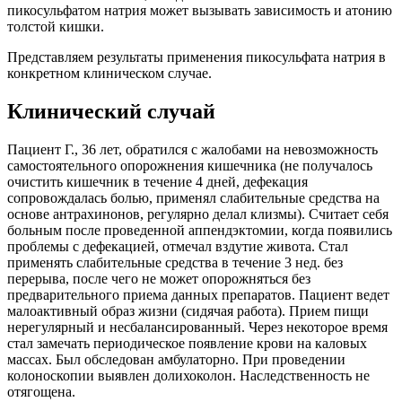
пикосульфатом натрия может вызывать зависимость и атонию
толстой кишки.
Представляем результаты применения пикосульфата натрия в
конкретном клиническом случае.
Клинический случай
Пациент Г., 36 лет, обратился с жалобами на невозможность
самостоятельного опорожнения кишечника (не получалось
очистить кишечник в течение 4 дней, дефекация
сопровождалась болью, применял слабительные средства на
основе антрахинонов, регулярно делал клизмы). Считает себя
больным после проведенной аппендэктомии, когда появились
проблемы с дефекацией, отмечал вздутие живота. Стал
применять слабительные средства в течение 3 нед. без
перерыва, после чего не может опорожняться без
предварительного приема данных препаратов. Пациент ведет
малоактивный образ жизни (сидячая работа). Прием пищи
нерегулярный и несбалансированный. Через некоторое время
стал замечать периодическое появление крови на каловых
массах. Был обследован амбулаторно. При проведении
колоноскопии выявлен долихоколон. Наследственность не
отягощена.