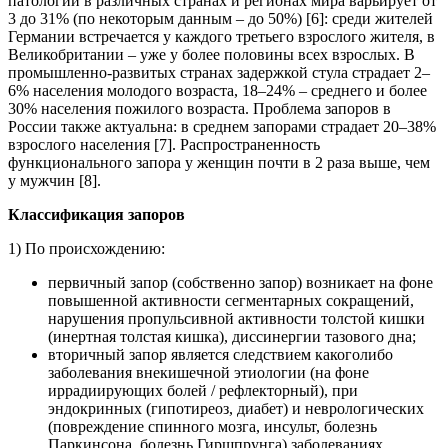
патологии в различных странах и регионах мира варьирует от
3 до 31% (по некоторым данным – до 50%) [6]: среди жителей
Германии встречается у каждого третьего взрослого жителя, в
Великобритании – уже у более половины всех взрослых. В
промышленно-развитых странах задержкой стула страдает 2–
6% населения молодого возраста, 18–24% – среднего и более
30% населения пожилого возраста. Проблема запоров в
России также актуальна: в среднем запорами страдает 20–38%
взрослого населения [7]. Распространенность
функционального запора у женщин почти в 2 раза выше, чем
у мужчин [8].
Классификация запоров
1) По происхождению:
первичный запор (собственно запор) возникает на фоне
повышенной активности сегментарных сокращений,
нарушения пропульсивной активности толстой кишки
(инертная толстая кишка), диссинергии тазового дна;
вторичный запор является следствием какоголибо
заболевания внекишечной этиологии (на фоне
иррадиирующих болей / рефлекторный), при
эндокринных (гипотиреоз, диабет) и неврологических
(повреждение спинного мозга, инсульт, болезнь
Паркинсона, болезнь Гиршпрунга) заболеваниях,