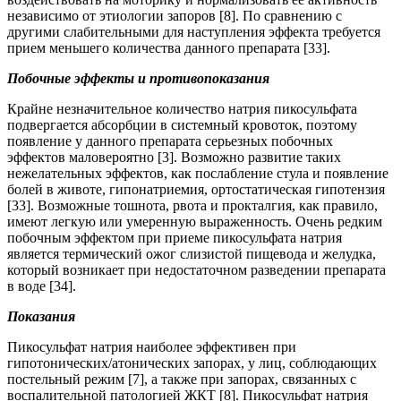
независимо от этиологии запоров [8]. По сравнению с
другими слабительными для наступления эффекта требуется
прием меньшего количества данного препарата [33].
Побочные эффекты и противопоказания
Крайне незначительное количество натрия пикосульфата
подвергается абсорбции в системный кровоток, поэтому
появление у данного препарата серьезных побочных
эффектов маловероятно [3]. Возможно развитие таких
нежелательных эффектов, как послабление стула и появление
болей в животе, гипонатриемия, ортостатическая гипотензия
[33]. Возможные тошнота, рвота и прокталгия, как правило,
имеют легкую или умеренную выраженность. Очень редким
побочным эффектом при приеме пикосульфата натрия
является термический ожог слизистой пищевода и желудка,
который возникает при недостаточном разведении препарата
в воде [34].
Показания
Пикосульфат натрия наиболее эффективен при
гипотонических/атонических запорах, у лиц, соблюдающих
постельный режим [7], а также при запорах, связанных с
воспалительной патологией ЖКТ [8]. Пикосульфат натрия