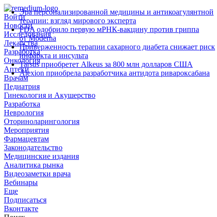
Эра персонализированной медицины и антикоагулянтной
Войти
терапии: взгляд мирового эксперта
Новости
FDA одобрило первую мРНК‑вакцину против гриппа
Исследования
от Moderna
Лекарства
Приверженность терапии сахарного диабета снижает риск
Разработка
инфаркта и инсульта
Онкология
Tarsus приобретет Alkeus за 800 млн долларов США
Аптеки
Alexion приобрела разработчика антидота ривароксабана
Врачам
Педиатрия
Гинекология и Акушерство
Разработка
Неврология
Оториноларингология
Мероприятия
Фармацевтам
Законодательство
Медицинские издания
Аналитика рынка
Видеозаметки врача
Вебинары
Еще
Подписаться
Вконтакте