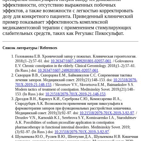
эффективности, отсутствию выраженных побочных
эффектов, а также возможности с легкостью корректировать
дозу для конкретного пациента. Приведенный клинический
пример показывает эффективность комплексной
медикаментозной терапии с применением стимулирующих
слабительных средств, таких как Регулакс Пикосульфат.
Список литературы / References
Голованова Е.В. Хронический запор у пожилых. Клиническая геронтология.
2018;(1–2):57–61. doi:
10.26347/1607-2499201801-02057-061
. / Golovanova
E.V. Chronic constipation in the elderly. Clinical Gerontology. 2018;(1–2):57–61.
(In Russ.) doi:
10.26347/1607-2499201801-02057-061
.
Скворцов В.В., Скворцова Е.М., Байманкулов С.С. Современная тактика
лечения запоров. Медицинский совет. 2019;(21):148–153. doi:
10.21518/2079-
701X-2019-21-148-153
. / Skvortsov V.V., Skvortsova E.M., Baimankulov S.S.
Modern tactics of treatment of constipation. Meditsinskiy Sovet. 2019;(21):148–
153. (In Russ.) doi:
10.21518/2079-701X-2019-21-148-153
.
Дроздов В.Н., Карноух К.И., Сереброва С.Ю., Комиссаренко И.А.,
Стародубцев А.К. Возможности применения натрия пикосульфата в
фармакотерапии запоров при функциональных расстройствах кишечника.
Медицинский совет. 2019;(3):92–97. doi:
10.21518/2079-701X-2019-3-92-97
. /
Drozdov V.N., Karnoukh K.I., Serebrova S.Y., Komissarenko I.A., Starodubtsev
A.K. Possibilities of sodium picosulfate application in constipation
pharmacotherapy in functional intestinal disorders. Meditsinskiy Sovet. 2019;
(3):92–97. (In Russ.) doi:
10.21518/2079-701X-2019-3-92-97
.
Шульпекова Ю.О., Русяев В.Ю., Шептулин Д.А., Шульпекова Н.В. Кишечная