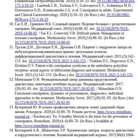
клиническая гастроэнтерология. 2020;(3):10–33. doi:
10.31146/1682-8658-ecg-
175-3-10-33
. / Lazebnik L.B., Turkina S.V., Golovanova E.V., Ardatskaya M.D.,
Ostroumova O.D., Komissarenko I.A. et al. Constipation in adults. Experimental
and Clinical Gastroenterology. 2020;(3):10–33. (In Russ.) doi:
10.31146/1682-
8658-ecg-175-3-10-33
.
Сас Е.И., Гриневич В.Б. Сложный пациент. Ведение больных с резистентными
запорами. Медицинский совет. 2019;(14):88–92. doi:
10.21518/2079-701X-
2019-14-88-92
. / Sas E.I., Grinevich V.В. Difficult patient. Management of
resistant constipation. Meditsinskiy Sovet. 2019;(14):88–92. (In Russ.) doi:
10.21518/2079-701X-2019-14-88-92
.
Трухан Д.И., Деговцов Е.Н., Дрокина О.В. Пациент с синдромом запора на
амбулаторнополиклиническом приеме: актуальные аспекты
дифференциальной диагностики и лечения. Медицинский совет. 2021;(5):142–
153. doi:
10.21518/2079-701X-2021-5-142-153
. / Trukhan D.I., Degovtsov E.N.,
Drokina O.V. Patient with constipation syndrome at the ambulatory-polyclinic
reception: actual aspects of differential diagnosis and treatment. Meditsinskiy
Sovet. 2021;(5):142–153. (In Russ.) doi:
10.21518/2079-701X-2021-5-142-153
.
Минушкин О.Н. Функциональный запор динамика представлений,
диагностика, некоторые лечебные подходы. Медицинский совет. 2017;
(20):92–95. doi:
10.21518/2079-701X-2017-20-92-95
. / Minushkin O.N.
Functional constipation, dynamics of presentations, diagnostics, individual
approaches to the treatment. Meditsinskiy Sovet. 2017;(20):92–95. (In Russ.) doi:
10.21518/2079-701X-2017-20-92-95
.
Кучерявый Ю. В основе профилактики запоров лежит здоровый образ
жизни. Ремедиум. 2020;(4–6):69–70. Режим доступа:
https://www.remedium-
journal.ru/
. / Kucheryavy Yu. A healthy lifestyle is the basis for the prevention of
constipation. Remedium. 2020;(4–6):69–70. (In Russ.) Available at:
https://www.remedium-journal.ru/
.
Костырной А.В., Шевкетова Э.Р. Хронические запоры: вопросы диагностики
и хирургического лечения. Казанский медицинский журнал. 2015;96(6):1004–