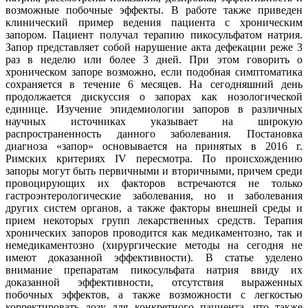
возможные побочные эффекты. В работе также приведен
клинический пример ведения пациента с хроническим
запором. Пациент получал терапию пикосульфатом натрия.
Запор представляет собой нарушение акта дефекации реже 3
раз в неделю или более 3 дней. При этом говорить о
хроническом запоре возможно, если подобная симптоматика
сохраняется в течение 6 месяцев. На сегодняшний день
продолжается дискуссия о запорах как нозологической
единице. Изучение эпидемиологии запоров в различных
научных источниках указывает на широкую
распространенность данного заболевания. Постановка
диагноза «запор» основывается на принятых в 2016 г.
Римских критериях IV пересмотра. По происхождению
запоры могут быть первичными и вторичными, причем среди
провоцирующих их факторов встречаются не только
гастроэнтерологические заболевания, но и заболевания
других систем органов, а также факторы внешней среды и
прием некоторых групп лекарственных средств. Терапия
хронических запоров проводится как медикаментозно, так и
немедикаментозно (хирургические методы на сегодня не
имеют доказанной эффективности). В статье уделено
внимание препаратам пикосульфата натрия ввиду их
доказанной эффективности, отсутствия выраженных
побочных эффектов, а также возможности с легкостью
корректировать дозу для конкретного пациента, что также