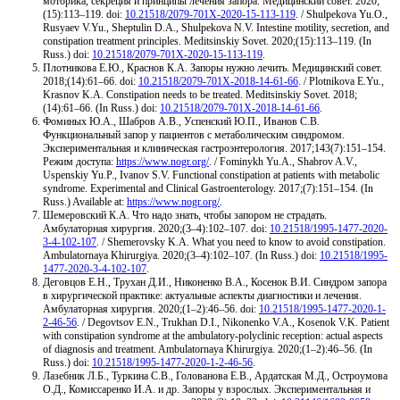
моторика, секреция и принципы лечения запора. Медицинский совет. 2020;
(15):113–119. doi:
10.21518/2079-701X-2020-15-113-119
. / Shulpekova Yu.O.,
Rusyaev V.Yu., Sheptulin D.A., Shulpekova N.V. Intestine motility, secretion, and
constipation treatment principles. Meditsinskiy Sovet. 2020;(15):113–119. (In
Russ.) doi:
10.21518/2079-701X-2020-15-113-119
.
Плотникова Е.Ю., Краснов К.А. Запоры нужно лечить. Медицинский совет.
2018;(14):61–66. doi:
10.21518/2079-701X-2018-14-61-66
. / Plotnikova E.Yu.,
Krasnov K.A. Constipation needs to be treated. Meditsinskiy Sovet. 2018;
(14):61–66. (In Russ.) doi:
10.21518/2079-701X-2018-14-61-66
.
Фоминых Ю.А., Шабров А.В., Успенский Ю.П., Иванов С.В.
Функциональный запор у пациентов с метаболическим синдромом.
Экспериментальная и клиническая гастроэнтерология. 2017;143(7):151–154.
Режим доступа:
https://www.nogr.org/
. / Fominykh Yu.A., Shabrov A.V.,
Uspenskiy Yu.P., Ivanov S.V. Functional constipation at patients with metabolic
syndrome. Experimental and Clinical Gastroenterology. 2017;(7):151–154. (In
Russ.) Available at:
https://www.nogr.org/
.
Шемеровский К.А. Что надо знать, чтобы запором не страдать.
Амбулаторная хирургия. 2020;(3–4):102–107. doi:
10.21518/1995-1477-2020-
3-4-102-107
. / Shemerovsky K.A. What you need to know to avoid constipation.
Ambulatornaya Khirurgiya. 2020;(3–4):102–107. (In Russ.) doi:
10.21518/1995-
1477-2020-3-4-102-107
.
Деговцов Е.Н., Трухан Д.И., Никоненко В.А., Косенок В.И. Синдром запора
в хирургической практике: актуальные аспекты диагностики и лечения.
Амбулаторная хирургия. 2020;(1–2):46–56. doi:
10.21518/1995-1477-2020-1-
2-46-56
. / Degovtsov E.N., Trukhan D.I., Nikonenko V.A., Kosenok V.K. Patient
with constipation syndrome at the ambulatory-polyclinic reception: actual aspects
of diagnosis and treatment. Ambulatornaya Khirurgiya. 2020;(1–2):46–56. (In
Russ.) doi:
10.21518/1995-1477-2020-1-2-46-56
.
Лазебник Л.Б., Туркина С.В., Голованова Е.В., Ардатская М.Д., Остроумова
О.Д., Комиссаренко И.А. и др. Запоры у взрослых. Экспериментальная и