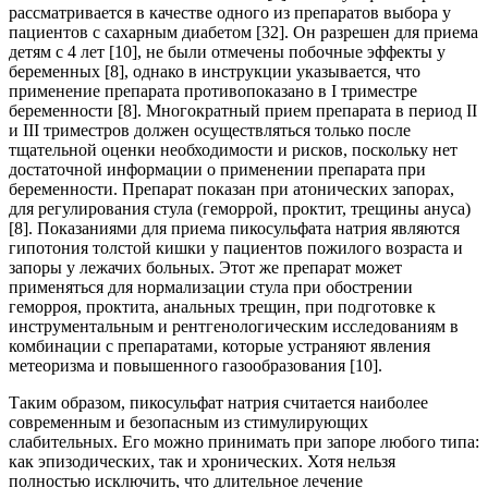
рассматривается в качестве одного из препаратов выбора у
пациентов с сахарным диабетом [32]. Он разрешен для приема
детям с 4 лет [10], не были отмечены побочные эффекты у
беременных [8], однако в инструкции указывается, что
применение препарата противопоказано в I триместре
беременности [8]. Многократный прием препарата в период II
и III триместров должен осуществляться только после
тщательной оценки необходимости и рисков, поскольку нет
достаточной информации о применении препарата при
беременности. Препарат показан при атонических запорах,
для регулирования стула (геморрой, проктит, трещины ануса)
[8]. Показаниями для приема пикосульфата натрия являются
гипотония толстой кишки у пациентов пожилого возраста и
запоры у лежачих больных. Этот же препарат может
применяться для нормализации стула при обострении
геморроя, проктита, анальных трещин, при подготовке к
инструментальным и рентгенологическим исследованиям в
комбинации с препаратами, которые устраняют явления
метеоризма и повышенного газообразования [10].
Таким образом, пикосульфат натрия считается наиболее
современным и безопасным из стимулирующих
слабительных. Его можно принимать при запоре любого типа:
как эпизодических, так и хронических. Хотя нельзя
полностью исключить, что длительное лечение