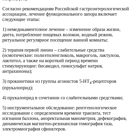
Согласно рекомендациям Российской гастроэнтерологической
ассоциации, лечение функционального запора включает
следующие этапы:
1) немедикаментозное лечение – изменение образа жизни,
диета, потребление пищевых волокон, водный режим,
ритуальное регулярное посещение ванной комнаты;
2) терапия первой линии – слабительные средства
(осмотические: полиэтиленгликоль, макроголь, лактулоза,
лактитол, а также на короткий период времени
стимулирующие: бисакодил, пикосульфат натрия,
антрахиноны);
3) прокинетики из группы агонистов 5-НТ
-рецепторов
4
(прукалоприд);
4) прукалоприд в сочетании со слабительными средствами;
5) инструментальное обследование: рентгенологическое
исследование с определением времени транзита, тест
изгнания баллона, аноректальная манометрия, дефекография,
динамическая магнитно-резонансная томография таза,
электромиография сфинктеров.