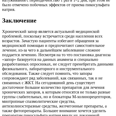
натуживания с периодичностью 1 раз в 1–2 дня, при этом не
было отмечено побочных эффектов от приема пикосульфата
натрия.
Заключение
Хронический запор является актуальной медицинской
проблемой, поскольку встречается среди населения всех
возрастов. Зачастую пациенты избегают обращения за
медицинской помощью и предпочитают самостоятельное
лечение, из-за чего в дальнейшем заболевание сложнее
поддается лечению. Несмотря на то что постановка диагноза
«запор» базируется на данных анамнеза и специально
разработанных опросниках, не следует пренебрегать данными
физикального, лабораторного и инструментального
обследования. Также следует помнить, что запоры
сопровождают ряд заболеваний, как связанных, так и не
связанных с ЖКТ. На сегодняшний день существует
достаточное большое количество препаратов для лечения
хронических запоров, к которым относятся не только разные
группы слабительных, но и блокаторы М-холинорецепторов,
миотропные спазмолитические средства,
антихолинэстеразные средства, желчегонные препараты, а
также фитопрепараты. Большее внимание хочется уделить
препаратам пикосульфата натрия ввиду их доказанной