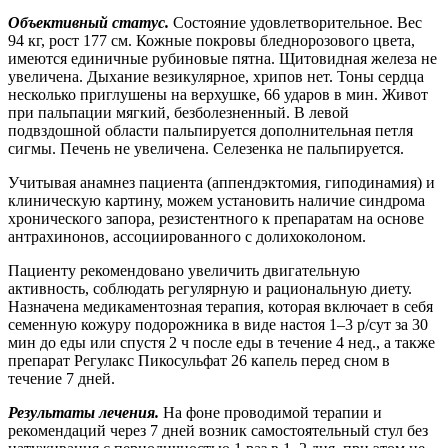
Объективный статус.
Состояние удовлетворительное. Вес
94 кг, рост 177 см. Кожные покровы бледнорозового цвета,
имеются единичные рубиновые пятна. Щитовидная железа не
увеличена. Дыхание везикулярное, хрипов нет. Тоны сердца
несколько приглушены на верхушке, 66 ударов в мин. Живот
при пальпации мягкий, безболезненный. В левой
подвздошной области пальпируется дополнительная петля
сигмы. Печень не увеличена. Селезенка не пальпируется.
Учитывая анамнез пациента (аппендэктомия, гиподинамия) и
клиническую картину, можем установить наличие синдрома
хронического запора, резистентного к препаратам на основе
антрахинонов, ассоциированного с долихоколоном.
Пациенту рекомендовано увеличить двигательную
активность, соблюдать регулярную и рациональную диету.
Назначена медикаментозная терапия, которая включает в себя
семенную кожуру подорожника в виде настоя 1–3 р/сут за 30
мин до еды или спустя 2 ч после еды в течение 4 нед., а также
препарат Регулакс Пикосульфат 26 капель перед сном в
течение 7 дней.
Результаты лечения.
На фоне проводимой терапии и
рекомендаций через 7 дней возник самостоятельный стул без