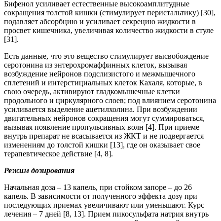
Бифенол усиливает естественные высокоамплитудные
сокращения толстой кишки (стимулирует перистальтику) [30],
подавляет абсорбцию и усиливает секрецию жидкости в
просвет кишечника, увеличивая количество жидкости в стуле
[31].
Есть данные, что это вещество стимулирует высвобождение
серотонина из энтерохромаффинных клеток, вызывая
возбуждение нейронов подслизистого и межмышечного
сплетений и интерстициальных клеток Кахаля, которые, в
свою очередь, активируют гладкомышечные клетки
продольного и циркулярного слоев; под влиянием серотонина
усиливается выделение ацетилхолина. При возбуждении
двигательных нейронов сокращения могут суммироваться,
вызывая появление пропульсивных волн [4]. При приеме
внутрь препарат не всасывается из ЖКТ и не подвергается
изменениям до толстой кишки [13], где он оказывает свое
терапевтическое действие [4, 8].
Режим дозирования
Начальная доза – 13 капель, при стойком запоре – до 26
капель. В зависимости от полученного эффекта дозу при
последующих приемах увеличивают или уменьшают. Курс
лечения – 7 дней [8, 13]. Прием пикосульфата натрия внутрь