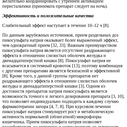
желательно координировать с утренней активацией
перистальтики (принимать препарат следует на ночь).
Эффективность и положительные качества
Слабительный эффект наступает в течение 10–12 ч [8].
По данным зарубежных источников, прием раздельных доз
пикосульфата натрия оказывает более выраженный эффект,
чем однократный прием [32, 33]. Важным преимуществом
пикосульфата натрия является отсутствие раздражающего
эффекта в отношении слизистых оболочек желудка и
двенадцатиперстной кишки [8]. Пикосульфат натрия не
всасывается в системный кровоток [13], поэтому комбинация
с другими препаратами является безопасной и эффективной
[8]. Кроме того, у данной группы препаратов нет
раздражающего эффекта в отношении слизистых оболочек
желудка и двенадцатиперстной кишки [3]. Одним из
достоинств препаратов натрия пикосульфата является
возможность точного и легкого дозирования препарата [3, 10],
что позволяет индивидуально подходить к каждому случаю
фармакотерапии запора [4, 7, 8]. При курсовом лечении
пикосульфат натрия стимулирует рост и метаболическую
активность нормальной (облигатной) микрофлоры
кишечника. Прием пикосульфата натрия позволяет
воздействовать на моторику и нормализовать ее активность