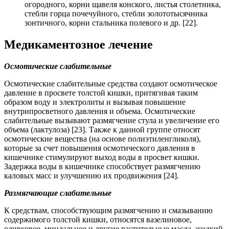
огородного, корни щавеля конского, листья столетника,
стебли горца почечуйного, стебли золототысячника
зонтичного, корни стальника полевого и др. [22].
Медикаментозное лечение
Осмотические слабительные
Осмотические слабительные средства создают осмотическое
давление в просвете толстой кишки, притягивая таким
образом воду и электролиты и вызывая повышение
внутрипросветного давления и объема. Осмотические
слабительные вызывают размягчение стула и увеличение его
объема (лактулоза) [23]. Также к данной группе относят
осмотические вещества (на основе полиэтиленгликоля),
которые за счет повышения осмотического давления в
кишечнике стимулируют выход воды в просвет кишки.
Задержка воды в кишечнике способствует размягчению
каловых масс и улучшению их продвижения [24].
Размягчающие слабительные
К средствам, способствующим размягчению и смазыванию
содержимого толстой кишки, относятся вазелиновое,
оливковое, миндальное и другие растительные масла, жидкий