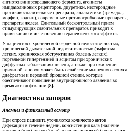
ангиотензинпревращающего фермента, агонисты
имидазолиновых рецепторов, диуретики, нестероидные
противовоспалительные препараты, анальгетики (трамадол,
морфин, кодеин), современные противогрибковые препараты,
препараты железа. Длительный бесконтрольный прием
стимулирующих слабительных препаратов приводит к
привыканию и исчезновению терапевтического эффекта.
У пациентов c хронической сердечной недостаточностью,
хронической дыхательной недостаточностью (эмфизема
легких, хроническая обструктивная болезнь легких),
портальной гипертензией и асцитом при хронических
диффузных заболеваниях печени, а также при ожирении
причиной запоров может быть ослабление мышечного тонуса
диафрагмы и передней брюшной стенки, которые
обеспечивают повышение внутрибрюшного давления во
время акта дефекации [8].
Диагностика запоров
Анамнез и физикальный осмотр
При опросе пациента уточняются количество актов
дефекации в течение недели, консистенция кала (наличие
комков и (или) твердый кал), наличие примесей (кровь, слизь,