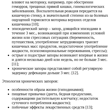
влияют на моторику, например, при обострении
геморроя, трещинах прямой кишки, гинекологических
заболеваниях. Воспалительная реакция передается на
кишечную стенку, в значительной степени из-за болевых
ощущений тормозится моторика верхних отделов
кишечника [10];
эпизодический запор – запор, длящийся эпизодами в
течение 3 мес., возникающий при изменениях условий
жизни или стрессовых ситуациях (беременность,
путешествия, употребление затрудняющих транзит
кишечных масс продуктов, недостаточное употребление
жидкости, психоэмоциональные переживания, стрессы);
острые и подострые запоры возникают впервые в жизни
и длятся несколько дней или недель, но не больше 3 мес.
[11];
хронические запоры представляют собой регулярную
задержку дефекации дольше 3 мес. [12].
Этиология хронических запоров:
особенности образа жизни (гиподинамия);
пищевые привычки (диета, бедная продуктами,
содержащими растительную клетчатку; недостаток
суточного потребления жидкости);
побочные эффекты лекарственных средств [13];