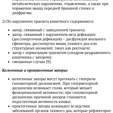
метаболических нарушениях, отравлениях, а также при
поражении мышц передней брюшной стенки и
диафрагмы.
2) По нарушению транзита кишечного содержимого:
запор, связанный с замедлением транзита;
запор, связанный с нарушением акта дефекации
(диссинергичная дефекация) – дисфункция анального
сфинктера, диссинергии мышц тазового дна или
структурных аномалий, таких как ректоцеле;
запор с нормальным транзитом (синдром раздраженного
кишечника с запором);
смешанные случаи [9].
Кологенные и проктогенные запоры:
кологенные запоры могут протекать с гиперили
гипомоторной дискинезией. При гипермоторной
дискинезии возникает спазм, который мешает
функциональной активности; при гипомоторной
дискинезии причиной запоров становится
недостаточная активность кишки;
проктогенные запоры возникают вследствие
заболеваний органов тазового дна, которые рефлекторно