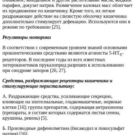
парафин, докузат натрия. Размягчение каловых масс облегчает
их продвижение по кишечнику. Кроме того, их легкое
раздражающее действие на слизистую оболочку кишечника
дополнительно стимулирует дефекацию. Используются они в
режиме по требованию [25].
Регуляторы моторики
В соответствии с современным уровнем знаний основными
прокинетическими средствами являются агонисты 5‑НТ
-
4
рецепторов. В последние годы из всех известных
энтерокинетиков прукалоприд разрешен к использованию
при синдроме запоров [26, 27].
Средства, раздражающие рецепторы кишечника и
стимулирующие перистальтику:
А. Раздражающие средства, усиливающие секрецию,
влияющие на эпителиальные, гладкомышечные, нервные
клетки [16]; группа препаратов, содержащая антрахиноны
(препараты, в составе которых содержатся листья сенны,
крушины, ревень) [5].
Б. Производные дифенилметана (бисакодил и пикосульфат
натрия) [16].