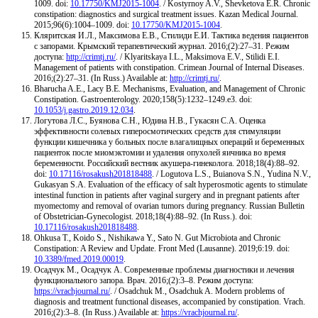
1009. doi:
10.17750/KMJ2015-1004
. / Kostyrnoy A.V., Shevketova E.R. Chronic
constipation: diagnostics and surgical treatment issues. Kazan Medical Journal.
2015;96(6):1004–1009. doi:
10.17750/KMJ2015-1004
.
Кляритская И.Л., Максимова Е.В., Стилиди Е.И. Тактика ведения пациентов
с запорами. Крымский терапевтический журнал. 2016;(2):27–31. Режим
доступа:
http://crimtj.ru/
. / Klyaritskaya I.L., Maksimova E.V., Stilidi E.I.
Management of patients with constipation. Crimean Journal of Internal Diseases.
2016;(2):27–31. (In Russ.) Available at:
http://crimtj.ru/
.
Bharucha A.E., Lacy B.E. Mechanisms, Evaluation, and Management of Chronic
Constipation. Gastroenterology. 2020;158(5):1232–1249.e3. doi:
10.1053/j.gastro.2019.12.034
.
Логутова Л.С., Буянова С.Н., Юдина Н.В., Гукасян С.А. Оценка
эффективности солевых гиперосмотических средств для стимуляции
функции кишечника у больных после влагалищных операций и беременных
пациенток после миомэктомии и удаления опухолей яичника во время
беременности. Российский вестник акушера-гинеколога. 2018;18(4):88–92.
doi:
10.17116/rosakush201818488
. / Logutova L.S., Buianova S.N., Yudina N.V.,
Gukasyan S.A. Evaluation of the efficacy of salt hyperosmotic agents to stimulate
intestinal function in patients after vaginal surgery and in pregnant patients after
myomectomy and removal of ovarian tumors during pregnancy. Russian Bulletin
of Obstetrician-Gynecologist. 2018;18(4):88–92. (In Russ.). doi:
10.17116/rosakush201818488
.
Ohkusa T., Koido S., Nishikawa Y., Sato N. Gut Microbiota and Chronic
Constipation: A Review and Update. Front Med (Lausanne). 2019;6:19. doi:
10.3389/fmed.2019.00019
.
Осадчук М., Осадчук А. Современные проблемы диагностики и лечения
функционального запора. Врач. 2016;(2):3–8. Режим доступа:
https://vrachjournal.ru/
. / Osadchuk M., Osadchuk A. Modern problems of
diagnosis and treatment functional diseases, accompanied by constipation. Vrach.
2016;(2):3–8. (In Russ.) Available at:
https://vrachjournal.ru/
.