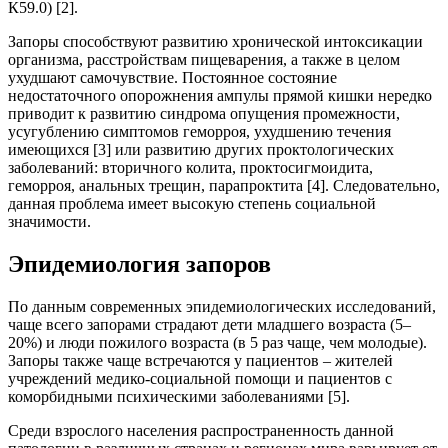
К59.0) [2].
Запоры способствуют развитию хронической интоксикации
организма, расстройствам пищеварения, а также в целом
ухудшают самочувствие. Постоянное состояние
недостаточного опорожнения ампулы прямой кишки нередко
приводит к развитию синдрома опущения промежности,
усугублению симптомов геморроя, ухудшению течения
имеющихся [3] или развитию других проктологических
заболеваний: вторичного колита, проктосигмоидита,
геморроя, анальных трещин, парапроктита [4]. Следовательно,
данная проблема имеет высокую степень социальной
значимости.
Эпидемиология запоров
По данным современных эпидемиологических исследований,
чаще всего запорами страдают дети младшего возраста (5–
20%) и люди пожилого возраста (в 5 раз чаще, чем молодые).
Запоры также чаще встречаются у пациентов – жителей
учреждений медико-социальной помощи и пациентов с
коморбидными психическими заболеваниями [5].
Среди взрослого населения распространенность данной