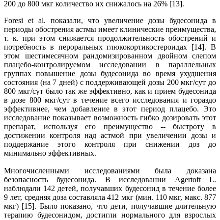
200 до 800 мкг количество их снижалось на 26% [13].
Foresi et al. показали, что увеличение дозы будесонида в
периоды обострения астмы имеет клинические преимущества,
т. к. при этом снижается продолжительность обострений и
потребность в пероральных глюкокортикостероидах [14]. В
этом шестимесячном рандомизированном двойном слепом
плацебо-контролируемом исследовании в параллельных
группах повышение дозы будесонида во время ухудшения
состояния (на 7 дней) с поддерживающей дозы 200 мкг/сут до
800 мкг/сут было так же эффективно, как и прием будесонида
в дозе 800 мкг/сут в течение всего исследования и гораздо
эффективнее, чем добавление в этот период плацебо. Это
исследование показывает возможность гибко дозировать этот
препарат, используя его преимущество -- быстроту в
достижении контроля над астмой при увеличении дозы и
поддержание этого контроля при снижении доз до
минимально эффективных.
Многочисленными исследованиями была доказана
безопасность будесонида. В исследовании Agertoft L.
наблюдали 142 детей, получавших будесонид в течение более
9 лет, средняя доза составляла 412 мкг (мин. 110 мкг, макс. 877
мкг) [15]. Было показано, что дети, получавшие длительную
терапию будесонидом, достигли нормального для взрослых