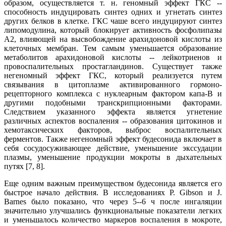
образом, осуществляется т. н. геномный эффект ГКС --
способность индуцировать синтез одних и угнетать синтез
других белков в клетке. ГКС чаше всего индуцируют синтез
липомодулина, который блокирует активность фосфолипазы
А2, влияющей на высвобождение арахидоновой кислоты из
клеточных мембран. Тем самым уменьшается образование
метаболитов арахидоновой кислоты -- лейкотриенов и
провоспалительных простагландинов. Существует также
негеномный эффект ГКС, который реализуется путем
связывания в цитоплазме активированного гормоно-
рецепторного комплекса с нуклеарным фактором капа-В и
другими подобными транскрипционными факторами.
Следствием указанного эффекта является угнетение
различных аспектов воспаления -- образования цитокинов и
хемотаксических факторов, выброс воспалительных
ферментов. Также негеномный эффект будесонида включает в
себя сосудосуживающее действие, уменьшение экссудации
плазмы, уменьшение продукции мокроты в дыхательных
путях [7, 8].
Еще одним важным преимуществом будесонида является его
быстрое начало действия. В исследованиях P. Gibson и J.
Barnes было показано, что через 5--6 ч после ингаляции
значительно улучшались функциональные показатели легких
и уменьшалось количество маркеров воспаления в мокроте,