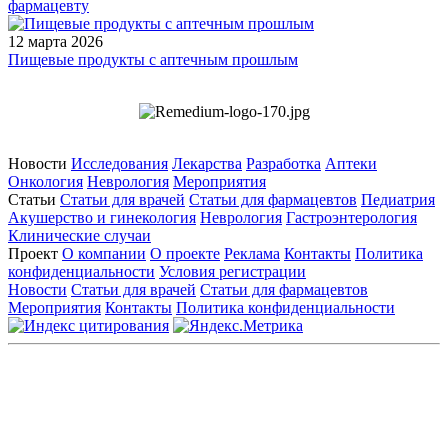
фармацевту
12 марта 2026
Пищевые продукты с аптечным прошлым
Новости
Исследования
Лекарства
Разработка
Аптеки
Онкология
Неврология
Мероприятия
Статьи
Статьи для врачей
Статьи для фармацевтов
Педиатрия
Акушерство и гинекология
Неврология
Гастроэнтерология
Клинические случаи
Проект
О компании
О проекте
Реклама
Контакты
Политика
конфиденциальности
Условия регистрации
Новости
Статьи для врачей
Статьи для фармацевтов
Мероприятия
Контакты
Политика конфиденциальности
Общество с ограниченной ответственностью «ГРУППА
РЕМЕДИУМ»
Адрес местонахождения: 105082, г. Москва, ул. Бакунинская, д.
71