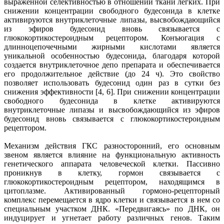
выраженной селективностью в отношении ткани легких. При
снижении концентрации свободного будесонида в клетке
активируются внутриклеточные липазы, высвобождающийся
из эфиров будесонид вновь связывается с
глюкокортикостероидным рецептором. Конъюгация с
длинноцепочечными жирными кислотами является
уникальной особенностью будесонида, благодаря которой
создается внутриклеточное депо препарата и обеспечивается
его продолжительное действие (до 24 ч). Это свойство
позволяет использовать будесонид один раз в сутки без
снижения эффективности [4, 6]. При снижении концентрации
свободного будесонида в клетке активируются
внутриклеточные липазы и высвобождающийся из эфиров
будесонид вновь связывается с глюкокортикостероидным
рецептором.
Механизм действия ГКС разносторонний, его основным
звеном является влияние на функциональную активность
генетического аппарата человеческой клетки. Пассивно
проникнув в клетку, гормон связывается с
глюкокортикостероидным рецептором, находящимся в
цитоплазме. Активированный гормоно-рецепторный
комплекс перемещается в ядро клетки и связывается в нем со
специальным участком ДНК. «Передвигаясь» по ДНК, он
индуцирует и угнетает работу различных генов. Таким