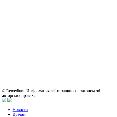
ОГРН: 1067746819470 ИНН: 7701669956
Контактные данные: Телефон:
+7 (495) 780-34-25
|
Электронная почта:
reklama@remedium.ru
На сайте используются изображения по лицензии
Shutterstock/FOTODOM, соблюдаются авторские права.
Вся информация, размещенная на веб-сайте, предназначена
исключительно для работников здравоохранения. Информация
о препаратах, отпускаемых по рецепту, предназначена только
для медицинских и фармацевтических специалистов.
Информация, содержащаяся на сайте, не должна использоваться
пациентами для принятия самостоятельного решения о
применении представленных лекарственных препаратов и не
может служить заменой очной консультации врача.
© Remedium. Информация сайта защищена законом об
авторских правах.
Новости
Врачам