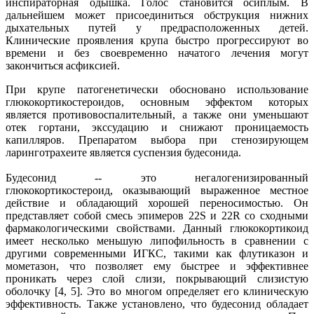
инспираторная одышка. Голос становится осиплым. В
дальнейшем может присоединиться обструкция нижних
дыхательных путей у предрасположенных детей.
Клинические проявления крупа быстро прогрессируют во
времени и без своевременно начатого лечения могут
закончиться асфиксией.
При крупе патогенетически обосновано использование
глюкокортикостероидов, основным эффектом которых
является противовоспалительный, а также они уменьшают
отек гортани, экссудацию и снижают проницаемость
капилляров. Препаратом выбора при стенозирующем
ларинготрахеите является суспензия будесонида.
Будесонид -- это негалогенизированный
глюкокортикостероид, оказывающий выраженное местное
действие и обладающий хорошей переносимостью. Он
представляет собой смесь эпимеров 22S и 22R со сходными
фармакологическими свойствами. Данный глюкокортикоид
имеет несколько меньшую липофильность в сравнении с
другими современными ИГКС, такими как флутиказон и
мометазон, что позволяет ему быстрее и эффективнее
проникать через слой слизи, покрывающий слизистую
оболочку [4, 5]. Это во многом определяет его клиническую
эффективность. Также установлено, что будесонид обладает