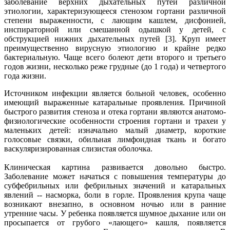
заболевание верхних дыхательных путей различной
этиологии, характеризующееся стенозом гортани различной
степени выраженности, с лающим кашлем, дисфонией,
инспираторной или смешанной одышкой у детей, с
обструкцией нижних дыхательных путей [3]. Круп имеет
преимущественно вирусную этиологию и крайне редко
бактериальную. Чаще всего болеют дети второго и третьего
годов жизни, несколько реже грудные (до 1 года) и четвертого
года жизни.
Источником инфекции является больной человек, особенно
имеющий выраженные катаральные проявления. Причиной
быстрого развития стеноза и отека гортани являются анатомо-
физиологические особенности строения гортани и трахеи у
маленьких детей: изначально малый диаметр, короткие
голосовые связки, обильная лимфоидная ткань и богато
васкуляризированная слизистая оболочка.
Клиническая картина развивается довольно быстро.
Заболевание может начаться с повышения температуры до
субфебрильных или фебрильных значений и катаральных
явлений -- насморка, боли в горле. Проявления крупа чаще
возникают внезапно, в основном ночью или в ранние
утренние часы. У ребенка появляется шумное дыхание или он
просыпается от грубого «лающего» кашля, появляется