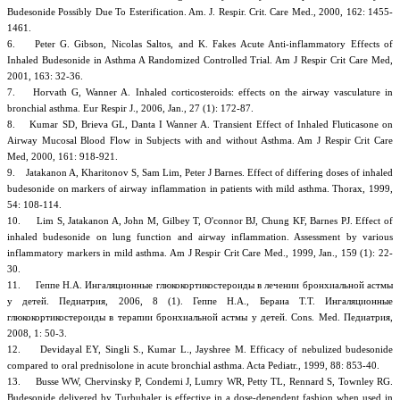
Budesonide Possibly Due To Esterification. Am. J. Respir. Crit. Care Med., 2000, 162: 1455-
1461.
6. Peter G. Gibson, Nicolas Saltos, and K. Fakes Acute Anti-inflammatory Effects of
Inhaled Budesonide in Asthma A Randomized Controlled Trial. Am J Respir Crit Care Med,
2001, 163: 32-36.
7. Horvath G, Wanner A. Inhaled corticosteroids: effects on the airway vasculature in
bronchial asthma. Eur Respir J., 2006, Jan., 27 (1): 172-87.
8. Kumar SD, Brieva GL, Danta I Wanner A. Transient Effect of Inhaled Fluticasone on
Airway Mucosal Blood Flow in Subjects with and without Asthma. Am J Respir Crit Care
Med, 2000, 161: 918-921.
9. Jatakanon A, Kharitonov S, Sam Lim, Peter J Barnes. Effect of differing doses of inhaled
budesonide on markers of airway inflammation in patients with mild asthma. Thorax, 1999,
54: 108-114.
10. Lim S, Jatakanon A, John M, Gilbey T, O'connor BJ, Chung KF, Barnes PJ. Effect of
inhaled budesonide on lung function and airway inflammation. Assessment by various
inflammatory markers in mild asthma. Am J Respir Crit Care Med., 1999, Jan., 159 (1): 22-
30.
11. Геппе Н.А. Ингаляционные глюкокортикостероиды в лечении бронхиальной астмы
у детей. Педиатрия, 2006, 8 (1). Геппе Н.А., Бераиа Т.Т. Ингаляционные
глюкокортикостероиды в терапии бронхиальной астмы у детей. Cons. Med. Педиатрия,
2008, 1: 50-3.
12. Devidayal EY, Singli S., Kumar L., Jayshree M. Efficacy of nebulized budesonide
compared to oral prednisolone in acute bronchial asthma. Acta Pediatr., 1999, 88: 853-40.
13. Busse WW, Chervinsky P, Condemi J, Lumry WR, Petty TL, Rennard S, Townley RG.
Budesonide delivered by Turbuhaler is effective in a dose-dependent fashion when used in