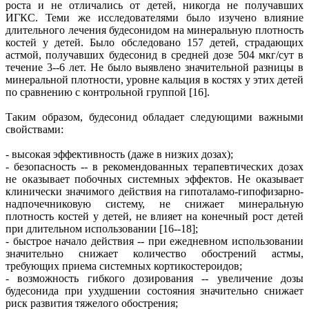
роста и не отличались от детей, никогда не получавших
ИГКС. Теми же исследователями было изучено влияние
длительного лечения будесонидом на минеральную плотность
костей у детей. Было обследовано 157 детей, страдающих
астмой, получавших будесонид в средней дозе 504 мкг/сут в
течение 3--6 лет. Не было выявлено значительной разницы в
минеральной плотности, уровне кальция в костях у этих детей
по сравнению с контрольной группой [16].
Таким образом, будесонид обладает следующими важными
свойствами:
- высокая эффективность (даже в низких дозах);
- безопасность -- в рекомендованных терапевтических дозах
не оказывает побочных системных эффектов. Не оказывает
клинически значимого действия на гипоталамо-гипофизарно-
надпочечниковую систему, не снижает минеральную
плотность костей у детей, не влияет на конечный рост детей
при длительном использовании [16--18];
- быстрое начало действия -- при ежедневном использовании
значительно снижает количество обострений астмы,
требующих приема системных кортикостероидов;
- возможность гибкого дозирования -- увеличение дозы
будесонида при ухудшении состояния значительно снижает
риск развития тяжелого обострения;