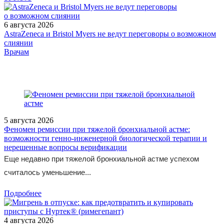
6 августа 2026
AstraZeneca и Bristol Myers не ведут переговоры о возможном
слиянии
/doctor/pediatrics/ingalyatsionnye-glyukokortikosteroidy-v-lechenii-
Врачам
krupa-u-detey/
5 августа 2026
Феномен ремиссии при тяжелой бронхиальной астме:
возможности генно-инженерной биологической терапии и
нерешенные вопросы верификации
Еще недавно при тяжелой бронхиальной астме успехом
считалось уменьшение...
Подробнее
4 августа 2026