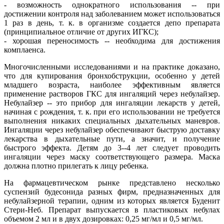
- возможность однократного использования -- при
достижении контроля над заболеванием может использоваться
1 раз в день, т. к. в организме создается депо препарата
(принципиальное отличие от других ИГКС);
- хорошая переносимость -- необходима для достижения
комплаенса.
Многочисленными исследованиями и на практике доказано,
что для купирования бронхобструкции, особенно у детей
младшего возраста, наиболее эффективным является
применение растворов ГКС для ингаляций через небулайзер.
Небулайзер -- это прибор для ингаляции лекарств у детей,
начиная с рождения, т. к. при его использовании не требуется
выполнения никаких специальных дыхательных маневров.
Ингаляции через небулайзер обеспечивают быструю доставку
лекарства в дыхательные пути, а значит, и получение
быстрого эффекта. Детям до 3--4 лет следует проводить
ингаляции через маску соответствующего размера. Маска
должна плотно прилегать к лицу ребенка.
На фармацевтическом рынке представлено несколько
суспензий будесонида разных фирм, предназначенных для
небулайзерной терапии, одним из которых является Буденит
Стери-Неб. Препарат выпускается в пластиковых небулах
объемом 2 мл и в двух дозировках: 0,25 мг/мл и 0,5 мг/мл.