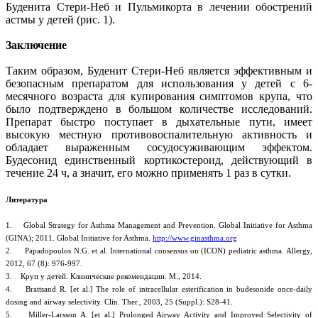
Буденита Стери-Неб и Пульмикорта в лечении обострений
астмы у детей (рис. 1).
Заключение
Таким образом, Буденит Стери-Неб является эффективным и
безопасным препаратом для использования у детей с 6-
месячного возраста для купирования симптомов крупа, что
было подтверждено в большом количестве исследований.
Препарат быстро поступает в дыхательные пути, имеет
высокую местную противовоспалительную активность и
обладает выраженным сосудосуживающим эффектом.
Будесонид единственный кортикостероид, действующий в
течение 24 ч, а значит, его можно применять 1 раз в сутки.
Литература
1. Global Strategy for Asthma Management and Prevention. Global Initiative for Asthma
(GINA); 2011. Global Initiative for Asthma.
http://www.ginasthma.org
2. Papadopoulos N.G. et al. International consensus on (ICON) pediatric asthma. Allergy,
2012, 67 (8): 976-997.
3. Круп у детей. Клинические рекомендации. М., 2014.
4. Brattsand R. [et al.] The role of intracellular esterification in budesonide once-daily
dosing and airway selectivity. Clin. Ther., 2003, 25 (Suppl.): S28-41.
5. Miller-Larsson A. [et al.] Prolonged Airway Activity and Improved Selectivity of