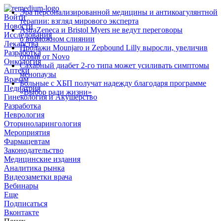
Эра персонализированной медицины и антикоагулянтной
Войти
терапии: взгляд мирового эксперта
Новости
AstraZeneca и Bristol Myers не ведут переговоры
Исследования
о возможном слиянии
Лекарства
Продажи Mounjaro и Zepbound Lilly выросли, увеличив
Разработка
отрыв от Novo
Онкология
Сахарный диабет 2‑го типа может усиливать симптомы
Аптеки
менопаузы
Врачам
Больные с ХБП получат надежду благодаря программе
Педиатрия
«Выбор ради жизни»
Гинекология и Акушерство
Разработка
Неврология
Оториноларингология
Мероприятия
Фармацевтам
Законодательство
Медицинские издания
Аналитика рынка
Видеозаметки врача
Вебинары
Еще
Подписаться
Вконтакте