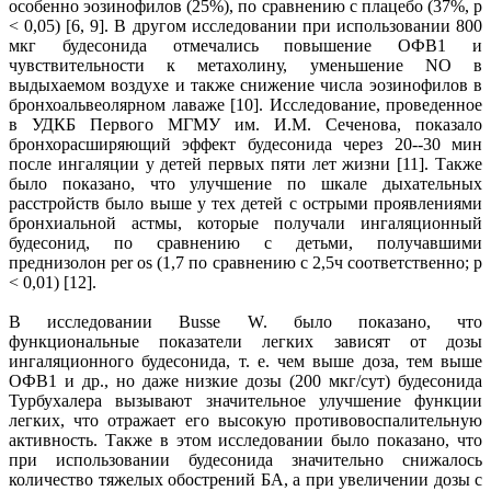
особенно эозинофилов (25%), по сравнению с плацебо (37%, p
< 0,05) [6, 9]. В другом исследовании при использовании 800
мкг будесонида отмечались повышение ОФВ1 и
чувствительности к метахолину, уменьшение NO в
выдыхаемом воздухе и также снижение числа эозинофилов в
бронхоальвеолярном лаваже [10]. Исследование, проведенное
в УДКБ Первого МГМУ им. И.М. Сеченова, показало
бронхорасширяющий эффект будесонида через 20--30 мин
после ингаляции у детей первых пяти лет жизни [11]. Также
было показано, что улучшение по шкале дыхательных
расстройств было выше у тех детей с острыми проявлениями
бронхиальной астмы, которые получали ингаляционный
будесонид, по сравнению с детьми, получавшими
преднизолон per os (1,7 по сравнению с 2,5ч соответственно; р
< 0,01) [12].
В исследовании Busse W. было показано, что
функциональные показатели легких зависят от дозы
ингаляционного будесонида, т. е. чем выше доза, тем выше
ОФВ1 и др., но даже низкие дозы (200 мкг/сут) будесонида
Турбухалера вызывают значительное улучшение функции
легких, что отражает его высокую противовоспалительную
активность. Также в этом исследовании было показано, что
при использовании будесонида значительно снижалось
количество тяжелых обострений БА, а при увеличении дозы с