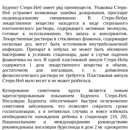
Буденит Стери-Неб имеет ряд преимуществ. Упаковка Стери-
Неб устраняет возможные ошибки дозирования, присущие
индивидуальному смешиванию. В Стери-Небах
лекарственное вещество находится в виде стерильного
изотонического раствора, содержащего активные молекулы,
готовые к использованию, без запаха и консервантов.
Лекарственные растворы в стеклянных флаконах, содержащие
несколько доз, могут быть источником внутрибольничной
инфекции. Препарат в небулах не может быть обсеменен
бактериями в условиях стационара, даже в случае падения
флакончика на пол. В одной пластиковой ампуле Стери-Неба
содержится 1 доза лекарственного вещества в объеме,
достаточном для ингаляции, т. е. добавления
физиологического раствора не требуется. Пластиковая ампула
Стери-Неб мало весит и не может разбиться.
Купирование симптомов крупа является новым
зарегистрированным показанием Буденита Стери-Неб.
Ингаляции Буденита обеспечивают быстрое исчезновение
симптомов заболевания, что позволяет сократить сроки
госпитализации, а в нетяжелых случаях и вовсе избежать
необходимости нахождения ребенка в стационаре [19, 20].
Национальными и международными руководствами
рекомендованы ингаляции будесонида в дозе 2 мг однократно