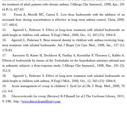
the treatment of adult patients with chronic asthma. J Allergy Clin Immunol., 1998, Apr., 101
(4 Pt 1): 457-63.
14. Foresi A, Morelli MC, Catena E. Low–dose budesonide with the addition of an
increased dose during exacerbations is effective in long–term asthma control. Chest, 2000,
117: 440-6.
15. Agertoft L, Pedersen S. Effect of long-term treatment with inhaled budesonide on
adult height in children with asthma. N Engl J Med., 2000, Oct., 12, 343 (15): 1064-9.
16. Agertoft L, Pedersen S. Bone mineral density in children with asthma receiving long-
term treatment with inhaled budesonide. Am J Respir Crit Care Med., 1998, Jan., 157 (1):
178-83.
17. Aaronson D, Kaiser H, Dockhorn R, Findlay S, Korenblat P, Thorsson L, Källén A.
Effects of budesonide by means of the Turbuhaler on the hypothalmic-pituitary-adrenal axis
in asthmatic subjects: a dose-response study. J Allergy Clin Immunol., 1998, Mar., 101 (3):
312-9.
18. Agertoft L, Pedersen S. Effect of long-term treatment with inhaled budesonide on
adult height in children with asthma. N Engl J Med., 2000, Oct., 12, 343 (15): 1064-9.
19. Acute management of croup in children/ I. Syed [et al.] Br. J. Hosp. Med., 2009, 70
(1): 4-6.
20. Glucocorticoids for croup (Review)/ K.F.Russell [et al.] The Cochrane Library, 2011,
9. URL: http: //
www.thecochranelibrary.com
.