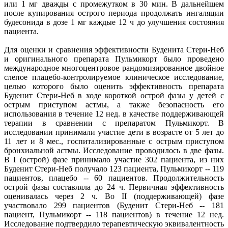
или 1 мг дважды с промежутком в 30 мин. В дальнейшем
после купирования острого периода продолжать ингаляции
будесонида в дозе 1 мг каждые 12 ч до улучшения состояния
пациента.
Для оценки и сравнения эффективности Буденита Стери-Неб
и оригинального препарата Пульмикорт было проведено
международное многоцентровое рандомизированное двойное
слепое плацебо-контролируемое клиническое исследование,
целью которого было оценить эффективность препарата
Буденит Стери-Неб в ходе короткой острой фазы у детей с
острым приступом астмы, а также безопасность его
использования в течение 12 нед. в качестве поддерживающей
терапии в сравнении с препаратом Пульмикорт. В
исследовании принимали участие дети в возрасте от 5 лет до
11 лет и 8 мес., госпитализированные с острым приступом
бронхиальной астмы. Исследование проводилось в две фазы.
В I (острой) фазе принимало участие 302 пациента, из них
Буденит Стери-Неб получало 123 пациента, Пульмикорт -- 119
пациентов, плацебо -- 60 пациентов. Продолжительность
острой фазы составляла до 24 ч. Первичная эффективность
оценивалась через 2 ч. Во II (поддерживающей) фазе
участвовало 299 пациентов (Буденит Стери-Неб -- 181
пациент, Пульмикорт -- 118 пациентов) в течение 12 нед.
Исследование подтвердило терапевтическую эквивалентность