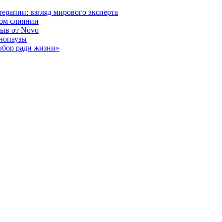
ерапии: взгляд мирового эксперта
ном слиянии
рыв от Novo
енопаузы
ыбор ради жизни»