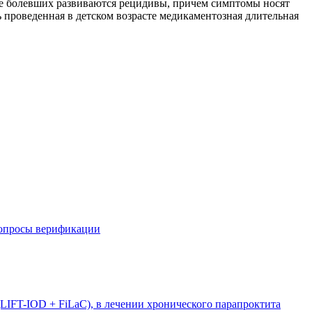
нее болевших развиваются рецидивы, причем симптомы носят
ль проведенная в детском возрасте медикаментозная длительная
вопросы верификации
LIFT-IOD + FiLaC), в лечении хронического парапроктита