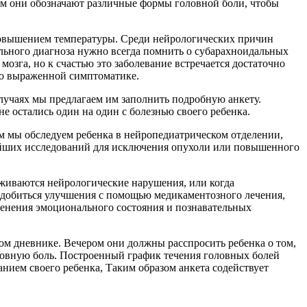
ым они обозначают различные формы головной боли, чтобы
повышением температуры. Среди нейрологических причин
льного диагноза нужно всегда помнить о субарахноидальных
озга, но к счастью это заболевание встречается достаточно
рко выраженной симптоматике.
случаях мы предлагаем им заполнить подробную анкету.
не остались один на один с болезнью своего ребенка.
том мы обследуем ребенка в нейропедиатрическом отделении,
нейших исследований для исключения опухоли или повышенного
руживаются нейрологические нарушения, или когда
ся добиться улучшения с помощью медикаментозного лечения,
зменения эмоционального состояния и познавательных
ом дневнике. Вечером они должны расспросить ребенка о том,
 головную боль. Построенный график течения головных болей
ванием своего ребенка, Таким образом анкета содействует