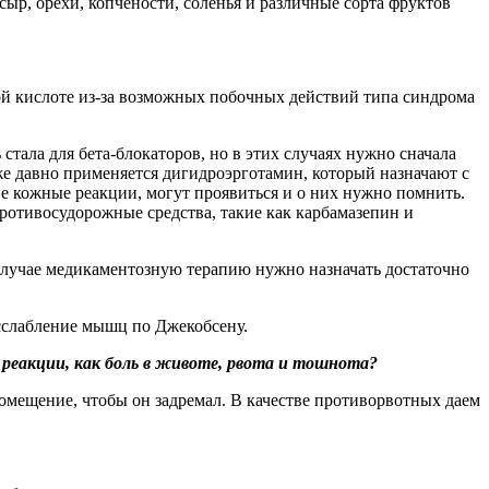
сыр, орехи, копчености, соленья и различные сорта фруктов
й кислоте из-за возможных побочных действий типа синдрома
тала для бета-блокаторов, но в этих случаях нужно сначала
же давно применяется дигидроэрготамин, который назначают с
ие кожные реакции, могут проявиться и о них нужно помнить.
отивосудорожные средства, такие как карбамазепин и
 случае медикаментозную терапию нужно назначать достаточно
сслабление мышц по Джекобсену.
реакции, как боль в животе, рвота и тошнота?
помещение, чтобы он задремал. В качестве противорвотных даем