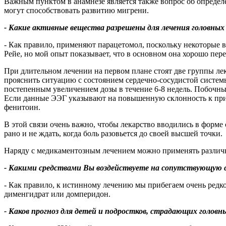
Важным пунктом в анамнезе является также вопрос об определе
могут способствовать развитию мигрени.
- Какие активные вещества разрешены для лечения головных 
- Как правило, применяют парацетомол, поскольку некоторые
Рейе, но мой опыт показывает, что в основном она хорошо пере
При длительном лечении на первом плане стоят две группы лек
прояснить ситуацию с состоянием сердечно-сосудистой систем
постепенным увеличением дозы в течение 6-8 недель. Побочные
Если данные ЭЭГ указывают на повышенную склонность к прип
фенитоин.
В этой связи очень важно, чтобы лекарство вводились в форме
рано и не ждать, когда боль разовьется до своей высшей точки.
Наряду с медикаментозным лечением можно применять различн
- Какими средствами Вы воздействуете на сопутствующую 
- Как правило, к истинному лечению мы прибегаем очень редко
дименгидрат или домперидон.
- Каков прогноз для детей и подростков, страдающих голов