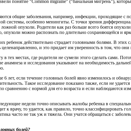
вели понятие "Common migraine" ("банальная мигрень"), котор
яются общие заболевания, например, инфекции, проходящие с 
ной системы, особенно менингиты. С точки зрения дифференциа
ожной опухоли. Родители как раз больше всего боятся опухоли м
ило, опухоли можно распознать по длительно сохраняющейся и я
о их ребенок действительно страдает головными болями. В этих 
целенаправленно, и это придает им уверенность в том, что они 
у в тех местах, где родители не сумели этого сделать сами. По
ые анамнеза и исследования указывают на необходимость даль
ю.
ьше 6 лет, если течение головных болей явно изменилось и обна
ительность. Такое исследование показано также, если не удает
 по сравнению с нормой для его возраста и если наблюдаются и
следующие недели точно описывать жалобы ребенка в специальн
одит к врачу, то удается, как правило, точно классифицировать
атика часто не так уж и тяжела. Они учатся обращаться с заболе
оловных болей?