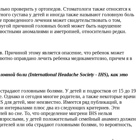
ельно проверить у ортопедов. Стоматологи также относятся к
ого сустава у детей и иногда также называют головную боль
 проведенного лечения может свидетельствовать о том,
 Другой причиной головных болей может быть нарушение
елюстными аномалиями и аметропией, относительно редки.
в. Причиной этому является опасение, что ребенок может
олютно оправдано лечить ребенка медикаментозно, причем я в
ой боли (International Headache Society - IHS), как это
й страдают головными болями. У детей и подростков от 15 до 19
. Однако и сегодня многие родители, а также некоторые врачи
S для детей, мне неизвестно. Имеется ряд публикаций, в
ными интервалами плюс два из следующих критериев. Эти
й во сне. То, что определение мигрени IHS нельзя
со взрослыми, у детей положительный семейный анамнез должен
дителей или оба страдают головными болями, то вероятность,