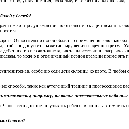
нных продуктах питания, поскольку такие из них, как шоколад, 
болей у детей?
 врачи имеют предупреждение по отношению к ацетилсалицилово
носится.
арств. Относительно новой областью применения головная боль с
ы, чтобы не допустить развитие нарушения сердечного ритма. У
 действия, такие как тошнота, рвота, парестезии и аллергическ
адкам, то можно в ограниченный период времени применять пр
 суппозиториев, особенно если дети склонны ко рвоте. В любом
ые способы, такие как аутогенный тренинг и прогрессивное ра
симптоматику, например, на такие нежелательные побочные 
. Чаще всего достаточно уложить ребенка в постель, затемнить 
ными болями?