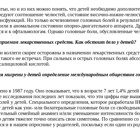
атьи, но и из них можно понять, что детей необходимо дополнит
едуют соотношение челюстей, состояние височно-нижне-челюстн
сфункций. Но только исчезновение головных болей в результате
е или в аномальном состоянии опорно-двигательного аппарата.
ся и к офтальмологам. Однако головные боли, обусловленные ч
с приемом лекарственных средств. Как обстоит дело у детей?
и коллеги скорее осторожны в назначении лекарственных средст
 такого не встречал. При сильных и острых головных болях абс
лсалициловой кислотой.
я мигрени у детей определение международным обществом головн
но в 1987 году. Оно показывает, что в возрасте 7 лет 1,4% дете
е исследования последних лет показали, что эти цифры еще выше
лей у детей. Специального определения, которое разработала IH
нь у детей как уни- или билатеральные головные боли со свобод
тельный семейный анамнез и/или уменьшение интенсивности боле
 что детям тяжелее точно описать свои симптомы. По сравнению 
ся и в нашем опроснике у родителей, поскольку если один из ро