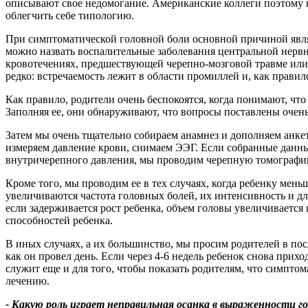
описывают свое недомогание. Американские коллеги поэтому в
облегчить себе типологию.
При симптоматической головной боли основной причиной явл
можно назвать воспалительные заболевания центральной нерв
кровотечениях, предшествующей черепно-мозговой травме или л
редко: встречаемость лежит в области промиллей и, как прав
Как правило, родители очень беспокоятся, когда понимают, чт
Заполняя ее, они обнаруживают, что вопросы поставлены очень 
Затем мы очень тщательно собираем анамнез и дополняем анкет
измеряем давление крови, снимаем ЭЭГ. Если собранные данн
внутричерепного давления, мы проводим черепную томографи
Кроме того, мы проводим ее в тех случаях, когда ребенку мен
увеличиваются частота головных болей, их интенсивность и дл
если задерживается рост ребенка, объем головы увеличивается
способностей ребенка.
В иных случаях, а их большинство, мы просим родителей в по
как он провел день. Если через 4-6 недель ребенок снова прих
служит еще и для того, чтобы показать родителям, что симптом
лечению.
- Какую роль играет неправильная осанка в выраженности г