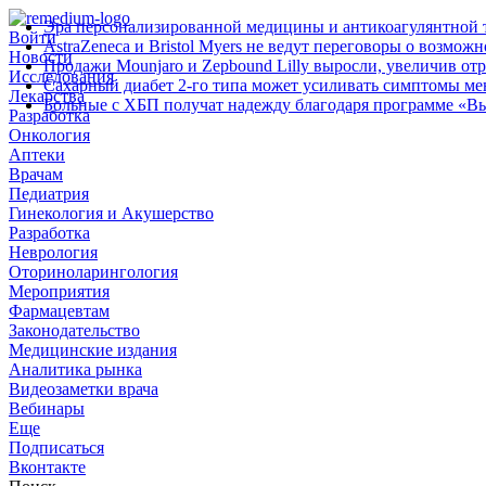
Эра персонализированной медицины и антикоагулянтной т
Войти
AstraZeneca и Bristol Myers не ведут переговоры о возмож
Новости
Продажи Mounjaro и Zepbound Lilly выросли, увеличив от
Исследования
Сахарный диабет 2‑го типа может усиливать симптомы м
Лекарства
Больные с ХБП получат надежду благодаря программе «В
Разработка
Онкология
Аптеки
Врачам
Педиатрия
Гинекология и Акушерство
Разработка
Неврология
Оториноларингология
Мероприятия
Фармацевтам
Законодательство
Медицинские издания
Аналитика рынка
Видеозаметки врача
Вебинары
Еще
Подписаться
Вконтакте