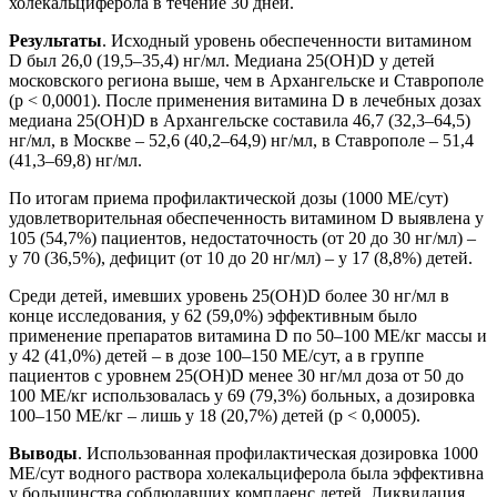
холекальциферола в течение 30 дней.
Результаты
. Исходный уровень обеспеченности витамином
D был 26,0 (19,5–35,4) нг/мл. Медиана 25(ОН)D у детей
московского региона выше, чем в Архангельске и Ставрополе
(р < 0,0001). После применения витамина D в лечебных дозах
медиана 25(ОН)D в Архангельске составила 46,7 (32,3–64,5)
нг/мл, в Москве – 52,6 (40,2–64,9) нг/мл, в Ставрополе – 51,4
(41,3–69,8) нг/мл.
По итогам приема профилактической дозы (1000 МЕ/сут)
удовлетворительная обеспеченность витамином D выявлена у
105 (54,7%) пациентов, недостаточность (от 20 до 30 нг/мл) –
у 70 (36,5%), дефицит (от 10 до 20 нг/мл) – у 17 (8,8%) детей.
Среди детей, имевших уровень 25(ОН)D более 30 нг/мл в
конце исследования, у 62 (59,0%) эффективным было
применение препаратов витамина D по 50–100 МЕ/кг массы и
у 42 (41,0%) детей – в дозе 100–150 МЕ/сут, а в группе
пациентов с уровнем 25(ОН)D менее 30 нг/мл доза от 50 до
100 МЕ/кг использовалась у 69 (79,3%) больных, а дозировка
100–150 МЕ/кг – лишь у 18 (20,7%) детей (р < 0,0005).
Выводы
. Использованная профилактическая дозировка 1000
МЕ/сут водного раствора холекальциферола была эффективна
у большинства соблюдавших комплаенс детей. Ликвидация