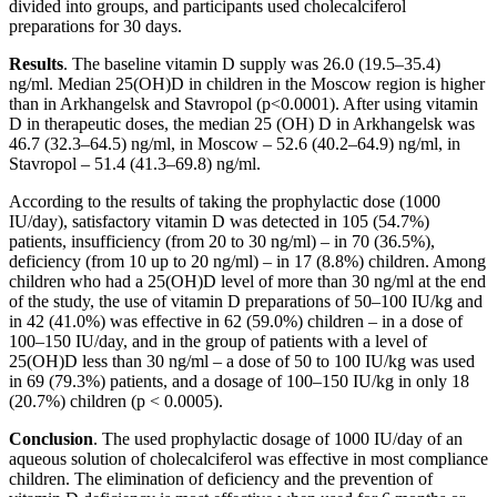
divided into groups, and participants used cholecalciferol
preparations for 30 days.
Results
. The baseline vitamin D supply was 26.0 (19.5–35.4)
ng/ml. Median 25(OH)D in children in the Moscow region is higher
than in Arkhangelsk and Stavropol (p<0.0001). After using vitamin
D in therapeutic doses, the median 25 (OH) D in Arkhangelsk was
46.7 (32.3–64.5) ng/ml, in Moscow – 52.6 (40.2–64.9) ng/ml, in
Stavropol – 51.4 (41.3–69.8) ng/ml.
According to the results of taking the prophylactic dose (1000
IU/day), satisfactory vitamin D was detected in 105 (54.7%)
patients, insufficiency (from 20 to 30 ng/ml) – in 70 (36.5%),
deficiency (from 10 up to 20 ng/ml) – in 17 (8.8%) children. Among
children who had a 25(OH)D level of more than 30 ng/ml at the end
of the study, the use of vitamin D preparations of 50–100 IU/kg and
in 42 (41.0%) was effective in 62 (59.0%) children – in a dose of
100–150 IU/day, and in the group of patients with a level of
25(OH)D less than 30 ng/ml – a dose of 50 to 100 IU/kg was used
in 69 (79.3%) patients, and a dosage of 100–150 IU/kg in only 18
(20.7%) children (p < 0.0005).
Conclusion
. The used prophylactic dosage of 1000 IU/day of an
aqueous solution of cholecalciferol was effective in most compliance
children. The elimination of deficiency and the prevention of