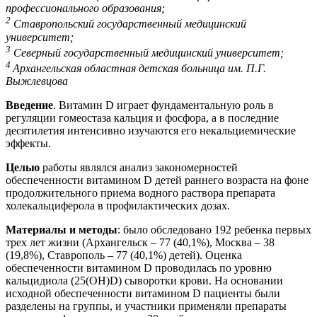
профессионального образования;
2
Ставропольский государственный медицинский
университет;
3
Северный государственный медицинский университет;
4
Архангельская областная детская больница им. П.Г.
Выжлевцова
Введение
. Витамин D играет фундаментальную роль в
регуляции гомеостаза кальция и фосфора, а в последние
десятилетия интенсивно изучаются его некальциемические
эффекты.
Целью
работы являлся анализ закономерностей
обеспеченности витамином D детей раннего возраста на фоне
продолжительного приема водного раствора препарата
холекальциферола в профилактических дозах.
Материалы и методы
: было обследовано 192 ребенка первых
трех лет жизни (Архангельск – 77 (40,1%), Москва – 38
(19,8%), Ставрополь – 77 (40,1%) детей). Оценка
обеспеченности витамином D проводилась по уровню
кальцидиола (25(ОН)D) сыворотки крови. На основании
исходной обеспеченности витамином D пациенты были
разделены на группы, и участники применяли препараты