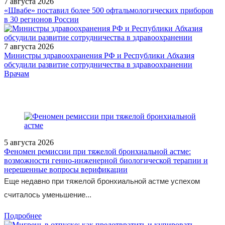
7 августа 2026
«Швабе» поставил более 500 офтальмологических приборов
в 30 регионов России
7 августа 2026
Министры здравоохранения РФ и Республики Абхазия
обсудили развитие сотрудничества в здравоохранении
/doctor/pediatrics/Prolongirovannyy_priem_kholekaltsiferola_osnov
Врачам
5 августа 2026
Феномен ремиссии при тяжелой бронхиальной астме:
возможности генно-инженерной биологической терапии и
нерешенные вопросы верификации
Еще недавно при тяжелой бронхиальной астме успехом
считалось уменьшение...
Подробнее