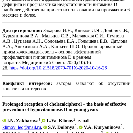
дефицита и профилактика недостаточности витамина D
наиболее действенна при его использовании на протяжении 6
месяцев и более.
Для цитирования:
Захарова И.Н., Климов Л.Я., Долбня С.В.,
Курьянинова В.А., Мальцев С.В., Малявская С.И., Ягупова
А.В., Цуцаева А.Н., Соловьёва Е.А., Голышева Е.В., Дятлова
А.А., Альхимиди А.А., Кипкеев Ш.О. Пролонгированный
прием холекальциферола – основа эффективной
профилактики гиповитаминоза D в раннем
возрасте. Медицинский Совет. 2020;(10):16-
26.
https://doi.org/10.21518/2079-701X-2020-10-16-26
Конфликт интересов:
авторы заявляют об отсутствии
конфликта интересов.
Prolonged reception of cholecalcipherol – the basis of effective
prevention of hypovitaminosis D in young years
1
2
I.N. Zakharova
,
L.Ya. Klimov
, e-mail:
2
2
klimov_leo@mail.ru
,
S.V. Dolbnya
,
V.A. Kuryaninova
,
1
3
2