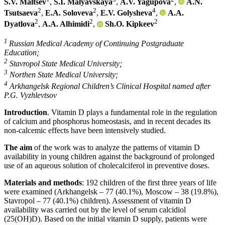
S.V. Maltsev
,
S.I. Malyavskaya
,
A.V. Yagupova
,
A.N.
2
2
4
Tsutsaeva
,
E.A. Soloveva
,
E.V. Golysheva
,
A.A.
2
2
2
Dyatlova
,
A.A. Alhimidi
,
Sh.O. Kipkeev
1
Russian Medical Academy of Continuing Postgraduate
Education;
2
Stavropol State Medical University;
3
Northen State Medical University;
4
Arkhangelsk Regional Children’s Clinical Hospital named after
P.G. Vyzhlevtsov
Introduction
. Vitamin D plays a fundamental role in the regulation
of calcium and phosphorus homeostasis, and in recent decades its
non-calcemic effects have been intensively studied.
The aim
of the work was to analyze the patterns of vitamin D
availability in young children against the background of prolonged
use of an aqueous solution of cholecalciferol in preventive doses.
Materials and methods
: 192 children of the first three years of life
were examined (Arkhangelsk – 77 (40.1%), Moscow – 38 (19.8%),
Stavropol – 77 (40.1%) children). Assessment of vitamin D
availability was carried out by the level of serum calcidiol
(25(OH)D). Based on the initial vitamin D supply, patients were