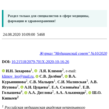
Раздел только для специалистов в сфере медицины,
фармации и здравоохранения!
24.08.2020 10:09:00
5468
Журнал "Медицинский совет" №10/2020
DOI:
10.21518/2079-701X-2020-10-16-26
1
2
И.Н. Захарова
,
Л.Я. Климов
, e-mail:
2
klimov_leo@mail.ru
,
С.В. Долбня
,
В.А.
2
1
3
Курьянинова
,
С.В. Мальцев
,
С.И. Малявская
,
А.В.
2
2
1
Ягупова
,
А.Н. Цуцаева
,
Е.А. Соловьёва
,
Е.В.
4
2
2
Голышева
,
А.А. Дятлова
,
А.А. Альхимиди
,
Ш.О.
2
Кипкеев
1
Российская медицинская академия непрерывного