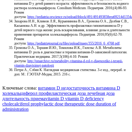
витамина D у детей раннего возраста: эффективность и безопасность водного
раствора холекальциферола. Consilium Medicum. Педиатрия. 2016;(4):86-93.
Режим
доступа:
https://pediatria.orscience.ru/upload/iblock/491/491493858eea69214d1354
Захарова И.Н., Климов Л.Я., Курьянинова В.А., Громова О.А., Долбня С.В.,
Касьянова А.Н. и др. Эффективность профилактики гиповитаминоза D у
детей первого года жизни: роль вскармливания, влияние дозы и длительности
применения препаратов холекальциферола. Педиатрия. 2016;95(6):62-70.
Режим
доступа:
https://pediatriajournal.ru/files/upload/mags/355/2016_6_4768.pdf
.
Громова О.А., Торшин И.Ю., Томилова И.К., Гилельс А.В. Метаболиты
витамина D: роль в диагностике и терапии витамин-D-зависимой патологии.
Практическая медицина. 2017;5(106):4-10. Режим
доступа:
http://pmarchive.ru/metabolity-vitamina-d-rol-v-diagnostike-i-terapii-
vitamin-dzavisimoj-patologii
Петри А., Сэбин К. Наглядная медицинская статистика. 3-е изд., перераб. и
доп. М.: ГЭОТАР-Медиа; 2015. 216 с.
Ключевые слова:
витамин D
недостаточность витамина D
холекальциферол
профилактическая доза
лечебная доза
длительность приемаvitamin D
vitamin D deficiency
cholecalciferol
prophylactic dose
therapeutic dose
duration of
administration