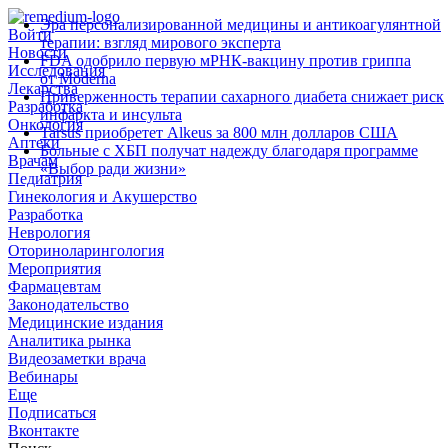
Эра персонализированной медицины и антикоагулянтной
Войти
терапии: взгляд мирового эксперта
Новости
FDA одобрило первую мРНК‑вакцину против гриппа
Исследования
от Moderna
Лекарства
Приверженность терапии сахарного диабета снижает риск
Разработка
инфаркта и инсульта
Онкология
Tarsus приобретет Alkeus за 800 млн долларов США
Аптеки
Больные с ХБП получат надежду благодаря программе
Врачам
«Выбор ради жизни»
Педиатрия
Гинекология и Акушерство
Разработка
Неврология
Оториноларингология
Мероприятия
Фармацевтам
Законодательство
Медицинские издания
Аналитика рынка
Видеозаметки врача
Вебинары
Еще
Подписаться
Вконтакте