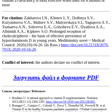
vitamin D deficiency is most effective when used for 6 months or
more
For citation:
Zakharova I.N., Klimov L.Y., Dolbnya S.V.,
Kuryaninova V.A., Maltsev S.V., Malyavskaya S.I., Yagupova A.V.,
Tsutsaeva A.N., Soloveva E.A., Golysheva E.V., Dyatlova A.A.,
Alhimidi A.A., Kipkeev S.O. Prolonged reception of
cholecalcipherol – the basis of effective prevention of
hypovitaminosis D in young years. Meditsinskiy sovet = Medical
Council. 2020;(10):16-26. (In Russ.)
https://doi.org/10.21518/2079-
701X-2020-10-16-26
Conflict of interest:
the authors declare no conflict of interest.
Загрузить файл в формате PDF
Список литературы / References
Boullata J.I. A rational approach to vitamin D supplementation. Nutrition.
2012;28(11-12):1204-1205.
https://doi.org/10.1016/j.nut.2012.08.002.
Braegger C., Campoy C., Colomb V., Decsi T., Domellof M., Fewtrell M. et al.
Vitamin D in the healthy European paediatric population. J Pediatr Gastroenterol