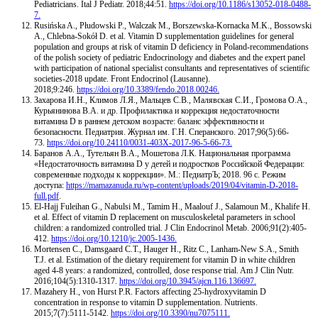
Pediatricians. Ital J Pediatr. 2018;44:51.
https://doi.org/10.1186/s13052-018-0488-
7.
Rusińska A., Płudowski P., Walczak M., Borszewska-Kornacka M.K., Bossowski
A., Chlebna-Sokół D. et al. Vitamin D supplementation guidelines for general
population and groups at risk of vitamin D deficiency in Poland-recommendations
of the polish society of pediatric Endocrinology and diabetes and the expert panel
with participation of national specialist consultants and representatives of scientific
societies-2018 update. Front Endocrinol (Lausanne).
2018;9:246.
https://doi.org/10.3389/fendo.2018.00246.
Захарова И.Н., Климов Л.Я., Мальцев С.В., Малявская С.И., Громова О.А.,
Курьянинова В.А. и др. Профилактика и коррекция недостаточности
витамина D в раннем детском возрасте: баланс эффективности и
безопасности. Педиатрия. Журнал им. Г.Н. Сперанского. 2017;96(5):66-
73.
https://doi.org/10.24110/0031-403X-2017-96-5-66-73.
Баранов А.А., Тутельян В.А., Мошетова Л.К. Национальная программа
«Недостаточность витамина D у детей и подростков Российской Федерации:
современные подходы к коррекции». М.: ПедиатрЪ; 2018. 96 с. Режим
доступа:
https://mamazanuda.ru/wp-content/uploads/2019/04/vitamin-D-2018-
full.pdf
.
El-Hajj Fuleihan G., Nabulsi M., Tamim H., Maalouf J., Salamoun M., Khalife H.
et al. Effect of vitamin D replacement on musculoskeletal parameters in school
children: a randomized controlled trial. J Clin Endocrinol Metab. 2006;91(2):405-
412.
https://doi.org/10.1210/jc.2005-1436.
Mortensen C., Damsgaard C.T., Hauger H., Ritz C., Lanham-New S.A., Smith
T.J. et al. Estimation of the dietary requirement for vitamin D in white children
aged 4-8 years: a randomized, controlled, dose response trial. Am J Clin Nutr.
2016;104(5):1310-1317.
https://doi.org/10.3945/ajcn.116.136697.
Mazahery H., von Hurst P.R. Factors affecting 25-hydroxyvitamin D
concentration in response to vitamin D supplementation. Nutrients.
2015;7(7):5111-5142.
https://doi.org/10.3390/nu7075111.