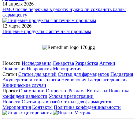
14 апреля 2026
НМО после перерыва в работе: нужно ли сохранять баллы
фармацевту
12 марта 2026
Пищевые продукты с аптечным прошлым
Новости
Исследования
Лекарства
Разработка
Аптеки
Онкология
Неврология
Мероприятия
Статьи
Статьи для врачей
Статьи для фармацевтов
Педиатрия
Акушерство и гинекология
Неврология
Гастроэнтерология
Клинические случаи
Проект
О компании
О проекте
Реклама
Контакты
Политика
конфиденциальности
Условия регистрации
Новости
Статьи для врачей
Статьи для фармацевтов
Мероприятия
Контакты
Политика конфиденциальности
Общество с ограниченной ответственностью «ГРУППА
РЕМЕДИУМ»