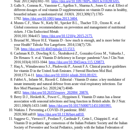
Nutr. 2013;56(6):692-701.
https://doi.org/10.1097/MPG.0b013e31828f3c05.
Gallo S., Comeau K., Vanstone C., Agellon S., Sharma A., Jones G. et al. Effect of
different dosages of oral vitamin D supplementation on vitamin D status in healthy,
breastfed infants: a randomized trial. JAMA. 2013;309(17):1785-
1792.
https://doi.org/10.1001/jama.2013.3404.
Munns C.F., Shaw N., Kiely M., Specker B.L., Thacher T.D., Ozono K. et al.
Global consensus recommendations on prevention and management of nutritional
rickets. J Clin Endocrinol Metab.
2016;101:394e415.
https://doi.org/10.1210/jc.2015-2175.
Brustad M., Meyer H.E. Vitamin D - how much is enough, and is more better for
your Health? Tidsskr Nor Laegeforen. 2014;134(7):726-
728.
https://doi.org/10.4045/tidsskr.13.1513.
Cashman K.D., Dowling K.G., Škrabáková Z., Gonzalez-Gross M., Valtueña J.,
De Henauw S. et al. Vitamin D deficiency in Europe: pandemic? Am J Clin Nutr.
2016;103(4):1033-1044.
https://doi.org/10.3945/ajcn.115.120873.
Haq A., Wimalawansa S.J., Pludowski P., Anouti F.A. Clinical practice guidelines
for vitamin D in the United Arab Emirates. J Steroid Biochem Mol Biol.
2018;175:4-11.
https://doi.org/10.1016/j.jsbmb.2016.09.021.
Fabbri A., Infante M., Ricordi C. Editorial - Vitamin D status: a key modulator of
innate immunity and natural defense from acute viral respiratory infections. Eur
Rev Med Pharmacol Sci. 2020;24(7):4048-
4052.
https://doi.org/10.26355/eurrev_202004_20876.
Berry D.J., Hesketh K., Power C., Hyppönen E. Vitamin D status has a linear
association with seasonal infections and lung function in British adults. Br J Nutr.
2011;106(9):1433-1440.
https://doi.org/10.1017/S0007114511001991.
Watkins J. Preventing a COVID-19 pandemic. BMJ.
2020;368:m810.
https://doi.org/10.1136/bmj.m810.
Saggese G., Vierucci F., Prodam F., Cardinale F., Cetin I., Chiappini E. et al.
Vitamin D in pediatric age: consensus of the Italian Pediatric Society and the Italian
Society of Preventive and Social Pediatrics, jointly with the Italian Federation of