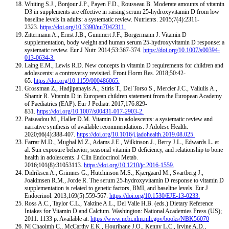
Whiting S.J., Bonjour J.P., Payen F.D., Rousseau B. Moderate amounts of vitamin
D3 in supplements are effective in raising serum 25-hydroxyvitamin D from low
baseline levels in adults: a systematic review. Nutrients. 2015;7(4):2311-
2323.
https://doi.org/10.3390/nu7042311.
Zittermann A., Ernst J.B., Gummert J.F., Borgermann J. Vitamin D
supplementation, body weight and human serum 25-hydroxyvitamin D response: a
systematic review. Eur J Nutr. 2014;53:367-374.
https://doi.org/10.1007/s00394-
013-0634-3.
Laing E.M., Lewis R.D. New concepts in vitamin D requirements for children and
adolescents: a controversy revisited. Front Horm Res. 2018;50:42-
65.
https://doi.org/10.1159/000486065.
Grossman Z., Hadjipanayis A., Stiris T., Del Torso S., Mercier J.C., Valiulis A.,
Shamir R. Vitamin D in European children statement from the European Academy
of Paediatrics (EAP). Eur J Pediatr. 2017;176:829-
831.
https://doi.org/10.1007/s00431-017-2903-2.
Patseadou M., Haller D.M. Vitamin D in adolescents: a systematic review and
narrative synthesis of available recommendations. J Adolesc Health.
2020;66(4):388-407.
https://doi.org/10.1016/j.jadohealth.2019.08.025.
Farrar M.D., Mughal M.Z., Adams J.E., Wilkinson J., Berry J.L., Edwards L. et
al. Sun exposure behavior, seasonal vitamin D deficiency, and relationship to bone
health in adolescents. J Clin Endocrinol Metab.
2016;101(8):31053113.
https://doi.org/10.1210/jc.2016-1559.
Didriksen A., Grimnes G., Hutchinson M.S., Kjærgaard M., Svartberg J.,
Joakimsen R.M., Jorde R. The serum 25-hydroxyvitamin D response to vitamin D
supplementation is related to genetic factors, BMI, and baseline levels. Eur J
Endocrinol. 2013;169(5):559-567.
https://doi.org/10.1530/EJE-13-0233.
Ross A.C., Taylor C.L., Yaktine A.L., Del Valle H.B. (eds.) Dietary Reference
Intakes for Vitamin D and Calcium. Washington: National Academies Press (US);
2011. 1133 p. Available at:
https://www.ncbi.nlm.nih.gov/books/NBK56070
Ní Chaoimh C., McCarthy E.K., Hourihane J.O., Kenny L.C., Irvine A.D.,