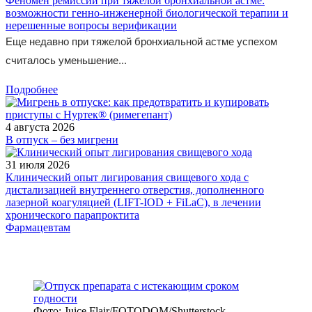
Феномен ремиссии при тяжелой бронхиальной астме:
возможности генно-инженерной биологической терапии и
нерешенные вопросы верификации
Еще недавно при тяжелой бронхиальной астме успехом
считалось уменьшение...
Подробнее
4 августа 2026
В отпуск – без мигрени
31 июля 2026
Клинический опыт лигирования свищевого хода с
дистализацией внутреннего отверстия, дополненного
лазерной коагуляцией (LIFT-IOD + FiLaC), в лечении
хронического парапроктита
Фармацевтам
Фото: Juice Flair/FOTODOM/Shutterstoсk