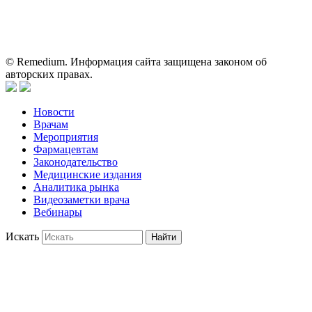
пациентами для принятия самостоятельного решения о
применении представленных лекарственных препаратов и не
может служить заменой очной консультации врача.
© Remedium. Информация сайта защищена законом об
авторских правах.
Новости
Врачам
Мероприятия
Фармацевтам
Законодательство
Медицинские издания
Аналитика рынка
Видеозаметки врача
Вебинары
Искать
Найти