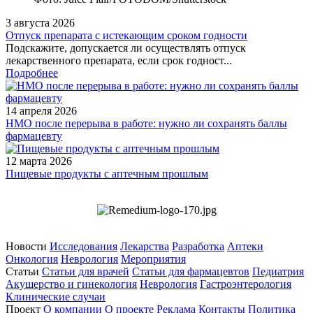
3 августа 2026
Отпуск препарата с истекающим сроком годности
Подскажите, допускается ли осуществлять отпуск
лекарственного препарата, если срок годност...
Подробнее
14 апреля 2026
НМО после перерыва в работе: нужно ли сохранять баллы
фармацевту
12 марта 2026
Пищевые продукты с аптечным прошлым
Новости
Исследования
Лекарства
Разработка
Аптеки
Онкология
Неврология
Мероприятия
Статьи
Статьи для врачей
Статьи для фармацевтов
Педиатрия
Акушерство и гинекология
Неврология
Гастроэнтерология
Клинические случаи
Проект
О компании
О проекте
Реклама
Контакты
Политика