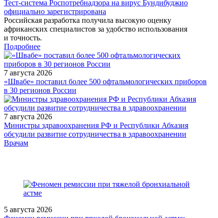
Тест‑система Роспотребнадзора на вирус Бундибуджио
официально зарегистрирована
Российская разработка получила высокую оценку
африканских специалистов за удобство использования
и точность.
Подробнее
7 августа 2026
«Швабе» поставил более 500 офтальмологических приборов
в 30 регионов России
7 августа 2026
Министры здравоохранения РФ и Республики Абхазия
обсудили развитие сотрудничества в здравоохранении
/doctor/pediatrics/Progressirovanie_zabolevaniy_pochek_u_detey_pat
Врачам
5 августа 2026