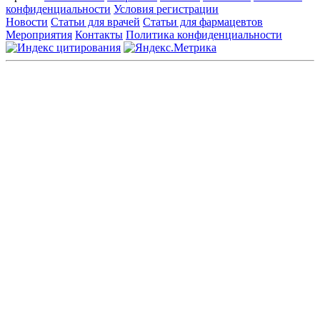
конфиденциальности
Условия регистрации
Новости
Статьи для врачей
Статьи для фармацевтов
Мероприятия
Контакты
Политика конфиденциальности
Общество с ограниченной ответственностью «ГРУППА
РЕМЕДИУМ»
Адрес местонахождения: 105082, г. Москва, ул. Бакунинская, д.
71
ОГРН: 1067746819470 ИНН: 7701669956
Контактные данные: Телефон:
+7 (495) 780-34-25
|
Электронная почта:
reklama@remedium.ru
На сайте используются изображения по лицензии
Shutterstock/FOTODOM, соблюдаются авторские права.
Вся информация, размещенная на веб-сайте, предназначена
исключительно для работников здравоохранения. Информация
о препаратах, отпускаемых по рецепту, предназначена только
для медицинских и фармацевтических специалистов.
Информация, содержащаяся на сайте, не должна использоваться