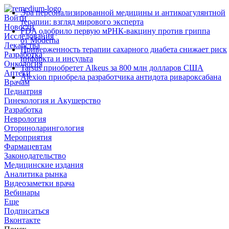
Эра персонализированной медицины и антикоагулянтной
Войти
терапии: взгляд мирового эксперта
Новости
FDA одобрило первую мРНК‑вакцину против гриппа
Исследования
от Moderna
Лекарства
Приверженность терапии сахарного диабета снижает риск
Разработка
инфаркта и инсульта
Онкология
Tarsus приобретет Alkeus за 800 млн долларов США
Аптеки
Alexion приобрела разработчика антидота ривароксабана
Врачам
Педиатрия
Гинекология и Акушерство
Разработка
Неврология
Оториноларингология
Мероприятия
Фармацевтам
Законодательство
Медицинские издания
Аналитика рынка
Видеозаметки врача
Вебинары
Еще
Подписаться
Вконтакте