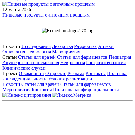
12 марта 2026
Пищевые продукты с аптечным прошлым
Новости
Исследования
Лекарства
Разработка
Аптеки
Онкология
Неврология
Мероприятия
Статьи
Статьи для врачей
Статьи для фармацевтов
Педиатрия
Акушерство и гинекология
Неврология
Гастроэнтерология
Клинические случаи
Проект
О компании
О проекте
Реклама
Контакты
Политика
конфиденциальности
Условия регистрации
Новости
Статьи для врачей
Статьи для фармацевтов
Мероприятия
Контакты
Политика конфиденциальности
Общество с ограниченной ответственностью «ГРУППА
РЕМЕДИУМ»
Адрес местонахождения: 105082, г. Москва, ул. Бакунинская, д.
71
ОГРН: 1067746819470 ИНН: 7701669956