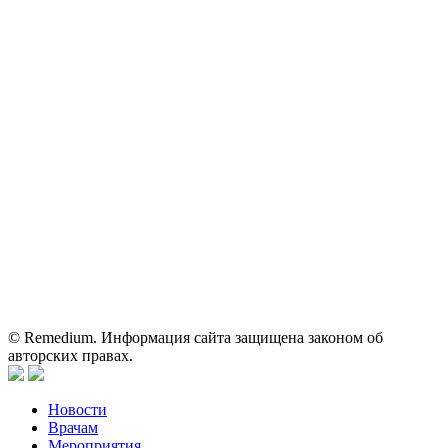
Контактные данные: Телефон:
+7 (495) 780-34-25
|
Электронная почта:
reklama@remedium.ru
На сайте используются изображения по лицензии
Shutterstock/FOTODOM, соблюдаются авторские права.
Вся информация, размещенная на веб-сайте, предназначена
исключительно для работников здравоохранения. Информация
о препаратах, отпускаемых по рецепту, предназначена только
для медицинских и фармацевтических специалистов.
Информация, содержащаяся на сайте, не должна использоваться
пациентами для принятия самостоятельного решения о
применении представленных лекарственных препаратов и не
может служить заменой очной консультации врача.
© Remedium. Информация сайта защищена законом об
авторских правах.
Новости
Врачам
Мероприятия