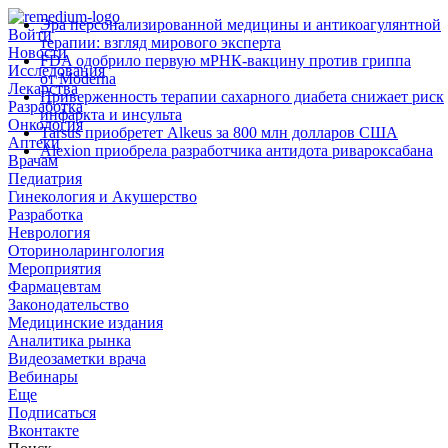
Эра персонализированной медицины и антикоагулянтной
Войти
терапии: взгляд мирового эксперта
Новости
FDA одобрило первую мРНК‑вакцину против гриппа
Исследования
от Moderna
Лекарства
Приверженность терапии сахарного диабета снижает риск
Разработка
инфаркта и инсульта
Онкология
Tarsus приобретет Alkeus за 800 млн долларов США
Аптеки
Alexion приобрела разработчика антидота ривароксабана
Врачам
Педиатрия
Гинекология и Акушерство
Разработка
Неврология
Оториноларингология
Мероприятия
Фармацевтам
Законодательство
Медицинские издания
Аналитика рынка
Видеозаметки врача
Вебинары
Еще
Подписаться
Вконтакте