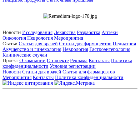
Новости
Исследования
Лекарства
Разработка
Аптеки
Онкология
Неврология
Мероприятия
Статьи
Статьи для врачей
Статьи для фармацевтов
Педиатрия
Акушерство и гинекология
Неврология
Гастроэнтерология
Клинические случаи
Проект
О компании
О проекте
Реклама
Контакты
Политика
конфиденциальности
Условия регистрации
Новости
Статьи для врачей
Статьи для фармацевтов
Мероприятия
Контакты
Политика конфиденциальности
Общество с ограниченной ответственностью «ГРУППА
РЕМЕДИУМ»
Адрес местонахождения: 105082, г. Москва, ул. Бакунинская, д.
71
ОГРН: 1067746819470 ИНН: 7701669956
Контактные данные: Телефон:
+7 (495) 780-34-25
|
Электронная почта:
reklama@remedium.ru