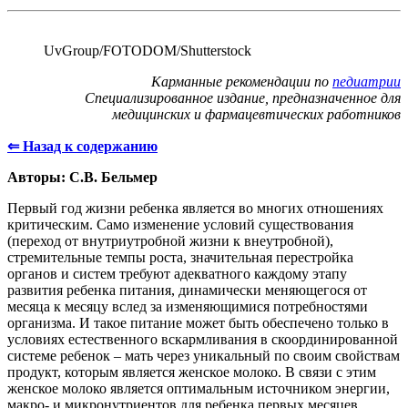
UvGroup/FOTODOM/Shutterstoсk
Карманные рекомендации по
педиатрии
Специализированное издание, предназначенное для
медицинских и фармацевтических работников
⇐
Назад к содержанию
Авторы: С.В. Бельмер
Первый год жизни ребенка является во многих отношениях
критическим. Само изменение условий существования
(переход от внутриутробной жизни к внеутробной),
стремительные темпы роста, значительная перестройка
органов и систем требуют адекватного каждому этапу
развития ребенка питания, динамически меняющегося от
месяца к месяцу вслед за изменяющимися потребностями
организма. И такое питание может быть обеспечено только в
условиях естественного вскармливания в скоординированной
системе ребенок – мать через уникальный по своим свойствам
продукт, которым является женское молоко. В связи с этим
женское молоко является оптимальным источником энергии,
макро- и микронутриентов для ребенка первых месяцев