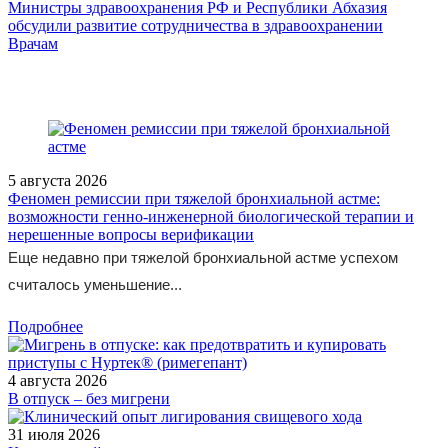
Министры здравоохранения РФ и Республики Абхазия
обсудили развитие сотрудничества в здравоохранении
/doctor/pediatrics/Estestvennoe_vskarmlivanie/
Врачам
5 августа 2026
Феномен ремиссии при тяжелой бронхиальной астме:
возможности генно-инженерной биологической терапии и
нерешенные вопросы верификации
Еще недавно при тяжелой бронхиальной астме успехом
считалось уменьшение...
Подробнее
4 августа 2026
В отпуск – без мигрени
31 июля 2026