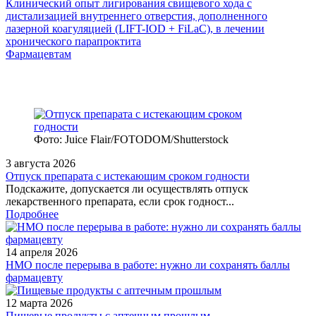
Клинический опыт лигирования свищевого хода с
дистализацией внутреннего отверстия, дополненного
лазерной коагуляцией (LIFT-IOD + FiLaC), в лечении
хронического парапроктита
Фармацевтам
Фото: Juice Flair/FOTODOM/Shutterstoсk
3 августа 2026
Отпуск препарата с истекающим сроком годности
Подскажите, допускается ли осуществлять отпуск
лекарственного препарата, если срок годност...
Подробнее
14 апреля 2026
НМО после перерыва в работе: нужно ли сохранять баллы
фармацевту
12 марта 2026
Пищевые продукты с аптечным прошлым