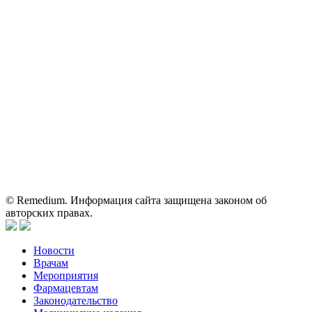
На сайте используются изображения по лицензии
Shutterstock/FOTODOM, соблюдаются авторские права.
Вся информация, размещенная на веб-сайте, предназначена
исключительно для работников здравоохранения. Информация
о препаратах, отпускаемых по рецепту, предназначена только
для медицинских и фармацевтических специалистов.
Информация, содержащаяся на сайте, не должна использоваться
пациентами для принятия самостоятельного решения о
применении представленных лекарственных препаратов и не
может служить заменой очной консультации врача.
© Remedium. Информация сайта защищена законом об
авторских правах.
Новости
Врачам
Мероприятия
Фармацевтам
Законодательство