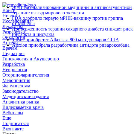
Эра персонализированной медицины и антикоагулянтной
Войти
терапии: взгляд мирового эксперта
Новости
FDA одобрило первую мРНК‑вакцину против гриппа
Исследования
от Moderna
Лекарства
Приверженность терапии сахарного диабета снижает риск
Разработка
инфаркта и инсульта
Онкология
Tarsus приобретет Alkeus за 800 млн долларов США
Аптеки
Alexion приобрела разработчика антидота ривароксабана
Врачам
Педиатрия
Гинекология и Акушерство
Разработка
Неврология
Оториноларингология
Мероприятия
Фармацевтам
Законодательство
Медицинские издания
Аналитика рынка
Видеозаметки врача
Вебинары
Еще
Подписаться
Вконтакте