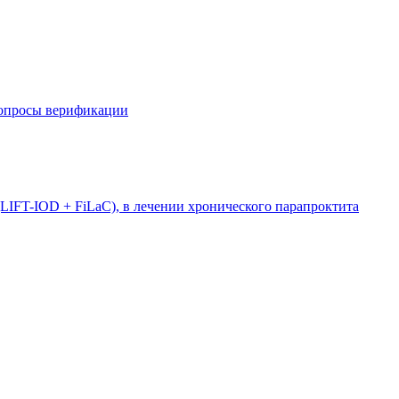
вопросы верификации
LIFT-IOD + FiLaC), в лечении хронического парапроктита