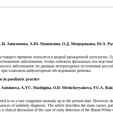
, С.И. Анисимова, А.Ю. Машигина, О.Д. Мещерякова, Ю.А. Ра
стоящего времени относятся к редкой врожденной патологии. О
 отношении заболевания, чтобы избежать фатальных последстви
 прогноз заболевания: по данным литературных источников росс
а при плановом амбулаторном обследовании ребенка.
 in paediatric practice
S.I. Anisimova, A.YU. Mashigina, O.D. Meshcheryakova, YU.A. Ra
ed to as a rare congenital anomaly up to the present date. However, desp
uences of untimely diagnosis. The article describes the main causes, path
ts a clinical discussion of the case of early detection of the Bland-Whi