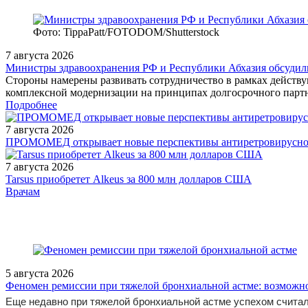
Фото: TippaPatt/FOTODOM/Shutterstock
7 августа 2026
Министры здравоохранения РФ и Республики Абхазия обсудили
Стороны намерены развивать сотрудничество в рамках действую
комплексной модернизации на принципах долгосрочного партн
Подробнее
7 августа 2026
ПРОМОМЕД открывает новые перспективы антиретровирусной
7 августа 2026
Tarsus приобретет Alkeus за 800 млн долларов США
/doctor/pediatrics/Opyt_ranney_diagnostiki_sindroma_Blanda_Uayta
Врачам
5 августа 2026
Феномен ремиссии при тяжелой бронхиальной астме: возможн
Еще недавно при тяжелой бронхиальной астме успехом считал