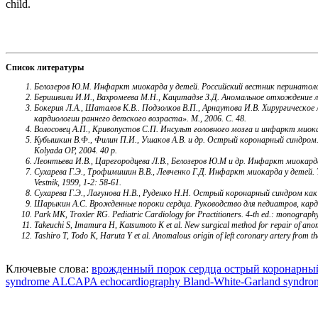
child.
Список литературы
Белозеров Ю.М. Инфаркт миокарда у детей. Российский вестник перинатолог
Беришвили И.И., Вахромеева М.Н., Кацитадзе З.Д. Аномальное отхождение ле
Бокерия Л.А., Шаталов К.В.. Подзолков В.П., Арнаутова И.В. Хирургическ
кардиологии раннего детского возраста». М., 2006. С. 48.
Волосовец А.П., Кривопустов С.П. Инсульт головного мозга и инфаркт миокард
Кубышкин В.Ф., Филин П.И., Ушаков А.В. и др. Острый коронарный синдром. Руко
Kolyada OP, 2004. 40 p.
Леонтьева И.В., Царегородцева Л.В., Белозеров Ю.М и др. Инфаркт миокард
Сухарева Г.Э., Трофимишин В.В., Левченко Г.Д. Инфаркт миокарда у детей. Тавр
Vestnik, 1999, 1-2: 58-61.
Сухарева Г.Э., Лагунова Н.В., Руденко Н.Н. Острый коронарный синдром как
Шарыкин А.С. Врожденные пороки сердца. Руководство для педиатров, кардио
Park MK, Troxler RG. Pediatric Cardiology for Practitioners. 4-th ed.: monograp
Takeuchi S, Imamura H, Katsumoto K et al. New surgical method for repair of anom
Tashiro T, Todo K, Haruta Y et al. Anomalous origin of left coronary artery from 
Ключевые слова:
врожденный порок сердца
острый коронарны
syndrome
ALCAPA
echocardiography
Bland-White-Garland syndro