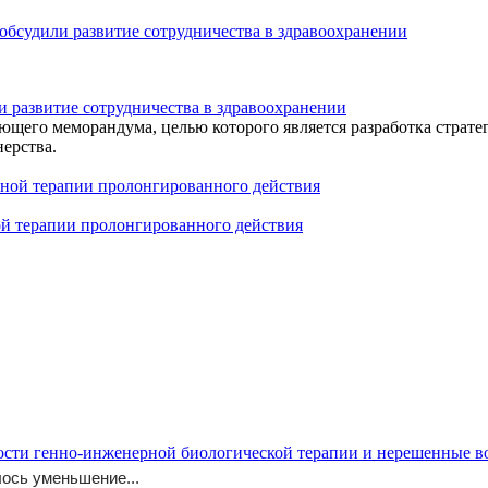
 развитие сотрудничества в здравоохранении
щего меморандума, целью которого является разработка стратег
ерства.
 терапии пролонгированного действия
_Agarlenda_v_pediatricheskoy_praktike/
ости генно-инженерной биологической терапии и нерешенные 
ось уменьшение...