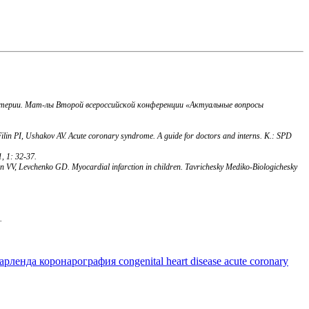
артерии. Мат-лы Второй всероссийской конференции «Актуальные вопросы
PI, Ushakov AV. Acute coronary syndrome. A guide for doctors and interns. K.: SPD
 1: 32-37.
, Levchenko GD. Myocardial infarction in children. Tavrichesky Mediko-Biologichesky
.
арленда
коронарография
congenital heart disease
acute coronary