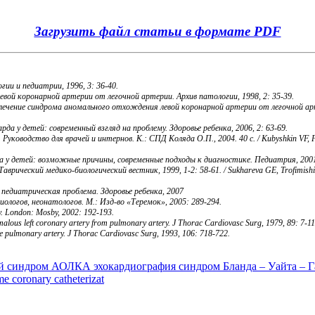
Загрузить файл статьи в формате PDF
ии и педиатрии, 1996, 3: 36-40.
вой коронарной артерии от легочной артерии. Архив патологии, 1998, 2: 35-39.
ое лечение синдрома аномального отхождения левой коронарной артерии от легочной 
а у детей: современный взгляд на проблему. Здоровье ребенка, 2006, 2: 63-69.
водство для врачей и интернов. К.: СПД Коляда О.П., 2004. 40 с. / Kubyshkin VF, Filin 
а у детей: возможные причины, современные подходы к диагностике. Педиатрия, 2001,
ический медико-биологический вестник, 1999, 1-2: 58-61. / Sukhareva GE, Trofimishin VV
 педиатрическая проблема. Здоровье ребенка, 2007
логов, неонатологов. М.: Изд-во «Теремок», 2005: 289-294.
hy. London: Mosby, 2002: 192-193.
alous left coronary artery from pulmonary artery. J Thorac Cardiovasc Surg, 1979, 89: 7-11
the pulmonary artery. J Thorac Cardiovasc Surg, 1993, 106: 718-722.
й синдром
АОЛКА
эхокардиография
синдром Бланда – Уайта – Г
me
coronary catheterizat