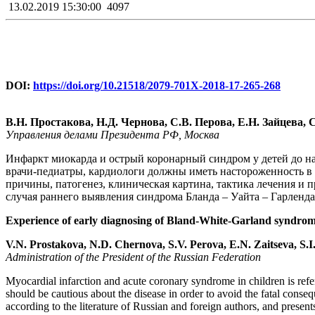
13.02.2019 15:30:00
4097
DOI:
https://doi.org/10.21518/2079-701X-2018-17-265-268
В.Н. Простакова, Н.Д. Чернова, С.В. Перова, Е.Н. Зайцева
Управления делами Президента РФ, Москва
Инфаркт миокарда и острый коронарный синдром у детей до на
врачи-педиатры, кардиологи должны иметь настороженность в
причины, патогенез, клиническая картина, тактика лечения и
случая раннего выявления синдрома Бланда – Уайта – Гарленд
Experience of early diagnosing of Bland-White-Garland syndrome
V.N. Prostakova, N.D. Chernova, S.V. Perova, E.N. Zaitseva, 
Administration of the President of the Russian Federation
Myocardial infarction and acute coronary syndrome in children is referr
should be cautious about the disease in order to avoid the fatal conseq
according to the literature of Russian and foreign authors, and presen