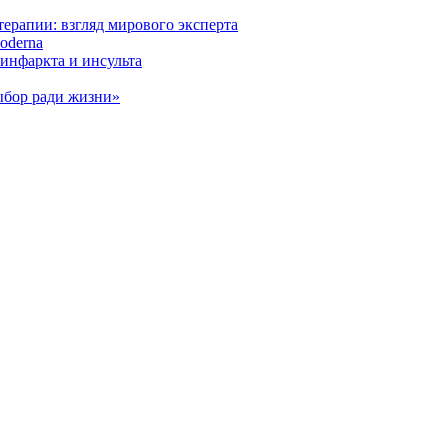
ерапии: взгляд мирового эксперта
oderna
инфаркта и инсульта
ыбор ради жизни»