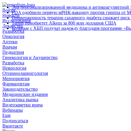
Эра персонализированной медицины и антикоагулянтной т
Войти
FDA одобрило первую мРНК‑вакцину против гриппа от M
Новости
Приверженность терапии сахарного диабета снижает риск 
Исследования
Tarsus приобретет Alkeus за 800 млн долларов США
Лекарства
Больные с ХБП получат надежду благодаря программе «В
Разработка
Онкология
Аптеки
Врачам
Педиатрия
Гинекология и Акушерство
Разработка
Неврология
Оториноларингология
Мероприятия
Фармацевтам
Законодательство
Медицинские издания
Аналитика рынка
Видеозаметки врача
Вебинары
Еще
Подписаться
Вконтакте