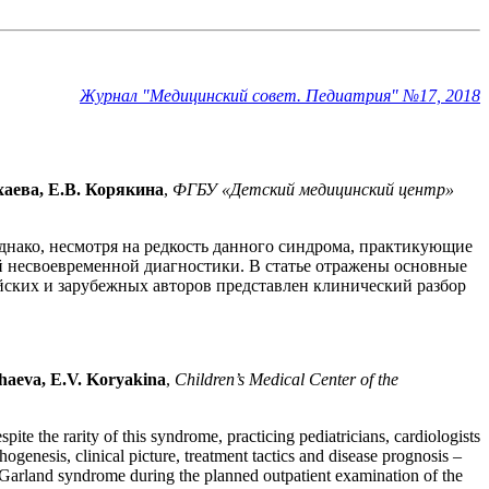
Журнал "Медицинский совет. Педиатрия" №17, 2018
хаева, Е.В. Корякина
,
ФГБУ «Детский медицинский центр»
днако, несмотря на редкость данного синдрома, практикующие
й несвоевременной диагностики. В статье отражены основные
ийских и зарубежных авторов представлен клинический разбор
khaeva, E.V. Koryakina
,
Children’s Medical Center of the
ite the rarity of this syndrome, practicing pediatricians, cardiologists
ogenesis, clinical picture, treatment tactics and disease prognosis –
te-Garland syndrome during the planned outpatient examination of the