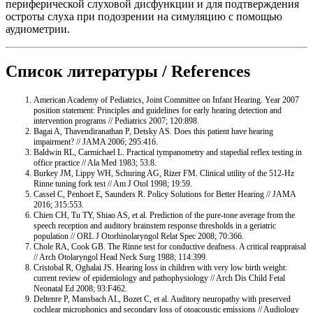
периферической слуховой дисфункции и для подтверждения
остроты слуха при подозрении на симуляцию с помощью
аудиометрии.
Список литературы / References
American Academy of Pediatrics, Joint Committee on Infant Hearing. Year 2007
position statement: Principles and guidelines for early hearing detection and
intervention programs // Pediatrics 2007; 120:898.
Bagai A, Thavendiranathan P, Detsky AS. Does this patient have hearing
impairment? // JAMA 2006; 295:416.
Baldwin RL, Carmichael L. Practical tympanometry and stapedial reflex testing in
office practice // Ala Med 1983; 53:8.
Burkey JM, Lippy WH, Schuring AG, Rizer FM. Clinical utility of the 512-Hz
Rinne tuning fork test // Am J Otol 1998; 19:59.
Cassel C, Penhoet E, Saunders R. Policy Solutions for Better Hearing // JAMA
2016; 315:553.
Chien CH, Tu TY, Shiao AS, et al. Prediction of the pure-tone average from the
speech reception and auditory brainstem response thresholds in a geriatric
population // ORL J Otorhinolaryngol Relat Spec 2008; 70:366.
Chole RA, Cook GB. The Rinne test for conductive deafness. A critical reappraisal
// Arch Otolaryngol Head Neck Surg 1988; 114:399.
Cristobal R, Oghalai JS. Hearing loss in children with very low birth weight:
current review of epidemiology and pathophysiology // Arch Dis Child Fetal
Neonatal Ed 2008; 93:F462.
Deltenre P, Mansbach AL, Bozet C, et al. Auditory neuropathy with preserved
cochlear microphonics and secondary loss of otoacoustic emissions // Audiology