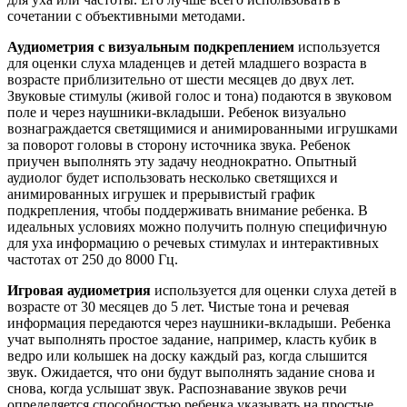
сочетании с объективными методами.
Аудиометрия с визуальным подкреплением
используется
для оценки слуха младенцев и детей младшего возраста в
возрасте приблизительно от шести месяцев до двух лет.
Звуковые стимулы (живой голос и тона) подаются в звуковом
поле и через наушники-вкладыши. Ребенок визуально
вознаграждается светящимися и анимированными игрушками
за поворот головы в сторону источника звука. Ребенок
приучен выполнять эту задачу неоднократно. Опытный
аудиолог будет использовать несколько светящихся и
анимированных игрушек и прерывистый график
подкрепления, чтобы поддерживать внимание ребенка. В
идеальных условиях можно получить полную специфичную
для уха информацию о речевых стимулах и интерактивных
частотах от 250 до 8000 Гц.
Игровая аудиометрия
используется для оценки слуха детей в
возрасте от 30 месяцев до 5 лет. Чистые тона и речевая
информация передаются через наушники-вкладыши. Ребенка
учат выполнять простое задание, например, класть кубик в
ведро или колышек на доску каждый раз, когда слышится
звук. Ожидается, что они будут выполнять задание снова и
снова, когда услышат звук. Распознавание звуков речи
определяется способностью ребенка указывать на простые