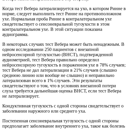
Когда тест Вебера латерализируется на ухо, в котором Ринне в
норме, следует выполнить тест Ринне на противоположном
ухе. Нормальная проба Ринне в контралатеральном ухе
свидетельствует о сенсоневральной тугоухости в этом
контралатеральном ухе. В этой ситуации показана
аудиограмма.
В некоторых случаях тест Вебера может быть ненадежным. В
одном исследовании 250 пациентов с внезапной
нейросенсорной тугоухостью (ВНСТ), подтвержденной
аудиометрией, тест Вебера правильно определил
нейросенсорную тугоухость в пораженном ухе в 78% случаев;
тест Вебера не дал латерализации в 21% случаев (слышно
среднюю линию или вообще не слышно) и неправильно
латерализован всего в 1% случаев. Эти результаты
свидетельствуют о том, что в условиях внезапной потери
слуха требуется дальнейшая оценка ВНСТ, если тест Вебера
не латерализирует.
Кондуктивная тугоухость с одной стороны свидетельствует о
заболевании наружного или среднего уха.
Постепенная сенсоневральная тугоухость с одной стороны
предполагает заболевание внутреннего уха, такое как болезнь