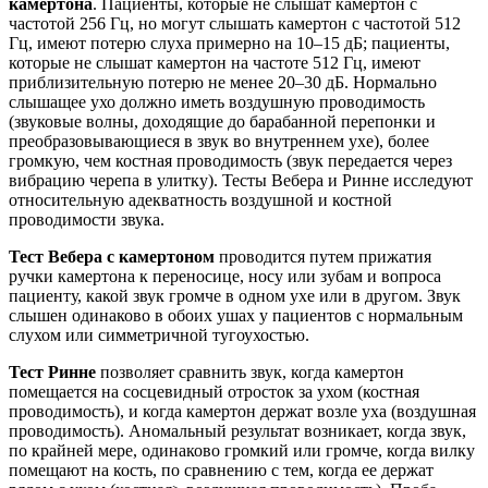
камертона
. Пациенты, которые не слышат камертон с
частотой 256 Гц, но могут слышать камертон с частотой 512
Гц, имеют потерю слуха примерно на 10–15 дБ; пациенты,
которые не слышат камертон на частоте 512 Гц, имеют
приблизительную потерю не менее 20–30 дБ. Нормально
слышащее ухо должно иметь воздушную проводимость
(звуковые волны, доходящие до барабанной перепонки и
преобразовывающиеся в звук во внутреннем ухе), более
громкую, чем костная проводимость (звук передается через
вибрацию черепа в улитку). Тесты Вебера и Ринне исследуют
относительную адекватность воздушной и костной
проводимости звука.
Тест Вебера с камертоном
проводится путем прижатия
ручки камертона к переносице, носу или зубам и вопроса
пациенту, какой звук громче в одном ухе или в другом. Звук
слышен одинаково в обоих ушах у пациентов с нормальным
слухом или симметричной тугоухостью.
Тест Ринне
позволяет сравнить звук, когда камертон
помещается на сосцевидный отросток за ухом (костная
проводимость), и когда камертон держат возле уха (воздушная
проводимость). Аномальный результат возникает, когда звук,
по крайней мере, одинаково громкий или громче, когда вилку
помещают на кость, по сравнению с тем, когда ее держат