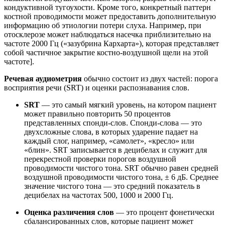
кондуктивной тугоухости. Кроме того, конкретный паттерн
костной проводимости может предоставить дополнительную
информацию об этиологии потери слуха. Например, при
отосклерозе может наблюдаться насечка приблизительно на
частоте 2000 Гц («зазубрина Кархарта»), которая представляет
собой частичное закрытие костно-воздушной щели на этой
частоте].
Речевая аудиометрия
обычно состоит из двух частей: порога
восприятия речи (SRT) и оценки распознавания слов.
SRT
— это самый мягкий уровень, на котором пациент
может правильно повторить 50 процентов
представленных спонди-слов. Спонди-слова — это
двухсложные слова, в которых ударение падает на
каждый слог, например, «самолет», «кресло» или
«блин». SRT записывается в децибелах и служит для
перекрестной проверки порогов воздушной
проводимости чистого тона. SRT обычно равен средней
воздушной проводимости чистого тона, ± 6 дБ. Среднее
значение чистого тона — это средний показатель в
децибелах на частотах 500, 1000 и 2000 Гц.
Оценка различения слов
— это процент фонетически
сбалансированных слов, которые пациент может