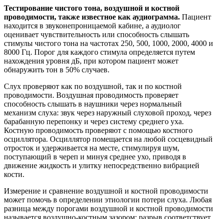
Тестирование чистого тона, воздушной и костной
проводимости, также известное как аудиограмма.
Пациент
находится в звуконепроницаемой кабине, а аудиолог
оценивает чувствительность или способность слышать
стимулы чистого тона на частотах 250, 500, 1000, 2000, 4000 и
8000 Гц. Порог для каждого стимула определяется путем
нахождения уровня дБ, при котором пациент может
обнаружить тон в 50% случаев.
Слух проверяют как по воздушной, так и по костной
проводимости. Воздушная проводимость проверяет
способность слышать в наушники через нормальный
механизм слуха: звук через наружный слуховой проход, через
барабанную перепонку и через систему среднего уха.
Костную проводимость проверяют с помощью костного
осциллятора. Осциллятор помещается на любой сосцевидный
отросток и удерживается на месте, стимулируя шум,
поступающий в череп и минуя среднее ухо, приводя в
движение жидкость и улитку непосредственно вибрацией
кости.
Измерение и сравнение воздушной и костной проводимости
может помочь в определении этиологии потери слуха. Любая
разница между порогами воздушной и костной проводимости
называется воздушно-костным зазором; разрыв соответствует