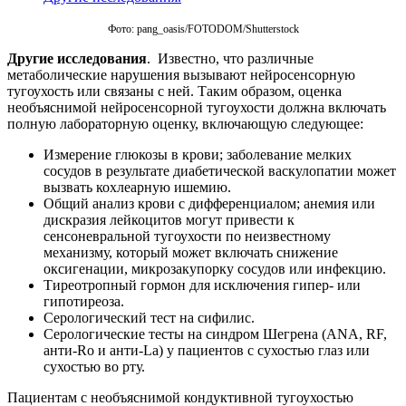
Фото: pang_oasis/FOTODOM/Shutterstoсk
Другие исследования
. Известно, что различные
метаболические нарушения вызывают нейросенсорную
тугоухость или связаны с ней. Таким образом, оценка
необъяснимой нейросенсорной тугоухости должна включать
полную лабораторную оценку, включающую следующее:
Измерение глюкозы в крови; заболевание мелких
сосудов в результате диабетической васкулопатии может
вызвать кохлеарную ишемию.
Общий анализ крови с дифференциалом; анемия или
дискразия лейкоцитов могут привести к
сенсоневральной тугоухости по неизвестному
механизму, который может включать снижение
оксигенации, микрозакупорку сосудов или инфекцию.
Тиреотропный гормон для исключения гипер- или
гипотиреоза.
Серологический тест на сифилис.
Серологические тесты на синдром Шегрена (ANA, RF,
анти-Ro и анти-La) у пациентов с сухостью глаз или
сухостью во рту.
Пациентам с необъяснимой кондуктивной тугоухостью