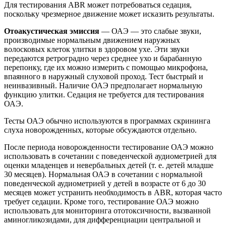
Для тестирования ABR может потребоваться седация,
поскольку чрезмерное движение может исказить результаты.
Отоакустическая эмиссия
— ОАЭ — это слабые звуки,
производимые нормальным движением наружных
волосковых клеток улитки в здоровом ухе. Эти звуки
передаются ретроградно через среднее ухо и барабанную
перепонку, где их можно измерить с помощью микрофона,
впаянного в наружный слуховой проход. Тест быстрый и
неинвазивный. Наличие ОАЭ предполагает нормальную
функцию улитки. Седация не требуется для тестирования
ОАЭ.
Тесты ОАЭ обычно используются в программах скрининга
слуха новорожденных, которые обсуждаются отдельно.
После периода новорожденности тестирование ОАЭ можно
использовать в сочетании с поведенческой аудиометрией для
оценки младенцев и невербальных детей (т. е. детей младше
30 месяцев). Нормальная ОАЭ в сочетании с нормальной
поведенческой аудиометрией у детей в возрасте от 6 до 30
месяцев может устранить необходимость в ABR, которая часто
требует седации. Кроме того, тестирование ОАЭ можно
использовать для мониторинга ототоксичности, вызванной
аминогликозидами, для дифференциации центральной и