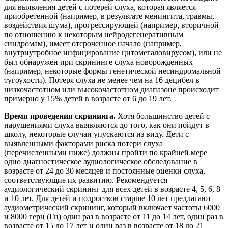
для выявления детей с потерей слуха, которая является
приобретенной (например, в результате менингита, травмы,
воздействия шума), прогрессирующей (например, вторичной
по отношению к некоторым нейродегенеративным
синдромам), имеет отсроченное начало (например,
внутриутробное инфицирование цитомегаловирусом), или не
был обнаружен при скрининге слуха новорожденных
(например, некоторые формы генетической несиндромальной
тугоухости). Потеря слуха не менее чем на 16 децибел в
низкочастотном или высокочастотном диапазоне происходит
примерно у 15% детей в возрасте от 6 до 19 лет.
Время проведения скрининга.
Хотя большинство детей с
нарушениями слуха выявляются до того, как они пойдут в
школу, некоторые случаи упускаются из виду. Дети с
выявленными факторами риска потери слуха
(перечисленными ниже) должны пройти по крайней мере
одно диагностическое аудиологическое обследование в
возрасте от 24 до 30 месяцев и постоянные оценки слуха,
соответствующие их развитию. Рекомендуется
аудиологический скрининг для всех детей в возрасте 4, 5, 6, 8
и 10 лет. Для детей и подростков старше 10 лет предлагают
аудиометрический скрининг, который включает частоты 6000
и 8000 герц (Гц) один раз в возрасте от 11 до 14 лет, один раз в
возрасте от 15 до 17 лет и один раз в возрасте от 18 до 21