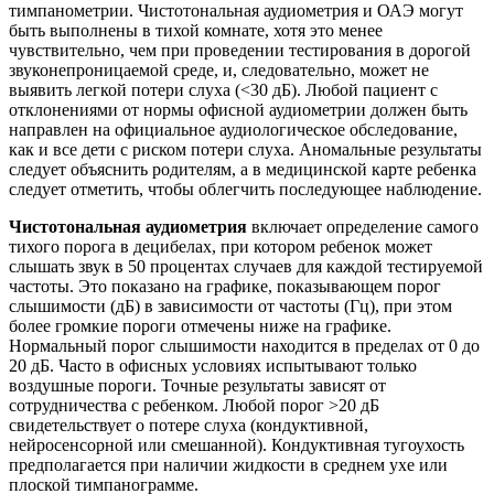
тимпанометрии. Чистотональная аудиометрия и ОАЭ могут
быть выполнены в тихой комнате, хотя это менее
чувствительно, чем при проведении тестирования в дорогой
звуконепроницаемой среде, и, следовательно, может не
выявить легкой потери слуха (<30 дБ). Любой пациент с
отклонениями от нормы офисной аудиометрии должен быть
направлен на официальное аудиологическое обследование,
как и все дети с риском потери слуха. Аномальные результаты
следует объяснить родителям, а в медицинской карте ребенка
следует отметить, чтобы облегчить последующее наблюдение.
Чистотональная аудиометрия
включает определение самого
тихого порога в децибелах, при котором ребенок может
слышать звук в 50 процентах случаев для каждой тестируемой
частоты. Это показано на графике, показывающем порог
слышимости (дБ) в зависимости от частоты (Гц), при этом
более громкие пороги отмечены ниже на графике.
Нормальный порог слышимости находится в пределах от 0 до
20 дБ. Часто в офисных условиях испытывают только
воздушные пороги. Точные результаты зависят от
сотрудничества с ребенком. Любой порог >20 дБ
свидетельствует о потере слуха (кондуктивной,
нейросенсорной или смешанной). Кондуктивная тугоухость
предполагается при наличии жидкости в среднем ухе или
плоской тимпанограмме.