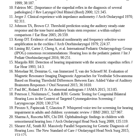
1999; 38:187.
Faleiros MC. [Importance of the stapedial reflex in the diagnosis of several
pathologies] // Rev Laryngol Otol Rhinol (Bord) 2000; 121:345.
Jerger J. Clinical experience with impedance audiometry // Arch Otolaryngol 1970;
92:311.
Johnson TA, Brown CJ. Threshold prediction using the auditory steady-state
response and the tone burst auditory brain stem response: a within-subject
comparison // Ear Hear 2005; 26:559.
Kemp DT. Evidence of mechanical nonlinearity and frequency selective wave
amplification in the cochlea // Arch Otorhinolaryngol 1979; 224:37.
Liming BJ, Carter J, Cheng A, et al. International Pediatric Otolaryngology Group
(IPOG) consensus recommendations: Hearing loss in the pediatric patient // Int J
Pediatr Otorhinolaryngol 2016; 90:251.
Margolis RH. Detection of hearing impairment with the acoustic stapedius reflex //
Ear Hear 1993; 14:3.
Metselaar M, Demirtas G, van Immerzeel T, van der Schroeff M. Evaluation of
Magnetic Resonance Imaging Diagnostic Approaches for Vestibular Schwannoma
Based on Hearing Threshold Differences Between Ears: Added Value of Auditory
Brainstem Responses // Otol Neurotol 2015; 36:1610.
Paul BC, Roland JT Jr. An abnormal audiogram // JAMA 2015; 313:85.
Peterson J, Nishimura C, Smith RJH. Genetic Testing for Congenital Bilateral
Hearing Loss in the Context of Targeted Cytomegalovirus Screening //
Laryngoscope 2020; 130:2714.
Pirozzo S, Papinczak T, Glasziou P. Whispered voice test for screening for hearing
impairment in adults and children: systematic review // BMJ 2003; 327:967.
Sharma A, Ruscetta MN, Chi DH. Ophthalmologic findings in children with
sensorineural hearing loss // Arch Otolaryngol Head Neck Surg 2009; 135:119.
Shearer AE, Smith RJ. Massively Parallel Sequencing for Genetic Diagnosis of
Hearing Loss: The New Standard of Care // Otolaryngol Head Neck Surg 2015;
153:175.