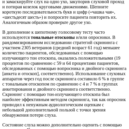
и замаскируйте слух на одно ухо, закупорив слуховой проход
и потирая козелок круговыми движениями. Шепните
короткую последовательность букв и цифр («чашка чая»,
«шестьдесят шесть») и попросите пациента повторить их.
Аналогичным образом проверьте другое ухо.
В дополнение к шепотному голосовому тесту часто
используются
тональные отоскопы
и/или опросники. В
рандомизированном исследовании стратегий скрининга с
участием 2305 ветеранов (средний возраст 61 год) меньшее
количество пациентов, обследованных с помощью
излучающего тон отоскопа, оказались положительными (19
процентов по сравнению с 59 и 64 процентами пациентов,
обследованных с помощью вопросника и двойного скрининга
[анкета и отоскоп], соответственно). Использование слуховых
аппаратов через год после скрининга составило 6 % в группе
с тональным отоскопом по сравнению с 4 и 7 % в группах
анкетирования и двойного скрининга соответственно.
Скрининг с помощью тон-излучающего отоскопа был
наиболее эффективным методом скрининга, так как опросник
приводил к ненужным аудиологическим оценкам с
небольшой дополнительной пользой с точки зрения
обнаружения потери слуха.
Состояние слуха можно дополнительно оценить с помощью