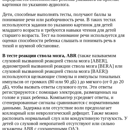
картинки по указанию аудиолога.
Дети, способные выполнять тесты, получают баллы за
понимание речи или разборчивость речи. В таких тестах
используются задания по указанию картинок для детей
младшего возраста и требуются навыки чтения для детей
старшего возраста. Тест на понимание речи используется для
оценки способности ребенка слышать и понимать речь в
тихой и шумной обстановке.
В тесте реакции ствола мозга, ABR
(также называемом
слуховой вызванной реакцией ствола мозга [ABER],
аудиометрией вызванной реакции ствола мозга [BERA] или
слуховой вызванной реакцией ствола мозга [BAER])
используются щелкающие стимулы и импульсы тональных
импульсов от громких (80 или 90 дБ) ) до мягкого (от 0 до 20
дБ), чтобы вызвать ответы слухового пути. Эти ответы
регистрируются с помощью электродов, размещенных на
голове и ушах ребенка. Компьютер усредняет ответы, и
сгенерированные сигналы сравниваются с нормативными
данными. Задержка или отсутствие волн предполагает
кохлеарный или неврологический дефицит. Также можно
распознать нормальный слух или кондуктивную тугоухость. У
детей со слуховой невропатией отсутствуют или сильно
искажены ABR с сохраненными ОАЭ.