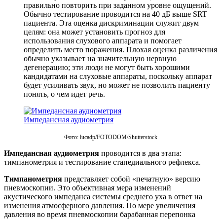
правильно повторить при заданном уровне ощущений.
Обычно тестирование проводится на 40 дБ выше SRT
пациента. Эта оценка дискриминации служит двум
целям: она может установить прогноз для
использования слухового аппарата и помогает
определить место поражения. Плохая оценка различения
обычно указывает на значительную нервную
дегенерацию; эти люди не могут быть хорошими
кандидатами на слуховые аппараты, поскольку аппарат
будет усиливать звук, но может не позволить пациенту
понять, о чем идет речь.
Импедансная аудиометрия
Фото: lucadp/FOTODOM/Shutterstoсk
Импедансная аудиометрия
проводится в два этапа:
тимпанометрия и тестирование стапедиального рефлекса.
Тимпанометрия
представляет собой «печатную» версию
пневмоскопии. Это объективная мера изменений
акустического импеданса системы среднего уха в ответ на
изменения атмосферного давления. По мере увеличения
давления во время пневмоскопии барабанная перепонка