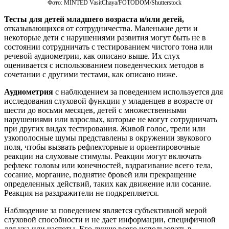
Фото: MINTED VasitChaya/FOTODOM/Shutterstoсk
Тесты для детей младшего возраста и/или детей,
отказывающихся от сотрудничества. Маленькие дети и
некоторые дети с нарушениями развития могут быть не в
состоянии сотрудничать с тестированием чистого тона или
речевой аудиометрии, как описано выше. Их слух
оценивается с использованием поведенческих методов в
сочетании с другими тестами, как описано ниже.
Аудиометрия
с наблюдением за поведением используется для
исследования слуховой функции у младенцев в возрасте от
шести до восьми месяцев, детей с множественными
нарушениями или взрослых, которые не могут сотрудничать
при других видах тестирования. Живой голос, трели или
узкополосные шумы представлены в окружении звукового
поля, чтобы вызвать рефлекторные и ориентировочные
реакции на слуховые стимулы. Реакции могут включать
рефлекс головы или конечностей, вздрагивание всего тела,
сосание, моргание, поднятие бровей или прекращение
определенных действий, таких как движение или сосание.
Реакция на раздражители не подкрепляется.
Наблюдение за поведением является субъективной мерой
слуховой способности и не дает информации, специфичной
для уха или частоты. Его лучше всего использовать в