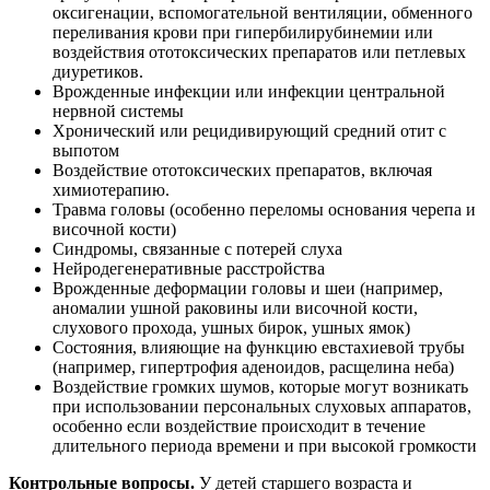
оксигенации, вспомогательной вентиляции, обменного
переливания крови при гипербилирубинемии или
воздействия ототоксических препаратов или петлевых
диуретиков.
Врожденные инфекции или инфекции центральной
нервной системы
Хронический или рецидивирующий средний отит с
выпотом
Воздействие ототоксических препаратов, включая
химиотерапию.
Травма головы (особенно переломы основания черепа и
височной кости)
Синдромы, связанные с потерей слуха
Нейродегенеративные расстройства
Врожденные деформации головы и шеи (например,
аномалии ушной раковины или височной кости,
слухового прохода, ушных бирок, ушных ямок)
Состояния, влияющие на функцию евстахиевой трубы
(например, гипертрофия аденоидов, расщелина неба)
Воздействие громких шумов, которые могут возникать
при использовании персональных слуховых аппаратов,
особенно если воздействие происходит в течение
длительного периода времени и при высокой громкости
Контрольные вопросы.
У детей старшего возраста и