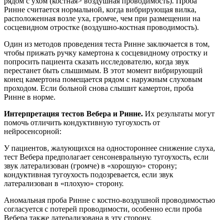
рядом с ухом (костная> воздушная проводимость). Проба
Ринне считается нормальной, когда вибрирующая вилка,
расположенная возле уха, громче, чем при размещении на
сосцевидном отростке (воздушно-костная проводимость).
Один из методов проведения теста Ринне заключается в том,
чтобы прижать ручку камертона к сосцевидному отростку и
попросить пациента сказать исследователю, когда звук
перестанет быть слышимым. В этот момент вибрирующий
конец камертона помещается рядом с наружным слуховым
проходом. Если больной снова слышит камертон, проба
Ринне в норме.
Интерпретация тестов Вебера и Ринне.
Их результаты могут
помочь отличить кондуктивную тугоухость от
нейросенсорной:
У пациентов, жалующихся на одностороннее снижение слуха,
тест Вебера предполагает сенсоневральную тугоухость, если
звук латерализован (громче) в «хорошую» сторону;
кондуктивная тугоухость подозревается, если звук
латерализован в «плохую» сторону.
Аномальная проба Ринне с костно-воздушной проводимостью
согласуется с потерей проводимости, особенно если проба
Вебера также латерализована в эту сторону.