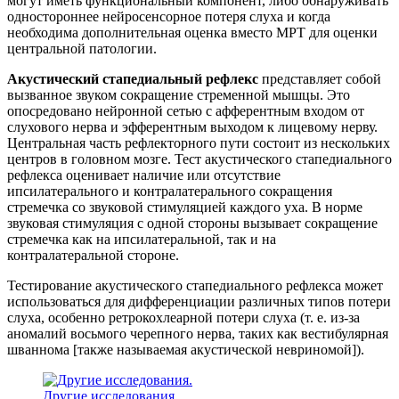
могут иметь функциональный компонент, либо обнаруживать
одностороннее нейросенсорное потеря слуха и когда
необходима дополнительная оценка вместо МРТ для оценки
центральной патологии.
Акустический стапедиальный рефлекс
представляет собой
вызванное звуком сокращение стременной мышцы. Это
опосредовано нейронной сетью с афферентным входом от
слухового нерва и эфферентным выходом к лицевому нерву.
Центральная часть рефлекторного пути состоит из нескольких
центров в головном мозге. Тест акустического стапедиального
рефлекса оценивает наличие или отсутствие
ипсилатерального и контралатерального сокращения
стремечка со звуковой стимуляцией каждого уха. В норме
звуковая стимуляция с одной стороны вызывает сокращение
стремечка как на ипсилатеральной, так и на
контралатеральной стороне.
Тестирование акустического стапедиального рефлекса может
использоваться для дифференциации различных типов потери
слуха, особенно ретрокохлеарной потери слуха (т. е. из-за
аномалий восьмого черепного нерва, таких как вестибулярная
шваннома [также называемая акустической невриномой]).
Другие исследования.