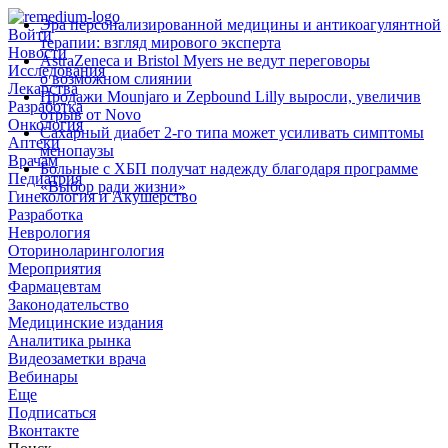
Эра персонализированной медицины и антикоагулянтной
Войти
терапии: взгляд мирового эксперта
Новости
AstraZeneca и Bristol Myers не ведут переговоры
Исследования
о возможном слиянии
Лекарства
Продажи Mounjaro и Zepbound Lilly выросли, увеличив
Разработка
отрыв от Novo
Онкология
Сахарный диабет 2‑го типа может усиливать симптомы
Аптеки
менопаузы
Врачам
Больные с ХБП получат надежду благодаря программе
Педиатрия
«Выбор ради жизни»
Гинекология и Акушерство
Разработка
Неврология
Оториноларингология
Мероприятия
Фармацевтам
Законодательство
Медицинские издания
Аналитика рынка
Видеозаметки врача
Вебинары
Еще
Подписаться
Вконтакте