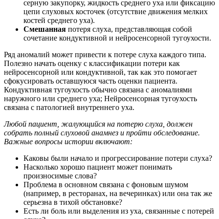
серную закупорку, жидкость среднего уха или фиксацию
цепи слуховых косточек (отсутствие движения мелких
костей среднего уха).
Смешанная
потеря слуха, представляющая собой
сочетание кондуктивной и нейросенсорной тугоухости.
Ряд аномалий может привести к потере слуха каждого типа.
Полезно начать оценку с классификации потери как
нейросенсорной или кондуктивной, так как это помогает
сфокусировать оставшуюся часть оценки пациента.
Кондуктивная тугоухость обычно связана с аномалиями
наружного или среднего уха; Нейросенсорная тугоухость
связана с патологией внутреннего уха.
Любой пациент, жалующийся на потерю слуха, должен
собрать полный слуховой анамнез и пройти обследование.
Важные вопросы истории включают:
Каковы были начало и прогрессирование потери слуха?
Насколько хорошо пациент может понимать
произносимые слова?
Проблема в основном связана с фоновым шумом
(например, в ресторанах, на вечеринках) или она так же
серьезна в тихой обстановке?
Есть ли боль или выделения из уха, связанные с потерей