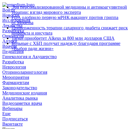
Эра персонализированной медицины и антикоагулянтной
Войти
терапии: взгляд мирового эксперта
Новости
FDA одобрило первую мРНК‑вакцину против гриппа
Исследования
от Moderna
Лекарства
Приверженность терапии сахарного диабета снижает риск
Разработка
инфаркта и инсульта
Онкология
Tarsus приобретет Alkeus за 800 млн долларов США
Аптеки
Больные с ХБП получат надежду благодаря программе
Врачам
«Выбор ради жизни»
Педиатрия
Гинекология и Акушерство
Разработка
Неврология
Оториноларингология
Мероприятия
Фармацевтам
Законодательство
Медицинские издания
Аналитика рынка
Видеозаметки врача
Вебинары
Еще
Подписаться
Вконтакте