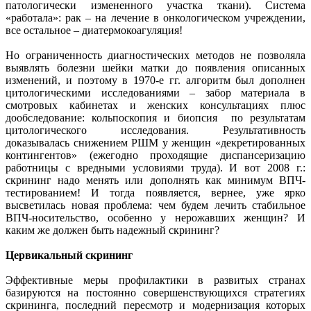
патологически измененного участка ткани). Система
«работала»: рак – на лечение в онкологическом учреждении,
все остальное – диатермокоагуляция!
Но ограниченность диагностических методов не позволяла
выявлять болезни шейки матки до появления описанных
изменений, и поэтому в 1970-е гг. алгоритм был дополнен
цитологическими исследованиями – забор материала в
смотровых кабинетах и женских консультациях плюс
дообследование: кольпоскопия и биопсия по результатам
цитологического исследования. Результативность
доказывалась снижением РШМ у женщин «декретированных
контингентов» (ежегодно проходящие диспансеризацию
работницы с вредными условиями труда). И вот 2008 г.:
скрининг надо менять или дополнять как минимум ВПЧ-
тестированием! И тогда появляется, вернее, уже ярко
высветилась новая проблема: чем будем лечить стабильное
ВПЧ-носительство, особенно у нерожавших женщин? И
каким же должен быть надежный скрининг?
Цервикальный скрининг
Эффективные меры профилактики в развитых странах
базируются на постоянно совершенствующихся стратегиях
скрининга, последний пересмотр и модернизация которых