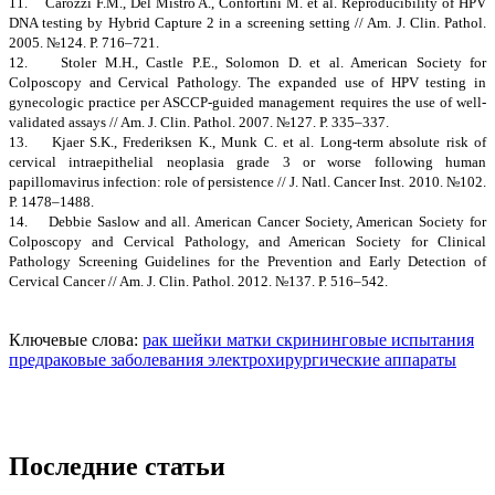
11. Carozzi F.M., Del Mistro A., Confortini M. et al. Reproducibility of HPV
DNA testing by Hybrid Capture 2 in a screening setting // Am. J. Clin. Pathol.
2005. №124. Р. 716–721.
12. Stoler M.H., Castle P.E., Solomon D. et al. American Society for
Colposcopy and Cervical Pathology. The expanded use of HPV testing in
gynecologic practice per ASCCP-guided management requires the use of well-
validated assays // Am. J. Clin. Pathol. 2007. №127. Р. 335–337.
13. Kjaer S.K., Frederiksen K., Munk C. et al. Long-term absolute risk of
cervical intraepithelial neoplasia grade 3 or worse following human
papillomavirus infection: role of persistence // J. Natl. Cancer Inst. 2010. №102.
Р. 1478–1488.
14. Debbie Saslow and all. American Cancer Society, American Society for
Colposcopy and Cervical Pathology, and American Society for Clinical
Pathology Screening Guidelines for the Prevention and Early Detection of
Cervical Cancer // Am. J. Clin. Pathol. 2012. №137. Р. 516–542.
Ключевые слова:
рак шейки матки
скрининговые испытания
предраковые заболевания
электрохирургические аппараты
Последние статьи