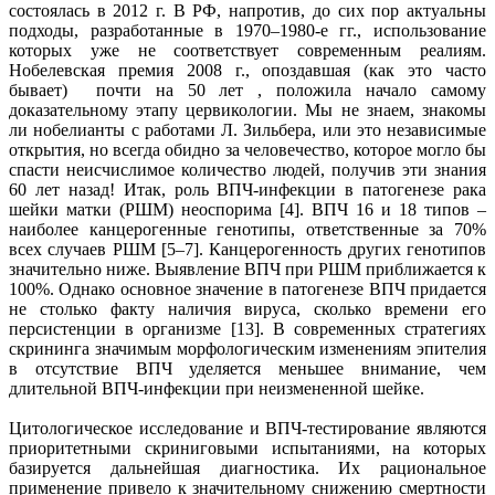
состоялась в 2012 г. В РФ, напротив, до сих пор актуальны
подходы, разработанные в 1970–1980-е гг., использование
которых уже не соответствует современным реалиям.
Нобелевская премия 2008 г., опоздавшая (как это часто
бывает) почти на 50 лет , положила начало самому
доказательному этапу цервикологии. Мы не знаем, знакомы
ли нобелианты с работами Л. Зильбера, или это независимые
открытия, но всегда обидно за человечество, которое могло бы
спасти неисчислимое количество людей, получив эти знания
60 лет назад! Итак, роль ВПЧ-инфекции в патогенезе рака
шейки матки (РШМ) неоспорима [4]. ВПЧ 16 и 18 типов –
наиболее канцерогенные генотипы, ответственные за 70%
всех случаев РШМ [5–7]. Канцерогенность других генотипов
значительно ниже. Выявление ВПЧ при РШМ приближается к
100%. Однако основное значение в патогенезе ВПЧ придается
не столько факту наличия вируса, сколько времени его
персистенции в организме [13]. В современных стратегиях
скрининга значимым морфологическим изменениям эпителия
в отсутствие ВПЧ уделяется меньшее внимание, чем
длительной ВПЧ-инфекции при неизмененной шейке.
Цитологическое исследование и ВПЧ-тестирование являются
приоритетными скриниговыми испытаниями, на которых
базируется дальнейшая диагностика. Их рациональное
применение привело к значительному снижению смертности