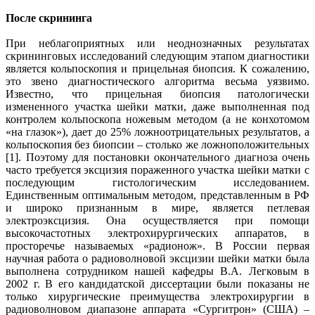
После скрининга
При неблагоприятных или неоднозначных результатах
скрининговых исследований следующим этапом диагностики
является кольпоскопия и прицельная биопсия. К сожалению,
это звено диагностического алгоритма весьма уязвимо.
Известно, что прицельная биопсия патологически
измененного участка шейки матки, даже выполненная под
контролем кольпоскопа ножевым методом (а не конхотомом
«на глазок»), дает до 25% ложноотрицательных результатов, а
кольпоскопия без биопсии – столько же ложноположительных
[1]. Поэтому для постановки окончательного диагноза очень
часто требуется эксцизия пораженного участка шейки матки с
последующим гистологическим исследованием.
Единственным оптимальным методом, представленным в РФ
и широко признанным в мире, является петлевая
электроэксцизия. Она осуществляется при помощи
высокочастотных электрохирургических аппаратов, в
просторечье называемых «радионож». В России первая
научная работа о радиоволновой эксцизии шейки матки была
выполнена сотрудником нашей кафедры В.А. Легковым в
2002 г. В его кандидатской диссертации были показаны не
только хирургические преимущества электрохирургии в
радиоволновом диапазоне аппарата «Сургитрон» (США) –