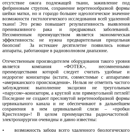
отсутствие ожога подлежащей ткани, заживление под
фибриновым струпом, сохранение веретенообразной формы
шейки матки, но и гораздо большее идеологическое значение
возможности гистологического исследования всей удаленной
ткани! Это резко повышает результативность выявления
преинвазивного рака и предраковых заболеваний.
Несомненным преимуществом является экономическая
эффективность: не нужна предварительная прицельная
биопсия! За истекшее десятилетие появились новые
аппараты, работающие в радиоволновом диапазоне.
Отечественным производителем оборудования такого уровня
является компания «ФОТЕК», несомненными
преимуществами которой следует считать удобные и
недорогие конизаторы (кстати, совместимые с аппаратами
«американского происхождения». Нельзя не отметить частого
заблуждения: выполнение эксцизии не треугольным
«парусом»-конизаторм, а круглой или прямоугольной петлей!
Последние не создают пресловутой веретенообразной формы
цервикального канала и не обеспечивают в дальнейшем
сохранения в нем цервикальной слизи – «пробки
Кристеллера»! В целом преимущества радиочастотной
электрохирургии очевидны и давно известны:
• возможность забора всего удаленного биологического