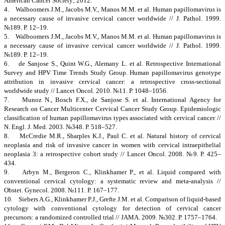
American Cancer Society; 2012.
4. Walboomers J.M., Jacobs M.V., Manos M.M. et al. Human papillomavirus is
a necessary cause of invasive cervical cancer worldwide // J. Pathol. 1999.
№189. Р. 12–19.
5. Walboomers J.M., Jacobs M.V., Manos M.M. et al. Human papillomavirus is
a necessary cause of invasive cervical cancer worldwide // J. Pathol. 1999.
№189. Р. 12–19.
6. de Sanjose S., Quint W.G., Alemany L. et al. Retrospective International
Survey and HPV Time Trends Study Group. Human papillomavirus genotype
attribution in invasive cervical cancer: a retrospective cross-sectional
worldwide study // Lancet Oncol. 2010. №11. Р. 1048–1056.
7. Munoz N., Bosch F.X., de Sanjose S. et al. International Agency for
Research on Cancer Multicenter Cervical Cancer Study Group. Epidemiologic
classification of human papillomavirus types associated with cervical cancer //
N. Engl. J. Med. 2003. №348. Р. 518–527.
8. McCredie M.R., Sharples K.J., Paul C. et al. Natural history of cervical
neoplasia and risk of invasive cancer in women with cervical intraepithelial
neoplasia 3: a retrospective cohort study // Lancet Oncol. 2008. №9. Р. 425–
434.
9. Arbyn M., Bergeron C., Klinkhamer P., et al. Liquid compared with
conventional cervical cytology: a systematic review and meta-analysis //
Obstet. Gynecol. 2008. №111. Р. 167–177.
10. Siebers A.G., Klinkhamer P.J., Grefte J.M. et al. Comparison of liquid-based
cytology with conventional cytology for detection of cervical cancer
precursors: a randomized controlled trial // JAMA. 2009. №302. Р. 1757–1764.