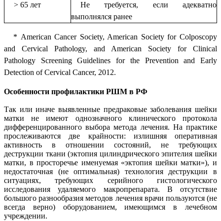
> 65 лет
Не требуется, если адекватно
выполнялся ранее
*
American Cancer Society, American Society for Colposcopy
and Cervical Pathology, and American Society for Clinical
Pathology Screening Guidelines for the Prevention and Early
Detection of Cervical Cancer, 2012.
Особенности профилактики РШМ в РФ
Так или иначе выявленные предраковые заболевания шейки
матки не имеют однозначного клинического протокола
дифференцированного выбора метода лечения. На практике
прослеживаются две крайности: излишняя оперативная
активность в отношении состояний, не требующих
деструкции ткани (эктопия цилиндрического эпителия шейки
матки, в просторечье именуемая «эктопия шейки матки»), и
недостаточная (не оптимальная) технология деструкции в
ситуациях, требующих серийного гистологического
исследования удаляемого макропрепарата. В отсутствие
большого разнообразия методов лечения врачи пользуются (не
всегда верно) оборудованием, имеющимся в лечебном
учреждении.