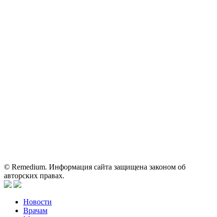
ОГРН: 1067746819470 ИНН: 7701669956
Контактные данные: Телефон:
+7 (495) 780-34-25
|
Электронная почта:
reklama@remedium.ru
На сайте используются изображения по лицензии
Shutterstock/FOTODOM, соблюдаются авторские права.
Вся информация, размещенная на веб-сайте, предназначена
исключительно для работников здравоохранения. Информация
о препаратах, отпускаемых по рецепту, предназначена только
для медицинских и фармацевтических специалистов.
Информация, содержащаяся на сайте, не должна использоваться
пациентами для принятия самостоятельного решения о
применении представленных лекарственных препаратов и не
может служить заменой очной консультации врача.
© Remedium. Информация сайта защищена законом об
авторских правах.
Новости
Врачам