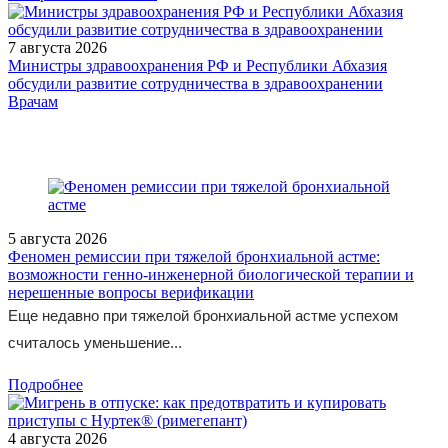
7 августа 2026
Министры здравоохранения РФ и Республики Абхазия
обсудили развитие сотрудничества в здравоохранении
/doctor/oncology/radiochastotnaya-elektrokhirurgiya-
Врачам
bezalternativnaya-tekhnologiya-profilaktiki-raka-sheyki-matki/
5 августа 2026
Феномен ремиссии при тяжелой бронхиальной астме:
возможности генно-инженерной биологической терапии и
нерешенные вопросы верификации
Еще недавно при тяжелой бронхиальной астме успехом
считалось уменьшение...
Подробнее
4 августа 2026