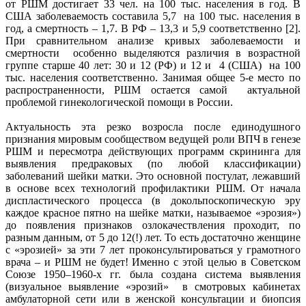
от РШМ достигает 33 чел. на 100 тыс. населения в год. В
США заболеваемость составила 5,7 на 100 тыс. населения в
год, а смертность – 1,7. В РФ – 13,3 и 5,9 соответственно [2].
При сравнительном анализе кривых заболеваемости и
смертности особенно выделяются различия в возрастной
группе старше 40 лет: 30 и 12 (РФ) и 12 и 4 (США) на 100
тыс. населения соответственно. Занимая общее 5-е место по
распространенности, РШМ остается самой актуальной
проблемой гинекологической помощи в России.
Актуальность эта резко возросла после единодушного
признания мировым сообществом ведущей роли ВПЧ в генезе
РШМ и пересмотра действующих программ скрининга для
выявления предраковых (по любой классификации)
заболеваний шейки матки. Это основной постулат, лежавший
в основе всех технологий профилактики РШМ. От начала
диспластического процесса (в докольпоскопическую эру
каждое красное пятно на шейке матки, называемое «эрозия»)
до появления признаков озлокачествления проходит, по
разным данным, от 5 до 12(!) лет. То есть достаточно женщине
с «эрозией» за эти 7 лет проконсультироваться у грамотного
врача – и РШМ не будет! Именно с этой целью в Советском
Союзе 1950–1960-х гг. была создана система выявления
(визуальное выявление «эрозий» в смотровых кабинетах
амбулаторной сети или в женской консультации и биопсия