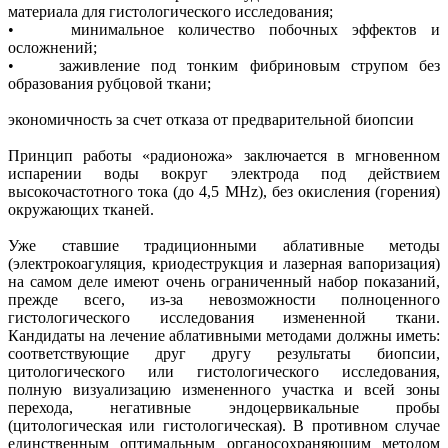
материала для гистологического исследования;
• минимальное количество побочных эффектов и
осложнений;
• заживление под тонким фибриновым струпом без
образования рубцовой ткани;
экономичность за счет отказа от предварительной биопсии
Принцип работы «радионожа» заключается в мгновенном
испарении воды вокруг электрода под действием
высокочастотного тока (до 4,5 MHz), без окисления (горения)
окружающих тканей.
Уже ставшие традиционными аблативные методы
(электрокоагуляция, криодеструкция и лазерная вапоризация)
на самом деле имеют очень ограниченный набор показаний,
прежде всего, из-за невозможности полноценного
гистологического исследования измененной ткани.
Кандидаты на лечение аблативными методами должны иметь:
соответствующие друг другу результаты биопсии,
цитологического или гистологического исследования,
полную визуализацию измененного участка и всей зоны
перехода, негативные эндоцервикальные пробы
(цитологическая или гистологическая). В противном случае
единственным оптимальным органосохраняющим методом