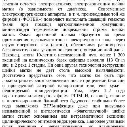
лечения остается электроэксцизия, электроконизация шейки
матки (в зависимости от диагноза). Современные
электрохирургические аппараты, в т. ч. производимые той же
фирмой («ФОТЕК») позволяют выполнять щадящий гемостаз
ткани при помощи аргоноплазменной коагуляции,
минимизируя термические повреждения стромы шейки
матки. Факел аргоновой плазмы образуется во время
прохождения высокочастотного электрического тока через
струю инертного газа (аргона), обеспечивая равномерную
бесконтактную коагуляцию поверхности операционной раны.
Наконец, итоги 10-летних исследований: чуть менее 1 300
эксцизий на клинических базах кафедры выявили 113 Сr in
situ и 2 рака 1 стадии. Ни одна другая технология деструкции
шейки матки не дает столь высокой выявляемости.
Достаточно представить себе, что могло бы быть при
ложноотрицательном заключении после прицельной биопсии
и проведенной лазерной вапоризации или, еще хуже –
недозируемой криодеструкции! Увы, через 1–2 года
гарантирована запущенная форма РШМ. И, наконец, главное
в прогнозировании ближайшего будущего: стабильно более
года выявляемая ВПЧ-инфекция даже при визуально
неизмененной и цитологически «благополучной» шейке
матки станет основанием для нетравматичной эксцизии
цилиндрического эпителия эндоцервикса. Наиболее уязвимой
будет женщина с нереализованной, но планируемой