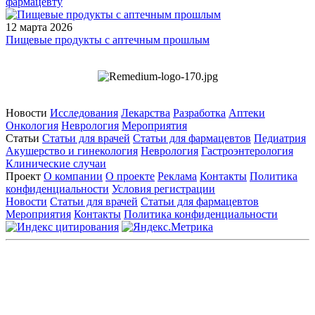
фармацевту
12 марта 2026
Пищевые продукты с аптечным прошлым
Новости
Исследования
Лекарства
Разработка
Аптеки
Онкология
Неврология
Мероприятия
Статьи
Статьи для врачей
Статьи для фармацевтов
Педиатрия
Акушерство и гинекология
Неврология
Гастроэнтерология
Клинические случаи
Проект
О компании
О проекте
Реклама
Контакты
Политика
конфиденциальности
Условия регистрации
Новости
Статьи для врачей
Статьи для фармацевтов
Мероприятия
Контакты
Политика конфиденциальности
Общество с ограниченной ответственностью «ГРУППА
РЕМЕДИУМ»
Адрес местонахождения: 105082, г. Москва, ул. Бакунинская, д.
71