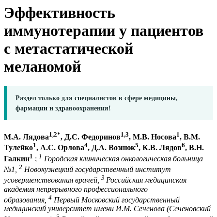
Эффективность
иммунотерапии у пациентов
с метастатической
меланомой
Раздел только для специалистов в сфере медицины,
фармации и здравоохранения!
1,2
*
1,3
1
М.А. Лядова
, Д.С. Федоринов
, М.В. Носова
, В.М.
1
4
5
6
Тулейко
, А.C. Орлова
, Д.А. Вознюк
, К.В. Лядов
, В.Н.
1
1
Галкин
;
Городская клиническая онкологическая больница
2
№1,
Новокузнецкий государственный институт
3
усовершенствования врачей,
Российская медицинская
академия непрерывного профессионального
4
образования,
Первый Московский государственный
медицинский университет имени И.М. Сеченова (Сеченовский
5