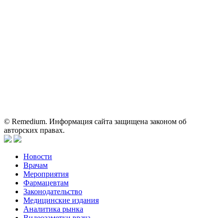
Shutterstock/FOTODOM, соблюдаются авторские права.
Вся информация, размещенная на веб-сайте, предназначена
исключительно для работников здравоохранения. Информация
о препаратах, отпускаемых по рецепту, предназначена только
для медицинских и фармацевтических специалистов.
Информация, содержащаяся на сайте, не должна использоваться
пациентами для принятия самостоятельного решения о
применении представленных лекарственных препаратов и не
может служить заменой очной консультации врача.
© Remedium. Информация сайта защищена законом об
авторских правах.
Новости
Врачам
Мероприятия
Фармацевтам
Законодательство
Медицинские издания
Аналитика рынка
Видеозаметки врача