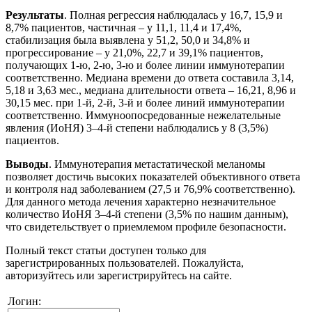
Результаты
. Полная регрессия наблюдалась у 16,7, 15,9 и
8,7% пациентов, частичная – у 11,1, 11,4 и 17,4%,
стабилизация была выявлена у 51,2, 50,0 и 34,8% и
прогрессирование – у 21,0%, 22,7 и 39,1% пациентов,
получающих 1-ю, 2-ю, 3-ю и более линии иммунотерапии
соответственно. Медиана времени до ответа составила 3,14,
5,18 и 3,63 мес., медиана длительности ответа – 16,21, 8,96 и
30,15 мес. при 1-й, 2-й, 3-й и более линий иммунотерапии
соответственно. Иммуноопосредованные нежелательные
явления (ИоНЯ) 3–4-й степени наблюдались у 8 (3,5%)
пациентов.
Выводы
. Иммунотерапия метастатической меланомы
позволяет достичь высоких показателей объективного ответа
и контроля над заболеванием (27,5 и 76,9% соответственно).
Для данного метода лечения характерно незначительное
количество ИоНЯ 3–4-й степени (3,5% по нашим данным),
что свидетельствует о приемлемом профиле безопасности.
Полный текст статьи доступен только для
зарегистрированных пользователей. Пожалуйста,
авторизуйтесь или зарегистрируйтесь на сайте.
Логин: