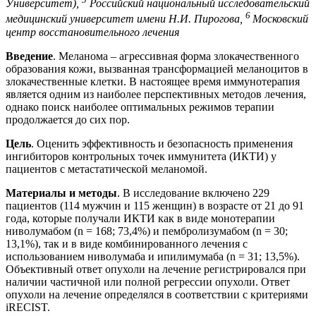
Университет),
Российский национальный исследовательский
6
медицинский университет имени Н.И. Пирогова,
Московский
центр восстановительного лечения
Введение
. Меланома – агрессивная форма злокачественного
образования кожи, вызванная трансформацией меланоцитов в
злокачественные клетки. В настоящее время иммунотерапия
является одним из наиболее перспективных методов лечения,
однако поиск наиболее оптимальных режимов терапии
продолжается до сих пор.
Цель
. Оценить эффективность и безопасность применения
ингибиторов контрольных точек иммунитета (ИКТИ) у
пациентов с метастатической меланомой.
Материалы и методы
. В исследование включено 229
пациентов (114 мужчин и 115 женщин) в возрасте от 21 до 91
года, которые получали ИКТИ как в виде монотерапии
ниволумабом (n = 168; 73,4%) и пембролизумабом (n = 30;
13,1%), так и в виде комбинированного лечения с
использованием ниволумаба и ипилимумаба (n = 31; 13,5%).
Объективный ответ опухоли на лечение регистрировался при
наличии частичной или полной регрессии опухоли. Ответ
опухоли на лечение определялся в соответствии с критериями
iRECIST.