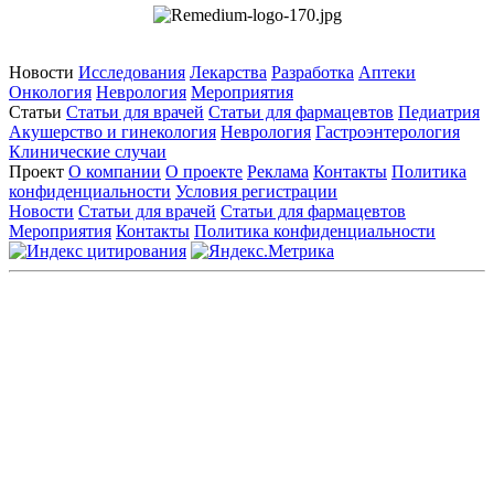
Новости
Исследования
Лекарства
Разработка
Аптеки
Онкология
Неврология
Мероприятия
Статьи
Статьи для врачей
Статьи для фармацевтов
Педиатрия
Акушерство и гинекология
Неврология
Гастроэнтерология
Клинические случаи
Проект
О компании
О проекте
Реклама
Контакты
Политика
конфиденциальности
Условия регистрации
Новости
Статьи для врачей
Статьи для фармацевтов
Мероприятия
Контакты
Политика конфиденциальности
Общество с ограниченной ответственностью «ГРУППА
РЕМЕДИУМ»
Адрес местонахождения: 105082, г. Москва, ул. Бакунинская, д.
71
ОГРН: 1067746819470 ИНН: 7701669956
Контактные данные: Телефон:
+7 (495) 780-34-25
|
Электронная почта:
reklama@remedium.ru
На сайте используются изображения по лицензии