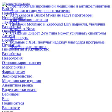
Эра персонализированной медицины и антикоагулянтной
Войти
терапии: взгляд мирового эксперта
Новости
AstraZeneca и Bristol Myers не ведут переговоры
Исследования
о возможном слиянии
Лекарства
Продажи Mounjaro и Zepbound Lilly выросли, увеличив
Разработка
отрыв от Novo
Онкология
Сахарный диабет 2‑го типа может усиливать симптомы
Аптеки
менопаузы
Врачам
Больные с ХБП получат надежду благодаря программе
Педиатрия
«Выбор ради жизни»
Гинекология и Акушерство
Разработка
Неврология
Оториноларингология
Мероприятия
Фармацевтам
Законодательство
Медицинские издания
Аналитика рынка
Видеозаметки врача
Вебинары
Еще
Подписаться
Вконтакте