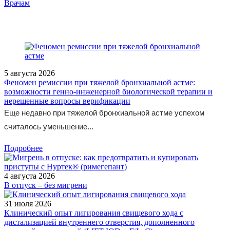
/doctor/oncology/effektivnost-immunoterapii-u-patsientov-s-
Врачам
metastaticheskoy-melanomoy/
5 августа 2026
Феномен ремиссии при тяжелой бронхиальной астме:
возможности генно-инженерной биологической терапии и
нерешенные вопросы верификации
Еще недавно при тяжелой бронхиальной астме успехом
считалось уменьшение...
Подробнее
4 августа 2026
В отпуск – без мигрени
31 июля 2026
Клинический опыт лигирования свищевого хода с
дистализацией внутреннего отверстия, дополненного