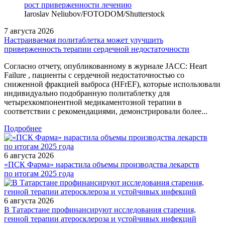
Iaroslav Neliubov/FOTODOM/Shutterstoсk
7 августа 2026
Настраиваемая политаблетка может улучшить
приверженность терапии сердечной недостаточности
Согласно отчету, опубликованному в журнале JACC: Heart
Failure , пациенты с сердечной недостаточностью со
сниженной фракцией выброса (HFrEF), которые использовали
индивидуально подобранную политаблетку для
четырехкомпонентной медикаментозной терапии в
соответствии с рекомендациями, демонстрировали более...
Подробнее
6 августа 2026
«ПСК Фарма» нарастила объемы производства лекарств
по итогам 2025 года
6 августа 2026
В Татарстане профинансируют исследования старения,
генной терапии атеросклероза и устойчивых инфекций