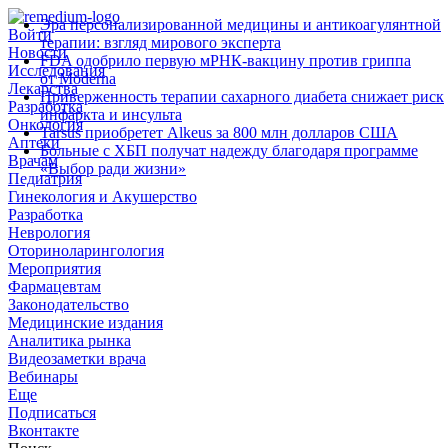
Эра персонализированной медицины и антикоагулянтной
Войти
терапии: взгляд мирового эксперта
Новости
FDA одобрило первую мРНК‑вакцину против гриппа
Исследования
от Moderna
Лекарства
Приверженность терапии сахарного диабета снижает риск
Разработка
инфаркта и инсульта
Онкология
Tarsus приобретет Alkeus за 800 млн долларов США
Аптеки
Больные с ХБП получат надежду благодаря программе
Врачам
«Выбор ради жизни»
Педиатрия
Гинекология и Акушерство
Разработка
Неврология
Оториноларингология
Мероприятия
Фармацевтам
Законодательство
Медицинские издания
Аналитика рынка
Видеозаметки врача
Вебинары
Еще
Подписаться
Вконтакте