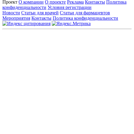
Проект
О компании
О проекте
Реклама
Контакты
Политика
конфиденциальности
Условия регистрации
Новости
Статьи для врачей
Статьи для фармацевтов
Мероприятия
Контакты
Политика конфиденциальности
Общество с ограниченной ответственностью «ГРУППА
РЕМЕДИУМ»
Адрес местонахождения: 105082, г. Москва, ул. Бакунинская, д.
71
ОГРН: 1067746819470 ИНН: 7701669956
Контактные данные: Телефон:
+7 (495) 780-34-25
|
Электронная почта:
reklama@remedium.ru
На сайте используются изображения по лицензии
Shutterstock/FOTODOM, соблюдаются авторские права.
Вся информация, размещенная на веб-сайте, предназначена
исключительно для работников здравоохранения. Информация
о препаратах, отпускаемых по рецепту, предназначена только
для медицинских и фармацевтических специалистов.
Информация, содержащаяся на сайте, не должна использоваться