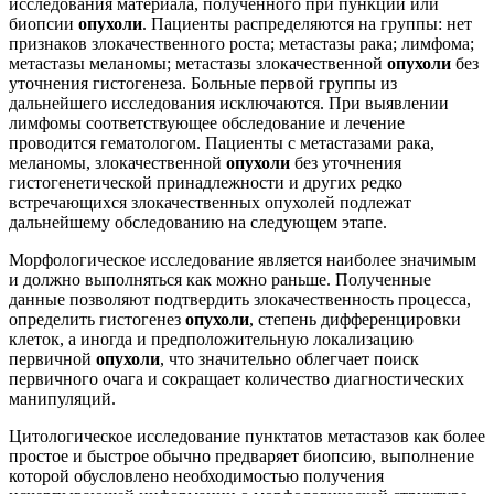
исследования материала, полученного при пункции или
биопсии
опухоли
. Пациенты распределяются на группы: нет
признаков злокачественного роста; метастазы рака; лимфома;
метастазы меланомы; метастазы злокачественной
опухоли
без
уточнения гистогенеза. Больные первой группы из
дальнейшего исследования исключаются. При выявлении
лимфомы соответствующее обследование и лечение
проводится гематологом. Пациенты с метастазами рака,
меланомы, злокачественной
опухоли
без уточнения
гистогенетической принадлежности и других редко
встречающихся злокачественных опухолей подлежат
дальнейшему обследованию на следующем этапе.
Морфологическое исследование является наиболее значимым
и должно выполняться как можно раньше. Полученные
данные позволяют подтвердить злокачественность процесса,
определить гистогенез
опухоли
, степень дифференцировки
клеток, а иногда и предположительную локализацию
первичной
опухоли
, что значительно облегчает поиск
первичного очага и сокращает количество диагностических
манипуляций.
Цитологическое исследование пунктатов метастазов как более
простое и быстрое обычно предваряет биопсию, выполнение
которой обусловлено необходимостью получения