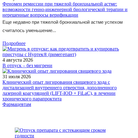
Феномен ремиссии при тяжелой бронхиальной астме:
возможности генно-инженерной биологической терапии и
нерешенные вопросы верификации
Еще недавно при тяжелой бронхиальной астме успехом
считалось уменьшение...
Подробнее
4 августа 2026
В отпуск – без мигрени
31 июля 2026
Клинический опыт лигирования свищевого хода с
дистализацией внутреннего отверстия, дополненного
лазерной коагуляцией (LIFT-IOD + FiLaC), в лечении
хронического парапроктита
Фармацевтам