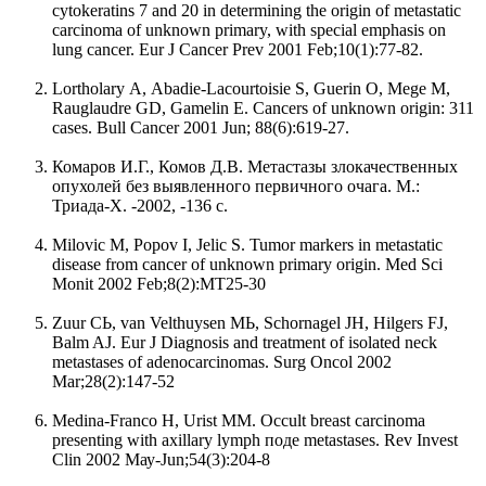
cytokeratins 7 and 20 in determining the origin of metastatic
carcinoma of unknown primary, with special emphasis on
lung cancer. Eur J Cancer Prev 2001 Feb;10(1):77-82.
Lortholary А, Abadie-Lacourtoisie S, Guerin О, Mege М,
Rauglaudre GD, Gamelin Е. Cancers of unknown origin: 311
cases. Bull Cancer 2001 Jun; 88(6):619-27.
Комаров И.Г., Комов Д.В. Метастазы злокачественных
опухолей без выявленного первичного очага. М.:
Триада-Х. -2002, -136 с.
Milovic М, Popov I, Jelic S. Tumor markers in metastatic
disease from cancer of unknown primary origin. Med Sci
Monit 2002 Feb;8(2):МТ25-30
Zuur СЬ, van Velthuysen МЬ, Schornagel JH, Hilgers FJ,
Balm AJ. Eur J Diagnosis and treatment of isolated neck
metastases of adenocarcinomas. Surg Oncol 2002
Mar;28(2):147-52
Medina-Franco Н, Urist ММ. Occult breast carcinoma
presenting with axillary lymph поде metastases. Rev Invest
Clin 2002 Мау-Jun;54(3):204-8