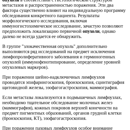
метастазов и распространенностью поражения. Эти два
фактора существенно влияют на индивидуальную программу
обследования конкретного пациента. Результаты
морфологического исследования, включая
иммуногистохимическое исследование, зачастую позволяют
предположить локализацию первичной
опухоли
, однако
далеко не всегда удается ее обнаружить.
В группе "злокачественная опухоль" дополнительно
выполняются ряд исследований на предмет исключения
лимфопролиферативного заболевания и герминогенных
опухолей (иммунофенотипирование, определение уровней
опухолевых маркеров).
При поражении шейно-надключичных лимфоузлов
проводятся эпифарингоскопия, бронхоскопия, сцинтиграфия
щитовидной железы, эзофагогастроскопия, маммография.
Если метастазы локализуются в подмышечных лимфоузлах,
необходимо тщательное обследование молочных желез
(маммография), кожных покровов верхней конечности на
предмет пигментных образований, органов грудной клетки
(бронхоскопия, КТ), эзофагогастроскопия.
При поражении паховых лимфоузлов особое внимание