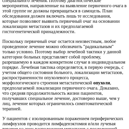
специального лечения. Поэтому диагностические
мероприятия, направленные на выявление первичного очага в
этой группе не должны превращаться в самоцель. План
обследования должен включать лишь те исследования,
которые позволяют выявить первичный очаг на основании
локализации метастазов и их предполагаемой
гистогенетической принадлежности.
Поскольку первичный очаг остается неизвестным, любое
проведенное лечение можно обозначить "радикальным"
только условно. Поэтому выбор лечебной тактики у данной
категории больных представляет собой проблему,
разрешаемую в каждом конкретном случае в индивидуальном
порядке. Лечебная тактика определяется, в первую очередь, с
учетом общего состояния больного, локализации метастазов,
распространенности опухолевого процесса,
морфологического строения метастатической
опухоли
,
предполагаемой локализации первичного очага. Доказано,
что средняя продолжительность жизни пациентов,
получавших специальное лечение, достоверно выше, чем у
лиц, лечение которых ограничилось симптоматической
терапией.
У пациентов с изолированным поражением периферических
лимфоузлов проводится лимфаденэктомия и/или лучевая
терапия на зону расположения метастазов с последующей