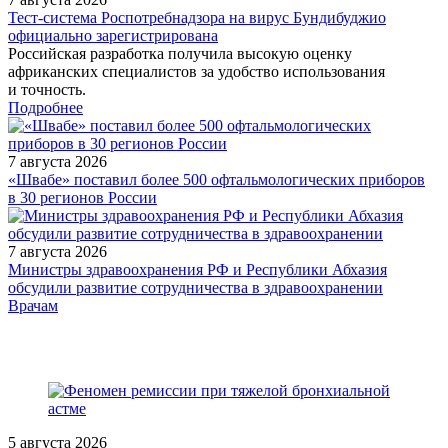
Тест‑система Роспотребнадзора на вирус Бундибуджио
официально зарегистрирована
Российская разработка получила высокую оценку
африканских специалистов за удобство использования
и точность.
Подробнее
7 августа 2026
«Швабе» поставил более 500 офтальмологических приборов
в 30 регионов России
7 августа 2026
Министры здравоохранения РФ и Республики Абхазия
обсудили развитие сотрудничества в здравоохранении
/doctor/oncology/diagnostika-opukholey-ne-vyyavlennoy-
Врачам
pervichnoy-lokalizatsii/
5 августа 2026