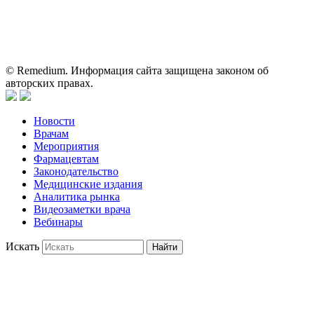
пациентами для принятия самостоятельного решения о
применении представленных лекарственных препаратов и не
может служить заменой очной консультации врача.
© Remedium. Информация сайта защищена законом об
авторских правах.
Новости
Врачам
Мероприятия
Фармацевтам
Законодательство
Медицинские издания
Аналитика рынка
Видеозаметки врача
Вебинары
Искать
Найти