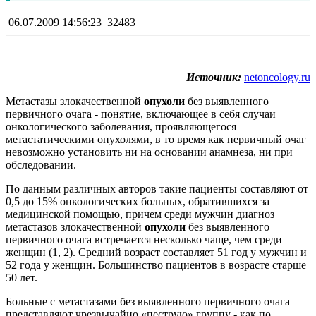
06.07.2009 14:56:23
32483
Источник:
netoncology.ru
Метастазы злокачественной
опухоли
без выявленного
первичного очага - понятие, включающее в себя случаи
онкологического заболевания, проявляющегося
метастатическими опухолями, в то время как первичный очаг
невозможно установить ни на основании анамнеза, ни при
обследовании.
По данным различных авторов такие пациенты составляют от
0,5 до 15% онкологических больных, обратившихся за
медицинской помощью, причем среди мужчин диагноз
метастазов злокачественной
опухоли
без выявленного
первичного очага встречается несколько чаще, чем среди
женщин (1, 2). Средний возраст составляет 51 год у мужчин и
52 года у женщин. Большинство пациентов в возрасте старше
50 лет.
Больные с метастазами без выявленного первичного очага
представляют чрезвычайно «пеструю» группу - как по