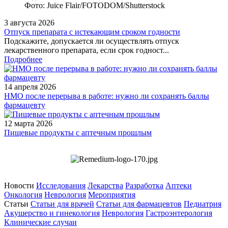
Фото: Juice Flair/FOTODOM/Shutterstoсk
3 августа 2026
Отпуск препарата с истекающим сроком годности
Подскажите, допускается ли осуществлять отпуск
лекарственного препарата, если срок годност...
Подробнее
14 апреля 2026
НМО после перерыва в работе: нужно ли сохранять баллы
фармацевту
12 марта 2026
Пищевые продукты с аптечным прошлым
Новости
Исследования
Лекарства
Разработка
Аптеки
Онкология
Неврология
Мероприятия
Статьи
Статьи для врачей
Статьи для фармацевтов
Педиатрия
Акушерство и гинекология
Неврология
Гастроэнтерология
Клинические случаи