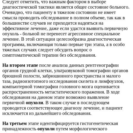
Следует отметить, что важным фактором в выборе
диагностической тактики является общее состояние больного.
Очевидно, что пациенту в тяжелом состоянии не имеет
смысла проводить обследование в полном объеме, так как в
большинстве случаев не приходится надеяться на
эффективное лечение, даже если удастся выявить первичную
опухоль - больной не перенесет агрессивное специальное
лечение. В этой ситуации целесообразна диагностическая
программа, включающая только первые три этапа, а в особо
тяжелых случаях следует обсудить вопрос о
симптоматической терапии без обследования.
На втором этапе
после анализа данных рентгенографии
органов грудной клетки, ультразвуковой томографии органов
брюшной полости, забрюшинного пространства и малого
таза, радиоизотопного исследования скелета и лимфоузлов,
компьютерной томографии головного мозга оценивается
распространенность метастатического поражения. В ходе
обследования на данном этапе возможно выявление
первичной
опухоли
. В таком случае в последующем
проводится соответствующее диагнозу лечение, и пациент
исключается из дальнейшего обследования.
На третьем
этапе идентифицируется гистогенетическая
принадлежность
опухоли
путем морфологического