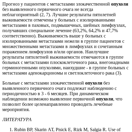
Прогноз у пациентов с метастазами злокачественной
опухоли
без выявленного первичного очага не всегда
неблагоприятный (2, 7). Лучшие результаты пятилетней
выживаемости отмечены у больных с изолированными
метастазами в паховых, подмышечных, шейных лимфоузлах,
получавших специальное лечение (63,2%, 64,2% и 47,7%
соответственно). Выживаемость выше у больных с
изолированными метастазами нежели в группе пациентов с
множественными метастазами в лимфоузлах и сочетанным
поражением лимфоузлов и/или органов. Наилучшие
результаты пятилетней выживаемости отмечаются в группе
больных с метастазами плоскоклеточного рака, внегонадными
герминогенными опухолями, наихудшие - в группе больных с
метастазами аденокарциномы и светлоклеточного рака (3).
Больные с метастазами злокачественной
опухоли
без
выявленного первичного очага подлежат наблюдению с
периодичностью в 3 - 6 месяцев. При динамическом
наблюдении возможно выявление первичной
опухоли
, что
позволит более целенаправленно проводить лечебные
мероприятия.
ЛИТЕРАТУРА
Rubin BP, Skarin АТ, Pisick Е, Rizk М, Salgia R. Use of