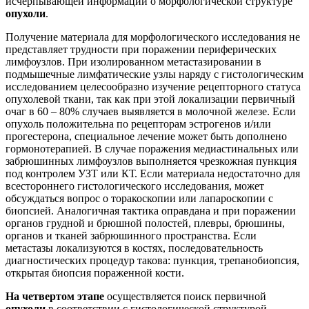
исчерпывающей информации о морфологической структуре
опухоли
.
Получение материала для морфологического исследования не
представляет трудности при поражении периферических
лимфоузлов. При изолированном метастазировании в
подмышечные лимфатические узлы наряду с гистологическим
исследованием целесообразно изучение рецепторного статуса
опухолевой ткани, так как при этой локализации первичный
очаг в 60 – 80% случаев выявляется в молочной железе. Если
опухоль положительна по рецепторам эстрогенов и/или
прогестерона, специальное лечение может быть дополнено
гормонотерапией. В случае поражения медиастинальных или
забрюшинных лимфоузлов выполняется чрезкожная пункция
под контролем УЗТ или КТ. Если материала недостаточно для
всестороннего гистологического исследования, может
обсуждаться вопрос о торакоскопии или лапароскопии с
биопсией. Аналогичная тактика оправдана и при поражении
органов грудной и брюшной полостей, плевры, брюшины,
органов и тканей забрюшинного пространства. Если
метастазы локализуются в костях, последовательность
диагностических процедур такова: пункция, трепанобиопсия,
открытая биопсия пораженной кости.
На четвертом этапе
осуществляется поиск первичной
опухоли
в соответствии с гистологической структурой