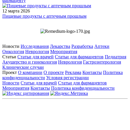
фармацевту
12 марта 2026
Пищевые продукты с аптечным прошлым
Новости
Исследования
Лекарства
Разработка
Аптеки
Онкология
Неврология
Мероприятия
Статьи
Статьи для врачей
Статьи для фармацевтов
Педиатрия
Акушерство и гинекология
Неврология
Гастроэнтерология
Клинические случаи
Проект
О компании
О проекте
Реклама
Контакты
Политика
конфиденциальности
Условия регистрации
Новости
Статьи для врачей
Статьи для фармацевтов
Мероприятия
Контакты
Политика конфиденциальности
Общество с ограниченной ответственностью «ГРУППА
РЕМЕДИУМ»
Адрес местонахождения: 105082, г. Москва, ул. Бакунинская, д.
71