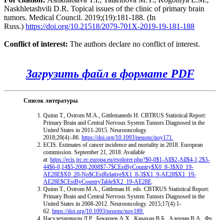
Naskhletashvili D.R. Topical issues of the clinic of primary brain
tumors. Medical Council. 2019;(19):181-188. (In
Russ.)
https://doi.org/10.21518/2079-701X-2019-19-181-188
Conflict of interest:
The authors declare no conflict of interest.
Загрузить файл в формате PDF
Список литературы
Quinn T., Ostrom M.A., Gittlemaneds Н. CBTRUS Statistical Report:
Primary Brain and Central Nervous System Tumors Diagnosed in the
United States in 2011-2015. Neurooncology.
2018;20(4):-86.
https://doi.org/10.1093/neuonc/noy171.
ECIS. Estimates of cancer incidence and mortality in 2018. European
commission. September 21, 2018. Available
at:
https://ecis.jrc.ec.europa.eu/explorer.php?$0-0$1-All$2-All$4-1,2$3-
44$6-0,14$5-2008,2008$7-7$CEstByCountry$X0_8-3$X0_19-
AE28E$X0_20-No$CEstRelative$X1_8-3$X1_9-AE28$X1_19-
AE28E$CEstByCountryTable$X2_19-AE28E
.
Quinn T., Ostrom M.A., Gittleman Н. eds. CBTRUS Statistical Report:
Primary Brain and Central Nervous System Tumors Diagnosed in the
United States in 2008-2012. Neurooncology. 2015;17(4):1-
62.
https://doi.org/10.1093/neuonc/nov189.
Насхлеташвили Д.Р., Бекяшев А.Х., Карахан В.Б., Алешин В.А., Фу