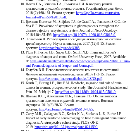
Носов Г.А., Зенкина Т.А., Рыжкина Е.И. К вопросу ранней
диагностики опухолей головного мозга. Российский журнал боли.
2018;(2):160-161. Режим доступа:
https://apollo-vostok.ru/russian-
Journal-ofPain/56%2018.pdf
.
Ijzerman-Korevaar М., Snijders T.J., de Graeff А., Teunissen S.C.C., de
Vos F..F. Prevalence of symptoms in glioma patients throughout the
disease trajectory: a systematic review. Journal of NeuroOncology.
2018;140:485-496.
https://doi.org/10.1007/s11060-018-03015-9.
Ковальзон В. Ретикулярная восходящая активирующая система:
третий пересмотр. Наука и инновации. 2017;(12):9-15. Режим
доступа:
http://innosfera.by/node/4385
.
Plum F., Posner J.В., Saper C.B., Schiff N.D. Plum and Posner’s
diagnosis of stupor and coma. Oxford University Press; 2007. Available
at:
https://medicinainternaelsalvador.com/wpcontent/uploads/2018/10/Plum-
and-PosnersDiagnosis-of-Stupor-and-Coma.pdf
.
Голубев В.Л. Неврологические аспекты коматозных состояний.
Лечение заболеваний нервной системы. 2013;(1):3-15. Режим
доступа:
http://centremp-lnr.su/media/books/LZNS.pdf
.
Kurth Т., Buring J.E., Rist Р.М. Headache, migraine and risk of brain
tumors in women: prospective cohort study. The Journal of Headache and
Pain. 2015;16(1):17.
https://doi.org/10.1186/s10194-015-0501-0.
Шанько Ю.Г., Алекшевич Ю.Б., Тельцов Г.В. Общие вопросы
диагностики и лечения опухолей головного мозга. Военная
медицина. 2010;(3):28-32. Режим
доступа:
http://rep.bsmu.by/handle/BSMU/4595
.
Carey M.R., Callaghan В.С., Kerber К.А., Skolarus L. E., Burke J.F.
Impact of early headache neuroimaging on time to malignant brain tumor
diagnosis: A retrospective cohort study. PLOS ONE.
2019.
https://doi.org/10.1371/journal.pone.0211599.