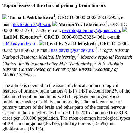
Topical issues of the clinic of primary brain tumors
1
Turna I. Ashkhatсava
, ORCID: 0000-0002-2660-2953, e-
1
mail:
doctor.turna@bk.ru
,
Marina Yu. Tatarinova
, ORCID:
0000-0002-2701-7326, e-mail:
nevrolog.marinay@gmail.com
,
2
Lali M. Kogoniya
, ORCID: 0000-0003-3326-4961, e-mail:
3
lali51@yandex.ru
,
David R. Naskhletashvili
, ORCID: 0000-
1
0002-4218-9652, e-mail:
nas-david@yandex.ru
,
Pirogov Russian
2
National Research Medical University;
Moscow regional Research
3
Clinical Institute named after M.F. Vladimirsky;
N.N. Blokhin
Russian Cancer Research Center of the Russian Academy of
Medical Sciences
The article is devoted to the issue of clinical and neurological
features of primary brain tumors (PBT). PBT account for 2% of the
total number of human tumors. PBT represent an urgent social
problem, causing disability and mortality. The incidence rate of
primary tumors of the brain and other parts of the central nervous
system in the United States from 2011 to 2015 amounted to 23.03
cases per 100,000 population. The most common histological types
of PBT: meningioma (36.4%), pituitary tumors (15.5%) and
glioblastoma (15.1%).