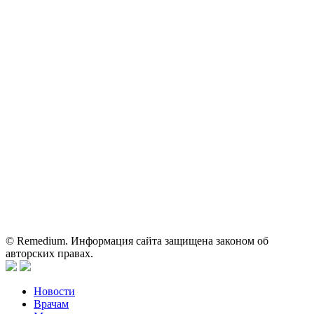
ОГРН: 1067746819470 ИНН: 7701669956
Контактные данные: Телефон:
+7 (495) 780-34-25
|
Электронная почта:
reklama@remedium.ru
На сайте используются изображения по лицензии
Shutterstock/FOTODOM, соблюдаются авторские права.
Вся информация, размещенная на веб-сайте, предназначена
исключительно для работников здравоохранения. Информация
о препаратах, отпускаемых по рецепту, предназначена только
для медицинских и фармацевтических специалистов.
Информация, содержащаяся на сайте, не должна использоваться
пациентами для принятия самостоятельного решения о
применении представленных лекарственных препаратов и не
может служить заменой очной консультации врача.
© Remedium. Информация сайта защищена законом об
авторских правах.
Новости
Врачам