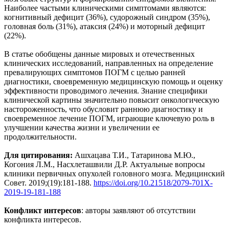
Наиболее частыми клиническими симптомами являются:
когнитивный дефицит (36%), судорожный синдром (35%),
головная боль (31%), атаксия (24%) и моторный дефицит
(22%).
В статье обобщены данные мировых и отечественных
клинических исследований, направленных на определение
превалирующих симптомов ПОГМ с целью ранней
диагностики, своевременную медицинскую помощь и оценку
эффективности проводимого лечения. Знание специфики
клинической картины значительно повысит онкологическую
настороженность, что обусловит раннюю диагностику и
своевременное лечение ПОГМ, играющие ключевую роль в
улучшении качества жизни и увеличении ее
продолжительности.
Для цитирования:
Ашхацава Т.И., Татаринова М.Ю.,
Когония Л.М., Насхлеташвили Д.Р. Актуальные вопросы
клиники первичных опухолей головного мозга. Медицинский
Совет. 2019;(19):181-188.
https://doi.org/10.21518/2079-701X-
2019-19-181-188
Конфликт интересов
: авторы заявляют об отсутствии
конфликта интересов.