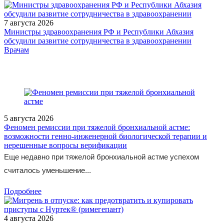
7 августа 2026
Министры здравоохранения РФ и Республики Абхазия
обсудили развитие сотрудничества в здравоохранении
/doctor/oncology/Aktualnye_voprosy_kliniki_pervichnykh_opukho
Врачам
5 августа 2026
Феномен ремиссии при тяжелой бронхиальной астме:
возможности генно-инженерной биологической терапии и
нерешенные вопросы верификации
Еще недавно при тяжелой бронхиальной астме успехом
считалось уменьшение...
Подробнее
4 августа 2026