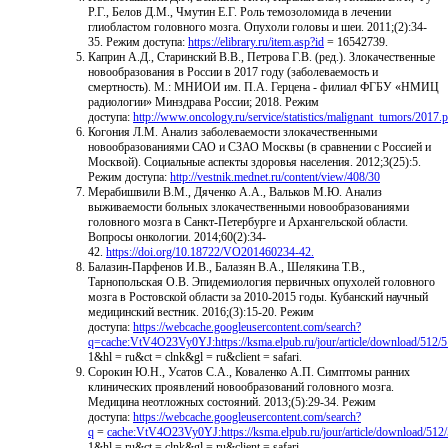
Р.Г., Белов Д.М., Чмутин Е.Г. Роль темозоломида в лечении
глиобластом головного мозга. Опухоли головы и шеи. 2011;(2):34-
35. Режим доступа:
https://elibrary.ru/item.asp?id
= 16542739.
Каприн А.Д., Старинский В.В., Петрова Г.В. (ред.). Злокачественные
новообразования в России в 2017 году (заболеваемость и
смертность). М.: МНИОИ им. П.А. Герцена - филиал ФГБУ «НМИЦ
радиологии» Минздрава России; 2018. Режим
доступа:
http://www.oncology.ru/service/statistics/malignant_tumors/2017.
Когония Л.М. Анализ заболеваемости злокачественными
новообразованиями САО и СЗАО Москвы (в сравнении с Россией и
Москвой). Социальные аспекты здоровья населения. 2012;3(25):5.
Режим доступа:
http://vestnik.mednet.ru/content/view/408/30
Мерабишвили В.М., Дяченко А.А., Вальков М.Ю. Анализ
выживаемости больных злокачественными новообразованиями
головного мозга в Санкт-Петербурге и Архангельской области.
Вопросы онкологии. 2014;60(2):34-
42.
https://doi.org/10.18722/VO201460234-42.
Балазин-Парфенов И.В., Балазян В.А., Шелякина Т.В.,
Тарнопольская О.В. Эпидемиология первичных опухолей головного
мозга в Ростовской области за 2010-2015 годы. Кубанский научный
медицинский вестник. 2016;(3):15-20. Режим
доступа:
https://webcache.googleusercontent.com/search?
q=cache:VtV4O23Vy0YJ:https://ksma.elpub.ru/jour/article/download/512
1&hl = ru&ct = clnk&gl = ru&client = safari.
Сорокин Ю.Н., Усатов С.А., Коваленко А.П. Симптомы ранних
клинических проявлений новообразований головного мозга.
Медицина неотложных состояний. 2013;(5):29-34. Режим
доступа:
https://webcache.googleusercontent.com/search?
q
=
cache:VtV4O23Vy0YJ:https://ksma.elpub.ru/jour/article/download/51
1&hl = ru&ct = clnk&gl = ru&client = safari.