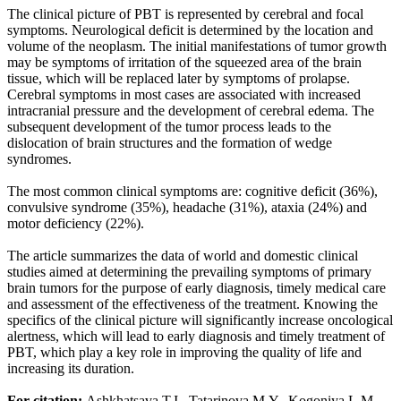
The clinical picture of PBT is represented by cerebral and focal
symptoms. Neurological deficit is determined by the location and
volume of the neoplasm. The initial manifestations of tumor growth
may be symptoms of irritation of the squeezed area of the brain
tissue, which will be replaced later by symptoms of prolapse.
Cerebral symptoms in most cases are associated with increased
intracranial pressure and the development of cerebral edema. The
subsequent development of the tumor process leads to the
dislocation of brain structures and the formation of wedge
syndromes.
The most common clinical symptoms are: cognitive deficit (36%),
convulsive syndrome (35%), headache (31%), ataxia (24%) and
motor deficiency (22%).
The article summarizes the data of world and domestic clinical
studies aimed at determining the prevailing symptoms of primary
brain tumors for the purpose of early diagnosis, timely medical care
and assessment of the effectiveness of the treatment. Knowing the
specifics of the clinical picture will significantly increase oncological
alertness, which will lead to early diagnosis and timely treatment of
PBT, which play a key role in improving the quality of life and
increasing its duration.
For citation:
Ashkhatsava T.I., Tatarinova M.Y., Kogoniya L.M.,