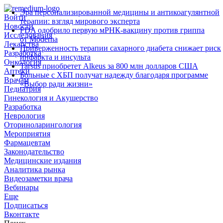
Эра персонализированной медицины и антикоагулянтной
Войти
терапии: взгляд мирового эксперта
Новости
FDA одобрило первую мРНК‑вакцину против гриппа
Исследования
от Moderna
Лекарства
Приверженность терапии сахарного диабета снижает риск
Разработка
инфаркта и инсульта
Онкология
Tarsus приобретет Alkeus за 800 млн долларов США
Аптеки
Больные с ХБП получат надежду благодаря программе
Врачам
«Выбор ради жизни»
Педиатрия
Гинекология и Акушерство
Разработка
Неврология
Оториноларингология
Мероприятия
Фармацевтам
Законодательство
Медицинские издания
Аналитика рынка
Видеозаметки врача
Вебинары
Еще
Подписаться
Вконтакте