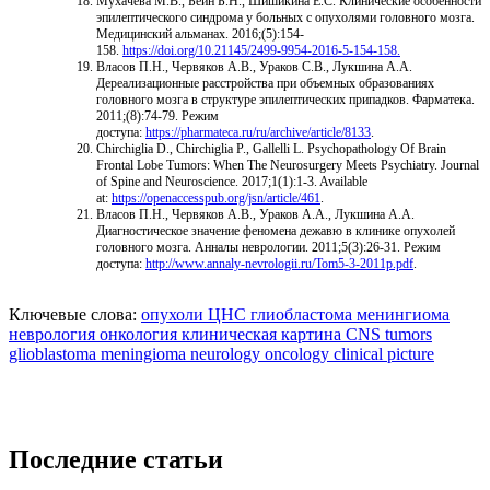
Мухачева М.В., Бейн Б.Н., Шишикина Е.С. Клинические особенности
эпилептического синдрома у больных с опухолями головного мозга.
Медицинский альманах. 2016;(5):154-
158.
https://doi.org/10.21145/2499-9954-2016-5-154-158.
Власов П.Н., Червяков А.В., Ураков С.В., Лукшина А.А.
Дереализационные расстройства при объемных образованиях
головного мозга в структуре эпилептических припадков. Фарматека.
2011;(8):74-79. Режим
доступа:
https://pharmateca.ru/ru/archive/article/8133
.
Chirchiglia D., Chirchiglia P., Gallelli L. Psychopathology Of Brain
Frontal Lobe Tumors: When The Neurosurgery Meets Psychiatry. Journal
of Spine and Neuroscience. 2017;1(1):1-3. Available
at:
https://openaccesspub.org/jsn/article/461
.
Власов П.Н., Червяков А.В., Ураков А.А., Лукшина А.А.
Диагностическое значение феномена дежавю в клинике опухолей
головного мозга. Анналы неврологии. 2011;5(3):26-31. Режим
доступа:
http://www.annaly-nevrologii.ru/Tom5-3-2011p.pdf
.
Ключевые слова:
опухоли ЦНС
глиобластома
менингиома
неврология
онкология
клиническая картина
CNS tumors
glioblastoma
meningioma
neurology
oncology
clinical picture
Последние статьи