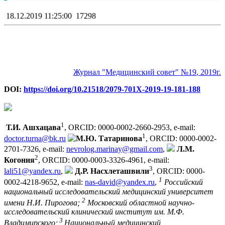
18.12.2019 11:25:00
17298
Журнал "Медицинский совет"
№19
, 2019г.
DOI:
https://doi.org/10.21518/2079-701X-2019-19-181-188
1
Т.И. Ашхацава
, ORCID: 0000-0002-2660-2953, e-mail:
1
doctor.turna@bk.ru
М.Ю. Татаринова
, ORCID: 0000-0002-
2701-7326, e-mail:
nevrolog.marinay@gmail.com
,
Л.М.
2
Когония
, ORCID: 0000-0003-3326-4961, e-mail:
3
lali51@yandex.ru
,
Д.Р. Насхлеташвили
, ORCID: 0000-
1
0002-4218-9652, e-mail:
nas-david@yandex.ru
,
Российский
национальный исследовательский медицинский университет
2
имени Н.И. Пирогова;
Московский областной научно-
исследовательский клинический институт им. М.Ф.
3
Владимирского;
Национальный медицинский