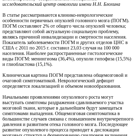
исследовательский центр онкологии имени Н.Н. Блохина
В статье рассматриваются клинико-неврологические
особенности первичных опухолей головного мозга (ПОГМ).
ПОГМ составляют 2% от общего числа опухолей человека;
представляют собой актуальную социальную проблему,
являясь причиной инвалидизации и смертности населения.
Показатель заболеваемости ПОГМ и других отделов ЦНС в
США с 2011 по 2015 г. составил 23,03 случая на 100 000
населения. Наиболее распространенные гистологические
виды ПОГМ: менингиома (36,4%), опухоли гипофиза (15,5%)
и глиобластома (15,1%).
Клиническая картина ПОГМ представлена общемозговой и
очаговой симптоматикой. Неврологический дефицит
определяется локализацией и объемом новообразования.
Начальными проявлениями опухолевого роста могут
выступать симптомы раздражения сдавливаемого участка
мозговой ткани, которые в дальнейшем будут замещаться
симптомами выпадения. Общемозговая симптоматика в
большинстве случаев связана с повышением внутричерепного
давления и развитием отека головного мозга. Последующее
развитие опухолевого процесса приводит к дислокации
мозговых структур и формированию синдромов вклинения.