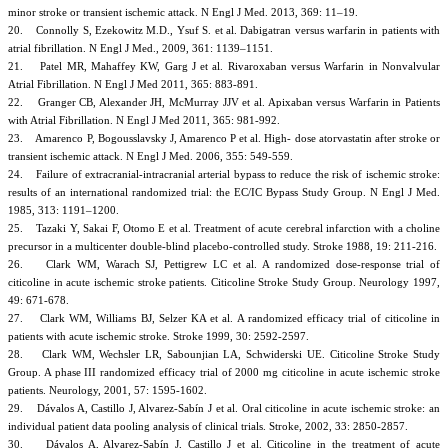
minor stroke or transient ischemic attack. N Engl J Med. 2013, 369: 11–19.
20. Connolly S, Ezekowitz M.D., Ysuf S. et al. Dabigatran versus warfarin in patients with
atrial fibrillation. N Engl J Med., 2009, 361: 1139–1151.
21. Patel МR, Mahaffey KW, Garg J et al. Rivaroxaban versus Warfarin in Nonvalvular
Atrial Fibrillation. N Engl J Med 2011, 365: 883-891.
22. Granger CB, Alexander JH, McMurray JJV et al. Apixaban versus Warfarin in Patients
with Atrial Fibrillation. N Engl J Med 2011, 365: 981-992.
23. Amarenco P, Bogousslavsky J, Amarenco P et al. High- dose atorvastatin after stroke or
transient ischemic attack. N Engl J Med. 2006, 355: 549-559.
24. Failure of extracranial-intracranial arterial bypass to reduce the risk of ischemic stroke:
results of an international randomized trial: the EC/IC Bypass Study Group. N Engl J Med.
1985, 313: 1191–1200.
25. Tazaki Y, Sakai F, Otomo E et al. Treatment of acute cerebral infarction with a choline
precursor in a multicenter double-blind placebo-controlled study. Stroke 1988, 19: 211-216.
26. Clark WM, Warach SJ, Pettigrew LC et al. A randomized dose-response trial of
citicoline in acute ischemic stroke patients. Citicoline Stroke Study Group. Neurology 1997,
49: 671-678.
27. Clark WM, Williams BJ, Selzer KA et al. A randomized efficacy trial of citicoline in
patients with acute ischemic stroke. Stroke 1999, 30: 2592-2597.
28. Clark WM, Wechsler LR, Sabounjian LA, Schwiderski UE. Citicoline Stroke Study
Group. A phase III randomized efficacy trial of 2000 mg citicoline in acute ischemic stroke
patients. Neurology, 2001, 57: 1595-1602.
29. Dávalos A, Castillo J, Alvarez-Sabín J et al. Oral citicoline in acute ischemic stroke: an
individual patient data pooling analysis of clinical trials. Stroke, 2002, 33: 2850-2857.
30. Dávalos A, Alvarez-Sabín J, Castillo J et al. Citicoline in the treatment of acute