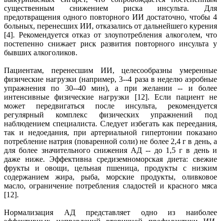
существенным снижением риска инсульта. Для
предотвращения одного повторного ИИ достаточно, чтобы 4
больных, перенесших ИИ, отказались от дальнейшего курения
[4]. Рекомендуется отказ от злоупотребления алкоголем, что
постепенно снижает риск развития повторного инсульта у
бывших алкоголиков.
Пациентам, перенесшим ИИ, целесообразны умеренные
физические нагрузки (например, 3--4 раза в неделю аэробные
упражнения по 30--40 мин), а при желании -- и более
интенсивные физические нагрузки [12]. Если пациент не
может передвигаться после инсульта, рекомендуется
регулярный комплекс физических упражнений под
наблюдением специалиста. Следует избегать как переедания,
так и недоедания, при артериальной гипертонии показано
потребление натрия (поваренной соли) не более 2,4 г в день, а
для более значительного снижения АД -- до 1,5 г в день и
даже ниже. Эффективна средиземноморская диета: свежие
фрукты и овощи, цельная пшеница, продукты с низким
содержанием жира, рыба, морские продукты, оливковое
масло, ограничение потребления сладостей и красного мяса
[12].
Нормализация АД представляет одно из наиболее