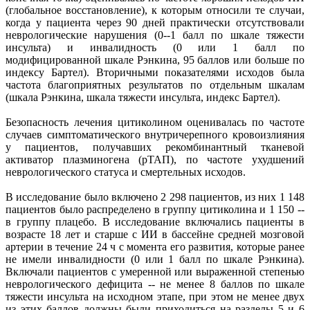
(глобальное восстановление), к которым относили те случаи,
когда у пациента через 90 дней практически отсутствовали
неврологические нарушения (0--1 балл по шкале тяжести
инсульта) и инвалидность (0 или 1 балл по
модифицированной шкале Рэнкина, 95 баллов или больше по
индексу Бартел). Вторичными показателями исходов была
частота благоприятных результатов по отдельным шкалам
(шкала Рэнкина, шкала тяжести инсульта, индекс Бартел).
Безопасность лечения цитиколином оценивалась по частоте
случаев симптоматического внутричерепного кровоизлияния
у пациентов, получавших рекомбинантный тканевой
активатор плазминогена (рТАП), по частоте ухудшений
неврологического статуса и смертельных исходов.
В исследование было включено 2 298 пациентов, из них 1 148
пациентов было распределено в группу цитиколина и 1 150 --
в группу плацебо. В исследование включались пациенты в
возрасте 18 лет и старше с ИИ в бассейне средней мозговой
артерии в течение 24 ч с момента его развития, которые ранее
не имели инвалидности (0 или 1 балл по шкале Рэнкина).
Включали пациентов с умеренной или выраженной степенью
неврологического дефицита -- не менее 8 баллов по шкале
тяжести инсульта на исходном этапе, при этом не менее двух
из этих баллов должны были приходиться на разделы 5 и 6