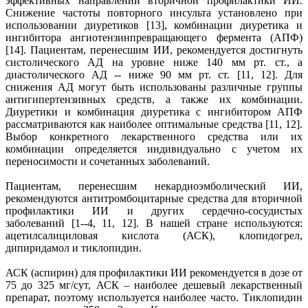
эффективных направлений вторичной профилактики ИИ.
Снижение частоты повторного инсульта установлено при
использовании диуретиков [13], комбинации диуретика и
ингибитора ангиотензинпревращающего фермента (АПФ)
[14]. Пациентам, перенесшим ИИ, рекомендуется достигнуть
систолического АД на уровне ниже 140 мм рт. ст., а
диастолического АД -- ниже 90 мм рт. ст. [11, 12]. Для
снижения АД могут быть использованы различные группы
антигипертензивных средств, а также их комбинации.
Диуретики и комбинация диуретика с ингибитором АПФ
рассматриваются как наиболее оптимальные средства [11, 12].
Выбор конкретного лекарственного средства или их
комбинации определяется индивидуально с учетом их
переносимости и сочетанных заболеваний.
Пациентам, перенесшим некардиоэмболический ИИ,
рекомендуются антитромбоцитарные средства для вторичной
профилактики ИИ и других сердечно-сосудистых
заболеваний [1--4, 11, 12]. В нашей стране используются:
ацетилсалициловая кислота (АСК), клопидогрел,
дипиридамол и тиклопидин.
АСК (аспирин) для профилактики ИИ рекомендуется в дозе от
75 до 325 мг/сут, АСК – наиболее дешевый лекарственный
препарат, поэтому используется наиболее часто. Тиклопидин