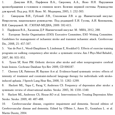
1. Дамулин И.В., Парфенов В.А., Скоромец А.А., Яхно Н.Н. Нарушения
кровообращения в головном и спинном мозге. Болезни нервной системы. Руководство
для врачей. Под ред. Н.Н. Яхно. М.: Медицина, 2005, 1: 232-303.
2. Скворцова В.И., Губский Л.В., Стаховская Л.В. и др. Ишемический инсульт.
Неврология, национальное руководство. Под редакцией Е.И. Гусева, А.И. Коновалова,
В.И. Скворцовой. М.: ГЭОТАР-МЕДИА, 2009: 592-615.
3. Парфенов В.А., Хасанова Д.Р. Ишемический инсульт. М.: МИА, 2012, 288.
4. European Stroke Organisation (ESO) Executive Committee; ESO Writing Committee.
Guidelines for management of ischaemic stroke and transient ischaemic attack. Cerebrovasc
Dis., 2008, 25: 457-507.
5. Van de Port I., Wood-Dauphinee S, Lindeman E, Kwakkel G. Effects of exercise training
programs on walking competency after stroke: a systematic review. Am J Phys Med Rehabil.,
2007, 86: 935–951.
6. Tyson SF, Kent PM. Orthotic devices after stroke and other nonprogressive cerebral
brain lesions. Cochrane Database Sys Rev 2009, CD 006187.
7. Cherney LR, Patterson JP, Raymer A et al. Evidence-based systematic review: effects of
intensity of treatment and constraint-induced language therapy for individuals with stroke-
induced aphasia. J Speech Lang Hear Res, 2008, 51: 1282–1299.
8. Hackett ML, Yapa C, Parag V, Anderson CS. Frequency of depression after stroke: a
systematic review of observational studies. Stroke. 2005, 36: 1330–1340.
9. Hackett ML, Anderson CS, House AO et al. Interventions for Treating Depression After
Stroke. Stroke. 2009, 40: 487-488.
10. Cerebrovascular disease, cognitive impairment and dementia. Second edition of
Cerebrovascular disease and dementia. Edited by O'Brien J., Ames D., Gustafson L. еt al.
Martin Dunitz, 2004.