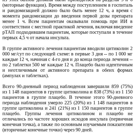
(моторные функции). Время между поступлением в госпиталь
и рандомизацией должно было быть менее 12 ч, а время с
момента рандомизации до введения первой дозы препарата
менее 1 ч. Всем пациентам оказывали помощь при ИИ в
соответствии с местной практикой лечения, включая введение
рТАП подходившим пациентам, которые поступали в течение
первых 4,5 ч от начала инсульта.
В группе активного лечения пациентам вводили цитиколин 2
000 мг/сут по следующей схеме: в первые 3 дня -- по 1 000 мг
каждые 12 ч, начиная с 4-го дня и до конца периода лечения --
по 2 таблетки 500 мг каждые 12 ч. Плацебо было идентичным
и неотличимым от активного препарата в обеих формах
(ампулах и таблетках).
Всего 90-дневный период наблюдения завершили 859 (75%)
из 1 148 пациентов в группе цитиколина и 838 (73%) из 1 150
пациентов в группе плацебо. В течение этого 90-дневного
периода наблюдения умерло 225 (20%) из 1 148 пациентов в
группе цитиколина и 241 (21%) из 1 150 пациентов в группе
плацебо. Группы лечения цитиколином и плацебо не
отличались по частоте хороших исходов инсульта (первичная
конечная точка), а также по основным изучаемым показателям
(вторичные конечные точки) через 90 дней.