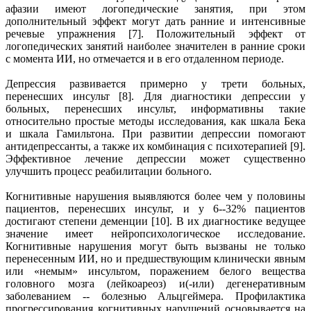
афазии имеют логопедические занятия, при этом
дополнительный эффект могут дать ранние и интенсивные
речевые упражнения [7]. Положительный эффект от
логопедических занятий наиболее значителен в ранние сроки
с момента ИИ, но отмечается и в его отдаленном периоде.
Депрессия развивается примерно у трети больных,
перенесших инсульт [8]. Для диагностики депрессии у
больных, перенесших инсульт, информативны такие
относительно простые методы исследования, как шкала Бека
и шкала Гамильтона. При развитии депрессии помогают
антидепрессанты, а также их комбинация с психотерапией [9].
Эффективное лечение депрессии может существенно
улучшить процесс реабилитации больного.
Когнитивные нарушения выявляются более чем у половины
пациентов, перенесших инсульт, и у 6--32% пациентов
достигают степени деменции [10]. В их диагностике ведущее
значение имеет нейропсихологическое исследование.
Когнитивные нарушения могут быть вызваны не только
перенесенным ИИ, но и предшествующим клинически явным
или «немым» инсультом, поражением белого вещества
головного мозга (лейкоареоз) и(-или) дегенеративным
заболеванием -- болезнью Альцгеймера. Профилактика
прогрессирования когнитивных нарушений основывается на