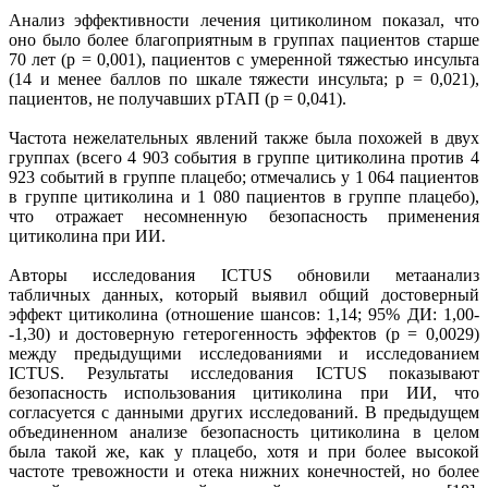
Анализ эффективности лечения цитиколином показал, что
оно было более благоприятным в группах пациентов старше
70 лет (p = 0,001), пациентов с умеренной тяжестью инсульта
(14 и менее баллов по шкале тяжести инсульта; p = 0,021),
пациентов, не получавших рТАП (p = 0,041).
Частота нежелательных явлений также была похожей в двух
группах (всего 4 903 события в группе цитиколина против 4
923 событий в группе плацебо; отмечались у 1 064 пациентов
в группе цитиколина и 1 080 пациентов в группе плацебо),
что отражает несомненную безопасность применения
цитиколина при ИИ.
Авторы исследования ICTUS обновили метаанализ
табличных данных, который выявил общий достоверный
эффект цитиколина (отношение шансов: 1,14; 95% ДИ: 1,00-
-1,30) и достоверную гетерогенность эффектов (p = 0,0029)
между предыдущими исследованиями и исследованием
ICTUS. Результаты исследования ICTUS показывают
безопасность использования цитиколина при ИИ, что
согласуется с данными других исследований. В предыдущем
объединенном анализе безопасность цитиколина в целом
была такой же, как у плацебо, хотя и при более высокой
частоте тревожности и отека нижних конечностей, но более