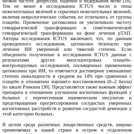
низкой частоте депрессий, падений и недержания мочи [18].
Тем не менее в исследовании ICTUS число и типы
нежелательных явлений и серьезных нежелательных явлений,
включая неврологические события, не отличались от группы
плацебо. Применение цитиколина не увеличивало частоту
геморрагической трансформации и симптоматической
геморрагической трансформации на фоне лечения рТАП.
Авторы исследования ICTUS заключают, что, по данным
проведенного исследования, цитиколин безопасен при
лечении ИИ умеренной или тяжелой степени. Если
объединить полученные в исследовании ICTUS данные с
результатами других многоцентровых плацебо-
контролируемых исследований, посвященных применению
цитиколина при ИИ, то отмечается достоверное уменьшение
степени инвалидности в среднем на 14% при сравнении с
плацебо в отношении хорошего восстановления (0--2 балла)
по шкале Рэнкина [30]. Представляется также важным эффект
препарата в отношении улучшения когнитивных функций у
больных с перенесенным ишемическим инсультом и
предотвращения прогрессирования сосудистых умеренных
когнитивных расстройств и развития сосудистой деменции у
этой категории больных.
В целом среди различных лекарственных средств, широко
применяемых в нашей стране в остром и отдаленном