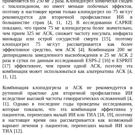
применяется по 250 мг 2 раза. Клопидогрел химически сходен
с тиклопидином, но имеет меньше побочных эффектов,
поэтому в настоящее время только клопидогрел по 75 мг/сут
рекомендуется для вторичной профилактики ИИ в
большинстве стран [4, 11, 12]. В исследовании CAPRIE
показано, что прием 75 мг клопидогрела более значительно,
чем прием 325 мг АСК, снижает частоту инсульта, инфаркта
миокарда или острой сосудистой смерти [15], поэтому
клопидогрел 75 мг/сут рассматривается как более
эффективное средство, чем АСК [4]. Комбинация 200 мг
дипиридамола замедленного высвобождения и 25 мг АСК 2
раза в сутки по данным исследований ESPS-2 [16] и ESPRIT
[17] эффективнее, чем прием одной АСК, поэтому эта
комбинация может использоваться как альтернатива АСК [4,
11, 12].
Комбинация клопидогрела и АСК не рекомендуется в
рутинной практике для вторичной профилактики ИИ
вследствие высокой частоты геморрагических осложнений [4,
11]. Однако в последние годы проведены исследования,
которые показали, что эта комбинация эффективна у
пациентов, перенесших малый ИИ или ТИА [18, 19], поэтому
в настоящее время она рассматривается как возможный
вариант лечения у пациентов, перенесших малый ИИ или
ТИА [12].