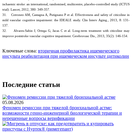
ischaemic stroke: an international, randomised, multicentre, placebo-controlled study (ICTUS
trial). Lancet, 2012, 380: 349-357.
31. Cotroneo AM, Castagna A, Putignano P et al. Effectiveness and safety of citicoline in
mild vascular cognitive impairment: the IDEALE study. Clin Interv Aging., 2013, 8: 131-
137.
32. Alvares-Sabin J, Ortega G, Jacas C et al. Long-term treatment with citicoline may
improve poststroke vascular cognitive impairment. Cerebrovasc Dis., 2013, 35(2): 146-154.
Ключевые слова:
вторичная профилактика ишемического
инсульта
реабилитация при ишемическом инсульте
цитиколин
Последние статьи
05.08.2026
Феномен ремиссии при тяжелой бронхиальной астме:
возможности генно-инженерной биологической терапии и
нерешенные вопросы верификации