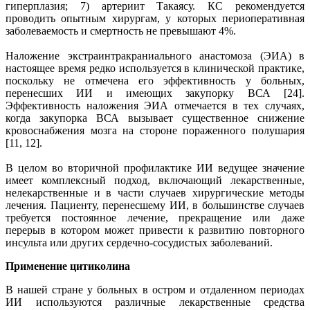
гиперплазия; 7) артериит Такаясу. КС рекомендуется
проводить опытным хирургам, у которых периоперативная
заболеваемость и смертность не превышают 4%.
Наложение экстраинтракраниального анастомоза (ЭИА) в
настоящее время редко используется в клинической практике,
поскольку не отмечена его эффективность у больных,
перенесших ИИ и имеющих закупорку ВСА [24].
Эффективность наложения ЭИА отмечается в тех случаях,
когда закупорка ВСА вызывает существенное снижение
кровоснабжения мозга на стороне пораженного полушария
[11, 12].
В целом во вторичной профилактике ИИ ведущее значение
имеет комплексный подход, включающий лекарственные,
нелекарственные и в части случаев хирургические методы
лечения. Пациенту, перенесшему ИИ, в большинстве случаев
требуется постоянное лечение, прекращение или даже
перерыв в котором может привести к развитию повторного
инсульта или других сердечно-сосудистых заболеваний.
Применение цитиколина
В нашей стране у больных в остром и отдаленном периодах
ИИ используются различные лекарственные средства