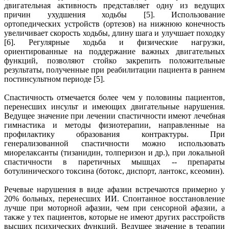
двигательная активность представляет одну из ведущих
причин ухудшения ходьбы [5]. Использование
ортопедических устройств (ортезов) на нижнюю конечность
увеличивает скорость ходьбы, длину шага и улучшает походку
[6]. Регулярные ходьба и физические нагрузки,
ориентированные на поддержание важных двигательных
функций, позволяют стойко закрепить положительные
результаты, полученные при реабилитации пациента в раннем
постинсультном периоде [5].
Спастичность отмечается более чем у половины пациентов,
перенесших инсульт и имеющих двигательные нарушения.
Ведущее значение при лечении спастичности имеют лечебная
гимнастика и методы физиотерапии, направленные на
профилактику образования контрактуры. При
генерализованной спастичности можно использовать
миорелаксанты (тизанидин, толперизон и др.), при локальной
спастичности в паретичных мышцах -- препараты
ботулинического токсина (ботокс, диспорт, лантокс, ксеомин).
Речевые нарушения в виде афазии встречаются примерно у
20% больных, перенесших ИИ. Спонтанное восстановление
лучше при моторной афазии, чем при сенсорной афазии, а
также у тех пациентов, которые не имеют других расстройств
высших психических функций. Ведущее значение в терапии