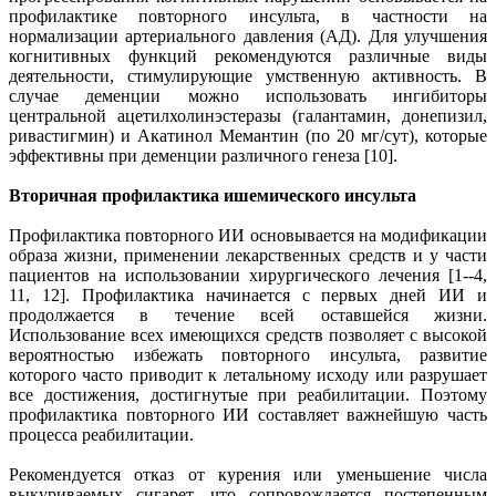
профилактике повторного инсульта, в частности на
нормализации артериального давления (АД). Для улучшения
когнитивных функций рекомендуются различные виды
деятельности, стимулирующие умственную активность. В
случае деменции можно использовать ингибиторы
центральной ацетилхолинэстеразы (галантамин, донепизил,
ривастигмин) и Акатинол Мемантин (по 20 мг/сут), которые
эффективны при деменции различного генеза [10].
Вторичная профилактика ишемического инсульта
Профилактика повторного ИИ основывается на модификации
образа жизни, применении лекарственных средств и у части
пациентов на использовании хирургического лечения [1--4,
11, 12]. Профилактика начинается с первых дней ИИ и
продолжается в течение всей оставшейся жизни.
Использование всех имеющихся средств позволяет с высокой
вероятностью избежать повторного инсульта, развитие
которого часто приводит к летальному исходу или разрушает
все достижения, достигнутые при реабилитации. Поэтому
профилактика повторного ИИ составляет важнейшую часть
процесса реабилитации.
Рекомендуется отказ от курения или уменьшение числа
выкуриваемых сигарет, что сопровождается постепенным