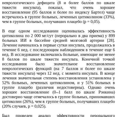
неврологического дефицита (8 и более баллов по шкале
тяжести инсульта), показал, что очень хорошее
восстановление (95 баллов и более по индексу Бартел) чаще
встречалось в группе больных, леченных цитиколином (33%),
чем в группе больных, получавших плацебо (р = 0,05).
В еще одном исследовании оценивалась эффективность
цитиколина по 2 000 мг/сут (перорально в два приема) у 899
больных ИИ в бассейне средней мозговой артерии [28].
Лечение начиналось в первые сутки инсульта, продолжалось в
течение 6 нед. с последующим наблюдением в течение еще 6
нед. В исследование включались больные, имеющие не менее
8 баллов по шкале тяжести инсульта. Конечной точкой
исследования было значительное восстановление
неврологических функций (на 7 баллов и более по шкале
тяжести инсульта) через 12 нед. с момента инсульта. В конце
лечения значительная степень восстановления установлена у
52% больных, леченных цитиколином, и у 51% больных в
группе плацебо (различия недостоверны). Однако очень
хорошее восстановление (0--1 балл по шкале Рэнкина)
достоверно чаще отмечалось в группе больных, принимавших
цитиколин (26%), чем в группе больных, получавших плацебо
(20% случаев, р = 0,025).
Был проведен анализ эффективности перорального