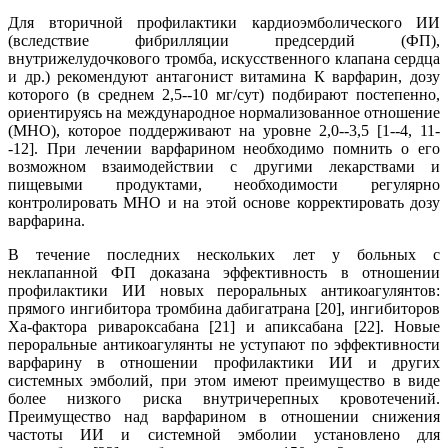
Для вторичной профилактики кардиоэмболического ИИ
(вследствие фибрилляции предсердий (ФП),
внутрижелудочкового тромба, искусственного клапана сердца
и др.) рекомендуют антагонист витамина К варфарин, дозу
которого (в среднем 2,5--10 мг/сут) подбирают постепенно,
ориентируясь на международное нормализованное отношение
(МНО), которое поддерживают на уровне 2,0--3,5 [1--4, 11-
-12]. При лечении варфарином необходимо помнить о его
возможном взаимодействии с другими лекарствами и
пищевыми продуктами, необходимости регулярно
контролировать МНО и на этой основе корректировать дозу
варфарина.
В течение последних нескольких лет у больных с
неклапанной ФП доказана эффективность в отношении
профилактики ИИ новых пероральных антикоагулянтов:
прямого ингибитора тромбина дабигатрана [20], ингибиторов
Xa-фактора ривароксабана [21] и апиксабана [22]. Новые
пероральные антикоагулянты не уступают по эффективности
варфарину в отношении профилактики ИИ и других
системных эмболий, при этом имеют преимущество в виде
более низкого риска внутричерепных кровотечений.
Преимущество над варфарином в отношении снижения
частоты ИИ и системной эмболии установлено для