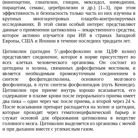
(винпоцетин, глиатилин, глицин, мексидол, нимодипин,
пирацетам, семакс, церебролизин и др.) [1--3], при этом
эффективность и безопасность только часть из них изучены в
крупных многоцентровых плацебо-контролируемых
исследованиях. В этой связи особый интерес представляют
данные о применении цитиколина -- лекарственного средства,
которое активно изучается при ИИ в странах Западной
Европы, США и Японии в течение последних тридцати лет.
Цитиколин (цитидин 5’-дифосфохолин или ЦДФ холин)
представляет соединение, которое в норме присутствует во
всех клетках человеческого организма. Он состоит из
цитидина и холина, связанных дифосфатным мостиком, и
является необходимым промежуточным соединением в
синтезе фосфатидилхолина, основного мозгового
фосфолипида, в пути синтеза фосфолипидов (путь Кеннеди).
Цитиколин при приеме внутрь хорошо всасывается, его
содержание в плазме крови после перорального приема имеет
два пика -- один через час после приема, а второй через 24 ч.
После всасывания препарат распадается на холин и цитидин,
которые проходят через гематоэнцефалический барьер и
служат основой для образования цитиколина в веществе
головного мозга. Цитиколин выделяется из организма с мочой
и при дыхании вместе с углекислым газом.