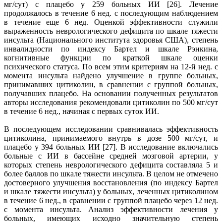
мг/сут) с плацебо у 259 больных ИИ [26]. Лечение
продолжалось в течение 6 нед. с последующим наблюдением
в течение еще 6 нед. Оценкой эффективности служили
выраженность неврологического дефицита по шкале тяжести
инсульта (Национального института здоровья США), степень
инвалидности по индексу Бартел и шкале Рэнкина,
когнитивные функции по краткой шкале оценки
психического статуса. По всем этим критериям на 12-й нед. с
момента инсульта найдено улучшение в группе больных,
принимавших цитиколин, в сравнении с группой больных,
получавших плацебо. На основании полученных результатов
авторы исследования рекомендовали цитиколин по 500 мг/сут
в течение 6 нед., начиная с первых суток ИИ.
В последующем исследовании сравнивалась эффективность
цитиколина, принимаемого внутрь в дозе 500 мг/сут, и
плацебо у 394 больных ИИ [27]. В исследование включались
больные с ИИ в бассейне средней мозговой артерии, у
которых степень неврологического дефицита составляла 5 и
более баллов по шкале тяжести инсульта. В целом не отмечено
достоверного улучшения восстановления (по индексу Бартел
и шкале тяжести инсульта) у больных, леченных цитиколином
в течение 6 нед., в сравнении с группой плацебо через 12 нед.
с момента инсульта. Анализ эффективности лечения у
больных, имеющих исходно значительную степень