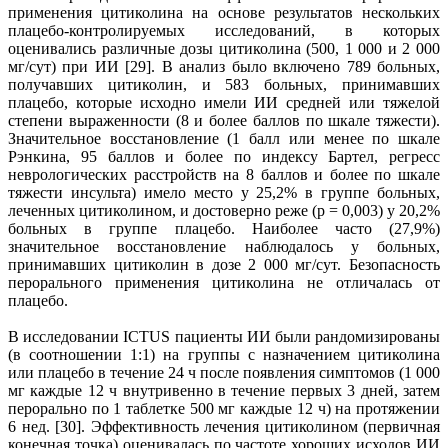
применения цитиколина на основе результатов нескольких
плацебо-контролируемых исследований, в которых
оценивались различные дозы цитиколина (500, 1 000 и 2 000
мг/сут) при ИИ [29]. В анализ было включено 789 больных,
получавших цитиколин, и 583 больных, принимавших
плацебо, которые исходно имели ИИ средней или тяжелой
степени выраженности (8 и более баллов по шкале тяжести).
Значительное восстановление (1 балл или менее по шкале
Рэнкина, 95 баллов и более по индексу Бартел, регресс
неврологических расстройств на 8 баллов и более по шкале
тяжести инсульта) имело место у 25,2% в группе больных,
леченных цитиколином, и достоверно реже (р = 0,003) у 20,2%
больных в группе плацебо. Наиболее часто (27,9%)
значительное восстановление наблюдалось у больных,
принимавших цитиколин в дозе 2 000 мг/сут. Безопасность
перорального применения цитиколина не отличалась от
плацебо.
В исследовании ICTUS пациенты ИИ были рандомизированы
(в соотношении 1:1) на группы с назначением цитиколина
или плацебо в течение 24 ч после появления симптомов (1 000
мг каждые 12 ч внутривенно в течение первых 3 дней, затем
перорально по 1 таблетке 500 мг каждые 12 ч) на протяжении
6 нед. [30]. Эффективность лечения цитиколином (первичная
конечная точка) оценивалась по частоте хороших исходов ИИ