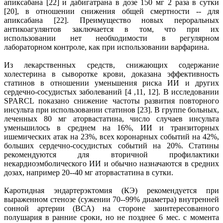
апиксабана [22] и дабигатрана в дозе 150 мг 2 раза в сутки
[20], в отношении снижения общей смертности -- для
апиксабана [22]. Преимущество новых пероральных
антикоагулянтов заключается в том, что при их
использовании нет необходимости в регулярном
лабораторном контроле, как при использовании варфарина.
Из лекарственных средств, снижающих содержание
холестерина в сыворотке крови, доказана эффективность
статинов в отношении уменьшения риска ИИ и других
сердечно-сосудистых заболеваний [4 ,11, 12]. В исследовании
SPARCL показано снижение частоты развития повторного
инсульта при использовании статинов [23]. В группе больных,
леченных 80 мг аторвастатина, число случаев инсульта
уменьшилось в среднем на 16%, ИИ и транзиторных
ишемических атак на 23%, всех коронарных событий на 42%,
больших сердечно-сосудистых событий на 20%. Статины
рекомендуются для вторичной профилактики
некардиоэмболического ИИ и обычно назначаются в средних
дозах, например 20--40 мг аторвастатина в сутки.
Каротидная эндартерэктомия (КЭ) рекомендуется при
выраженном стенозе (сужении 70--99% диаметра) внутренней
сонной артерии (ВСА) на стороне заинтересованного
полушария в ранние сроки, но не позднее 6 мес. с момента