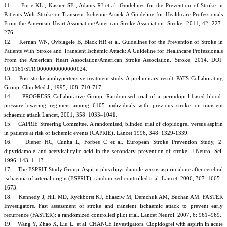
11. Furie KL., Kasner SE., Adams RJ et al. Guidelines for the Prevention of Stroke in
Patients With Stroke or Transient Ischemic Attack A Guideline for Healthcare Professionals
From the American Heart Association/American Stroke Association. Stroke. 2011, 42: 227-
276.
12. Kernan WN, Ovbiagele B, Black HR et al. Guidelines for the Prevention of Stroke in
Patients With Stroke and Transient Ischemic Attack: A Guideline for Healthcare Professionals
From the American Heart Association/American Stroke Association. Stroke. 2014. DOI:
10.1161/STR.0000000000000024.
13. Post-stroke antihypertensive treatment study. A preliminary result. PATS Collaborating
Group. Chin Med J., 1995, 108: 710-717.
14. PROGRESS Collaborative Group. Randomised trial of a perindopril-based blood-
pressure-lowering regimen among 6105 individuals with previous stroke or transient
schaemic attack Lancet, 2001, 358: 1033–1041.
15. CAPRIE Streering Commitee. A randomised, blinded trial of clopidogrel versus aspirin
in patients at risk of ischemic events (CAPRIE). Lancet 1996, 348: 1329-1339.
16. Diener HC, Cunha L, Forbes C et al. European Stroke Prevention Study, 2:
dipyridamole and acetylsalicylic acid in the secondary prevention of stroke. J Neurol Sci.
1996, 143: 1–13.
17. The ESPRIT Study Group. Aspirin plus dipyridamole versus aspirin alone after cerebral
ischaemia of arterial origin (ESPRIT): randomized controlled trial. Lancet, 2006, 367: 1665–
1673.
18. Kennedy J, Hill MD, Ryckborst KJ, Eliasziw M, Demchuk AM, Buchan AM. FASTER
Investigators. Fast assessment of stroke and transient ischaemic attack to prevent early
recurrence (FASTER): a randomized controlled pilot trial. Lancet Neurol. 2007, 6: 961–969.
19. Wang Y, Zhao X, Liu L. et al. CHANCE Investigators. Clopidogrel with aspirin in acute