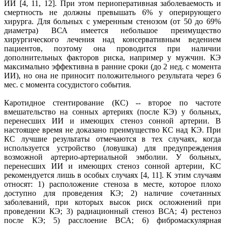
ИИ [4, 11, 12]. При этом периоперативная заболеваемость и
смертность не должны превышать 6% у оперирующего
хирурга. Для больных с умеренным стенозом (от 50 до 69%
диаметра) ВСА имеется небольшое преимущество
хирургического лечения над консервативным ведением
пациентов, поэтому она проводится при наличии
дополнительных факторов риска, например у мужчин. КЭ
максимально эффективна в ранние сроки (до 2 нед. с момента
ИИ), но она не приносит положительного результата через 6
мес. с момента сосудистого события.
Каротидное стентирование (КС) -- второе по частоте
вмешательство на сонных артериях (после КЭ) у больных,
перенесших ИИ и имеющих стеноз сонной артерии. В
настоящее время не доказано преимущество КС над КЭ. При
КС лучшие результаты отмечаются в тех случаях, когда
используется устройство (ловушка) для предупреждения
возможной артерио-артериальной эмболии. У больных,
перенесших ИИ и имеющих стеноз сонной артерии, КС
рекомендуется лишь в особых случаях [4, 11]. К этим случаям
относят: 1) расположение стеноза в месте, которое плохо
доступно для проведения КЭ; 2) наличие сочетанных
заболеваний, при которых высок риск осложнений при
проведении КЭ; 3) радиационный стеноз ВСА; 4) рестеноз
после КЭ; 5) расслоение ВСА; 6) фибромаскулярная