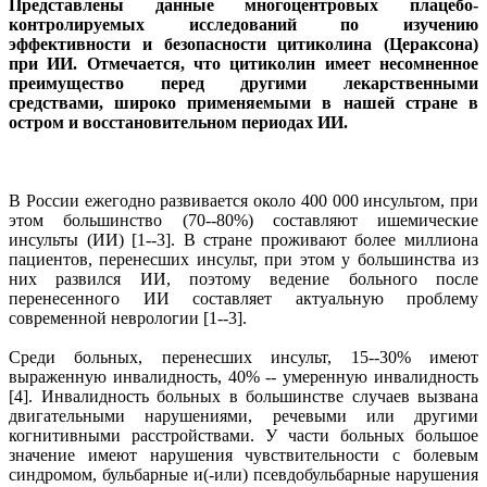
Представлены данные многоцентровых плацебо-
контролируемых исследований по изучению
эффективности и безопасности цитиколина (Цераксона)
при ИИ. Отмечается, что цитиколин имеет несомненное
преимущество перед другими лекарственными
средствами, широко применяемыми в нашей стране в
остром и восстановительном периодах ИИ.
В России ежегодно развивается около 400 000 инсультом, при
этом большинство (70--80%) составляют ишемические
инсульты (ИИ) [1--3]. В стране проживают более миллиона
пациентов, перенесших инсульт, при этом у большинства из
них развился ИИ, поэтому ведение больного после
перенесенного ИИ составляет актуальную проблему
современной неврологии [1--3].
Среди больных, перенесших инсульт, 15--30% имеют
выраженную инвалидность, 40% -- умеренную инвалидность
[4]. Инвалидность больных в большинстве случаев вызвана
двигательными нарушениями, речевыми или другими
когнитивными расстройствами. У части больных большое
значение имеют нарушения чувствительности с болевым
синдромом, бульбарные и(-или) псевдобульбарные нарушения