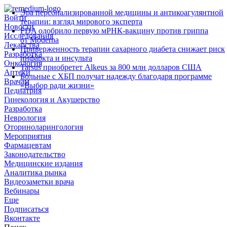
Эра персонализированной медицины и антикоагулянтной
Войти
терапии: взгляд мирового эксперта
Новости
FDA одобрило первую мРНК‑вакцину против гриппа
Исследования
от Moderna
Лекарства
Приверженность терапии сахарного диабета снижает риск
Разработка
инфаркта и инсульта
Онкология
Tarsus приобретет Alkeus за 800 млн долларов США
Аптеки
Больные с ХБП получат надежду благодаря программе
Врачам
«Выбор ради жизни»
Педиатрия
Гинекология и Акушерство
Разработка
Неврология
Оториноларингология
Мероприятия
Фармацевтам
Законодательство
Медицинские издания
Аналитика рынка
Видеозаметки врача
Вебинары
Еще
Подписаться
Вконтакте