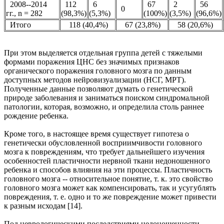
2008--2014
112
6
67
2
56
0
гг., n = 282
(98,3%)
(5,3%)
(100%)
(3,5%)
(96,6%)
Итого
118 (40,4%)
67 (23,8%)
58 (20,6%)
При этом выделяется отдельная группа детей с тяжелыми
формами поражения ЦНС без значимых признаков
органического поражения головного мозга по данным
доступных методов нейровизуализации (НСГ, МРТ).
Полученные данные позволяют думать о генетической
природе заболевания и заниматься поиском синдромальной
патологии, которая, возможно, и определила столь раннее
рождение ребенка.
Кроме того, в настоящее время существует гипотеза о
генетически обусловленной восприимчивости головного
мозга к повреждениям, что требует дальнейшего изучения
особенностей пластичности нервной ткани недоношенного
ребенка и способов влияния на эти процессы. Пластичность
головного мозга -- относительное понятие, т. к. это свойство
головного мозга может как компенсировать, так и усугублять
повреждения, т. е. одно и то же повреждение может привести
к разным исходам [14].
Под неврологическими последствиями недоношенности