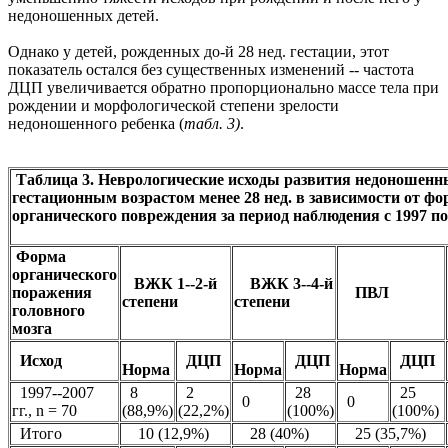
недоношенных детей.
Однако у детей, рожденных до-й 28 нед. гестации, этот
показатель остался без существенных изменений -- частота
ДЦП увеличивается обратно пропорционально массе тела при
рождении и морфологической степени зрелости
недоношенного ребенка (
табл. 3)
.
Таблица 3. Неврологические исходы развития недоношенны
гестационным возрастом менее 28 нед. в зависимости от ф
органического повреждения за период наблюдения с 1997 по 
Форма
органического
ВЖК 1--2-й
ВЖК 3--4-й
поражения
ПВЛ
степени
степени
головного
мозга
Исход
ДЦП
ДЦП
ДЦП
Норма
Норма
Норма
1997--2007
8
2
28
25
0
0
гг., n = 70
(88,9%)
(22,2%)
(100%)
(100%)
Итого
10 (12,9%)
28 (40%)
25 (35,7%)