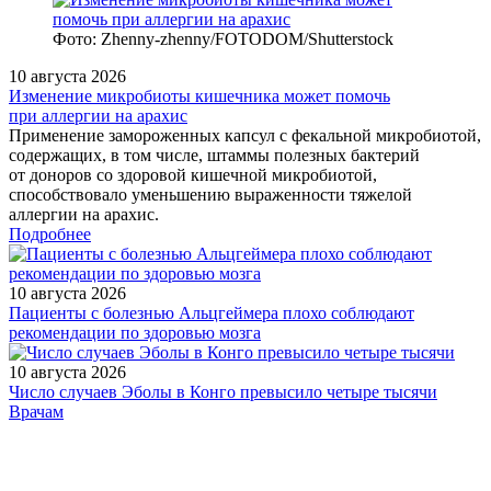
Фото: Zhenny-zhenny/FOTODOM/Shutterstock
10 августа 2026
Изменение микробиоты кишечника может помочь
при аллергии на арахис
Применение замороженных капсул с фекальной микробиотой,
содержащих, в том числе, штаммы полезных бактерий
от доноров со здоровой кишечной микробиотой,
способствовало уменьшению выраженности тяжелой
аллергии на арахис.
Подробнее
10 августа 2026
Пациенты с болезнью Альцгеймера плохо соблюдают
рекомендации по здоровью мозга
10 августа 2026
Число случаев Эболы в Конго превысило четыре тысячи
/doctor/neurology/nevrologicheskie-iskhody-u-nedonoshennykh-
Врачам
detey-k-trekhletnemu-vozrastu-nablyudavshiesya-v-spetsiali/