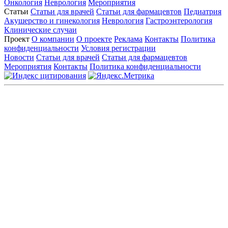
Онкология
Неврология
Мероприятия
Статьи
Статьи для врачей
Статьи для фармацевтов
Педиатрия
Акушерство и гинекология
Неврология
Гастроэнтерология
Клинические случаи
Проект
О компании
О проекте
Реклама
Контакты
Политика
конфиденциальности
Условия регистрации
Новости
Статьи для врачей
Статьи для фармацевтов
Мероприятия
Контакты
Политика конфиденциальности
Общество с ограниченной ответственностью «ГРУППА
РЕМЕДИУМ»
Адрес местонахождения: 105082, г. Москва, ул. Бакунинская, д.
71
ОГРН: 1067746819470 ИНН: 7701669956
Контактные данные: Телефон:
+7 (495) 780-34-25
|
Электронная почта:
reklama@remedium.ru
На сайте используются изображения по лицензии
Shutterstock/FOTODOM, соблюдаются авторские права.
Вся информация, размещенная на веб-сайте, предназначена