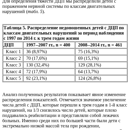
Для определения тяжести ДЦП мы распределили детей с
поражением нервной системы по классам двигательных
нарушений (
табл. 5
).
Таблица 5. Распределение недоношенных детей с ДЦП по
классам двигательных нарушений за период наблюдения
с 1997 по 2014 г. к трем годам жизни
ДЦП
1997--2007 гг., n = 400
2008--2014 гг., n = 461
Класс 1
36 (8,97%)
75 (16,3%)
Класс 2
70 (17,6%)
69 (15,1%)
Класс 3
130 (32,4%)
129 (28,1%)
Класс 4
72 (17,9%)
64 (13,7%)
Класс 5
92 (23,1%)
124 (26,8%)
Анализ полученных результатов показывает явное изменение
распределения показателей. Отмечается значимое увеличение
числа детей с ДЦП, которые перешли к трем годам в 1-й класс
нарушений, на 1/3 снизилось число детей, которые плохо
поддавались реабилитации и представляли собой лежачих
больных. Именно среди них по большей части были дети с
экстремально низкой массой тела при рождении,