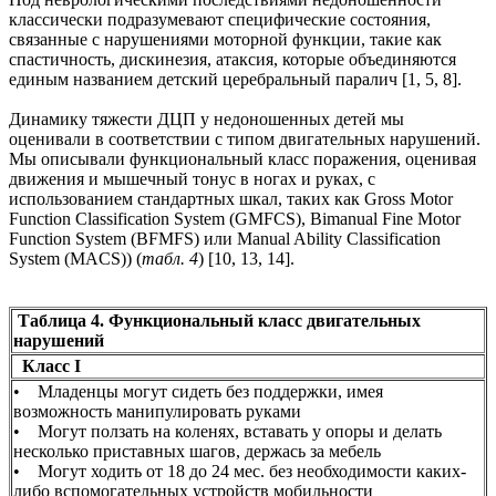
классически подразумевают специфические состояния,
связанные с нарушениями моторной функции, такие как
спастичность, дискинезия, атаксия, которые объединяются
единым названием детский церебральный паралич [1, 5, 8].
Динамику тяжести ДЦП у недоношенных детей мы
оценивали в соответствии с типом двигательных нарушений.
Мы описывали функциональный класс поражения, оценивая
движения и мышечный тонус в ногах и руках, с
использованием стандартных шкал, таких как Gross Motor
Function Classification System (GMFCS), Bimanual Fine Motor
Function System (BFMFS) или Manual Ability Classification
System (MACS)) (
табл. 4
) [10, 13, 14].
Таблица 4. Функциональный класс двигательных
нарушений
Класс I
• Младенцы могут сидеть без поддержки, имея
возможность манипулировать руками
• Могут ползать на коленях, вставать у опоры и делать
несколько приставных шагов, держась за мебель
• Могут ходить от 18 до 24 мес. без необходимости каких-
либо вспомогательных устройств мобильности