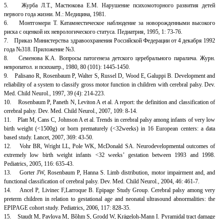
5. Журба Л.Т., Мастюкова Е.М. Нарушение психомоторного развития детей
первого года жизни. М.: Медицина, 1981.
6. Монтгомери Т. Катамнестическое наблюдение за новорожденными высокого
риска с оценкой их неврологического статуса. Педиатрия, 1995, 1: 73-76.
7. Приказ Министерства здравоохранения Российской Федерации от 4 декабря 1992
года №318. Приложение №3.
8. Семенова К.А. Вопросы патогенеза детского церебрального паралича. Журн.
невропатол. и психиатр., 1980, 80 (101): 1445-1450.
9. Palisano R, Rosenbaum P, Walter S, Russel D, Wood E, Galuppi B. Development and
reliability of a system to classify gross motor function in children with cerebral palsy. Dev.
Med. Child Neurol., 1997, 39 (4): 214-223.
10. Rosenbaum P, Paneth N, Leviton A et al. A report: the definition and classification of
cerebral palsy. Dev. Med. Child Neurol., 2007, 109: 8-14.
11. Platt M, Cans C, Johnson A et al. Trends in cerebral palsy among infants of very low
birth weight (<1500g) or born prematurely (<32weeks) in 16 European centers: a data
based study. Lancet, 2007, 369: 43-50.
12. Vohr BR, Wright LL, Pole WK, McDonald SA. Neurodevelopmental outcomes of
extremely low birth weight infants <32 weeks’ gestation between 1993 and 1998.
Pediatrics, 2005, 116: 635-43.
13. Gorter JW, Rosenbaum P, Hanna S. Limb distribution, motor impairment and, and
functional classification of cerebral palsy. Dev. Med. Child Neurol., 2004, 46: 461-7.
14. Ancel P, Livinec F,Larroque B. Epipage Study Group. Cerebral palsy among very
preterm children in relation to gestational age and neonatal ultrasound abnormalities: the
EPIPAGE cohort study. Pediatrics, 2006, 117: 828-35.
15. Staudt M, Pavlova M, Bȍhm S, Grodd W, Krägeloh-Mann I. Pyramidal tract damage