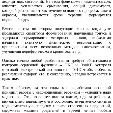
дефицитных состояний. На этом фоне может изменяться сон,
аппетит, усиливаться срыгивания, общий дискомфорт,
который расценивают как течение основного процесса. Таким
образом, увеличиваются сроки терапии, формируется
порочный круг.
Вместе с тем во втором полугодии жизни, когда уже
проявляются симптомы формирования нарушения тонуса и
задержки формирования моторных навыков, необходимо
начинать активную физическую реабилитацию с
привлечением всех возможных методов кинезиотерапии,
улучшения периферического кровотока и т. д.
Однако начало любой реабилитации требует обязательного
контроля сердечной функции -- ЭКГ и ЭхоКГ, контроля
мозговой электрической активности -- ЭЭГ, чтобы избежать
реализации судорог, что, к сожалению, нередко встречается в
практике.
Таким образом, за эти годы мы выработали основной
принцип работы с недоношенным ребенком -- «спешить надо
медленно». Это позволяет шаг за шагом, идя за ребенком,
внимательно анализируя его состояние, значительно снизить
медикаментозную нагрузку и риск ятрогенных нарушений,
сдерживая желание родителей и врачей лечить любым