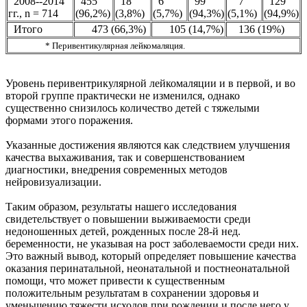
2008--2014
455
18
6
99
7
129
гг., n = 714
(96,2%)
(3,8%)
(5,7%)
(94,3%)
(5,1%)
(94,9%)
Итого
473 (66,3%)
105 (14,7%)
136 (19%)
* Перивентикулярная лейкомаляция.
Уровень перивентрикулярной лейкомаляции и в первой, и во
второй группе практически не изменился, однако
существенно снизилось количество детей с тяжелыми
формами этого поражения.
Указанные достижения являются как следствием улучшения
качества выхаживания, так и совершенствованием
диагностики, внедрения современных методов
нейровизуализации.
Таким образом, результаты нашего исследования
свидетельствует о повышении выживаемости среди
недоношенных детей, рожденных после 28-й нед.
беременности, не указывая на рост заболеваемости среди них.
Это важный вывод, который определяет повышение качества
оказания перинатальной, неонатальной и постнеонатальной
помощи, что может привести к существенным
положительным результатам в сохранении здоровья и
уменьшению тяжести исходов при рождении и после него у