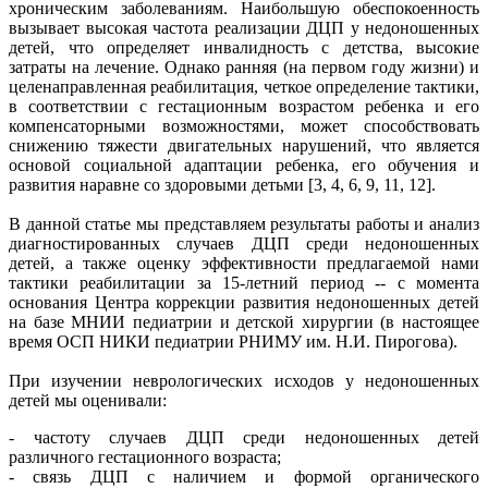
хроническим заболеваниям. Наибольшую обеспокоенность
вызывает высокая частота реализации ДЦП у недоношенных
детей, что определяет инвалидность с детства, высокие
затраты на лечение. Однако ранняя (на первом году жизни) и
целенаправленная реабилитация, четкое определение тактики,
в соответствии с гестационным возрастом ребенка и его
компенсаторными возможностями, может способствовать
снижению тяжести двигательных нарушений, что является
основой социальной адаптации ребенка, его обучения и
развития наравне со здоровыми детьми [3, 4, 6, 9, 11, 12].
В данной статье мы представляем результаты работы и анализ
диагностированных случаев ДЦП среди недоношенных
детей, а также оценку эффективности предлагаемой нами
тактики реабилитации за 15-летний период -- с момента
основания Центра коррекции развития недоношенных детей
на базе МНИИ педиатрии и детской хирургии (в настоящее
время ОСП НИКИ педиатрии РНИМУ им. Н.И. Пирогова).
При изучении неврологических исходов у недоношенных
детей мы оценивали:
- частоту случаев ДЦП среди недоношенных детей
различного гестационного возраста;
- связь ДЦП с наличием и формой органического