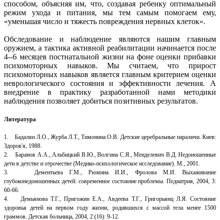
способом, объясняя им, что, создавая ребенку оптимальный
режим ухода и питания, мы тем самым помогаем ему,
«уменьшая число и тяжесть повреждения нервных клеток».
Обследование и наблюдение являются нашим главным
оружием, а тактика активной реабилитации начинается после
4--6 месяцев постнатальной жизни на фоне оценки прибавки
психомоторных навыков. Мы считаем, что прирост
психомоторных навыков является главным критерием оценки
неврологического состояния и эффективности лечения. А
внедрение в практику разработанной нами методики
наблюдения позволяет добиться позитивных результатов.
Литература
1. Бадалян Л.О., Журба Л.Т., Тимонина О.В. Детские церебральные параличи. Киев:
Здоров'я, 1988.
2. Баранов А.А., Альбицкий В.Ю., Волгина С.Я., Менделевич В.Д. Недоношенные
дети в детстве и отрочестве (Медико-психологическое исследование). М., 2001.
3. Дементьева Г.М., Рюмина И.И., Фролова М.И. Выхаживание
глубоконедоношенных детей: современное состояние проблемы. Педиатрия, 2004, 3:
60-66.
4. Демьянова Т.Г., Пригожин Е.А., Авдеева Т.Г., Григорьянц Л.Я. Состояние
здоровья детей на первом году жизни, родившихся с массой тела менее 1500
граммов. Детская больница, 2004, 2 (16): 9-12.