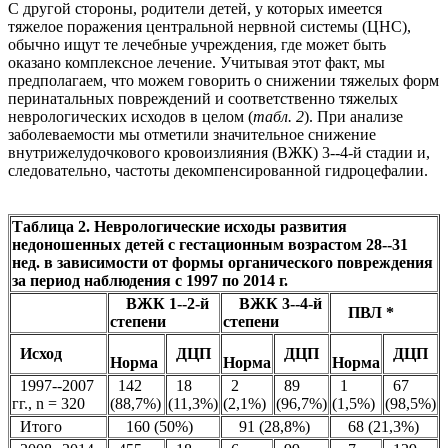
С другой стороны, родители детей, у которых имеется
тяжелое поражения центральной нервной системы (ЦНС),
обычно ищут те лечебные учреждения, где может быть
оказано комплексное лечение. Учитывая этот факт, мы
предполагаем, что можем говорить о снижении тяжелых форм
перинатальных повреждений и соответственно тяжелых
неврологических исходов в целом (
табл. 2
). При анализе
заболеваемости мы отметили значительное снижение
внутрижелудочкового кровоизлияния (ВЖК) 3--4-й стадии и,
следовательно, частоты декомпенсированной гидроцефалии.
Таблица 2. Неврологические исходы развития
недоношенных детей с гестационным возрастом 28--31
нед. в зависимости от формы органического повреждения
за период наблюдения с 1997 по 2014 г.
ВЖК 1--2-й
ВЖК 3--4-й
ПВЛ *
степени
степени
Исход
ДЦП
ДЦП
ДЦП
Норма
Норма
Норма
1997--2007
142
18
2
89
1
67
гг., n = 320
(88,7%)
(11,3%)
(2,1%)
(96,7%)
(1,5%)
(98,5%)
Итого
160 (50%)
91 (28,8%)
68 (21,3%)