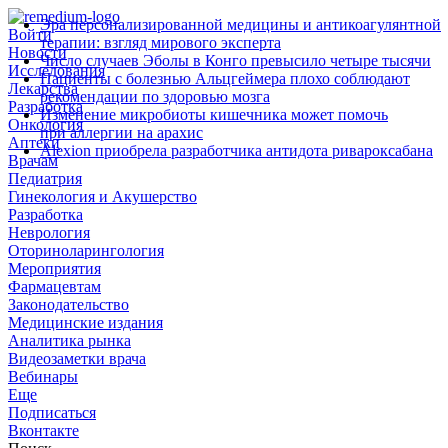
Эра персонализированной медицины и антикоагулянтной
Войти
терапии: взгляд мирового эксперта
Новости
Число случаев Эболы в Конго превысило четыре тысячи
Исследования
Пациенты с болезнью Альцгеймера плохо соблюдают
Лекарства
рекомендации по здоровью мозга
Разработка
Изменение микробиоты кишечника может помочь
Онкология
при аллергии на арахис
Аптеки
Alexion приобрела разработчика антидота ривароксабана
Врачам
Педиатрия
Гинекология и Акушерство
Разработка
Неврология
Оториноларингология
Мероприятия
Фармацевтам
Законодательство
Медицинские издания
Аналитика рынка
Видеозаметки врача
Вебинары
Еще
Подписаться
Вконтакте