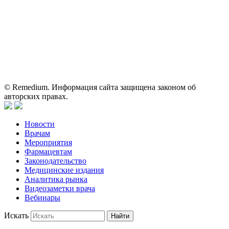
исключительно для работников здравоохранения. Информация
о препаратах, отпускаемых по рецепту, предназначена только
для медицинских и фармацевтических специалистов.
Информация, содержащаяся на сайте, не должна использоваться
пациентами для принятия самостоятельного решения о
применении представленных лекарственных препаратов и не
может служить заменой очной консультации врача.
© Remedium. Информация сайта защищена законом об
авторских правах.
Новости
Врачам
Мероприятия
Фармацевтам
Законодательство
Медицинские издания
Аналитика рынка
Видеозаметки врача
Вебинары
Искать
Найти