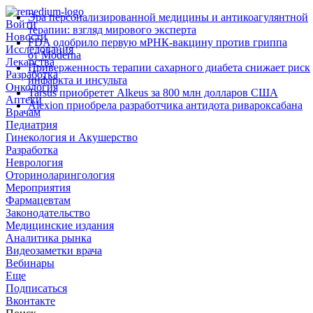
Эра персонализированной медицины и антикоагулянтной
Войти
терапии: взгляд мирового эксперта
Новости
FDA одобрило первую мРНК‑вакцину против гриппа
Исследования
от Moderna
Лекарства
Приверженность терапии сахарного диабета снижает риск
Разработка
инфаркта и инсульта
Онкология
Tarsus приобретет Alkeus за 800 млн долларов США
Аптеки
Alexion приобрела разработчика антидота ривароксабана
Врачам
Педиатрия
Гинекология и Акушерство
Разработка
Неврология
Оториноларингология
Мероприятия
Фармацевтам
Законодательство
Медицинские издания
Аналитика рынка
Видеозаметки врача
Вебинары
Еще
Подписаться
Вконтакте