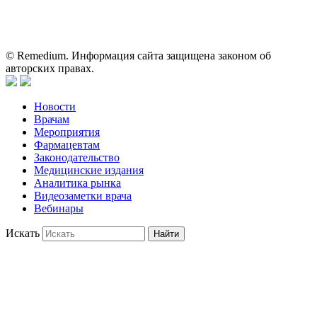
пациентами для принятия самостоятельного решения о
применении представленных лекарственных препаратов и не
может служить заменой очной консультации врача.
© Remedium. Информация сайта защищена законом об
авторских правах.
Новости
Врачам
Мероприятия
Фармацевтам
Законодательство
Медицинские издания
Аналитика рынка
Видеозаметки врача
Вебинары
Искать
Найти