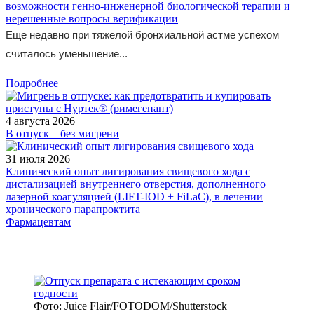
возможности генно-инженерной биологической терапии и
нерешенные вопросы верификации
Еще недавно при тяжелой бронхиальной астме успехом
считалось уменьшение...
Подробнее
4 августа 2026
В отпуск – без мигрени
31 июля 2026
Клинический опыт лигирования свищевого хода с
дистализацией внутреннего отверстия, дополненного
лазерной коагуляцией (LIFT-IOD + FiLaC), в лечении
хронического парапроктита
Фармацевтам
Фото: Juice Flair/FOTODOM/Shutterstoсk