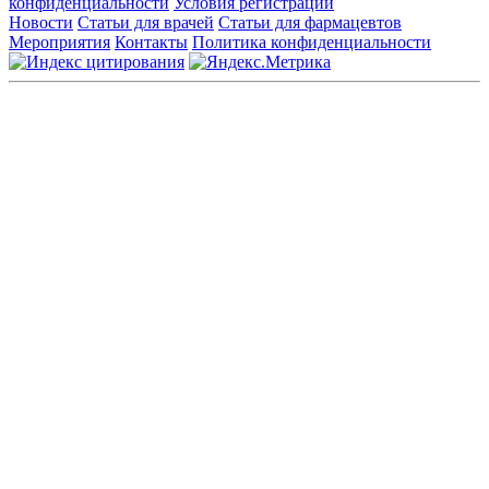
конфиденциальности
Условия регистрации
Новости
Статьи для врачей
Статьи для фармацевтов
Мероприятия
Контакты
Политика конфиденциальности
Общество с ограниченной ответственностью «ГРУППА
РЕМЕДИУМ»
Адрес местонахождения: 105082, г. Москва, ул. Бакунинская, д.
71
ОГРН: 1067746819470 ИНН: 7701669956
Контактные данные: Телефон:
+7 (495) 780-34-25
|
Электронная почта:
reklama@remedium.ru
На сайте используются изображения по лицензии
Shutterstock/FOTODOM, соблюдаются авторские права.
Вся информация, размещенная на веб-сайте, предназначена
исключительно для работников здравоохранения. Информация
о препаратах, отпускаемых по рецепту, предназначена только
для медицинских и фармацевтических специалистов.
Информация, содержащаяся на сайте, не должна использоваться