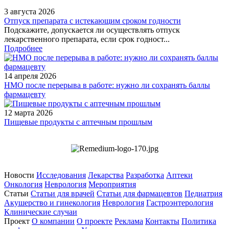
3 августа 2026
Отпуск препарата с истекающим сроком годности
Подскажите, допускается ли осуществлять отпуск
лекарственного препарата, если срок годност...
Подробнее
14 апреля 2026
НМО после перерыва в работе: нужно ли сохранять баллы
фармацевту
12 марта 2026
Пищевые продукты с аптечным прошлым
Новости
Исследования
Лекарства
Разработка
Аптеки
Онкология
Неврология
Мероприятия
Статьи
Статьи для врачей
Статьи для фармацевтов
Педиатрия
Акушерство и гинекология
Неврология
Гастроэнтерология
Клинические случаи
Проект
О компании
О проекте
Реклама
Контакты
Политика