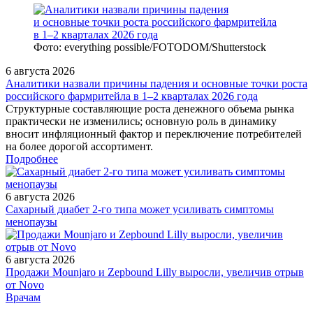
Фото: everything possible/FOTODOM/Shutterstock
6 августа 2026
Аналитики назвали причины падения и основные точки роста
российского фармритейла в 1–2 кварталах 2026 года
Структурные составляющие роста денежного объема рынка
практически не изменились; основную роль в динамику
вносит инфляционный фактор и переключение потребителей
на более дорогой ассортимент.
Подробнее
6 августа 2026
Сахарный диабет 2‑го типа может усиливать симптомы
менопаузы
6 августа 2026
Продажи Mounjaro и Zepbound Lilly выросли, увеличив отрыв
от Novo
/doctor/neurology/Lektsiya_Traektoriya_bolezni_vybor_lechebnoy_tak
Врачам