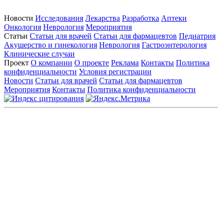
Новости
Исследования
Лекарства
Разработка
Аптеки
Онкология
Неврология
Мероприятия
Статьи
Статьи для врачей
Статьи для фармацевтов
Педиатрия
Акушерство и гинекология
Неврология
Гастроэнтерология
Клинические случаи
Проект
О компании
О проекте
Реклама
Контакты
Политика
конфиденциальности
Условия регистрации
Новости
Статьи для врачей
Статьи для фармацевтов
Мероприятия
Контакты
Политика конфиденциальности
Общество с ограниченной ответственностью «ГРУППА
РЕМЕДИУМ»
Адрес местонахождения: 105082, г. Москва, ул. Бакунинская, д.
71
ОГРН: 1067746819470 ИНН: 7701669956
Контактные данные: Телефон:
+7 (495) 780-34-25
|
Электронная почта:
reklama@remedium.ru
На сайте используются изображения по лицензии
Shutterstock/FOTODOM, соблюдаются авторские права.