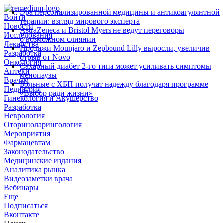
Эра персонализированной медицины и антикоагулянтной
Войти
терапии: взгляд мирового эксперта
Новости
AstraZeneca и Bristol Myers не ведут переговоры
Исследования
о возможном слиянии
Лекарства
Продажи Mounjaro и Zepbound Lilly выросли, увеличив
Разработка
отрыв от Novo
Онкология
Сахарный диабет 2‑го типа может усиливать симптомы
Аптеки
менопаузы
Врачам
Больные с ХБП получат надежду благодаря программе
Педиатрия
«Выбор ради жизни»
Гинекология и Акушерство
Разработка
Неврология
Оториноларингология
Мероприятия
Фармацевтам
Законодательство
Медицинские издания
Аналитика рынка
Видеозаметки врача
Вебинары
Еще
Подписаться
Вконтакте