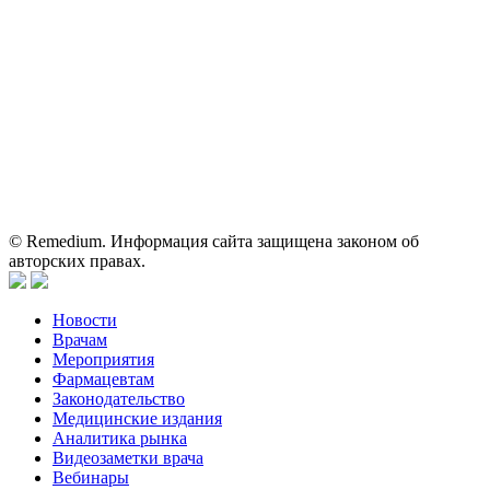
Вся информация, размещенная на веб-сайте, предназначена
исключительно для работников здравоохранения. Информация
о препаратах, отпускаемых по рецепту, предназначена только
для медицинских и фармацевтических специалистов.
Информация, содержащаяся на сайте, не должна использоваться
пациентами для принятия самостоятельного решения о
применении представленных лекарственных препаратов и не
может служить заменой очной консультации врача.
© Remedium. Информация сайта защищена законом об
авторских правах.
Новости
Врачам
Мероприятия
Фармацевтам
Законодательство
Медицинские издания
Аналитика рынка
Видеозаметки врача
Вебинары