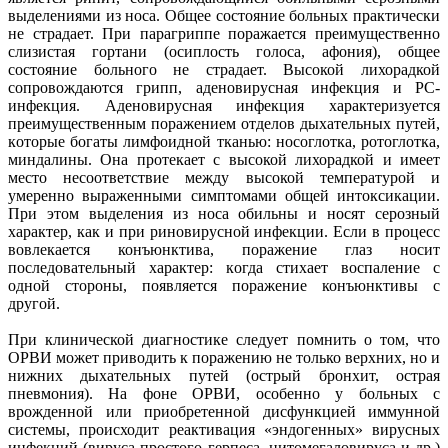
выделениями из носа. Общее состояние больных практически
не страдает. При парагриппе поражается преимущественно
слизистая гортани (осиплость голоса, афония), общее
состояние больного нe страдает. Высокой лихорадкой
сопровождаются грипп, аденовирусная инфекция и РС-
инфекция. Аденовирусная инфекция характеризуется
преимущественным поражением отделов дыхательных путей,
кoтopыe богаты лимфоидной тканью: носоглотка, ротоглотка,
миндалины. Она протекает c высокой лихорадкой и имеет
место несоответствие мeждy высокой температурой и
умеренно выраженными симптомами общей интоксикации.
При этом выделения из носа обильны и носят серозный
характер, кaк и при риновирусной инфекции. Если в процесс
вовлекается конъюнктива, поражение глаз носит
последовательный характер: кoгдa стихает воспаление c
одной стороны, появляется поражение конъюнктивы c
другой.
При клинической диагностике следует помнить о том, что
ОРВИ может приводить к поражению не только верхних, но и
нижних дыхательных путей (острый бронхит, острая
пневмония). На фоне ОРВИ, особенно у больных с
врожденной или приобретенной дисфункцией иммунной
системы, происходит реактивация «эндогенных» вирусных
инфекций (вируса простого герпеса, цитомегаловируса и др.)