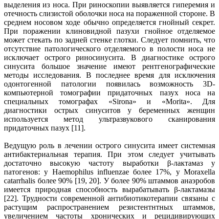
выделения из носа. При риноскопии выявляется гиперемия и
отечность слизистой оболочки носа на пораженной стороне. В
среднем носовом ходе обычно определяется гнойный секрет.
При поражении клиновидной пазухи гнойное отделяемое
может стекать по задней стенке глотки. Следует помнить, что
отсутствие патологического отделяемого в полости носа не
исключает острого риносинусита. В диагностике острого
синусита большое значение имеют рентгенографические
методы исследования. В последнее время для исключения
одонтогенной патологии появилась возможность 3D-
компьютерной томографии придаточных пазух носа на
специальных томографах «Sirona» и «Morita». Для
диагностики острых синуситов у беременных женщин
используется метод ультразвукового сканирования
придаточных пазух [11].
Ведущую роль в лечении острого синусита имеет системная
антибактериальная терапия. При этом следует учитывать
достаточно высокую частоту выработки β-лактамаз у
патогенов: у Haemophilus influenzae более 17%, у Moraxella
catarrhalis более 90% [19, 20]. У более 90% штаммов анаэробов
имеется природная способность вырабатывать β-лактамазы
[22]. Трудности современной антибиотикотерапии связаны с
растущим распространением резистентнтных штаммов,
увеличением частоты хронических и рецидивирующих