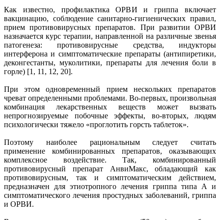
Как известно, профилактика ОРВИ и гриппа включает
вакцинацию, соблюдение санитарно-гигиенических правил,
прием противовирусных препаратов. При развитии ОРВИ
назначается курс терапии, направленной на различные звенья
патогенеза: противовирусные средства, индукторы
интерферона и симптоматические препараты (антипиретики,
деконгестанты, муколитики, препараты для лечения боли в
горле) [1, 11, 12, 20].
При этом одновременный прием нескольких препаратов
чреват определенными проблемами. Во-первых, произвольная
комбинация лекарственных веществ может вызвать
непрогнозируемые побочные эффекты, во-вторых, людям
психологически тяжело «проглотить горсть таблеток».
Поэтому наиболее рациональным следует считать
применение комбинированных препаратов, оказывающих
комплексное воздействие. Так, комбинированный
противовирусный препарат АнвиМакс, обладающий как
противовирусным, так и симптоматическим действием,
предназначен для этиотропного лечения гриппа типа А и
симптоматического лечения простудных заболеваний, гриппа
и ОРВИ.