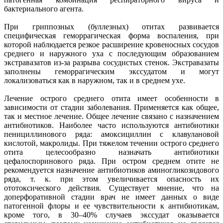
бактериального агента.
При гриппозных (буллезных) отитах развивается
специфическая геморрагическая форма воспаления, при
которой наблюдается резкое расширение кровеносных сосудов
среднего и наружного уха с последующим образованием
экстравазатов из-за разрыва сосудистых стенок. Экстравазаты
заполнены геморрагическим экссудатом и могут
локализоваться как в наружном, так и в среднем ухе.
Лечение острого среднего отита имеет особенности в
зависимости от стадии заболевания. Применяется как общее,
так и местное лечение. Общее лечение связано с назначением
антибиотиков. Наиболее часто используются антибиотики
пенициллинового ряда: амоксициллин с клавулановой
кислотой, макролиды. При тяжелом течении острого среднего
отита целесообразно назначать антибиотики
цефалоспоринового ряда. При остром среднем отите не
рекомендуется назначение антибиотиков аминогликозидового
ряда, т. к. при этом увеличивается опасность их
ототоксического действия. Существует мнение, что на
доперфоративной стадии врач не имеет данных о виде
патогенной флоры и ее чувствительности к антибиотикам,
кроме того, в 30–40% случаев экссудат оказывается