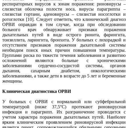
респираторных вирусов к зонам поражения: риновирусы –
слизистая оболочка полости носа, вирусы парагриппа –
слизистая гортани, аденовирусы – слизистая носоглотки и
ротоглотки [10]. Следует отметить, что клинический диагноз
ОРВИ оправдан в том случае, когда при обследовании
больного врач обнаруживает признаки поражения
дыхательных путей в виде острого ринита, фарингита,
тонзиллита, ларингита, бронхита. У больных c лихорадкой и
отсутствием признаков поражения дыхательной системы
необходим поиск иных причин повышения температуры.
Группами риска по тяжести течения заболевания и развитию
осложнений являются больные с хроническими
заболеваниями сердечно-сосудистой системы, органов
дыхания, сахарным диабетом, онкологическими
заболеваниями, а также дети в возрасте до 5 лет и беременные
женщины.
Клиническая диагностика ОРВИ
У больных с ОРВИ с нормальной или субфебрильной
температурой (ниже 37,5°С) протекают риновирусная
инфекция и парагрипп. Их разграничение проводится c
учетом характера поражения дыхательных путей. Наиболее
ярким клиническим проявлением риновирусной инфекции
является ринит, сопровождающийся обильными серозными