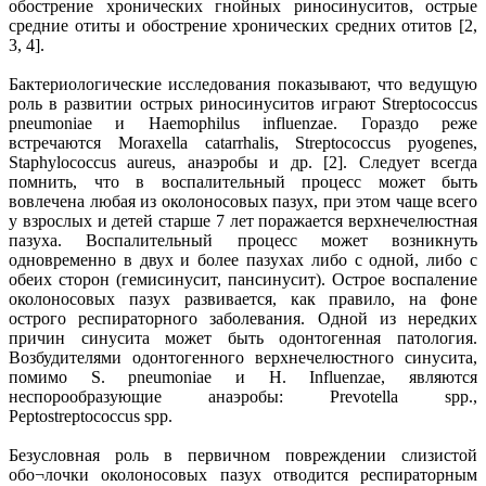
обострение хронических гнойных риносинуситов, острые
средние отиты и обострение хронических средних отитов [2,
3, 4].
Бактериологические исследования показывают, что ведущую
роль в развитии острых риносинуситов играют Streptococcus
pneumoniae и Haemophilus influenzae. Гораздо реже
встречаются Moraxella catarrhalis, Streptococcus pyogenes,
Staphylococcus aureus, анаэробы и др. [2]. Следует всегда
помнить, что в воспалительный процесс может быть
вовлечена любая из околоносовых пазух, при этом чаще всего
у взрослых и детей старше 7 лет поражается верхнечелюстная
пазуха. Воспалительный процесс может возникнуть
одновременно в двух и более пазухах либо с одной, либо с
обеих сторон (гемисинусит, пансинусит). Острое воспаление
околоносовых пазух развивается, как правило, на фоне
острого респираторного заболевания. Одной из нередких
причин синусита может быть одонтогенная патология.
Возбудителями одонтогенного верхнечелюстного синусита,
помимо S. pneumoniae и H. Influenzae, являются
неспорообразующие анаэробы: Prevotella spp.,
Peptostreptococcus spp.
Безусловная роль в первичном повреждении слизистой
обо¬лочки околоносовых пазух отводится респираторным