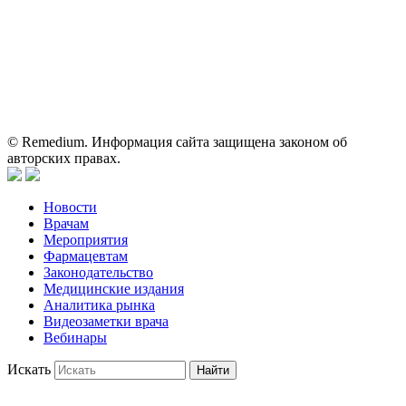
о препаратах, отпускаемых по рецепту, предназначена только
для медицинских и фармацевтических специалистов.
Информация, содержащаяся на сайте, не должна использоваться
пациентами для принятия самостоятельного решения о
применении представленных лекарственных препаратов и не
может служить заменой очной консультации врача.
© Remedium. Информация сайта защищена законом об
авторских правах.
Новости
Врачам
Мероприятия
Фармацевтам
Законодательство
Медицинские издания
Аналитика рынка
Видеозаметки врача
Вебинары
Искать
Найти