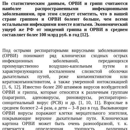
По статистическим данным, ОРВИ и грипп считаются
наиболее распространенными инфекционными
заболеваниями, при этом следует отметить, что в нашей
стране гриппом и ОРВИ болеют больше, чем всеми
остальными инфекциями вместе взятыми. Экономический
ущерб же РФ от эпидемий гриппа и ОРВИ в среднем
составляет более 100 млрд руб. в год [12].
Под острыми респираторными вирусными заболеваниями
(ОРВИ) понимают ряд клинически сходных острых
инфекционных заболеваний, передающихся
преимущественно воздушно-капельным путем и
характеризующихся воспалением слизистой оболочки
дыхательных путей, реже конъюнктивитом или
кератоконъюнктивитом, а также умеренной интоксикацией
[1, 6, 12]. Известно более 200 штаммов вирусов возбудителей
ОРВИ и гриппа, которые относятся к различным группам
(парагрипп, аденовирусы, риновирусы, респираторно-
синцитиальный вирус (РСВ) и др. [1, 10, 11]. Взрослые в
среднем болеют 2–4 раза, а дети – 3–8 раз в год. Вызывающие
ОРВИ вирусы поражают клетки мерцательного эпителия,
покрывающие верхние дыхательные пути. Клиническая
картина ОРВИ может быть очень разнообразной, т. к.
отмечается определенная тропность различных