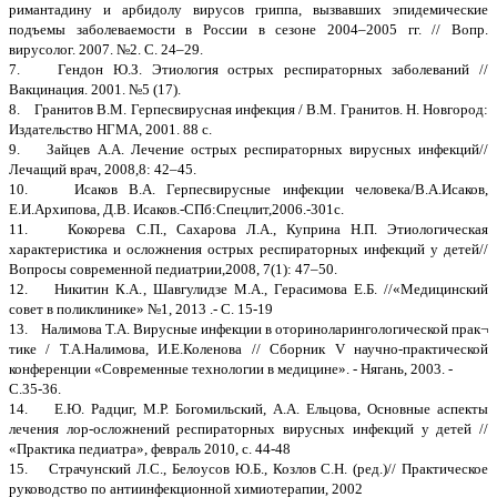
римантадину и арбидолу вирусов гриппа, вызвавших эпидемические
подъемы заболеваемости в России в сезоне 2004–2005 гг. // Вопр.
вирусолог. 2007. №2. С. 24–29.
7. Гендон Ю.З. Этиология острых респираторных заболеваний //
Вакцинация. 2001. №5 (17).
8. Гранитов В.М. Герпесвирусная инфекция / В.М. Гранитов. Н. Новгород:
Издательство НГМА, 2001. 88 с.
9. Зайцев А.А. Лечение острых респираторных вирусных инфекций//
Лечащий врач, 2008,8: 42–45.
10. Исаков В.А. Герпесвирусные инфекции человека/В.А.Исаков,
Е.И.Архипова, Д.В. Исаков.-СПб:Спецлит,2006.-301с.
11. Кокорева С.П., Сахарова Л.А., Куприна Н.П. Этиологическая
характеристика и осложнения острых респираторных инфекций у детей//
Вопросы современной педиатрии,2008, 7(1): 47–50.
12. Никитин К.А., Шавгулидзе М.А., Герасимова Е.Б. //«Медицинский
совет в поликлинике» №1, 2013 .- С. 15-19
13. Налимова Т.А. Вирусные инфекции в оториноларингологической прак¬
тике / Т.А.Налимова, И.Е.Коленова // Сборник V научно-практической
конференции «Современные технологии в медицине». - Нягань, 2003. -
С.35-36.
14. Е.Ю. Радциг, М.Р. Богомильский, А.А. Ельцова, Основные аспекты
лечения лор-осложнений респираторных вирусных инфекций у детей //
«Практика педиатра», февраль 2010, с. 44-48
15. Страчунский Л.С., Белоусов Ю.Б., Козлов С.Н. (ред.)// Практическое
руководство по антиинфекционной химиотерапии, 2002