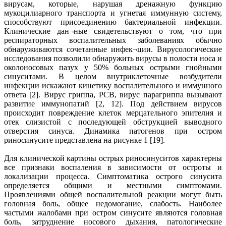
вирусам, которые, нарушая дренажную функцию
мукоцилиарного транспорта и угнетая иммунную систему,
способствуют присоединению бактериальной инфекции.
Клинические дан¬ные свидетельствуют о том, что при
респираторных воспалительных заболеваниях обычно
обнаруживаются сочетанные инфек¬ции. Вирусологические
исследования позволили обнаружить вирусы в полости носа и
околоносовых пазух у 50% больных острыми гнойными
синуситами. В целом внутриклеточные возбудители
инфекции искажают кинетику воспалительного и иммунного
ответа [2]. Вирус гриппа, РСВ, вирус парагриппа вызывают
развитие иммунопатий [2, 12]. Под действием вирусов
происходит повреждение клеток мерцательного эпителия и
отек слизистой с последующей обструкцией выводного
отверстия синуса. Динамика патогенов при остром
риносинусите представлена на рисунке 1 [19].
Для клинической картины острых риносинуситов характерны
все признаки воспаления в зависимости от остроты и
локализации процесса. Симптоматика острого синусита
определяется общими и местными симптомами.
Проявлениями общей воспалительной реакции могут быть
головная боль, общее недомогание, слабость. Наиболее
частыми жалобами при остром синусите являются головная
боль, затруднение носового дыхания, патологические