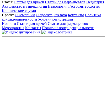
Статьи
Статьи для врачей
Статьи для фармацевтов
Педиатрия
Акушерство и гинекология
Неврология
Гастроэнтерология
Клинические случаи
Проект
О компании
О проекте
Реклама
Контакты
Политика
конфиденциальности
Условия регистрации
Новости
Статьи для врачей
Статьи для фармацевтов
Мероприятия
Контакты
Политика конфиденциальности
Общество с ограниченной ответственностью «ГРУППА
РЕМЕДИУМ»
Адрес местонахождения: 105082, г. Москва, ул. Бакунинская, д.
71
ОГРН: 1067746819470 ИНН: 7701669956
Контактные данные: Телефон:
+7 (495) 780-34-25
|
Электронная почта:
reklama@remedium.ru
На сайте используются изображения по лицензии
Shutterstock/FOTODOM, соблюдаются авторские права.
Вся информация, размещенная на веб-сайте, предназначена
исключительно для работников здравоохранения. Информация