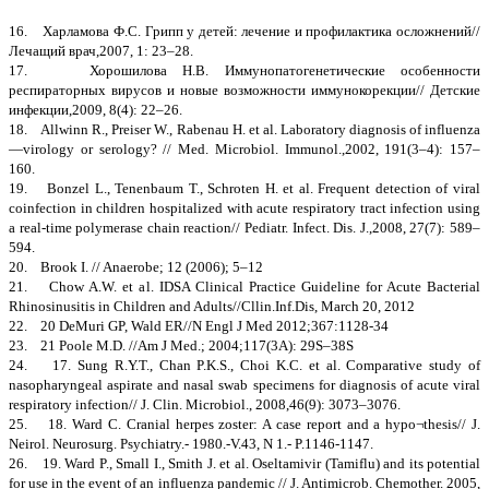
16. Харламова Ф.С. Грипп у детей: лечение и профилактика осложнений//
Лечащий врач,2007, 1: 23–28.
17. Хорошилова Н.В. Иммунопатогенетические особенности
респираторных вирусов и новые возможности иммунокорекции// Детские
инфекции,2009, 8(4): 22–26.
18. Allwinn R., Preiser W., Rabenau H. et al. Laboratory diagnosis of influenza
—virology or serology? // Med. Microbiol. Immunol.,2002, 191(3–4): 157–
160.
19. Bonzel L., Tenenbaum T., Schroten H. et al. Frequent detection of viral
coinfection in children hospitalized with acute respiratory tract infection using
a real-time polymerase chain reaction// Pediatr. Infect. Dis. J.,2008, 27(7): 589–
594.
20. Brook I. // Anaerobe; 12 (2006); 5–12
21. Сhow A.W. et al. IDSA Clinical Practice Guideline for Acute Bacterial
Rhinosinusitis in Children and Adults//Cllin.Inf.Dis, March 20, 2012
22. 20 DeMuri GP, Wald ER//N Engl J Med 2012;367:1128-34
23. 21 Poole M.D. //Am J Med.; 2004;117(3A): 29S–38S
24. 17. Sung R.Y.T., Chan P.K.S., Choi K.C. et al. Comparative study of
nasopharyngeal aspirate and nasal swab specimens for diagnosis of acute viral
respiratory infection// J. Clin. Microbiol., 2008,46(9): 3073–3076.
25. 18. Ward C. Cranial herpes zoster: A case report and a hypo¬thesis// J.
Neirol. Neurosurg. Psychiatry.- 1980.-V.43, N 1.- P.1146-1147.
26. 19. Ward P., Small I., Smith J. et al. Oseltamivir (Tamiflu) and its potential
for use in the event of an influenza pandemic // J. Antimicrob. Chemother. 2005,