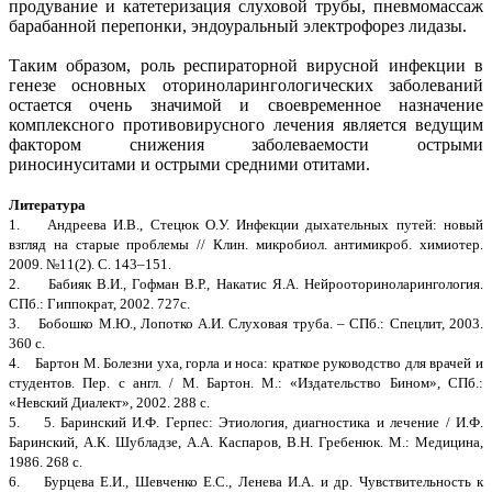
продувание и катетеризация слуховой трубы, пневмомассаж
барабанной перепонки, эндоуральный электрофорез лидазы.
Таким образом, роль респираторной вирусной инфекции в
генезе основных оториноларингологических заболеваний
остается очень значимой и своевременное назначение
комплексного противовирусного лечения является ведущим
фактором снижения заболеваемости острыми
риносинуситами и острыми средними отитами.
Литература
1. Андреева И.В., Стецюк О.У. Инфекции дыхательных путей: новый
взгляд на старые проблемы // Клин. микробиол. антимикроб. химиотер.
2009. №11(2). С. 143–151.
2. Бабияк В.И., Гофман В.Р., Накатис Я.А. Нейрооториноларингология.
СПб.: Гиппократ, 2002. 727с.
3. Бобошко М.Ю., Лопотко А.И. Слуховая труба. – СПб.: Спецлит, 2003.
360 с.
4. Бартон М. Болезни уха, горла и носа: краткое руководство для врачей и
студентов. Пер. с англ. / М. Бартон. М.: «Издательство Бином», СПб.:
«Невский Диалект», 2002. 288 с.
5. 5. Баринский И.Ф. Герпес: Этиология, диагностика и лечение / И.Ф.
Баринский, А.К. Шубладзе, А.А. Каспаров, В.Н. Гребенюк. М.: Медицина,
1986. 268 с.
6. Бурцева Е.И., Шевченко Е.С., Ленева И.А. и др. Чувствительность к