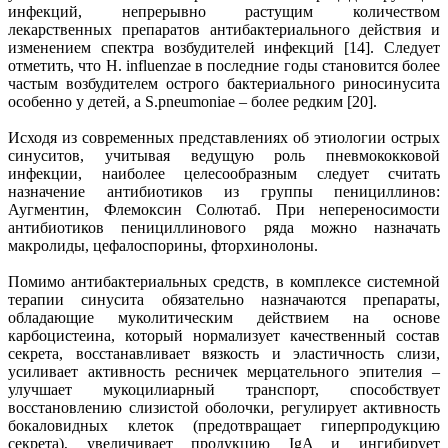
инфекций, непрерывно растущим количеством
лекарственных препаратов антибактериального действия и
изменением спектра возбудителей инфекций [14]. Следует
отметить, что H. influenzae в последние годы становится более
частым возбудителем острого бактериального риносинусита
особенно у детей, а S.pneumoniae – более редким [20].
Исходя из современных представлениях об этиологии острых
синуситов, учитывая ведущую роль пневмококковой
инфекции, наиболее целесообразным следует считать
назначение антибиотиков из группы пенициллинов:
Аугментин, Флемоксин Солютаб. При непереносимости
антибиотиков пенициллинового ряда можно назначать
макролиды, цефалоспорины, фторхинолоны.
Помимо антибактериальных средств, в комплексе системной
терапии синусита обязательно назначаются препараты,
обладающие муколитическим действием на основе
карбоцистеина, который нормализует качественный состав
секрета, восстанавливает вязкость и эластичность слизи,
усиливает активность ресничек мерцательного эпителия –
улучшает мукоцилиарный транспорт, способствует
восстановлению слизистой оболочки, регулирует активность
бокаловидных клеток (предотвращает гиперпродукцию
секрета), увеличивает продукцию IgA и ингибирует