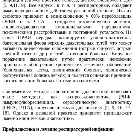
[5, 9,11,19]. Все вирусы, в т. ч. и респираторные, обладают
иммуносупрессивным действием различной степени. Это их
свойство приводит к возникновению у 60% переболевших
ОРВИ т. н. СПА – синдрома послевирусной астении,
сопровождающегося эмоциональными нарушениями,
психическими расстройствами и постоянной усталостью. На
фоне ОРВИ нередко активируется условно-патогенная
бактериальная флора верхних дыхательных путей, что может
вызывать внелегочные осложнения (острый синусит, острый
средний отит и др.) у этой категории больных. Вирусное
поражение дыхательных путей практически неизбежно
приводит к обострению хронических легочных заболеваний
(бронхиальная астма, хронический бронхит, хроническая
обструктивная болезнь легких) и является основной причиной
госпитализации больных с этими нозологиями.
Современные методы лабораторной диагностики включают
такие методики, как экспресс-диагностика (РИФ,
иммунофлюоресценция), серологическую диагностику
(РНГА, РТГА), вирусологическую диагностику [5, 9, 16, 17,
18]. Однако в реальной практике приоритет принадлежит
именно клинической диагностике.
Профилактика и лечение респираторной инфекции