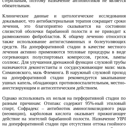
стерильным, поэтому назначение антибиотиков не является
обязательным.
Клинические данные и цитологические исследования
доказывают, что антибактериальная терапия сокращает сроки
лечения, это благоприятно сказывается на состоянии
слизистой оболочки барабанной полости и не приводит к
размножению фибробластов. К общему лечению относится
также использование антигистаминных и болеутоляющих
средств. На доперфоративной стадии в качестве местного
лечения активно применяются тепловые процедуры в виде
согревающих полуспиртовых компрессов, грелок, лампы
соллюкс. Для улучшения дренажной функции слуховой трубы
назначаются деконгестанты и сосудосуживающие мази: мазь
Симановского, мазь Флеминга. В наружный слуховой проход
на доперфоративной стадии рекомендуется закапывание
ушных капель, обладающих противовоспалительным, местно-
анестезирующим и антисептическим действием.
Однако использовать их нельзя на перфоративной стадии по
разным причинам: Отипакс содержит 95%-ный этиловый
спирт, Софрадекс – антибиотик аминогликозидового ряда
(неомицин), карболовая кислота оказывает прижигающее
действие на эпителий барабанной полости. Назначение УВЧ
на доперфоративной стадии при отсутствии оттока гнойного