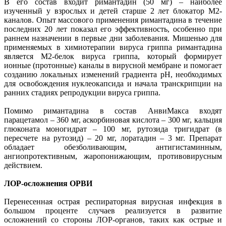
В его состав входит римантадин (50 мг) – наиболее
изученный у взрослых и детей старше 2 лет блокатор М2-
каналов. Опыт массового применения римантадина в течение
последних 20 лет показал его эффективность, особенно при
раннем назначении в первые дни заболевания. Мишенью для
применяемых в химиотерапии вируса гриппа римантадина
является М2-белок вируса гриппа, который формирует
ионные (протонные) каналы в вирусной мембране и помогает
созданию локальных изменений градиента рН, необходимых
для освобождения нуклеокапсида и начала транскрипции на
ранних стадиях репродукции вируса гриппа.
Помимо римантадина в состав АнвиМакса входят
парацетамол – 360 мг, аскорбиновая кислота – 300 мг, кальция
глюконата моногидрат – 100 мг, рутозида тригидрат (в
пересчете на рутозид) – 20 мг, лоратадин – 3 мг. Препарат
обладает обезболивающим, антигистаминным,
ангиопротективным, жаропонижающим, противовирусным
действием.
ЛОР-осложнения ОРВИ
Перенесенная острая респираторная вирусная инфекция в
большом проценте случаев реализуется в развитие
осложнений со стороны ЛОР-органов, таких как острые и