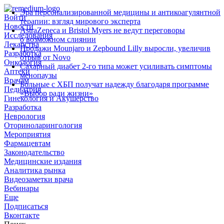
Эра персонализированной медицины и антикоагулянтной
Войти
терапии: взгляд мирового эксперта
Новости
AstraZeneca и Bristol Myers не ведут переговоры
Исследования
о возможном слиянии
Лекарства
Продажи Mounjaro и Zepbound Lilly выросли, увеличив
Разработка
отрыв от Novo
Онкология
Сахарный диабет 2‑го типа может усиливать симптомы
Аптеки
менопаузы
Врачам
Больные с ХБП получат надежду благодаря программе
Педиатрия
«Выбор ради жизни»
Гинекология и Акушерство
Разработка
Неврология
Оториноларингология
Мероприятия
Фармацевтам
Законодательство
Медицинские издания
Аналитика рынка
Видеозаметки врача
Вебинары
Еще
Подписаться
Вконтакте