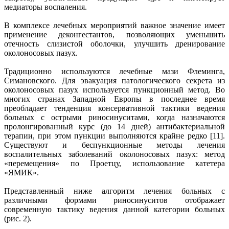
медиаторы воспаления.
В комплексе лечебных мероприятий важное значение имеет
применение деконгестантов, позволяющих уменьшить
отечность слизистой оболочки, улучшить дренирование
околоносовых пазух.
Традиционно используются лечебные мази Флеминга,
Симановского. Для эвакуация патологического секрета из
околоносовых пазух используется пункционный метод. Во
многих странах Западной Европы в последнее время
преобладает тенденция консервативной тактики ведения
больных с острыми риносинуситами, когда назначаются
пролонгированный курс (до 14 дней) антибактериальной
терапии, при этом пункции выполняются крайне редко [11].
Существуют и беспункционные методы лечения
воспалительных заболеваний околоносовых пазух: метод
«перемещения» по Проетцу, использование катетера
«ЯМИК».
Представленный ниже алгоритм лечения больных с
различными формами риносинуситов отображает
современную тактику ведения данной категории больных
(рис. 2).