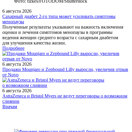
Фото: fizkes/FOTODOM/Shutterstock
6 августа 2026
Сахарный диабет 2‑го типа может усиливать симптомы
менопаузы
Полученные результаты указывают на важность включения
оценки и лечения симптомов менопаузы в программы
ведения женщин среднего возраста с сахарным диабетом
для улучшения качества жизни.
Подробнее
6 августа 2026
Продажи Mounjaro и Zepbound Lilly выросли, увеличив отрыв
от Novo
6 августа 2026
AstraZeneca и Bristol Myers не ведут переговоры о возможном
слиянии
/doctor/infectious/rol-ostroy-respiratornoy-infektsii-v-razvitii-lor-
Врачам
patologii/