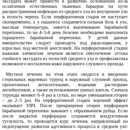
экссудата может привести к развитию осложнений из-за
ослабления естественных тканевых барьеров на пути
распространения инфекции из среднего уха во внутреннее ухо
и полость черепа. Если перфоративная стадия не наступает
своевременно, а у пациента сохраняется сильная боль в ухе,
высокая температура, имеется выпячивание барабанной
перепонки, то на 4–5-й день болезни необходимо выполнить
парацентез барабанной перепонки. У детей данное
вмешательство следует проводить под рауш-наркозом, у
взрослых под местной анестезией. На перфоративной стадии
важным элементом лечения является обеспечение оттока
гнойного экссудата из полостей среднего уха и профилактика
возможного воспаления кожи наружного слухового прохода.
Местное лечение на этом этапе сводится к введению
стерильных марлевых турунд в наружный слуховой проход,
пропитанных антисептиками, водными растворами
антибиотиков, а также использование ушных капель. Сначала
турунды меняют 6–8 раз в сутки, по мере уменьшения отореи
– до 2–3 раз. На перфоративной стадии хороший эффект
оказывает УВЧ. После прекращения отореи перфорация
барабанной перепонки заживает с образованием рубца. Если
после закрытия перфорации сохраняется кондуктивная
тугоухость, то проводится курс лечения, направленный на
недопущение развития адгезивного процесса в среднем ухе: