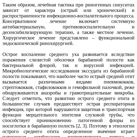
Таким образом, лечебная тактика при риногенных синуситах
зависит от характера (острый или хронический) и
распространенности инфекционно-воспалительного процесса.
Консервативное лечение включает системную
антибактериальную, противовоспалительную и
десенсибилизирующую терапию, а также местное лечение.
Хирургическое лечение представлено – функциональной
эндоскопической ринохирургией.
Острое воспаление среднего уха развивается вследствие
поражения слизистой оболочки барабанной полости как
бактериальной флорой, так и вирусной инфекцией.
Микробиологические исследования экссудата из барабанной
полости показывают, что наиболее часто острый средний отит
вызывается различными видами пневмококков,
стрептококков, стафилококков и гемофильной палочкой, реже
обнаруживаются анаэробы и грамотрицательные микробы.
Следует отметить, что развитию острого среднего отита в
большинстве случаев предшествует острая респираторная
инфекция, при которой нарушаются защитная и транспортная
функции мерцательного эпителия слуховой трубы, что
способствует проникновению патогенной флоры из
носоглотки в барабанную полость [2, 3]. Поэтому в этиологии
острого среднего отита определенное значение играет
патогенная комбинация респираторного вируса и