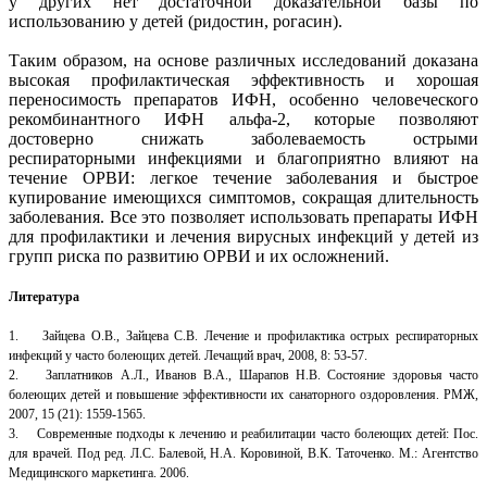
у других нет достаточной доказательной базы по
использованию у детей (ридостин, рогасин).
Таким образом, на основе различных исследований доказана
высокая профилактическая эффективность и хорошая
переносимость препаратов ИФН, особенно человеческого
рекомбинантного ИФН альфа-2, которые позволяют
достоверно снижать заболеваемость острыми
респираторными инфекциями и благоприятно влияют на
течение ОРВИ: легкое течение заболевания и быстрое
купирование имеющихся симптомов, сокращая длительность
заболевания. Все это позволяет использовать препараты ИФН
для профилактики и лечения вирусных инфекций у детей из
групп риска по развитию ОРВИ и их осложнений.
Литература
1. Зайцева О.В., Зайцева С.В. Лечение и профилактика острых респираторных
инфекций у часто болеющих детей. Лечащий врач, 2008, 8: 53-57.
2. Заплатников А.Л., Иванов В.А., Шарапов Н.В. Состояние здоровья часто
болеющих детей и повышение эффективности их санаторного оздоровления. РМЖ,
2007, 15 (21): 1559-1565.
3. Современные подходы к лечению и реабилитации часто болеющих детей: Пос.
для врачей. Под ред. Л.С. Балевой, Н.А. Коровиной, В.К. Таточенко. М.: Агентство
Медицинского маркетинга. 2006.