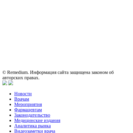
Shutterstock/FOTODOM, соблюдаются авторские права.
Вся информация, размещенная на веб-сайте, предназначена
исключительно для работников здравоохранения. Информация
о препаратах, отпускаемых по рецепту, предназначена только
для медицинских и фармацевтических специалистов.
Информация, содержащаяся на сайте, не должна использоваться
пациентами для принятия самостоятельного решения о
применении представленных лекарственных препаратов и не
может служить заменой очной консультации врача.
© Remedium. Информация сайта защищена законом об
авторских правах.
Новости
Врачам
Мероприятия
Фармацевтам
Законодательство
Медицинские издания
Аналитика рынка
Видеозаметки врача