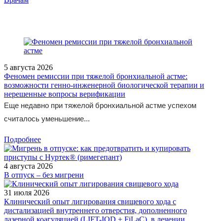
ostrykh-respiratornykh-infektsiy-u-detey/
5 августа 2026
Феномен ремиссии при тяжелой бронхиальной астме:
возможности генно-инженерной биологической терапии и
нерешенные вопросы верификации
Еще недавно при тяжелой бронхиальной астме успехом
считалось уменьшение...
Подробнее
4 августа 2026
В отпуск – без мигрени
31 июля 2026
Клинический опыт лигирования свищевого хода с
дистализацией внутреннего отверстия, дополненного
лазерной коагуляцией (LIFT-IOD + FiLaC), в лечении