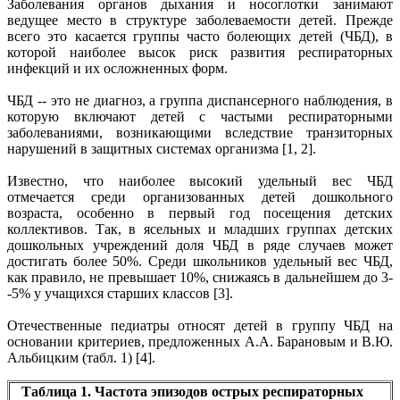
Заболевания органов дыхания и носоглотки занимают
ведущее место в структуре заболеваемости детей. Прежде
всего это касается группы часто болеющих детей (ЧБД), в
которой наиболее высок риск развития респираторных
инфекций и их осложненных форм.
ЧБД -- это не диагноз, а группа диспансерного наблюдения, в
которую включают детей с частыми респираторными
заболеваниями, возникающими вследствие транзиторных
нарушений в защитных системах организма [1, 2].
Известно, что наиболее высокий удельный вес ЧБД
отмечается среди организованных детей дошкольного
возраста, особенно в первый год посещения детских
коллективов. Так, в ясельных и младших группах детских
дошкольных учреждений доля ЧБД в ряде случаев может
достигать более 50%. Среди школьников удельный вес ЧБД,
как правило, не превышает 10%, снижаясь в дальнейшем до 3-
-5% у учащихся старших классов [3].
Отечественные педиатры относят детей в группу ЧБД на
основании критериев, предложенных А.А. Барановым и В.Ю.
Альбицким (табл. 1) [4].
Таблица 1. Частота эпизодов острых респираторных