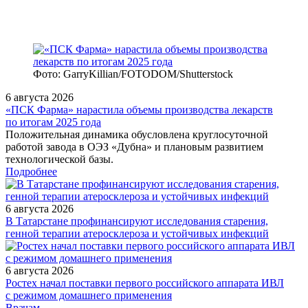
Фото: GarryKillian/FOTODOM/Shutterstock
6 августа 2026
«ПСК Фарма» нарастила объемы производства лекарств
по итогам 2025 года
Положительная динамика обусловлена круглосуточной
работой завода в ОЭЗ «Дубна» и плановым развитием
технологической базы.
Подробнее
6 августа 2026
В Татарстане профинансируют исследования старения,
генной терапии атеросклероза и устойчивых инфекций
6 августа 2026
Ростех начал поставки первого российского аппарата ИВЛ
с режимом домашнего применения
/doctor/infectious/chasto-boleyushchie-deti-problemy-terapii-
Врачам