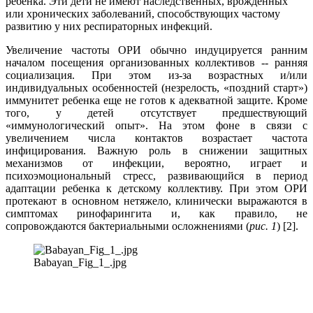
ребенка. Эти дети не имеют наследственных, врожденных
или хронических заболеваний, способствующих частому
развитию у них респираторных инфекций.
Увеличение частоты ОРИ обычно индуцируется ранним
началом посещения организованных коллективов -- ранняя
социализация. При этом из-за возрастных и/или
индивидуальных особенностей (незрелость, «поздний старт»)
иммунитет ребенка еще не готов к адекватной защите. Кроме
того, у детей отсутствует предшествующий
«иммунологический опыт». На этом фоне в связи с
увеличением числа контактов возрастает частота
инфицирования. Важную роль в снижении защитных
механизмов от инфекции, вероятно, играет и
психоэмоциональный стресс, развивающийся в период
адаптации ребенка к детскому коллективу. При этом ОРИ
протекают в основном нетяжело, клинически выражаются в
симптомах ринофарингита и, как правило, не
сопровождаются бактериальными осложнениями (
рис. 1
) [2].
Babayan_Fig_1_.jpg