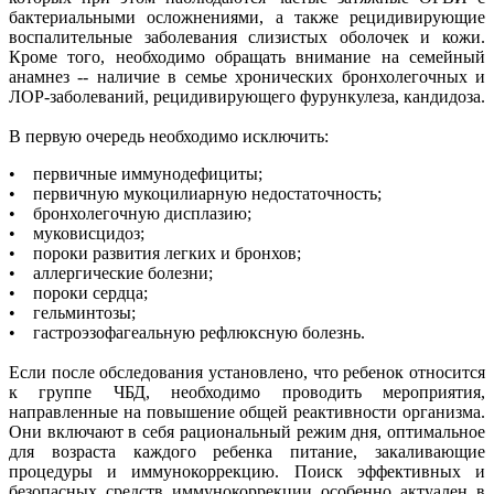
бактериальными осложнениями, а также рецидивирующие
воспалительные заболевания слизистых оболочек и кожи.
Кроме того, необходимо обращать внимание на семейный
анамнез -- наличие в семье хронических бронхолегочных и
ЛОР-заболеваний, рецидивирующего фурункулеза, кандидоза.
В первую очередь необходимо исключить:
• первичные иммунодефициты;
• первичную мукоцилиарную недостаточность;
• бронхолегочную дисплазию;
• муковисцидоз;
• пороки развития легких и бронхов;
• аллергические болезни;
• пороки сердца;
• гельминтозы;
• гастроэзофагеальную рефлюксную болезнь.
Если после обследования установлено, что ребенок относится
к группе ЧБД, необходимо проводить мероприятия,
направленные на повышение общей реактивности организма.
Они включают в себя рациональный режим дня, оптимальное
для возраста каждого ребенка питание, закаливающие
процедуры и иммунокоррекцию. Поиск эффективных и
безопасных средств иммунокоррекции особенно актуален в