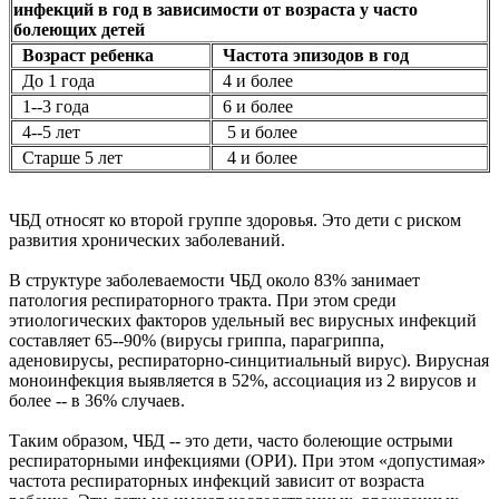
инфекций в год в зависимости от возраста у часто
болеющих детей
Возраст ребенка
Частота эпизодов в год
До 1 года
4 и более
1--3 года
6 и более
4--5 лет
5 и более
Старше 5 лет
4 и более
ЧБД относят ко второй группе здоровья. Это дети с риском
развития хронических заболеваний.
В структуре заболеваемости ЧБД около 83% занимает
патология респираторного тракта. При этом среди
этиологических факторов удельный вес вирусных инфекций
составляет 65--90% (вирусы гриппа, парагриппа,
аденовирусы, респираторно-синцитиальный вирус). Вирусная
моноинфекция выявляется в 52%, ассоциация из 2 вирусов и
более -- в 36% случаев.
Таким образом, ЧБД -- это дети, часто болеющие острыми
респираторными инфекциями (ОРИ). При этом «допустимая»
частота респираторных инфекций зависит от возраста