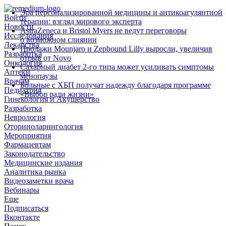
Эра персонализированной медицины и антикоагулянтной
Войти
терапии: взгляд мирового эксперта
Новости
AstraZeneca и Bristol Myers не ведут переговоры
Исследования
о возможном слиянии
Лекарства
Продажи Mounjaro и Zepbound Lilly выросли, увеличив
Разработка
отрыв от Novo
Онкология
Сахарный диабет 2‑го типа может усиливать симптомы
Аптеки
менопаузы
Врачам
Больные с ХБП получат надежду благодаря программе
Педиатрия
«Выбор ради жизни»
Гинекология и Акушерство
Разработка
Неврология
Оториноларингология
Мероприятия
Фармацевтам
Законодательство
Медицинские издания
Аналитика рынка
Видеозаметки врача
Вебинары
Еще
Подписаться
Вконтакте