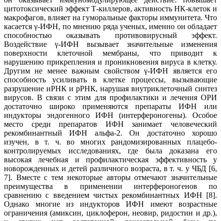
цитотоксический эффект Т-киллеров, активность НК-клеток и
макрофагов, влияет на гуморальные факторы иммунитета. Что
касается γ-ИФН, по мнению ряда ученых, именно он обладает
способностью оказывать противовирусный эффект.
Воздействие γ-ИФН вызывает значительные изменения
поверхности клеточной мембраны, что приводит к
нарушению прикрепления и проникновения вируса в клетку.
Другим не менее важным свойством γ-ИФН является его
способность усиливать в клетке процессы, вызывающие
разрушение иРНК и рРНК, нарушая внутриклеточный синтез
вирусов. В связи с этим для профилактики и лечения ОРИ
достаточно широко применяются препараты ИФН или
индукторы эндогенного ИФН (интерфероногены). Особое
место среди препаратов ИФН занимает человеческий
рекомбинантный ИФН альфа-2. Он достаточно хорошо
изучен, в т. ч. во многих рандомизированных плацебо-
контролируемых исследованиях, где была доказана его
высокая лечебная и профилактическая эффективность у
новорожденных и детей различного возраста, в т. ч. у ЧБД [6,
7]. Вместе с тем некоторые авторы отмечают значительные
преимущества в применении интерфероногенов по
сравнению с введением чистых рекомбинантных ИФН [8].
Однако многие из индукторов ИФН имеют возрастные
ограничения (амиксин, циклоферон, неовир, ридостин и др.),