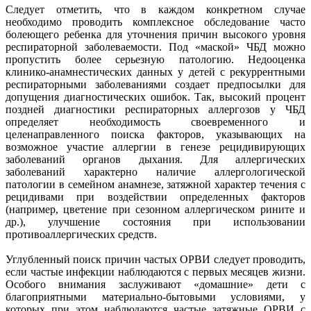
Следует отметить, что в каждом конкретном случае
необходимо проводить комплексное обследование часто
болеющего ребенка для уточнения причин высокого уровня
респираторной заболеваемости. Под «маской» ЧБД можно
пропустить более серьезную патологию. Недооценка
клинико-анамнестических данных у детей с рекуррентными
респираторными заболеваниями создает предпосылки для
допущения диагностических ошибок. Так, высокий процент
поздней диагностики респираторных аллергозов у ЧБД
определяет необходимость своевременного и
целенаправленного поиска факторов, указывающих на
возможное участие аллергии в генезе рецидивирующих
заболеваний органов дыхания. Для аллергических
заболеваний характерно наличие аллергологической
патологии в семейном анамнезе, затяжной характер течения с
рецидивами при воздействии определенных факторов
(например, цветение при сезонном аллергическом рините и
др.), улучшение состояния при использовании
противоаллергических средств.
Углубленный поиск причин частых ОРВИ следует проводить,
если частые инфекции наблюдаются с первых месяцев жизни.
Особого внимания заслуживают «домашние» дети с
благоприятными материально-бытовыми условиями, у
которых при этом наблюдаются частые затяжные ОРВИ с