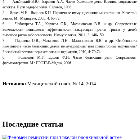
4. Альбицкий В.Ю., Баранов А.А. Часто болеющие дети. Клинико-социальные
аспекты. Пути оздоровления. Саратов, 1986.
5. Ярцев М.Н., Яковлев К.П. Первичные иммунодефицитные состояния. Качество
жизни. М.: Медицина, 2005, 4: 66-72.
6. Чеботарева Т.А., Каряева С.К., Малиновская В.В. и др. Современные
возможности повышения эффективности вакцинации против гриппа у детей
высокого риска заболеваемости. Иммунология, 2011, 3: 146-150.
7. Паршина О.В., Мазанкова Л.Н., Малиновская В.В. и др. Особенности
иммунитета часто болеющих детей: иммунодефицит или транзиторные нарушения?
Российский вестник перинатологии и педиатрии, 2010, 4: 70-74.
8. Романцов М.Г., Ершов Ф.И. Часто болеющие дети. Современная
фармакотерапия. М.: ГЭОТАР-Медиа, 2006.
Источник:
Медицинский совет, № 14, 2014
Последние статьи