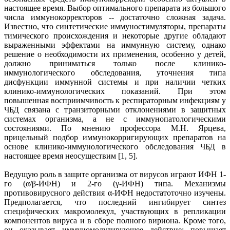
настоящее время. Выбор оптимального препарата из большого
числа иммунокорректоров -- достаточно сложная задача.
Известно, что синтетические иммуностимуляторы, препараты
тимического происхождения и некоторые другие обладают
выраженными эффектами на иммунную систему, однако
решение о необходимости их применения, особенно у детей,
должно приниматься только после клинико-
иммунологического обследования, уточнения типа
дисфункции иммунной системы и при наличии четких
клинико-иммунологических показаний. При этом
повышенная восприимчивость к респираторным инфекциям у
ЧБД связана с транзиторными отклонениями в защитных
системах организма, а не с иммунопатологическими
состояниями. По мнению профессора М.Н. Ярцева,
прицельный подбор иммунокорригирующих препаратов на
основе клинико-иммунологического обследования ЧБД в
настоящее время неосуществим [1, 5].
Ведущую роль в защите организма от вирусов играют ИФН 1-
го (α/β-ИФН) и 2-го (γ-ИФН) типа. Механизмы
противовирусного действия α-ИФН недостатоточно изучены.
Предполагается, что последний ингибирует синтез
специфических макромолекул, участвующих в репликации
компонентов вируса и в сборе полного вириона. Кроме того,
он оказывает иммуномодулирующее действие: повышает