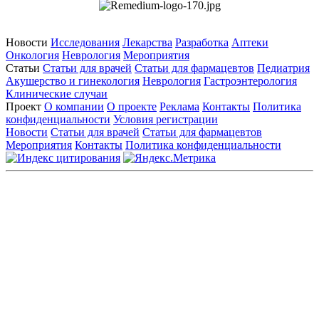
Новости
Исследования
Лекарства
Разработка
Аптеки
Онкология
Неврология
Мероприятия
Статьи
Статьи для врачей
Статьи для фармацевтов
Педиатрия
Акушерство и гинекология
Неврология
Гастроэнтерология
Клинические случаи
Проект
О компании
О проекте
Реклама
Контакты
Политика
конфиденциальности
Условия регистрации
Новости
Статьи для врачей
Статьи для фармацевтов
Мероприятия
Контакты
Политика конфиденциальности
Общество с ограниченной ответственностью «ГРУППА
РЕМЕДИУМ»
Адрес местонахождения: 105082, г. Москва, ул. Бакунинская, д.
71
ОГРН: 1067746819470 ИНН: 7701669956
Контактные данные: Телефон:
+7 (495) 780-34-25
|
Электронная почта:
reklama@remedium.ru
На сайте используются изображения по лицензии