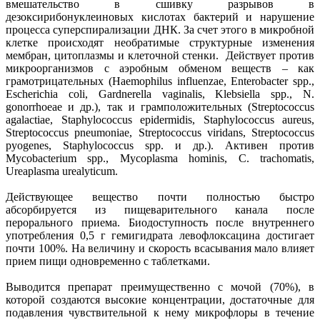
вмешательство в сшивку разрывов в
дезоксирибонуклеиновых кислотах бактерий и нарушение
процесса суперспирализации ДНК. За счет этого в микробной
клетке происходят необратимые структурные изменения
мембран, цитоплазмы и клеточной стенки. Действует против
микроорганизмов с аэробным обменом веществ – как
грамотрицательных (Haemophilus influenzae, Enterobacter spp.,
Escherichia coli, Gardnerella vaginalis, Klebsiella spp., N.
gonorrhoeae и др.), так и грамположительных (Streptococcus
agalactiae, Staphylococcus epidermidis, Staphylococcus aureus,
Streptococcus pneumoniae, Streptococcus viridans, Streptococcus
pyogenes, Staphylococcus spp. и др.). Активен против
Mycobacterium spp., Mycoplasma hominis, C. trachomatis,
Ureaplasma urealyticum.
Действующее вещество почти полностью быстро
абсорбируется из пищеварительного канала после
перорального приема. Биодоступность после внутреннего
употребления 0,5 г гемигидрата левофлоксацина достигает
почти 100%. На величину и скорость всасывания мало влияет
прием пищи одновременно с таблетками.
Выводится препарат преимущественно с мочой (70%), в
которой создаются высокие концентрации, достаточные для
подавления чувствительной к нему микрофлоры в течение