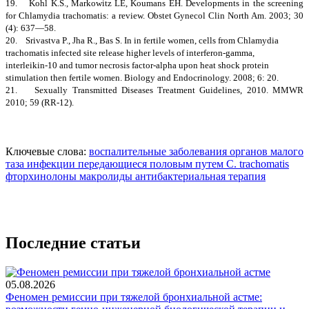
19. Kohl K.S., Markowitz LE, Koumans EH. Developments in the screening
for Chlamydia trachomatis: a review. Obstet Gynecol Clin North Am. 2003; 30
(4): 637—58.
20. Srivastva P., Jha R., Bas S. In in fertile women, cells from Chlamydia
trachomatis infected site release higher levels of interferon-gamma,
interleikin-10 and tumor necrosis factor-alpha upon heat shock protein
stimulation then fertile women. Biology and Endocrinology. 2008; 6: 20.
21. Sexually Transmitted Diseases Treatment Guidelines, 2010. MMWR
2010; 59 (RR-12).
Ключевые слова:
воспалительные заболевания органов малого
таза
инфекции
передающиеся половым путем
С. trachomatis
фторхинолоны
макролиды
антибактериальная терапия
Последние статьи
05.08.2026
Феномен ремиссии при тяжелой бронхиальной астме: