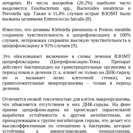
aerogenes. Из числа анаэробов (20,2%) наиболее часто
выделяются Fusobacterium spp., Bacteroides urealyticus и
Prevotella spp. Также в 11,4% случаев острые ВЗОМТ были
вызваны штаммами Enterococcus faecalis [8].
Известно, что штаммы Klebsiella pneumonia и Proteus mirabilis
сохраняли чувствительность к ципрофлоксацину в 100%
случаев, энтерококки сохраняли высокую чувствительность к
ципрофлоксацину в 91% случаев [9].
Это обосновывает включение в схемы лечения ВЗОМТ
ципрофлоксацина (Ципрофлоксацин-Тева). Препарат
действует бактерицидно на грамотрицательные организмы в
период покоя и деления (т. к. влияет не только на ДНК-гиразу,
но и вызывает лизис клеточной стенки), на
грамположительные микроорганизмы – только в период
деления.
Отличается низкой токсичностью для клеток макроорганизма,
что объясняется отсутствием в них ДНК-гиразы. На фоне
приема ципрофлоксацина не происходит параллельной
выработки устойчивости к другим антибиотикам, не
принадлежащим к группе ингибиторов гиразы, что делает его
высокоэффективным по отношению к бактериям, которые
устойчивы к аминогликозидам, пенициллинам,