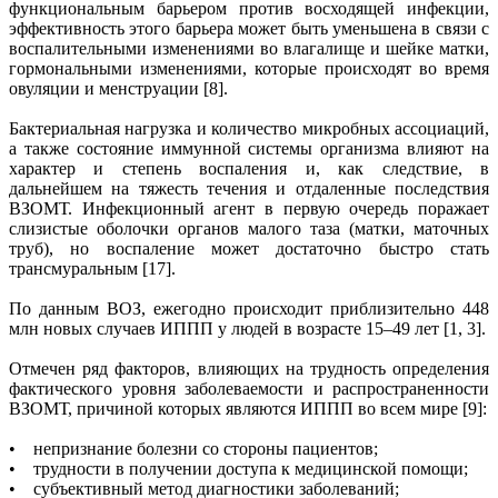
функциональным барьером против восходящей инфекции,
эффективность этого барьера может быть уменьшена в связи с
воспалительными изменениями во влагалище и шейке матки,
гормональными изменениями, которые происходят во время
овуляции и менструации [8].
Бактериальная нагрузка и количество микробных ассоциаций,
а также состояние иммунной системы организма влияют на
характер и степень воспаления и, как следствие, в
дальнейшем на тяжесть течения и отдаленные последствия
ВЗОМТ. Инфекционный агент в первую очередь поражает
слизистые оболочки органов малого таза (матки, маточных
труб), но воспаление может достаточно быстро стать
трансмуральным [17].
По данным ВОЗ, ежегодно происходит приблизительно 448
млн новых случаев ИППП у людей в возрасте 15–49 лет [1, 3].
Отмечен ряд факторов, влияющих на трудность определения
фактического уровня заболеваемости и распространенности
ВЗОМТ, причиной которых являются ИППП во всем мире [9]:
• непризнание болезни со стороны пациентов;
• трудности в получении доступа к медицинской помощи;
• субъективный метод диагностики заболеваний;