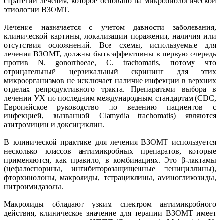
стратегии лечения, которое основано на микробиологической
этиологии ВЗОМТ.
Лечение назначается с учетом давности заболевания,
клинической картины, локализации поражения, наличия или
отсутствия осложнений. Все схемы, используемые для
лечения ВЗОМТ, должны быть эффективны в первую очередь
против N. gonorrhoeae, C. trachomatis, потому что
отрицательный цервикальный скрининг для этих
микроорганизмов не исключает наличие инфекции в верхних
отделах репродуктивного тракта. Препаратами выбора в
лечении УХ по последним международным стандартам (CDC,
Европейское руководство по ведению пациентов с
инфекцией, вызванной Clamydia trachomatis) являются
азитромицин и доксициклин.
В клинической практике для лечения ВЗОМТ используется
несколько классов антимикробных препаратов, которые
применяются, как правило, в комбинациях. Это β-лактамы
(цефалоспорины, ингибиторозащищенные пенициллины),
фторхинолоны, макролиды, тетрациклины, аминогликозиды,
нитроимидазолы.
Макролиды обладают узким спектром антимикробного
действия, клиническое значение для терапии ВЗОМТ имеет