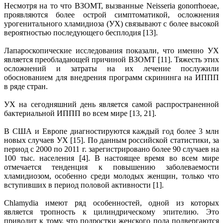
Несмотря на то что ВЗОМТ, вызванные Neisseria gonorrhoeae,
проявляются более острой симптоматикой, осложнения
урогенитального хламидиоза (УХ) связывают с более высокой
вероятностью последующего бесплодия [13].
Лапароскопические исследования показали, что именно УХ
является преобладающей причиной ВЗОМТ [11]. Тяжесть этих
осложнений и затраты на их лечение послужили
обоснованием для внедрения программ скрининга на ИППП
в ряде стран.
УХ на сегодняшний день является самой распространенной
бактериальной ИППП во всем мире [13, 21].
В США и Европе диагностируются каждый год более 3 млн
новых случаев УХ [15]. По данным российской статистики, за
период с 2000 по 2011 г. зарегистрировано более 90 случаев на
100 тыс. населения [4]. В настоящее время во всем мире
отмечается тенденция к повышению заболеваемости
хламидиозом, особенно среди молодых женщин, только что
вступивших в период половой активности [1].
Chlamydia имеют ряд особенностей, одной из которых
является тропность к цилиндрическому эпителию. Это
приводит к тому, что подростки женского пола подвергаются