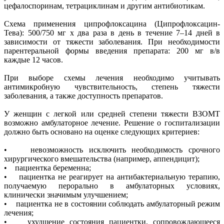
цефалоспоринам, тетрациклинам и другим антибиотикам.
Схема применения ципрофлоксацина (Ципрофлоксацин-
Тева): 500/750 мг х два раза в день в течение 7–14 дней в
зависимости от тяжести заболевания. При необходимости
парентеральной формы введения препарата: 200 мг в/в
каждые 12 часов.
При выборе схемы лечения необходимо учитывать
антимикробную чувствительность, степень тяжести
заболевания, а также доступность препаратов.
У женщин с легкой или средней степени тяжести ВЗОМТ
возможно амбулаторное лечение. Решение о госпитализации
должно быть основано на оценке следующих критериев:
• невозможность исключить необходимость срочного
хирургического вмешательства (например, аппендицит);
• пациентка беременна;
• пациентка не реагирует на антибактериальную терапию,
получаемую перорально в амбулаторных условиях,
клинически значимым улучшением;
• пациентка не в состоянии соблюдать амбулаторный режим
лечения;
• ухудшение состояния пациентки, сопровождающееся