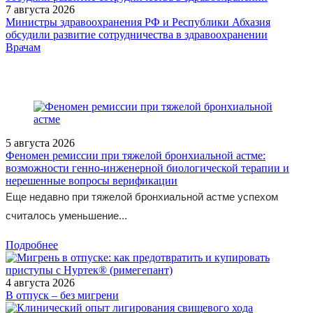
7 августа 2026
Министры здравоохранения РФ и Республики Абхазия
обсудили развитие сотрудничества в здравоохранении
/doctor/gynaecology/vospalitelnye-zabolevaniya-organov-malogo-
Врачам
taza-rol-ippp-v-razvitii-vzomt/
5 августа 2026
Феномен ремиссии при тяжелой бронхиальной астме:
возможности генно-инженерной биологической терапии и
нерешенные вопросы верификации
Еще недавно при тяжелой бронхиальной астме успехом
считалось уменьшение...
Подробнее
4 августа 2026
В отпуск – без мигрени