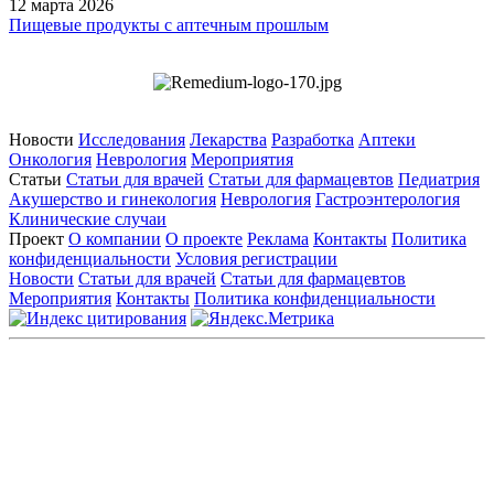
12 марта 2026
Пищевые продукты с аптечным прошлым
Новости
Исследования
Лекарства
Разработка
Аптеки
Онкология
Неврология
Мероприятия
Статьи
Статьи для врачей
Статьи для фармацевтов
Педиатрия
Акушерство и гинекология
Неврология
Гастроэнтерология
Клинические случаи
Проект
О компании
О проекте
Реклама
Контакты
Политика
конфиденциальности
Условия регистрации
Новости
Статьи для врачей
Статьи для фармацевтов
Мероприятия
Контакты
Политика конфиденциальности
Общество с ограниченной ответственностью «ГРУППА
РЕМЕДИУМ»
Адрес местонахождения: 105082, г. Москва, ул. Бакунинская, д.
71
ОГРН: 1067746819470 ИНН: 7701669956
Контактные данные: Телефон:
+7 (495) 780-34-25
|