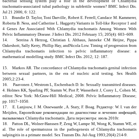
bacterial sensing system play a role in the development of Chlamydia
trachomatis-associated tubal pathology in subfertile women? BMC Infect Dis.
Jul 21 2006; 6: 122.
13. Brandie D. Taylor, Toni Darville, Robert E. Ferrell, Candace M. Kammerer,
Roberta B. Ness, and Catherine L. Haggerty.Variants in Toll-like Receptor 1 and
4 Genes Are Associated With Chlamydia trachomatis Among Women With
Pelvic Inflammatory Disease. J Infect Dis. 2012 February 15; 205(4): 603–609.
14. Sereina A Herzog, Christian L Althaus, Janneke CM Heijne, Pippa
Oakeshott, Sally Kerry, Phillip Hay, andNicola Low. Timing of progression from
Chlamydia trachomatis infection to pelvic inflammatory disease: a
mathematical modelling study. BMC Infect Dis. 2012; 12: 187.
15. Markos AR. The concordance of Chlamydia trachomatis genital infection
between sexual partners, in the era of nucleic acid testing. Sex Health
2005;2:23-4.
16. Paavonen J, Westrom L, Eschenbach D. In: Sexually transmitted diseases.
4. Holmes KK, Sparling PF, Stamm W, Piot P, Wasserheit J, Corey L, Cohen M,
editor. New York: McGraw-Hill Medical; 2008. Pelvic Inflammatory Disease;
pp. 1017–1050.
17. E. Lanjouw, J. M. Ossewaarde , A. Stary, F. Boag. Редактор: W. I. van der
Meijden, Европейские рекомендации по диагностике и лечению инфекций,
вызываемых Chlamydia trachomatis. Дата пересмотра: июль 2010г.
18. Patton DL, Wolner-Hanssen P, Zeng W, Lampe M, Wong K, Stamm WE, et
al. The role of spermatozoa in the pathogenesis of Chlamydia trachomatis
salpingitis in a primate model. Sex Transm Dis. Jul-Aug 1993;20(4):214-9.