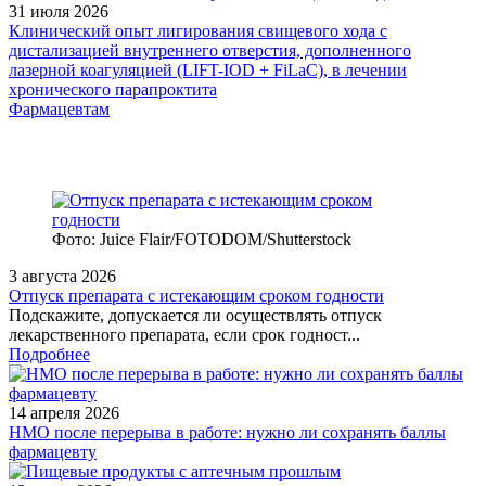
31 июля 2026
Клинический опыт лигирования свищевого хода с
дистализацией внутреннего отверстия, дополненного
лазерной коагуляцией (LIFT-IOD + FiLaC), в лечении
хронического парапроктита
Фармацевтам
Фото: Juice Flair/FOTODOM/Shutterstoсk
3 августа 2026
Отпуск препарата с истекающим сроком годности
Подскажите, допускается ли осуществлять отпуск
лекарственного препарата, если срок годност...
Подробнее
14 апреля 2026
НМО после перерыва в работе: нужно ли сохранять баллы
фармацевту