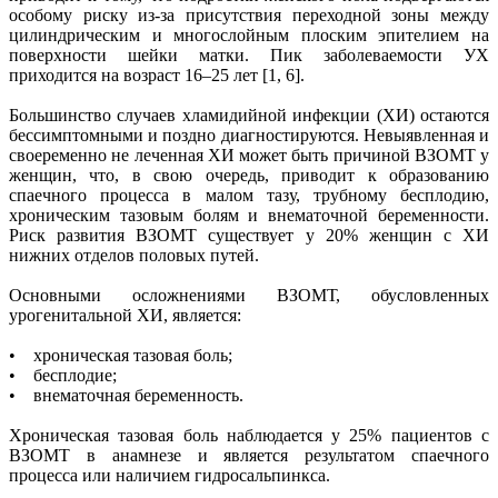
особому риску из-за присутствия переходной зоны между
цилиндрическим и многослойным плоским эпителием на
поверхности шейки матки. Пик заболеваемости УХ
приходится на возраст 16–25 лет [1, 6].
Большинство случаев хламидийной инфекции (ХИ) остаются
бессимптомными и поздно диагностируются. Невыявленная и
своеременно не леченная ХИ может быть причиной ВЗОМТ у
женщин, что, в свою очередь, приводит к образованию
спаечного процесса в малом тазу, трубному бесплодию,
хроническим тазовым болям и внематочной беременности.
Риск развития ВЗОМТ существует у 20% женщин с ХИ
нижних отделов половых путей.
Основными осложнениями ВЗОМТ, обусловленных
урогенитальной ХИ, является:
• хроническая тазовая боль;
• бесплодие;
• внематочная беременность.
Хроническая тазовая боль наблюдается у 25% пациентов с
ВЗОМТ в анамнезе и является результатом спаечного
процесса или наличием гидросальпинкса.