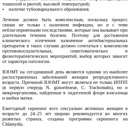
тошнотой и рвотой, высокой температурой;
• наличие тубоовариального образования.
Лечение должно быть комплексным, поскольку процесс
связан не только с наличием инфекции, но и с теми
неблагоприятными последствиями, которые она вызывает при
длительном течении болезни. Поэтому для достижения
клинического излечения назначение антибактериальных
препаратов в таких случаях должно сочетаться с комплексом
противовоспалительных, симптоматических и
физиотерапевтических мероприятий, выбор которых зависит
от характера патологии.
ВЗОМТ на сегодняшний день являются одними из наиболее
распостраненных заболеваний женщин репродуктивного
возраста. Причиной ВЗОМТ могут являться не только ИППП
(в первую очередь N. gonorrhoeae, C. Trachomatis), но и
микроорганизмы, найденные в эндогенной флоре влагалища
и шейки матки.
Ежегодный скрининг всех сексуально активных женщин в
возрасте до 24–25 лет широко рекомендуется во многих
развитых странах, созданы программы скрининга на
Chlamydia.