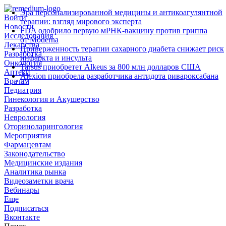
Эра персонализированной медицины и антикоагулянтной
Войти
терапии: взгляд мирового эксперта
Новости
FDA одобрило первую мРНК‑вакцину против гриппа
Исследования
от Moderna
Лекарства
Приверженность терапии сахарного диабета снижает риск
Разработка
инфаркта и инсульта
Онкология
Tarsus приобретет Alkeus за 800 млн долларов США
Аптеки
Alexion приобрела разработчика антидота ривароксабана
Врачам
Педиатрия
Гинекология и Акушерство
Разработка
Неврология
Оториноларингология
Мероприятия
Фармацевтам
Законодательство
Медицинские издания
Аналитика рынка
Видеозаметки врача
Вебинары
Еще
Подписаться
Вконтакте