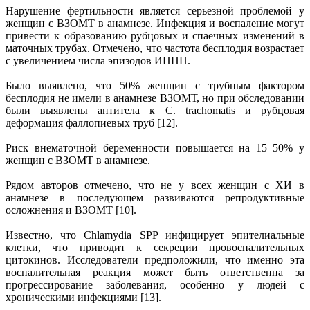
Нарушение фертильности является серьезной проблемой у
женщин с ВЗОМТ в анамнезе. Инфекция и воспаление могут
привести к образованию рубцовых и спаечных изменений в
маточных трубах. Отмечено, что частота бесплодия возрастает
с увеличением числа эпизодов ИППП.
Было выявлено, что 50% женщин с трубным фактором
бесплодия не имели в анамнезе ВЗОМТ, но при обследовании
были выявлены антитела к C. trachomatis и рубцовая
деформация фаллопиевых труб [12].
Риск внематочной беременности повышается на 15–50% у
женщин с ВЗОМТ в анамнезе.
Рядом авторов отмечено, что не у всех женщин с ХИ в
анамнезе в последующем развиваются репродуктивные
осложнения и ВЗОМТ [10].
Известно, что Chlamydia SPP инфицирует эпителиальные
клетки, что приводит к секреции провоспалительных
цитокинов. Исследователи предположили, что именно эта
воспалительная реакция может быть ответственна за
прогрессирование заболевания, особенно у людей с
хроническими инфекциями [13].