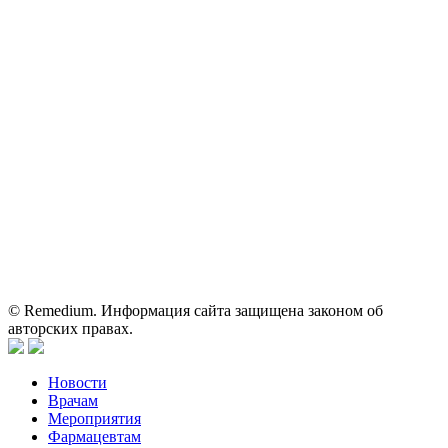
Электронная почта:
reklama@remedium.ru
На сайте используются изображения по лицензии
Shutterstock/FOTODOM, соблюдаются авторские права.
Вся информация, размещенная на веб-сайте, предназначена
исключительно для работников здравоохранения. Информация
о препаратах, отпускаемых по рецепту, предназначена только
для медицинских и фармацевтических специалистов.
Информация, содержащаяся на сайте, не должна использоваться
пациентами для принятия самостоятельного решения о
применении представленных лекарственных препаратов и не
может служить заменой очной консультации врача.
© Remedium. Информация сайта защищена законом об
авторских правах.
Новости
Врачам
Мероприятия
Фармацевтам