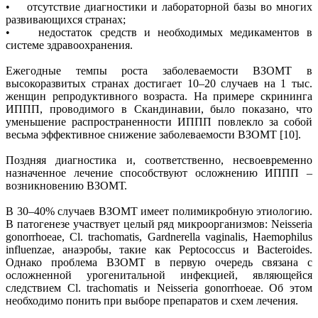
• отсутствие диагностики и лабораторной базы во многих
развивающихся странах;
• недостаток средств и необходимых медикаментов в
системе здравоохранения.
Ежегодные темпы роста заболеваемости ВЗОМТ в
высокоразвитых странах достигает 10–20 случаев на 1 тыс.
женщин репродуктивного возраста. На примере скрининга
ИППП, проводимого в Скандинавии, было показано, что
уменьшение распространенности ИППП повлекло за собой
весьма эффективное снижение заболеваемости ВЗОМТ [10].
Поздняя диагностика и, соответственно, несвоевременно
назначенное лечение способствуют осложнению ИППП –
возникновению ВЗОМТ.
В 30–40% случаев ВЗОМТ имеет полимикробную этиологию.
В патогенезе участвует целый ряд микроорганизмов: Neisseria
gonorrhoeae, Cl. trachomatis, Gardnerella vaginalis, Haemophilus
influenzae, анаэробы, такие как Peptococcus и Bacteroides.
Однако проблема ВЗОМТ в первую очередь связана с
осложненной урогенитальной инфекцией, являющейся
следствием Cl. trachomatis и Neisseria gonorrhoeae. Об этом
необходимо понить при выборе препаратов и схем лечения.