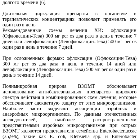
долгого времени [6].
Длительная циркуляция препарата в организме в
терапевтических концентрациях позволяет применять его
один раз в день.
Рекомендованные схемы лечения ХИ: офлоксацин
(Офлоксацин-Тева) 300 мг per os два раза в день в течение 7
дней или левофлоксацин (Левофлоксацин-Тева) 500 мг per os
один раз в день в течение 7 дней.
При осложненных формах: офлоксацин (Офлоксацин-Тева)
300 мг per os два раза в день в течение 14 дней или
левофлоксацин (Левофлоксацин-Тева) 500 мг per os один раз в
день в течение 14 дней.
Полимикробная природа ВЗОМТ обосновывает
использование антибактериальных препаратов широкого
спектра действия и комбинированных схем лечения, которые
обеспечивают адекватную защиту от этих микроорганизмов.
Наиболее часто выделяют ассоциации аэробных и
анаэробных микроорганизмов. По данным отечественных
исследователей, наиболее распространенными
представителями аэробных микроорганизмов при острых
ВЗОМТ являются представители семейства Enterobacteriaceae
(35,9%), такие как E. coli, Klebsiella spp. и Enterobacter