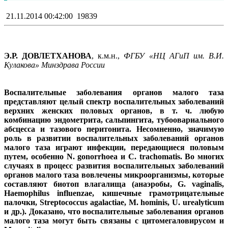
21.11.2014 00:42:00
19839
Э.Р. ДОВЛЕТХАНОВА
, к.м.н.,
ФГБУ «НЦ АГиП им. В.И.
Кулакова» Минздрава России
Воспалительные заболевания органов малого таза
представляют целый спектр воспалительных заболеваний
верхних женских половых органов, в т. ч. любую
комбинацию эндометрита, сальпингита, тубоовариального
абсцесса и тазового перитонита. Несомненно, значимую
роль в развитии воспалительных заболеваний органов
малого таза играют инфекции, передающиеся половым
путем, особенно N. gonorrhoea и С. trachomatis. Во многих
случаях в процесс развития воспалительных заболеваний
органов малого таза вовлечены микроорганизмы, которые
составляют биотоп влагалища (анаэробы, G. vaginalis,
Haemophilus influenzae, кишечные грамотрицательные
палочки, Streptococcus agalactiae, М. hominis, U. urealyticum
и др.). Доказано, что воспалительные заболевания органов
малого таза могут быть связаны с цитомегаловирусом и