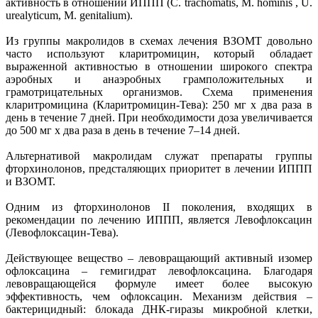
активность в отношении ИППП (C. trachomatis, М. hominis , U.
urealyticum, M. genitalium).
Из группы макролидов в схемах лечения ВЗОМТ довольно
часто используют кларитромицин, который обладает
выраженной активностью в отношении широкого спектра
аэробных и анаэробных грамположительных и
грамотрицательных организмов. Схема применения
кларитромицина (Кларитромицин-Тева): 250 мг х два раза в
день в течение 7 дней. При необходимости доза увеличивается
до 500 мг х два раза в день в течение 7–14 дней.
Альтернативой макролидам служат препараты группы
фторхинолонов, предсталяющих приоритет в лечении ИППП
и ВЗОМТ.
Одним из фторхинолонов II поколения, входящих в
рекомендации по лечению ИППП, является Левофлоксацин
(Левофлоксацин-Тева).
Действующее вещество – левовращающий активный изомер
офлоксацина – гемигидрат левофлоксацина. Благодаря
левовращающейся формуле имеет более высокую
эффективность, чем офлоксацин. Механизм действия –
бактерицидный: блокада ДНК-гиразы микробной клетки,