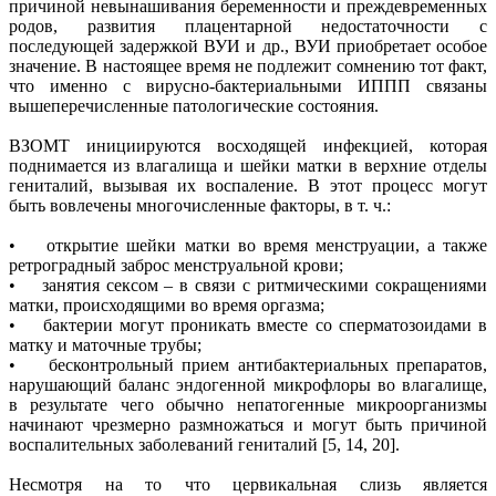
причиной невынашивания беременности и преждевременных
родов, развития плацентарной недостаточности с
последующей задержкой ВУИ и др., ВУИ приобретает особое
значение. В настоящее время не подлежит сомнению тот факт,
что именно с вирусно-бактериальными ИППП связаны
вышеперечисленные патологические состояния.
ВЗОМТ инициируются восходящей инфекцией, которая
поднимается из влагалища и шейки матки в верхние отделы
гениталий, вызывая их воспаление. В этот процесс могут
быть вовлечены многочисленные факторы, в т. ч.:
• открытие шейки матки во время менструации, а также
ретроградный заброс менструальной крови;
• занятия сексом – в связи с ритмическими сокращениями
матки, происходящими во время оргазма;
• бактерии могут проникать вместе со сперматозоидами в
матку и маточные трубы;
• бесконтрольный прием антибактериальных препаратов,
нарушающий баланс эндогенной микрофлоры во влагалище,
в результате чего обычно непатогенные микроорганизмы
начинают чрезмерно размножаться и могут быть причиной
воспалительных заболеваний гениталий [5, 14, 20].
Несмотря на то что цервикальная слизь является