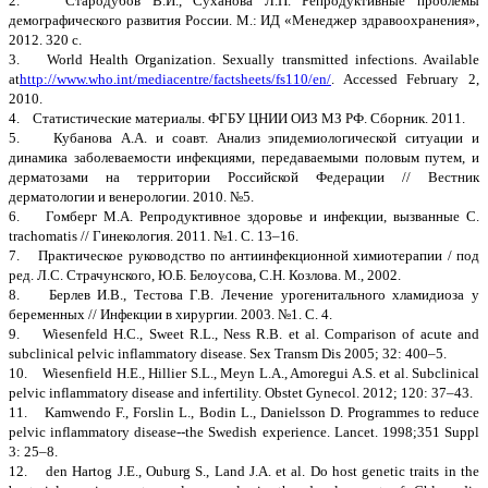
2. Стародубов В.И., Суханова Л.П. Репродуктивные проблемы
демографического развития России. М.: ИД «Менеджер здравоохранения»,
2012. 320 с.
3. World Health Organization. Sexually transmitted infections. Available
at
http://www.who.int/mediacentre/factsheets/fs110/en/
. Accessed February 2,
2010.
4. Статистические материалы. ФГБУ ЦНИИ ОИЗ МЗ РФ. Сборник. 2011.
5. Кубанова А.А. и соавт. Анализ эпидемиологической ситуации и
динамика заболеваемости инфекциями, передаваемыми половым путем, и
дерматозами на территории Российской Федерации // Вестник
дерматологии и венерологии. 2010. №5.
6. Гомберг М.А. Репродуктивное здоровье и инфекции, вызванные C.
trachomatis // Гинекология. 2011. №1. С. 13–16.
7. Практическое руководство по антиинфекционной химиотерапии / под
ред. Л.С. Страчунского, Ю.Б. Белоусова, С.Н. Козлова. М., 2002.
8. Берлев И.В., Тестова Г.В. Лечение урогенитального хламидиоза у
беременных // Инфекции в хирургии. 2003. №1. С. 4.
9. Wiesenfeld H.C., Sweet R.L., Ness R.B. et al. Comparison of acute and
subclinical pelvic inflammatory disease. Sex Transm Dis 2005; 32: 400–5.
10. Wiesenfield H.E., Hillier S.L., Meyn L.A., Amoregui A.S. et al. Subclinical
pelvic inflammatory disease and infertility. Obstet Gynecol. 2012; 120: 37–43.
11. Kamwendo F., Forslin L., Bodin L., Danielsson D. Programmes to reduce
pelvic inflammatory disease--the Swedish experience. Lancet. 1998;351 Suppl
3: 25–8.
12. den Hartog J.E., Ouburg S., Land J.A. et al. Do host genetic traits in the