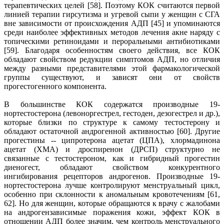
терапевтических целей [58]. Поэтому КОК считаются первой
линией терапии гирсутизма и угревой сыпи у женщин с СГА
вне зависимости от происхождения АДП [45] и упоминаются
среди наиболее эффективных методов лечения акне наряду с
топическими ретиноидами и пероральными антибиотиками
[59]. Благодаря особенностям своего действия, все КОК
обладают свойством редукции симптомов АДП, но отличия
между разными представителями этой фармакологической
группы существуют, и зависят они от свойств
прогестогенного компонента.
В большинстве КОК содержатся производные 19-
нортестостерона (левоноргестрел, гестоден, дезогестрел и др.),
которые близки по структуре к самому тестостерону и
обладают остаточной андрогенной активностью [60]. Другие
прогестины -- ципротерона ацетат (ЦПА), хлормадинона
ацетат (ХМА) и дроспиренон (ДРСП) структурно не
связанные с тестостероном, как и гибридный прогестин
диеногест, обладают свойством конкурентного
ингибирования рецепторов андрогенов. Производные 19-
нортестостерона лучше контролируют менструальный цикл,
особенно при склонности к аномальным кровотечениям [61,
62]. Но для женщин, которые обращаются к врачу с жалобами
на андрогензависимые поражения кожи, эффект КОК в
отношении АДП более значим, чем контроль менструального