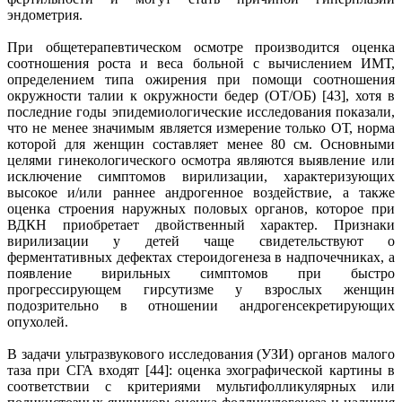
эндометрия.
При общетерапевтическом осмотре производится оценка
соотношения роста и веса больной с вычислением ИМТ,
определением типа ожирения при помощи соотношения
окружности талии к окружности бедер (ОТ/ОБ) [43], хотя в
последние годы эпидемиологические исследования показали,
что не менее значимым является измерение только ОТ, норма
которой для женщин составляет менее 80 см. Основными
целями гинекологического осмотра являются выявление или
исключение симптомов вирилизации, характеризующих
высокое и/или раннее андрогенное воздействие, а также
оценка строения наружных половых органов, которое при
ВДКН приобретает двойственный характер. Признаки
вирилизации у детей чаще свидетельствуют о
ферментативных дефектах стероидогенеза в надпочечниках, а
появление вирильных симптомов при быстро
прогрессирующем гирсутизме у взрослых женщин
подозрительно в отношении андрогенсекретирующих
опухолей.
В задачи ультразвукового исследования (УЗИ) органов малого
таза при СГА входят [44]: оценка эхографической картины в
соответствии с критериями мультифолликулярных или