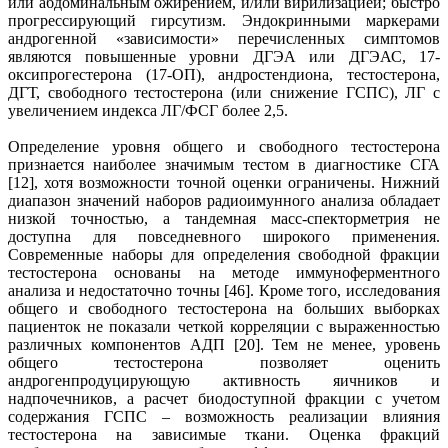
или абдоминальным ожирением, и/или вирилизацией; быстро
прогрессирующий гирсутизм. Эндокринными маркерами
андрогенной «зависимости» перечисленных симптомов
являются повышенные уровни ДГЭА или ДГЭАС, 17-
оксипрогестерона (17-ОП), андростендиона, тестостерона,
ДГТ, свободного тестостерона (или снижение ГСПС), ЛГ с
увеличением индекса ЛГ/ФСГ более 2,5.
Определение уровня общего и свободного тестостерона
признается наиболее значимым тестом в диагностике СГА
[12], хотя возможности точной оценки ограничены. Нижний
диапазон значений наборов радиоимунного анализа обладает
низкой точностью, а тандемная масс-спекторметрия не
доступна для повседневного широкого применения.
Современные наборы для определения свободной фракции
тестостерона основаны на методе иммуноферментного
анализа и недостаточно точны [46]. Кроме того, исследования
общего и свободного тестостерона на больших выборках
пациенток не показали четкой корреляции с выраженностью
различных компонентов АДП [20]. Тем не менее, уровень
общего тестостерона позволяет оценить
андрогенпродуцирующую активность яичников и
надпочечников, а расчет биодоступной фракции с учетом
содержания ГСПС – возможность реализации влияния
тестостерона на зависимые ткани. Оценка фракций