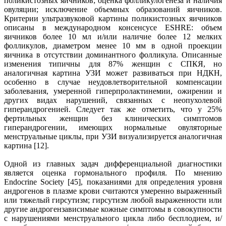
поликистозных яичников; оценка фолликулогенеза и наличия
овуляции; исключение объемных образований яичников.
Критерии ультразвуковой картины поликистозных яичников
описаны в международном консенсусе ESHRE: объем
яичников более 10 мл и/или наличие более 12 мелких
фолликулов, диаметром менее 10 мм в одной проекции
яичника в отсутствии доминантного фолликула. Описанные
изменения типичны для 87% женщин с СПКЯ, но
аналогичная картина УЗИ может развиваться при НДКН,
особенно в случае неудовлетворительной компенсации
заболевания, умеренной гиперпролактинемии, ожирении и
других видах нарушений, связанных с неопухолевой
гиперандрогенией. Следует так же отметить, что у 25%
фертильных женщин без клинических симптомов
гиперандрогении, имеющих нормальные овуляторные
менструальные циклы, при УЗИ визуализируется аналогичная
картина [12].
Одной из главных задач дифференциальной диагностики
является оценка гормонального профиля. По мнению
Endocrine Society [45], показаниями для определения уровня
андрогенов в плазме крови считаются умеренно выраженный
или тяжелый гирсутизм; гирсутизм любой выраженности или
другие андрогензависимые кожные симптомы в совокупности
с нарушениями менструального цикла либо бесплодием, и/