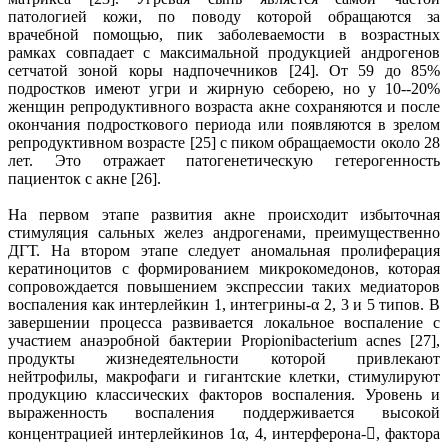
патологией кожи, по поводу которой обращаются за
врачебной помощью, пик заболеваемости в возрастных
рамках совпадает с максимальной продукцией андрогенов
сетчатой зоной коры надпочечников [24]. От 59 до 85%
подростков имеют угри и жирную себорею, но у 10--20%
женщин репродуктивного возраста акне сохраняются и после
окончания подросткового периода или появляются в зрелом
репродуктивном возрасте [25] с пиком обращаемости около 28
лет. Это отражает патогенетическую гетерогенность
пациенток с акне [26].
На первом этапе развития акне происходит избыточная
стимуляция сальных желез андрогенами, преимущественно
ДГТ. На втором этапе следует аномальная пролиферация
кератиноцитов с формированием микрокомедонов, которая
сопровождается повышением экспрессии таких медиаторов
воспаления как интерлейкин 1, интегрины-α 2, 3 и 5 типов. В
завершении процесса развивается локальное воспаление с
участием анаэробной бактерии Propionibacterium acnes [27],
продукты жизнедеятельности которой привлекают
нейтрофилы, макрофаги и гигантские клетки, стимулируют
продукцию классических факторов воспаления. Уровень и
выраженность воспаления поддерживается высокой
концентрацией интерлейкинов 1α, 4, интерферона-, фактора