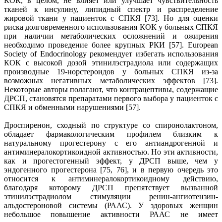
КОК, в целом, не влияет или улучшает чувствительность
тканей к инсулину, липидный спектр и распределение
жировой ткани у пациенток с СПКЯ [73]. Но для оценки
риска долговременного использования КОК у больных СПКЯ
при наличии метаболических осложнений и ожирения
необходимо проведение более крупных РКИ [57]. European
Society of Endocrinology рекомендует избегать использования
КОК с высокой дозой этинилэстрадиола или содержащих
производные 19-норстероидов у больных СПКЯ из-за
возможных негативных метаболических эффектов [73].
Некоторые авторы полагают, что контрацептивы, содержащие
ДРСП, становятся препаратами первого выбора у пациенток с
СПКЯ и обменными нарушениями [57].
Дроспиренон, сходный по структуре со спиронолактоном,
обладает фармакологическим профилем близким к
натуральному прогестерону с его антиандрогенной и
антиминералокортикоидной активностью. Но эти активности,
как и прогестогенный эффект, у ДРСП выше, чем у
эндогенного прогестерона [75, 76], и в первую очередь это
относится к антиминералокортикоидному действию,
благодаря которому ДРСП препятствует вызванной
этинилэстрадиолом стимуляции ренин-ангиотензин-
альдостероновой системы (РААС). У здоровых женщин
небольшое повышение активности РААС не имеет