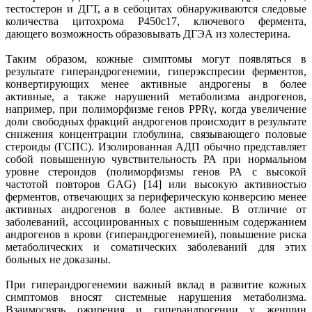
тестостерон и ДГТ, а в себоцитах обнаруживаются следовые
количества цитохрома Р450с17, ключевого фермента,
дающего возможность образовывать ДГЭА из холестерина.
Таким образом, кожные симптомы могут появляться в
результате гиперандрогенемии, гиперэкспресии ферментов,
конвертирующих менее активные андрогены в более
активные, а также нарушений метаболизма андрогенов,
например, при полиморфизме генов PPRγ, когда увеличение
доли свободных фракций андрогенов происходит в результате
снижения концентрации глобулина, связывающего половые
стероиды (ГСПС). Изолированная АДП обычно представляет
собой повышенную чувствительность РА при нормальном
уровне стероидов (полиморфизмы генов РА с высокой
частотой повторов GAG) [14] или высокую активностью
ферментов, отвечающих за периферическую конверсию менее
активных андрогенов в более активные. В отличие от
заболеваний, ассоциированных с повышенным содержанием
андрогенов в крови (гиперандрогенемией), повышение риска
метаболических и соматических заболеваний для этих
больных не доказаны.
При гиперандрогенемии важный вклад в развитие кожных
симптомов вносят системные нарушения метаболизма.
Взаимосвязь ожирения и гиперандрогении у женщин