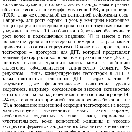
волосяных луковиц и сальных желез к андрогенам в разных
областях связаны с полиморфизмом генов PPRγ и ретиноидов
(RXR), а так же с локальной концентрацией нейромедиаторов.
Например, для роста бороды и усов у женщины необходима
концентрация тестостерона в крови соответствующая таковой
у мужчин, то есть в 10 раз большая той, которая обеспечивает
рост волос в подмышечных впадинах [4], и вместе с тем
повышение уровня тестостерона примерно в 2 раза может
привести к развитию гирсутизма. В коже и ее производных
тестостерон -- прогормон для ДГТ, который представляет
мощный фактор роста волос на теле и развития акне [20, 21],
поэтому высокая чувствительность кожи к действию
андрогенов обусловливается активностью фермента 5α-
редуктазы 1 типа, конвертирующей тестостерон в ДГТ, а
также плотностью рецепторов ДГТ в ядрах клеток. В
результате даже физиологическое повышение уровня
андрогенов, например, обусловленное высокой активностью
сетчатой зоны коры надпочечников в возрастном периоде 14-
-24 года, становится причиной возникновения себореи, и акне
[2], а повышение эндогенной секреции тестостерона не всегда
манифестируется изменениями кожи. Таким образом,
особенности отдельных участков кожи, гормональная
чувствительность кожи конкретной женщины и уровень
экспрессии ферментов андрогенного биосинтеза в волосяном
фолликуле определяют специфичность патологического