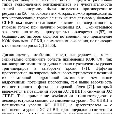
типов гормональных контрацептивов на чувствительность
тканей к инсулину были получены противоречивые
результаты [56], на основе этих которых можно предположить,
что использование гормональных контрацептивов у больных
СПКЯ оказывает негативное влияние на толерантность к
глюкозе только при наличии ожирения [56]. Окончательное
заключение по этому вопросу делать преждевременно [57], но
большинство авторов сходятся во мнении, что применение
КОК больными СПКЯ, не имеющими ожирения, не приводит
к повышению риска СД-2 [56].
Дислипидемия, особенно гипертриглицеридемия, может
значительно ограничить область применения КОК [70], так
как введение этинилэстрадиола связано с увеличением уровня
триглицеридов в сыворотке крови [71]. Эффекты
прогестогенов на жировой обмен рассматриваются с позиций
их остаточной андрогенной активности: чем выше
андрогенный потенциал прогестина, тем выше вероятность
его негативного эффекта на жировой обмен [72], который
выражается в повышении уровня ХС ЛПНП и снижении ХС
ЛПВП. Так, применение комбинации этинилэстрадиола с
левоноргестрелом связано со снижением уровня ХС ЛПВП и
повышением уровня ХС ЛПНП, а дезогестрелом – с
повышением уровня ХС ЛПВП, триглицеридов и снижением