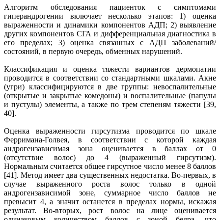
Алгоритм обследования пациенток с симптомами
гиперандрогении включает несколько этапов: 1) оценка
выраженности и динамики компонентов АДП; 2) выявление
других компонентов СГА и дифференциальная диагностика в
его пределах; 3) оценка связанных с АДП заболеваний/
состояний, в первую очередь, обменных нарушений.
Классификация и оценка тяжести вариантов дермопатии
проводится в соответствии со стандартными шкалами. Акне
(угри) классифицируются в две группы: невоспалительные
(открытые и закрытые комедоны) и воспалительные (папулы
и пустулы) элементы, а также по трем степеням тяжести [39,
40].
Оценка выраженности гирсутизма проводится по шкале
Ферримана-Голвея, в соответствии с которой каждая
андрогензависимая зона оценивается в баллах от 0
(отсутствие волос) до 4 (выраженный гирсутизм).
Нормальным считается общее гирсутное число менее 8 баллов
[41]. Метод имеет два существенных недостатка. Во-первых, в
случае выраженного роста волос только в одной
андрогензависимой зоне, суммарное число баллов не
превысит 4, а значит останется в пределах нормы, искажая
результат. Во-вторых, рост волос на лице оценивается
одинаковым количеством баллов с зоной бедра, что