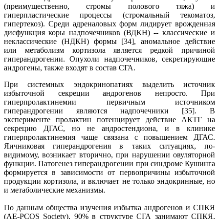
(преимущественно, стромы полового тяжа) и
гиперпластические процессы (стромальный текоматоз,
гипертекоз). Среди адреналовых форм лидирует врожденная
дисфункция коры надпочечников (ВДКН) -- классические и
неклассические (НДКН) формы [34], аномальное действие
или метаболизм кортизола является редкой причиной
гиперандрогении. Опухоли надпочечников, секретирующие
андрогены, также входят в состав СГА.
При системных эндокринопатиях выделить источник
избыточной секреции андрогенов непросто. При
гиперпролактинемии первичным источником
гиперандрогении являются надпочечники [35]. В
эксперименте пролактин потенцирует действие АКТГ на
секрецию ДГАС, но не андростендиона, и в клинике
гиперпролактинемия чаще связана с повышением ДГАС.
Яичниковая гиперандрогения в таких ситуациях, по-
видимому, возникает вторично, при нарушении овуляторной
функции. Патогенез гиперандрогении при синдроме Кушинга
формируется в зависимости от первопричины избыточной
продукции кортизола, и включает не только эндокринные, но
и метаболические механизмы.
По данным общества изучения избытка андрогенов и СПКЯ
(AE-PCOS Society), 90% в структуре СГА занимают СПКЯ,