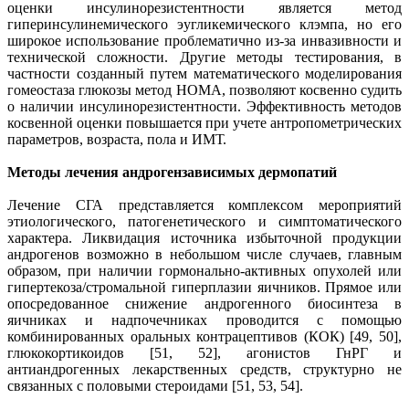
оценки инсулинорезистентности является метод
гиперинсулинемического эугликемического клэмпа, но его
широкое использование проблематично из-за инвазивности и
технической сложности. Другие методы тестирования, в
частности созданный путем математического моделирования
гомеостаза глюкозы метод HOMA, позволяют косвенно судить
о наличии инсулинорезистентности. Эффективность методов
косвенной оценки повышается при учете антропометрических
параметров, возраста, пола и ИМТ.
Методы лечения андрогензависимых дермопатий
Лечение СГА представляется комплексом мероприятий
этиологического, патогенетического и симптоматического
характера. Ликвидация источника избыточной продукции
андрогенов возможно в небольшом числе случаев, главным
образом, при наличии гормонально-активных опухолей или
гипертекоза/стромальной гиперплазии яичников. Прямое или
опосредованное снижение андрогенного биосинтеза в
яичниках и надпочечниках проводится с помощью
комбинированных оральных контрацептивов (КОК) [49, 50],
глюкокортикоидов [51, 52], агонистов ГнРГ и
антиандрогенных лекарственных средств, структурно не
связанных с половыми стероидами [51, 53, 54].