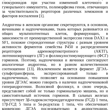
глюкуронидов при участии изменений клеточного и
гуморального иммунитета, полиморфизма генов, отвечающих
за чувствительность рецепторов различных хемокинов и
факторов воспаления [1].
Андрогены в женском организме секретируются, в основном,
яичниками и надпочечниками, ткань которых развивается из
общих мультипотентных клеток, формирующих, в
зависимости от преимущественной экспрессии генов DAX1 и
SF1, похожие стероидогенные структуры с разным уровнем
активности ферментов семейства Р450 и распределением
рецепторов адренокортикотропного (АКТГ),
лютеинизирующего (ЛГ) и фолликулостимулирующего (ФСГ)
гормонов. Поэтому, надпочечники и яичники синтезируют
аналогичные андрогены, но в разном количественном
соотношении [13]. Исключением является фермент ДГЭА-
сульфотрансфераза, экспрессированный только в
надпочечниках, что позволяет на основании повышения
уровня ДГЭАС можно говорить о наличии надпочечниковой
гиперандрогении. Волосяной фолликул, в свою очередь,
представляет собой не только гормональную мишень, но и
самостоятельный источник гормонов. В сальных железах
присутствует 3β-гидроксистероиддегидрогеназа (ГСД) 1 типа,
17β-ГСД 5 типа и 5α-редуктаза 1 типа, что обеспечивает
конверсию ДГЭА последовательно в андростендион,