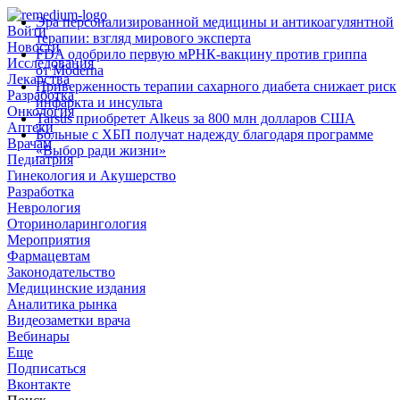
Эра персонализированной медицины и антикоагулянтной
Войти
терапии: взгляд мирового эксперта
Новости
FDA одобрило первую мРНК‑вакцину против гриппа
Исследования
от Moderna
Лекарства
Приверженность терапии сахарного диабета снижает риск
Разработка
инфаркта и инсульта
Онкология
Tarsus приобретет Alkeus за 800 млн долларов США
Аптеки
Больные с ХБП получат надежду благодаря программе
Врачам
«Выбор ради жизни»
Педиатрия
Гинекология и Акушерство
Разработка
Неврология
Оториноларингология
Мероприятия
Фармацевтам
Законодательство
Медицинские издания
Аналитика рынка
Видеозаметки врача
Вебинары
Еще
Подписаться
Вконтакте