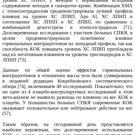
уровня ХС ЛПНП, у женщин с нормальным исходным
содержанием липидов в сыворотке крови. Комбинация ХМА
с этинилэстрадиолом продемонстрировала лучший профиль
влияния на уровни ХС ЛПВП, Apo AI, ХС ЛПНП и
соотношение ХС ЛПНП и ХС ЛПВП, по сравнению с
комбинацией дезогестрела и этинилэстрадиола [71].
Долговременные исследования с участием больных СПКЯ, в
целом продемонстрировали позитивное влияние
гормональных контрацептивов на липидный профиль, так как
способность КОК повышать уровень ХС ЛПВП преобладала
над их негативным влиянием на уровень триглицеридов и ХС
ЛПНП [73].
Данные по общей оценке эффектов гормональных
контрацептивов в отношении массы тела были суммированы
в недавней редакции Кокрейновского систематического
обзора [74], включившем 49 исследований. Показательно, что
ни одно из 4 плацебо-контролируемых исследований в этом
мета-анализе не выявило разницы по влиянию на вес КОК и
плацебо. У большинства больных СПКЯ современные КОК
оказывают положительное или нейтральное действие на вес
[57].
Таким образом, на сегодняшний день представляется
наиболее вероятным, что долговременное использование