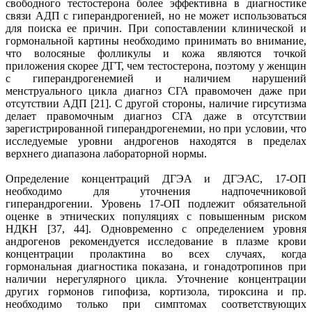
свободного тестостерона более эффективна в диагностике
связи АДП с гиперандрогенией, но не может использоваться
для поиска ее причин. При сопоставлении клинической и
гормональной картины необходимо принимать во внимание,
что волосяные фолликулы и кожа являются точкой
приложения скорее ДГТ, чем тестостерона, поэтому у женщин
с гиперандрогенемией и наличием нарушений
менструального цикла диагноз СГА правомочен даже при
отсутствии АДП [21]. С другой стороны, наличие гирсутизма
делает правомочным диагноз СГА даже в отсутствии
зарегистрированной гиперандрогенемии, но при условии, что
исследуемые уровни андрогенов находятся в пределах
верхнего диапазона лабораторной нормы.
Определение концентраций ДГЭА и ДГЭАС, 17-ОП
необходимо для уточнения надпочечниковой
гиперандрогении. Уровень 17-ОП подлежит обязательной
оценке в этнических популяциях с повышенным риском
НДКН [37, 44]. Одновременно с определением уровня
андрогенов рекомендуется исследование в плазме крови
концентрации пролактина во всех случаях, когда
гормональная диагностика показана, и гонадотропинов при
наличии нерегулярного цикла. Уточнение концентрации
других гормонов гипофиза, кортизола, тироксина и пр.
необходимо только при симптомах соответствующих