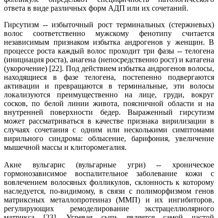
ответа в виде различных форм АДП или их сочетаний.
Гирсутизм -- избыточный рост терминальных (стержневых)
волос соответственно мужскому фенотипу считается
независимым признаком избытка андрогенов у женщин. В
процессе роста каждый волос проходит три фазы -- телогена
(инициация роста), анагена (непосредственно рост) и катагена
(укорочение) [22]. Под действием избытка андрогенов волосы,
находящиеся в фазе телогена, постепенно подвергаются
активации и превращаются в терминальные, эти волосы
локализуются преимущественно на лице, груди, вокруг
сосков, по белой линии живота, поясничной области и на
внутренней поверхности бедер. Выраженный гирсутизм
может рассматриваться в качестве признака вирилизации в
случаях сочетания с одним или несколькими симптомами
вирильного синдрома: облысение, барифония, увеличение
мышечной массы и клиторомегалия.
Акне вульгарис (вульгарные угри) -- хроническое
гормонозависимое воспалительное заболевание кожи с
вовлечением волосяных фолликулов, склонность к которому
наследуется, по-видимому, в связи с полиморфизмом генов
матриксных металлопротеиназ (ММП) и их ингибиторов,
регулирующих ремоделирование экстрацеллюлярного
матрикса [23]. Угревая сыпь является самой частой