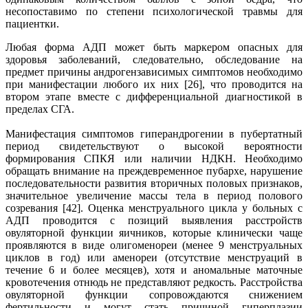
несопоставимо по степени психологической травмы для
пациентки.
Любая форма АДП может быть маркером опасных для
здоровья заболеваний, следовательно, обследование на
предмет причины андрогензависимых симптомов необходимо
при манифестации любого их них [26], что проводится на
втором этапе вместе с дифференциальной диагностикой в
пределах СГА.
Манифестация симптомов гиперандрогении в пубертатный
период свидетельствуют о высокой вероятности
формирования СПКЯ или наличии НДКН. Необходимо
обращать внимание на преждевременное пубархе, нарушение
последовательности развития вторичных половых признаков,
значительное увеличение массы тела в период полового
созревания [42]. Оценка менструального цикла у больных с
АДП проводится с позиций выявления расстройств
овуляторной функции яичников, которые клинически чаще
проявляются в виде олигоменореи (менее 9 менструальных
циклов в год) или аменореи (отсутствие менструаций в
течение 6 и более месяцев), хотя и аномальные маточные
кровотечения отнюдь не представляют редкость. Расстройства
овуляторной функции сопровождаются снижением
фертильности и могут стать причиной гиперплазии