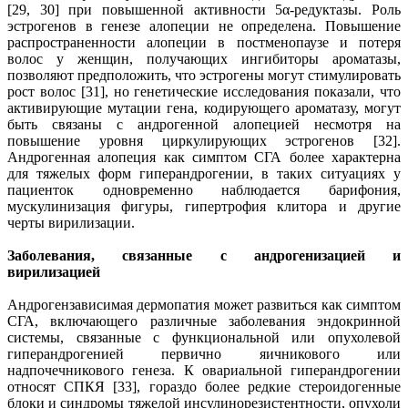
[29, 30] при повышенной активности 5α-редуктазы. Роль
эстрогенов в генезе алопеции не определена. Повышение
распространенности алопеции в постменопаузе и потеря
волос у женщин, получающих ингибиторы ароматазы,
позволяют предположить, что эстрогены могут стимулировать
рост волос [31], но генетические исследования показали, что
активирующие мутации гена, кодирующего ароматазу, могут
быть связаны с андрогенной алопецией несмотря на
повышение уровня циркулирующих эстрогенов [32].
Андрогенная алопеция как симптом СГА более характерна
для тяжелых форм гиперандрогении, в таких ситуациях у
пациенток одновременно наблюдается барифония,
мускулинизация фигуры, гипертрофия клитора и другие
черты вирилизации.
Заболевания, связанные с андрогенизацией и
вирилизацией
Андрогензависимая дермопатия может развиться как симптом
СГА, включающего различные заболевания эндокринной
системы, связанные с функциональной или опухолевой
гиперандрогенией первично яичникового или
надпочечникового генеза. К овариальной гиперандрогении
относят СПКЯ [33], гораздо более редкие стероидогенные
блоки и синдромы тяжелой инсулинорезистентности, опухоли