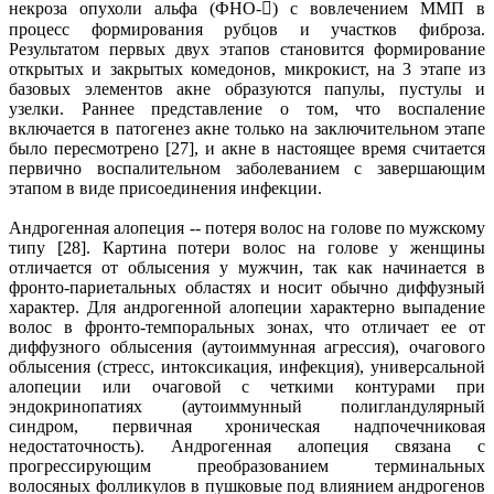
некроза опухоли альфа (ФНО-) с вовлечением ММП в
процесс формирования рубцов и участков фиброза.
Результатом первых двух этапов становится формирование
открытых и закрытых комедонов, микрокист, на 3 этапе из
базовых элементов акне образуются папулы, пустулы и
узелки. Раннее представление о том, что воспаление
включается в патогенез акне только на заключительном этапе
было пересмотрено [27], и акне в настоящее время считается
первично воспалительном заболеванием с завершающим
этапом в виде присоединения инфекции.
Андрогенная алопеция -- потеря волос на голове по мужскому
типу [28]. Картина потери волос на голове у женщины
отличается от облысения у мужчин, так как начинается в
фронто-париетальных областях и носит обычно диффузный
характер. Для андрогенной алопеции характерно выпадение
волос в фронто-темпоральных зонах, что отличает ее от
диффузного облысения (аутоиммунная агрессия), очагового
облысения (стресс, интоксикация, инфекция), универсальной
алопеции или очаговой с четкими контурами при
эндокринопатиях (аутоиммунный полигландулярный
синдром, первичная хроническая надпочечниковая
недостаточность). Андрогенная алопеция связана с
прогрессирующим преобразованием терминальных
волосяных фолликулов в пушковые под влиянием андрогенов