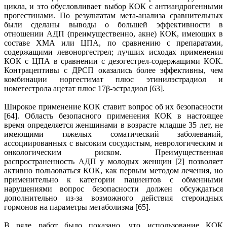
цикла, и это обусловливает выбор КОК с антиандрогенными
прогестинами. По результатам мета-анализа сравнительных
были сделаны выводы о большей эффективности в
отношении АДП (преимущественно, акне) КОК, имеющих в
составе ХМА или ЦПА, по сравнению с препаратами,
содержащими левоноргестрел; лучших исходах применения
КОК с ЦПА в сравнении с дезогестрел-содержащими КОК.
Контрацептивы с ДРСП оказались более эффективны, чем
комбинации норгестимат плюс этинилэстрадиол и
номегестрола ацетат плюс 17β-эстрадиол [63].
Широкое применение КОК ставит вопрос об их безопасности
[64]. Область безопасного применения КОК в настоящее
время определяется женщинами в возрасте младше 35 лет, не
имеющими тяжелых соматический заболеваний,
ассоциированных с высоким сосудистым, неврологическим и
онкологическим риском. Преимущественная
распространенность АДП у молодых женщин [2] позволяет
активно пользоваться КОК, как первым методом лечения, но
применительно к категории пациентов с обменными
нарушениями вопрос безопасности должен обсуждаться
дополнительно из-за возможного действия стероидных
гормонов на параметры метаболизма [65].
В ряде работ было показано, что использование КОК