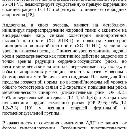
25-ОН-VD демонстрирует существенную прямую корреляцию
с концентрацией ГСПС и обратную -- с индексом свободных
андрогенов [18].
Андрогены, в свою очередь, влияют на метаболизм,
инициируя перераспределение жировой ткани с акцентом на
висцеральный жир, снижая холестерин липопротеинов
высокой плотности (ХС ЛПВП) и повышая холестерин
липопротеинов низкой плотности (ХС ЛПНП), увеличивая
уровень глюкозы натощак. Снижение уровня триглицеридов в
крови рассматривается как позитивное действие андрогенов с
точки зрения редукции сердечно-сосудистого риска, но
негативное действие на липиды перевешивает эту пользу, и
избыток андрогенов у женщин считается ключевым звеном в
формировании метаболического синдрома. Не выходящий за
пределы возрастной нормы, но высокий/нормальный уровень
общего тестостерона связан с 3-хкратным повышением риска
метаболического синдрома (относительный риск, ОР 3,15;
95% доверительный интервал, ДИ 1,57--6,35) и 3-хкратным
повышением кардиоваскулярных рисков (ОР 2,95; 95% ДИ
1,2--7,3) [19] у женщин старшей фертильной и
постменопаузальной группы.
Выраженность и сочетания симптомов АДП не зависят от
формы гиперандрогении. Особенности чувствительности