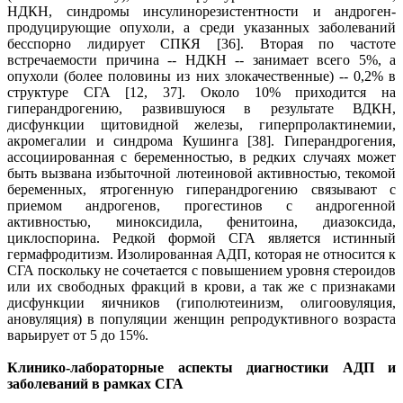
НДКН, синдромы инсулинорезистентности и андроген-
продуцирующие опухоли, а среди указанных заболеваний
бесспорно лидирует СПКЯ [36]. Вторая по частоте
встречаемости причина -- НДКН -- занимает всего 5%, а
опухоли (более половины из них злокачественные) -- 0,2% в
структуре СГА [12, 37]. Около 10% приходится на
гиперандрогению, развившуюся в результате ВДКН,
дисфункции щитовидной железы, гиперпролактинемии,
акромегалии и синдрома Кушинга [38]. Гиперандрогения,
ассоциированная с беременностью, в редких случаях может
быть вызвана избыточной лютеиновой активностью, текомой
беременных, ятрогенную гиперандрогению связывают с
приемом андрогенов, прогестинов с андрогенной
активностью, миноксидила, фенитоина, диазоксида,
циклоспорина. Редкой формой СГА является истинный
гермафродитизм. Изолированная АДП, которая не относится к
СГА поскольку не сочетается с повышением уровня стероидов
или их свободных фракций в крови, а так же с признаками
дисфункции яичников (гиполютеинизм, олигоовуляция,
ановуляция) в популяции женщин репродуктивного возраста
варьирует от 5 до 15%.
Клинико-лабораторные аспекты диагностики АДП и
заболеваний в рамках СГА