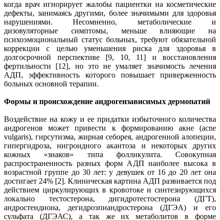
когда врач игнорирует жалобы пациентки на косметические
дефекты, занимаясь другими, более значимыми для здоровья
нарушениями. Несомненно, метаболические и
дизовуляторные симптомы, меньше влияющие на
психоэмоциональный статус больных, требуют обязательной
коррекции с целью уменьшения риска для здоровья в
долгосрочной перспективе [9, 10, 11] и восстановления
фертильности [12], но это не умаляет значимость лечения
АДП, эффективность которого повышает приверженность
больных основной терапии.
Формы и происхождение андрогензависимых дермопатий
Воздействие на кожу и ее придатки избыточного количества
андрогенов может привести к формированию акне (acne
vulgaris), гирсутизма, жирная себорея, андрогенной алопеции,
гипергидроза, нигроидного акантоза и некоторых других
кожных «знаков» типа фолликулита. Совокупная
распространенность разных форм АДП наиболее высока в
возрастной группе до 30 лет: у девушек от 16 до 20 лет она
достигает 24% [2]. Клиническая картина АДП развивается под
действием циркулирующих в кровотоке и синтезирующихся
локально тестостерона, дигидротестостерона (ДГТ),
андростендиона, дегидроэпиандростерона (ДГЭА) и его
сульфата (ДГЭАС), а так же их метаболитов в форме