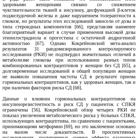
здоровыми женщинами связано со снижением
чувствительности тканей к инсулину, дисфункцией β-клеток
поджелудочной железы и даже нарушением толерантности к
глюкозе, но результаты этих исследований зависели от дозы и
типа стероидных компонентов [66], представляя наименее
благоприятный вариант в случае применения высокой дозы
этинилэстрадиола и прогестина с остаточной андрогенной
активностью [67]. Однако Кокрейновский мета-анализ
результатов 31 рандомизированного контролируемого
исследования (РКИ) не подтвердил значительных отличий в
метаболизме глюкозы при использовании разных типов
комбинированных контрацептивов у женщин без СД [65], а
долговременные исследований в общей популяции женщин
не выявили повышения частоты СД в результате приема
гормональных контрацептивов, как у здоровых женщин, так и
при наличии факторов риска СД [68].
Данные о влиянии гормональных контрацептивов на
инсулинорезистентность и риск СД у пациенток с СПКЯ
ограничены [56]. Кокрейновский обзор четырех РКИ не
показал увеличения метаболического риска у больных СПКЯ,
использующих контрацептивы, по сравнению с пациентками,
принимающими метформин [69], но это заключение основано
на малом числе доказательств. В проспективных
исследованиях, посвященных оценке эффекта различных