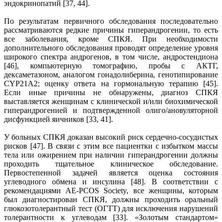
эндокринопатий [37, 44].
По результатам первичного обследования последовательно
рассматриваются редкие причины гиперандрогении, то есть
все заболевания, кроме СПКЯ. При необходимости
дополнительного обследования проводят определение уровня
широкого спектра андрогенов, в том числе, андростендиона
[46], компьютерную томографию, пробы с АКТГ,
дексаметазоном, аналогом гонадолиберина, генотипирование
CYP21A2; оценку ответа на гормональную терапию [45].
Если иные причины не обнаружены, диагноз СПКЯ
выставляется женщинам с клинической и/или биохимической
гиперандрогенией и подтвержденной олиго/ановуляторной
дисфункцией яичников [33, 41].
У больных СПКЯ доказан высокий риск сердечно-сосудистых
рисков [47]. В связи с этим все пациентки с избытком массы
тела или ожирением при наличии гиперандрогении должны
проходить тщательное клиническое обследование.
Первостепенной задачей является оценка состояния
углеводного обмена и инсулина [48]. В соответствии с
рекомендациями AE-PCOS Society, все женщины, которым
был диагностирован СПКЯ, должны проходить оральный
глюкозотолерантный тест (ОГТТ) для исключения нарушений
толерантности к углеводам [33]. «Золотым стандартом»