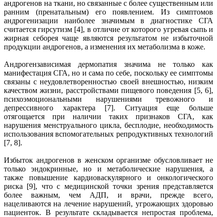
андрогенов на ткани, но связанные с более существенным или
ранним (пренатальным) его появлением. Из симптомов
андрогенизации наиболее значимым в диагностике СГА
считается гирсутизм [4], в отличие от которого угревая сыпь и
жирная себорея чаще являются результатом не избыточной
продукции андрогенов, а изменения их метаболизма в коже.
Андрогензависимая дермопатия значима не только как
манифестация СГА, но и сама по себе, поскольку ее симптомы
связаны с неудовлетворенностью своей внешностью, низким
качеством жизни, расстройствами пищевого поведения [5, 6],
психоэмоциональными нарушениями тревожного и
депрессивного характера [7]. Ситуация еще больше
отягощается при наличии таких признаков СГА, как
нарушения менструального цикла, бесплодие, необходимость
использования вспомогательных репродуктивных технологий
[7, 8].
Избыток андрогенов в женском организме обусловливает не
только эндокринные, но и метаболические нарушения, а
также повышение кардиоваскулярного и онкологического
риска [9], что с медицинской точки зрения представляется
более важным, чем АДП, и врачи, прежде всего,
нацеливаются на лечение нарушений, угрожающих здоровью
пациенток. В результате складывается непростая проблема,