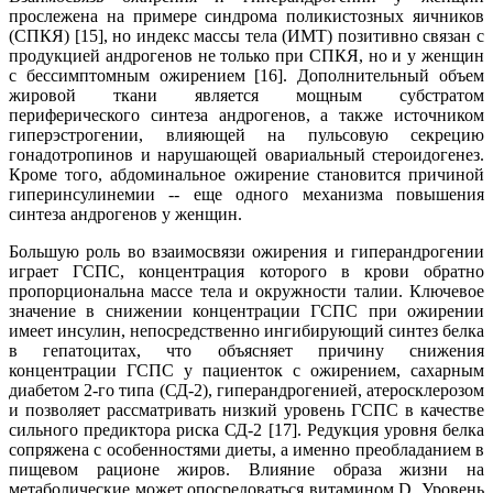
прослежена на примере синдрома поликистозных яичников
(СПКЯ) [15], но индекс массы тела (ИМТ) позитивно связан с
продукцией андрогенов не только при СПКЯ, но и у женщин
с бессимптомным ожирением [16]. Дополнительный объем
жировой ткани является мощным субстратом
периферического синтеза андрогенов, а также источником
гиперэстрогении, влияющей на пульсовую секрецию
гонадотропинов и нарушающей овариальный стероидогенез.
Кроме того, абдоминальное ожирение становится причиной
гиперинсулинемии -- еще одного механизма повышения
синтеза андрогенов у женщин.
Большую роль во взаимосвязи ожирения и гиперандрогении
играет ГСПС, концентрация которого в крови обратно
пропорциональна массе тела и окружности талии. Ключевое
значение в снижении концентрации ГСПС при ожирении
имеет инсулин, непосредственно ингибирующий синтез белка
в гепатоцитах, что объясняет причину снижения
концентрации ГСПС у пациенток с ожирением, сахарным
диабетом 2-го типа (СД-2), гиперандрогенией, атеросклерозом
и позволяет рассматривать низкий уровень ГСПС в качестве
сильного предиктора риска СД-2 [17]. Редукция уровня белка
сопряжена с особенностями диеты, а именно преобладанием в
пищевом рационе жиров. Влияние образа жизни на
метаболические может опосредоваться витамином D. Уровень