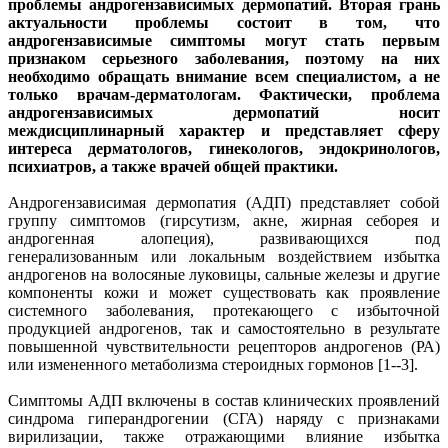
проблемы андрогензависимых дермопатий. Вторая грань
актуальности проблемы состоит в том, что
андрогензависимые симптомы могут стать первым
признаком серьезного заболевания, поэтому на них
необходимо обращать внимание всем специалистом, а не
только врачам-дерматологам. Фактически, проблема
андрогензависимых дермопатий носит
междисциплинарный характер и представляет сферу
интереса дерматологов, гинекологов, эндокринологов,
психиатров, а также врачей общей практики.
Андрогензависимая дермопатия (АДП) представляет собой
группу симптомов (гирсутизм, акне, жирная себорея и
андрогенная алопеция), развивающихся под
генерализованным или локальным воздействием избытка
андрогенов на волосяные луковицы, сальные железы и другие
компоненты кожи и может существовать как проявление
системного заболевания, протекающего с избыточной
продукцией андрогенов, так и самостоятельно в результате
повышенной чувствительности рецепторов андрогенов (РА)
или измененного метаболизма стероидных гормонов [1--3].
Симптомы АДП включены в состав клинических проявлений
синдрома гиперандрогении (СГА) наряду с признаками
вирилизации, также отражающими влияние избытка