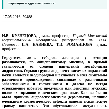
фармации и здравоохранения!
17.05.2016
79488
И.В. КУЗНЕЦОВА
, д.м.н., профессор,
Первый Московский
государственный медицинский университет им. И.М.
Сеченова
, П.А. НАБИЕВА
,
Т.И. РОМАНЦОВА
, д.м.н.,
профессор
Гирсутизм, акне, себорея, алопеция у женщин
развиваются, по общепринятому мнению, в прямой
зависимости от степени нарушений метаболизма
андрогенов. Однако группа андрогензависимых поражений
кожи является неоднородной и включает в себя симптомы
различного происхождения, связанные с различными
заболеваниями и состояниями и далеко не всегда
отражающие избыток продукции или действия мужских
половых гормонов в женском организме. Какова бы ни
была причина андрогензависимой дермопатии, наличие
очевидного косметического дефекта наносит психическую
травму пациентке. Это обусловливает актуальность