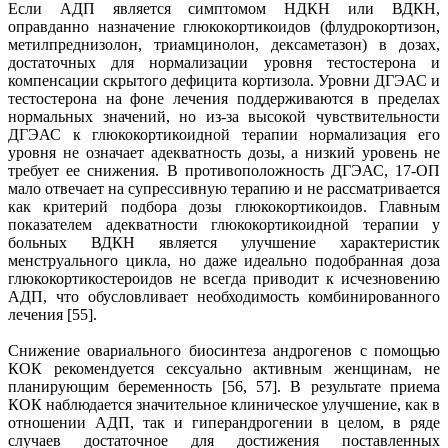
Если АДП является симптомом НДКН или ВДКН,
оправданно назначение глюкокортикоидов (флудрокортизон,
метилпреднизолон, триамцинолон, дексаметазон) в дозах,
достаточных для нормализации уровня тестостерона и
компенсации скрытого дефицита кортизола. Уровни ДГЭАС и
тестостерона на фоне лечения поддерживаются в пределах
нормальных значений, но из-за высокой чувствительности
ДГЭАС к глюкокортикоидной терапии нормализация его
уровня не означает адекватность дозы, а низкий уровень не
требует ее снижения. В противоположность ДГЭАС, 17-ОП
мало отвечает на супрессивную терапию и не рассматривается
как критерий подбора дозы глюкокортикоидов. Главным
показателем адекватности глюкокортикоидной терапии у
больных ВДКН является улучшение характеристик
менструального цикла, но даже идеально подобранная доза
глюкокортикостероидов не всегда приводит к исчезновению
АДП, что обусловливает необходимость комбинированного
лечения [55].
Снижение овариального биосинтеза андрогенов с помощью
КОК рекомендуется сексуально активным женщинам, не
планирующим беременность [56, 57]. В результате приема
КОК наблюдается значительное клиническое улучшение, как в
отношении АДП, так и гиперандрогении в целом, в ряде
случаев достаточное для достижения поставленных