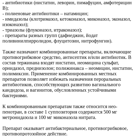
- антибиотики (нистатин, леворин, пимафуцин, амфотерицин
В);
- полиеновые антибиотики – натамицин;
- имидазолы (клотримазол, кетоконазол, миконазол, эконазол,
изоконазол);
- триазолы (флуконазол, итраконазол);
- препараты разных групп (дафнеджин, йодат
поливинилпирролидон, флуцитозин, нитрофунгин).
Также назначают комбинированные препараты, включающие
противогрибковое средство, антисептик и/или антибиотик. В
состав тержинана входят нистатин, неомицина сульфат,
орнидазол, преднизолон; полижинакса – неомицин, нистатин,
полимиксин. Применение комбинированных местных
препаратов позволяет избежать назначения пероральных
антибиотиков, способствующих развитию вагинального
кандидоза, и вагинитов, обусловленных устойчивыми
бактериями.
К комбинированным препаратам также относится нео-
пенотран, в составе 1 суппозитория содержится 500 мг
метронидазола и 100 мг миконазола нитрата.
Препарат оказывает антибактериальное, противогрибковое,
противопротозойное действие.