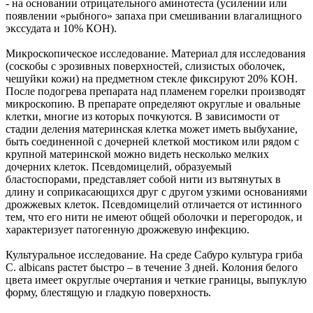
- на основании отрицательного аминотеста (усилении или
появлении «рыбного» запаха при смешивании влагалищного
экссудата и 10% КОН).
Микроскопическое исследование. Материал для исследования
(соскобы с эрозивных поверхностей, слизистых оболочек,
чешуйки кожи) на предметном стекле фиксируют 20% КОН.
После подогрева препарата над пламенем горелки производят
микроскопию. В препарате определяют округлые и овальные
клетки, многие из которых почкуются. В зависимости от
стадии деления материнская клетка может иметь выбухание,
быть соединенной с дочерней клеткой мостиком или рядом с
крупной материнской можно видеть несколько мелких
дочерних клеток. Псевдомицелий, образуемый
бластоспорами, представляет собой нити из вытянутых в
длину и соприкасающихся друг с другом узкими основаниями
дрожжевых клеток. Псевдомицелий отличается от истинного
тем, что его нити не имеют общей оболочки и перегородок, и
характеризует патогенную дрожжевую инфекцию.
Культуральное исследование. На среде Сабуро культура гриба
C. albicans растет быстро – в течение 3 дней. Колония белого
цвета имеет округлые очертания и четкие границы, выпуклую
форму, блестящую и гладкую поверхность.