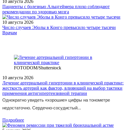
10 августа 2026
Пациенты с болезнью Альцгеймера плохо соблюдают
рекомендации по здоровью мозга
10 августа 2026
Число случаев Эболы в Конго превысило четыре тысячи
/doctor/gynaecology/lechenie-vulvovaginalnogo-kandidoza/
Врачам
FOTODOM/Shutterstock
10 августа 2026
Лечение артериальной гипертонии в клинической практике:
жесткость артерий как фактор, влияющий на выбор тактики
применения антигипертензивной терапии
Однократно увидеть «хорошие» цифры на тонометре
недостаточно. Сердечно-сосудистый...
Подробнее