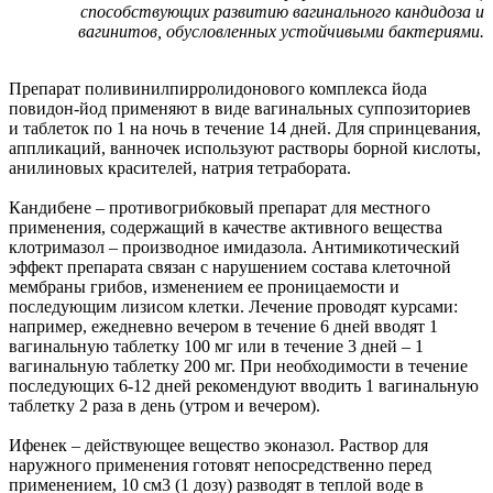
способствующих развитию вагинального кандидоза и
вагинитов, обусловленных устойчивыми бактериями.
Препарат поливинилпирролидонового комплекса йода
повидон-йод применяют в виде вагинальных суппозиториев
и таблеток по 1 на ночь в течение 14 дней. Для спринцевания,
аппликаций, ванночек используют растворы борной кислоты,
анилиновых красителей, натрия тетрабората.
Кандибене – противогрибковый препарат для местного
применения, содержащий в качестве активного вещества
клотримазол – производное имидазола. Антимикотический
эффект препарата связан с нарушением состава клеточной
мембраны грибов, изменением ее проницаемости и
последующим лизисом клетки. Лечение проводят курсами:
например, ежедневно вечером в течение 6 дней вводят 1
вагинальную таблетку 100 мг или в течение 3 дней – 1
вагинальную таблетку 200 мг. При необходимости в течение
последующих 6-12 дней рекомендуют вводить 1 вагинальную
таблетку 2 раза в день (утром и вечером).
Ифенек – действующее вещество эконазол. Раствор для
наружного применения готовят непосредственно перед
применением, 10 см3 (1 дозу) разводят в теплой воде в