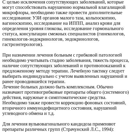
С целью исключения сопутствующих заболеваний, которые
могут способствовать нарушению нормальной влагалищной
микрофлоры, необходимо также провести дополнительные
исследования: УЗИ органов малого таза, кольпоскопию,
вагиноскопию, исследование на ИППП, анализ крови для
определения уровня глюкозы, исследование гормонального
статуса, консультации смежных специалистов (гинекологов,
гинекологов-эндокринологов, эндокринологов,
гастроэнтерологов).
При назначении лечения больным с грибковой патологией
необходимо учитывать стадию заболевания, тяжесть процесса,
наличие сопутствующих заболеваний и противопоказаний к
предложенному методу терапии. Лечебную тактику следует
выбирать индивидуально с учетом выявленных нарушений и
ранее проводившейся терапии.
Лечение больных должно быть комплексным. Обычно
назначают противогрибковые препараты общего (системного)
действия, наружные и симптоматические средства.
Необходимо также провести коррекцию фоновых состояний,
вторичного иммунодефицитного состояния, нарушений
углеводного обмена и т.д.
Для лечения вульвовагинального кандидоза применяют
препараты различных групп (Страчунский Л.С., 1994):