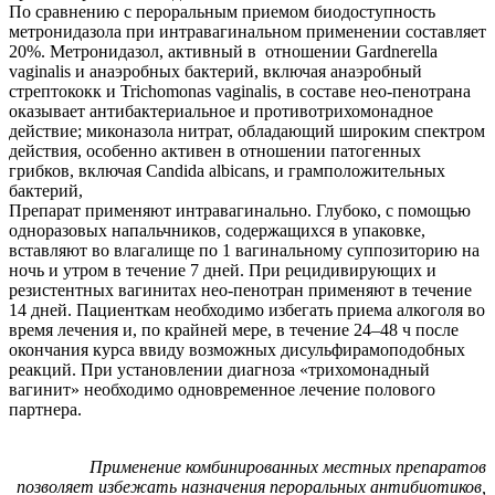
По сравнению с пероральным приемом биодоступность
метронидазола при интравагинальном применении составляет
20%. Метронидазол, активный в отношении Gardnerella
vaginalis и анаэробных бактерий, включая анаэробный
стрептококк и Trichomonas vaginalis, в составе нео-пенотрана
оказывает антибактериальное и противотрихомонадное
действие; миконазола нитрат, обладающий широким спектром
действия, особенно активен в отношении патогенных
грибков, включая Candida albicans, и грамположительных
бактерий,
Препарат применяют интравагинально. Глубоко, с помощью
одноразовых напальчников, содержащихся в упаковке,
вставляют во влагалище по 1 вагинальному суппозиторию на
ночь и утром в течение 7 дней. При рецидивирующих и
резистентных вагинитах нео-пенотран применяют в течение
14 дней. Пациенткам необходимо избегать приема алкоголя во
время лечения и, по крайней мере, в течение 24–48 ч после
окончания курса ввиду возможных дисульфирамоподобных
реакций. При установлении диагноза «трихомонадный
вагинит» необходимо одновременное лечение полового
партнера.
Применение комбинированных местных препаратов
позволяет избежать назначения пероральных антибиотиков,