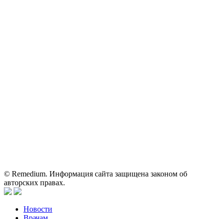
ОГРН: 1067746819470 ИНН: 7701669956
Контактные данные: Телефон:
+7 (495) 780-34-25
|
Электронная почта:
reklama@remedium.ru
На сайте используются изображения по лицензии
Shutterstock/FOTODOM, соблюдаются авторские права.
Вся информация, размещенная на веб-сайте, предназначена
исключительно для работников здравоохранения. Информация
о препаратах, отпускаемых по рецепту, предназначена только
для медицинских и фармацевтических специалистов.
Информация, содержащаяся на сайте, не должна использоваться
пациентами для принятия самостоятельного решения о
применении представленных лекарственных препаратов и не
может служить заменой очной консультации врача.
© Remedium. Информация сайта защищена законом об
авторских правах.
Новости
Врачам