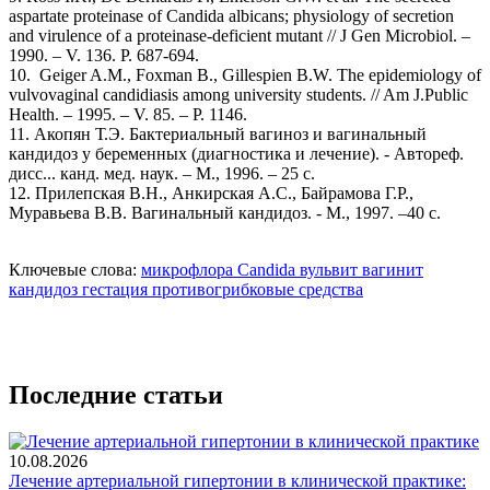
aspartate proteinase of Candida albicans; physiology of secretion
and virulence of a proteinase-deficient mutant // J Gen Microbiol. –
1990. – V. 136. P. 687-694.
10. Geiger A.M., Foxman B., Gillespien B.W. The epidemiology of
vulvovaginal candidiasis among university students. // Am J.Public
Health. – 1995. – V. 85. – P. 1146.
11. Акопян Т.Э. Бактериальный вагиноз и вагинальный
кандидоз у беременных (диагностика и лечение). - Автореф.
дисс... канд. мед. наук. – М., 1996. – 25 с.
12. Прилепская В.Н., Анкирская А.С., Байрамова Г.Р.,
Муравьева В.В. Вагинальный кандидоз. - М., 1997. –40 с.
Ключевые слова:
микрофлора
Candida
вульвит
вагинит
кандидоз
гестация
противогрибковые средства
Последние статьи
10.08.2026
Лечение артериальной гипертонии в клинической практике: