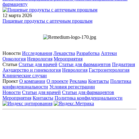
фармацевту
12 марта 2026
Пищевые продукты с аптечным прошлым
Новости
Исследования
Лекарства
Разработка
Аптеки
Онкология
Неврология
Мероприятия
Статьи
Статьи для врачей
Статьи для фармацевтов
Педиатрия
Акушерство и гинекология
Неврология
Гастроэнтерология
Клинические случаи
Проект
О компании
О проекте
Реклама
Контакты
Политика
конфиденциальности
Условия регистрации
Новости
Статьи для врачей
Статьи для фармацевтов
Мероприятия
Контакты
Политика конфиденциальности
Общество с ограниченной ответственностью «ГРУППА
РЕМЕДИУМ»
Адрес местонахождения: 105082, г. Москва, ул. Бакунинская, д.
71