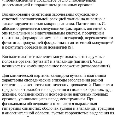
- проникновение в сосудистое русло с последующей
диссеминацией и поражением различных органов.
Возникновение симптомов заболевания обусловлено
ответной воспалительной реакцией тканей на инвазию, а
также вирулентностью микроорганизма. Патогенность C.
albicans определяется следующими факторами: адгезией к
эпителиальным и эндотелиальным клеткам, продукцией
протеиназ, формированием гиф и псевдогиф, переключением
фенотипа, продукцией фосфолипаз и антигенной модуляцией
в результате образования псевдогиф [9].
Воспалительные изменения могут охватывать наружные
половые органы (вульвит) и влагалище (вагинит). Чаще
возникает их комбинированное поражение (вульвовагинит).
Для клинической картины кандидоза вульвы и влагалища
характерны спорадические эпизоды заболевания разной
степени выраженности клинических проявлений. Пациентки
предъявляют жалобы на выделения из половых органов, зуд,
жжение, болезненность и покраснение наружных половых
органов, усиливающиеся перед менструацией. При
физикальном обследовании отмечаются выраженная
гиперемия слизистых оболочек вульвы и влагалища, трещины
в аногенитальной области, густые творожистые выделения из