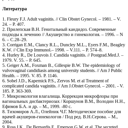
Литература
1. Fleury F.J. Adult vaginitis. // Clin Obstet Gynecol. – 1981. – V.
24. – P. 407.
2. Прилепская В.Н. Генитальный кандидоз. Современные
подходы к лечению // Акушерство и гинекология. – 1996. – N
6. – С.28–29.
3. Corrigan Е.М., Clancy R.L., Duncley M.L., Eyers F.M., Beagley
K.W. // Clin Exp Immunol.– 1998. – V.111. – P. 574–8.
4. Hurley R., De Louvois J. Candida vaginitis. // Postgrad.Med.J. –
1979. V. 55. – P. 645.
5. Geiger A.M., Foxman B., Gillespie B.W. The epidemiology of
vulvovaginal candidiasis among university students. // Am J Public
Health. – 1995. V. 85. P. 1146.
6. Sobel J.D., Kapernick P.S., Zervos M. et al Treatment of
complicated candida vaginitis. // Am J.Obstet Gynecol. – 2001. - V.
185. P. 363-369.
7. Микроэкология влагалища. Коррекция микрофлоры при
вагинальных дисбактериозах / Коршунов В.М., Володин Н.Н.,
Ефимов Б.А. и др. – М., 1999. -80 с.
8. Тихомиров А.Л., Олейник Ч.Г. Методическое пособие для
врачей акушеров-гинекологов / Под ред. В.Н.Серова. – М.,
2004.
9. Ross I.K., De Bernardis F., Emerson G.W. et al. The secreted