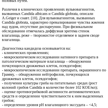
половых путей.
Различия в клинических проявлениях вульвовагинитов,
вызванных Candida albicans и Candida globrata, описали
A.Geiger и соавт. [10]. Для вульвовагинитов, вызванных
Candida globrata, характерно превалирование чувства жжения
над зудом, отсутствие диспареунии. При физикальном
обследовании отмечалась диффузная эритема стенок
влагалища, реже – творожистое отделяемое в заднем своде
влагалища.
Диагностика кандидоза основывается на:
- клинических проявлениях;
- микроскопическом исследовании нативного препарата в
патологическом материале влагалища – обнаружении
почкующихся дрожжевых клеток, псевдогифов;
- микроскопическом исследовании препарата, окрашенного по
Грамму, – обнаружении нейтрофилов, почкующихся
дрожжевых клеток, псевдогифов;
- получении культуры гриба на питательных средах (рост
колоний грибов Candida в количестве более 102 КОЕ/мл);
- оценке противогрибковой активности антимикотических
средств и определении чувствительности к ним выделенных
грибов;
- определении уровня рН влагалищного экссудата – <4,5;