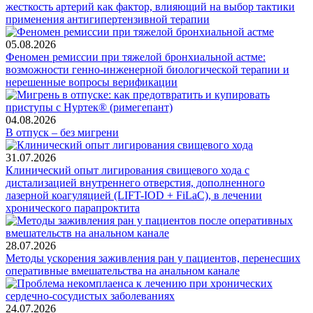
жесткость артерий как фактор, влияющий на выбор тактики
применения антигипертензивной терапии
05.08.2026
Феномен ремиссии при тяжелой бронхиальной астме:
возможности генно-инженерной биологической терапии и
нерешенные вопросы верификации
04.08.2026
В отпуск – без мигрени
31.07.2026
Клинический опыт лигирования свищевого хода с
дистализацией внутреннего отверстия, дополненного
лазерной коагуляцией (LIFT-IOD + FiLaC), в лечении
хронического парапроктита
28.07.2026
Методы ускорения заживления ран у пациентов, перенесших
оперативные вмешательства на анальном канале
24.07.2026