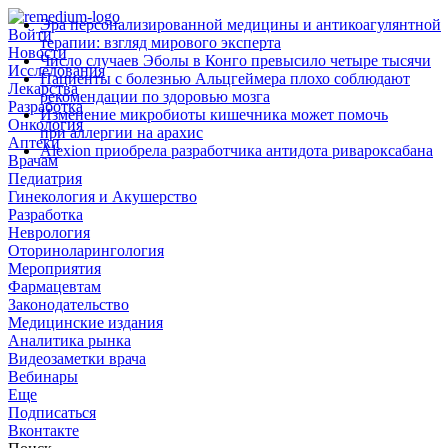
Эра персонализированной медицины и антикоагулянтной
Войти
терапии: взгляд мирового эксперта
Новости
Число случаев Эболы в Конго превысило четыре тысячи
Исследования
Пациенты с болезнью Альцгеймера плохо соблюдают
Лекарства
рекомендации по здоровью мозга
Разработка
Изменение микробиоты кишечника может помочь
Онкология
при аллергии на арахис
Аптеки
Alexion приобрела разработчика антидота ривароксабана
Врачам
Педиатрия
Гинекология и Акушерство
Разработка
Неврология
Оториноларингология
Мероприятия
Фармацевтам
Законодательство
Медицинские издания
Аналитика рынка
Видеозаметки врача
Вебинары
Еще
Подписаться
Вконтакте