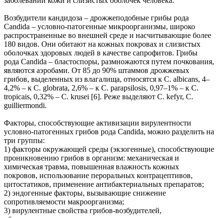
заболеваний кожи и слизистых оболочек человека.
Возбудители кандидоза – дрожжеподобные грибы рода
Candida – условно-патогенные микроорганизмы, широко
распространенные во внешней среде и насчитывающие более
180 видов. Они обитают на кожных покровах и слизистых
оболочках здоровых людей в качестве сапрофитов. Грибы
рода Candida – бластоспоры, размножаются путем почкования,
являются аэробами. От 85 до 90% штаммов дрожжевых
грибов, выделенных из влагалища, относятся к C. albicans, 4–
4,2% – к C. globrata, 2,6% – к C. parapsilosis, 0,97–1% – к C.
tropicais, 0,32% – C. krusei [6]. Реже выделяют C. kefyr, C.
guilliermondi.
Факторы, способствующие активизации вирулентности
условно-патогенных грибов рода Сandida, можно разделить на
три группы:
1) факторы окружающей среды (экзогенные), способствующие
проникновению грибов в организм: механическая и
химическая травма, повышенная влажность кожных
покровов, использование пероральных контрацептивов,
цитостатиков, применение антибактериальных препаратов;
2) эндогенные факторы, вызывающие снижение
сопротивляемости макроорганизма;
3) вирулентные свойства грибов-возбудителей,