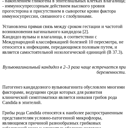
- накоплением гликогена в эпителиальных клетках влагалища;
- иммуносупрессорным действием высокого уровня
прогестерона и присутствием в сыворотке крови фактора
иммуносупрессии, связанного с глобулинами.
Установлена прямая связь между сроком гестации и частотой
возникновения вагинального кандидоза [2].
Кандидоз вульвы и влагалища, в соответствии с
Международной классификацией болезней 10 пересмотра, не
относится к инфекциям, передающимся половым путем, и
является самостоятельной нозологической единицей (В 37.3).
Вульвовагинальный кандидоз в 2–3 раза чаще встречается при
беременности.
Патогенез кандидозного вульвовагинита обусловлен многими
факторами, ведущими среди которых для развития
клинической симптоматики является инвазия грибов рода
Candida в эпителий.
Грибы рода Сandida относятся к наиболее распространенным
представителям условно-патогенной микрофлоры,
являющимся причиной разнообразных грибковых