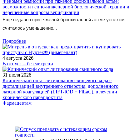
Феномен ремиссии при тяжелой бронхиальной астме:
возможности генно-инженерной биологической терапии и
нерешенные вопросы верификации
Еще недавно при тяжелой бронхиальной астме успехом
считалось уменьшение...
Подробнее
4 августа 2026
В отпуск – без мигрени
31 июля 2026
Клинический опыт лигирования свищевого хода с
дистализацией внутреннего отверстия, дополненного
лазерной коагуляцией (LIFT-IOD + FiLaC), в лечении
хронического парапроктита
Фармацевтам