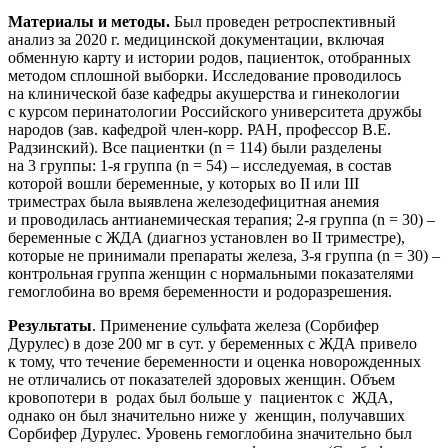
М
атериалы и методы.
Был проведен ретроспективный
анализ за 2020 г. медицинской документации, включая
обменную карту и истории родов, пациенток, отобранных
методом сплошной выборки. Исследование проводилось
на клинической базе кафедры акушерства и гинекологии
с курсом перинатологии Российского университета дружбы
народов (зав. кафедрой член-корр. РАН, профессор В.Е.
Радзинский). Все пациентки (n = 114) были разделены
на 3 группы: 1-я группа (n = 54) – исследуемая, в состав
которой вошли беременные, у которых во II или III
триместрах была выявлена железодефицитная анемия
и проводилась антианемическая терапия; 2-я группа (n = 30) –
беременные с ЖДА (диагноз установлен во II триместре),
которые не принимали препараты железа, 3-я группа (n = 30) –
контрольная группа женщин с нормальными показателями
гемоглобина во время беременности и родоразрешения.
Результаты
. Применение сульфата железа (Сорбифер
Дурулес) в дозе 200 мг в сут. у беременных с ЖДА привело
к тому, что течение беременности и оценка новорожденных
не отличались от показателей здоровых женщин. Объем
кровопотери в родах был больше у пациенток с ЖДА,
однако он был значительно ниже у женщин, получавших
Сорбифер Дурулес. Уровень гемоглобина значительно был