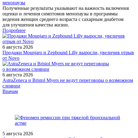
менопаузы
Полученные результаты указывают на важность включения
оценки и лечения симптомов менопаузы в программы
ведения женщин среднего возраста с сахарным диабетом
для улучшения качества жизни.
Подробнее
6 августа 2026
Продажи Mounjaro и Zepbound Lilly выросли, увеличив отрыв
от Novo
6 августа 2026
AstraZeneca и Bristol Myers не ведут переговоры о возможном
слиянии
/doctor/gynaecology/beremennost-oslozhnennaya-
Врачам
zhelezodefitsitnoy-anemiey-imeet-li-problema-reshenie/
5 августа 2026