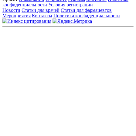
конфиденциальности
Условия регистрации
Новости
Статьи для врачей
Статьи для фармацевтов
Мероприятия
Контакты
Политика конфиденциальности
Общество с ограниченной ответственностью «ГРУППА
РЕМЕДИУМ»
Адрес местонахождения: 105082, г. Москва, ул. Бакунинская, д.
71
ОГРН: 1067746819470 ИНН: 7701669956
Контактные данные: Телефон:
+7 (495) 780-34-25
|
Электронная почта:
reklama@remedium.ru
На сайте используются изображения по лицензии
Shutterstock/FOTODOM, соблюдаются авторские права.
Вся информация, размещенная на веб-сайте, предназначена
исключительно для работников здравоохранения. Информация
о препаратах, отпускаемых по рецепту, предназначена только
для медицинских и фармацевтических специалистов.
Информация, содержащаяся на сайте, не должна использоваться