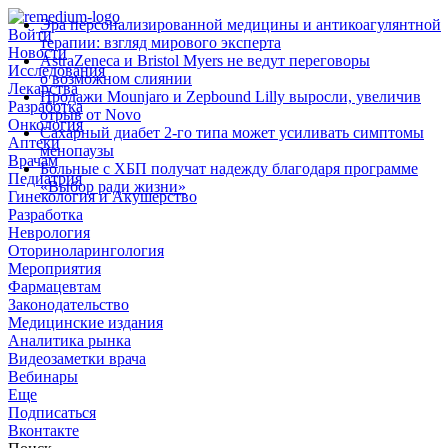
Эра персонализированной медицины и антикоагулянтной
Войти
терапии: взгляд мирового эксперта
Новости
AstraZeneca и Bristol Myers не ведут переговоры
Исследования
о возможном слиянии
Лекарства
Продажи Mounjaro и Zepbound Lilly выросли, увеличив
Разработка
отрыв от Novo
Онкология
Сахарный диабет 2‑го типа может усиливать симптомы
Аптеки
менопаузы
Врачам
Больные с ХБП получат надежду благодаря программе
Педиатрия
«Выбор ради жизни»
Гинекология и Акушерство
Разработка
Неврология
Оториноларингология
Мероприятия
Фармацевтам
Законодательство
Медицинские издания
Аналитика рынка
Видеозаметки врача
Вебинары
Еще
Подписаться
Вконтакте