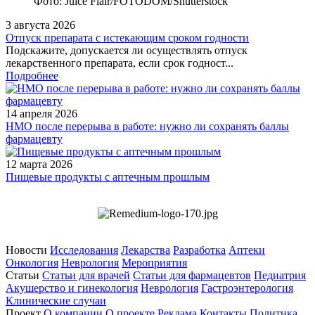
Фото: Juice Flair/FOTODOM/Shutterstoсk
3 августа 2026
Отпуск препарата с истекающим сроком годности
Подскажите, допускается ли осуществлять отпуск
лекарственного препарата, если срок годност...
Подробнее
14 апреля 2026
НМО после перерыва в работе: нужно ли сохранять баллы
фармацевту
12 марта 2026
Пищевые продукты с аптечным прошлым
Новости
Исследования
Лекарства
Разработка
Аптеки
Онкология
Неврология
Мероприятия
Статьи
Статьи для врачей
Статьи для фармацевтов
Педиатрия
Акушерство и гинекология
Неврология
Гастроэнтерология
Клинические случаи
Проект
О компании
О проекте
Реклама
Контакты
Политика