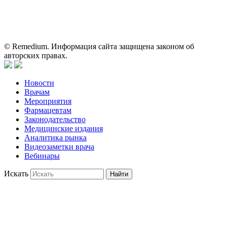
пациентами для принятия самостоятельного решения о
применении представленных лекарственных препаратов и не
может служить заменой очной консультации врача.
© Remedium. Информация сайта защищена законом об
авторских правах.
Новости
Врачам
Мероприятия
Фармацевтам
Законодательство
Медицинские издания
Аналитика рынка
Видеозаметки врача
Вебинары
Искать
Найти