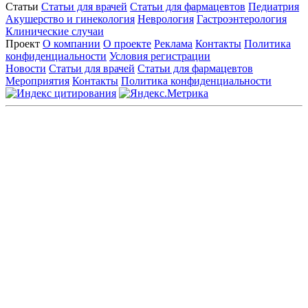
Статьи
Статьи для врачей
Статьи для фармацевтов
Педиатрия
Акушерство и гинекология
Неврология
Гастроэнтерология
Клинические случаи
Проект
О компании
О проекте
Реклама
Контакты
Политика
конфиденциальности
Условия регистрации
Новости
Статьи для врачей
Статьи для фармацевтов
Мероприятия
Контакты
Политика конфиденциальности
Общество с ограниченной ответственностью «ГРУППА
РЕМЕДИУМ»
Адрес местонахождения: 105082, г. Москва, ул. Бакунинская, д.
71
ОГРН: 1067746819470 ИНН: 7701669956
Контактные данные: Телефон:
+7 (495) 780-34-25
|
Электронная почта:
reklama@remedium.ru
На сайте используются изображения по лицензии
Shutterstock/FOTODOM, соблюдаются авторские права.
Вся информация, размещенная на веб-сайте, предназначена
исключительно для работников здравоохранения. Информация