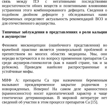
связь между ПЭ с негативными последствиями
недостаточности обоих веществ и позитивными влияниями
устранения этого комбинированного дефицита. Сведения о
подобном двойном дефиците у обследованных нами
беременных определяют актуальность рекомендаций ВОЗ и
для отечественного акушерства.
Типичные заблуждения в представлениях о роли кальция
в акушерстве
Феномен мисконцепции (ошибочного представления) во
врачебной практике является универсальной проблемой и
препятствием во многих областях медицины. Увы, они
нередко встречаются и по вопросу применения препаратов Са
среди акушеров-гинекологов (как в нашей стране, так и за
рубежом). Приведем наиболее распространенные и
устойчивые мифы.
МИФ А: препараты Са при назначении беременным
вызывают преждевременное закрытие родничков у
новорожденных. Неверно! На самом деле краниостеноз
(краниосиностоз) носит идиопатический характер и чаще
генетически детерминирован. В мировой литературе нет
сведений об участии в этом процессе препаратов Са [15].