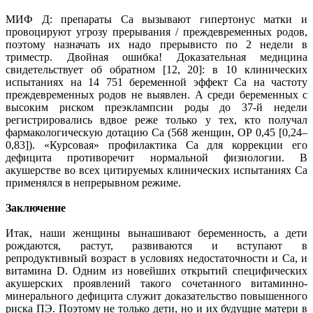
МИФ Д: препараты Са вызывают гипертонус матки и
провоцируют угрозу прерывания / преждевременных родов,
поэтому назначать их надо прерывисто по 2 недели в
триместр. Двойная ошибка! Доказательная медицина
свидетельствует об обратном [12, 20]: в 10 клинических
испытаниях на 14 751 беременной эффект Са на частоту
преждевременных родов не выявлен. А среди беременных с
высоким риском преэклампсии роды до 37-й недели
регистрировались вдвое реже только у тех, кто получал
фармакологическую дотацию Са (568 женщин, ОР 0,45 [0,24–
0,83]). «Курсовая» профилактика Са для коррекции его
дефицита противоречит нормальной физиологии. В
акушерстве во всех цитируемых клинических испытаниях Са
применялся в непрерывном режиме.
Заключение
Итак, наши женщины вынашивают беременность, а дети
рождаются, растут, развиваются и вступают в
репродуктивный возраст в условиях недостаточности и Са, и
витамина D. Одним из новейших открытий специфических
акушерских проявлений такого сочетанного витаминно-
минерального дефицита служит доказательство повышенного
риска ПЭ. Поэтому не только дети, но и их будущие матери в