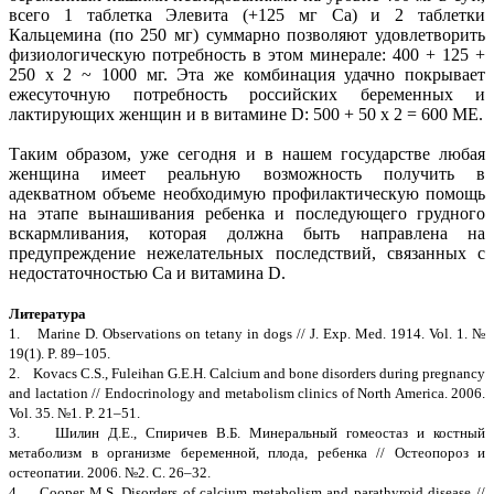
всего 1 таблетка Элевита (+125 мг Са) и 2 таблетки
Кальцемина (по 250 мг) суммарно позволяют удовлетворить
физиологическую потребность в этом минерале: 400 + 125 +
250 х 2 ~ 1000 мг. Эта же комбинация удачно покрывает
ежесуточную потребность российских беременных и
лактирующих женщин и в витамине D: 500 + 50 х 2 = 600 МЕ.
Таким образом, уже сегодня и в нашем государстве любая
женщина имеет реальную возможность получить в
адекватном объеме необходимую профилактическую помощь
на этапе вынашивания ребенка и последующего грудного
вскармливания, которая должна быть направлена на
предупреждение нежелательных последствий, связанных с
недостаточностью Са и витамина D.
Литература
1. Marine D. Observations on tetany in dogs // J. Exp. Med. 1914. Vol. 1. №
19(1). P. 89–105.
2. Kovacs C.S., Fuleihan G.E.H. Calcium and bone disorders during pregnancy
and lactation // Endocrinology and metabolism clinics of North America. 2006.
Vol. 35. №1. P. 21–51.
3. Шилин Д.Е., Спиричев В.Б. Минеральный гомеостаз и костный
метаболизм в организме беременной, плода, ребенка // Остеопороз и
остеопатии. 2006. №2. С. 26–32.
4. Cooper M.S. Disorders of calcium metabolism and parathyroid disease //