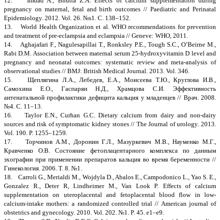
12. Imdad A., Bhutta Z.A. Effects of calcium supplementation during
pregnancy on maternal, fetal and birth outcomes // Paediatric and Perinatal
Epidemiology. 2012. Vol. 26. №s1. С. 138–152.
13. World Health Organization et al. WHO recommendations for prevention
and treatment of pre-eclampsia and eclampsia // Geneve: WHO, 2011.
14. Aghajafari F., Nagulesapillai T., Ronksley P.E., Tough S.C., O’Beirne M.,
Rabi D.M. Association between maternal serum 25-hydroxyvitamin D level and
pregnancy and neonatal outcomes: systematic review and meta-analysis of
observational studies // BMJ: British Medical Journal. 2013. Vol. 346.
15. Щеплягина Л.А., Лебедев, Е.А., Моисеева Т.Ю., Круглова И.В.,
Самохина Е.О., Гаспарян Н.Д., Храмцова С.И. Эффективность
антенатальной профилактики дефицита кальция у младенцев // Врач. 2008.
№4. С. 11–13.
16. Taylor E.N., Curhan G.C. Dietary calcium from dairy and non-dairy
sources and risk of symptomatic kidney stones // The Journal of urology. 2013.
Vol. 190. P. 1255–1259.
17. Торчинов А.М., Доронин Г.Л., Мазуркевич М.В., Науменко М.Г.,
Кравченко О.В. Состояние фетоплацентарного комплекса по данным
эхографии при применении препаратов кальция во время беременности //
Гинекология. 2006. Т. 8. №1.
18. Carroli G., Merialdi M., Wojdyla D., Abalos E., Campodonico L., Yao S. E.,
Gonzalez R., Deter R, Lindheimer M., Van Look P. Effects of calcium
supplementation on uteroplacental and fetoplacental blood flow in low-
calcium-intake mothers: a randomized controlled trial // American journal of
obstetrics and gynecology. 2010. Vol. 202. №1. P. 45. e1–e9.