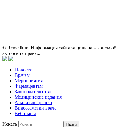
о препаратах, отпускаемых по рецепту, предназначена только
для медицинских и фармацевтических специалистов.
Информация, содержащаяся на сайте, не должна использоваться
пациентами для принятия самостоятельного решения о
применении представленных лекарственных препаратов и не
может служить заменой очной консультации врача.
© Remedium. Информация сайта защищена законом об
авторских правах.
Новости
Врачам
Мероприятия
Фармацевтам
Законодательство
Медицинские издания
Аналитика рынка
Видеозаметки врача
Вебинары
Искать
Найти