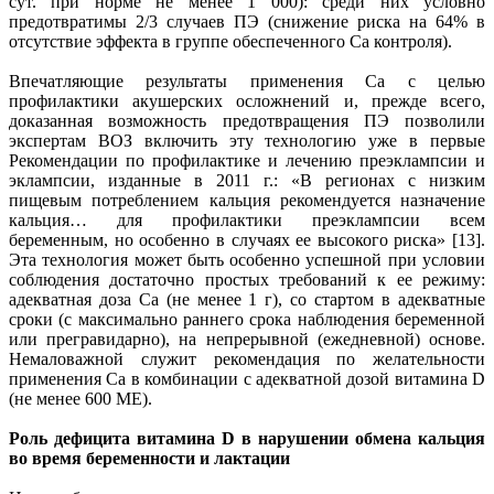
сут. при норме не менее 1 000): среди них условно
предотвратимы 2/3 случаев ПЭ (снижение риска на 64% в
отсутствие эффекта в группе обеспеченного Са контроля).
Впечатляющие результаты применения Са с целью
профилактики акушерских осложнений и, прежде всего,
доказанная возможность предотвращения ПЭ позволили
экспертам ВОЗ включить эту технологию уже в первые
Рекомендации по профилактике и лечению преэклампсии и
эклампсии, изданные в 2011 г.: «В регионах с низким
пищевым потреблением кальция рекомендуется назначение
кальция… для профилактики преэклампсии всем
беременным, но особенно в случаях ее высокого риска» [13].
Эта технология может быть особенно успешной при условии
соблюдения достаточно простых требований к ее режиму:
адекватная доза Са (не менее 1 г), со стартом в адекватные
сроки (с максимально раннего срока наблюдения беременной
или прегравидарно), на непрерывной (ежедневной) основе.
Немаловажной служит рекомендация по желательности
применения Са в комбинации с адекватной дозой витамина D
(не менее 600 МЕ).
Роль дефицита витамина D в нарушении обмена кальция
во время беременности и лактации