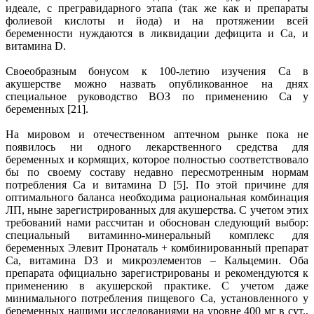
идеале, с прегравидарного этапа (так же как и препараты
фолиевой кислоты и йода) и на протяжении всей
беременности нуждаются в ликвидации дефицита и Са, и
витамина D.
Своеобразным бонусом к 100-летию изучения Са в
акушерстве можно назвать опубликованное на днях
специальное руководство ВОЗ по применению Са у
беременных [21].
На мировом и отечественном аптечном рынке пока не
появилось ни одного лекарственного средства для
беременных и кормящих, которое полностью соответствовало
бы по своему составу недавно пересмотренным нормам
потребления Са и витамина D [5]. По этой причине для
оптимального баланса необходима рациональная комбинация
ЛП, ныне зарегистрированных для акушерства. С учетом этих
требований нами рассчитан и обоснован следующий выбор:
специальный витаминно-минеральный комплекс для
беременных Элевит Пронаталь + комбинированный препарат
Са, витамина D3 и микроэлементов – Кальцемин. Оба
препарата официально зарегистрированы и рекомендуются к
применению в акушерской практике. С учетом даже
минимального потребления пищевого Са, установленного у
беременных нашими исследованиями на уровне 400 мг в сут.,