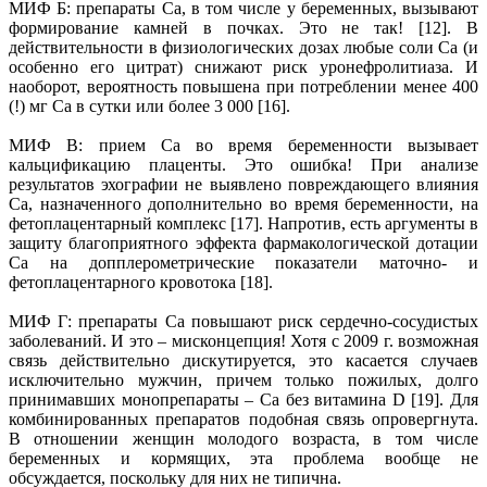
МИФ Б: препараты Са, в том числе у беременных, вызывают
формирование камней в почках. Это не так! [12]. В
действительности в физиологических дозах любые соли Са (и
особенно его цитрат) снижают риск уронефролитиаза. И
наоборот, вероятность повышена при потреблении менее 400
(!) мг Са в сутки или более 3 000 [16].
МИФ В: прием Са во время беременности вызывает
кальцификацию плаценты. Это ошибка! При анализе
результатов эхографии не выявлено повреждающего влияния
Са, назначенного дополнительно во время беременности, на
фетоплацентарный комплекс [17]. Напротив, есть аргументы в
защиту благоприятного эффекта фармакологической дотации
Са на допплерометрические показатели маточно- и
фетоплацентарного кровотока [18].
МИФ Г: препараты Са повышают риск сердечно-сосудистых
заболеваний. И это – мисконцепция! Хотя с 2009 г. возможная
связь действительно дискутируется, это касается случаев
исключительно мужчин, причем только пожилых, долго
принимавших монопрепараты – Са без витамина D [19]. Для
комбинированных препаратов подобная связь опровергнута.
В отношении женщин молодого возраста, в том числе
беременных и кормящих, эта проблема вообще не
обсуждается, поскольку для них не типична.