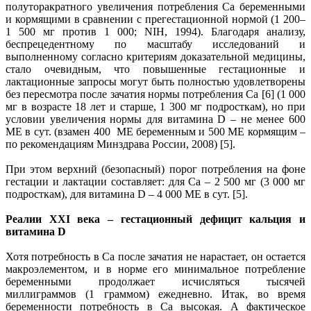
полуторакратного увеличения потребления Са беременными
и кормящими в сравнении с прегестационной нормой (1 200–
1 500 мг против 1 000; NIH, 1994). Благодаря анализу,
беспрецедентному по масштабу исследований и
выполненному согласно критериям доказательной медицины,
стало очевидным, что повышенные гестационные и
лактационные запросы могут быть полностью удовлетворены
без пересмотра после зачатия нормы потребления Са [6] (1 000
мг в возрасте 18 лет и старше, 1 300 мг подросткам), но при
условии увеличения нормы для витамина D – не менее 600
МЕ в сут. (взамен 400 МЕ беременным и 500 МЕ кормящим –
по рекомендациям Минздрава России, 2008) [5].
При этом верхний (безопасный) порог потребления на фоне
гестации и лактации составляет: для Са – 2 500 мг (3 000 мг
подросткам), для витамина D – 4 000 МЕ в сут. [5].
Реалии XXI века – гестационный дефицит кальция и
витамина D
Хотя потребность в Са после зачатия не нарастает, он остается
макроэлементом, и в норме его минимальное потребление
беременными продолжает исчисляться тысячей
миллиграммов (1 граммом) ежедневно. Итак, во время
беременности потребность в Са высокая. А фактическое