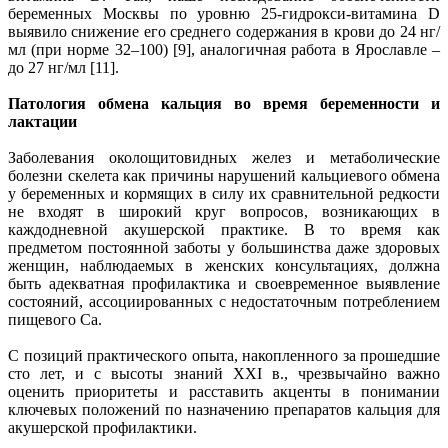
беременных Москвы по уровню 25-гидрокси-витамина D
выявило снижение его среднего содержания в крови до 24 нг/
мл (при норме 32–100) [9], аналогичная работа в Ярославле –
до 27 нг/мл [11].
Патология обмена кальция во время беременности и
лактации
Заболевания околощитовидных желез и метаболические
болезни скелета как причины нарушений кальциевого обмена
у беременных и кормящих в силу их сравнительной редкости
не входят в широкий круг вопросов, возникающих в
каждодневной акушерской практике. В то время как
предметом постоянной заботы у большинства даже здоровых
женщин, наблюдаемых в женских консультациях, должна
быть адекватная профилактика и своевременное выявление
состояний, ассоциированных с недостаточным потреблением
пищевого Са.
С позиций практического опыта, накопленного за прошедшие
сто лет, и с высоты знаний XXI в., чрезвычайно важно
оценить приоритеты и расставить акценты в понимании
ключевых положений по назначению препаратов кальция для
акушерской профилактики.