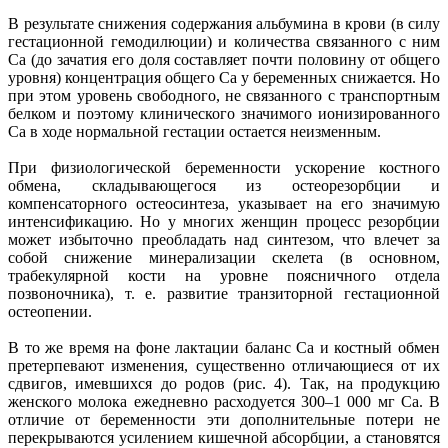
В результате снижения содержания альбумина в крови (в силу
гестационной гемодилюции) и количества связанного с ним
Са (до зачатия его доля составляет почти половину от общего
уровня) концентрация общего Са у беременных снижается. Но
при этом уровень свободного, не связанного с транспортным
белком и поэтому клинического значимого ионизированного
Са в ходе нормальной гестации остается неизменным.
При физиологической беременности ускорение костного
обмена, складывающегося из остеорезорбции и
компенсаторного остеосинтеза, указывает на его значимую
интенсификацию. Но у многих женщин процесс резорбции
может избыточно преобладать над синтезом, что влечет за
собой снижение минерализации скелета (в основном,
трабекулярной кости на уровне поясничного отдела
позвоночника), т. е. развитие транзиторной гестационной
остеопении.
В то же время на фоне лактации баланс Са и костный обмен
претерпевают изменения, существенно отличающиеся от их
сдвигов, имевшихся до родов (рис. 4). Так, на продукцию
женского молока ежедневно расходуется 300–1 000 мг Са. В
отличие от беременности эти дополнительные потери не
перекрываются усилением кишечной абсорбции, а становятся