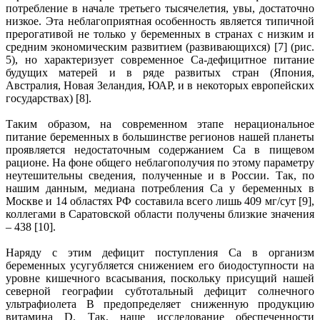
потребление в начале третьего тысячелетия, увы, достаточно
низкое. Эта неблагоприятная особенность является типичной
прерогативой не только у беременных в странах с низким и
средним экономическим развитием (развивающихся) [7] (рис.
5), но характеризует современное Са-дефицитное питание
будущих матерей и в ряде развитых стран (Япония,
Австралия, Новая Зеландия, ЮАР, и в некоторых европейских
государствах) [8].
Таким образом, на современном этапе нерациональное
питание беременных в большинстве регионов нашей планеты
проявляется недостаточным содержанием Са в пищевом
рационе. На фоне общего неблагополучия по этому параметру
неутешительны сведения, полученные и в России. Так, по
нашим данным, медиана потребления Са у беременных в
Москве и 14 областях РФ составила всего лишь 409 мг/сут [9],
коллегами в Саратовской области получены близкие значения
– 438 [10].
Наряду с этим дефицит поступления Са в организм
беременных усугубляется снижением его биодоступности на
уровне кишечного всасывания, поскольку присущий нашей
северной географии субтотальный дефицит солнечного
ультрафиолета B предопределяет сниженную продукцию
витамина D. Так, наше исследование обеспеченности