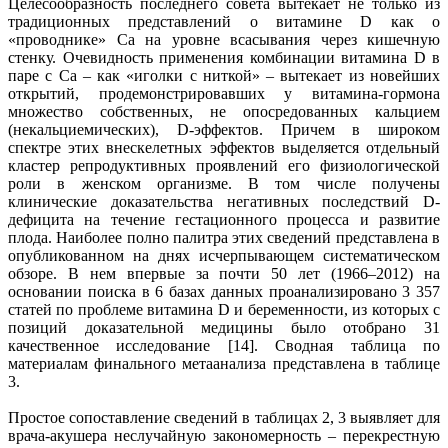
Целесообразность последнего совета вытекает не только из
традиционных представлений о витамине D как о
«проводнике» Са на уровне всасывания через кишечную
стенку. Очевидность применения комбинации витамина D в
паре с Са – как «иголки с ниткой» – вытекает из новейших
открытий, продемонстрировавших у витамина-гормона
множество собственных, не опосредованных кальцием
(некальциемических), D-эффектов. Причем в широком
спектре этих внескелетных эффектов выделяется отдельный
кластер репродуктивных проявлений его физиологической
роли в женском организме. В том числе получены
клинические доказательства негативных последствий D-
дефицита на течение гестационного процесса и развитие
плода. Наиболее полно палитра этих сведений представлена в
опубликованном на днях исчерпывающем систематическом
обзоре. В нем впервые за почти 50 лет (1966–2012) на
основании поиска в 6 базах данных проанализировано 3 357
статей по проблеме витамина D и беременности, из которых с
позиций доказательной медицины было отобрано 31
качественное исследование [14]. Сводная таблица по
материалам финального метаанализа представлена в таблице
3.
Простое сопоставление сведений в таблицах 2, 3 выявляет для
врача-акушера неслучайную закономерность – перекрестную