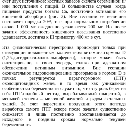
счет двух источников: костных запасов скелета беременной и/
или поступления с пищей. В большинстве случаев, когда
пищевые продукты богаты Са, достаточно активации его
кишечной абсорбции (рис. 2). Вне гестации ее величина
составляет порядка 20%, т. е. при нормальном потреблении
около 1 000 мг ежедневно усваивается 200 мг. Но после
зачатия эффективность кишечного всасывания постепенно
удваивается, достигая к III триместру 400 мг в сут.
Эта физиологическая перестройка происходит только при
стимуляции повышенным количеством витамина-гормона D
(1,25-дигидрокси-холекальциферола), которое может быть
синтезировано, в свою очередь, только при адекватном
обеспечении нативным витамином. Вне гестации
окончательное гидроксилирование прогормона в гормон D в
почках регулируется парат-гормоном (ПТГ)
околощитовидных желез, в то время как уникальной
особенностью беременности служит то, что эту роль берет на
себя ПТГ-подобный пептид, вырабатываемый плацентой, в
меньшей степени – молочной железой и рядом фетальных
тканей. За счет нарастания продукции этого пептида
выработка самого ПТГ вскоре после зачатия существенно
снижается и лишь постепенно восстанавливается до
исходного к поздним срокам нормально текущей
беременности.