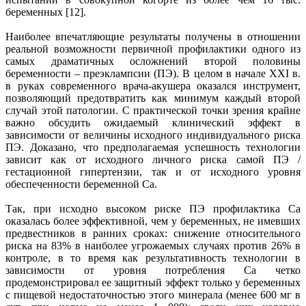
беременных [12].
Наиболее впечатляющие результаты получены в отношении
реальной возможности первичной профилактики одного из
самых драматичных осложнений второй половины
беременности – преэклампсии (ПЭ). В целом в начале XXI в.
в руках современного врача-акушера оказался инструмент,
позволяющий предотвратить как минимум каждый второй
случай этой патологии. С практической точки зрения крайне
важно обсудить ожидаемый клинический эффект в
зависимости от величины исходного индивидуального риска
ПЭ. Доказано, что предполагаемая успешность технологии
зависит как от исходного личного риска самой ПЭ /
гестационной гипертензии, так и от исходного уровня
обеспеченности беременной Са.
Так, при исходно высоком риске ПЭ профилактика Са
оказалась более эффективной, чем у беременных, не имевших
предвестников в ранних сроках: снижение относительного
риска на 83% в наиболее угрожаемых случаях против 26% в
контроле, в то время как результативность технологии в
зависимости от уровня потребления Са четко
продемонстрировал ее защитный эффект только у беременных
с пищевой недостаточностью этого минерала (менее 600 мг в