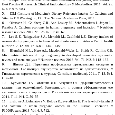
Best Practice & Research Clinical Endocrinology & Metabolism. 2011. Vol. 25.
№.6. P. 975–983.
5. IOM (Institute of Medicine). Dietary Reference Intakes for Calcium and
Vitamin D // Washington, DC: The National Academies Press, 2011.
6. Olausson H., Goldberg G.R., Ann Laskey M., Schoenmakers I., Jarjou L.,
Prentice A. Calcium economy in human pregnancy and lactation // Nutrition
research reviews. 2012. Vol. 25. №1. P. 40–67.
7. Lee S. E., Talegawkar S.A., Merialdi M., Caulfield L.E. Dietary intakes of
women during pregnancy in low-and middle-income countries // Public health
nutrition. 2012. Vol. 16. №8. P. 1340–1353.
8. Blumfield M.L., Hure A.J., Macdonald-Wicks L., Smith R., Collins C.E.
Micronutrient intakes during pregnancy in developed countries: systematic
review and meta-analysis // Nutrition reviews. 2013. Vol. 71. №2. P. 118–132.
9. Шилин Д.Е. Первичная профилактика преэклампсии кальцием и
витамином D (с позиций акушерства, основанного на доказательствах) //
Гинекология (приложение к журналу Consilium medicum). 2011. Т. 13. №4.
С. 4–10.
10. Курмачёва Н.А., Рогожина И.Е., Аккузина О.П. Дефицит потребления
кальция при осложнённой беременности и оценка эффективности его
фармакологической коррекции // Российский вестник акушера-гинеколога.
2011. Т. 11. №4. С. 50–55.
11. Ershova O., Dzhalatova V., Belova K., Svetalkina E. The level of vitamin D
and calcium in urban pregnant women in the Russian Federation //
F1000Posters. 2013. Vol. 4. P. 712.