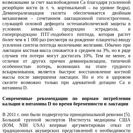
возможными за счет высвобождения Са благодаря усиленной
резорбции кости (в т. ч. кортикальной – на уровне бедра).
Деминерализацация скелета обеспечивается двойным
механизмом – сочетанием лактационной гипоэстрогении,
служащей основой дефицита остеоанаболической защиты в
условиях невысокой продукции эстрадиола, и
гиперпродукции ПТГ-подобного пептида, которая растет
более чем в 1 000 раз (несмотря на рождение плаценты) ввиду
усиления синтеза пептида молочными железами. Обычно при
лактации костная масса снижается в среднем на 3%, но в ряде
случаев эти потери могут достигать 10%. Тем не менее, в
отличие от других причин деминерализации, типичной
особенностью потерь, возникших на этапе грудного
вскармливания, является быстрое восстановление костной
массы после завершения лактации. Но и это в здоровом
скелете возможно только при адекватной дотации Са и
витамина D.
Современные рекомендации по нормам потребления
кальция и витамина D во время беременности и лактации
В 2011 г. они были подвергнуты принципиальной ревизии [5].
Большой группой экспертов Института медицины США
(IOM, NIH USA) впервые аргументирован отказ от
традиционных акушерских представлений о необходимости