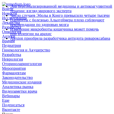
Эра персонализированной медицины и антикоагулянтной
Войти
терапии: взгляд мирового эксперта
Новости
Число случаев Эболы в Конго превысило четыре тысячи
Исследования
Пациенты с болезнью Альцгеймера плохо соблюдают
Лекарства
рекомендации по здоровью мозга
Разработка
Изменение микробиоты кишечника может помочь
Онкология
при аллергии на арахис
Аптеки
Alexion приобрела разработчика антидота ривароксабана
Врачам
Педиатрия
Гинекология и Акушерство
Разработка
Неврология
Оториноларингология
Мероприятия
Фармацевтам
Законодательство
Медицинские издания
Аналитика рынка
Видеозаметки врача
Вебинары
Еще
Подписаться
Вконтакте