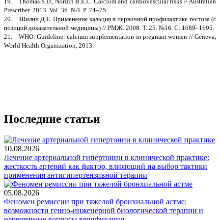
19. Thomas S.D., Nordin B.E.C. Calcium and cardiovascular risks // Australian
Prescriber. 2013. Vol. 36. №3. P. 74–75.
20. Шилин Д.Е. Применение кальция в первичной профилактике гестоза (с
позиций доказательной медицины) // РМЖ. 2008. Т. 25. №16. С. 1689–1695.
21. WHO. Guideline: calcium supplementation in pregnant women // Geneva,
World Health Organization, 2013.
Последние статьи
10.08.2026
Лечение артериальной гипертонии в клинической практике:
жесткость артерий как фактор, влияющий на выбор тактики
применения антигипертензивной терапии
05.08.2026
Феномен ремиссии при тяжелой бронхиальной астме:
возможности генно-инженерной биологической терапии и
нерешенные вопросы верификации