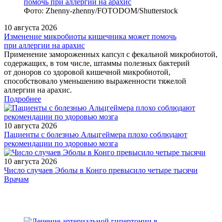
Фото: Zhenny-zhenny/FOTODOM/Shutterstock
10 августа 2026
Изменение микробиоты кишечника может помочь
при аллергии на арахис
Применение замороженных капсул с фекальной микробиотой,
содержащих, в том числе, штаммы полезных бактерий
от доноров со здоровой кишечной микробиотой,
способствовало уменьшению выраженности тяжелой
аллергии на арахис.
Подробнее
10 августа 2026
Пациенты с болезнью Альцгеймера плохо соблюдают
рекомендации по здоровью мозга
10 августа 2026
Число случаев Эболы в Конго превысило четыре тысячи
/doctor/gynaecology/beremennost-laktatsiya-i-kaltsiy-
Врачам
neobosnovannye-strakhi-i-dokazannye-uspekhi-k-100-letiyu-
pervoy-pub/