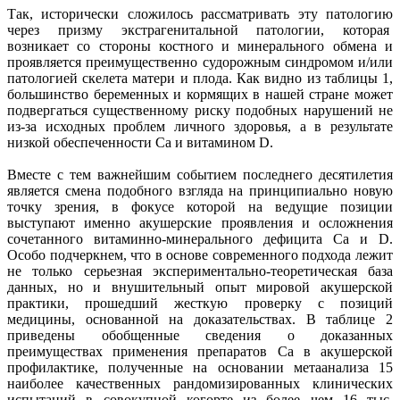
Так, исторически сложилось рассматривать эту патологию
через призму экстрагенитальной патологии, которая
возникает со стороны костного и минерального обмена и
проявляется преимущественно судорожным синдромом и/или
патологией скелета матери и плода. Как видно из таблицы 1,
большинство беременных и кормящих в нашей стране может
подвергаться существенному риску подобных нарушений не
из-за исходных проблем личного здоровья, а в результате
низкой обеспеченности Са и витамином D.
Вместе с тем важнейшим событием последнего десятилетия
является смена подобного взгляда на принципиально новую
точку зрения, в фокусе которой на ведущие позиции
выступают именно акушерские проявления и осложнения
сочетанного витаминно-минерального дефицита Са и D.
Особо подчеркнем, что в основе современного подхода лежит
не только серьезная экспериментально-теоретическая база
данных, но и внушительный опыт мировой акушерской
практики, прошедший жесткую проверку с позиций
медицины, основанной на доказательствах. В таблице 2
приведены обобщенные сведения о доказанных
преимуществах применения препаратов Са в акушерской
профилактике, полученные на основании метаанализа 15
наиболее качественных рандомизированных клинических
испытаний в совокупной когорте из более чем 16 тыс.