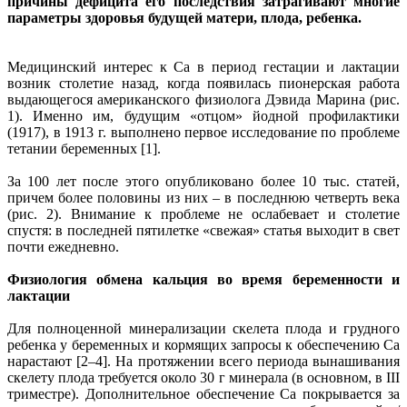
причины дефицита его последствия затрагивают многие
параметры здоровья будущей матери, плода, ребенка.
Медицинский интерес к Са в период гестации и лактации
возник столетие назад, когда появилась пионерская работа
выдающегося американского физиолога Дэвида Марина (рис.
1). Именно им, будущим «отцом» йодной профилактики
(1917), в 1913 г. выполнено первое исследование по проблеме
тетании беременных [1].
За 100 лет после этого опубликовано более 10 тыс. статей,
причем более половины из них – в последнюю четверть века
(рис. 2). Внимание к проблеме не ослабевает и столетие
спустя: в последней пятилетке «свежая» статья выходит в свет
почти ежедневно.
Физиология обмена кальция во время беременности и
лактации
Для полноценной минерализации скелета плода и грудного
ребенка у беременных и кормящих запросы к обеспечению Са
нарастают [2–4]. На протяжении всего периода вынашивания
скелету плода требуется около 30 г минерала (в основном, в III
триместре). Дополнительное обеспечение Са покрывается за