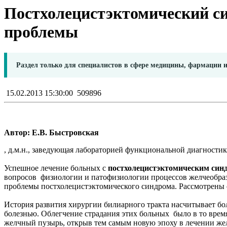
Постхолецистэктомический си
проблемы
Раздел только для специалистов в сфере медицины, фармации 
15.02.2013 15:30:00
509896
Автор: Е.В. Быстровская
, д.м.н., заведующая лабораторией функциональной диагности
Успешное лечение больных с
постхолецистэктомическим си
вопросов физиологии и патофизиологии процессов желчеобраз
проблемы постхолецистэктомического синдрома. Рассмотрены 
История развития хирургии билиарного тракта насчитывает бо
болезнью. Облегчение страдания этих больных было в то вре
желчный пузырь, открыв тем самым новую эпоху в лечении желч