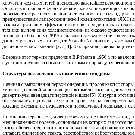
хирургии желчных путей произошло важнейшее революционное 
Остались в прошлом бурные дебаты, касающиеся вопроса выбор
повсеместное распространение и статус «золотого стандарта»
преимуществами лапароскопической холецистэктомии (ЛХЭ) яв
важным критерием эффективности новых медицинских технолог
техники выполнения холецистэктомии не оказало существенног
отношении больных с ЖКБ наблюдается увеличение количеств
данным различных авторов, от 20 до 40% пациентов, которым 
диспепсических явлений [2, 3, 4]. Как правило, таким пациен
Впервые этот термин предложил B.Pribram в 1950 г. по аналог
функционирующего органа. С тех самых пор ведутся бесконечн
Структура постхолецистэктомического синдрома
Начиная с выполнения первой операции, продолжаются споры 
хирургов, основой «постхолецистэктомического синдрома» явл
дивертикулы двенадцатиперстной кишки [5]. Хирурги отстаив
обследования, в результате чего не произведена своевременна
холецистэктомии не нуждаются в последующей медикаментозной
По мнению терапевтов, холецистэктомия, независимо от вида
желчнокаменной болезни, основными из которых являются пече
этого заболевания, протекают в новых анатомо-физиологичес
аппарата билиарного тракта, расстройством нейрогуморальной