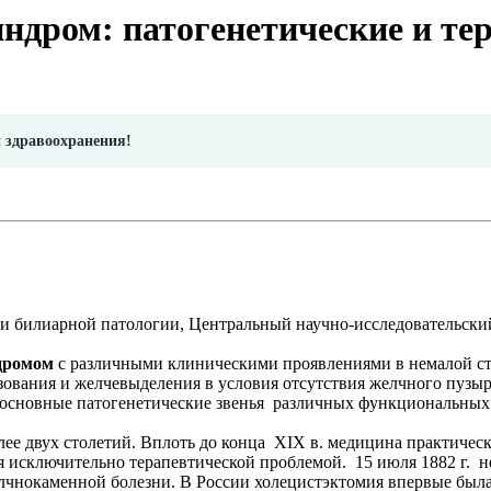
ндром: патогенетические и те
и здравоохранения!
ки билиарной патологии, Центральный научно-исследовательски
ндромом
с различными клиническими проявлениями в немалой с
ования и желчевыделения в условия отсутствия желчного пузыр
основные патогенетические звенья различных функциональных 
лее двух столетий. Вплоть до конца XIX в. медицина практиче
мя исключительно терапевтической проблемой. 15 июля 1882 г.
нокаменной болезни. В России холецистэктомия впервые была про