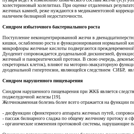
холестериновый холелитиаз. При оценке отдаленных результа
желчных камней, реже нуждаются в медикаментозной коррекции
наличием билиарной недостаточности.
Синдром избыточного бактериального роста
Поступление неконцентрированной желчи в двенадцатиперстн
кишки, ослаблению роста и функционирования нормальной киш
микрофлоры желчные кислоты подвергаются преждевременной 
Дуоденит сопровождается дуоденальной дискинезией, функцио
желчный и панкреатический протоки. В свою очередь, декон
секреторных клеток), влияют на моторно-эвакуаторную функци
дуоденальной гипертензии, являющейся следствием СИБР, явл
Синдром нарушенного пищеварения
Синдром нарушенного пищеварения при ЖКБ является следств
поджелудочной железы [19].
Желчнокаменная болезнь более всего отражается на функции
- дисфункции сфинктерного аппарата желчных путей, сопров
- пассаж билиарного сладжа по общему желчному протоку и с
- органические изменения протоковой системы, нарушающие п