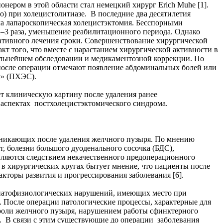
ером в этой области стал немецкий хирург Erich Muhe [1].
) при холецистолитиазе. В последние два десятилетия
ла лапароскопическая холецистэктомия. Бесспорными
–3 раза, уменьшение реабилитационного периода. Однако
ативного лечения сроки. Совершенствование хирургической
т того, что вместе с нарастанием хирургической активности в
льнейшем обследовании и медикаментозной коррекции. По
 после операции отмечают появление абдоминальных болей или
м» (ПХЭС).
ет клиническую картину после удаления ранее
 аспектах постхолецистэктомического синдрома.
озникающих после удаления желчного пузыря. По мнению
, болезни большого дуоденального сосочка (БДС),
вляются следствием некачественного предоперационного
 в хирургических кругах бытует мнение, что пациенты после
кторы развития и прогрессирования заболевания [6].
 патофизиологических нарушений, имеющих место при
 После операции патологические процессы, характерные для
роли желчного пузыря, нарушением работы сфинктерного
]. В связи с этим существующие до операции заболевания