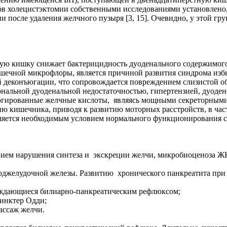
тов холецистэктомии собственными исследованиями установлено
 после удаления желчного пузыря [3, 15]. Очевидно, у этой г
ую кишку снижает бактерицидность дуоденального содержимого
ечной микрофлоры, является причиной развития синдрома избы
деконъюгации, что сопровождается повреждением слизистой об
нальной дуоденальной недостаточностью, гипертензией, дуоде
ъюгированные желчные кислоты, являясь мощными секреторным
ю кишечника, приводя к развитию моторных расстройств, в част
яется необходимым условием нормального функционирования сф
ием нарушения синтеза и экскреции желчи, микробиоценоза Ж
 поджелудочной железы. Развитию хронического панкреатита п
ождающиеся билиарно-панкреатическим рефлюксом;
финктер Одди;
ассаж желчи.