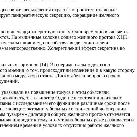
оцессов желчевыделения играют гастроинтестинальные
ирует панкреатическую секрецию, сокращение желчного
чи в двенадцатиперстную кишку. Одновременно выделяется
уктов. На мышечные волокна общего желчного протока ХЦК-
ретическим влиянием, способствуя выделению желчи
емы непосредственно. Холеретичекий эффект секретина во
нальных гормонов [14]. Экспериментально доказано
ого мнения о том, происходит ли изменение и в какую сторону
вного модулятора ответа. Дискутабелен вопрос о сроках
арушений.
 указывали на повышение тонуса и этим объясняли
таточность, т.к. сфинктер Одди не в состоянии длительно
заны с исследованием его функции в различные сроки после
осле холецистэктомии у больных со сниженной до операции
м пузырем» дилатация общего желчного протока отмечается
зыря» приводит к тому, что у таких больных реже развивается и
течением времени в условиях отсутствия работы желчного