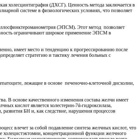
кая холесцинтиграфия (ДХСГ). Ценность метода заключается в
иарной системе в физиологических условиях, что позволяет
иллосфинктероманометрия (ЭПСМ). Этот метод позволяет
азивность ограничивают широкое применение ЭПСМ в
ненно, имеет место и тенденцию к прогрессированию после
определяет стратегию и тактику лечения больных с
епатоците, лежащие в основе печеночно-клеточной дисхолии,
ва. В основе качественного изменения состава желчи имеет
чных кислот является холестерин-7ά-гидроксилаза,
развития БН и, как следствие, нарушения процессов
цесс влечет за собой подавление синтеза желчных кислот, что
е холецистэктомии, концентрационной функции желчного
у. Билиарная недостаточность сопровождает прежде всего