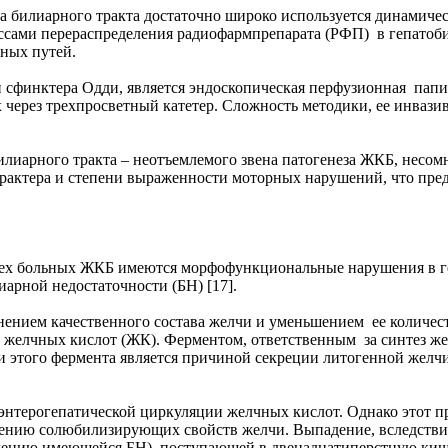
 билиарного тракта достаточно широко используется динамичес
сами перераспределения радиофармпрепарата (РФП) в гепатобил
ных путей.
сфинктера Одди, является эндоскопическая перфузионная пап
ях через трехпросветный катетер. Сложность методики, ее инв
лиарного тракта – неотъемлемого звена патогенеза ЖКБ, несом
арактера и степени выраженности моторных нарушений, что пред
всех больных ЖКБ имеются морфофункциональные нарушения в г
арной недостаточности (БН) [17].
нением качественного состава желчи и уменьшением ее количест
желчных кислот (ЖК). Ферментом, ответственным за синтез жел
того фермента является причиной секреции литогенной желчи, 
нтерогепатической циркуляции желчных кислот. Однако этот про
ению солюбилизирующих свойств желчи. Выпадение, вследстви
блению имеющейся БН), поступающей в двенадцатиперстную кишк