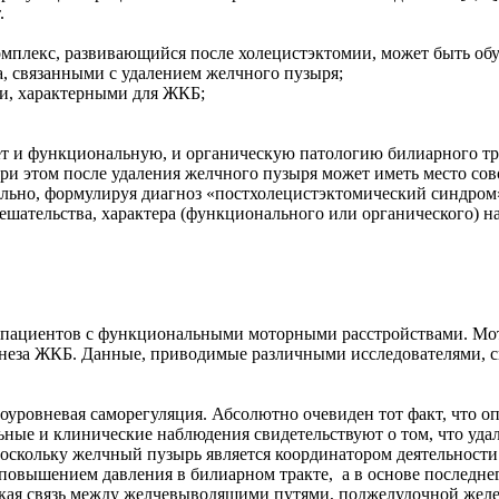
.
плекс, развивающийся после холецистэктомии, может быть обу
 связанными с удалением желчного пузыря;
и, характерными для ЖКБ;
т и функциональную, и органическую патологию билиарного тр
ри этом после удаления желчного пузыря может иметь место со
ьно, формулируя диагноз «постхолецистэктомический синдром»,
мешательства, характера (функционального или органического) 
 пациентов с функциональными моторными расстройствами. Мо
неза ЖКБ. Данные, приводимые различными исследователями, с
уровневая саморегуляция. Абсолютно очевиден тот факт, что о
ные и клинические наблюдения свидетельствуют о том, что уд
скольку желчный пузырь является координатором деятельности 
 повышением давления в билиарном тракте, а в основе последн
еская связь между желчевыводящими путями, поджелудочной жел