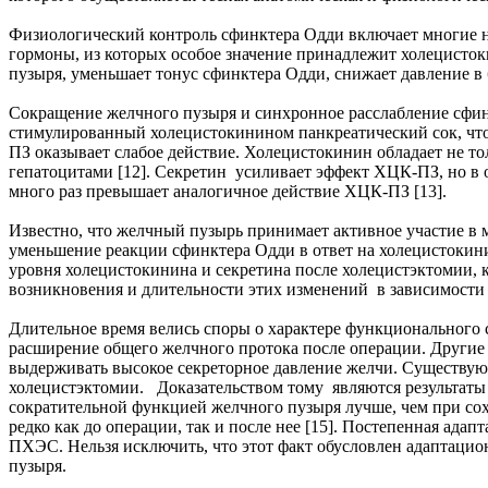
Физиологический контроль сфинктера Одди включает многие 
гормоны, из которых особое значение принадлежит холецисто
пузыря, уменьшает тонус сфинктера Одди, снижает давление в 
Сокращение желчного пузыря и синхронное расслабление сфи
стимулированный холецистокинином панкреатический сок, чт
ПЗ оказывает слабое действие. Холецистокинин обладает не т
гепатоцитами [12]. Секретин усиливает эффект ХЦК-ПЗ, но в 
много раз превышает аналогичное действие ХЦК-ПЗ [13].
Известно, что желчный пузырь принимает активное участие в 
уменьшение реакции сфинктера Одди в ответ на холецистокини
уровня холецистокинина и секретина после холецистэктомии, к
возникновения и длительности этих изменений в зависимости
Длительное время велись споры о характере функционального 
расширение общего желчного протока после операции. Другие сч
выдерживать высокое секреторное давление желчи. Существую
холецистэктомии. Доказательством тому являются результаты 
сократительной функцией желчного пузыря лучше, чем при с
редко как до операции, так и после нее [15]. Постепенная ада
ПХЭС. Нельзя исключить, что этот факт обусловлен адаптаци
пузыря.