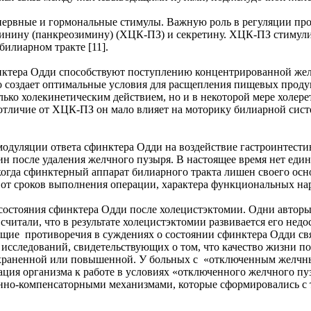
нервные и гормональные стимулы. Важную роль в регуляции пр
кинину (панкреозимину) (ХЦК-ПЗ) и секретину. ХЦК-ПЗ стимул
билиарном тракте [11].
нктера Одди способствуют поступлению концентрированной жел
о создает оптимальные условия для расщепления пищевых прод
олько холекинетическим действием, но и в некоторой мере холе
отличие от ХЦК-ПЗ он мало влияет на моторику билиарной сист
модуляции ответа сфинктера Одди на воздействие гастроинтести
н после удаления желчного пузыря. В настоящее время нет един
огда сфинктерный аппарат билиарного тракта лишен своего осно
 от сроков выполнения операции, характера функциональных н
состояния сфинктера Одди после холецистэктомии. Одни авторы
итали, что в результате холецистэктомии развивается его недос
щие противоречия в суждениях о состоянии сфинктера Одди свя
исследований, свидетельствующих о том, что качество жизни п
охраненной или повышенной. У больных с «отключенным желчны
птация организма к работе в условиях «отключенного желчного пу
онно-компенсаторными механизмами, которые сформировались с 