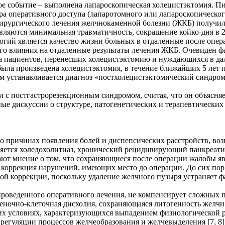
событие – выполнена лапароскопическая холецистэктомия. Пион
а оперативного доступа (лапаротомного или лапароскопического
 хирургического лечения желчнокаменной болезни (ЖКБ) получи
ляются минимальная травматичность, сокращение койко-дня в 2
ий является качество жизни больных в отдаленные после опер
о влияния на отдаленные результаты лечения ЖКБ. Очевиден фак
а пациентов, перенесших холецистэктомию и нуждающихся в да
была произведена холецистэктомия, в течение ближайших 5 лет
там устанавливается диагноз «постхолецистэктомический синдро
ии с постгастрорезекционным синдромом, считая, что он объясня
ые дискуссии о структуре, патогенетических и терапевтических
о причинах появления болей и диспепсических расстройств, в
яется холедохолитиаз, хронический рецидивирующий панкреатит
ают мнение о том, что сохраняющиеся после операции жалобы я
я коррекция нарушений, имеющих место до операции. До сих пор
 коррекции, поскольку удаление желчного пузыря устраняет фа
 проведенного оперативного лечения, не компенсирует сложных
ночно-клеточная дисхолия, сохраняющаяся литогенность желчи.
ких условиях, характеризующихся выпадением физиологической 
 регуляции процессов желчеобразования и желчевыделения [7, 8