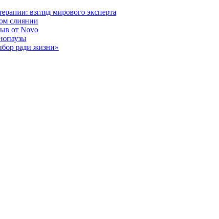
ерапии: взгляд мирового эксперта
ном слиянии
рыв от Novo
енопаузы
ыбор ради жизни»