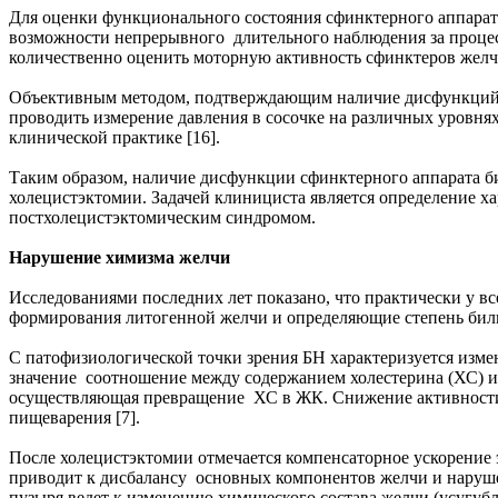
Для оценки функционального состояния сфинктерного аппарата
возможности непрерывного длительного наблюдения за процес
количественно оценить моторную активность сфинктеров желч
Объективным методом, подтверждающим наличие дисфункций 
проводить измерение давления в сосочке на различных уровн
клинической практике [16].
Таким образом, наличие дисфункции сфинктерного аппарата би
холецистэктомии. Задачей клинициста является определение х
постхолецистэктомическим синдромом.
Нарушение химизма желчи
Исследованиями последних лет показано, что практически у 
формирования литогенной желчи и определяющие степень били
С патофизиологической точки зрения БН характеризуется изме
значение соотношение между содержанием холестерина (ХС) и 
осуществляющая превращение ХС в ЖК. Снижение активности э
пищеварения [7].
После холецистэктомии отмечается компенсаторное ускорение э
приводит к дисбалансу основных компонентов желчи и наруш
пузыря ведет к изменению химического состава желчи (усугу