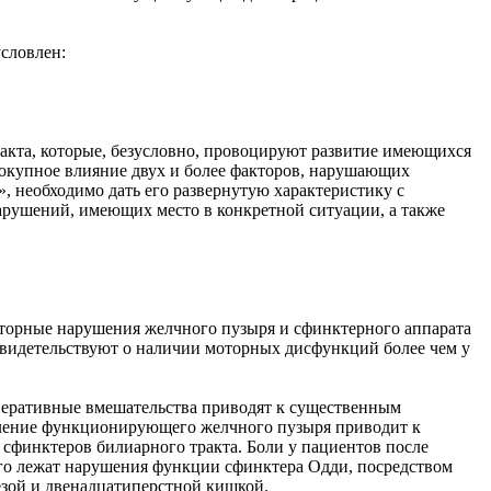
словлен:
акта, которые, безусловно, провоцируют развитие имеющихся
вокупное влияние двух и более факторов, нарушающих
 необходимо дать его развернутую характеристику с
нарушений, имеющих место в конкретной ситуации, а также
торные нарушения желчного пузыря и сфинктерного аппарата
видетельствуют о наличии моторных дисфункций более чем у
перативные вмешательства приводят к существенным
аление функционирующего желчного пузыря приводит к
сфинктеров билиарного тракта. Боли у пациентов после
его лежат нарушения функции сфинктера Одди, посредством
езой и двенадцатиперстной кишкой.