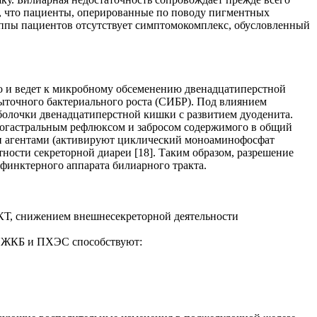
, что пациенты, оперированные по поводу пигментных
руппы пациентов отсутствует симптомокомплекс, обусловленный
 и ведет к микробному обсеменению двенадцатиперстной
точного бактериального роста (СИБР). Под влиянием
олочки двенадцатиперстной кишки с развитием дуоденита.
ногастральным рефлюксом и забросом содержимого в общий
и агентами (активируют циклический моноаминофосфат
ности секреторной диареи [18]. Таким образом, разрешение
инктерного аппарата билиарного тракта.
КТ, снижением внешнесекреторной деятельности
ри ЖКБ и ПХЭС способствуют: