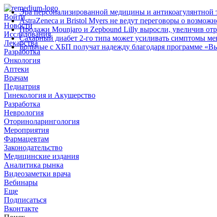
Эра персонализированной медицины и антикоагулянтной т
Войти
AstraZeneca и Bristol Myers не ведут переговоры о возмож
Новости
Продажи Mounjaro и Zepbound Lilly выросли, увеличив от
Исследования
Сахарный диабет 2‑го типа может усиливать симптомы м
Лекарства
Больные с ХБП получат надежду благодаря программе «В
Разработка
Онкология
Аптеки
Врачам
Педиатрия
Гинекология и Акушерство
Разработка
Неврология
Оториноларингология
Мероприятия
Фармацевтам
Законодательство
Медицинские издания
Аналитика рынка
Видеозаметки врача
Вебинары
Еще
Подписаться
Вконтакте