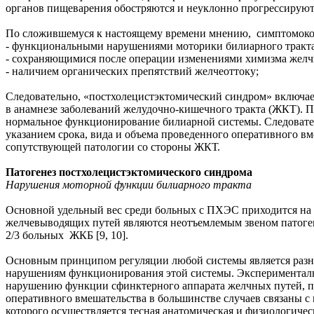
органов пищеварения обостряются и неуклонно прогрессируют
По сложившемуся к настоящему времени мнению, симптомоком
- функциональными нарушениями моторики билиарного тракта,
- сохраняющимися после операции изменениями химизма желч
- наличием органических препятствий желчеоттоку;
Следовательно, «постхолецистэктомический синдром» включае
в анамнезе заболеваний желудочно-кишечного тракта (ЖКТ). П
нормальное функционирование билиарной системы. Следовател
указанием срока, вида и объема проведенного оперативного в
сопутствующей патологии со стороны ЖКТ.
Патогенез постхолецистэктомического синдрома
Нарушения моторной функции билиарного тракта
Основной удельный вес среди больных с ПХЭС приходится на
желчевыводящих путей являются неотъемлемым звеном патоге
2/3 больных ЖКБ [9, 10].
Основным принципом регуляции любой системы является разно
нарушениям функционирования этой системы. Эксперименталь
нарушению функции сфинктерного аппарата желчных путей, по
оперативного вмешательства в большинстве случаев связаны с
которого осуществляется тесная анатомическая и физиологич