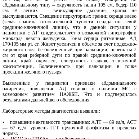
абдоминальному типу – окружность талии 105 см, бедер 110
см. В легких — везикулярное дыхание, хрипы не
выслушиваются. Смещение перкуторных границ сердца влево
(левая граница относительной тупости сердца по левой
срединно-ключичной линии), что в данной ситуации у
пациентки с АГ свидетельствует о возможной гипертрофии
миокарда левого желудочка. Тоны сердца ритмичные. АД
170/105 мм рт. ст. Живот увеличен в объеме за счет подкожно-
жирового слоя, безболезненный при пальпации, печень на 2
см от края реберной дуги по правой срединно-ключичной
линии, край закруглен, поверхность гладкая, эластичной
консистенции. Болезненность при пальпации в точке
проекции желчного пузыря.
Выявленные у пациентки признаки абдоминального
ожирения, повышение АД говорят о наличии МС с
возможным развитием НАЖБП. Что и подтвердилось
результатами дальнейшего обследования.
Лабораторные методы диагностики выявили:
• повышение активности трансаминаз: АЛТ — 89 ед/л, АСТ
— 67 ед/л, уровень ГГТ, щелочной фосфотазы в пределах
нормы.
• HCVAb и HBSAg — не обнаружены.