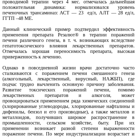
проводимой терапии через 4 мес. отмечалась дальнейшая
положительная динамика: нормализовался уровень
печеночных трансаминаз: АСТ — 23 ед/л, АЛТ — 28 ед/л,
ГГТП –48 МЕ.
Данный клинический пример подтвердил эффективность
применения препарата Резалют® в терапии поражений
печени различного генеза, в т. ч. возникающих вследствие
гепатотоксического влияния лекарственных препаратов.
Отмечалась хорошая переносимость препарата, высокая
приверженность к лечению.
Однако в повседневной жизни врачи достаточно часто
сталкиваются с поражением печени смешанного генеза
(алкогольный, лекарственный, вирусный, НАЖБП), где
подчас трудно вычленить основную причину заболевания.
Развитие токсических поражений печени, помимо
лекарственных препаратов и алкоголя, может
провоцироваться применением ряда химических соединений
(хлорированные углеводороды, хлорированные нафталины и
дифенилы, бензол и его производные), а также металлов и
металлоидов, получивших широкое распространение в
промышленности, сельском хозяйстве, быту. При их
применении возникает разной степени выраженности
поражение печени. По мере индустриализации возрастает и