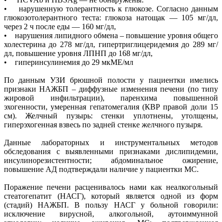
• нарушенную толерантность к глюкозе. Согласно данным
глюкозотолерантного теста: глюкоза натощак — 105 мг/дл,
через 2 ч после еды — 160 мг/дл,
• нарушения липидного обмена – повышение уровня общего
холестерина до 278 мг/дл, гипертриглицеридемия до 289 мг/
дл, повышение уровня ЛПНП до 168 мг/дл,
• гиперинсулинемия до 29 мкМЕ/мл
По данным УЗИ брюшной полости у пациентки имелись
признаки НАЖБП – диффузные изменения печени (по типу
жировой инфильтрации), паренхима повышенной
эхогенности, умеренная гепатомегалия (КВР правой доли 15
см). Желчный пузырь: стенки уплотнены, утолщены,
гиперэхогенная взвесь по задней стенке желчного пузыря.
Данные лабораторных и инструментальных методов
обследования с выявленными признаками дислипидемии,
инсулинорезистентности; абдоминальное ожирение,
повышение АД подтверждали наличие у пациентки МС.
Поражение печени расценивалось нами как неалкогольный
стеатогепатит (НАСГ), который является одной из форм
(стадий) НАЖБП. В пользу НАСГ у больной говорили:
исключение вирусной, алкогольной, аутоиммунной