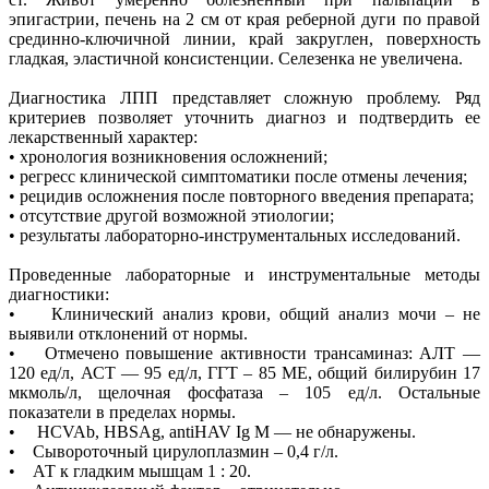
эпигастрии, печень на 2 см от края реберной дуги по правой
срединно-ключичной линии, край закруглен, поверхность
гладкая, эластичной консистенции. Селезенка не увеличена.
Диагностика ЛПП представляет сложную проблему. Ряд
критериев позволяет уточнить диагноз и подтвердить ее
лекарственный характер:
• хронология возникновения осложнений;
• регресс клинической симптоматики после отмены лечения;
• рецидив осложнения после повторного введения препарата;
• отсутствие другой возможной этиологии;
• результаты лабораторно-инструментальных исследований.
Проведенные лабораторные и инструментальные методы
диагностики:
• Клинический анализ крови, общий анализ мочи – не
выявили отклонений от нормы.
• Отмечено повышение активности трансаминаз: АЛТ —
120 ед/л, АСТ — 95 ед/л, ГГТ – 85 МЕ, общий билирубин 17
мкмоль/л, щелочная фосфатаза – 105 ед/л. Остальные
показатели в пределах нормы.
• HCVAb, HBSAg, antiHAV Ig M — не обнаружены.
• Сывороточный цирулоплазмин – 0,4 г/л.
• АТ к гладким мышцам 1 : 20.