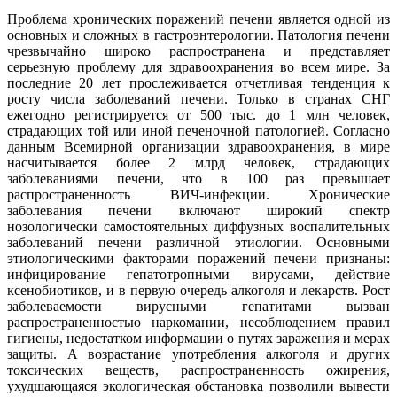
Проблема хронических поражений печени является одной из
основных и сложных в гастроэнтерологии. Патология печени
чрезвычайно широко распространена и представляет
серьезную проблему для здравоохранения во всем мире. За
последние 20 лет прослеживается отчетливая тенденция к
росту числа заболеваний печени. Только в странах СНГ
ежегодно регистрируется от 500 тыс. до 1 млн человек,
страдающих той или иной печеночной патологией. Согласно
данным Всемирной организации здравоохранения, в мире
насчитывается более 2 млрд человек, страдающих
заболеваниями печени, что в 100 раз превышает
распространенность ВИЧ-инфекции. Хронические
заболевания печени включают широкий спектр
нозологически самостоятельных диффузных воспалительных
заболеваний печени различной этиологии. Основными
этиологическими факторами поражений печени признаны:
инфицирование гепатотропными вирусами, действие
ксенобиотиков, и в первую очередь алкоголя и лекарств. Рост
заболеваемости вирусными гепатитами вызван
распространенностью наркомании, несоблюдением правил
гигиены, недостатком информации о путях заражения и мерах
защиты. А возрастание употребления алкоголя и других
токсических веществ, распространенность ожирения,
ухудшающаяся экологическая обстановка позволили вывести