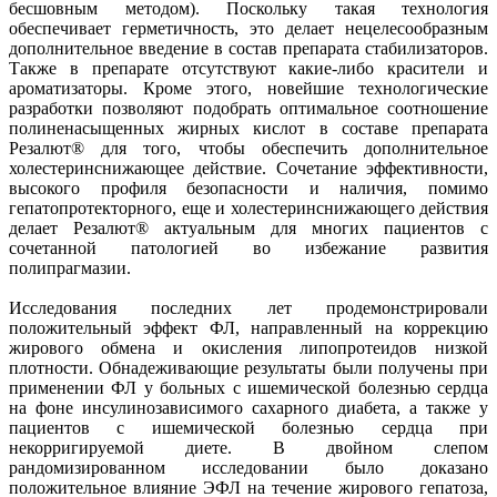
бесшовным методом). Поскольку такая технология
обеспечивает герметичность, это делает нецелесообразным
дополнительное введение в состав препарата стабилизаторов.
Также в препарате отсутствуют какие-либо красители и
ароматизаторы. Кроме этого, новейшие технологические
разработки позволяют подобрать оптимальное соотношение
полиненасыщенных жирных кислот в составе препарата
Резалют® для того, чтобы обеспечить дополнительное
холестеринснижающее действие. Сочетание эффективности,
высокого профиля безопасности и наличия, помимо
гепатопротекторного, еще и холестеринснижающего действия
делает Резалют® актуальным для многих пациентов с
сочетанной патологией во избежание развития
полипрагмазии.
Исследования последних лет продемонстрировали
положительный эффект ФЛ, направленный на коррекцию
жирового обмена и окисления липопротеидов низкой
плотности. Обнадеживающие результаты были получены при
применении ФЛ у больных с ишемической болезнью сердца
на фоне инсулинозависимого сахарного диабета, а также у
пациентов с ишемической болезнью сердца при
некорригируемой диете. В двойном слепом
рандомизированном исследовании было доказано
положительное влияние ЭФЛ на течение жирового гепатоза,