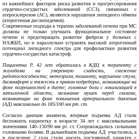
из важнейших факторов риска развития и прогрессирования
сердечно-сосудистых заболеваний (ССЗ), связанных с
атеросклерозом (АС), являются нарушения липидного обмена
(атерогенная дислипидемия).
Современные подходы к терапии заболеваний печени при МС
должны не только улучшать функциональное состояние
печени и предотвращать развитие фиброза у больных с
НАЖБП, но и параллельно устранять высокий атерогенный
потенциал липидного спектра для профилактики развития
сердечно-сосудистых катастроф.
Пациентка Р. 42 лет обратилась в КДЦ к терапевту с
жалобами на умеренную слабость, снижение
работоспособности; метеоризм, тошноту, нарушение стула,
дискомфорт и тяжесть в правом подреберье, возникающие на
фоне погрешностей в диете; головные боли с локализацией в
затылочной области, мелькание мушек перед глазами,
возникающие на фоне повышения артериального давления
(АД) максимально до 185/100 мм рт. ст.
Согласно данным анамнеза, впервые подъемы АД стали
беспокоить пациентку в возрасте 34 лет с максимальными
значениями 140–150/90 мм рт. ст. Сопровождались сильными
головными болями. В дальнейшем подъемы АД участились, а
в последние 2 года стали носить постоянный характер с