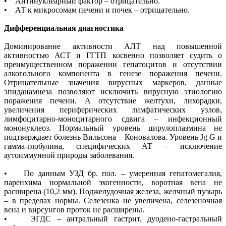
• Антинуклеарный фактор – отрицательно.
• АТ к микросомам печени и почек – отрицательно.
Дифференциальная диагностика
Доминирование активности АЛТ над повышенной
активностью АСТ и ГГТП косвенно позволяет судить о
преимущественном поражении гепатоцитов и отсутствии
алкогольного компонента в генезе поражения печени.
Отрицательные значения вирусных маркеров, данные
эпиданамнеза позволяют исключить вирусную этиологию
поражения печени. А отсутствие желтухи, лихорадки,
увеличения периферических лимфатических узлов,
лимфоцитарно-моноцитарного сдвига – инфекционный
мононуклеоз. Нормальный уровень цирулоплазмина не
подтверждает болезнь Вильсона – Коновалова. Уровень Jg G и
гамма-глобулина, специфических АТ – исключение
аутоиммунной природы заболевания.
• По данным УЗД бр. пол. – умеренная гепатомегалия,
паренхима нормальной эхогенности, воротная вена не
расширена (10,2 мм). Поджелудочная железа, желчный пузырь
– в пределах нормы. Селезенка не увеличена, селезеночная
вена и вирсунгов проток не расширены.
• ЭГДС – антральный гастрит, дуодено-гастральный