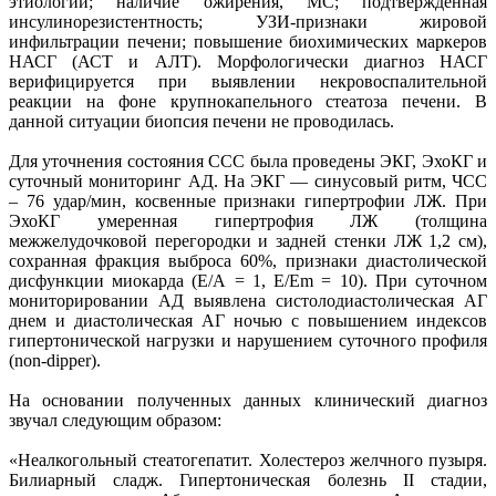
этиологии; наличие ожирения, МС; подтвержденная
инсулинорезистентность; УЗИ-признаки жировой
инфильтрации печени; повышение биохимических маркеров
НАСГ (АСТ и АЛТ). Морфологически диагноз НАСГ
верифицируется при выявлении некровоспалительной
реакции на фоне крупнокапельного стеатоза печени. В
данной ситуации биопсия печени не проводилась.
Для уточнения состояния ССС была проведены ЭКГ, ЭхоКГ и
суточный мониторинг АД. На ЭКГ — синусовый ритм, ЧСС
– 76 удар/мин, косвенные признаки гипертрофии ЛЖ. При
ЭхоКГ умеренная гипертрофия ЛЖ (толщина
межжелудочковой перегородки и задней стенки ЛЖ 1,2 см),
сохранная фракция выброса 60%, признаки диастолической
дисфункции миокарда (Е/А = 1, Е/Еm = 10). При суточном
мониторировании АД выявлена систолодиастолическая АГ
днем и диастолическая АГ ночью с повышением индексов
гипертонической нагрузки и нарушением суточного профиля
(non-dipper).
На основании полученных данных клинический диагноз
звучал следующим образом:
«Неалкогольный стеатогепатит. Холестероз желчного пузыря.
Билиарный сладж. Гипертоническая болезнь II стадии,