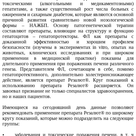
токсическими (алкогольными и медикаментозными)
гепатитами, а также существенный рост числа больных с
ожирением и сахарным диабетом, которые являются основной
причиной развития сравнительно новой нозологической
формы – НАЖБП. Основу патогенетической терапии
составляют препараты, влияющие на структуру и функцию
гепатоцитов – гепатопротекторы. ФЛ как препараты с
доказанной эффективностью и хорошим профилем
безопасности (изучены в экспериментах in vitro, опытах на
животных, клинических исследованиях и при широком
применении в медицинской практике) показаны для
длительного применения при поражениях печени различного
генеза. Представителем ФЛ, сочетающем в себе, помимо
гепатопротективного, дополнительно холестеринснижающее
действие, является препарат Резалют®. Круг показаний к
использованию препарата Резалют® расширяется. Он
завоевал признание не только специалистов здравоохранения,
но и наших пациентов.
Имеющиеся на сегодняшний день данные позволяют
рекомендовать применение препарата Резалют® по широкому
кругу показаний, которые можно подразделить на следующие
группы:
• заболевания и токсические поражения печени, в т. ч