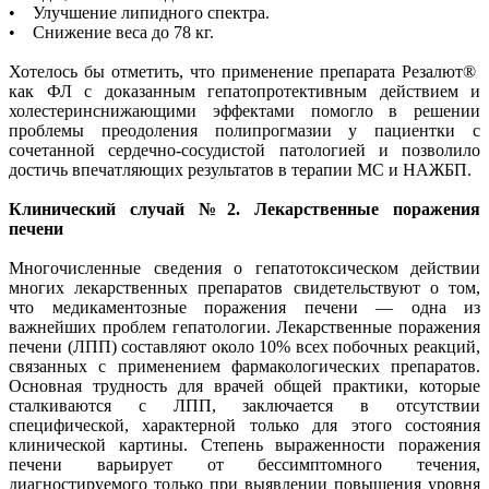
• Улучшение липидного спектра.
• Снижение веса до 78 кг.
Хотелось бы отметить, что применение препарата Резалют®
как ФЛ с доказанным гепатопротективным действием и
холестеринснижающими эффектами помогло в решении
проблемы преодоления полипрогмазии у пациентки с
сочетанной сердечно-сосудистой патологией и позволило
достичь впечатляющих результатов в терапии МС и НАЖБП.
Клинический случай №2. Лекарственные поражения
печени
Многочисленные сведения о гепатотоксическом действии
многих лекарственных препаратов свидетельствуют о том,
что медикаментозные поражения печени — одна из
важнейших проблем гепатологии. Лекарственные поражения
печени (ЛПП) составляют около 10% всех побочных реакций,
связанных с применением фармакологических препаратов.
Основная трудность для врачей общей практики, которые
сталкиваются с ЛПП, заключается в отсутствии
специфической, характерной только для этого состояния
клинической картины. Степень выраженности поражения
печени варьирует от бессимптомного течения,
диагностируемого только при выявлении повышения уровня