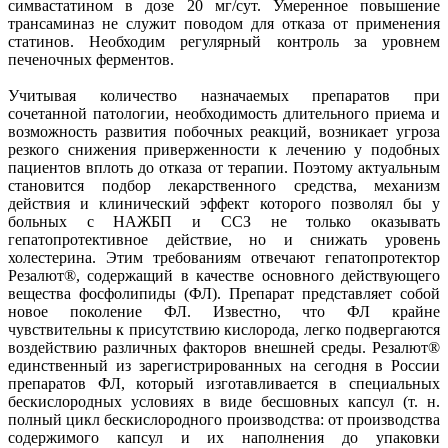
симвастатином в дозе 20 мг/сут. Умеренное повышение
трансаминаз не служит поводом для отказа от применения
статинов. Необходим регулярный контроль за уровнем
печеночных ферментов.
Учитывая количество назначаемых препаратов при
сочетанной патологии, необходимость длительного приема и
возможность развития побочных реакций, возникает угроза
резкого снижения приверженности к лечению у подобных
пациентов вплоть до отказа от терапии. Поэтому актуальным
становится подбор лекарственного средства, механизм
действия и клинический эффект которого позволял бы у
больных с НАЖБП и ССЗ не только оказывать
гепатопротективное действие, но и снижать уровень
холестерина. Этим требованиям отвечают гепатопротектор
Резалют®, содержащий в качестве основного действующего
вещества фосфолипиды (ФЛ). Препарат представляет собой
новое поколение ФЛ. Известно, что ФЛ крайне
чувствительны к присутствию кислорода, легко подвергаются
воздействию различных факторов внешней среды. Резалют®
единственный из зарегистрированных на сегодня в России
препаратов ФЛ, который изготавливается в специальных
бескислородных условиях в виде бесшовных капсул (т. н.
полный цикл бескислородного производства: от производства
содержимого капсул и их наполнения до упаковки