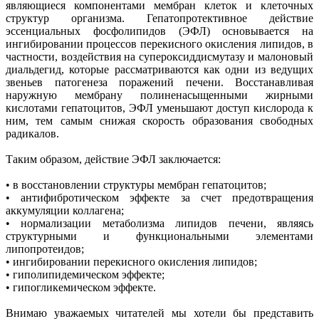
являющиеся компонентами мембран клеток и клеточных
структур организма. Гепатопротективное действие
эссенциальных фосфолипидов (ЭФЛ) основывается на
ингибировании процессов перекисного окисления липидов, в
частности, воздействия на супероксиддисмутазу и малоновый
диальдегид, которые рассматриваются как одни из ведущих
звеньев патогенеза поражений печени. Восстанавливая
наружную мембрану полиненасыщенными жирными
кислотами гепатоцитов, ЭФЛ уменьшают доступ кислорода к
ним, тем самым снижая скорость образования свободных
радикалов.
Таким образом, действие ЭФЛ заключается:
• в восстановлении структуры мембран гепатоцитов;
• антифибротическом эффекте за счет предотвращения
аккумуляции коллагена;
• нормализации метаболизма липидов печени, являясь
структурными и функциональными элементами
липопротеидов;
• ингибировании перекисного окисления липидов;
• гиполипидемическом эффекте;
• гипогликемическом эффекте.
Внимаю уважаемых читателей мы хотели бы представить