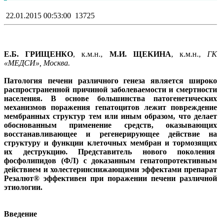
22.01.2015 00:53:00
13725
Е.Б. ГРИЩЕНКО
, к.м.н.,
М.И. ЩЕКИНА
, к.м.н.,
ГК
«МЕДСИ», Москва.
Патология печени различного генеза является широко
распространенной причиной заболеваемости и смертности
населения. В основе большинства патогенетических
механизмов поражения гепатоцитов лежит повреждение
мембранных структур тем или иным образом, что делает
обоснованным применение средств, оказывающих
восстанавливающее и регенерирующее действие на
структуру и функции клеточных мембран и тормозящих
их деструкцию. Представитель нового поколения
фосфолипидов (ФЛ) с доказанным гепатопротективным
действием и холестеринснижающими эффектами препарат
Резалют® эффективен при поражении печени различной
этиологии.
Введение