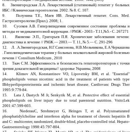
8. Звенигородская Л.А. Лекарственный (статиновый) гепатит у больных
ИБС //Клиническая геронтология. 2002. № 8. С. 107.
9. Полунина Т.Е., Маев ИВ. Лекарственный гепатит. Cons. Med.
Гастроэнтерология (Прил.). 2008; 1.
10. Сусеков A.B. Гиперлипидемия современное состояние проблемы и
методы ее медикаментозной коррекции. //РМЖ.- 2003.- Т.11,№5.- С. 267271
11. Яковенко Э.П., Григорьев П.Я. Хронические заболевания печени:
диагностика и лечение // РМЖ.— 2003.— Т. 11, № 5.— С. 291-296
12. Л. .А.Звенигородская, Н.Г.Самсонова, Н.В.Мельникова, Е.А.Черкашова
. Гиполипидемическая терапия у больных неалкогольной жировой болезнью
печени // Consilium Medicum , 2010
13. Ткач С.М. Эффективность и безопасность гепатопротекторов с точки
зрения доказательной медицины// здоровье Украины, 2008
14. Klimov AN, Konstantinov VO, Lipovetsky BM, et al. "Essential"
phospholipids versus nicotinic acid in the treatment of patients with type
IIbhyperlipoproteinemia and ischemic heart disease. Cardiovasc Drugs Ther
1995:9:779-84.
15. Lata J, Dastych M Jr, Senkyrik M, et al. Protective effect of essential
phospholipids on liver injury due to total parenteral nutrition. Vnitr.Lek
2001:47:599-603.
16. NiederauС, Strohmeyer G, Heinges T, et al. Polyunsaturated
phosphatidylcholine and interferon alpha for treatment of chronic hepatitis В
and C: multicenter, randomized, double-blind, placebo-controlled trial. Hepato-
Gastroenterology 1998:45:797-804.