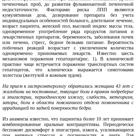
печеночных проб, до развития фульминантной печеночной
недостаточности. Факторами риска ЛПП являются
кумулятивная доза, дозирование препарата без учета
индивидуальных особенностей больного, длительное лечение,
возраст пациента, женский пол, высокий индекс массы тела,
одновременное употребление ряда продуктов питания и
лекарственных препаратов, беременность, заболевания почек
или печени, стресс, бедное белками питание. Вероятность
побочных реакций возрастает с увеличением количества
одновременно принимаемых лекарств. Известно шесть
механизмов поражения гепатоцита(рис. 1). В клинической
практике чаще встречается поражение транспортных систем
гепатоцитов, что клинически выражается симптомами
холестаза (желтухой и кожным зудом).
На прием к гастроэнтерологу обратилась женщина 43 лет с
жалобами на постоянные, тянущие боли в правом подреберье
и эпигастрии, периодическую изжогу, слабость, метеоризм,
запоры, боли в области поясничного отдела позвоночника с
иррадиацией по задней поверхности бедра.
Из анамнеза известно, что пациентка более 10 лет принимает
комбинированные оральные контрацептивы. Периодически
беспокоят дискомфорт в эпигастрии, изжога, усиливающиеся
при нервных стрессах и погрешностях в диете. Для