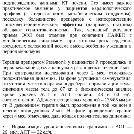
подтвержденное данными КТ печени. Это имеет важное
практическое значение у пациентов кардиологического
профиля (с атеросклерозом, метаболическим синдромом),
поскольку большинство препаратов с непосредственно
гипохолестеринемическим эффектом (например, статины)
обладают гепатотоксичностью. Так, успешный результат
приема ЭФЛ был отмечен при сочетании НАЖБП с
метаболическим синдромом, при котором риск сердечно-
сосудистых осложнений весьма высок, особенно у женщин в
период менопаузы.
Терапия препаратом Резалют® у пациентки Р. проводилась в
первоначальной дозе: 2 капсулы 3 раза в день в течение 2 мес.
При контрольном исследовании через 2 мес. отмечалась
положительная динамика. На фоне улучшения самочувствия,
отсутствия тяжести в правом подреберье, нормализации стула,
снижения массы тела до 87 кг, в биохимическом анализе
крови уровень АСТ и АЛТ составил 43 и 60 ед\л
соответственно, АД достигло целевых уровней – 135/85 мм рт.
ст. В дальнейшем терапия была продолжена в той же дозе в
течение последующих 2 мес. На фоне проводимой терапии
через 4 мес. отмечалась дальнейшая положительная динамика:
• Нормализация уровня печеночных трансаминаз: АСТ —
26 ед/л, АЛТ — 32 ед/л.