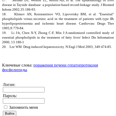
17. Steinke DT, Weston TL, Morris AD, et al. The epidemiology of liver
disease in Tayside database: a population-based record-linkage study. J Biomed
Inform 2002;35:186-93.
18. Klimov AN, Konstantinov VO, Lipovetsky BM, et al. "Essential"
phospholipids versus nicotinic acid in the treatment of patients with type IIb
hyperlipoproteinemia and ischemic heart disease. Cardiovasc Drugs Ther
1995;9:779-84.
19. Li J-h, Chen X-Y, Zhong C-F, Min J:A randomized controlled study of
essential phospholipids in the treatment of fatty liver/ Infect Dis Information
2000; 13:180-1
20. Lee WM. Drug-induced hepatotoxicity. N Engl J Med 2003; 349:474-85.
Ключевые слова:
поражения печени
гепатопротекция
фосфолипиды
Логин:
Пароль:
Запомнить меня