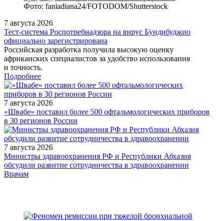
Фото: faniadiana24/FOTODOM/Shutterstock
7 августа 2026
Тест‑система Роспотребнадзора на вирус Бундибуджио
официально зарегистрирована
Российская разработка получила высокую оценку
африканских специалистов за удобство использования
и точность.
Подробнее
7 августа 2026
«Швабе» поставил более 500 офтальмологических приборов
в 30 регионов России
7 августа 2026
Министры здравоохранения РФ и Республики Абхазия
обсудили развитие сотрудничества в здравоохранении
/doctor/gastroenterology/pechen-kak-organ-mishen-chem-my-
Врачам
mozhem-pomoch-patsientu/