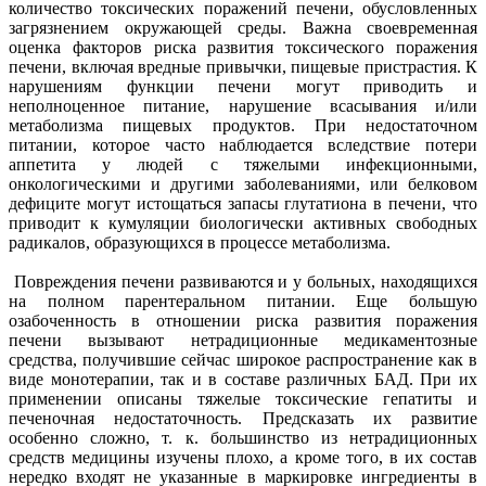
количество токсических поражений печени, обусловленных
загрязнением окружающей среды. Важна своевременная
оценка факторов риска развития токсического поражения
печени, включая вредные привычки, пищевые пристрастия. К
нарушениям функции печени могут приводить и
неполноценное питание, нарушение всасывания и/или
метаболизма пищевых продуктов. При недостаточном
питании, которое часто наблюдается вследствие потери
аппетита у людей с тяжелыми инфекционными,
онкологическими и другими заболеваниями, или белковом
дефиците могут истощаться запасы глутатиона в печени, что
приводит к кумуляции биологически активных свободных
радикалов, образующихся в процессе метаболизма.
Повреждения печени развиваются и у больных, находящихся
на полном парентеральном питании. Еще большую
озабоченность в отношении риска развития поражения
печени вызывают нетрадиционные медикаментозные
средства, получившие сейчас широкое распространение как в
виде монотерапии, так и в составе различных БАД. При их
применении описаны тяжелые токсические гепатиты и
печеночная недостаточность. Предсказать их развитие
особенно сложно, т. к. большинство из нетрадиционных
средств медицины изучены плохо, а кроме того, в их состав
нередко входят не указанные в маркировке ингредиенты в