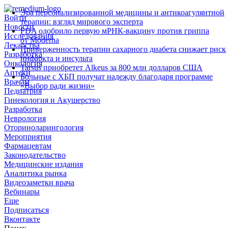
Эра персонализированной медицины и антикоагулянтной
Войти
терапии: взгляд мирового эксперта
Новости
FDA одобрило первую мРНК‑вакцину против гриппа
Исследования
от Moderna
Лекарства
Приверженность терапии сахарного диабета снижает риск
Разработка
инфаркта и инсульта
Онкология
Tarsus приобретет Alkeus за 800 млн долларов США
Аптеки
Больные с ХБП получат надежду благодаря программе
Врачам
«Выбор ради жизни»
Педиатрия
Гинекология и Акушерство
Разработка
Неврология
Оториноларингология
Мероприятия
Фармацевтам
Законодательство
Медицинские издания
Аналитика рынка
Видеозаметки врача
Вебинары
Еще
Подписаться
Вконтакте