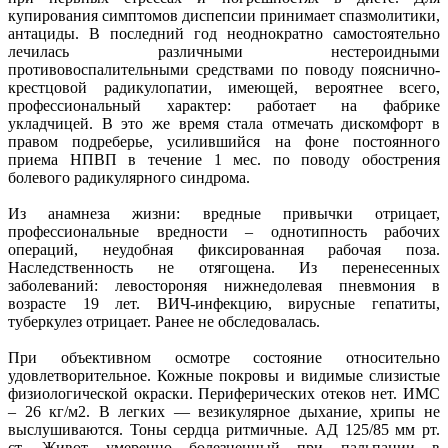
купирования симптомов диспепсии принимает спазмолитики,
антациды. В последний год неоднократно самостоятельно
лечилась различными нестероидными
противовоспалительными средствами по поводу пояснично-
крестцовой радикулопатии, имеющей, вероятнее всего,
профессиональный характер: работает на фабрике
укладчицей. В это же время стала отмечать дискомфорт в
правом подреберье, усилившийся на фоне постоянного
приема НПВП в течение 1 мес. по поводу обострения
болевого радикулярного синдрома.
Из анамнеза жизни: вредные привычки отрицает,
профессиональные вредности – однотипность рабочих
операций, неудобная фиксированная рабочая поза.
Наследственность не отягощена. Из перенесенных
заболеваний: левостороняя нижнедолевая пневмония в
возрасте 19 лет. ВИЧ-инфекцию, вирусные гепатиты,
туберкулез отрицает. Ранее не обследовалась.
При объективном осмотре состояние относительно
удовлетворительное. Кожные покровы и видимые слизистые
физиологической окраски. Периферических отеков нет. ИМС
– 26 кг/м2. В легких — везикулярное дыхание, хрипы не
выслушиваются. Тоны сердца ритмичные. АД 125/85 мм рт.
ст. Живот умеренно болезненный при пальпации в