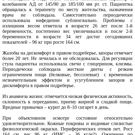
колебанием АД от 145/90 до 185/100 мм рт. ст. Пациентка
обращалась к терапевту по месту жительства, назначения
врача не соблюдала. Самостоятельно периодически
использовала нифедипин сублингвально. Проблемы с
излишним весом отметила в возрасте 26 лет после 1-й
беременности, постепенно вес увеличивался и после 2-й
беременности в возрасте 34 лет достиг сегодняшних
показателей – 96 кг при росте 164 см.
Жалобы на дискомфорт в правом подреберье, запоры отмечает
более 20 лет. Не лечилась и не обследовалась. Для регуляции
стула пациентка использовала свечи с глицерином, клизмы.
Периодически соблюдала жесткие диеты с резким
ограничением пищи (белковые, бессолевые) с временным
незначительным эффектом и усугублением запоров и
дискомфорта в правом подреберье.
Из анамнеза жизни: отмечается низкая физическая активность,
склонность к перееданию, приему жирной и сладкой пищи.
Вредные привычки – курит до 8–10 сигарет в день.
При объективном осмотре состояние относительно
удовлетворительное. Кожные покровы и видимые слизистые
физиологической окраски. Периферических отеков нет. Рост
164 см, вес 96 кг (ИМС – 36 кг/м2). Ожирение по