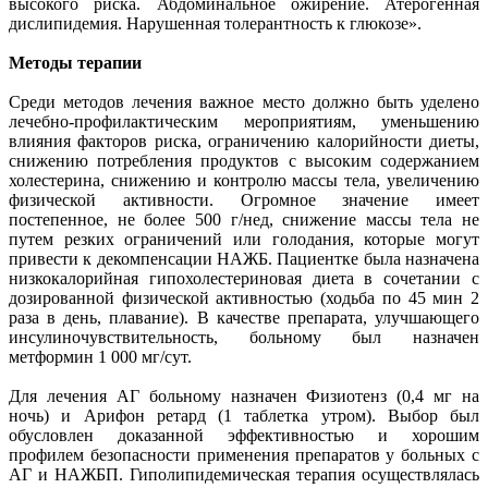
высокого риска. Абдоминальное ожирение. Атерогенная
дислипидемия. Нарушенная толерантность к глюкозе».
Методы терапии
Среди методов лечения важное место должно быть уделено
лечебно-профилактическим мероприятиям, уменьшению
влияния факторов риска, ограничению калорийности диеты,
снижению потребления продуктов с высоким содержанием
холестерина, снижению и контролю массы тела, увеличению
физической активности. Огромное значение имеет
постепенное, не более 500 г/нед, снижение массы тела не
путем резких ограничений или голодания, которые могут
привести к декомпенсации НАЖБ. Пациентке была назначена
низкокалорийная гипохолестериновая диета в сочетании с
дозированной физической активностью (ходьба по 45 мин 2
раза в день, плавание). В качестве препарата, улучшающего
инсулиночувствительность, больному был назначен
метформин 1 000 мг/сут.
Для лечения АГ больному назначен Физиотенз (0,4 мг на
ночь) и Арифон ретард (1 таблетка утром). Выбор был
обусловлен доказанной эффективностью и хорошим
профилем безопасности применения препаратов у больных с
АГ и НАЖБП. Гиполипидемическая терапия осуществлялась