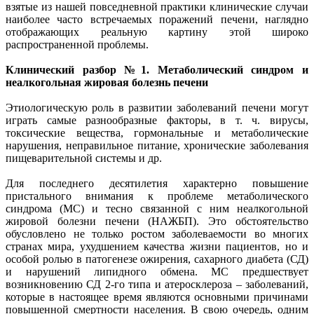
взятые из нашей повседневной практики клинические случаи
наиболее часто встречаемых поражений печени, наглядно
отображающих реальную картину этой широко
распространенной проблемы.
Клинический разбор №1. Метаболический синдром и
неалкогольная жировая болезнь печени
Этиологическую роль в развитии заболеваний печени могут
играть самые разнообразные факторы, в т. ч. вирусы,
токсические вещества, гормональные и метаболические
нарушения, неправильное питание, хронические заболевания
пищеварительной системы и др.
Для последнего десятилетия характерно повышение
пристального внимания к проблеме метаболического
синдрома (МС) и тесно связанной с ним неалкогольной
жировой болезни печени (НАЖБП). Это обстоятельство
обусловлено не только ростом заболеваемости во многих
странах мира, ухудшением качества жизни пациентов, но и
особой ролью в патогенезе ожирения, сахарного диабета (СД)
и нарушений липидного обмена. МС предшествует
возникновению СД 2-го типа и атеросклероза – заболеваний,
которые в настоящее время являются основными причинами
повышенной смертности населения. В свою очередь, одним