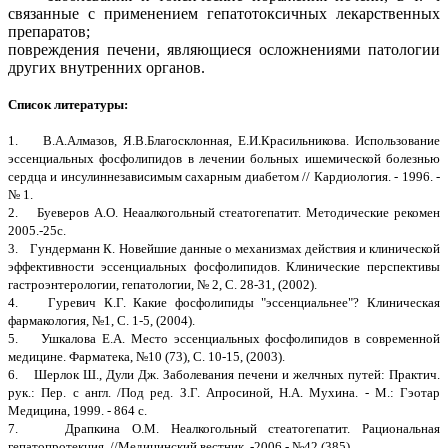
связанные с применением гепатотоксичных лекарственных
препаратов;
повреждения печени, являющиеся осложнениями патологии
других внутренних органов.
Список литературы:
1. В.А.Алмазов, Я.В.Благосклонная, Е.И.Красильникова. Использование
эссенциальных фосфолипидов в лечении больных ишемической болезнью
сердца и инсулиннезависимым сахарным диабетом // Кардиология. - 1996. -
№ 1.
2. Буеверов А.О. Неаалкогольный стеатогепатит. Методические рекомен
2005.-25с.
3. Гундерманн К. Новейшие данные о механизмах действия и клинической
эффективности эссенциальных фосфолипидов. Клинические перспективы
гастроэнтерологии, гепатологии, № 2, С. 28-31, (2002).
4. Гуревич К.Г. Какие фосфолипиды "эссенциальнее"? Клиническая
фармакология, №1, С. 1-5, (2004).
5. Ушкалова Е.А. Место эссенциальных фосфолипидов в современной
медицине. Фарматека, №10 (73), С. 10-15, (2003).
6. Шерлок Ш., Дули Дж. Заболевания печени и желчных путей: Практич.
рук.: Пер. с англ. /Под ред. З.Г. Апросиной, Н.А. Мухина. - М.: Гэотар
Медицина, 1999. - 864 с.
7. Драпкина О.М. Неалкогольный стеатогепатит. Рациональная
гепатопротекция. //Медицинский вестник. -2006.- №42 (385).