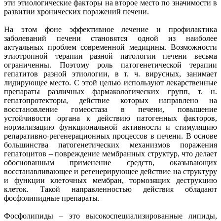
эти этиологические факторы на второе место по значимости в
развитии хронических поражений печени.
На этом фоне эффективное лечение и профилактика
заболеваний печени становятся одной из наиболее
актуальных проблем современной медицины. Возможности
этиотропной терапии разной патологии печени весьма
ограниченны. Поэтому роль патогенетической терапии
гепатитов разной этиологии, в т. ч. вирусных, занимает
лидирующее место. С этой целью используют лекарственные
препараты различных фармакологических групп, т. н.
гепатопротекторы, действие которых направлено на
восстановление гомеостаза в печени, повышение
устойчивости органа к действию патогенных факторов,
нормализацию функциональной активности и стимуляцию
репаративно-регенерационных процессов в печени. В основе
большинства патогенетических механизмов поражения
гепатоцитов – повреждение мембранных структур, что делает
обоснованным применение средств, оказывающих
восстанавливающее и регенерирующее действие на структуру
и функции клеточных мембран, тормозящих деструкцию
клеток. Такой направленностью действия обладают
фосфолипидные препараты.
Фосфолипиды – это высокоспециализированные липиды,