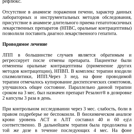
рефлюкс.
Отсутствие в анамнезе поражения печени, характер данных
лабораторных и инструментальных методов обследования,
присутствие в анамнезе длительного приема гепатотоксичных
лекарственных препаратов (НПВС, оральные контрацептивы)
позволили поставить диагноз лекарственного гепатита.
Проводимое лечение
ЛПП в большинстве случаев является обратимым и
регрессирует после отмены препарата. Пациентке были
отменены оральные контрацептивы (применение других
методов контрацепции), НПВП. В комплекс терапии входили
спазмолитики, ИПП.Через 3 нед. на фоне проводимой
терапии отмечалось купирование диспепсических симптомов,
улучшилось общее состояние. Параллельно данной терапии
сроком на 3 мес. был назначен препарат Резалют® в дозировке
2 капсулы 3 раза в день.
При контрольном исследовании через 3 мес. слабость, боли в
правом подреберье не беспокоили. В биохимическом анализе
крови уровень АСТ и АЛТ составил 40 и 60 ед\л
соответственно. В дальнейшем терапия была продолжена в
той же дозе в течение последующих 4 мес. На фоне