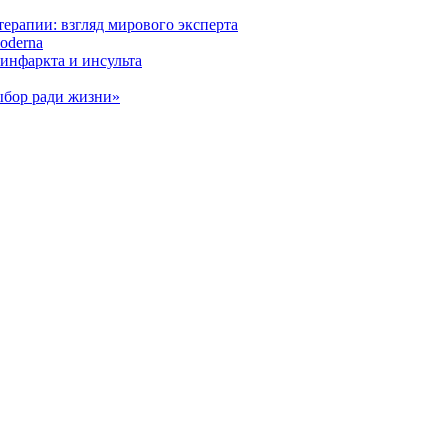
ерапии: взгляд мирового эксперта
oderna
инфаркта и инсульта
ыбор ради жизни»