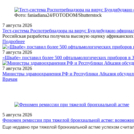
Фото: faniadiana24/FOTODOM/Shutterstock
7 августа 2026
Тест‑система Роспотребнадзора на вирус Бундибуджио официа
Российская разработка получила высокую оценку африканских 
Подробнее
7 августа 2026
«Швабе» поставил более 500 офтальмологических приборов в 
7 августа 2026
Министры здравоохранения РФ и Республики Абхазия обсудили
/doctor/endocrinology/ozhirenie_i_sakharnyy_diabet_18/Inektsionnye
Врачам
5 августа 2026
Феномен ремиссии при тяжелой бронхиальной астме: возможн
Еще недавно при тяжелой бронхиальной астме успехом считал