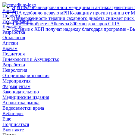
Эра персонализированной медицины и антикоагулянтной т
Войти
FDA одобрило первую мРНК‑вакцину против гриппа от M
Новости
Приверженность терапии сахарного диабета снижает риск 
Исследования
Tarsus приобретет Alkeus за 800 млн долларов США
Лекарства
Больные с ХБП получат надежду благодаря программе «В
Разработка
Онкология
Аптеки
Врачам
Педиатрия
Гинекология и Акушерство
Разработка
Неврология
Оториноларингология
Мероприятия
Фармацевтам
Законодательство
Медицинские издания
Аналитика рынка
Видеозаметки врача
Вебинары
Еще
Подписаться
Вконтакте