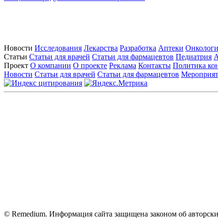
Новости
Исследования
Лекарства
Разработка
Аптеки
Онкологи
Статьи
Статьи для врачей
Статьи для фармацевтов
Педиатрия
А
Проект
О компании
О проекте
Реклама
Контакты
Политика ко
Новости
Статьи для врачей
Статьи для фармацевтов
Мероприя
Контактны
На сайте испол
Вся информация, размещенная на веб-сайте, предна
только для медицинских и фармацевтических специа
о применении предс
© Remedium. Информация сайта защищена законом об авторски