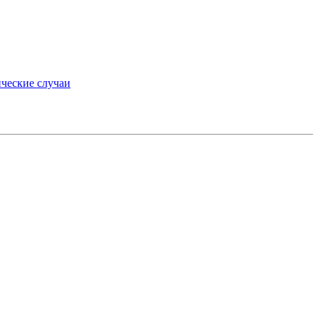
ческие случаи
»
medium.ru
вторские права.
препаратах, отпускаемых по рецепту, предназначена
 пациентами для принятия самостоятельного решения
консультации врача.