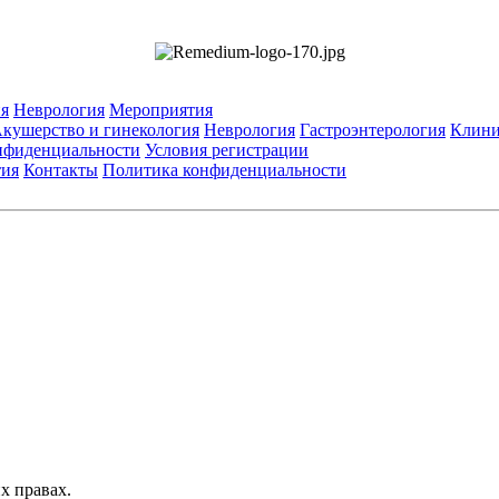
я
Неврология
Мероприятия
кушерство и гинекология
Неврология
Гастроэнтерология
Клини
нфиденциальности
Условия регистрации
тия
Контакты
Политика конфиденциальности
Общество с ограниченной ответственностью «ГРУППА РЕМЕДИУМ
Адрес местонахождения: 105082, г. Москва, ул. Бакунинская, д. 71
ОГРН: 1067746819470 ИНН: 7701669956
е данные: Телефон:
+7 (495) 780-34-25
| Электронная почта:
reklama@re
ьзуются изображения по лицензии Shutterstock/FOTODOM, соблюдаются а
значена исключительно для работников здравоохранения. Информация о 
листов. Информация, содержащаяся на сайте, не должна использоваться
тавленных лекарственных препаратов и не может служить заменой очной 
х правах.