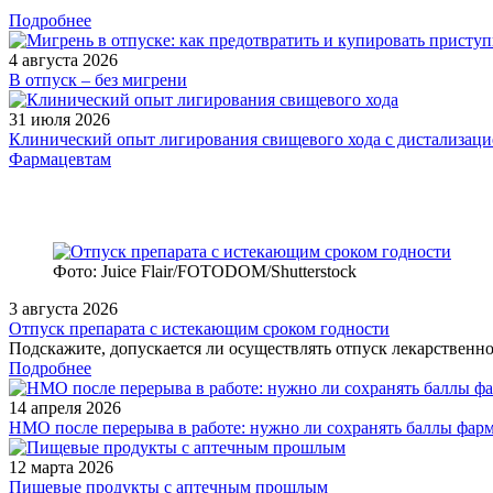
Подробнее
4 августа 2026
В отпуск – без мигрени
31 июля 2026
Клинический опыт лигирования свищевого хода с дистализацие
Фармацевтам
Фото: Juice Flair/FOTODOM/Shutterstoсk
3 августа 2026
Отпуск препарата с истекающим сроком годности
Подскажите, допускается ли осуществлять отпуск лекарственног
Подробнее
14 апреля 2026
НМО после перерыва в работе: нужно ли сохранять баллы фар
12 марта 2026
Пищевые продукты с аптечным прошлым