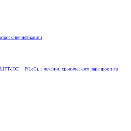
вопросы верификации
LIFT-IOD + FiLaC), в лечении хронического парапроктита