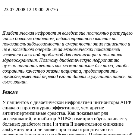
23.07.2008 12:19:00
20776
Диабетическая нефропатия вследствие постоянно растущего
числа больных диабетом, неблагоприятного влияния на
показатель заболеваемости и смертности этих пациентов и
не в последнюю очередь из-за экономических показателей
является сложной проблемой для организации и политики
здравоохранения. Поэтому диабетическую нефропатию
нужно начинать лечить как можно раньше для того, чтобы
сохранить качество жизни пациента, предотвратить
преждевременный перевод его на диализ и улучшить шансы на
выживании.
Резюме
У пациентов с диабетической нефропатией ингибиторы АПФ
снижают протеинурию эффективнее, чем другие
антигипертензивные средства. Как показывает ряд
исследований, ингибитор АПРФ рамиприл обуславливает у
больных диабетом типа I и типа II значительное снижение
альбуминурии и не влияет при этом отрицательно на
почечную функцию и на обмен глюкозы. Нефропротективный