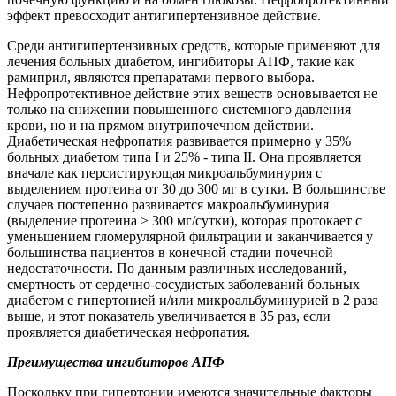
эффект превосходит антигипертензивное действие.
Среди антигипертензивных средств, которые применяют для
лечения больных диабетом, ингибиторы АПФ, такие как
рамиприл, являются препаратами первого выбора.
Нефропротективное действие этих веществ основывается не
только на снижении повышенного системного давления
крови, но и на прямом внутрипочечном действии.
Диабетическая нефропатия развивается примерно у 35%
больных диабетом типа I и 25% - типа II. Она проявляется
вначале как персистирующая микроальбуминурия с
выделением протеина от 30 до 300 мг в сутки. В большинстве
случаев постепенно развивается макроальбуминурия
(выделение протеина > 300 мг/сутки), которая протокает с
уменьшением гломерулярной фильтрации и заканчивается у
большинства пациентов в конечной стадии почечной
недостаточности. По данным различных исследований,
смертность от сердечно-сосудистых заболеваний больных
диабетом с гипертонией и/или микроальбуминурией в 2 раза
выше, и этот показатель увеличивается в 35 раз, если
проявляется диабетическая нефропатия.
Преимущества ингибиторов АПФ
Поскольку при гипертонии имеются значительные факторы