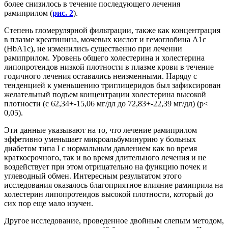
более снизилось в течение последующего лечения
рамиприлом (
рис. 2
).
Степень гломерулярной фильтрации, также как концентрация
в плазме креатинина, мочевых кислот и гемоглобина А1с
(HbA1c), не изменились существенно при лечении
рамиприлом. Уровень общего холестерина и холестерина
липопротеидов низкой плотности в плазме крови в течение
годичного лечения оставались неизменными. Наряду с
тенденцией к уменьшению триглицеридов был зафиксирован
желательный подъем концентрации холестерина высокой
плотности (с 62,34+-15,06 мг/дл до 72,83+-22,39 мг/дл) (p<
0,05).
Эти данные указывают на то, что лечение рамиприлом
эффетивно уменьшает микроальбуминурию у больных
диабетом типа I с нормальным давлением как во время
краткосрочного, так и во время длительного лечения и не
воздействует при этом отрицательно на функцию почек и
углеводный обмен. Интересным результатом этого
исследования оказалось благоприятное влияние рамиприла на
холестерин липопротеидов высокой плотности, который до
сих пор еще мало изучен.
Другое исследование, проведенное двойным слепым методом,