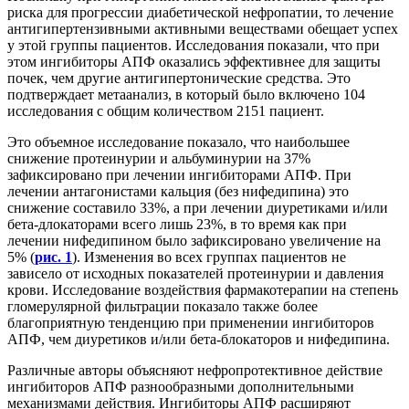
риска для прогрессии диабетической нефропатии, то лечение
антигипертензивными активными веществами обещает успех
у этой группы пациентов. Исследования показали, что при
этом ингибиторы АПФ оказались эффективнее для защиты
почек, чем другие антигипертонические средства. Это
подтверждает метаанализ, в который было включено 104
исследования с общим количеством 2151 пациент.
Это объемное исследование показало, что наибольшее
снижение протеинурии и альбуминурии на 37%
зафиксировано при лечении ингибиторами АПФ. При
лечении антагонистами кальция (без нифедипина) это
снижение составило 33%, а при лечении диуретиками и/или
бета-длокаторами всего лишь 23%, в то время как при
лечении нифедипином было зафиксировано увеличение на
5% (
рис. 1
). Изменения во всех группах пациентов не
зависело от исходных показателей протеинурии и давления
крови. Исследование воздействия фармакотерапии на степень
гломерулярной фильтрации показало также более
благоприятную тенденцию при применении ингибиторов
АПФ, чем диуретиков и/или бета-блокаторов и нифедипина.
Различные авторы объясняют нефропротективное действие
ингибиторов АПФ разнообразными дополнительными
механизмами действия. Ингибиторы АПФ расширяют