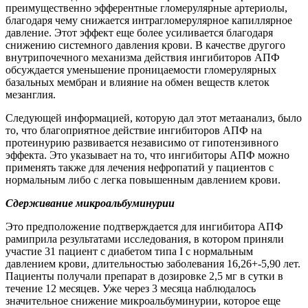
преимущественно эфферентные гломерулярные артериолы,
благодаря чему снижается интрагломерулярное капиллярное
давление. Этот эффект еще более усиливается благодаря
снижению системного давления крови. В качестве другого
внутрипочечного механизма действия ингибиторов АПФ
обсуждается уменьшение проницаемости гломерулярных
базальных мембран и влияние на обмен веществ клеток
мезанглия.
Следующей информацией, которую дал этот метаанализ, было
то, что благоприятное действие ингибиторов АПФ на
протеинурию развивается независимо от гипотензивного
эффекта. Это указывает на то, что ингибиторы АПФ можно
применять также для лечения нефропатий у пациентов с
нормальным либо с легка повышенным давлением крови.
Сдерживание микроальбуминурии
Это предположение подтверждается для ингибитора АПФ
рамиприла результатами исследования, в котором приняли
участие 31 пациент с диабетом типа I с нормальным
давлением крови, длительностью заболевания 16,26+-5,90 лет.
Пациенты получали препарат в дозировке 2,5 мг в сутки в
течение 12 месяцев. Уже через 3 месяца наблюдалось
значительное снижение микроальбуминурии, которое еще