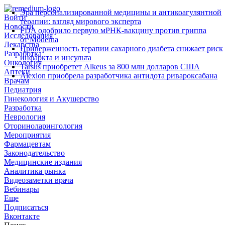
Эра персонализированной медицины и антикоагулянтной
Войти
терапии: взгляд мирового эксперта
Новости
FDA одобрило первую мРНК‑вакцину против гриппа
Исследования
от Moderna
Лекарства
Приверженность терапии сахарного диабета снижает риск
Разработка
инфаркта и инсульта
Онкология
Tarsus приобретет Alkeus за 800 млн долларов США
Аптеки
Alexion приобрела разработчика антидота ривароксабана
Врачам
Педиатрия
Гинекология и Акушерство
Разработка
Неврология
Оториноларингология
Мероприятия
Фармацевтам
Законодательство
Медицинские издания
Аналитика рынка
Видеозаметки врача
Вебинары
Еще
Подписаться
Вконтакте