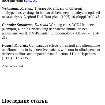
протеинурии (
рис. 3
).
Weidmann, P., et al.:
Therapeutic efficacy of different
antihypertensive drugs in human diabetic nephropathy: an updated
meta-analysis. Nephrol Dial Transplant (1995) 10 (Suppl.9):39-45.
Gonzalez Sarmiento, E., et al.:
Wirkung eines ACE-Hemmers
(Ramipril) auf die Entwicklung der Mikroalbuminurie bei
normotensiven IDDM-Patienten. Endocrinologia 43(1996)7: 214-
218.
Fogari, R., et al.:
Comparative effects of ramipril and nitrendipine
on albuminuria in hypertensive patients with non-insulindependent
diabetes mellitus and impaired renal function. J Hum Hypertens
(1995)9: 131-135.
20-16-07-97-11.1
Последние статьи