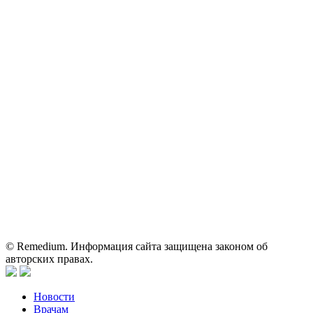
ОГРН: 1067746819470 ИНН: 7701669956
Контактные данные: Телефон:
+7 (495) 780-34-25
|
Электронная почта:
reklama@remedium.ru
На сайте используются изображения по лицензии
Shutterstock/FOTODOM, соблюдаются авторские права.
Вся информация, размещенная на веб-сайте, предназначена
исключительно для работников здравоохранения. Информация
о препаратах, отпускаемых по рецепту, предназначена только
для медицинских и фармацевтических специалистов.
Информация, содержащаяся на сайте, не должна использоваться
пациентами для принятия самостоятельного решения о
применении представленных лекарственных препаратов и не
может служить заменой очной консультации врача.
© Remedium. Информация сайта защищена законом об
авторских правах.
Новости
Врачам