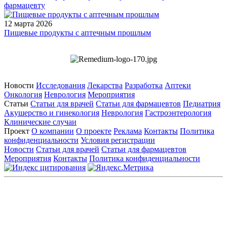
фармацевту
12 марта 2026
Пищевые продукты с аптечным прошлым
Новости
Исследования
Лекарства
Разработка
Аптеки
Онкология
Неврология
Мероприятия
Статьи
Статьи для врачей
Статьи для фармацевтов
Педиатрия
Акушерство и гинекология
Неврология
Гастроэнтерология
Клинические случаи
Проект
О компании
О проекте
Реклама
Контакты
Политика
конфиденциальности
Условия регистрации
Новости
Статьи для врачей
Статьи для фармацевтов
Мероприятия
Контакты
Политика конфиденциальности
Общество с ограниченной ответственностью «ГРУППА
РЕМЕДИУМ»
Адрес местонахождения: 105082, г. Москва, ул. Бакунинская, д.
71