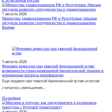
в 30 регионов России
7 августа 2026
Министры здравоохранения РФ и Республики Абхазия
обсудили развитие сотрудничества в здравоохранении
/doctor/endocrinology/diabeticheskaya-nefropatiya-dokazano-
Врачам
zashchitnoe-deystvie-ingibitora-apf/
5 августа 2026
Феномен ремиссии при тяжелой бронхиальной астме:
возможности генно-инженерной биологической терапии и
нерешенные вопросы верификации
Еще недавно при тяжелой бронхиальной астме успехом
считалось уменьшение...
Подробнее
4 августа 2026