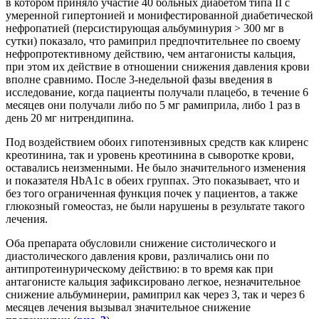
в котором приняло участие 40 больных диабетом типа II с
умеренной гипертонией и монифестированной диабетической
нефропатией (персистирующая альбуминурия > 300 мг в
сутки) показало, что рамиприл предпочтительнее по своему
нефропротективному действию, чем антагонисты кальция,
при этом их действие в отношении снижения давления крови
вполне сравнимо. После 3-недельной фазы введения в
исследование, когда пациенты получали плацебо, в течение 6
месяцев они получали либо по 5 мг рамиприла, либо 1 раз в
день 20 мг нитрендипина.
Под воздействием обоих гипотензивных средств как клиренс
креотинина, так и уровень креотинина в сыворотке крови,
оставались неизменными. Не было значительного изменения
и показателя HbA1c в обеих группах. Это показывает, что и
без того ограниченная функция почек у пациентов, а также
глюкозный гомеостаз, не были нарушены в результате такого
лечения.
Оба препарата обусловили снижение систолического и
диастолического давления крови, различались они по
антипротеинурическому действию: в то время как при
антагонисте кальция зафиксировано легкое, незначительное
снижение альбуминерии, рамиприл как через 3, так и через 6
месяцев лечения вызывал значительное снижение