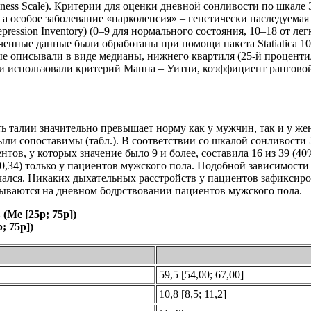
piness Scale). Критерии для оценки дневной сонливости по шкал
 а особое заболевание «нарколепсия» – генетически наследуемая 
pression Inventory) (0–9 для нормального состояния, 10–18 от л
ученные данные были обработаны при помощи пакета Statiatica 10
описывали в виде медианы, нижнего квартиля (25-й процентиль)
и использовали критерий Манна – Уитни, коэффициент рангово
ть талии значительно превышает норму как у мужчин, так и у 
ыли сопоставимы (табл.). В соответствии со шкалой сонливости
тов, у которых значение было 9 и более, составила 16 из 39 (4
(r = 0,34) только у пациентов мужского пола. Подобной зависимос
лся. Никаких дыхательных расстройств у пациентов зафиксирова
зываются на дневном бодрствовании пациентов мужского пола.
Me [25p; 75p])
p; 75p])
59,5 [54,00; 67,00]
10,8 [8,5; 11,2]