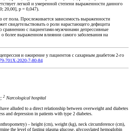
тветствует легкой и умеренной степени выраженности данного
 20,00], р = 0,047).
о от пола. Прослеживается зависимость выраженности
жет свидетельствовать о роли нарастающего дефицита
а по сравнению с пациентами-мужчинами депрессивные
и о более выраженном влиянии самого заболевания на
 депрессия и ожирение у пациентов с сахарным диабетом 2-го
2079-701X-2020-7-80-84
2
y;
Narcological hospital
t have alluded to a direct relationship between overweight and diabetes
ss and depression in patients with type 2 diabetes.
 (anthropometry) – height (cm), weight (kg), neck circumference (cm),
rmine the level of fasting plasma glucose, glycosylated hemoglobin