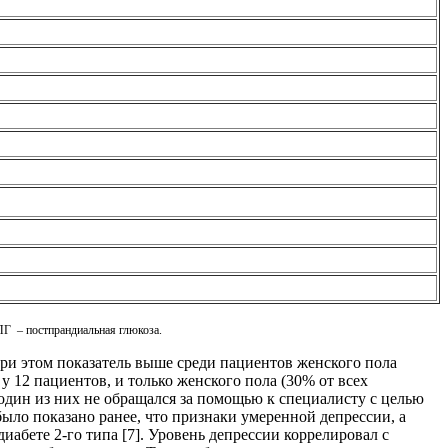
Г – постпрандиальная глюкоза.
при этом показатель выше среди пациентов женского пола
о у 12 пациентов, и только женского пола (30% от всех
и один из них не обращался за помощью к специалисту с целью
ыло показано ранее, что признаки умеренной депрессии, а
абете 2-го типа [7]. Уровень депрессии коррелировал с