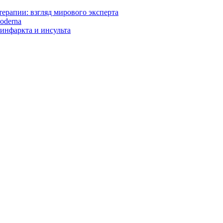
ерапии: взгляд мирового эксперта
oderna
инфаркта и инсульта