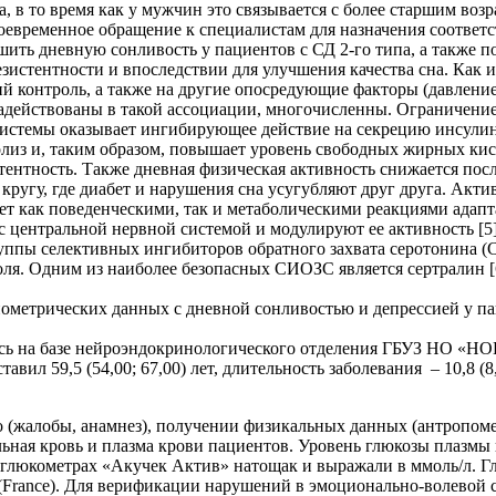
в то время как у мужчин это связывается с более старшим возра
воевременное обращение к специалистам для назначения соотв
шить дневную сонливость у пациентов с СД 2-го типа, а также 
стентности и впоследствии для улучшения качества сна. Как из
ий контроль, а также на другие опосредующие факторы (давлени
адействованы в такой ассоциации, многочисленны. Ограничени
истемы оказывает ингибирующее действие на секрецию инсулин
лиз и, таким образом, повышает уровень свободных жирных кис
нтность. Также дневная физическая активность снижается после
кругу, где диабет и нарушения сна усугубляют друг друга. Акти
ет как поведенческими, так и метаболическими реакциями адап
с центральной нервной системой и модулируют ее активность [5
уппы селективных ингибиторов обратного захвата серотонина 
оля. Одним из наиболее безопасных СИОЗС является сертралин [
пометрических данных с дневной сонливостью и депрессией у па
ь на базе нейроэндокринологического отделения ГБУЗ НО «НОК
вил 59,5 (54,00; 67,00) лет, длительность заболевания – 10,8 (8
(жалобы, анамнез), получении физикальных данных (антропометри
ельная кровь и плазма крови пациентов. Уровень глюкозы плазм
а глюкометрах «Акучек Актив» натощак и выражали в ммоль/л. 
France). Для верификации нарушений в эмоционально-волевой сф