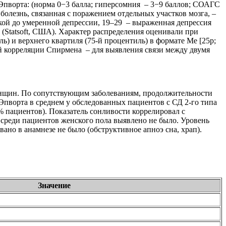
е Эпворта: (норма 0−3 балла; гиперсомния – 3−9 баллов; СОАГС
болезнь, связанная с поражением отдельных участков мозга, –
егкой до умеренной депрессии, 19–29 – выраженная депрессия
 (Statsoft, США). Характер распределения оценивали при
 и верхнего квартиля (75-й процентиль) в формате Мe [25p;
й корреляции Спирмена – для выявления связи между двумя
женщин. По сопутствующим заболеваниям, продолжительности
 Эпворта в среднем у обследованных пациентов с СД 2-го типа
0% пациентов). Показатель сонливости коррелировал с
ти среди пациентов женского пола выявлено не было. Уровень
но в анамнезе не было (обструктивное апноэ сна, храп).
Значение