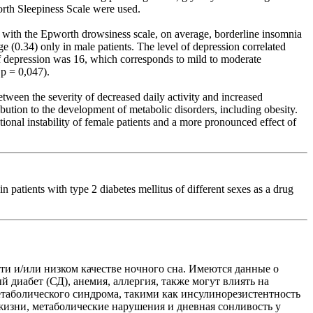
orth Sleepiness Scale were used.
ce with the Epworth drowsiness scale, on average, borderline insomnia
e (0.34) only in male patients. The level of depression correlated
 of depression was 16, which corresponds to mild to moderate
 p = 0,047).
tween the severity of decreased daily activity and increased
ibution to the development of metabolic disorders, including obesity.
ional instability of female patients and a more pronounced effect of
atients with type 2 diabetes mellitus of different sexes as a drug
и и/или низком качестве ночного сна. Имеются данные о
 диабет (СД), анемия, аллергия, также могут влиять на
етаболического синдрома, такими как инсулинорезистентность
 жизни, метаболические нарушения и дневная сонливость у