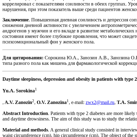
коррелировал с показателями сонливости в обеих группах. Уров
нарушения, при этом показатель выше среди пациентов женского п
Заключение
. Повышенная дневная сонливость и депрессия со
снижения дневной активности с увеличением антропометрическ
андрогенов у мужчин и его вкладе в развитие метаболических
состояния имеют более глубокие проявления, что может свидет
психоэмоциональный фон у женского пола.
Для цитирования:
Сорокина Ю.А., Занозин А.В., Занозина О.
типа разного пола как мишень для фармакологической коррекци
Daytime sleepiness, depression and obesity in patients with type 2 
1
Yu.A. Sorokina
2
1
,
A.V. Zanozin
,
O.V. Zanozina
, e-mail:
zwx2@mail.ru
,
T.A. Smi
Abstract Introduction
. Patients with type 2 diabetes are more likel
and daytime drowsiness. The aim of this study was to study the relatio
Material and methods
. A general clinical study consisted in interv
waist circumference (cm), hip circumference (cm). The object of the s