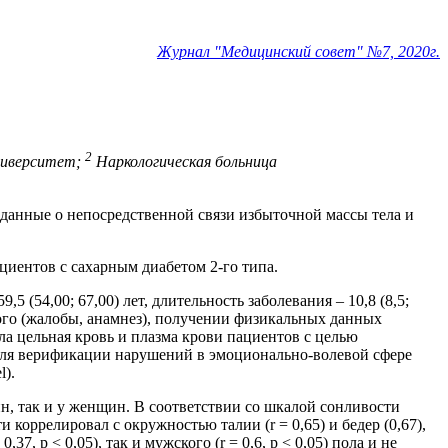
Журнал "Медицинский совет" №7, 2020г.
2
ниверситет;
Наркологическая больница
 данные о непосредственной связи избыточной массы тела и
циентов с сахарным диабетом 2-го типа.
(54,00; 67,00) лет, длительность заболевания – 10,8 (8,5;
ного (жалобы, анамнез), получении физикальных данных
ыла цельная кровь и плазма крови пациентов с целью
Для верификации нарушений в эмоционально-волевой сфере
l).
н, так и у женщин. В соответствии со шкалой сонливости
коррелировал с окружностью талии (r = 0,65) и бедер (0,67),
7, p < 0,05), так и мужского (r = 0,6, p < 0,05) пола и не