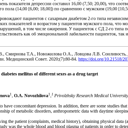
ень показателя депрессии составил 16,00 (7,50; 20,00), что соо
ола (14,00 [6,00; 18,00]) по сравнению с мужским (19,00 [10,50;
провождают пациентов с сахарным диабетом 2-го типа независим
их показателей и возрастом у пациентов мужского пола, что мо
 нарушений, в том числе ожирения. У пациенток с СД 2-го тип
ельствовать как об эмоциональной лабильности пациенток, так 
В., Смирнова Т.А., Новожилова О.А., Ловцова Л.В. Сонливость,
и. Медицинский Совет. 2020;(7):80-84.
https://doi.org/10.21518/
diabetes mellitus of different sexes as a drug target
1
1
1
rnova
,
O.A. Novozhilova
,
Privolzhsky Research Medical Universit
y to have concomitant depression. In addition, there are some studies tha
nship of metabolic disorders, anthropometric data with daytime sleepine
iewing the patient (complaints, medical history), obtaining physical data
tudy was the whole blood and blood plasma of patients in order to dete