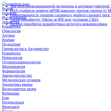
Эра персонализированной медицины и антикоагулянтной т
Войти
FDA одобрило первую мРНК‑вакцину против гриппа от M
Новости
Приверженность терапии сахарного диабета снижает риск 
Исследования
Tarsus приобретет Alkeus за 800 млн долларов США
Лекарства
Alexion приобрела разработчика антидота ривароксабана
Разработка
Онкология
Аптеки
Врачам
Педиатрия
Гинекология и Акушерство
Разработка
Неврология
Оториноларингология
Мероприятия
Фармацевтам
Законодательство
Медицинские издания
Аналитика рынка
Видеозаметки врача
Вебинары
Еще
Подписаться
Вконтакте