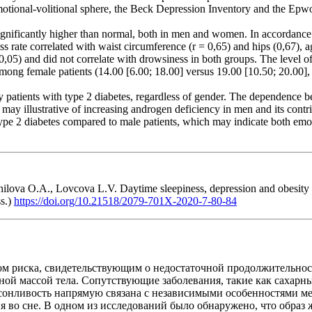
emotional-volitional sphere, the Beck Depression Inventory and the Epw
is significantly higher than normal, both in men and women. In accordan
 rate correlated with waist circumference (r = 0,65) and hips (0,67), ag
< 0,05) and did not correlate with drowsiness in both groups. The level
among female patients (14.00 [6.00; 18.00] versus 19.00 [10.50; 20.00],
patients with type 2 diabetes, regardless of gender. The dependence be
may illustrative of increasing androgen deficiency in men and its contr
type 2 diabetes compared to male patients, which may indicate both emot
va O.A., Lovcova L.V. Daytime sleepiness, depression and obesity in p
ss.)
https://doi.org/10.21518/2079-701X-2020-7-80-84
м риска, свидетельствующим о недостаточной продолжительност
ой массой тела. Сопутствующие заболевания, такие как сахарный
я сонливость напрямую связана с независимыми особенностями м
я во сне. В одном из исследований было обнаружено, что образ