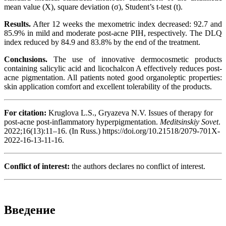
mean value (X), square deviation (σ), Student’s t-test (t).
Results.
After 12 weeks the mexometric index decreased: 92.7 and
85.9% in mild and moderate post-acne PIH, respectively. The DLQ
index reduced by 84.9 and 83.8% by the end of the treatment.
Conclusions.
The use of innovative dermocosmetic products
containing salicylic acid and licochalcon A effectively reduces post-
acne pigmentation. All patients noted good organoleptic properties:
skin application comfort and excellent tolerability of the products.
For citation:
Kruglova L.S., Gryazeva N.V. Issues of therapy for
post-acne post-inflammatory hyperpigmentation.
Meditsinskiy Sovet
.
2022;16(13):11–16. (In Russ.) https://doi.org/10.21518/2079-701X-
2022-16-13-11-16.
Conflict of interest:
the authors declares no conflict of interest.
Введение