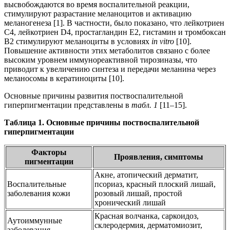
высвобождаются во время воспалительной реакции,
стимулируют разрастание меланоцитов и активацию
меланогенеза [1]. В частности, было показано, что лейкотриен
C4, лейкотриен D4, простагландин E2, гистамин и тромбоксан
В2 стимулируют меланоциты в условиях
in vitro
[10].
Повышение активности этих метаболитов связано с более
высоким уровнем иммунореактивной тирозиназы, что
приводит к увеличению синтеза и передачи меланина через
меланосомы в кератиноциты [10].
Основные причины развития поствоспалительной
гиперпигментации представлены в
табл. 1
[11–15].
Таблица 1. Основные причины поствоспалительной
гиперпигментации
Факторы
Проявления, симптомы
пигментации
Акне, атопический дерматит,
Воспалительные
псориаз, красный плоский лишай,
заболевания кожи
розовый лишай, простой
хронический лишай
Красная волчанка, саркоидоз,
Аутоиммунные
склеродермия, дерматомиозит,
заболевания