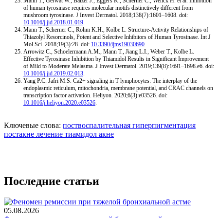
Mann T., Gerwat W., Batzer J., Eggers K., Scherner C., Wenck H. et al. Inhibition
of human tyrosinase requires molecular motifs distinctively different from
mushroom tyrosinase. J Invest Dermatol. 2018;138(7):1601–1608. doi:
10.1016/j.jid.2018.01.019
.
Mann T., Scherner C., Röhm K.H., Kolbe L. Structure-Activity Relationships of
Thiazolyl Resorcinols, Potent and Selective Inhibitors of Human Tyrosinase. Int J
Mol Sci. 2018;19(3):28. doi:
10.3390/ijms19030690
.
Arrowitz C., Schoelermann A.M., Mann T., Jiang L.I., Weber T., Kolbe L.
Effective Tyrosinase Inhibition by Thiamidol Results in Significant Improvement
of Mild to Moderate Melasma. J Invest Dermatol. 2019;139(8):1691–1698.e6. doi:
10.1016/j.jid.2019.02.013
.
Yang P.C. Jafri M.S. Ca2+ signaling in T lymphocytes: The interplay of the
endoplasmic reticulum, mitochondria, membrane potential, and CRAC channels on
transcription factor activation. Heliyon. 2020;6(3):e03526. doi:
10.1016/j.heliyon.2020.e03526
.
Ключевые слова:
поствоспалительная гиперпигментация
постакне
лечение
тиамидол
акне
Последние статьи
05.08.2026