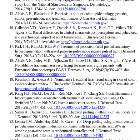
study from the National Skin Centre in Singapore. Dermatology.
2014;229(3):174–182. doi:
10.1159/000362596
.
Alexis A.F., Blackcloud P. Psoriasis in skin of color: epidemiology, genetics,
clinical presentation, and treatment nuances. J Clin Aesthet Dermatol.
2014;7(11):16–24. Available at:
https://www.ncbi.nlm.nih.gov/
.
Callender V.D., Alexis A.F., Daniels S.R., Kawata A.K., Burk C.T., Wilcox T.K.,
Taylor S.C. Racial differences in clinical characteristics, perceptions and behaviors,
and psychosocial impact of adult female acne. J Clin Aesthet Dermatol.
2014;7(7):19–31. Available at:
https://pubmed.ncbi.nlm.nih.gov/
.
Park J.H., Kim J.I., Kim W.S. Treatment of persistent facial postinflammatory
hyperpigmentation with novel pulse-in-pulse mode intense pulsed light. Dermatol
Surg. 2016;42(2):218–224. doi:
10.1097/DSS.0000000000000627
.
Alexis A.F., Coley M.K., Nijhawan R.I., Luke J.D., Shah S.K., Argobi Y.A. et al.
Nonablative fractional laser resurfacing for acne scarring in patients with
Fitzpatrick skin phototypes IV–VI. Dermatol Surg. 2016;42(3):392–402. doi:
10.1097/DSS.0000000000000640
.
Kaushik S.B., Alexis A.F. Nonablative fractional laser resurfacing in skin of color:
evidence-based review. J Clin Aesthet Dermatol. 2017;10(6):51–67. Available at:
https://pubmed.ncbi.nlm.nih.gov/
.
Kang H.J., Na J.I., Lee J.H., Roh M.R., Ko J.Y., Chang S.E. Postinflammatory
hyperpigmentation associated with treatment of solar lentigines using a Q-
Switched 532-nm Nd: YAG laser: a multicenter survey. J Dermatol Treat.
2017;28(5):447–451. doi:
10.1080/09546634.2016.1254330
.
Salam A., Dadzie O.E., Galadari H. Chemical peeling in ethnic skin: an update. Br
J Dermatol. 2013;169(Suppl. 3):82–90. doi:
10.1111/bjd.12535
.
Leheta T.M., Abdel Hay R.M., El Garem Y.F. Deep peeling using phenol versus
percutaneous collagen induction combined with trichloroacetic acid 20% in
atrophic post-acne scars; a randomized controlled trial. J Dermatol Treat.
2014;25(2):130–136. doi:
10.3109/09546634.2012.674192
.