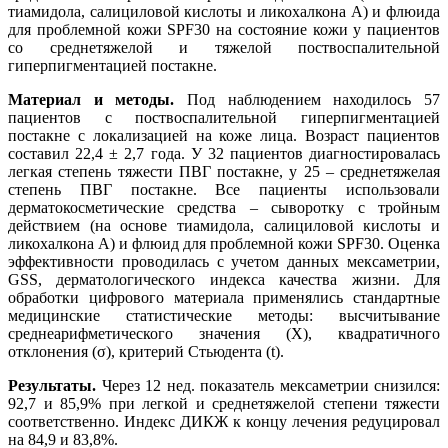
тиамидола, салициловой кислоты и ликохалкона А) и флюида
для проблемной кожи SPF30 на состояние кожи у пациентов
со среднетяжелой и тяжелой поствоспалительной
гиперпигментацией постакне.
Материал и методы.
Под наблюдением находилось 57
пациентов с поствоспалительной гиперпигментацией
постакне с локализацией на коже лица. Возраст пациентов
составил 22,4 ± 2,7 года. У 32 пациентов диагностировалась
легкая степень тяжести ПВГ постакне, у 25 – среднетяжелая
степень ПВГ постакне. Все пациенты использовали
дерматокосметические средства – сыворотку с тройным
действием (на основе тиамидола, салициловой кислоты и
ликохалкона А) и флюид для проблемной кожи SPF30. Оценка
эффективности проводилась с учетом данных мексаметрии,
GSS, дерматологического индекса качества жизни. Для
обработки цифрового материала применялись стандартные
медицинские статистические методы: высчитывание
среднеарифметического значения (Х), квадратичного
отклонения (σ), критерий Стьюдента (t).
Результаты.
Через 12 нед. показатель мексаметрии снизился:
92,7 и 85,9% при легкой и среднетяжелой степени тяжести
соответственно. Индекс ДИКЖ к концу лечения редуцировал
на 84,9 и 83,8%.