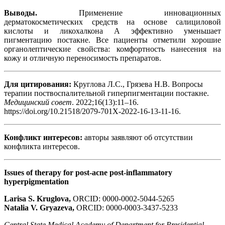
Выводы.
Применение инновационных
дерматокосметических средств на основе салициловой
кислоты и ликохалкона А эффективно уменьшает
пигментацию постакне. Все пациенты отметили хорошие
органолептические свойства: комфортность нанесения на
кожу и отличную переносимость препаратов.
Для цитирования:
Круглова Л.С., Грязева Н.В. Вопросы
терапии поствоспалительной гиперпигментации постакне.
Медицинский совет
. 2022;16(13):11–16.
https://doi.org/10.21518/2079-701X-2022-16-13-11-16.
Конфликт интересов:
авторы заявляют об отсутствии
конфликта интересов.
Issues of therapy for post-acne post-inflammatory
hyperpigmentation
Larisa S. Kruglova,
ORCID: 0000-0002-5044-5265
Natalia V. Gryazeva,
ORCID: 0000-0003-3437-5233
Central State Medical Academy of Department for Presidential