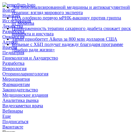
Эра персонализированной медицины и антикоагулянтной
Войти
терапии: взгляд мирового эксперта
Новости
FDA одобрило первую мРНК‑вакцину против гриппа
Исследования
от Moderna
Лекарства
Приверженность терапии сахарного диабета снижает риск
Разработка
инфаркта и инсульта
Онкология
Tarsus приобретет Alkeus за 800 млн долларов США
Аптеки
Больные с ХБП получат надежду благодаря программе
Врачам
«Выбор ради жизни»
Педиатрия
Гинекология и Акушерство
Разработка
Неврология
Оториноларингология
Мероприятия
Фармацевтам
Законодательство
Медицинские издания
Аналитика рынка
Видеозаметки врача
Вебинары
Еще
Подписаться
Вконтакте