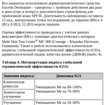
Все пациенты использовали дерматокосметические средства
Eucerin Dermopure – сыворотку с тройным действием два раза
в день (утро и вечер) и дополнительно утром флюид для
проблемной кожи SPF30. Длительность наблюдения составила
12 нед., контрольные точки исследования: до терапии (В0) и 4
(В1), 8 (В2), 12 (В3) недель терапии.
Оценка эффективности проводилась с учетом данных
мексаметрии (Ме) с помощью диагностического аппарата
®
Multi Skin Test Center
MC 900 (Courage – Khazaka Electronic,
Германия). Также в работе использовались клинические
индексы: глобальной терапевтической эффективности (GSS),
дерматологический индекс качества жизни (ДИКЖ) (
табл. 4
).
Таблица 4. Интерпретация индекса глобальной
терапевтической эффективности (GSS)
Значения индекса
Динамика IGA
Клиническая
ремиссия
Уменьшение Ме на 90–100%
Уменьшение Ме на 70–89%
Значительное
улучшение
Улучшение
Уменьшение Ме на 50–69%