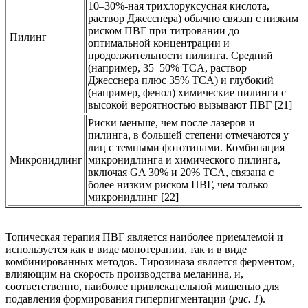
10–30%-ная трихлоруксусная кислота,
раствор Джесснера) обычно связан с низким
риском ПВГ при титровании до
Пилинг
оптимальной концентрации и
продолжительности пилинга. Средний
(например, 35–50% TCA, раствор
Джесснера плюс 35% TCA) и глубокий
(например, фенол) химические пилинги с
высокой вероятностью вызывают ПВГ [21]
Риски меньше, чем после лазеров и
пилинга, в большей степени отмечаются у
лиц с темными фототипами. Комбинация
Микронидлинг
микронидлинга и химического пилинга,
включая GA 30% и 20% TCA, связана с
более низким риском ПВГ, чем только
микронидлинг [22]
Топическая терапия ПВГ является наиболее приемлемой и
используется как в виде монотерапии, так и в виде
комбинированных методов. Тирозиназа является ферментом,
влияющим на скорость производства меланина, и,
соответственно, наиболее привлекательной мишенью для
подавления формирования гиперпигментации (
рис. 1
).