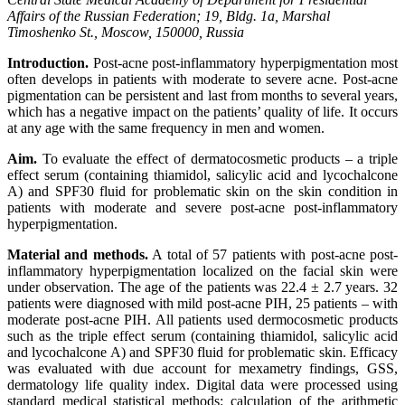
Affairs of the Russian Federation; 19, Bldg. 1а, Marshal
Timoshenko St., Moscow, 150000, Russia
Introduction.
Post-acne post-inflammatory hyperpigmentation most
often develops in patients with moderate to severe acne. Post-acne
pigmentation can be persistent and last from months to several years,
which has a negative impact on the patients’ quality of life. It occurs
at any age with the same frequency in men and women.
Aim.
To evaluate the effect of dermatocosmetic products – a triple
effect serum (containing thiamidol, salicylic acid and lycochalcone
A) and SPF30 fluid for problematic skin on the skin condition in
patients with moderate and severe post-acne post-inflammatory
hyperpigmentation.
Material and methods.
A total of 57 patients with post-acne post-
inflammatory hyperpigmentation localized on the facial skin were
under observation. The age of the patients was 22.4 ± 2.7 years. 32
patients were diagnosed with mild post-acne PIH, 25 patients – with
moderate post-acne PIH. All patients used dermocosmetic products
such as the triple effect serum (containing thiamidol, salicylic acid
and lycochalcone A) and SPF30 fluid for problematic skin. Efficacy
was evaluated with due account for mexametry findings, GSS,
dermatology life quality index. Digital data were processed using
standard medical statistical methods: calculation of the arithmetic