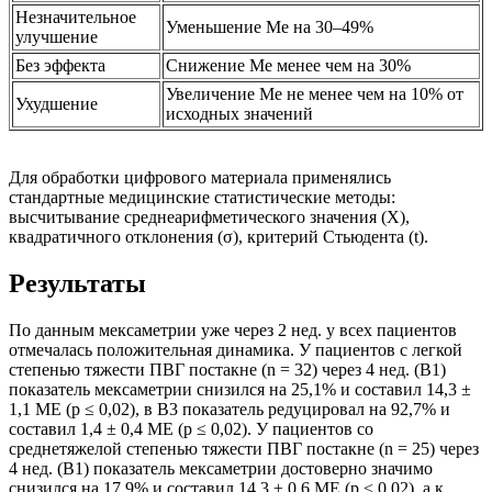
Незначительное
Уменьшение Ме на 30–49%
улучшение
Без эффекта
Снижение Ме менее чем на 30%
Увеличение Ме не менее чем на 10% от
Ухудшение
исходных значений
Для обработки цифрового материала применялись
стандартные медицинские статистические методы:
высчитывание среднеарифметического значения (Х),
квадратичного отклонения (σ), критерий Стьюдента (t).
Результаты
По данным мексаметрии уже через 2 нед. у всех пациентов
отмечалась положительная динамика. У пациентов с легкой
степенью тяжести ПВГ постакне (n = 32) через 4 нед. (В1)
показатель мексаметрии снизился на 25,1% и составил 14,3 ±
1,1 МЕ (p ≤ 0,02), в В3 показатель редуцировал на 92,7% и
составил 1,4 ± 0,4 МЕ (p ≤ 0,02). У пациентов со
среднетяжелой степенью тяжести ПВГ постакне (n = 25) через
4 нед. (В1) показатель мексаметрии достоверно значимо
снизился на 17,9% и составил 14,3 ± 0,6 МЕ (p ≤ 0,02), а к