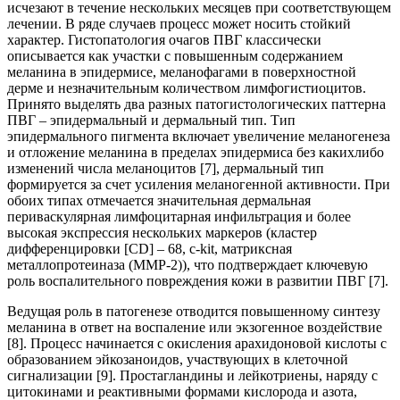
исчезают в течение нескольких месяцев при соответствующем
лечении. В ряде случаев процесс может носить стойкий
характер. Гистопатология очагов ПВГ классически
описывается как участки с повышенным содержанием
меланина в эпидермисе, меланофагами в поверхностной
дерме и незначительным количеством лимфогистиоцитов.
Принято выделять два разных патогистологических паттерна
ПВГ – эпидермальный и дермальный тип. Тип
эпидермального пигмента включает увеличение меланогенеза
и отложение меланина в пределах эпидермиса без какихлибо
изменений числа меланоцитов [7], дермальный тип
формируется за счет усиления меланогенной активности. При
обоих типах отмечается значительная дермальная
периваскулярная лимфоцитарная инфильтрация и более
высокая экспрессия нескольких маркеров (кластер
дифференцировки [CD] – 68, c-kit, матриксная
металлопротеиназа (MMP-2)), что подтверждает ключевую
роль воспалительного повреждения кожи в развитии ПВГ [7].
Ведущая роль в патогенезе отводится повышенному синтезу
меланина в ответ на воспаление или экзогенное воздействие
[8]. Процесс начинается с окисления арахидоновой кислоты с
образованием эйкозаноидов, участвующих в клеточной
сигнализации [9]. Простагландины и лейкотриены, наряду с
цитокинами и реактивными формами кислорода и азота,