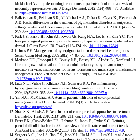
McMichael A.J. Top dermatologic conditions in patients of color: an analysis of
nationally representative data. J Drugs Dermatol. 2012;11(4):466–473. Available
at:
https://pubmed.ncbi.nlm.nih.gov/
.
Balkrishnan R., Feldman S.R., McMichael A.J., Dehart K., Cayce K., Fleischer Jr.
A.B. Racial differences in the treatment of pig mentation disorders in outpatient
settings: analysis of US national practice data. J Dermatol Treat. 2004;15(4):227–
230. doi:
10.1080/09546630410033790
.
Park J.Y., Park J.H., Kim S.J., Kwon J.E. Kang H.Y., Lee E.-S., Kim Y.C. Two
histopathological patterns of postinflammatory hyperpigmentation: epidermal and
dermal. J Cutan Pathol. 2017;44(2):118–124. doi:
10.1111/cup.12849
.
Grimes P.E. Management of hyperpigmentation in darker racial ethnic groups.
Semin Cutan Med Surg. 2009;28(2):77–85. doi:
10.1016/j.sder.2009.04.001
.
Medrano E.E., Farooqui J.Z., Boissy R.E., Boissy Y.L., Akadiri B., Nordlund J.J.
Chronic growth stimulation of human adult melanocytes by inflammatory
mediators in vitro: implications for nevus formation and initial steps in melanocyte
oncogenesis. Proc Natl Acad Sci USA. 1993;90(5):1790–1794. doi:
10.1073/pnas.90.5.1790
.
Lacz N.L., Vafaie J., Kihiczak N.I., Schwartz R.A. Postinflammatory
hyperpigmentation: a common but troubling condition. Int J Dermatol.
2004;43(5):362–365. doi:
10.1111/j.1365-4632.2004.02267.x
.
Yin N.C., McMichael A.J. Acne in patients with skin of color: practical
management. Am J Clin Dermatol. 2014;15(1):7–16. Available at:
https://link.springer.com/
.
Shah S.K., Alexis A.F. Acne in skin of color: practical approaches to treatment. J
Dermatolog Treat. 2010;21(3):206–211. doi:
10.3109/09546630903401496
.
Perry P.K., Cook-Bolden F.E., Rahman Z., Jones E., Taylor S.C. Defining
pseudofolliculitis barbae in 2001: a review of the literature and current trends. J
Am Acad Dermatol. 2002;46(2):113–119. doi:
10.1067/mjd.2002.120789
.
Seghers A.C., Lee J.S., Tan C.S., Koh Y.P., Ho M.S.L., · Lim Y.L. et al. Atopic
dirty neck or acquired atopic hyperpigmentation? An epidemiological and clinical