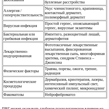
буллезные расстройства
Укус членистоногого, крапивница,
Аллергия /
контактный дерматит,
гиперчувствительность
полиморфный дерматит
Простой герпес, опоясывающий
Вирусная инфекция
герпес, вирусные экзантемы
Бактериальная или
Импетиго, разноцветный лишай,
грибковая инфекция
дерматофития
Фототоксичные лекарственные
высыпания, фиксированная
Лекарственно-
лекарственная сыпь, многоформная
индуцированная
эритема, синдром Стивенса –
Джонсона
Травма, порезы, ожоги, трение,
Физические факторы
радиация
Дермабразия, криотерапия, лазеры,
Косметологические
интенсивный импульсный свет,
процедуры
химический пилинг, микронидлинг
Факоматозы
Нейрофиброматоз
ПВГ может оказывать глубокое психологическое влияние на