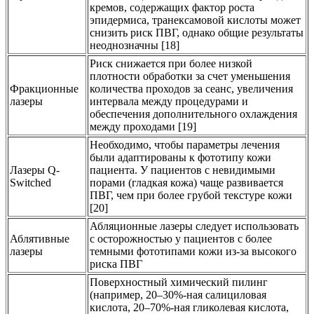
кремов, содержащих фактор роста
эпидермиса, транексамовой кислоты может
снизить риск ПВГ, однако общие результаты
неоднозначны [18]
Риск снижается при более низкой
плотности обработки за счет уменьшения
Фракционные
количества проходов за сеанс, увеличения
лазеры
интервала между процедурами и
обеспечения дополнительного охлаждения
между проходами [19]
Необходимо, чтобы параметры лечения
были адаптированы к фототипу кожи
Лазеры Q-
пациента. У пациентов с невидимыми
Switched
порами (гладкая кожа) чаще развивается
ПВГ, чем при более грубой текстуре кожи
[20]
Абляционные лазеры следует использовать
Аблятивные
с осторожностью у пациентов с более
лазеры
темными фототипами кожи из-за высокого
риска ПВГ
Поверхностный химический пилинг
(например, 20–30%-ная салициловая
кислота, 20–70%-ная гликолевая кислота,