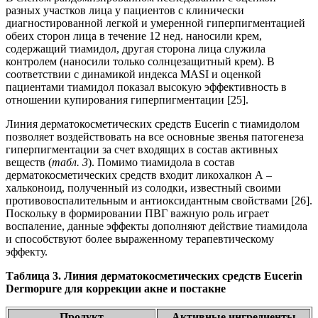
разных участков лица у пациентов с клинически
диагностированной легкой и умеренной гиперпигментацией
обеих сторон лица в течение 12 нед. наносили крем,
содержащий тиамидол, другая сторона лица служила
контролем (наносили только солнцезащитный крем). В
соответствии с динамикой индекса MASI и оценкой
пациентами тиамидол показал высокую эффективность в
отношении купирования гиперпигментации [25].
Линия дерматокосметических средств Eucerin с тиамидолом
позволяет воздействовать на все основные звенья патогенеза
гиперпигментации за счет входящих в состав активных
веществ (
табл. 3
). Помимо тиамидола в состав
дерматокосметических средств входит ликохалкон А –
хальконоид, полученный из солодки, известный своими
противовоспалительным и антиоксидантным свойствами [26].
Поскольку в формировании ПВГ важную роль играет
воспаление, данные эффекты дополняют действие тиамидола
и способствуют более выраженному терапевтическому
эффекту.
Таблица 3. Линия дерматокосметических средств Eucerin
Dermopure для коррекции акне и постакне
Продукт
Активные ингредиенты