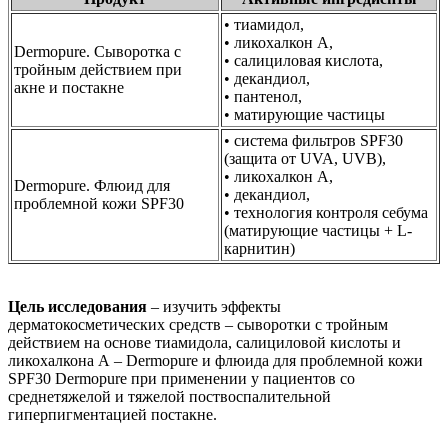
• тиамидол,
• ликохалкон А,
Dermopure. Сыворотка с
• салициловая кислота,
тройным действием при
• декандиол,
акне и постакне
• пантенол,
• матирующие частицы
• система фильтров SPF30
(защита от UVA, UVB),
• ликохалкон А,
Dermopure. Флюид для
• декандиол,
проблемной кожи SPF30
• технология контроля себума
(матирующие частицы + L-
карнитин)
Цель исследования
– изучить эффекты
дерматокосметических средств – сыворотки с тройным
действием на основе тиамидола, салициловой кислоты и
ликохалкона А – Dermopure и флюида для проблемной кожи
SPF30 Dermopure при применении у пациентов со
среднетяжелой и тяжелой поствоспалительной
гиперпигментацией постакне.