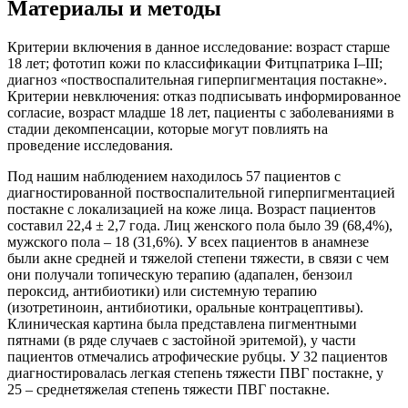
Материалы и методы
Критерии включения в данное исследование: возраст старше
18 лет; фототип кожи по классификации Фитцпатрика I–III;
диагноз «поствоспалительная гиперпигментация постакне».
Критерии невключения: отказ подписывать информированное
согласие, возраст младше 18 лет, пациенты с заболеваниями в
стадии декомпенсации, которые могут повлиять на
проведение исследования.
Под нашим наблюдением находилось 57 пациентов с
диагностированной поствоспалительной гиперпигментацией
постакне с локализацией на коже лица. Возраст пациентов
составил 22,4 ± 2,7 года. Лиц женского пола было 39 (68,4%),
мужского пола – 18 (31,6%). У всех пациентов в анамнезе
были акне средней и тяжелой степени тяжести, в связи с чем
они получали топическую терапию (адапален, бензоил
пероксид, антибиотики) или системную терапию
(изотретиноин, антибиотики, оральные контрацептивы).
Клиническая картина была представлена пигментными
пятнами (в ряде случаев с застойной эритемой), у части
пациентов отмечались атрофические рубцы. У 32 пациентов
диагностировалась легкая степень тяжести ПВГ постакне, у
25 – среднетяжелая степень тяжести ПВГ постакне.