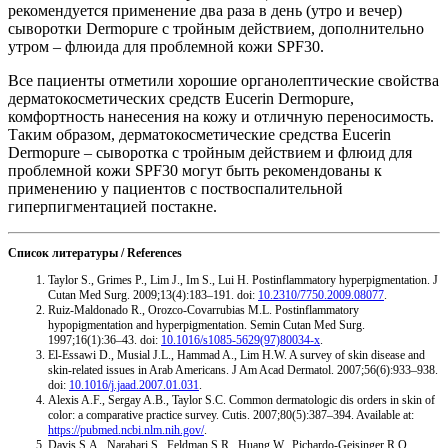
рекомендуется применение два раза в день (утро и вечер)
сыворотки Dermopure с тройным действием, дополнительно
утром – флюида для проблемной кожи SPF30.
Все пациенты отметили хорошие органолептические свойства
дерматокосметических средств Eucerin Dermopure,
комфортность нанесения на кожу и отличную переносимость.
Таким образом, дерматокосметические средства Eucerin
Dermopure – сыворотка с тройным действием и флюид для
проблемной кожи SPF30 могут быть рекомендованы к
применению у пациентов с поствоспалительной
гиперпигментацией постакне.
Список литературы / References
Taylor S., Grimes P., Lim J., Im S., Lui H. Postinflammatory hyperpigmentation. J
Cutan Med Surg. 2009;13(4):183–191. doi:
10.2310/7750.2009.08077
.
Ruiz-Maldonado R., Orozco-Covarrubias M.L. Postinflammatory
hypopigmentation and hyperpigmentation. Semin Cutan Med Surg.
1997;16(1):36–43. doi:
10.1016/s1085-5629(97)80034-x
.
El-Essawi D., Musial J.L., Hammad A., Lim H.W. A survey of skin disease and
skin-related issues in Arab Americans. J Am Acad Dermatol. 2007;56(6):933–938.
doi:
10.1016/j.jaad.2007.01.031
.
Alexis A.F., Sergay A.B., Taylor S.C. Common dermatologic dis orders in skin of
color: a comparative practice survey. Cutis. 2007;80(5):387–394. Available at:
https://pubmed.ncbi.nlm.nih.gov/
.
Davis S.A., Narahari S., Feldman S.R., Huang W., Pichardo-Geisinger R.O.,