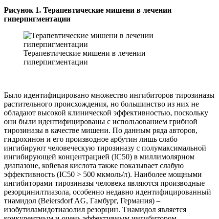
Рисунок 1. Терапевтические мишени в лечении
гиперпигментации
Терапевтические мишени в лечении
гиперпигментации
Было идентифицировано множество ингибиторов тирозиназы
растительного происхождения, но большинство из них не
обладают высокой клинической эффективностью, поскольку
они были идентифицированы с использованием грибной
тирозиназы в качестве мишени. По данным ряда авторов,
гидрохинон и его производное арбутин лишь слабо
ингибируют человеческую тирозиназу с полумаксимальной
ингибирующей концентрацией (IC50) в миллимолярном
диапазоне, койевая кислота также показывает слабую
эффективность (IC50 > 500 мкмоль/л). Наиболее мощными
ингибиторами тирозиназы человека являются производные
резорцинилтиазола, особенно недавно идентифицированный
тиамидол (Beiersdorf AG, Гамбург, Германия) –
изобутиламидотиазолил резорцин. Тиамидол является
конкурентным и очень эффективным ингибитором