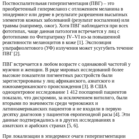
Поствоспалительная гиперпигментация (ПВГ) – это
приобретенный гипермеланоз с отложением меланина в
эпидермисе или дерме в результате разрешения высыпных
элементов кожных заболеваний (результат воспаления) или
травмы (например, ожог). Хотя ПВГ наблюдается при всех
фототипах, чаще данная патология встречается у лиц с
фототипами по Фитцпатрику IV–VI из-за повышенной
реактивности меланоцитов в коже [1]. Экспозиция
ультрафиолетового (УФ) излучения может усугубить течение
ПВГ [2].
ПВГ встречается в любом возрасте с одинаковой частотой у
мужчин и женщин. В ряде мировых исследований более
высокие показатели пигментных расстройств были
зарегистрированы у лиц африканского, азиатского и
южноамериканского происхождения [3]. В США
одноцентровое исследование 1 412 посещений пациентов
показало, что дисхромии, за исключением витилиго, были
вторыми по значимости среди чернокожих и
латиноамериканских пациентов и не входили в первую
десятку диагнозов у пациентов европеоидной расы [4]. Эти
данные подтверждались и в других исследованиях в
азиатских и арабских странах [5, 6].
При локализации в эпидермисе очаги гиперпигментации