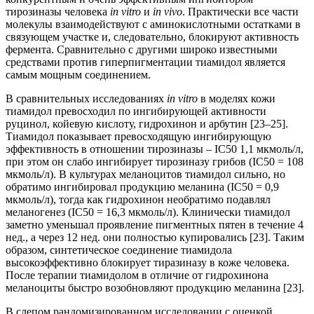
тирозиназы человека
in vitro
и
in vivo
. Практически все части
молекулы взаимодействуют с аминокислотными остатками в
связующем участке и, следовательно, блокируют активность
фермента. Сравнительно с другими широко известными
средствами против гиперпигментации тиамидол является
самым мощным соединением.
В сравнительных исследованиях
in vitro
в моделях кожи
тиамидол превосходил по ингибирующей активности
руцинол, койевую кислоту, гидрохинон и арбутин [23–25].
Тиамидол показывает превосходящую ингибирующую
эффективность в отношении тирозиназы – IC50 1,1 мкмоль/л,
при этом он слабо ингибирует тирозиназу грибов (IC50 = 108
мкмоль/л). В культурах меланоцитов тиамидол сильно, но
обратимо ингибировал продукцию меланина (IC50 = 0,9
мкмоль/л), тогда как гидрохинон необратимо подавлял
меланогенез (IC50 = 16,3 мкмоль/л). Клинически тиамидол
заметно уменьшал проявление пигментных пятен в течение 4
нед., а через 12 нед. они полностью купировались [23]. Таким
образом, синтетическое соединение тиамидола
высокоэффективно блокирует тиразиназу в коже человека.
После терапии тиамидолом в отличие от гидрохинона
меланоциты быстро возобновляют продукцию меланина [23].
В слепом рандомизированном исследовании с оценкой