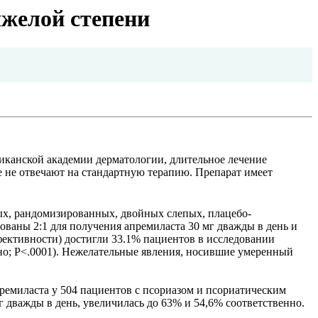
яжелой степени
иканской академии дерматологии, длительное лечение
е не отвечают на стандартную терапию. Препарат имеет
ых, рандомизированных, двойных слепых, плацебо-
ваны 2:1 для получения апремиласта 30 мг дважды в день и
эффективности) достигли 33.1% пациентов в исследовании
но; P<.0001). Нежелательные явления, носившие умеренный
ремиласта у 504 пациентов с псориазом и псориатическим
 дважды в день, увеличилась до 63% и 54,6% соответственно.