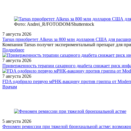
Фото: Andrei_R/FOTODOM/Shutterstock
7 августа 2026
Tarsus приобретет Alkeus за 800 млн долларов США для расши
Компания Tarsus получит экспериментальный препарат для прие
Подробнее
7 августа 2026
Приверженность терапии сахарного диабета снижает риск инфа
7 августа 2026
FDA одобрило первую мРНК‑вакцину против гриппа от Moder
/doctor/dermatology/novoe-v-lechenii-blyashkovidnogo-psoriaza-ot-
Врачам
5 августа 2026
Феномен ремиссии при тяжелой бронхиальной астме: возможн