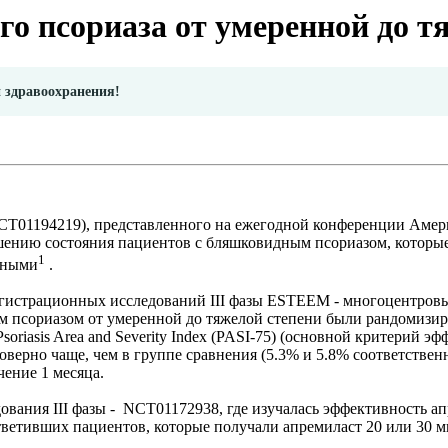
о псориаза от умеренной до т
и здравоохранения!
NCT01194219), представленного на ежегодной конференции Амер
чшению состояния пациентов с бляшковидным псориазом, которы
1
ьными
.
регистрационных исследований III фазы ESTEEM - многоцентров
 псориазом от умеренной до тяжелой степени были рандомизиро
soriasis Area and Severity Index (PASI-75) (основной критерий 
верно чаще, чем в группе сравнения (5.3% и 5.8% соответствен
чение 1 месяца.
вания III фазы - NCT01172938, где изучалась эффективность ап
ветивших пациентов, которые получали апремиласт 20 или 30 мг