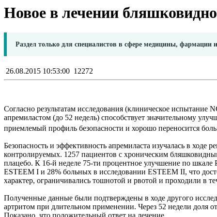
Новое в лечении бляшковидног
Раздел только для специалистов в сфере медицины, фармации 
26.08.2015 10:53:00
12272
Согласно результатам исследования (клиническое испытание 
апремиластом (до 52 недель) способствует значительному улу
приемлемый профиль безопасности и хорошо переносится бол
Безопасность и эффективность апремиласта изучалась в ходе 
контролируемых. 1257 пациентов с хроническим бляшковидным
плацебо. К 16-й неделе 75-ти процентное улучшение по шкале P
ESTEEM I и 28% больных в исследовании ESTEEM II, что досто
характер, ограничивались тошнотой и рвотой и проходили в те
Полученные данные были подтверждены в ходе другого исследо
артритом при длительном применении. Через 52 недели доля от
Показано, что положительный ответ на лечение