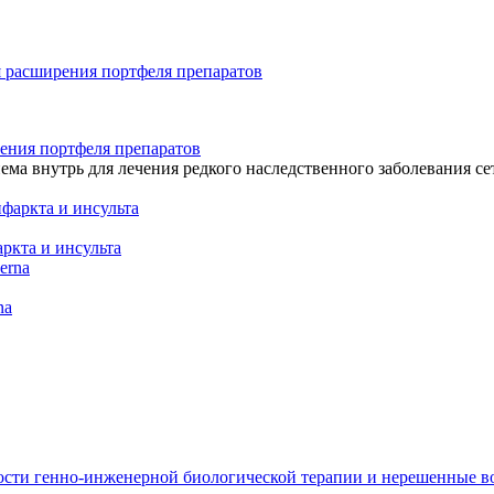
рения портфеля препаратов
ма внутрь для лечения редкого наследственного заболевания се
ркта и инсульта
na
umerennoy-do-tyazheloy-stepeni/
ости генно-инженерной биологической терапии и нерешенные 