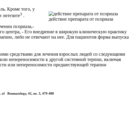
ь. Кроме того, у
3
 энтезите
.
действие препарата от псориаза
чении псориаза,-
го центра, - Его внедрение в широкую клиническую практику
рапию, либо не отвечают на нее. Для пациентов форма выпуска
ими средствами для лечения взрослых людей со следующими
 или непереносимости к другой системной терпии, включая
ности или непереносимости предшествующей терапии
 J. of Reumatology, 42, no. 3, 479-488