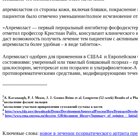
апремиластом со стороны кожи, включая бляшки, покраснение и
пациентов было отмечено уменьшение/полное исчезновение оте
«Апремиласт — первый пероральный ингибитор фосфодиэстераз
отметил профессор Кристиан Райх, консультант клинического 
даст возможность получить лечение тем пациентам с активным
апремиласта более удобная – в виде таблеток».
Апремиласт одобрен для применения в США4 и Европейском
состояниями: умеренный или тяжелый бляшковый псориаз – пр
циклоспорин, метотрексат или псорален и ультрафиолетовое-
противоревматическими средствами, модифицирующими течен
-----------------------------
1
A. Kavanaugh, P. J. Mease, J. J. Gomez-Reino et al. Longterm (52-week) Results of a Pha
2
воспаление фаланг пальцев
3
воспаление участков прикрепления сухожилий сустава к кости
4
http://www.fda.gov/downloads/Drugs/DevelopmentApprovalProcess/HowDrugsareDevelo
5
http://www.ema.europa.eu/docs/en_GB/document_library/Summary_of_opinion_-_Initial_
Ключевые слова:
новое в лечении псориатического артрита
пре