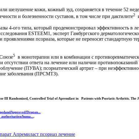
ли шелушение кожи, кожный зуд, сохраняется в течение 52 недел
2
чности и болезненности суставов, в том числе при дактилите
и
ы 4-ого типа, который продемонстрировал эффективность в ле
исследования ESTEEM1, эксперт Гамбургского дерматологическо
и проявлениями псориаза, которые не переносят стандартную те
5
 Союзе
в монотерапии или в комбинации с противоревматическ
и отсутствии ответа на лечение или наличии противопоказаний
А облучение (ПУВА); псориатический артрит – при неэффектив
ие заболевания (ПРСМТЗ).
se III Randomized, Controlled Trial of Apremilast in Patients with Psoriatic Arthritis. The
pedandApproved/Drugan...
authorisation/huma...
.
парат Апремиласт
псориаз лечение