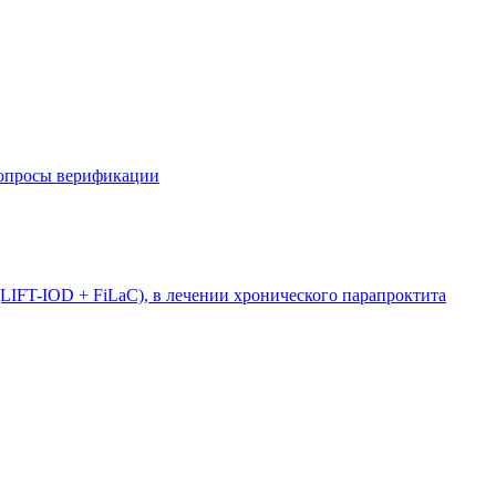
вопросы верификации
LIFT-IOD + FiLaC), в лечении хронического парапроктита