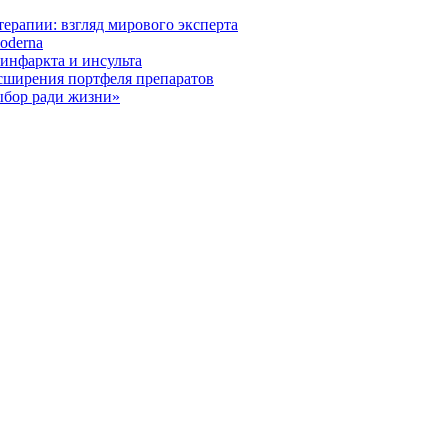
ерапии: взгляд мирового эксперта
oderna
инфаркта и инсульта
асширения портфеля препаратов
ыбор ради жизни»