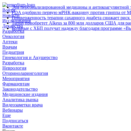
Эра персонализированной медицины и антикоагулянтной т
Войти
FDA одобрило первую мРНК‑вакцину против гриппа от M
Новости
Приверженность терапии сахарного диабета снижает риск 
Исследования
Tarsus приобретет Alkeus за 800 млн долларов США для р
Лекарства
Больные с ХБП получат надежду благодаря программе «В
Разработка
Онкология
Аптеки
Врачам
Педиатрия
Гинекология и Акушерство
Разработка
Неврология
Оториноларингология
Мероприятия
Фармацевтам
Законодательство
Медицинские издания
Аналитика рынка
Видеозаметки врача
Вебинары
Еще
Подписаться
Вконтакте