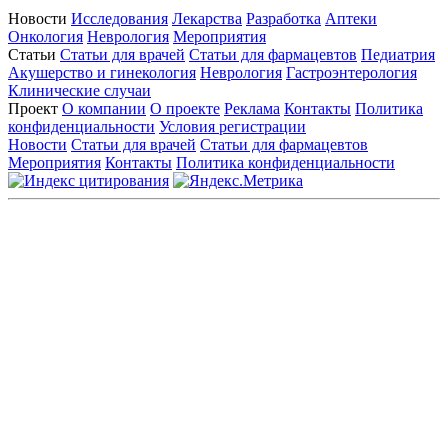
Новости
Исследования
Лекарства
Разработка
Аптеки
Онкология
Неврология
Мероприятия
Статьи
Статьи для врачей
Статьи для фармацевтов
Педиатрия
Акушерство и гинекология
Неврология
Гастроэнтерология
Клинические случаи
Проект
О компании
О проекте
Реклама
Контакты
Политика
конфиденциальности
Условия регистрации
Новости
Статьи для врачей
Статьи для фармацевтов
Мероприятия
Контакты
Политика конфиденциальности
Общество с ограниченной ответственностью «ГРУППА
РЕМЕДИУМ»
Адрес местонахождения: 105082, г. Москва, ул. Бакунинская, д.
71
ОГРН: 1067746819470 ИНН: 7701669956
Контактные данные: Телефон:
+7 (495) 780-34-25
|
Электронная почта:
reklama@remedium.ru
На сайте используются изображения по лицензии
Shutterstock/FOTODOM, соблюдаются авторские права.