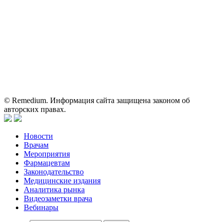
Вся информация, размещенная на веб-сайте, предназначена
исключительно для работников здравоохранения. Информация
о препаратах, отпускаемых по рецепту, предназначена только
для медицинских и фармацевтических специалистов.
Информация, содержащаяся на сайте, не должна использоваться
пациентами для принятия самостоятельного решения о
применении представленных лекарственных препаратов и не
может служить заменой очной консультации врача.
© Remedium. Информация сайта защищена законом об
авторских правах.
Новости
Врачам
Мероприятия
Фармацевтам
Законодательство
Медицинские издания
Аналитика рынка
Видеозаметки врача
Вебинары