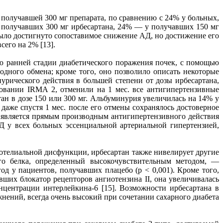
 получавшей 300 мг препарата, по сравнению с 24% у больных,
, получавших 300 мг ирбесартана, 24% — у получавших 150 мг
 было достигнуто сопоставимое снижение АД, но достижение его
его на 2% [13].
ю ранней стадии диабетического поражения почек, с помощью
одного обмена; кроме того, оно позволило описать некоторые
урического действия в большей степени от дозы ирбесартана,
едовании IRMA 2, отменили на 1 мес. все антигипертензивные
ан в дозе 150 или 300 мг. Альбуминурия увеличилась на 14% у
даже спустя 1 мес. после его отмены сохранялось достоверное
е является прямым производным антигипертензивного действия
АД у всех больных эссенциальной артериальной гипертензией,
отелиальной дисфункции, ирбесартан также нивелирует другие
ого белка, определенный высокочувствительным методом, —
год у пациентов, получавших плацебо (р < 0,001). Кроме того,
ших блокатор рецепторов ангиотензина II, она увеличивалась
нцентрации интерлейкина-6 [15]. Возможности ирбесартана в
нений, всегда очень высокий при сочетании сахарного диабета