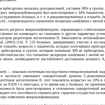
 ирбесартана оказалась дозозависимой, составив 38% в группе,
егресс микроальбуминурии был констатирован у 34% пациентов
исследовании больных, в т. ч. и рандомизированных к плацебо,
ААС, сопровождалось снижением экскреции альбумина с мочой вс
жность регресса микроальбуминурии, отражающего стабилизаци
дственно не влияющего на гликемию и другие параметры углев
аторов рецепторов ангиотензина II. Зависимость антиальбумин
al. (2003) [14]. У 133 больных, завершивших участие в иссл
е плацебо, возросло у пациентов, исходно получавших ирбесарт
рбесартана; в группе, которым назначали 300 мг ирбесартана, 
о обстоятельство, что снижение экскреции альбумина с мочой н
 не менее, необходимости настойчивого достижения целевого 
рией — локально-почечным последствием генерализованной энд
 в частности уменьшает сывороточный уровень С-реактивн
епторов ангиотензина II, этот показатель возрастал на 10% в 
на 0,059 г/л ежегодно, в то время как у больных, не принимав
висимость была констатирована в отношении сывороточной ко
рждают его способность снижать риск сердечно-сосудистых ослож
а при появлении микроальбуминурии.