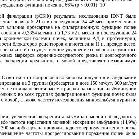
ухудшения функции почек на 66% (р < 0,001) [10].
ой фильтрации (рСКФ) результаты исследования IDNT были
ечение первых 6–21 и в последующие 24–48 мес. применения в
 от влияния ирбесартана на фильтрационную функцию почек
оставил -0,3354 мл/мин на 1,73 м2 в месяц, в последующие 24
ии хронической болезни почек, величины АД и протеинурии,
сти блокаторов рецепторов ангиотензина II и, прежде всего,
считывать и на существенное улучшение сердечно-сосудистого
жных маркеров сердечно-сосудистого риска и долгосрочного
а экскреции креатинина с мочой представляет независимую
 Ответ на этот вопрос был во многом получен в исследовании
ованы на 3 группы (ирбесартан в дозе 150 мг/сут, 300 мг/сут
честве исхода лечения рассматривали нарастание альбуминурии
 больных во всех группах фильтрационная функция почек была
 с мочой, а также частоту исчезновения микроальбуминурии по
ии: увеличение экскреции альбумина с мочой наблюдалось у
ебо частота нарастания мочевой экскреции альбумина (14,9%)
ем 300 мг ирбесартана приводил к достоверному снижению риска
 уменьшение частоты прогрессирования поражения почек было