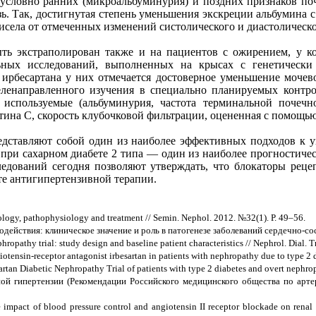
условно ранних (микроальбуминурия) и поздних признаков поч
зь. Так, достигнутая степень уменьшения экскреции альбумина 
висела от отмеченных изменений систолического и диастолическ
ь экстраполирован также и на пациентов с ожирением, у ко
льных исследований, выполненных на крысах с генетически
 ирбесартана у них отмечается достоверное уменьшение мочев
ленаправленного изучения в специально планируемых контро
используемые (альбуминурия, частота терминальной почечн
атина С, скорость клубочковой фильтрации, оцененная с помощ
редставляют собой один из наиболее эффективных подходов к
при сахарном диабете 2 типа — один из наиболее прогностичес
едований сегодня позволяют утверждать, что блокаторы реце
те антигипертензивной терапии.
ology, pathophysiology and treatment // Semin. Nephol. 2012. №32(1). Р. 49–56.
действия: клиническое значение и роль в патогенезе заболеваний сердечно-сос
hropathy trial: study design and baseline patient characteristics // Nephrol. Dial.
giotensin-receptor antagonist irbesartan in patients with nephropathy due to type 2
sartan Diabetic Nephropathy Trial of patients with type 2 diabetes and overt nephr
 гипертензии (Рекомендации Российского медицинского общества по артери
mpact of blood pressure control and angiotensin II receptor blockade on renal o