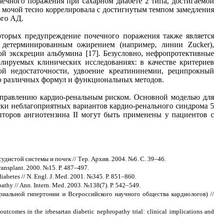
ечного поражения при сахарном диабете 2 типа, достигаемой
с мочой тесно коррелировала с достигнутым темпом замедления
ого АД.
торых предупреждение почечного поражения также является
 детерминированным ожирением (например, линии Zucker),
ой экскреции альбумина [17]. Безусловно, нефропротективные
лируемых клинических исследованиях: в качестве критериев
ой недостаточности, удвоение креатининемии, реципрокный
ью различных формул и функциональных методов.
 управлению кардио-ренальным риском. Основной моделью для
ки неблагоприятных вариантов кардио-ренального синдрома 5
пторов ангиотензина II могут быть применены у пациентов с
удистой системы и почек // Тер. Архив. 2004. №6. С. 39–46.
 Transplant. 2000. №15. Р. 487–497.
 diabetes // N. Engl. J. Med. 2001. №345. Р. 851–860.
opathy // Ann. Intern. Med. 2003. №138(7). Р. 542–549.
альной гипертонии и Всероссийского научного общества кардиологов) //
utcomes in the irbesartan diabetic nephropathy trial: clinical implications and