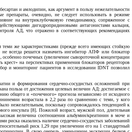
бесартан и амлодипин, как аргумент в пользу нежелательности
е препараты, очевидно, не следует использовать в режиме
лияние на внутриклубочковую гемодинамику, сопряженное с
о действующими дигидропридиновыми антагонистами кальция,
онтроля АД, что отражено в соответствующих рекомендациях
м теми же характеристиками (прежде всего имеющих стойкую
о не всегда решатся назначить ингибитор АПФ или блокатор
ий, особенно почечных (увеличение сывороточной концентрации
ть крест» на перспективах применения блокаторов рецепторов
тбор и мониторинг пациентов в исследовании IDNT позволил
патии и формирования сердечно-сосудистых осложнений при
вана польза от достижения целевых величин АД: достигаемое с
нию общего и «почечного» прогноза независимо от исходного
нинемии возрастала в 2,2 раза по сравнению с теми, у кого
е было нежелательным, поскольку сопровождалось тенденцией к
ого инсульта [8]. Пожилой возраст, мужской пол, длительная
 высокая величина соотношения альбумин/креатинин в моче и
ми риска оказались наличие сердечно-сосудистых заболеваний
относительный риск 1,29 при увеличении его на 1 стандартный
ротеинурии. В свою очередь, уменьшение экскреции белков с