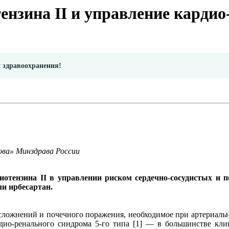
ензина II и управление карди
и здравоохранения!
ва» Минздрава России
гиотензина II в управлении риском сердечно-сосудистых и
и ирбесартан.
сложнений и почечного поражения, необходимое при артериальн
ио-ренального синдрома 5-го типа [1] — в большинстве кли