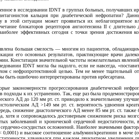
ченное в исследовании IDNT в группах больных, получавших ир
тагонистов кальция при диабетической нефропатии? Данны
у в этой ситуации может проявиться их неблагоприятное в
четание блокаторов рецепторов ангиотензина II с длительн
 наиболее эффективных сегодня с точки зрения достижения к
явлена большая смелость — многим из пациентов, обладающи
ликации его основных результатов, практикующие врачи далек
иемии. Констатация значительной частоты нежелательных явлен
ледовании IDNT могла бы надолго, если не навсегда, «постави
елом с нефропротективной целью. Тем не менее тщательный о
 бы быть ошибочно интерпретированы против ирбесартана.
орые закономерности прогрессирования диабетической нефро
вав подходы к их устранению. Так, еще раз была продемонстриро
ского АД до 120 мм рт. ст. приводило к значительному улучше
столическим АД >149 мм рт. ст. вероятность удвоения креати
чередь, снижение диастолического АД менее 85 мм рт. ст. такж
а, хотя и сопровождалось достоверным снижением риска мозгов
истых заболеваний и хронической сердечной недостаточности,
 сердечно-сосудистых осложнений. Наиболее значимыми фактора
< 0,0001) и высокое соотношение альбумин/креатинин в моче (
достаточности удваивался при каждом двукратном увеличении п