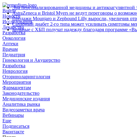
Эра персонализированной медицины и антикоагулянтной т
Войти
AstraZeneca и Bristol Myers не ведут переговоры о возмож
Новости
Продажи Mounjaro и Zepbound Lilly выросли, увеличив от
Исследования
Сахарный диабет 2‑го типа может усиливать симптомы м
Лекарства
Больные с ХБП получат надежду благодаря программе «В
Разработка
Онкология
Аптеки
Врачам
Педиатрия
Гинекология и Акушерство
Разработка
Неврология
Оториноларингология
Мероприятия
Фармацевтам
Законодательство
Медицинские издания
Аналитика рынка
Видеозаметки врача
Вебинары
Еще
Подписаться
Вконтакте