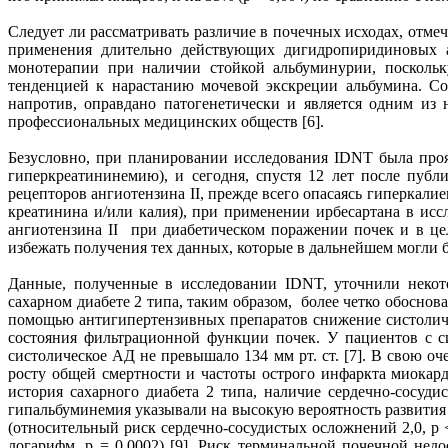
Следует ли рассматривать различие в почечных исходах, отме
применения длительно действующих дигидропиридиновых ан
монотерапии при наличии стойкой альбуминурии, поскольк
тенденцией к нарастанию мочевой экскреции альбумина. Со
напротив, оправдано патогенетически и является одним из
профессиональных медицинских обществ [6].
Безусловно, при планировании исследования IDNT была про
гиперкреатининемию), и сегодня, спустя 12 лет после пуб
рецепторов ангиотензина II, прежде всего опасаясь гиперкал
креатинина и/или калия), при применении ирбесартана в исс
ангиотензина II при диабетическом поражении почек и в ц
избежать получения тех данных, которые в дальнейшем могли
Данные, полученные в исследовании IDNT, уточнили некот
сахарном диабете 2 типа, таким образом, более четко обосно
помощью антигипертензивных препаратов снижение систоличе
состояния фильтрационной функции почек. У пациентов с си
систолическое АД не превышало 134 мм рт. ст. [7]. В свою о
росту общей смертности и частоты острого инфаркта миокард
история сахарного диабета 2 типа, наличие сердечно-сосуд
гипальбуминемия указывали на высокую вероятность развития
(относительный риск сердечно-сосудистых осложнений 2,0, p 
логарифм, р = 0,0002) [9]. Риск терминальной почечной не