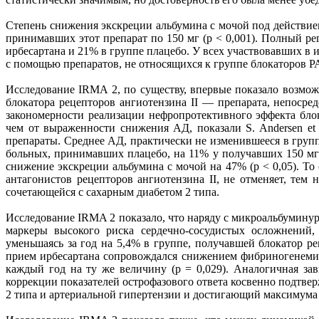
Степень снижения экскреции альбумина с мочой под действием
принимавших этот препарат по 150 мг (р < 0,001). Полный р
ирбесартана и 21% в группе плацебо. У всех участвовавших в 
с помощью препаратов, не относящихся к группе блокаторов Р
Исследование IRMA 2, по существу, впервые показало возмо
блокатора рецепторов ангиотензина II — препарата, непосре
закономерности реализации нефропротективного эффекта блок
чем от выраженности снижения АД, показали S. Andersen et 
препараты. Среднее АД, практически не изменившееся в групп
больных, принимавших плацебо, на 11% у получавших 150 мг и
снижение экскреции альбумина с мочой на 47% (р < 0,05). Т
антагонистов рецепторов ангиотензина II, не отменяет, тем
сочетающейся с сахарным диабетом 2 типа.
Исследование IRMA 2 показало, что наряду с микроальбумину
маркеры высокого риска сердечно-сосудистых осложнений,
уменьшаясь за год на 5,4% в группе, получавшей блокатор рец
прием ирбесартана сопровождался снижением фибриногенемии 
каждый год на ту же величину (р = 0,029). Аналогичная за
коррекции показателей острофазового ответа косвенно подтве
2 типа и артериальной гипертензии и достигающий максимум