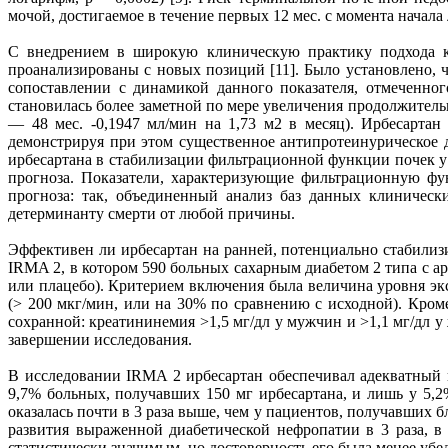
мочой, достигаемое в течение первых 12 мес. с момента начал
С внедрением в широкую клиническую практику подхода к
проанализированы с новых позиций [11]. Было установлено, 
сопоставлении с динамикой данного показателя, отмеченно
становилась более заметной по мере увеличения продолжитель
— 48 мес. -0,1947 мл/мин на 1,73 м2 в месяц). Ирбесарта
демонстрируя при этом существенное антипротеинурическое д
ирбесартана в стабилизации фильтрационной функции почек у
прогноза. Показатели, характеризующие фильтрационную фу
прогноза: так, объединенный анализ баз данных клиничес
детерминанту смерти от любой причины.
Эффективен ли ирбесартан на ранней, потенциально стабилиз
IRMA 2, в котором 590 больных сахарным диабетом 2 типа с а
или плацебо). Критерием включения была величина уровня экс
(> 200 мкг/мин, или на 30% по сравнению с исходной). Кром
сохранной: креатининемия >1,5 мг/дл у мужчин и >1,1 мг/дл 
завершении исследования.
В исследовании IRMA 2 ирбесартан обеспечивал адекватный
9,7% больных, получавших 150 мг ирбесартана, и лишь у 5,2
оказалась почти в 3 раза выше, чем у пациентов, получавших 
развития выраженной диабетической нефропатии в 3 раза, в
статистически значимым, но достоверность его была менее убе