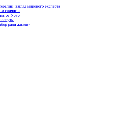
ерапии: взгляд мирового эксперта
ном слиянии
рыв от Novo
енопаузы
ыбор ради жизни»