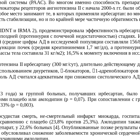
овой системы (РААС). Во многом именно способность препара
локаторы рецепторов ангиотензина II с начала 2000-х гг. были
бое место занимают те, в которых применяли ирбесартан: во мног
сть стабилизации, но и по крайней мере частичную обратимость
IDNT и IRMA 2), продемонстрировала эффективность ирбесарт
на поздней (протеинурия с почечной недостаточностью) стадиях
й (средние цифры АД в исследуемой популяции составляли 156/85
кции почек (средняя креатининемия 1,7 мг/дл), а протеинурия
ссы тела составила 31 кг/м2); 16,5% к моменту включения в ис
тензина II ирбесартану (300 мг/сут), длительно действующему 
использованием диуретиков, -блокаторов, 1-адреноблокаторов 
троль АД считался адекватным при снижении систолического АД 
,3 года) за группой больных, получавших ирбесартан, было
ми плацебо или амлодипин (р = 0,07). При cопоставлении с гру
3% (р = 0,003).
судистая смерть, не-смертельный инфаркт миокарда, госпита
 сравнению с плацебо (23,8% против 25,3%). Амлодипин такж
арат, у 22,6% больных [4]. Опубликованные позже результаты 
н обусловливал снижение заболеваемости хронической сердечной 
получавшими амлодипин.