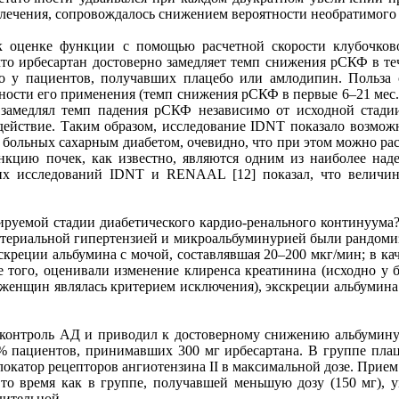
а лечения, сопровождалось снижением вероятности необратимого 
 оценке функции с помощью расчетной скорости клубочков
что ирбесартан достоверно замедляет темп снижения рСКФ в т
го у пациентов, получавших плацебо или амлодипин. Польза
ности его применения (темп снижения рСКФ в первые 6–21 мес. с
н замедлял темп падения рСКФ независимо от исходной стад
ействие. Таким образом, исследование IDNT показало возможно
 больных сахарным диабетом, очевидно, что при этом можно рас
нкцию почек, как известно, являются одним из наиболее наде
ких исследований IDNT и RENAAL [12] показал, что величин
ируемой стадии диабетического кардио-ренального континуума?
ртериальной гипертензией и микроальбуминурией были рандомизир
креции альбумина с мочой, составлявшая 20–200 мкг/мин; в ка
е того, оценивали изменение клиренса креатинина (исходно у
у женщин являлась критерием исключения), экскреции альбумина
 контроль АД и приводил к достоверному снижению альбуминур
% пациентов, принимавших 300 мг ирбесартана. В группе плац
блокатор рецепторов ангиотензина II в максимальной дозе. При
 то время как в группе, получавшей меньшую дозу (150 мг),
дительной.