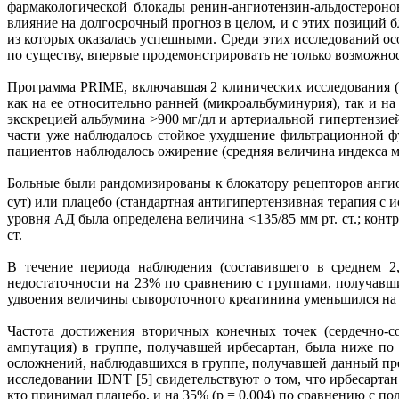
фармакологической блокады ренин-ангиотензин-альдостерон
влияние на долгосрочный прогноз в целом, и с этих позиций б
из которых оказалась успешными. Среди этих исследований осо
по существу, впервые продемонстрировать не только возможно
Программа PRIME, включавшая 2 клинических исследования (
как на ее относительно ранней (микроальбуминурия), так и 
экскрецией альбумина >900 мг/дл и артериальной гипертензие
части уже наблюдалось стойкое ухудшение фильтрационной фун
пациентов наблюдалось ожирение (средняя величина индекса ма
Больные были рандомизированы к блокатору рецепторов ангио
сут) или плацебо (стандартная антигипертензивная терапия с 
уровня АД была определена величина <135/85 мм рт. ст.; кон
ст.
В течение периода наблюдения (составившего в среднем 2
недостаточности на 23% по сравнению с группами, получавши
удвоения величины сывороточного креатинина уменьшился на 3
Частота достижения вторичных конечных точек (сердечно-со
ампутация) в группе, получавшей ирбесартан, была ниже по
осложнений, наблюдавшихся в группе, получавшей данный преп
исследовании IDNT [5] свидетельствуют о том, что ирбесарта
кто принимал плацебо, и на 35% (р = 0,004) по сравнению с 