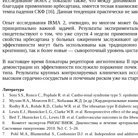
Исследование IRMA 2 показало также, что между динамикой 
благодаря применению ирбесартана, имеется тесная взаимосвя
темпа падения CКФ [16]. Данная тенденция практически не за
Опыт исследования IRMA 2, очевидно, во многом может быт
принципиально важной задачей. Результаты эксперимента
свидетельствуют о том, что уже спустя 4 недели применения
свойства ирбесартана у больных ожирением заслуживают це
эффективности могут быть использованы как традиционно 
креатинин), так и более новые — сывороточный уровень цист
В настоящее время блокаторы рецепторов ангиотензина II п
демонстрации их эффективности послужило поражение почек 
типа. Результаты крупных контролируемых клинических иссл
высоким сердечно-сосудистым и почечным риском уже на стар
Литература
1. Soni S.S., Ronco C., Pophale R. et al. Cardio-renal syndrome type 5: epidemi
2. Мухин Н.А., Моисеев В.С., Кобалава Ж.Д. [и др.] Кардиоренальные взаимо
3. Rodby R.A., Rohde R.D., Clarke W.R. et al. The irbesartan type II diabetic nep
4. Lewis E.J., Hunsicker L.G., Clarke W.R. et al. Renoprotective effect of the an
5. Berl T., Hunsicker L.G., Lewis J.B. et al. Cardiovascular outcomes in the Irbe
6. Комитет экспертов РМОАГ/ВНОК. Диагностика и лечение артериальной
Системные гипертензии. 2010. №3. С. 5–26.
7. Pohl M.A., Blumenthal S., Cordonnier D.J. et al. Independent and additive i