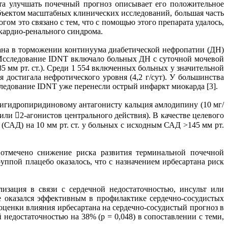
та улучшать почечный прогноз описывает его положительное
 объектом масштабных клинических исследований, большая часть
ом это связано с тем, что с помощью этого препарата удалось,
 кардио-ренального синдрома.
ана в торможении континуума диабетической нефропатии (ДН)
. Исследование IDNT включало больных ДН с суточной мочевой
 мм рт. ст.). Среди 1 554 включенных больных у значительной
 достигала нефротического уровня (4,2 г/сут). У большинства
следование IDNT уже перенесли острый инфаркт миокарда [3].
дигидропиридиновому антагонисту кальция амлодипину (10 мг/
или 2-агонистов центрального действия). В качестве целевого
(САД) на 10 мм рт. ст. у больных с исходным САД >145 мм рт.
 отмечено снижение риска развития терминальной почечной
ппой плацебо оказалось, что с назначением ирбесартана риск
лизация в связи с сердечной недостаточностью, инсульт или
е оказался эффективным в профилактике сердечно-сосудистых
оценки влияния ирбесартана на сердечно-сосудистый прогноз в
недостаточностью на 38% (р = 0,048) в сопоставлении с теми,