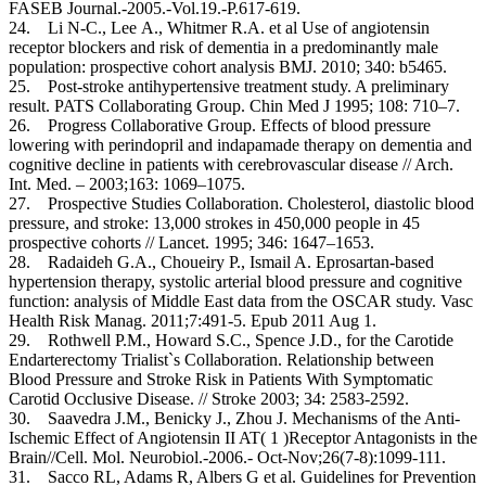
FASEB Journal.-2005.-Vol.19.-P.617-619.
24. Li N-C., Lee А., Whitmer R.A. et al Use of angiotensin
receptor blockers and risk of dementia in a predominantly male
population: prospective cohort analysis BMJ. 2010; 340: b5465.
25. Post-stroke antihypertensive treatment study. A preliminary
result. PATS Collaborating Group. Chin Med J 1995; 108: 710–7.
26. Progress Collaborative Group. Еffects of blood pressure
lowering with perindopril and indapamade therapy on dementia and
cognitive decline in patients with cerebrovascular disease // Arch.
Int. Med. – 2003;163: 1069–1075.
27. Prospective Studies Collaboration. Cholesterol, diastolic blood
pressure, and stroke: 13,000 strokes in 450,000 people in 45
prospective cohorts // Lancet. 1995; 346: 1647–1653.
28. Radaideh G.A., Choueiry P., Ismail A. Eprosartan-based
hypertension therapy, systolic arterial blood pressure and cognitive
function: analysis of Middle East data from the OSCAR study. Vasc
Health Risk Manag. 2011;7:491-5. Epub 2011 Aug 1.
29. Rothwell P.M., Howard S.C., Spence J.D., for the Carotide
Endarterectomy Trialist`s Collaboration. Relationship between
Blood Pressure and Stroke Risk in Patients With Symptomatic
Carotid Occlusive Disease. // Stroke 2003; 34: 2583-2592.
30. Saavedra J.M., Benicky J., Zhou J. Mechanisms of the Anti-
Ischemic Effect of Angiotensin II AT( 1 )Receptor Antagonists in the
Brain//Cell. Mol. Neurobiol.-2006.- Oct-Nov;26(7-8):1099-111.
31. Sacco RL, Adams R, Albers G et al. Guidelines for Prevention