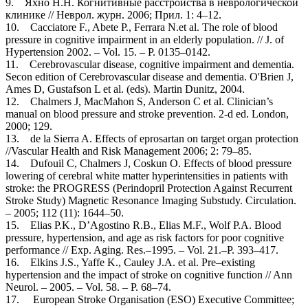
9. Яхно Н.Н. Когнитивные расстройства в неврологической
клинике // Неврол. журн. 2006; Прил. 1: 4–12.
10. Сacciatore F., Abete P., Ferrara N.et al. The role of blood
pressure in cognitive impairment in an elderly population. // J. of
Hypertension 2002. – Vol. 15. – P. 0135–0142.
11. Cerebrovascular disease, cognitive impairment and dementia.
Secon edition of Cerebrovascular disease and dementia. O'Brien J,
Ames D, Gustafson L et al. (eds). Martin Dunitz, 2004.
12. Chalmers J, MacMahon S, Anderson C et al. Clinician’s
manual on blood pressure and stroke prevention. 2-d ed. London,
2000; 129.
13. de la Sierra A. Effects of eprosartan on target organ protection
//Vascular Health and Risk Management 2006; 2: 79–85.
14. Dufouil C, Chalmers J, Coskun O. Effects of blood pressure
lowering of cerebral white matter hyperintensities in patients with
stroke: the PROGRESS (Perindopril Protection Against Recurrent
Stroke Study) Magnetic Resonance Imaging Substudy. Circulation.
– 2005; 112 (11): 1644–50.
15. Elias P.K., D’Agostino R.B., Elias M.F., Wolf P.A. Blood
pressure, hypertension, and age as risk factors for poor cognitive
performance // Exp. Aging. Res.–1995. – Vol. 21.–P. 393–417.
16. Elkins J.S., Yaffe K., Cauley J.A. et al. Pre–existing
hypertension and the impact of stroke on cognitive function // Ann
Neurol. – 2005. – Vol. 58. – P. 68–74.
17. European Stroke Organisation (ESO) Executive Committee;