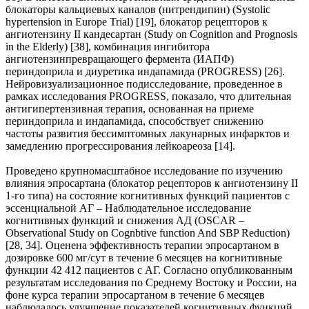
блокаторы кальциевых каналов (нитрендипин) (Systolic
hypertension in Europe Trial) [19], блокатор рецепторов к
ангиотензину II кандесартан (Study on Cognition and Prognosis
in the Elderly) [38], комбинация ингибитора
ангиотензинпревращающего фермента (ИАПФ)
периндоприла и диуретика индапамида (PROGRESS) [26].
Нейровизуализационное подисследование, проведенное в
рамках исследования PROGRESS, показало, что длительная
антигипертензивная терапия, основанная на приеме
периндоприла и индапамида, способствует снижению
частоты развития бессимптомных лакунарных инфарктов и
замедлению прогрессирования лейкоареоза [14].
Проведено крупномасштабное исследование по изучению
влияния эпросартана (блокатор рецепторов к ангиотензину II
1-го типа) на состояние когнитивных функций пациентов с
эссенциальной АГ – Наблюдательное исследование
когнитивных функций и снижения АД (OSCAR –
Observational Study on Cognbtive function And SBP Reduction)
[28, 34]. Оценена эффективность терапии эпросартаном в
дозировке 600 мг/сут в течение 6 месяцев на когнитивные
функции 42 412 пациентов с АГ. Согласно опубликованным
результатам исследования по Среднему Востоку и России, на
фоне курса терапии эпросартаном в течение 6 месяцев
наблюдалось улучшение показателей когнитивных функций,