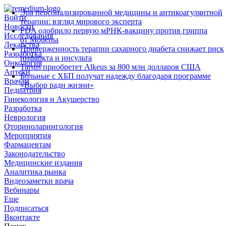
Эра персонализированной медицины и антикоагулянтной
Войти
терапии: взгляд мирового эксперта
Новости
FDA одобрило первую мРНК‑вакцину против гриппа
Исследования
от Moderna
Лекарства
Приверженность терапии сахарного диабета снижает риск
Разработка
инфаркта и инсульта
Онкология
Tarsus приобретет Alkeus за 800 млн долларов США
Аптеки
Больные с ХБП получат надежду благодаря программе
Врачам
«Выбор ради жизни»
Педиатрия
Гинекология и Акушерство
Разработка
Неврология
Оториноларингология
Мероприятия
Фармацевтам
Законодательство
Медицинские издания
Аналитика рынка
Видеозаметки врача
Вебинары
Еще
Подписаться
Вконтакте