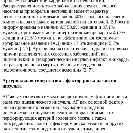
проблем современной кардиологии и неврологии.
Распространенность этого заболевания среди взрослого
населения приобрела в настоящий момент характер
неинфекционной эпидемии: около 40% взрослого населения
земного шара страдают артериальной гипертензией. В России
информированы о наличии АГ 58,9% женщин и 37,1%
мужчин, принимают антигипертензивные препараты 46,7%
женщин и 21,6% мужчин, но эффективно контролируют
артериальное давление (АД) лишь 17,5% женщин и 5,7%
мужчин [2, 7]. Артериальная гипертензия – одна из основных
причин развития таких серьезных заболеваний, как
ишемический и геморрагический инсульт, инфаркт миокарда,
острая коронарная смерть, почечная и сердечная
недостаточность, сосудистая деменция [2, 7].
Артериальная гипертензия – фактор риска развития
инсульта
АГ является независимым и корригируемым фактором риска
развития ишемического инсульта. АГ как основной фактор
риска приводит к развитию лакунарного подтипа
ишемического инсульта вследствие поражения мелких
перфорирующих артерий головного мозга, а также
опосредованно является фактором риска развития и других
патогенетических подтипов инсульта, стимулируя