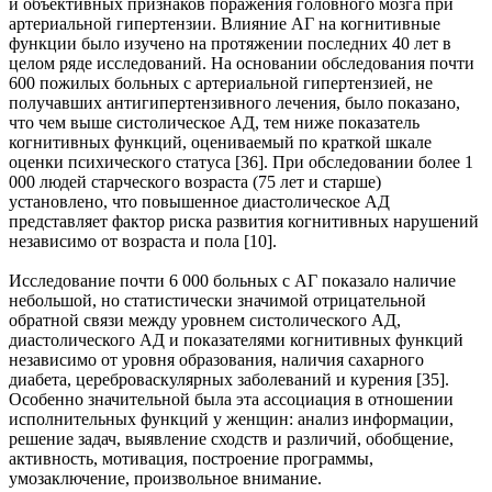
и объективных признаков поражения головного мозга при
артериальной гипертензии. Влияние АГ на когнитивные
функции было изучено на протяжении последних 40 лет в
целом ряде исследований. На основании обследования почти
600 пожилых больных с артериальной гипертензией, не
получавших антигипертензивного лечения, было показано,
что чем выше систолическое АД, тем ниже показатель
когнитивных функций, оцениваемый по краткой шкале
оценки психического статуса [36]. При обследовании более 1
000 людей старческого возраста (75 лет и старше)
установлено, что повышенное диастолическое АД
представляет фактор риска развития когнитивных нарушений
независимо от возраста и пола [10].
Исследование почти 6 000 больных с АГ показало наличие
небольшой, но статистически значимой отрицательной
обратной связи между уровнем систолического АД,
диастолического АД и показателями когнитивных функций
независимо от уровня образования, наличия сахарного
диабета, цереброваскулярных заболеваний и курения [35].
Особенно значительной была эта ассоциация в отношении
исполнительных функций у женщин: анализ информации,
решение задач, выявление сходств и различий, обобщение,
активность, мотивация, построение программы,
умозаключение, произвольное внимание.