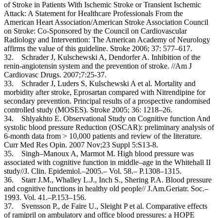
of Stroke in Patients With Ischemic Stroke or Transient Ischemic
Attack: A Statement for Healthcare Professionals From the
American Heart Association/American Stroke Association Council
on Stroke: Co-Sponsored by the Council on Cardiovascular
Radiology and Intervention: The American Academy of Neurology
affirms the value of this guideline. Stroke 2006; 37: 577–617.
32. Schrader J, Kulschewski A, Dendorfer A. Inhibition of the
renin-angiotensin system and the prevention of stroke. //Am J
Cardiovasc Drugs. 2007;7:25-37.
33. Schrader J, Luders S, Kulschewski A et al. Mortality and
morbidity after stroke, Eprosartan compared with Nitrendipine for
secondary prevention. Principal results of a prospective randomised
controlled study (MOSES). Stroke 2005; 36: 1218–26.
34. Shlyakhto E. Observational Study on Cognitive function And
systolic blood pressure Reduction (OSCAR): preliminary analysis of
6-month data from > 10,000 patients and review of the literature.
Curr Med Res Opin. 2007 Nov;23 Suppl 5:S13-8.
35. Singh–Manoux A, Marmot M. High blood pressure was
associated with cognitive function in middle–age in the Whitehall II
study//J. Clin. Epidemiol.–2005.– Vol. 58.– P.1308–1315.
36. Starr J.M., Whalley L.J., Inch S., Shering P.A. Blood pressure
and cognitive functions in healthy old people// J.Am.Geriatr. Soc.–
1993. Vol. 41.–P.153–156.
37. Svensson P., de Faire U., Sleight P et al. Comparative effects
of ramipril on ambulatory and office blood pressures: a HOPE