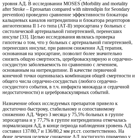
уровня АД. В исследовании MOSES (Morbility and mortality
after Stroke – Eprosartan compared with nitrendipin for Seondary
prevention) проведено сравнение эффективности блокатора
кальциевых каналов нитрендипина и блокатора рецепторов
ангиотензина II 1-го типа (АТ-II) эпросартана у больных с
систолической артериальной гипертензией, перенесших
инсульт [33]. Целью исследования являлась проверка
гипотезы о том, что у больных с артериальной гипертензией,
перенесших инсульт, при равном снижении АД терапия,
основанная на эпросартане, позволит более значительно
снизить общую смертность, цереброваскулярную и сердечно-
сосудистую заболеваемость по сравнению с лечением,
основанным на нитрендипине. В качестве первичной
конечной точки оценивалась комбинация общей смертности и
общего числа сердечно-сосудистых (любого сердечно-
сосудистого события, в т.ч. инфаркта миокарда и сердечной
недостаточности) и цереброваскулярных событий.
Назначение обоих исследуемых препаратов привело к
достаточно быстрому, стабильному и сопоставимому
снижению АД. Через 3 месяца у 75,5% больных в группе
эпросартана и у 77,7% в группе нитрендипина отмечалась
нормализация АД, в конце периода наблюдения уровень АД
составил 137/80,7 и 136/80,2 мм рт.ст. соответственно. На
фоне лечения целевое снижение АД достигнуто примерно у