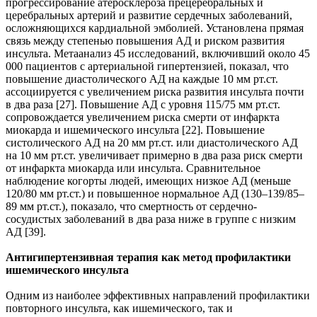
прогрессирование атеросклероза прецеребральных и
церебральных артерий и развитие сердечных заболеваний,
осложняющихся кардиальной эмболией. Установлена прямая
связь между степенью повышения АД и риском развития
инсульта. Метаанализ 45 исследований, включивший около 45
000 пациентов с артериальной гипертензией, показал, что
повышение диастолического АД на каждые 10 мм рт.ст.
ассоциируется с увеличением риска развития инсульта почти
в два раза [27]. Повышение АД с уровня 115/75 мм рт.ст.
сопровождается увеличением риска смерти от инфаркта
миокарда и ишемического инсульта [22]. Повышение
систолического АД на 20 мм рт.ст. или диастолического АД
на 10 мм рт.ст. увеличивает примерно в два раза риск смерти
от инфаркта миокарда или инсульта. Сравнительное
наблюдение когорты людей, имеющих низкое АД (меньше
120/80 мм рт.ст.) и повышенное нормальное АД (130–139/85–
89 мм рт.ст.), показало, что смертность от сердечно-
сосудистых заболеваний в два раза ниже в группе с низким
АД [39].
Антигипертензивная терапия как метод профилактики
ишемического инсульта
Одним из наиболее эффективных направлений профилактики
повторного инсульта, как ишемического, так и