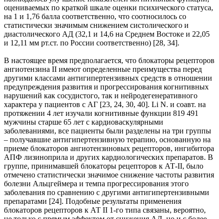
оцениваемых по краткой шкале оценки психического статуса,
на 1 и 1,76 балла соответственно, что соотносилось со
статистически значимым снижением систолического и
диастолического АД (32,1 и 14,6 на Среднем Востоке и 22,05
и 12,11 мм рт.ст. по России соответственно) [28, 34].
В настоящее время предполагается, что блокаторы рецепторов
ангиотензина II имеют определенные преимущества перед
другими классами антигипертензивных средств в отношении
предупреждения развития и прогрессирования когнитивных
нарушений как сосудистого, так и нейродегенеративного
характера у пациентов с АГ [23, 24, 30, 40]. Li N. и соавт. на
протяжении 4 лет изучали когнитивные функции 819 491
мужчины старше 65 лет с кардиоваскулярными
заболеваниями, все пациенты были разделены на три группы
– получавшие антигипертензивную терапию, основанную на
приеме блокаторов ангиотензиновых рецепторов, ингибитора
АПФ лизиноприла и других кардиологических препаратов. В
группе, принимавшей блокаторы рецепторов к АТ-II, было
отмечено статистически значимое снижение частоты развития
болезни Альцгеймера и темпа прогрессирования этого
заболевания по сравнению с другими антигипертензивными
препаратами [24]. Подобные результаты применения
блокаторов рецепторов к АТ II 1-го типа связаны, вероятно,
не только с прямым эффектом от снижения АД, но и с более