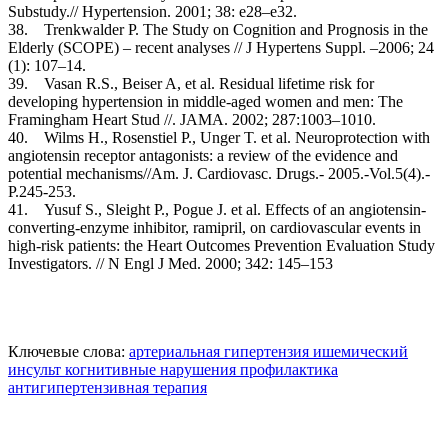
Substudy.// Hypertension. 2001; 38: e28–e32.
38. Trenkwalder P. The Study on Cоgnition and Prognosis in the
Elderly (SCOPE) – recent analyses // J Hypertens Suppl. –2006; 24
(1): 107–14.
39. Vasan R.S., Beiser A, et al. Residual lifetime risk for
developing hypertension in middle-aged women and men: The
Framingham Heart Stud //. JAMA. 2002; 287:1003–1010.
40. Wilms H., Rosenstiel P., Unger T. et al. Neuroprotection with
angiotensin receptor antagonists: a review of the evidence and
potential mechanisms//Am. J. Cardiovasc. Drugs.- 2005.-Vol.5(4).-
P.245-253.
41. Yusuf S., Sleight P., Pogue J. et al. Effects of an angiotensin-
converting-enzyme inhibitor, ramipril, on cardiovascular events in
high-risk patients: the Heart Outcomes Prevention Evaluation Study
Investigators. // N Engl J Med. 2000; 342: 145–153
Ключевые слова:
артериальная гипертензия
ишемический
инсульт
когнитивные нарушения
профилактика
антигипертензивная терапия