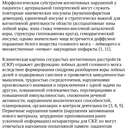
Морфологическим субстратом когнитивных нарушений у
пациента с артериальной гипертензией могут служить
повторные ишемические инсульты (мультиинфарктная
деменция), единичный инсульт в стратегически важной для
когнитивной деятельности области (ассоциативные зоны
лобной коры, зоны стыка теменно-височной-затылочной
коры, структуры гиппокампова круга), геморрагический
инсульт, однако значительно чаще встречается диффузное
поражение белого вещества головного мозга – лейкоареоз и
множественные «немые» лакунарные инфаркты [1, 11].
Клиническая картина сосудистых когнитивных расстройств
(СКР) отражает дисфункцию лобных долей головного мозга
вследствие формирования синдрома разобщения коры лобных
долей и подкорковых ганглиев и проявляется замедленностью
мышления, трудностью сосредоточения, нарушениями
произвольного внимания и переключения с одной задачи на
другую, повышенной отвлекаемостью, персеверациями и
повышенной импульсивностью, снижением речевой
активности, нарушением аналитических способностей,
планирования, организации и контроля деятельности [3, 8, 9].
Первичные нарушения памяти (нарушения запоминания
нового материала, затруднение припоминания ранее
усвоенной информации) нехарактерны для СКР, но могут
отмечаться нарушения оперативной памяти: пациентам