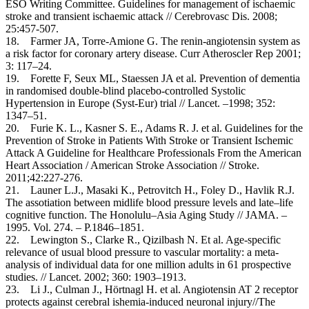
ESO Writing Committee. Guidelines for management of ischaemic
stroke and transient ischaemic attack // Cerebrovasc Dis. 2008;
25:457-507.
18. Farmer JA, Torre-Amione G. The renin-angiotensin system as
a risk factor for coronary artery disease. Curr Atheroscler Rep 2001;
3: 117–24.
19. Forette F, Seux ML, Staessen JA et al. Prevention of dementia
in randomised double-blind placebo-controlled Systolic
Hypertension in Europe (Syst-Eur) trial // Lancet. –1998; 352:
1347–51.
20. Furie K. L., Kasner S. E., Adams R. J. et al. Guidelines for the
Prevention of Stroke in Patients With Stroke or Transient Ischemic
Attack A Guideline for Healthcare Professionals From the American
Heart Association / American Stroke Association // Stroke.
2011;42:227-276.
21. Launer L.J., Masaki K., Petrovitch H., Foley D., Havlik R.J.
The assotiation between midlife blood pressure levels and late–life
cognitive function. The Honolulu–Asia Aging Study // JAMA. –
1995. Vol. 274. – P.1846–1851.
22. Lewington S., Clarke R., Qizilbash N. Et al. Age-specific
relevance of usual blood pressure to vascular mortality: a meta-
analysis of individual data for one million adults in 61 prospective
studies. // Lancet. 2002; 360: 1903–1913.
23. Li J., Culman J., Hörtnagl H. et al. Angiotensin AT 2 receptor
protects against cerebral ishemia-induced neuronal injury//The