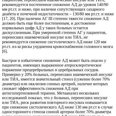
рекомендуется постепенное снижение АД до уровня 140/90
мм рт.ст. и ниже, при наличии сопутствующих сахарного
диабета и почечной недостаточности – 130/80 мм рт.ст. и ниже
[17, 20]. При наличии АГ III степени тяжести снижение АД
должно быть еще более постепенным, и достижение
нормальных цифр АД у таких больных остается
дискуссионным. При умеренной степени АГ у пациентов,
перенесших ишемический инсульт или ТИА, не
рекомендуется снижение систолического АД ниже 120 мм
рт.ст. из-за риска ухудшения кровоснабжения головного мозга
[6].
Быстрое и избыточное снижение АД может быть опасно у
пациентов, имеющих выраженное атеросклеротическое
поражение прецеребральных и церебральных сосудов.
Примерно у 20% больных, перенесших ишемический инсульт
или ТИА, имеется значительный стеноз (сужение более 70%
диаметра) или окклюзия сонных артерий, наличие которых
снижает эффективность снижения АД при
антигипертензивной терапии. Метаанализ нескольких
исследований показал, что у больных, перенесших инсульт
или ТИА, риск развития повторного инсульта повышается
при снижении систолического АД ниже 130 мм рт.ст в случае
одностороннего стеноза сонной артерии более 70% диаметра