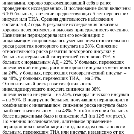
индапамид, хорошо зарекомендовавший себя в ранее
проведенных исследованиях. В исследование были включены
6 105 больных, в течение предшествующих 5 лет перенесших
инсульт или ТИА. Средняя длительность наблюдения
составила 4,2 года. В результате исследования показаны
хорошая переносимость и высокая приверженность лечению.
Назначение периндоприла или его комбинации с
индапамидом сопровождалось уменьшением относительного
риска развития повторного инсульта на 28%. Снижение
относительного риска развития повторного инсульта у
больных артериальной гипертензией составило 33%, у
больных с нормальным АД – 22%. У больных, перенесших
ишемический инсульт, риск повторного инсульта уменьшился
на 24%, у больных, перенесших геморрагический инсульт, –
на 48%, у больных, перенесших ТИА, – на 34%.
Относительный риск развития фатального/
инвалидизирующего инсульта снизился на 38%,
ишемического инсульта – на 24%, геморрагического инсульта
– на 50%. В подгруппе больных, получавших периндоприл в
комбинации с индапамидом, снижение риска инсульта было
наиболее значительным – на 43%. У этой категории больных
более выраженным было и снижение АД (на 12/5 мм рт.ст.).
По мнению исследователей, длительное применение
периндоприла в комбинации с индапамидом показано всем
больным, перенесшим ТИА или инсульт, независимо от их