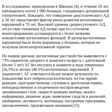
В исследовании, проведенном в Швеции [4], в течение 20 лет
наблюдались почти 1 000 больных, страдающих артериальной
гипертензией. Показано, что повышение диастолического АД
в 50 лет представляет фактор риска развития когнитивных
нарушений в 70 лет. Высокий уровень среднесуточного АД,
отсутствие снижения АД ночью при его суточном
мониторировании ассоциируются с более низкими
показателями когнитивных функций. В целом когнитивные
нарушения были более выражены у больных, которые не
получали антигипертензивной терапии.
По нашим данным, когнитивные расстройства выявляются у
73% пациентов среднего и пожилого возраста с длительной
(более 5 лет) АГ без инсульта в анамнезе в виде умеренных
(26,5%) и легких (46,5%) когнитивных нарушений. У
пациентов с АГ отмечаются более низкие результаты по
показателям всех нейропсихологических тестов (время
реакции, пространственная, слуховая и зрительная память,
непосредственное и отсроченное воспроизведение
запоминаемых слов, скорость реакции выбора, анализ
информации, решение задач, выявление сходств и различий,
обобщение, активность, мотивация, построение программы,
умозаключение, произвольное внимание) [5].