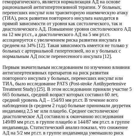
геморрагического, является нормализация АД на основе
рациональной антигипертензивной терапии. У больных,
перенесших инсульт или транзиторную ишемическую атаку
(ТИА), риск развития повторного инсульта находится в
прямой зависимости от уровня как систолического, так и
диастолического АД. Повышение уровня систолического АД
на 12 мм рт.ст., а диастолического АД на 5 мм рт.ст.
ассоциируется с увеличением риска развития инсульта в
среднем на 34% [12]. Такая зависимость имеется не только у
больных с артериальной гипертензией, но и у больных с
нормальным АД после перенесенного инсульта [12].
Первым значительным исследованием по изучению влияния
антигипертензивных препаратов на риск развития
повторного инсульта у больных, перенесших инсульт или
ТИА, было исследование PATS (Post-stroke Аntihypertensive
Treatment Study) [25]. В этом исследовании приняли участие 5
665 больных, средний возраст которых составил 60 лет,
средний уровень АД – 154/93 мм рт.ст. В течение всего
наблюдения (в среднем 2 года) больные принимали диуретик
индапамид 2,5 мг или плацебо. Среднее систолическое/
диастолическое АД составило к окончанию исследования
149/89 мм рт.ст. в группе плацебо и 144/87 мм рт.ст. в группе
индапамида. Статистический анализ показал, что снижение
АД на 5/2 мм рт.ст. в группе индапамида уменьшило риск