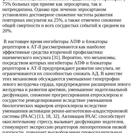
75% больных при приеме как эпросартана, так и
нитрендипина. Однако при лечении эпросартаном
установлено достоверное снижение частоты развития
повторных инсультов на 25%, а также отмечено снижение
общей смертности и всех сосудистых событий в среднем на
20%.
В настоящее время ингибиторы АПФ и блокаторы
рецепторов к АТ-II рассматриваются как наиболее
эффективные средства вторичной профилактики
ишемического инсульта [31]. Вероятно, что механизмы,
посредством которых ингибиторы АПФ и блокаторы
рецепторов к АТ-II предупреждают развитие инсульта, не
ограничиваются их способностью снижать АД. В качестве
этих механизмов обсуждаются уменьшение гипертрофии
левого желудочка сердца, предупреждение расширения левого
желудочка и развития аритмии, уменьшение эндотелиальной
дисфункции, снижение прогрессирования атеросклероза и
сосудистое ремоделирование вследствие уменьшения
биологических маркеров атеросклероза вследствие
уменьшения активации ренин-ангиотензин-альдостероновой
системы (РААС) [13, 18, 32]. Активация РААС способствует
окислительному стрессу, вызывает дисфункцию эндотелия,
стимулирует экспрессию рецепторов липопротеинов низкой
плотности, повышает высвобождение провоспалительных