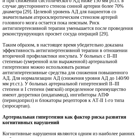
и при снижении систолического АД ниже 150 мм рт.ст. в
случае двустороннего стеноза сонной артерии более 70%
диаметра [29]. Целевой уровень АД для пациентов со
значительным атеросклеротическим стенозом артерий
головного мозга остается пока неясным. Риск
антигипертензивной терапии уменьшается после проведения
реконструирующих просвет сосуда операций [29].
Таким образом, в настоящее время убедительно доказана
эффективность антигипертензивной терапии в отношении
вторичной профилактики инсульта. У больных с II–III
степенью (умеренной или выраженной) артериальной
гипертензии можно использовать разные
антигипертензивные средства для снижения повышенного
АД. Для нормализации АД (снижения уровня АД до 140/90
мм рт.ст.). У больных артериальной гипертензией II–III
степени и I степени (мягкой) определенное преимущество
имеют диуретики (индапамид), ингибиторы АПФ
(периндоприл) и блокаторы рецепторов к АТ-II 1-го типа
(эпросартан).
Артериальная гипертензия как фактор риска развития
когнитивных нарушений
Когнитивные нарушения являются одним из наиболее ранних