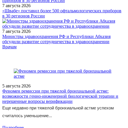
7 августа 2026
«Швабе» поставил более 500 офтальмологических приборов
в 30 регионов России
7 августа 2026
Министры здравоохранения РФ и Республики Абхазия
обсудили развитие сотрудничества в здравоохранении
/doctor/cardiology/antigipertenzivnaya-terapiya-v-profilaktike-
Врачам
insulta-i-kognitivnykh-narusheniy/
5 августа 2026
Феномен ремиссии при тяжелой бронхиальной астме:
возможности генно-инженерной биологической терапии и
нерешенные вопросы верификации
Еще недавно при тяжелой бронхиальной астме успехом
считалось уменьшение...
Подробнее