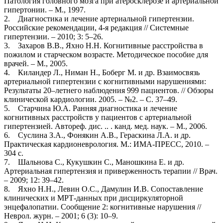
Патология головного мозга при атеросклерозе и артериальной
гипертонии. – М., 1997.
2. Диагностика и лечение артериальной гипертензии.
Российские рекомендации, 4-я редакция // Системные
гипертензии. – 2010; 3: 5–26.
3. Захаров В.В., Яхно Н.Н. Когнитивные расстройства в
пожилом и старческом возрасте. Методическое пособие для
врачей. – М., 2005.
4. Киландер Л., Ниман Н., Боберг М. и др. Взаимосвязь
артериальной гипертензии с когнитивными нарушениями:
Результаты 20–летнего наблюдения 999 пациентов. // Обзоры
клинической кардиологии. 2005. – №2. – С. 37–49.
5. Старчина Ю.А. Ранняя диагностика и лечение
когнитивных расстройств у пациентов с артериальной
гипертензией. Автореф. дис. .. . канд. мед. наук. – М., 2006.
6. Суслина З.А., Фонякин А.В., Гераскина Л.А. и др.
Практическая кардионеврология. М.: ИМА-ПРЕСС, 2010. –
304 с.
7. Шальнова С., Кукушкин С., Маношкина Е. и др.
Артериальная гипертензия и приверженность терапии // Врач.
– 2009; 12: 39–42.
8. Яхно Н.Н., Левин О.С., Дамулин И.В. Сопоставление
клинических и МРТ-данных при дисциркуляторной
энцефалопатии. Сообщение 2: когнитивные нарушения //
Неврол. журн. – 2001; 6 (3): 10–9.