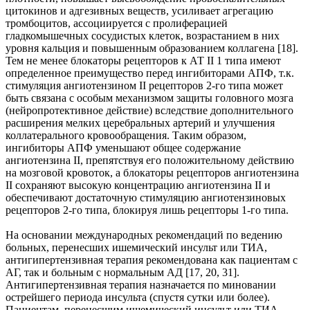
цитокинов и адгезивных веществ, усиливает агрегацию
тромбоцитов, ассоциируется с пролиферацией
гладкомышечных сосудистых клеток, возрастанием в них
уровня кальция и повышенным образованием коллагена [18].
Тем не менее блокаторы рецепторов к АТ II 1 типа имеют
определенное преимущество перед ингибиторами АПФ, т.к.
стимуляция ангиотензином II рецепторов 2-го типа может
быть связана с особым механизмом защиты головного мозга
(нейропротективное действие) вследствие дополнительного
расширения мелких церебральных артерий и улучшения
коллатерального кровообращения. Таким образом,
ингибиторы АПФ уменьшают общее содержание
ангиотензина II, препятствуя его положительному действию
на мозговой кровоток, а блокаторы рецепторов ангиотензина
II сохраняют высокую концентрацию ангиотензина II и
обеспечивают достаточную стимуляцию ангиотензиновых
рецепторов 2-го типа, блокируя лишь рецепторы 1-го типа.
На основании международных рекомендаций по ведению
больных, перенесших ишемический инсульт или ТИА,
антигипертензивная терапия рекомендована как пациентам с
АГ, так и больным с нормальным АД [17, 20, 31].
Антигипертензивная терапия назначается по миновании
острейшего периода инсульта (спустя сутки или более).
Пациентам, перенесшим ишемический инсульт или ТИА,