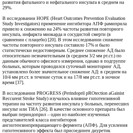
развития фатального и нефатального инсульта в среднем на
29%.
В исследовании HOPE (Heart Outcomes Prevention Evaluation
Study Investigators) применение ингибитора АПФ рамиприла
привело к снижению на 24% частоты развития повторного
инсульта, инфаркта миокарда и сосудистой смерти (в
сравнении с плацебо) [20]. В этом исследовании снижение
частоты повторного инсульта составило 17% и было
статистически недостоверным. Среднее снижение АД было
относительно незначительным (в среднем 3/2 мм рт.ст.) по
данным обычного офисного измерения, однако в подгруппе
больных, которым проводился суточный мониторинг АД,
установлено более значительное снижение АД: в среднем на
10/4 мм рт.ст. в течение суток и на 17/8 мм рт.ст. в ночное
время [37].
В исследовании PROGRESS (Perindopril pROtection aGainist
Reccurent Stroke Study) изучалось влияние гипотензивной
терапии на частоту развития инсульта у больных, перенесших
инсульт или ТИА [26]. В качестве основного препарата был
выбран периндоприл – один из наиболее изученных
представителей класса ингибиторов
ангиотензинпревращающего фермента (АПФ). Для усиления
гипотензивного эффекта был присоединен диуретик