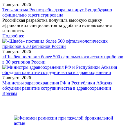
7 августа 2026
Тест‑система Роспотребнадзора на вирус Бундибуджио
официально зарегистрирована
Российская разработка получила высокую оценку
африканских специалистов за удобство использования
и точность.
Подробнее
7 августа 2026
«Швабе» поставил более 500 офтальмологических приборов
в 30 регионов России
7 августа 2026
Министры здравоохранения РФ и Республики Абхазия
обсудили развитие сотрудничества в здравоохранении
/pharmacy/zamena-upakovki-preparata-iz-za-problem-s-kodom-v-
Врачам
sisteme-chestnyy-znak/