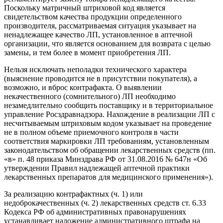
Поскольку матричный штриховой код является
свидетельством качества продукции определенного
производителя, рассматриваемая ситуация указывает на
ненадлежащее качество ЛП, установленное в аптечной
организации, что является основанием для возврата с целью
замены, и тем более в момент приобретения ЛП.
Нельзя исключать неполадки технического характера
(выяснение проводится не в присутствии покупателя), а
возможно, и вброс контрафакта. О выявлении
некачественного (сомнительного) ЛП необходимо
незамедлительно сообщить поставщику и в территориальное
управление Росздравнадзора. Нахождение в реализации ЛП с
несчитываемым штриховым кодом указывает на проведение
не в полном объеме приемочного контроля в части
соответствия маркировки ЛП требованиям, установленным
законодательством об обращении лекарственных средств (пп.
«в» п. 48 приказа Минздрава РФ от 31.08.2016 № 647н «Об
утверждении Правил надлежащей аптечной практики
лекарственных препаратов для медицинского применения»).
За реализацию контрафактных (ч. 1) или
недоброкачественных (ч. 2) лекарственных средств ст. 6.33
Кодекса РФ об административных правонарушениях
устанавливает наложение административного штрафа на