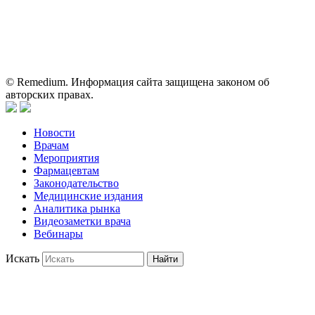
Информация, содержащаяся на сайте, не должна использоваться
пациентами для принятия самостоятельного решения о
применении представленных лекарственных препаратов и не
может служить заменой очной консультации врача.
© Remedium. Информация сайта защищена законом об
авторских правах.
Новости
Врачам
Мероприятия
Фармацевтам
Законодательство
Медицинские издания
Аналитика рынка
Видеозаметки врача
Вебинары
Искать
Найти