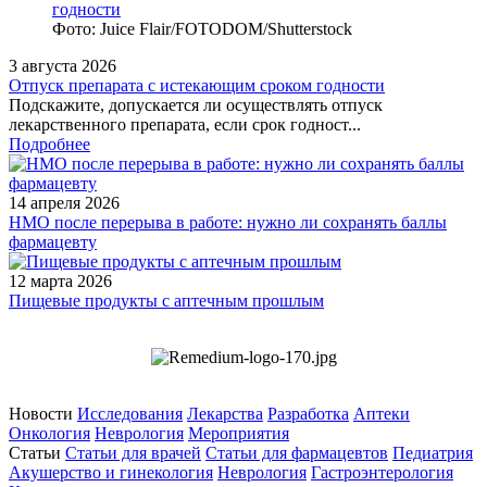
Фото: Juice Flair/FOTODOM/Shutterstoсk
3 августа 2026
Отпуск препарата с истекающим сроком годности
Подскажите, допускается ли осуществлять отпуск
лекарственного препарата, если срок годност...
Подробнее
14 апреля 2026
НМО после перерыва в работе: нужно ли сохранять баллы
фармацевту
12 марта 2026
Пищевые продукты с аптечным прошлым
Новости
Исследования
Лекарства
Разработка
Аптеки
Онкология
Неврология
Мероприятия
Статьи
Статьи для врачей
Статьи для фармацевтов
Педиатрия
Акушерство и гинекология
Неврология
Гастроэнтерология