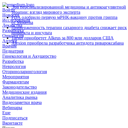
Эра персонализированной медицины и антикоагулянтной
Войти
терапии: взгляд мирового эксперта
Новости
FDA одобрило первую мРНК‑вакцину против гриппа
Исследования
от Moderna
Лекарства
Приверженность терапии сахарного диабета снижает риск
Разработка
инфаркта и инсульта
Онкология
Tarsus приобретет Alkeus за 800 млн долларов США
Аптеки
Alexion приобрела разработчика антидота ривароксабана
Врачам
Педиатрия
Гинекология и Акушерство
Разработка
Неврология
Оториноларингология
Мероприятия
Фармацевтам
Законодательство
Медицинские издания
Аналитика рынка
Видеозаметки врача
Вебинары
Еще
Подписаться
Вконтакте