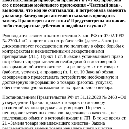
его с помощью мобильного приложения «Честный знак»,
выяснила, что код не считывался, и потребовала заменить
упаковку. Заведующая аптекой отказалась проводить
замену. Правомерен ли ее отказ? Предусмотрены ли какие-
либо стандартные действия в подобных случаях?
Руководитель своим отказом отменил Закон РФ от 07.02.1992
№ 2300-1 «О защите прав потребителей» (далее – Закон) и
дискредитирует государственную политику в сфере борьбы с
контрафактом и некачественными лекарственными
препаратами (ЛП). Пункт 1 ст. 8 Закона устанавливает право
потребовать предоставления необходимой и достоверной
информации об изготовителе… и реализуемых им товарах
(работах, услугах), а продавец (п. 1. ст. 10 Закона) обязан
своевременно предоставлять потребителю необходимую и
достоверную информацию о товарах (работах, услугах),
обеспечивающую возможность их правильного выбора.
Постановлением Правительства РФ от 31.12.2020 № 2463 «Об
утверждении Правил продажи товаров по договору
розничной купли-продажи…» утвержден Перечень
непродовольственных товаров надлежащего качества, не
подлежащих обмену, в который входят и ЛП. В то же время ст.
21 «Замена товара ненадлежащего качества» Закона
регламентирует замену товара ненадлежащего качества.