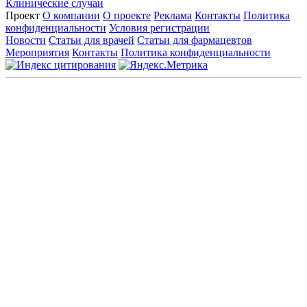
Клинические случаи
Проект
О компании
О проекте
Реклама
Контакты
Политика
конфиденциальности
Условия регистрации
Новости
Статьи для врачей
Статьи для фармацевтов
Мероприятия
Контакты
Политика конфиденциальности
Общество с ограниченной ответственностью «ГРУППА
РЕМЕДИУМ»
Адрес местонахождения: 105082, г. Москва, ул. Бакунинская, д.
71
ОГРН: 1067746819470 ИНН: 7701669956
Контактные данные: Телефон:
+7 (495) 780-34-25
|
Электронная почта:
reklama@remedium.ru
На сайте используются изображения по лицензии
Shutterstock/FOTODOM, соблюдаются авторские права.
Вся информация, размещенная на веб-сайте, предназначена
исключительно для работников здравоохранения. Информация
о препаратах, отпускаемых по рецепту, предназначена только
для медицинских и фармацевтических специалистов.