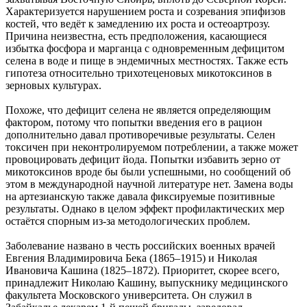
Характеризуется нарушением роста и созревания эпифизов
костей, что ведёт к замедлению их роста и остеоартрозу.
Причина неизвестна, есть предположения, касающиеся
избытка фосфора и марганца с одновременным дефицитом
селена в воде и пище в эндемичных местностях. Также есть
гипотеза относительно трихотеценовых микотоксинов в
зерновых культурах.
Похоже, что дефицит селена не является определяющим
фактором, потому что попытки введения его в рацион
дополнительно давал противоречивые результаты. Селен
токсичен при неконтролируемом потреблении, а также может
провоцировать дефицит йода. Попытки избавить зерно от
микотоксинов вроде бы были успешными, но сообщений об
этом в международной научной литературе нет. Замена воды
на артезианскую также давала фиксируемые позитивные
результаты. Однако в целом эффект профилактических мер
остаётся спорным из-за методологических проблем.
Заболевание названо в честь российских военных врачей
Евгения Владимировича Бека (1865–1915) и Николая
Ивановича Кашина (1825–1872). Приоритет, скорее всего,
принадлежит Николаю Кашину, выпускнику медицинского
факультета Московского университета. Он служил в