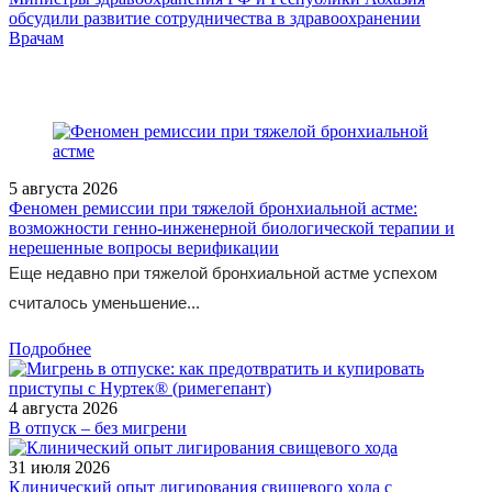
обсудили развитие сотрудничества в здравоохранении
/pharmacy/termin-dnya-bolezn-kashina-beka/
Врачам
5 августа 2026
Феномен ремиссии при тяжелой бронхиальной астме:
возможности генно-инженерной биологической терапии и
нерешенные вопросы верификации
Еще недавно при тяжелой бронхиальной астме успехом
считалось уменьшение...
Подробнее
4 августа 2026
В отпуск – без мигрени
31 июля 2026
Клинический опыт лигирования свищевого хода с