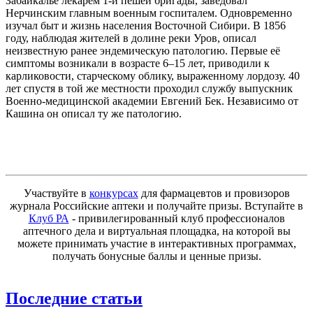
Забайкалье лекарем 1-й пешей бригады, заведовал
Нерчинским главным военным госпиталем. Одновременно
изучал быт и жизнь населения Восточной Сибири. В 1856
году, наблюдая жителей в долине реки Уров, описал
неизвестную ранее эндемическую патологию. Первые её
симптомы возникали в возрасте 6–15 лет, приводили к
карликовости, старческому облику, выраженному лордозу. 40
лет спустя в той же местности проходил службу выпускник
Военно-медицинской академии Евгений Бек. Независимо от
Кашина он описал ту же патологию.
Участвуйте в
конкурсах
для фармацевтов и провизоров
журнала Российские аптеки и получайте призы. Вступайте в
Клуб РА
- привилегированный клуб профессионалов
аптечного дела и виртуальная площадка, на которой вы
можете принимать участие в интерактивных программах,
получать бонусные баллы и ценные призы.
Последние статьи