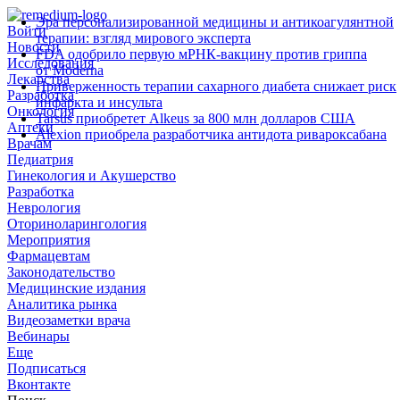
Эра персонализированной медицины и антикоагулянтной
Войти
терапии: взгляд мирового эксперта
Новости
FDA одобрило первую мРНК‑вакцину против гриппа
Исследования
от Moderna
Лекарства
Приверженность терапии сахарного диабета снижает риск
Разработка
инфаркта и инсульта
Онкология
Tarsus приобретет Alkeus за 800 млн долларов США
Аптеки
Alexion приобрела разработчика антидота ривароксабана
Врачам
Педиатрия
Гинекология и Акушерство
Разработка
Неврология
Оториноларингология
Мероприятия
Фармацевтам
Законодательство
Медицинские издания
Аналитика рынка
Видеозаметки врача
Вебинары
Еще
Подписаться
Вконтакте