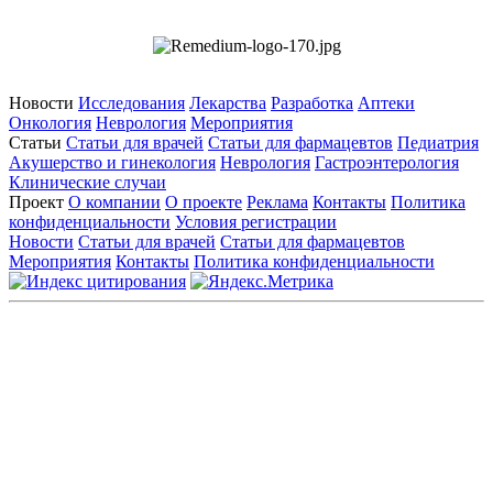
Новости
Исследования
Лекарства
Разработка
Аптеки
Онкология
Неврология
Мероприятия
Статьи
Статьи для врачей
Статьи для фармацевтов
Педиатрия
Акушерство и гинекология
Неврология
Гастроэнтерология
Клинические случаи
Проект
О компании
О проекте
Реклама
Контакты
Политика
конфиденциальности
Условия регистрации
Новости
Статьи для врачей
Статьи для фармацевтов
Мероприятия
Контакты
Политика конфиденциальности
Общество с ограниченной ответственностью «ГРУППА
РЕМЕДИУМ»
Адрес местонахождения: 105082, г. Москва, ул. Бакунинская, д.
71
ОГРН: 1067746819470 ИНН: 7701669956
Контактные данные: Телефон:
+7 (495) 780-34-25
|
Электронная почта:
reklama@remedium.ru