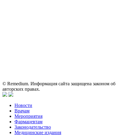
На сайте используются изображения по лицензии
Shutterstock/FOTODOM, соблюдаются авторские права.
Вся информация, размещенная на веб-сайте, предназначена
исключительно для работников здравоохранения. Информация
о препаратах, отпускаемых по рецепту, предназначена только
для медицинских и фармацевтических специалистов.
Информация, содержащаяся на сайте, не должна использоваться
пациентами для принятия самостоятельного решения о
применении представленных лекарственных препаратов и не
может служить заменой очной консультации врача.
© Remedium. Информация сайта защищена законом об
авторских правах.
Новости
Врачам
Мероприятия
Фармацевтам
Законодательство
Медицинские издания