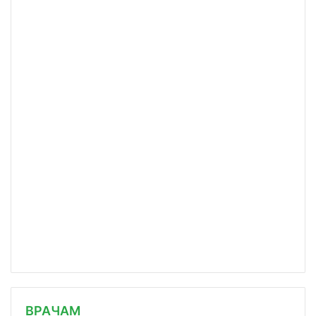
/news/v-sechenovskom-universitete-mi/
ВРАЧАМ