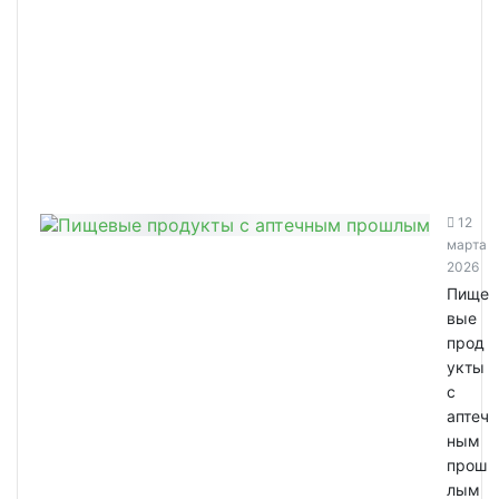
12
марта
2026
Пище
вые
прод
укты
с
аптеч
ным
прош
лым