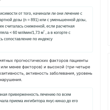
имости от того, начинали ли они лечение с
ртной дозы (n = 891) или с уменьшенной дозы,
чек считалась сниженной, если расчетная
²
ляла < 60 мл/мин/1,73 м
, а в когорте с
ь сопоставление по индексу
риятных прогностических факторов пациенты
а или менее факторов) и высокой (три-четыре
озитивность, активность заболевания, уровень
 нарушения.
чная приверженность лечению по всем
чала приема ингибитора янус-киназ до его