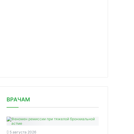
news/snizhenie-dozy-ingibitorov-yanus-kinaz-
ozhet-ne-ukhudshit/
ВРАЧАМ
5 августа 2026