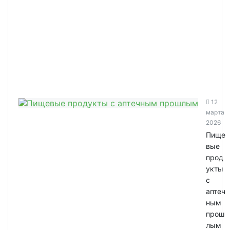
12
марта
2026
Пище
вые
прод
укты
с
аптеч
ным
прош
лым